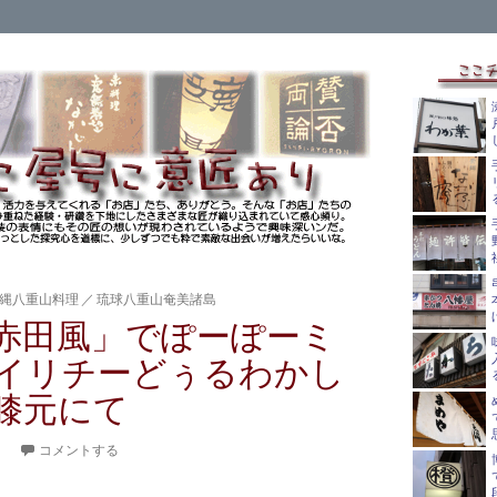
縄八重山料理
／
琉球八重山奄美諸島
赤田風」でぽーぽーミ
イリチーどぅるわかし
膝元にて
。
コメントする