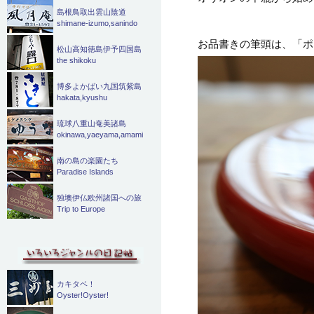
島根鳥取出雲山陰道
shimane-izumo,sanindo
お品書きの筆頭は、「ポ
松山高知徳島伊予四国島
the shikoku
博多よかばい九国筑紫島
hakata,kyushu
琉球八重山奄美諸島
okinawa,yaeyama,amami
南の島の楽園たち
Paradise Islands
独墺伊仏欧州諸国への旅
Trip to Europe
カキタベ！
Oyster!Oyster!