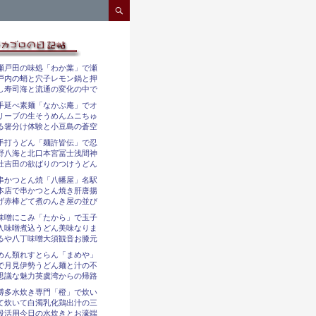
コンテンツへスキップ
瀬戸田の味処「わか葉」で瀬
戸内の蛸と穴子レモン鍋と押
し寿司海と流通の変化の中で
手延べ素麺「なかぶ庵」でオ
リーブの生そうめんムニちゅ
る箸分け体験と小豆島の蒼空
手打うどん「麺許皆伝」で忍
野八海と北口本宮冨士浅間神
社吉田の欲ばりのつけうどん
串かつとん焼「八幡屋」名駅
本店で串かつとん焼き肝唐揚
げ赤棒どて煮のんき屋の並び
味噌にこみ「たから」で玉子
入味噌煮込うどん美味なりま
るや八丁味噌大須観音お膝元
めん類れすとらん「まめや」
で月見伊勢うどん麺と汁の不
思議な魅力英虞湾からの帰路
博多水炊き専門「橙」で炊い
て炊いて白濁乳化鶏出汁の三
段活用今日の水炊きとお濠端