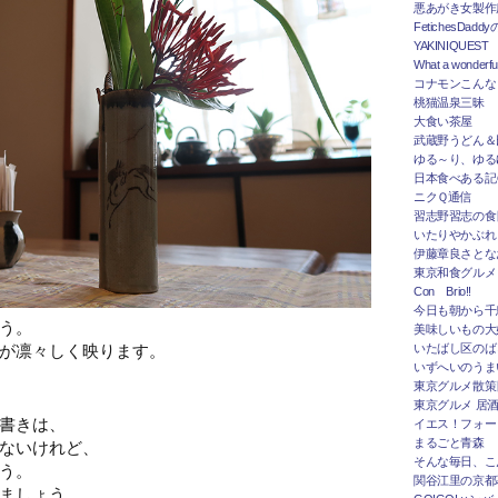
悪あがき女製作
FetichesDad
YAKINIQUEST
What a wonderfu
コナモンこんな
桃猫温泉三昧
大食い茶屋
武蔵野うどん＆
ゆる～り、ゆる
日本食べある記＠
ニクＱ通信
習志野習志の食
いたりやかぶれ
伊藤章良さとな
東京和食グルメ
Con Brio!!
今日も朝から千
う。
美味しいもの大
が凛々しく映ります。
いたばし区のば
いずへいのうま
東京グルメ散策
東京グルメ 居
書きは、
イエス！フォー
まるごと青森
ないけれど、
そんな毎日、こ
う。
関谷江里の京都
ましょう。