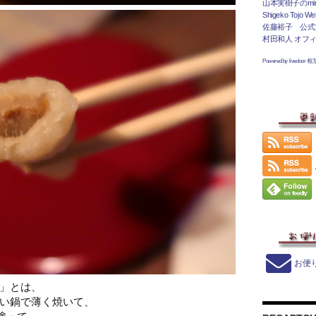
山本実樹子のmir
Shigeko Tojo Web
佐藤裕子 公式
村田和人 オフ
Powered by livedoor 
お便
」とは、
い鍋で薄く焼いて、
塗って、