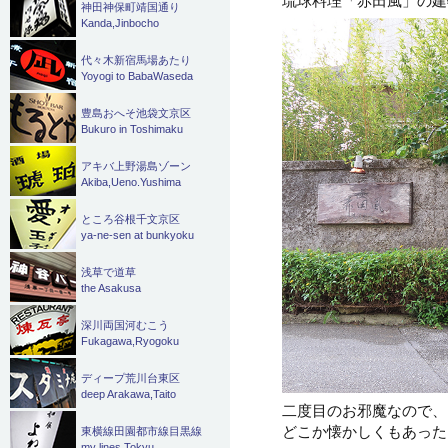
神田神保町靖国通り
Kanda,Jinbocho
代々木新宿馬場あたり
Yoyogi to BabaWaseda
豊島おへそ池袋文京区
Bukuro in Toshimaku
アキバ上野湯島ゾーン
Akiba,Ueno.Yushima
ところ谷根千文京区
ya-ne-sen at bunkyoku
浅草で道草
the Asakusa
深川両国河むこう
Fukagawa,Ryogoku
ディープ荒川台東区
deep Arakawa,Taito
二度目のお邪魔なので、
どこか懐かしくもあったり
東横線田園都市線目黒線
my lines Tokyu