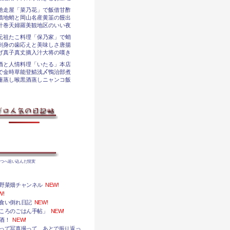
馳走屋「菜乃花」で飯借甘酢
漬地蛸と岡山名産黄韮の饅出
汁巻天婦羅美観地区のいい夜
元祖たこ料理「保乃家」で蛸
刺身の歯応えと美味しさ唐揚
げ真子真丈摘入汁大将の嘆き
酒と人情料理「いたる」本店
で金時草能登鯖浅〆鴨治部煮
蓮蒸し喉黒酒蒸しニャンコ飯
うつへ追い込んだ現実
野菜畑チャンネル
NEW!
W!
食い倒れ日記
NEW!
ころのごはん手帖」
NEW!
酒！
NEW!
って写真撮って、あとで振り返っ