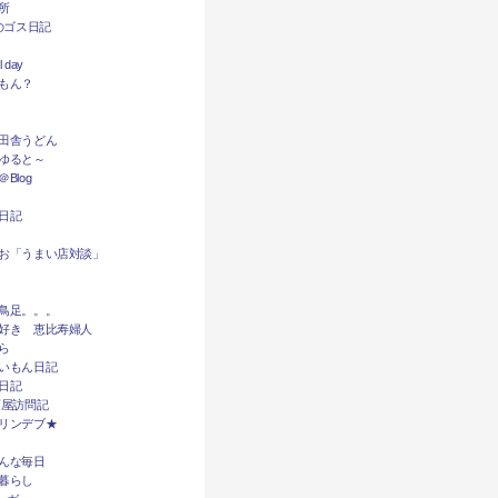
所
dyのゴス日記
l day
もん？
田舎うどん
ゆると～
Blog
日記
お「うまい店対談」
鳥足。。。
好き 恵比寿婦人
ら
いもん日記
日記
酒屋訪問記
リンデブ★
んな毎日
暮らし