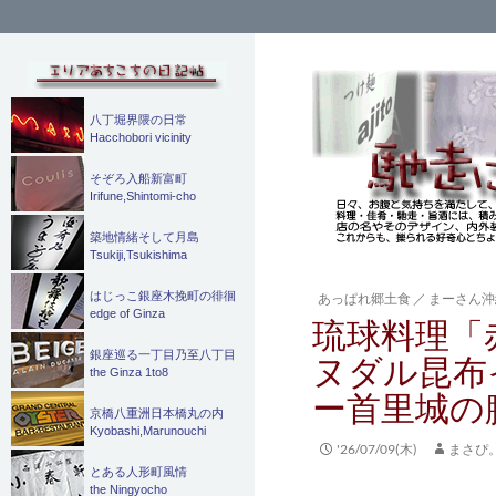
検
索
八丁堀界隈の日常
Hacchobori vicinity
そぞろ入船新富町
Irifune,Shintomi-cho
築地情緒そして月島
Tsukiji,Tsukishima
はじっこ銀座木挽町の徘徊
あっぱれ郷土食
／
まーさん沖
edge of Ginza
琉球料理「
銀座巡る一丁目乃至八丁目
ヌダル昆布
the Ginza 1to8
ー首里城の
京橋八重洲日本橋丸の内
Kyobashi,Marunouchi
'26/07/09(木)
まさぴ
とある人形町風情
the Ningyocho