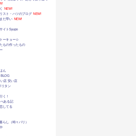
W!
く
NEW!
リスト・ハツのブログ
NEW!
まだ早い
NEW!
イトSyupo
トーキョー☆
たもの作ったもの
ー
はん
 BLOG
い店 安い店
ポリタン
行く！
食べある記
恋してる
暮らし（時々パリ）
中