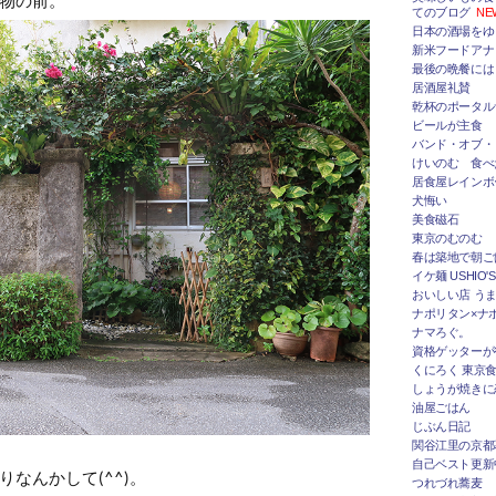
てのブログ
NE
日本の酒場をゆ
新米フードアナ
最後の晩餐には
居酒屋礼賛
乾杯のポータルサ
ビールが主食
バンド・オブ・
けいのむ 食べ
居食屋レインボ
犬悔い
美食磁石
東京のむのむ
春は築地で朝ご
イケ麺 USHIO'S
おいしい店 うま
ナポリタン×ナ
ナマろぐ。
資格ゲッターが
くにろく 東京
しょうが焼きに
油屋ごはん
じぶん日記
関谷江里の京都
自己ベスト更新
なんかして(^^)。
つれづれ蕎麦