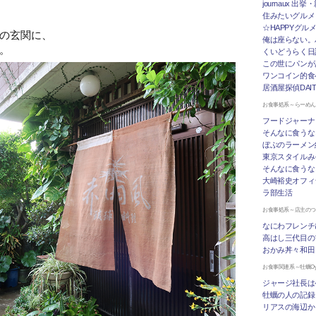
journaux 出
住みたいグルメ
☆HAPPYグル
の玄関に、
俺は座らない。
。
くいどうらく日記 
この世にパンが
ワンコイン的食
居酒屋探偵DAI
お食事処系～らーめ
フードジャーナ
そんなに食うな
ぼぶのラーメン
東京スタイルみ
そんなに食うな
大崎裕史オフィ
ラ部生活
お食事処系～店主の
なにわフレンチ
高はし三代目の
おかみ丼々和田
お食事関連系～牡蠣Oys
ジャージ社長は
牡蠣の人の記録
リアスの海辺か