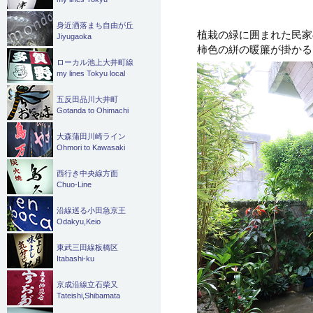
身近洒落まち自由が丘
植栽の緑に囲まれた民家
Jiyugaoka
柿色の絣の暖簾が掛かる
ローカル池上大井町線
my lines Tokyu local
五反田品川大井町
Gotanda to Ohimachi
大森蒲田川崎ライン
Ohmori to Kawasaki
西行き中央線方面
Chuo-Line
沿線巡る小田急京王
Odakyu,Keio
東武三田線板橋区
Itabashi-ku
京成沿線立石柴又
Tateishi,Shibamata