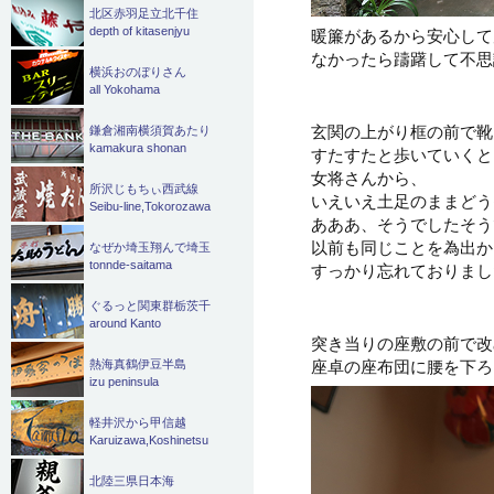
北区赤羽足立北千住
depth of kitasenjyu
暖簾があるから安心して
なかったら躊躇して不思議
横浜おのぼりさん
all Yokohama
玄関の上がり框の前で靴
鎌倉湘南横須賀あたり
kamakura shonan
すたすたと歩いていくと
女将さんから、
所沢じもちぃ西武線
いえいえ土足のままどう
Seibu-line,Tokorozawa
あああ、そうでしたそう
以前も同じことを為出か
なぜか埼玉翔んで埼玉
tonnde-saitama
すっかり忘れておりました
ぐるっと関東群栃茨千
around Kanto
突き当りの座敷の前で改
座卓の座布団に腰を下ろ
熱海真鶴伊豆半島
izu peninsula
軽井沢から甲信越
Karuizawa,Koshinetsu
北陸三県日本海