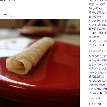
GO!GO!ハン
東京 バー紀行
Tokyo Diary
江戸っ子風おと
ーポー」。
食い道をゆく
パフェラッチ！
らいぽの徘徊に
日々是油まみれ
ブログ 築地市
佃の旦那
はっぴーふーみ
『ワシ・ブロ』
どちらかというとノ
好奇心のままに
さとなお（佐藤
おかべたかしの
イヌゲージ鉄犬
www.さとなお
猪突猛進日記
なおねおなおん
Gymnastic Diary
T-PROJECT ATE
南の島LIFE－
音を楽しむ系
たまにはオース