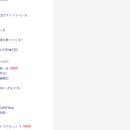
バーガー
ぼけマトリョーシカ
っき
場を食べつくせ！
ん行列★日記
ンお食事系
食べる
NEW!
尚之）
編集記
.com（さなメモ）
LIER blog
石垣島－
トリアちっく ３
NEW!