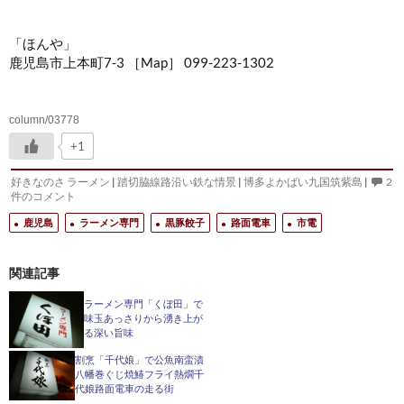
「ほんや」
鹿児島市上本町7-3 ［Map］ 099-223-1302
column/03778
+1
好きなのさ ラーメン
|
踏切脇線路沿い鉄な情景
|
博多よかばい九国筑紫島
|
2
件のコメント
鹿児島
ラーメン専門
黒豚餃子
路面電車
市電
関連記事
ラーメン専門「くぼ田」で
味玉あっさりから湧き上が
る深い旨味
割烹「千代娘」で公魚南蛮漬
八幡巻ぐじ焼鰆フライ熱燗千
代娘路面電車の走る街