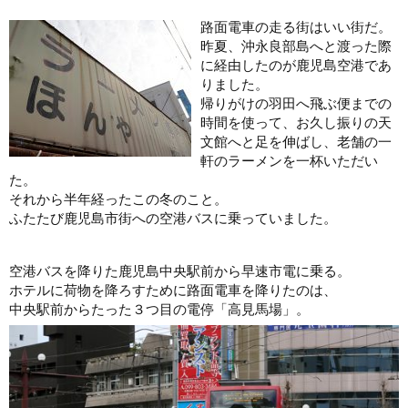
路面電車の走る街はいい街だ。
昨夏、沖永良部島へと渡った際
に経由したのが鹿児島空港であ
りました。
帰りがけの羽田へ飛ぶ便までの
時間を使って、お久し振りの天
文館へと足を伸ばし、老舗の一
軒のラーメンを一杯いただい
た。
それから半年経ったこの冬のこと。
ふたたび鹿児島市街への空港バスに乗っていました。
空港バスを降りた鹿児島中央駅前から早速市電に乗る。
ホテルに荷物を降ろすために路面電車を降りたのは、
中央駅前からたった３つ目の電停「高見馬場」。