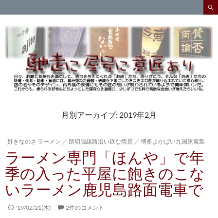
検
索
コ
ン
テ
ン
ツ
へ
ス
キ
ッ
プ
月別アーカイブ: 2019年2月
好きなのさ ラーメン
／
踏切脇線路沿い鉄な情景
／
博多よかばい九国筑紫島
ラーメン専門「ほんや」で年
季の入った平屋に飽きのこな
いラーメン鹿児島路面電車で
'19/02/21(木)
2件のコメント