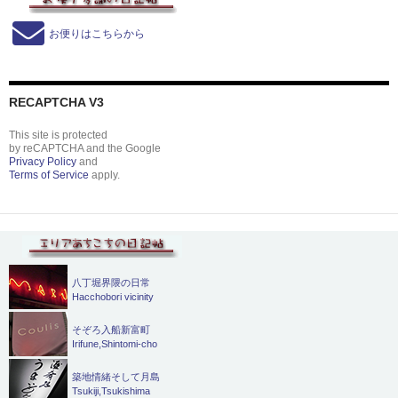
お便りはこちらから
RECAPTCHA V3
This site is protected
by reCAPTCHA and the Google
Privacy Policy
and
Terms of Service
apply.
八丁堀界隈の日常
Hacchobori vicinity
そぞろ入船新富町
Irifune,Shintomi-cho
築地情緒そして月島
Tsukiji,Tsukishima