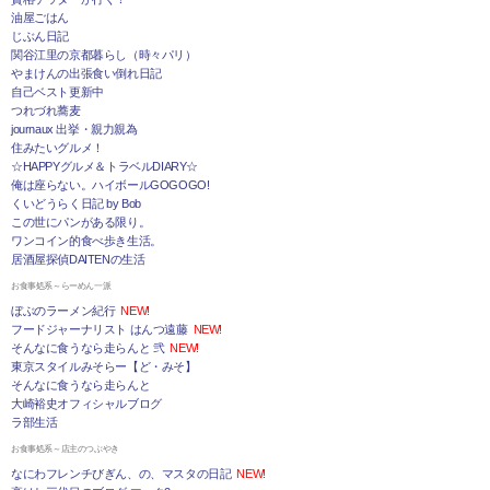
油屋ごはん
じぶん日記
関谷江里の京都暮らし（時々パリ）
やまけんの出張食い倒れ日記
自己ベスト更新中
つれづれ蕎麦
journaux 出挙・親力親為
住みたいグルメ！
☆HAPPYグルメ＆トラベルDIARY☆
俺は座らない。ハイボールGOGOGO!
くいどうらく日記 by Bob
この世にパンがある限り。
ワンコイン的食べ歩き生活。
居酒屋探偵DAITENの生活
お食事処系～らーめん一派
ぼぶのラーメン紀行
NEW!
フードジャーナリスト はんつ遠藤
NEW!
そんなに食うなら走らんと 弐
NEW!
東京スタイルみそらー【ど・みそ】
そんなに食うなら走らんと
大崎裕史オフィシャルブログ
ラ部生活
お食事処系～店主のつぶやき
なにわフレンチびぎん、の、マスタの日記
NEW!