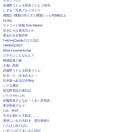
ザルツブログ
武蔵野うどん＆田舎うどん ２杯目
しずる！写真グルメガイド
燻製記 -燻製の作り方と燻製レシピ400種以上-
icydog
マドリード情報 Todo Madrid
ゆきむらな食生活とか
悪あがき女製作所
FetichesDaddyのゴス日記
YAKINIQUEST
What a wonderful day
コナモンこんなもん？
桃猫温泉三昧
大食い茶屋
武蔵野うどん＆田舎うどん
ゆる～り、ゆるゆると～
日本食べある記＠Blog
ニクＱ通信
習志野習志の食日記
いたりやかぶれ
伊藤章良さとなお「うまい店対談」
東京和食グルメ
Con Brio!!
今日も朝から千鳥足。。。
美味しいもの大好き 恵比寿婦人
いたばし区のばら
いずへいのうまいもん日記