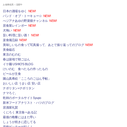
お食事処系～活躍中
日本の酒場をゆく
NEW!
バンド・オブ・トーキョー☆
NEW!
べジアナあゆの野菜畑チャンネル
NEW!
居食屋レインボー
NEW!
犬悔い
NEW!
旨い料理に旨い酒！
NEW!
楽食備忘録
NEW!
美味しいもの食って写真撮って、あとで振り返ってのブログ
NEW!
美食磁石
東京のむのむ
春は築地で朝ごはん
イケ麺 USHIO'S BLOG
けいのむ 食べたもの作ったもの
ビールが主食
園山真希絵「こころのごはん手帖」
おいしい店 うまい店 安い店
ナポリタン×ナポリタン
ナマろぐ。
乾杯のポータルサイトSyupo
新米フードアナリスト・ハツのブログ
居酒屋礼賛
くにろく 東京食べある記
最後の晩餐にはまだ早い
しょうが焼きに恋してる
資格ゲッターが行く！