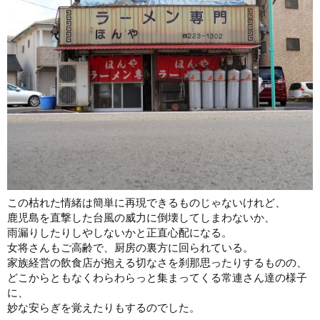
この枯れた情緒は簡単に再現できるものじゃないけれど、
鹿児島を直撃した台風の威力に倒壊してしまわないか、
雨漏りしたりしやしないかと正直心配になる。
女将さんもご高齢で、厨房の裏方に回られている。
家族経営の飲食店が抱える切なさを刹那思ったりするものの、
どこからともなくわらわらっと集まってくる常連さん達の様子
に、
妙な安らぎを覚えたりもするのでした。