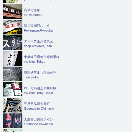
浅草で道草
the Asakusa
深川両国河むこう
Fukagawa,Ryogoku
ディープ荒川台東区
deep Arakawa,Taito
東横線田園都市線目黒線
my lines Tokyu
身近洒落まち自由が丘
Jiyugaoka
ローカル池上大井町線
my lines Tokyu local
五反田品川大井町
Gotanda to Ohimachi
大森蒲田川崎ライン
Ohmori to Kawasaki