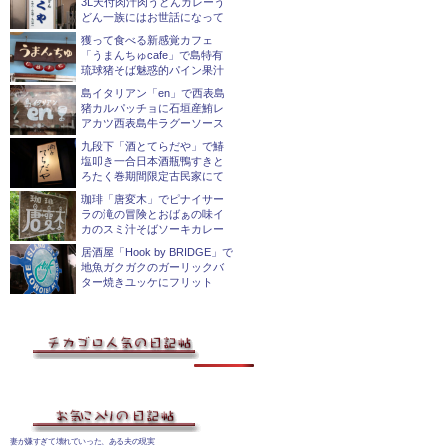
3L天付肉汁肉うどんカレーう
どん一族にはお世話になって
獲って食べる新感覚カフェ
「うまんちゅcafe」で島特有
琉球猪そば魅惑的パイン果汁
島イタリアン「en」で西表島
猪カルパッチョに石垣産鮪レ
アカツ西表島牛ラグーソース
九段下「酒とてらだや」で鰆
塩叩き一合日本酒瓶鴨すきと
ろたく巻期間限定古民家にて
珈琲「唐変木」でピナイサー
ラの滝の冒険とおばぁの味イ
カのスミ汁そばソーキカレー
居酒屋「Hook by BRIDGE」で
地魚ガクガクのガーリックバ
ター焼きユッケにフリット
妻が嫌すぎて壊れていった、ある夫の現実