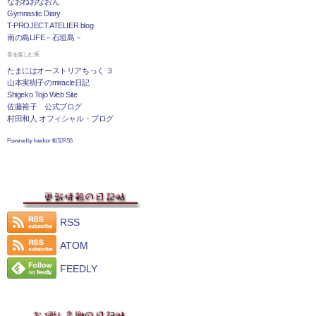
なおねおなおん
Gymnastic Diary
T-PROJECT ATELIER blog
南の島LIFE－石垣島－
音を楽しむ系
たまにはオーストリアちっく ３
山本実樹子のmiracle日記
Shigeko Tojo Web Site
佐藤裕子 公式ブログ
村田和人 オフィシャル・ブログ
Powered by livedoor 相互RSS
RSS
ATOM
FEEDLY