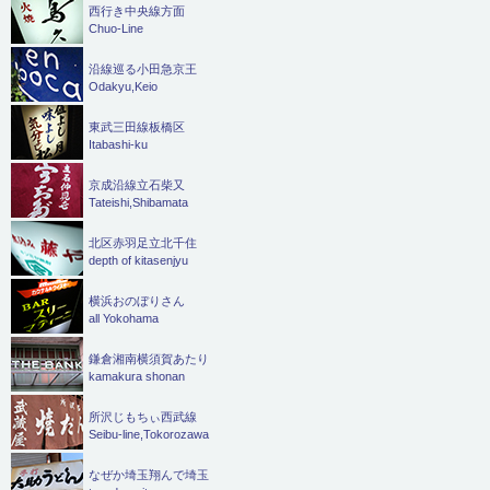
西行き中央線方面
Chuo-Line
沿線巡る小田急京王
Odakyu,Keio
東武三田線板橋区
Itabashi-ku
京成沿線立石柴又
Tateishi,Shibamata
北区赤羽足立北千住
depth of kitasenjyu
横浜おのぼりさん
all Yokohama
鎌倉湘南横須賀あたり
kamakura shonan
所沢じもちぃ西武線
Seibu-line,Tokorozawa
なぜか埼玉翔んで埼玉