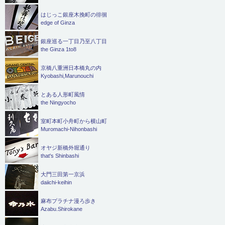
はじっこ銀座木挽町の徘徊
edge of Ginza
銀座巡る一丁目乃至八丁目
the Ginza 1to8
京橋八重洲日本橋丸の内
Kyobashi,Marunouchi
とある人形町風情
the Ningyocho
室町本町小舟町から横山町
Muromachi-Nihonbashi
オヤジ新橋外堀通り
that's Shinbashi
大門三田第一京浜
daiichi-keihin
麻布プラチナ漫ろ歩き
Azabu.Shirokane