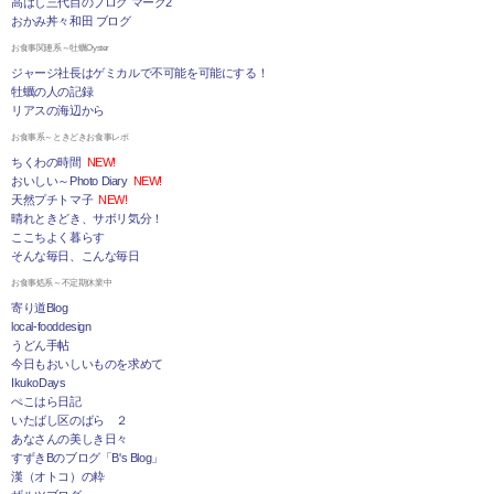
高はし三代目のブログ マーク2
おかみ丼々和田 ブログ
お食事関連系～牡蠣Oyster
ジャージ社長はゲミカルで不可能を可能にする！
牡蠣の人の記録
リアスの海辺から
お食事系～ときどきお食事レポ
ちくわの時間
NEW!
おいしい～Photo Diary
NEW!
天然プチトマ子
NEW!
晴れときどき、サボリ気分！
ここちよく暮らす
そんな毎日、こんな毎日
お食事処系～不定期休業中
寄り道Blog
local-fooddesign
うどん手帖
今日もおいしいものを求めて
IkukoDays
ぺこはら日記
いたばし区のばら ２
あなさんの美しき日々
すずきBのブログ「B's Blog」
漢（オトコ）の粋