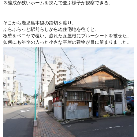
３編成が狭いホームを挟んで並ぶ様子が観察できる。
そこから鹿児島本線の踏切を渡り、
ふらふらっと駅前らしからぬ住宅地を往くと、
板壁をベニヤで覆い、崩れた瓦屋根にブルーシートを被せた、
如何にも年季の入った小さな平屋の建物が目に留まりました。