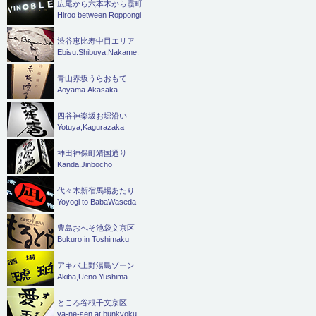
広尾から六本木から霞町
Hiroo between Roppongi
渋谷恵比寿中目エリア
Ebisu.Shibuya,Nakame.
青山赤坂うらおもて
Aoyama.Akasaka
四谷神楽坂お堀沿い
Yotuya,Kagurazaka
神田神保町靖国通り
Kanda,Jinbocho
代々木新宿馬場あたり
Yoyogi to BabaWaseda
豊島おへそ池袋文京区
Bukuro in Toshimaku
アキバ上野湯島ゾーン
Akiba,Ueno.Yushima
ところ谷根千文京区
ya-ne-sen at bunkyoku