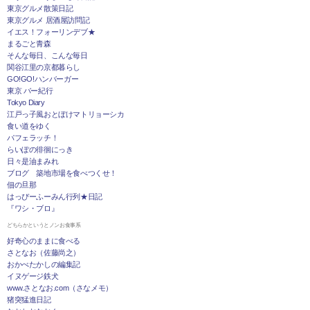
東京グルメ散策日記
東京グルメ 居酒屋訪問記
イエス！フォーリンデブ★
まるごと青森
そんな毎日、こんな毎日
関谷江里の京都暮らし
GO!GO!ハンバーガー
東京 バー紀行
Tokyo Diary
江戸っ子風おとぼけマトリョーシカ
食い道をゆく
パフェラッチ！
らいぽの徘徊にっき
日々是油まみれ
ブログ 築地市場を食べつくせ！
佃の旦那
はっぴーふーみん行列★日記
『ワシ・ブロ』
どちらかというとノンお食事系
好奇心のままに食べる
さとなお（佐藤尚之）
おかべたかしの編集記
イヌゲージ鉄犬
www.さとなお.com（さなメモ）
猪突猛進日記