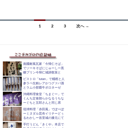
投
1
2
3
次へ →
稿
ナ
ビ
ゲ
南國耐風瓦家「今帰仁そば」
でソーキそばにじゅーしー黒
糖プリン今帰仁城跡散策と
ー
ビストロ「tutan」で桶柑と人
シ
参ラペ生鮪レアかつグァバ酒
とラム小那覇牛ボロネーゼ
ョ
沖縄料理食堂「ちまぐー」で
くんち定食朗らかなるうちな
ン
ーぐちと五郎さんと同じ席
琉球料理「赤田風」でぽーぽ
ーミヌダル昆布イリチーどぅ
るわかしー首里城の膝元にて
手打うどん「きくや」本店で