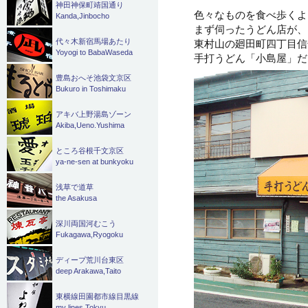
神田神保町靖国通り
色々なものを食べ歩くよ
Kanda,Jinbocho
まず伺ったうどん店が、
東村山の廻田町四丁目信
代々木新宿馬場あたり
Yoyogi to BabaWaseda
手打うどん「小島屋」だ
豊島おへそ池袋文京区
Bukuro in Toshimaku
アキバ上野湯島ゾーン
Akiba,Ueno.Yushima
ところ谷根千文京区
ya-ne-sen at bunkyoku
浅草で道草
the Asakusa
深川両国河むこう
Fukagawa,Ryogoku
ディープ荒川台東区
deep Arakawa,Taito
東横線田園都市線目黒線
my lines Tokyu