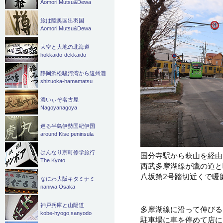
Aomori,Mutsu&Dewa
旅は陸奥国出羽国
Aomori,Mutsu&Dewa
大空と大地の北海道
hokkaido-dekkaido
静岡浜松駿河湾から遠州灘
shizuoka-hamamatsu
濃いぃぞ名古屋
Nagoyanagoya
巡る半島伊勢国紀伊国
around Kise peninsula
はんなり京町修学旅行
国分寺駅から萩山を経由
The Kyoto
西武多摩湖線が鷹の道と
八坂第2号踏切近くで暖
なにわ大阪キタミナミ
naniwa Osaka
神戸兵庫と山陽道
多摩湖線に沿って伸びる
kobe-hyogo,sanyodo
駐車場に車を停めて店に