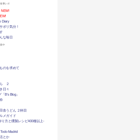
お食事レポ
NEW!
EW!
Diary
サボリ気分！
す
んな毎日
休業中
ものを求めて
ら ２
き日々
B's Blog」
粋
田舎うどん ２杯目
ルメガイド
作り方と燻製レシピ400種以上-
do Madrid
活とか