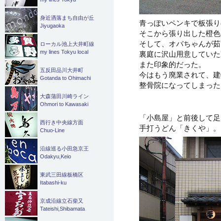
身近洒落まち自由が丘
青っぽいペンキで板張り
Jiyugaoka
そこから張り出した橙色
そして、オバちゃんが茹
ローカル池上大井町線
my lines Tokyu local
裏庭に沢山用意していた
また印象的だった。
五反田品川大井町
今はもう廃業されて、建
Gotanda to Ohimachi
整骨院になってしまった
大森蒲田川崎ライン
Ohmori to Kawasaki
「小島屋」と前後して足
西行き中央線方面
手打うどん「きくや」。
Chuo-Line
沿線巡る小田急京王
Odakyu,Keio
東武三田線板橋区
Itabashi-ku
京成沿線立石柴又
Tateishi,Shibamata