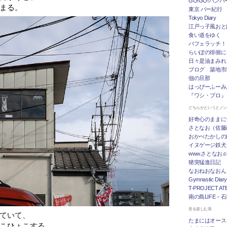
GO!GO!ハン
まる。
東京 バー紀行
Tokyo Diary
江戸っ子風おと
食い道をゆく
パフェラッチ！
らいぽの徘徊に
日々是油まみれ
ブログ 築地市
佃の旦那
はっぴーふーみ
『ワシ・ブロ』
どちらかというとノ
好奇心のままに
さとなお（佐藤
おかべたかしの
イヌゲージ鉄犬
www.さとなお
猪突猛進日記
なおねおなおん
Gymnastic Diary
T-PROJECT ATE
南の島LIFE－
音を楽しむ系
ていて、
たまにはオース
こひょこする、