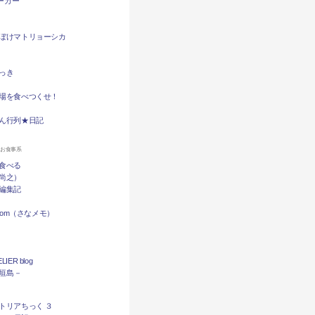
バーガー
ぼけマトリョーシカ
っき
場を食べつくせ！
ん行列★日記
ンお食事系
食べる
尚之）
編集記
.com（さなメモ）
LIER blog
石垣島－
トリアちっく ３