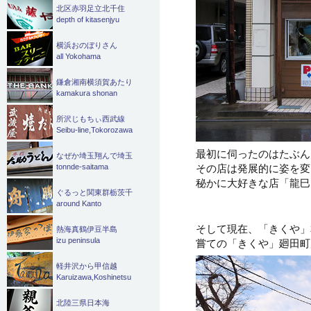
北区赤羽足立北千住
depth of kitasenjyu
横浜おのぼりさん
all Yokohama
鎌倉湘南横須賀あたり
kamakura shonan
所沢じもちぃ西武線
Seibu-line,Tokorozawa
最初に伺ったのはたぶん
なぜか埼玉翔んで埼玉
その店は発展的に姿を変
tonnde-saitama
秘かに大好きな店「龍巳
ぐるっと関東群栃茨千
around Kanto
そして現在、「きくや」
熱海真鶴伊豆半島
izu peninsula
嘗ての「きくや」廻田町
軽井沢から甲信越
Karuizawa,Koshinetsu
北陸三県日本海