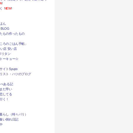
W!
く
NEW!
はん
 BLOG
たもの作ったもの
ころのごはん手帖」
い店 安い店
ポリタン
トーキョー☆
イトSyupo
リスト・ハツのブログ
食べある記
まだ早い
恋してる
行く！
暮らし（時々パリ）
食い倒れ日記
中