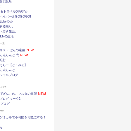
挙・親力親為
！
メ＆トラベルDIARY☆
ハイボールGOGOGO!
by Bob
ある限り。
べ歩き生活。
TENの生活
ん一派
リスト はんつ遠藤
NEW!
ら走らんと 弐
NEW!
紀行
そらー【ど・みそ】
ら走らんと
シャルブログ
つぶやき
びぎん、の、マスタの日記
NEW!
ブログ マーク2
 ブログ
ter
ゲミカルで不可能を可能にする！
ら