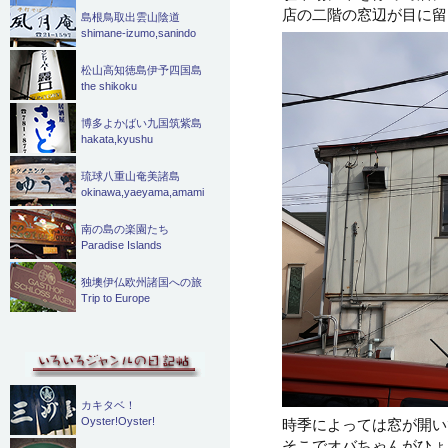
店の二階の窓辺が目に留
島根鳥取出雲山陰道
shimane-izumo,sanindo
松山高知徳島伊予四国島
the shikoku
博多よかばい九国筑紫島
hakata,kyushu
琉球八重山奄美諸島
okinawa,yaeyama,amami
南の島の楽園たち
Paradise Islands
独墺伊仏欧州諸国への旅
Trip to Europe
カキタベ！
時季によっては窓が開い
Oyster!Oyster!
そこでオバちゃんがひょ