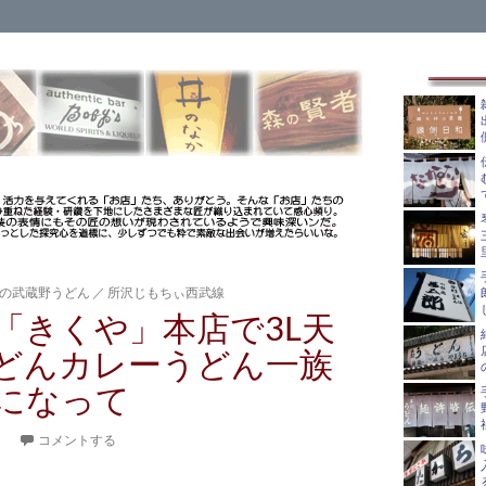
の武蔵野うどん
／
所沢じもちぃ西武線
「きくや」本店で3L天
どんカレーうどん一族
になって
。
コメントする