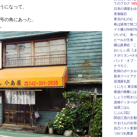
てのブログ
NE
うになって、
日本の酒場をゆ
美食磁石
号の角にあった、
東京のむのむ
春は築地で朝ご
。
イケ麺 USHIO'S
けいのむ 食べ
ビールが主食
園山真希絵「こ
おいしい店 うま
ナポリタン×ナ
バンド・オブ・
ナマろぐ。
乾杯のポータルサ
新米フードアナ
居酒屋礼賛
くにろく 東京
最後の晩餐には
しょうが焼きに
資格ゲッターが
油屋ごはん
じぶん日記
関谷江里の京都
やまけんの出張
自己ベスト更新
つれづれ蕎麦