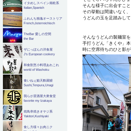
イタめしスペイン南欧系
そんな様子に出会すこと
Italian,Spanish
その挙動は間違いなく、
うどんの玉を足踏みして
ふれんち独逸オーストリア
French,österreichisch
TheBar 愛しの空間
そんなうどんの製麺室を
the Bar
手打うどん「きくや」本
時に空席待ちのひと影が
ザにっぽんの洋食屋
J's European cookery
和食割烹小料理あれこれ
world of Washoku
食いねぇ鮨天麩羅鰻
Sushi,Tenpura,Unagi
我らが居酒屋大衆食堂
favorite my Izakaya
焼鳥串焼きオヤジ系
Yakitori,Kushiyaki
食し方様々お肉ニク