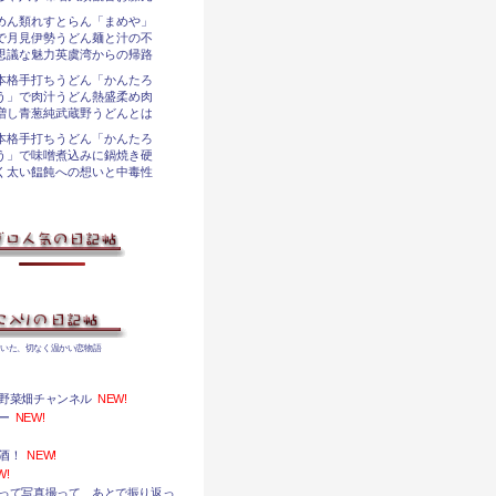
めん類れすとらん「まめや」
で月見伊勢うどん麺と汁の不
思議な魅力英虞湾からの帰路
本格手打ちうどん「かんたろ
う」で肉汁うどん熱盛柔め肉
増し青葱純武蔵野うどんとは
本格手打ちうどん「かんたろ
う」で味噌煮込みに鍋焼き硬
く太い饂飩への想いと中毒性
着いた、切なく温かい恋物語
野菜畑チャンネル
NEW!
ー
NEW!
酒！
NEW!
W!
って写真撮って、あとで振り返っ