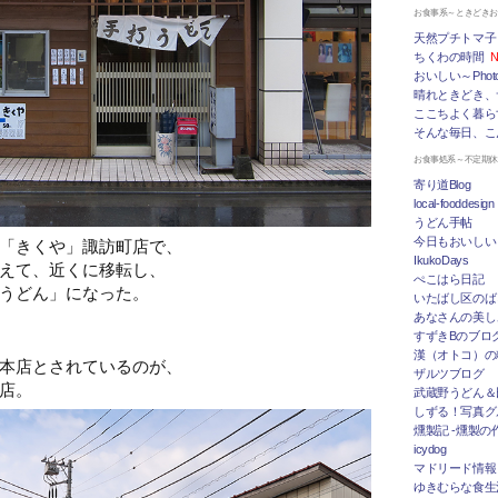
お食事系～ときどき
天然プチトマ子
ちくわの時間
N
おいしい～Photo 
晴れときどき、
ここちよく暮ら
そんな毎日、こ
お食事処系～不定期
寄り道Blog
local-fooddesign
うどん手帖
今日もおいしい
「きくや」諏訪町店で、
IkukoDays
えて、近くに移転し、
ぺこはら日記
うどん」になった。
いたばし区のば
あなさんの美し
すずきBのブログ「
漢（オトコ）の
本店とされているのが、
ザルツブログ
店。
武蔵野うどん＆
しずる！写真グ
燻製記 -燻製の
icydog
マドリード情報 To
ゆきむらな食生