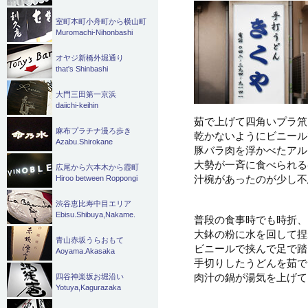
室町本町小舟町から横山町
Muromachi-Nihonbashi
オヤジ新橋外堀通り
that's Shinbashi
大門三田第一京浜
daiichi-keihin
茹で上げて四角いプラ笊
麻布プラチナ漫ろ歩き
乾かないようにビニール
Azabu.Shirokane
豚バラ肉を浮かべたアル
大勢が一斉に食べられる
広尾から六本木から霞町
汁椀があったのが少し不思
Hiroo between Roppongi
渋谷恵比寿中目エリア
Ebisu.Shibuya,Nakame.
普段の食事時でも時折、
大鉢の粉に水を回して捏
青山赤坂うらおもて
ビニールで挟んで足で踏
Aoyama.Akasaka
手切りしたうどんを茹で
肉汁の鍋が湯気を上げて
四谷神楽坂お堀沿い
Yotuya,Kagurazaka