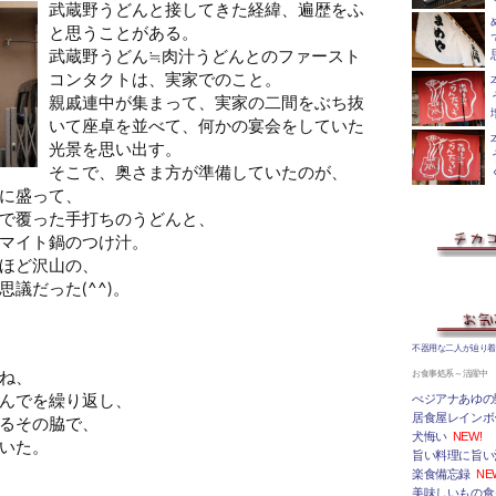
武蔵野うどんと接してきた経緯、遍歴をふ
と思うことがある。
武蔵野うどん≒肉汁うどんとのファースト
コンタクトは、実家でのこと。
親戚連中が集まって、実家の二間をぶち抜
いて座卓を並べて、何かの宴会をしていた
光景を思い出す。
そこで、奥さま方が準備していたのが、
に盛って、
で覆った手打ちのうどんと、
マイト鍋のつけ汁。
ほど沢山の、
議だった(^^)。
不器用な二人が辿り
ね、
お食事処系～活躍中
んでを繰り返し、
べジアナあゆの
居食屋レインボ
るその脇で、
犬悔い
NEW!
いた。
旨い料理に旨い
楽食備忘録
NE
美味しいもの食