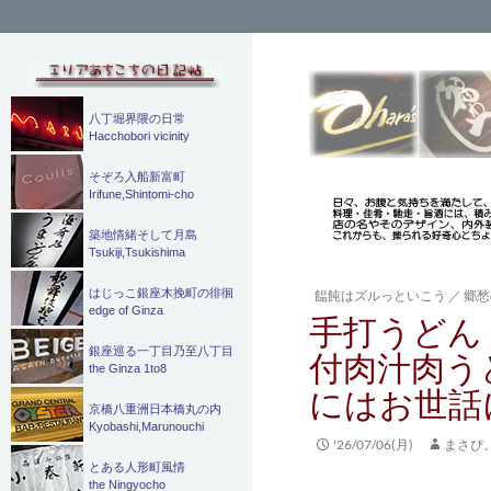
検
索
八丁堀界隈の日常
Hacchobori vicinity
そぞろ入船新富町
Irifune,Shintomi-cho
築地情緒そして月島
Tsukiji,Tsukishima
はじっこ銀座木挽町の徘徊
饂飩はズルっといこう
／
郷愁
edge of Ginza
手打うどん
銀座巡る一丁目乃至八丁目
付肉汁肉う
the Ginza 1to8
にはお世話
京橋八重洲日本橋丸の内
Kyobashi,Marunouchi
'26/07/06(月)
まさぴ
とある人形町風情
the Ningyocho