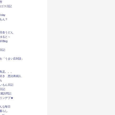
所
dyのゴス日記
l day
もん？
田舎うどん
ゆると～
Blog
日記
お「うまい店対談」
鳥足。。。
好き 恵比寿婦人
ら
いもん日記
日記
酒屋訪問記
リンデブ★
んな毎日
暮らし