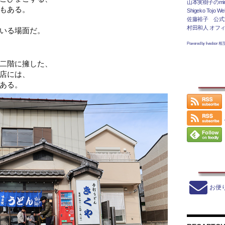
山本実樹子のmir
もある。
Shigeko Tojo Web
佐藤裕子 公式
村田和人 オフ
いる場面だ。
Powered by livedoor 
二階に擁した、
店には、
ある。
お便