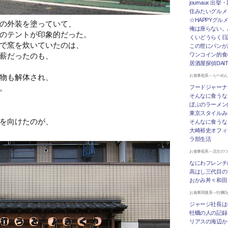
journaux 出
住みたいグルメ
☆HAPPYグル
の外装を塗っていて、
俺は座らない。
のテントが印象的だった。
くいどうらく日記 
で窯を炊いていたのは、
この世にパンが
薪だったのも、
ワンコイン的食
居酒屋探偵DAI
物も解体され、
お食事処系～らーめ
。
フードジャーナ
そんなに食うな
ぼぶのラーメン
東京スタイルみ
を向けたのが、
そんなに食うな
大崎裕史オフィ
ラ部生活
お食事処系～店主の
なにわフレンチ
高はし三代目の
おかみ丼々和田
お食事関連系～牡蠣Oys
ジャージ社長は
牡蠣の人の記録
リアスの海辺か