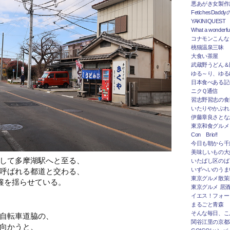
悪あがき女製作
FetichesDad
YAKINIQUEST
What a wonderfu
コナモンこんな
桃猫温泉三昧
大食い茶屋
武蔵野うどん＆
ゆる～り、ゆる
日本食べある記＠
ニクＱ通信
習志野習志の食
いたりやかぶれ
伊藤章良さとな
東京和食グルメ
Con Brio!!
今日も朝から千
美味しいもの大
して多摩湖駅へと至る、
いたばし区のば
呼ばれる都道と交わる、
いずへいのうま
東京グルメ散策
簾を揺らせている。
東京グルメ 居
イエス！フォー
まるごと青森
そんな毎日、こ
自転車道脇の、
関谷江里の京都
向かうと、