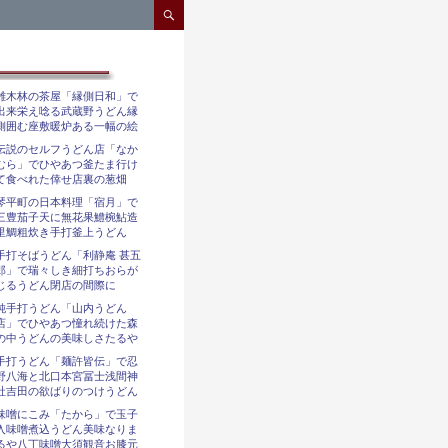
コンテンツへスキップ
雑木林の茶屋「縁側日和」で
出来栄え唸る武蔵野うどん縁
側囲む座敷暖炉ある一幅の絵
伝説のセルフうどん店「なか
むら」でひやあつ釜たま行け
て食べれた倖せ店裏の葱畑
琴平町の日本料理「宿月」で
三豊茄子天に無花果鱧椀鮎造
里鯛粗炊き手打釜上うどん
手打そばうどん「利静庵 甚五
郎」で瑞々しき細打ちおらが
じるうどん閉店の間際に
純手打うどん「山内うどん
店」でひやあつ憧れ続けた森
の中うどんの美味しさたるや
手打うどん「麺許皆伝」で忍
野八海と北口本宮冨士浅間神
社吉田の欲ばりのつけうどん
味噌にこみ「たから」で玉子
入味噌煮込うどん美味なりま
るや八丁味噌大須観音お膝元