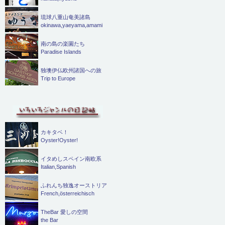
琉球八重山奄美諸島
okinawa,yaeyama,amami
南の島の楽園たち
Paradise Islands
独墺伊仏欧州諸国への旅
Trip to Europe
カキタベ！
Oyster!Oyster!
イタめしスペイン南欧系
Italian,Spanish
ふれんち独逸オーストリア
French,österreichisch
TheBar 愛しの空間
the Bar