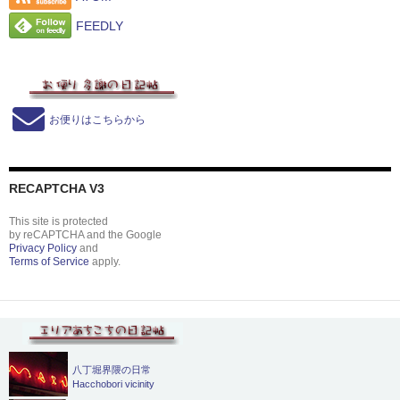
FEEDLY
お便りはこちらから
RECAPTCHA V3
This site is protected
by reCAPTCHA and the Google
Privacy Policy
and
Terms of Service
apply.
八丁堀界隈の日常
Hacchobori vicinity