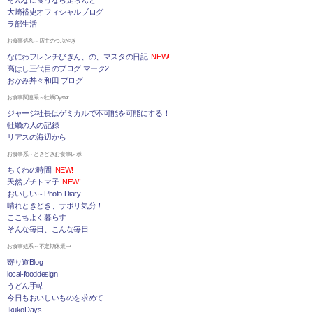
大崎裕史オフィシャルブログ
ラ部生活
お食事処系～店主のつぶやき
なにわフレンチびぎん、の、マスタの日記
NEW!
高はし三代目のブログ マーク2
おかみ丼々和田 ブログ
お食事関連系～牡蠣Oyster
ジャージ社長はゲミカルで不可能を可能にする！
牡蠣の人の記録
リアスの海辺から
お食事系～ときどきお食事レポ
ちくわの時間
NEW!
天然プチトマ子
NEW!
おいしい～Photo Diary
晴れときどき、サボリ気分！
ここちよく暮らす
そんな毎日、こんな毎日
お食事処系～不定期休業中
寄り道Blog
local-fooddesign
うどん手帖
今日もおいしいものを求めて
IkukoDays