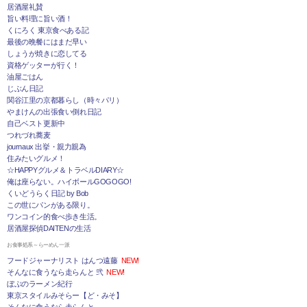
居酒屋礼賛
旨い料理に旨い酒！
くにろく 東京食べある記
最後の晩餐にはまだ早い
しょうが焼きに恋してる
資格ゲッターが行く！
油屋ごはん
じぶん日記
関谷江里の京都暮らし（時々パリ）
やまけんの出張食い倒れ日記
自己ベスト更新中
つれづれ蕎麦
journaux 出挙・親力親為
住みたいグルメ！
☆HAPPYグルメ＆トラベルDIARY☆
俺は座らない。ハイボールGOGOGO!
くいどうらく日記 by Bob
この世にパンがある限り。
ワンコイン的食べ歩き生活。
居酒屋探偵DAITENの生活
お食事処系～らーめん一派
フードジャーナリスト はんつ遠藤
NEW!
そんなに食うなら走らんと 弐
NEW!
ぼぶのラーメン紀行
東京スタイルみそらー【ど・みそ】
そんなに食うなら走らんと