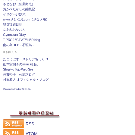
さとなお（佐藤尚之）
おかべたかしの編集記
イヌゲージ鉄犬
www.さとなお.com（さなメモ）
猪突猛進日記
なおねおなおん
Gymnastic Diary
T-PROJECT ATELIER blog
南の島LIFE－石垣島－
音を楽しむ系
たまにはオーストリアちっく ３
山本実樹子のmiracle日記
Shigeko Tojo Web Site
佐藤裕子 公式ブログ
村田和人 オフィシャル・ブログ
Powered by livedoor 相互RSS
RSS
ATOM