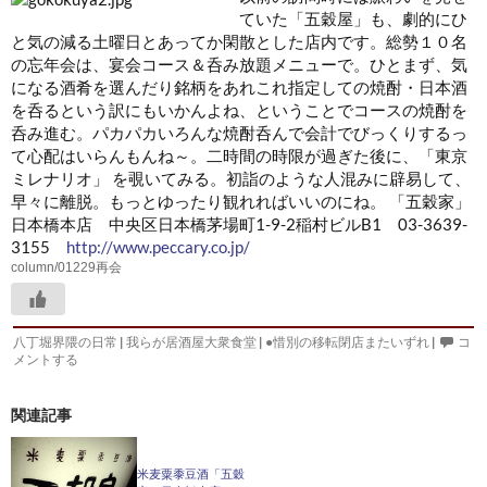
ていた「五穀屋」も、劇的にひ
と気の減る土曜日とあってか閑散とした店内です。総勢１０名
の忘年会は、宴会コース＆呑み放題メニューで。ひとまず、気
になる酒肴を選んだり銘柄をあれこれ指定しての焼酎・日本酒
を呑るという訳にもいかんよね、ということでコースの焼酎を
呑み進む。パカパカいろんな焼酎呑んで会計でびっくりするっ
て心配はいらんもんね～。二時間の時限が過ぎた後に、「東京
ミレナリオ」 を覗いてみる。初詣のような人混みに辟易して、
早々に離脱。もっとゆったり観れればいいのにね。 「五穀家」
日本橋本店 中央区日本橋茅場町1-9-2稲村ビルB1 03-3639-
3155
http://www.peccary.co.jp/
column/01229再会
八丁堀界隈の日常
|
我らが居酒屋大衆食堂
|
●惜別の移転閉店またいずれ
|
コ
メントする
関連記事
米麦粟黍豆酒「五穀