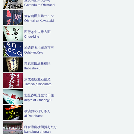
五反田品川大井町
Gotanda to Ohimachi
大森蒲田川崎ライン
Ohmori to Kawasaki
西行き中央線方面
Chuo-Line
沿線巡る小田急京王
Odakyu,Keio
東武三田線板橋区
Itabashi-ku
京成沿線立石柴又
Tateishi,Shibamata
北区赤羽足立北千住
depth of kitasenjyu
横浜おのぼりさん
all Yokohama
鎌倉湘南横須賀あたり
kamakura shonan