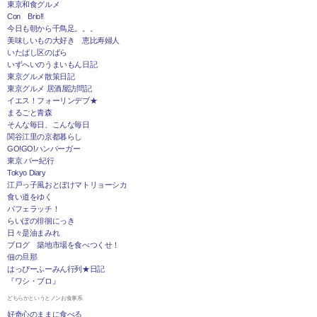
東京和食グルメ
Con Brio!!
今日も朝から千鳥足。。。
美味しいもの大好き 恵比寿婦人
いたばし区のばら
いずへいのうまいもん日記
東京グルメ散策日記
東京グルメ 居酒屋訪問記
イエス！フォーリンデブ★
まるごと青森
そんな毎日、こんな毎日
関谷江里の京都暮らし
GO!GO!ハンバーガー
東京 バー紀行
Tokyo Diary
江戸っ子風おとぼけマトリョーシカ
食い道をゆく
パフェラッチ！
らいぽの徘徊にっき
日々是油まみれ
ブログ 築地市場を食べつくせ！
佃の旦那
はっぴーふーみん行列★日記
『ワシ・ブロ』
どちらかというとノンお食事系
好奇心のままに食べる