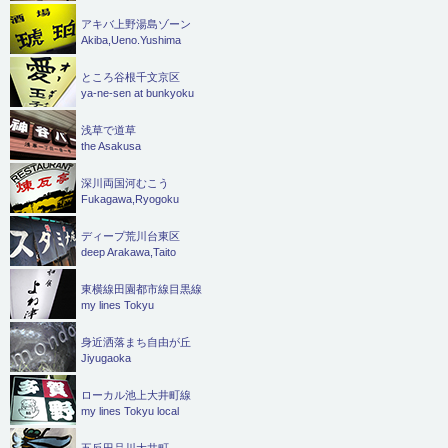
アキバ上野湯島ゾーン
Akiba,Ueno.Yushima
ところ谷根千文京区
ya-ne-sen at bunkyoku
浅草で道草
the Asakusa
深川両国河むこう
Fukagawa,Ryogoku
ディープ荒川台東区
deep Arakawa,Taito
東横線田園都市線目黒線
my lines Tokyu
身近洒落まち自由が丘
Jiyugaoka
ローカル池上大井町線
my lines Tokyu local