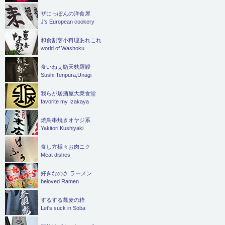
ザにっぽんの洋食屋
J's European cookery
和食割烹小料理あれこれ
world of Washoku
食いねぇ鮨天麩羅鰻
Sushi,Tenpura,Unagi
我らが居酒屋大衆食堂
favorite my Izakaya
焼鳥串焼きオヤジ系
Yakitori,Kushiyaki
食し方様々お肉ニク
Meat dishes
好きなのさ ラーメン
beloved Ramen
するする蕎麦の粋
Let's suck in Soba