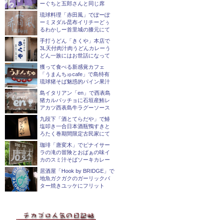
ン
ーぐちと五郎さんと同じ席
琉球料理「赤田風」でぽーぽ
ーミヌダル昆布イリチーどぅ
るわかしー首里城の膝元にて
手打うどん「きくや」本店で
3L天付肉汁肉うどんカレーう
どん一族にはお世話になって
獲って食べる新感覚カフェ
「うまんちゅcafe」で島特有
琉球猪そば魅惑的パイン果汁
島イタリアン「en」で西表島
猪カルパッチョに石垣産鮪レ
アカツ西表島牛ラグーソース
九段下「酒とてらだや」で鰆
塩叩き一合日本酒瓶鴨すきと
ろたく巻期間限定古民家にて
珈琲「唐変木」でピナイサー
ラの滝の冒険とおばぁの味イ
カのスミ汁そばソーキカレー
居酒屋「Hook by BRIDGE」で
地魚ガクガクのガーリックバ
ター焼きユッケにフリット