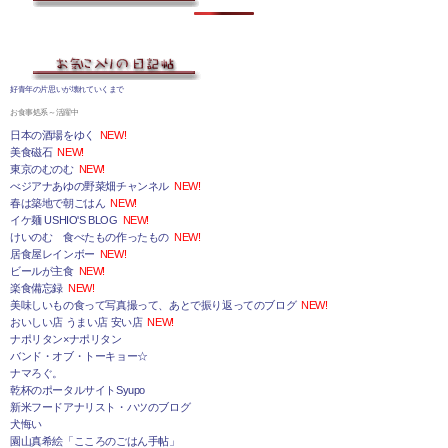
好青年の片思いが壊れていくまで
お食事処系～活躍中
日本の酒場をゆく
NEW!
美食磁石
NEW!
東京のむのむ
NEW!
べジアナあゆの野菜畑チャンネル
NEW!
春は築地で朝ごはん
NEW!
イケ麺 USHIO'S BLOG
NEW!
けいのむ 食べたもの作ったもの
NEW!
居食屋レインボー
NEW!
ビールが主食
NEW!
楽食備忘録
NEW!
美味しいもの食って写真撮って、あとで振り返ってのブログ
NEW!
おいしい店 うまい店 安い店
NEW!
ナポリタン×ナポリタン
バンド・オブ・トーキョー☆
ナマろぐ。
乾杯のポータルサイトSyupo
新米フードアナリスト・ハツのブログ
犬悔い
園山真希絵「こころのごはん手帖」