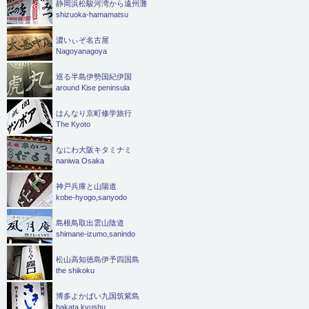
静岡浜松駿河湾から遠州灘
shizuoka-hamamatsu
濃いぃぞ名古屋
Nagoyanagoya
巡る半島伊勢国紀伊国
around Kise peninsula
はんなり京町修学旅行
The Kyoto
なにわ大阪キタミナミ
naniwa Osaka
神戸兵庫と山陽道
kobe-hyogo,sanyodo
島根鳥取出雲山陰道
shimane-izumo,sanindo
松山高知徳島伊予四国島
the shikoku
博多よかばい九国筑紫島
hakata,kyushu