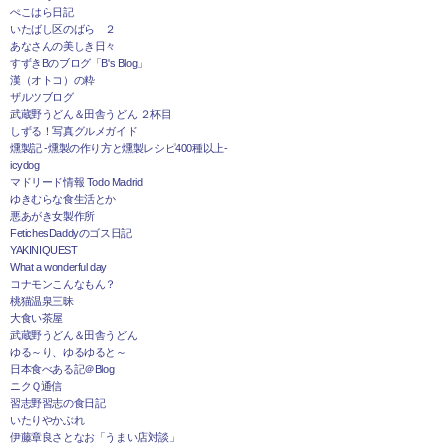
ぺこはら日記
いたばし区のばら ２
あなさんの美しき日々
すずきBのブログ「B's Blog」
漢（オトコ）の粋
ザルツブログ
武蔵野うどん＆田舎うどん ２杯目
しずる！写真グルメガイド
燻製記 -燻製の作り方と燻製レシピ400種以上-
icydog
マドリード情報 Todo Madrid
ゆきむらな食生活とか
悪あがき女製作所
FetichesDaddyのゴス日記
YAKINIQUEST
What a wonderful day
コナモンこんなもん？
桃猫温泉三昧
大食い茶屋
武蔵野うどん＆田舎うどん
ゆる～り、ゆるゆると～
日本食べある記＠Blog
ニクＱ通信
習志野習志の食日記
いたりやかぶれ
伊藤章良さとなお「うまい店対談」