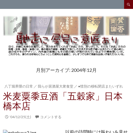
検
索
コ
ン
テ
ン
ツ
へ
ス
キ
ッ
プ
月別アーカイブ: 2004年12月
八丁堀界隈の日常
／
我らが居酒屋大衆食堂
／
●惜別の移転閉店またいずれ
米麦粟黍豆酒「五穀家」日本
橋本店
'04/12/25(土)
コメントする
以前の訪問時には賑わいを見せ