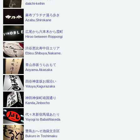
daiichi-keihin
麻布プラチナ漫ろ歩き
Azabu.Shirokane
広尾から六本木から霞町
Hiroo between Roppongi
渋谷恵比寿中目エリア
Ebisu.Shibuya,Nakame.
青山赤坂うらおもて
Aoyama.Akasaka
四谷神楽坂お堀沿い
Yotuya,Kagurazaka
神田神保町靖国通り
Kanda,Jinbocho
代々木新宿馬場あたり
Yoyogi to BabaWaseda
豊島おへそ池袋文京区
Bukuro in Toshimaku