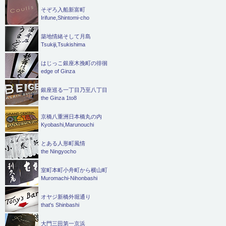
そぞろ入船新富町
Irifune,Shintomi-cho
築地情緒そして月島
Tsukiji,Tsukishima
はじっこ銀座木挽町の徘徊
edge of Ginza
銀座巡る一丁目乃至八丁目
the Ginza 1to8
京橋八重洲日本橋丸の内
Kyobashi,Marunouchi
とある人形町風情
the Ningyocho
室町本町小舟町から横山町
Muromachi-Nihonbashi
オヤジ新橋外堀通り
that's Shinbashi
大門三田第一京浜