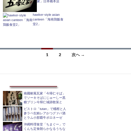
家」日本橋本店
hawker-style asian
canteen「海南鶏飯食
堂2」
投
1
2
次へ →
稿
ナ
ビ
ゲ
南國耐風瓦家「今帰仁そば」
でソーキそばにじゅーしー黒
糖プリン今帰仁城跡散策と
ー
ビストロ「tutan」で桶柑と人
シ
参ラペ生鮪レアかつグァバ酒
とラム小那覇牛ボロネーゼ
ョ
沖縄料理食堂「ちまぐー」で
くんち定食朗らかなるうちな