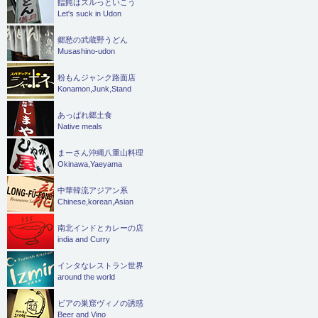
饂飩はズルっといこう
Let's suck in Udon
郷愁の武蔵野うどん
Musashino-udon
粉もんジャンク路面店
Konamon,Junk,Stand
あっぱれ郷土食
Native meals
まーさん沖縄八重山料理
Okinawa,Yaeyama
中華韓流アジアン系
Chinese,korean,Asian
南北インドとカレーの店
india and Curry
インタなレストラン世界
around the world
ビアの巣窟ヴィノの誘惑
Beer and Vino