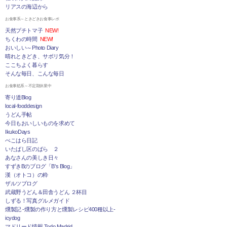
リアスの海辺から
お食事系～ときどきお食事レポ
天然プチトマ子
NEW!
ちくわの時間
NEW!
おいしい～Photo Diary
晴れときどき、サボリ気分！
ここちよく暮らす
そんな毎日、こんな毎日
お食事処系～不定期休業中
寄り道Blog
local-fooddesign
うどん手帖
今日もおいしいものを求めて
IkukoDays
ぺこはら日記
いたばし区のばら ２
あなさんの美しき日々
すずきBのブログ「B's Blog」
漢（オトコ）の粋
ザルツブログ
武蔵野うどん＆田舎うどん ２杯目
しずる！写真グルメガイド
燻製記 -燻製の作り方と燻製レシピ400種以上-
icydog
マドリード情報 Todo Madrid