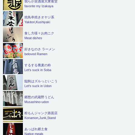
我らが居酒屋大衆食堂
favorite my Izakaya
焼鳥串焼きオヤジ系
Yakitori,Kushiyaki
食し方様々お肉ニク
Meat dishes
好きなのさ ラーメン
beloved Ramen
するする蕎麦の粋
Let's suck in Soba
饂飩はズルっといこう
Let's suck in Udon
郷愁の武蔵野うどん
Musashino-udon
粉もんジャンク路面店
Konamon,Junk,Stand
あっぱれ郷土食
Native meals