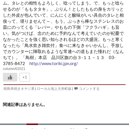
ム。タレとの相性もよろしく、唸ってしまう。で、もっと唸ら
せるのが「ももタタキ」
。ぶりん！としたももの身をカリっと
した外皮が包んでいて、にんにくと酸味がいい具合のタレと相
俟って、堪りませんて～、もう。ぶっきら棒なステンレスのお
皿にのってくる「レバー」
やももの下側「フクラハギ」
も旨
い。気がつけば、念のために予約なんて考えていたのが杞憂で
なかったことを強く思い知らされるほどの大盛況。もっと寒く
なったら「鳥水炊き雑炊付」食べに来なきゃいかんし、手放し
でカウンターに陣取れるような常連への道もまた憧れだ（なん
ちて）
。 「鳥樹」本店 品川区旗の台３-１１－１３ 03-
3785-8472
http://www.toriki.jpn.org/
column/02021
+1
焼鳥串焼きオヤジ系
|
ローカル池上大井町線
|
コメントする
関連記事はありません。