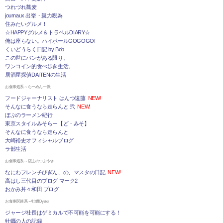
つれづれ蕎麦
journaux 出挙・親力親為
住みたいグルメ！
☆HAPPYグルメ＆トラベルDIARY☆
俺は座らない。ハイボールGOGOGO!
くいどうらく日記 by Bob
この世にパンがある限り。
ワンコイン的食べ歩き生活。
居酒屋探偵DAITENの生活
お食事処系～らーめん一派
フードジャーナリスト はんつ遠藤
NEW!
そんなに食うなら走らんと 弐
NEW!
ぼぶのラーメン紀行
東京スタイルみそらー【ど・みそ】
そんなに食うなら走らんと
大崎裕史オフィシャルブログ
ラ部生活
お食事処系～店主のつぶやき
なにわフレンチびぎん、の、マスタの日記
NEW!
高はし三代目のブログ マーク2
おかみ丼々和田 ブログ
お食事関連系～牡蠣Oyster
ジャージ社長はゲミカルで不可能を可能にする！
牡蠣の人の記録