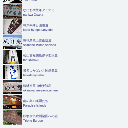
なにわ大阪キタミナミ
naniwa Osaka
神戸兵庫と山陽道
kobe-hyogo,sanyodo
島根鳥取出雲山陰道
shimane-izumo,sanindo
松山高知徳島伊予四国島
the shikoku
博多よかばい九国筑紫島
hakata,kyushu
琉球八重山奄美諸島
okinawa,yaeyama,amami
南の島の楽園たち
Paradise Islands
独墺伊仏欧州諸国への旅
Trip to Europe