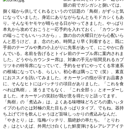
眼の前でガシガシと捌いては、
捌く端から供してくれるというので話題の「鳥樹」がずっと気
になっていました。身近にありながらなんともモドカシくもあ
り。そんなモヤモヤが晴らせる日がやってきました。やっぱり
本丸から攻めておこうと一応予約を入れておく。「カウンター
の端っこでもいいっスから」。旗の台の火曜日だから心配いら
んと思うけど、ま、念のため。時間より早く到着すると、既に
手前のテーブルや奥の小上がりに先客があって、にこやかに呑
んでいる。名前を告げるとトイレ前のテーブル席に案内されま
した。どうやらカウンター席は、対象の手元が垣間見れるカブ
リツキの特等席になっていて、予約をせずにやってくる常連系
の根城になっている、らしい。初心者は隅っこで（笑）、素直
におススメを訊いてみました。オカーサンの指が示すお品書き
に、そんなヒトにはバッチリの項目がありました。「これを食
べれば鳥樹」。迷うまでもなく、「これ全部ぅ」とオーダーし
ました。オカーサンの笑顔が我が意を得たりと語ってます。
「鳥樹」の「煮込み」は、よくある味噌味どろどろの濃いぃタ
イプのものとは対極の見た目もさっぱりタイプ。でもね。器持
ち上げて汁を飲んじゃうほど旨味しっかりの煮込み
なんだ。
「やきとり」は、塩梅バッチリ、脂絶妙の串たち
。「とりわ
さ」
はといえば、外周だけ白くした鮮度弾けるレアレアアイテ