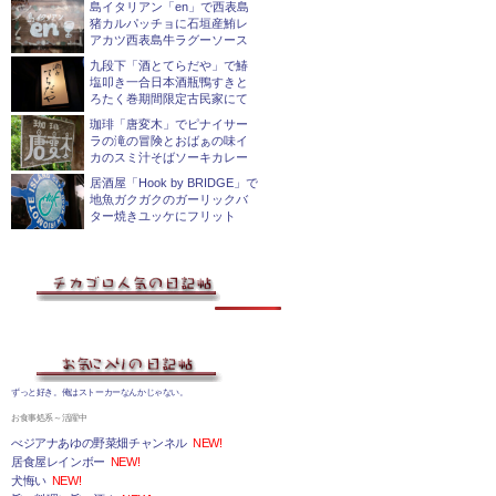
島イタリアン「en」で西表島
猪カルパッチョに石垣産鮪レ
アカツ西表島牛ラグーソース
九段下「酒とてらだや」で鰆
塩叩き一合日本酒瓶鴨すきと
ろたく巻期間限定古民家にて
珈琲「唐変木」でピナイサー
ラの滝の冒険とおばぁの味イ
カのスミ汁そばソーキカレー
居酒屋「Hook by BRIDGE」で
地魚ガクガクのガーリックバ
ター焼きユッケにフリット
ずっと好き。俺はストーカーなんかじゃない。
お食事処系～活躍中
べジアナあゆの野菜畑チャンネル
NEW!
居食屋レインボー
NEW!
犬悔い
NEW!