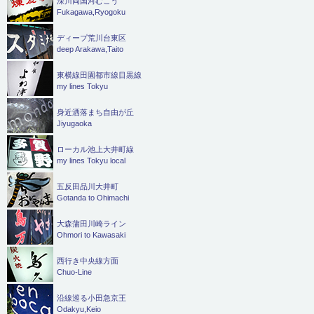
深川両国河むこう
Fukagawa,Ryogoku
ディープ荒川台東区
deep Arakawa,Taito
東横線田園都市線目黒線
my lines Tokyu
身近洒落まち自由が丘
Jiyugaoka
ローカル池上大井町線
my lines Tokyu local
五反田品川大井町
Gotanda to Ohimachi
大森蒲田川崎ライン
Ohmori to Kawasaki
西行き中央線方面
Chuo-Line
沿線巡る小田急京王
Odakyu,Keio