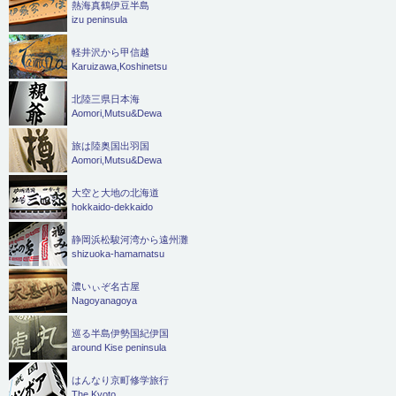
熱海真鶴伊豆半島
izu peninsula
軽井沢から甲信越
Karuizawa,Koshinetsu
北陸三県日本海
Aomori,Mutsu&Dewa
旅は陸奥国出羽国
Aomori,Mutsu&Dewa
大空と大地の北海道
hokkaido-dekkaido
静岡浜松駿河湾から遠州灘
shizuoka-hamamatsu
濃いぃぞ名古屋
Nagoyanagoya
巡る半島伊勢国紀伊国
around Kise peninsula
はんなり京町修学旅行
The Kyoto