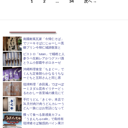
投
1
2
…
34
次へ →
稿
ナ
ビ
ゲ
南國耐風瓦家「今帰仁そば」
でソーキそばにじゅーしー黒
糖プリン今帰仁城跡散策と
ー
ビストロ「tutan」で桶柑と人
シ
参ラペ生鮪レアかつグァバ酒
とラム小那覇牛ボロネーゼ
ョ
沖縄料理食堂「ちまぐー」で
くんち定食朗らかなるうちな
ン
ーぐちと五郎さんと同じ席
琉球料理「赤田風」でぽーぽ
ーミヌダル昆布イリチーどぅ
るわかしー首里城の膝元にて
手打うどん「きくや」本店で
3L天付肉汁肉うどんカレーう
どん一族にはお世話になって
獲って食べる新感覚カフェ
「うまんちゅcafe」で島特有
琉球猪そば魅惑的パイン果汁