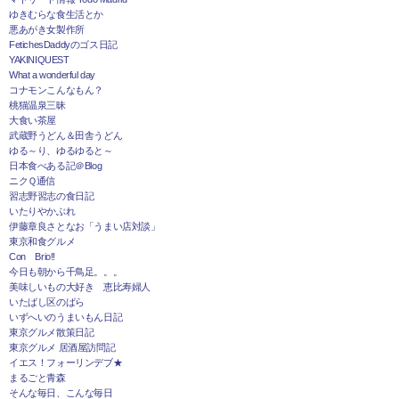
ゆきむらな食生活とか
悪あがき女製作所
FetichesDaddyのゴス日記
YAKINIQUEST
What a wonderful day
コナモンこんなもん？
桃猫温泉三昧
大食い茶屋
武蔵野うどん＆田舎うどん
ゆる～り、ゆるゆると～
日本食べある記＠Blog
ニクＱ通信
習志野習志の食日記
いたりやかぶれ
伊藤章良さとなお「うまい店対談」
東京和食グルメ
Con Brio!!
今日も朝から千鳥足。。。
美味しいもの大好き 恵比寿婦人
いたばし区のばら
いずへいのうまいもん日記
東京グルメ散策日記
東京グルメ 居酒屋訪問記
イエス！フォーリンデブ★
まるごと青森
そんな毎日、こんな毎日