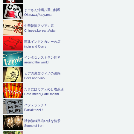
まーさん沖縄八重山料理
Okinawa,Yaeyama
中華韓流アジアン系
Chinese,korean,Asian
南北インドとカレーの店
india and Curry
インタなレストラン世界
around the world
ビアの巣窟ヴィノの誘惑
Beer and Vino
たまにはカフェめし喫茶店
Cafe-meshi,Cafe-meshi
パフェラッチ！
Parfaitrazzi！
踏切脇線路沿い鉄な情景
Scene of iron