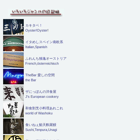
カキタベ！
Oyster!Oyster!
イタめしスペイン南欧系
Italian,Spanish
ふれんち独逸オーストリア
French,österreichisch
TheBar 愛しの空間
the Bar
ザにっぽんの洋食屋
J's European cookery
和食割烹小料理あれこれ
world of Washoku
食いねぇ鮨天麩羅鰻
Sushi,Tenpura,Unagi