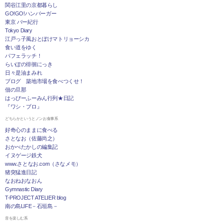
関谷江里の京都暮らし
GO!GO!ハンバーガー
東京 バー紀行
Tokyo Diary
江戸っ子風おとぼけマトリョーシカ
食い道をゆく
パフェラッチ！
らいぽの徘徊にっき
日々是油まみれ
ブログ 築地市場を食べつくせ！
佃の旦那
はっぴーふーみん行列★日記
『ワシ・ブロ』
どちらかというとノンお食事系
好奇心のままに食べる
さとなお（佐藤尚之）
おかべたかしの編集記
イヌゲージ鉄犬
www.さとなお.com（さなメモ）
猪突猛進日記
なおねおなおん
Gymnastic Diary
T-PROJECT ATELIER blog
南の島LIFE－石垣島－
音を楽しむ系