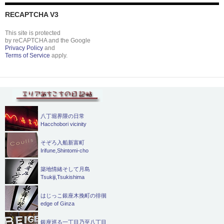
RECAPTCHA V3
This site is protected
by reCAPTCHA and the Google
Privacy Policy
and
Terms of Service
apply.
八丁堀界隈の日常
Hacchobori vicinity
そぞろ入船新富町
Irifune,Shintomi-cho
築地情緒そして月島
Tsukiji,Tsukishima
はじっこ銀座木挽町の徘徊
edge of Ginza
銀座巡る一丁目乃至八丁目