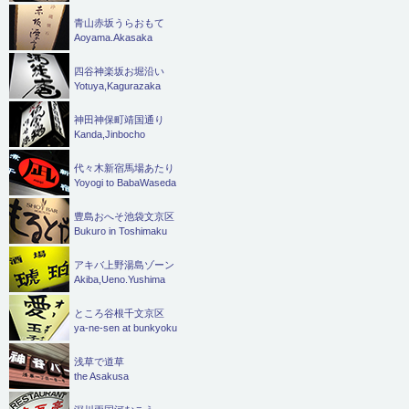
青山赤坂うらおもて
Aoyama.Akasaka
四谷神楽坂お堀沿い
Yotuya,Kagurazaka
神田神保町靖国通り
Kanda,Jinbocho
代々木新宿馬場あたり
Yoyogi to BabaWaseda
豊島おへそ池袋文京区
Bukuro in Toshimaku
アキバ上野湯島ゾーン
Akiba,Ueno.Yushima
ところ谷根千文京区
ya-ne-sen at bunkyoku
浅草で道草
the Asakusa