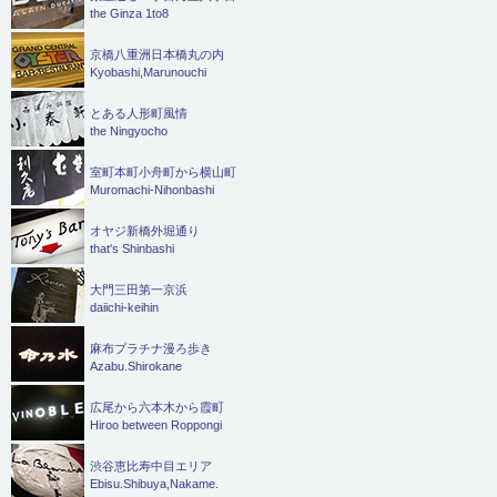
the Ginza 1to8
京橋八重洲日本橋丸の内
Kyobashi,Marunouchi
とある人形町風情
the Ningyocho
室町本町小舟町から横山町
Muromachi-Nihonbashi
オヤジ新橋外堀通り
that's Shinbashi
大門三田第一京浜
daiichi-keihin
麻布プラチナ漫ろ歩き
Azabu.Shirokane
広尾から六本木から霞町
Hiroo between Roppongi
渋谷恵比寿中目エリア
Ebisu.Shibuya,Nakame.