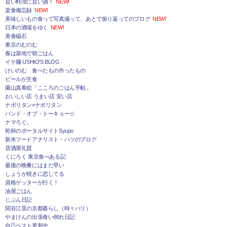
旨い料理に旨い酒！
NEW!
楽食備忘録
NEW!
美味しいもの食って写真撮って、あとで振り返ってのブログ
NEW!
日本の酒場をゆく
NEW!
美食磁石
東京のむのむ
春は築地で朝ごはん
イケ麺 USHIO'S BLOG
けいのむ 食べたもの作ったもの
ビールが主食
園山真希絵「こころのごはん手帖」
おいしい店 うまい店 安い店
ナポリタン×ナポリタン
バンド・オブ・トーキョー☆
ナマろぐ。
乾杯のポータルサイトSyupo
新米フードアナリスト・ハツのブログ
居酒屋礼賛
くにろく 東京食べある記
最後の晩餐にはまだ早い
しょうが焼きに恋してる
資格ゲッターが行く！
油屋ごはん
じぶん日記
関谷江里の京都暮らし（時々パリ）
やまけんの出張食い倒れ日記
自己ベスト更新中