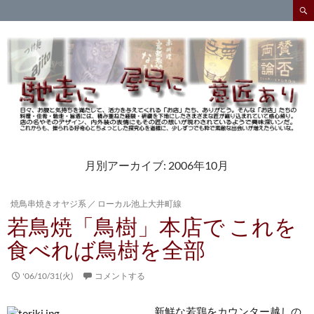
検
索
コ
ン
テ
ン
ツ
へ
ス
キ
ッ
プ
月別アーカイブ: 2006年10月
焼鳥串焼きオヤジ系
／
ローカル池上大井町線
若鳥焼「鳥樹」本店で これを
食べれば鳥樹を全部
'06/10/31(火)
コメントする
新鮮な若鶏をカウンター越しの