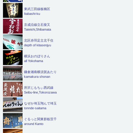
東武三田線板橋区
Itabashi-ku
京成沿線立石柴又
Tateishi,Shibamata
北区赤羽足立北千住
depth of kitasenjyu
横浜おのぼりさん
all Yokohama
鎌倉湘南横須賀あたり
kamakura shonan
所沢じもちぃ西武線
Seibu-line,Tokorozawa
なぜか埼玉翔んで埼玉
tonnde-saitama
ぐるっと関東群栃茨千
around Kanto