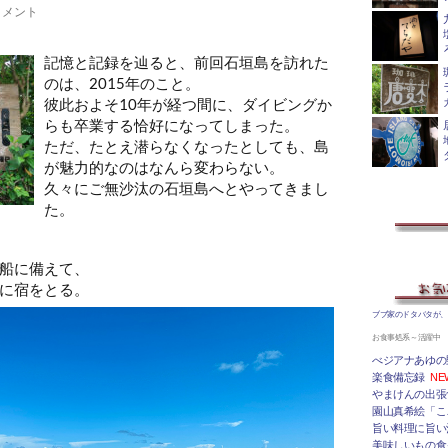
コメント
記憶と記録を辿ると、前回石垣島を訪れた
のは、2015年のこと。
彼此およそ10年が経つ間に、ダイビングか
らも卒業する恰好になってしまった。
ただ、たとえ潜らなくなったとしても、島
が魅力的なのはなんら変わらない。
久々にご無沙汰の石垣島へとやってきまし
た。
船に備えて、
に宿をとる。
ブブ家のドタバタが
お食事処系～活躍中
べジアナあゆの
楽食備忘録
NE
やまけんの出張
園山真希絵「こ
旨い料理に旨い
美味しいもの食