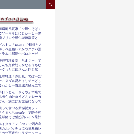
コンテンツへスキップ
南國耐風瓦家「今帰仁そば」
でソーキそばにじゅーしー黒
糖プリン今帰仁城跡散策と
ビストロ「tutan」で桶柑と人
参ラペ生鮪レアかつグァバ酒
とラム小那覇牛ボロネーゼ
沖縄料理食堂「ちまぐー」で
くんち定食朗らかなるうちな
ーぐちと五郎さんと同じ席
琉球料理「赤田風」でぽーぽ
ーミヌダル昆布イリチーどぅ
るわかしー首里城の膝元にて
手打うどん「きくや」本店で
3L天付肉汁肉うどんカレーう
どん一族にはお世話になって
獲って食べる新感覚カフェ
「うまんちゅcafe」で島特有
琉球猪そば魅惑的パイン果汁
島イタリアン「en」で西表島
猪カルパッチョに石垣産鮪レ
アカツ西表島牛ラグーソース