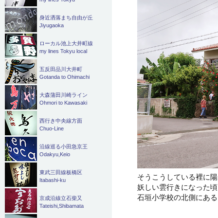
身近洒落まち自由が丘
Jiyugaoka
ローカル池上大井町線
my lines Tokyu local
五反田品川大井町
Gotanda to Ohimachi
大森蒲田川崎ライン
Ohmori to Kawasaki
西行き中央線方面
Chuo-Line
沿線巡る小田急京王
Odakyu,Keio
東武三田線板橋区
そうこうしている裡に陽
Itabashi-ku
妖しい雲行きになった頃
石垣小学校の北側にある
京成沿線立石柴又
Tateishi,Shibamata