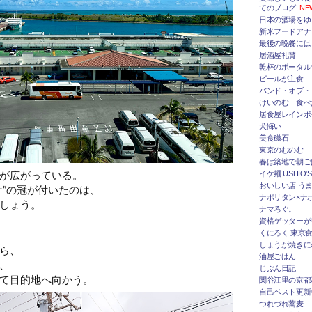
てのブログ
NE
日本の酒場をゆ
新米フードアナ
最後の晩餐には
居酒屋礼賛
乾杯のポータルサ
ビールが主食
バンド・オブ・
けいのむ 食べ
居食屋レインボ
犬悔い
美食磁石
東京のむのむ
春は築地で朝ご
が広がっている。
イケ麺 USHIO'S
おいしい店 うま
ナ”の冠が付いたのは、
ナポリタン×ナ
しょう。
ナマろぐ。
資格ゲッターが
くにろく 東京
しょうが焼きに
ら、
油屋ごはん
、
じぶん日記
て目的地へ向かう。
関谷江里の京都
自己ベスト更新
つれづれ蕎麦