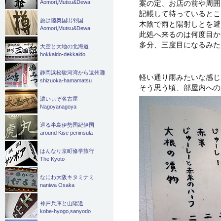
案の定、お店の前や周囲
Aomori,Mutsu&Dewa
記帳して待っているとこ
旅は陸奥国出羽国
木陰で雨と陽射しとを避
Aomori,Mutsu&Dewa
此処へ来るのは何度目か
多分、三度目になるみたい
大空と大地の北海道
hokkaido-dekkaido
静岡浜松駿河湾から遠州灘
軽い通り雨みたいな感じ
shizuoka-hamamatsu
そう思う頃、部屋内への
濃いぃぞ名古屋
Nagoyanagoya
巡る半島伊勢国紀伊国
around Kise peninsula
はんなり京町修学旅行
The Kyoto
なにわ大阪キタミナミ
naniwa Osaka
神戸兵庫と山陽道
kobe-hyogo,sanyodo