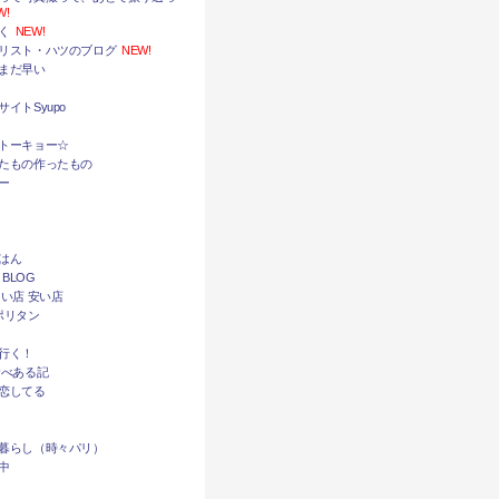
W!
く
NEW!
リスト・ハツのブログ
NEW!
まだ早い
イトSyupo
トーキョー☆
たもの作ったもの
ー
はん
 BLOG
い店 安い店
ポリタン
行く！
食べある記
恋してる
暮らし（時々パリ）
中