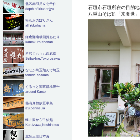
北区赤羽足立北千住
石垣市石垣所在の目的地
depth of kitasenjyu
八重山そば処「来夏世」
横浜おのぼりさん
all Yokohama
鎌倉湘南横須賀あたり
kamakura shonan
所沢じもちぃ西武線
Seibu-line,Tokorozawa
なぜか埼玉翔んで埼玉
tonnde-saitama
ぐるっと関東群栃茨千
around Kanto
熱海真鶴伊豆半島
izu peninsula
軽井沢から甲信越
Karuizawa,Koshinetsu
北陸三県日本海