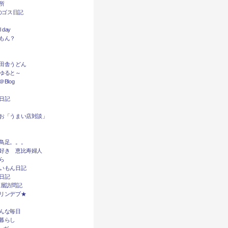
所
dyのゴス日記
l day
もん？
田舎うどん
ゆると～
Blog
日記
お「うまい店対談」
鳥足。。。
好き 恵比寿婦人
ら
いもん日記
日記
酒屋訪問記
リンデブ★
んな毎日
暮らし