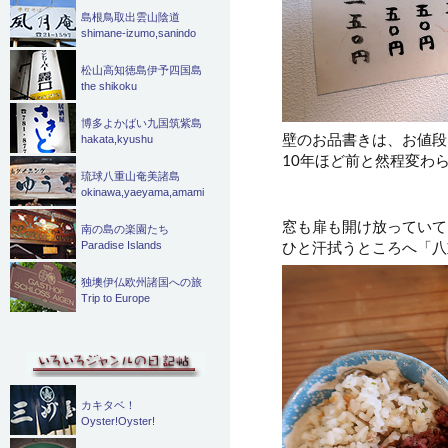
島根鳥取出雲山陰道
shimane-izumo,sanindo
松山高知徳島伊予四国島
the shikoku
博多よかばい九国筑紫島
壁のお品書きは、お値段
hakata,kyushu
10年ほど前と然程変わ
琉球八重山奄美諸島
okinawa,yaeyama,amami
窓も扉も開け放っていて
南の島の楽園たち
ひと汗拭うところへ「八
Paradise Islands
独墺伊仏欧州諸国への旅
Trip to Europe
カキタベ！
Oyster!Oyster!