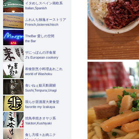
イタめしスペイン南欧系
Italian,Spanish
ふれんち独逸オーストリア
French,österreichisch
TheBar 愛しの空間
the Bar
ザにっぽんの洋食屋
J's European cookery
和食割烹小料理あれこれ
world of Washoku
食いねぇ鮨天麩羅鰻
Sushi,Tenpura,Unagi
我らが居酒屋大衆食堂
favorite my Izakaya
焼鳥串焼きオヤジ系
Yakitori,Kushiyaki
食し方様々お肉ニク