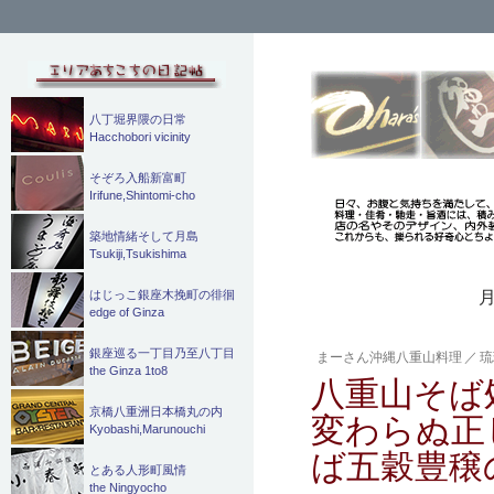
検
索
八丁堀界隈の日常
Hacchobori vicinity
そぞろ入船新富町
Irifune,Shintomi-cho
築地情緒そして月島
Tsukiji,Tsukishima
月
はじっこ銀座木挽町の徘徊
edge of Ginza
銀座巡る一丁目乃至八丁目
まーさん沖縄八重山料理
／
琉
the Ginza 1to8
八重山そば
京橋八重洲日本橋丸の内
変わらぬ正
Kyobashi,Marunouchi
ば五穀豊穣
とある人形町風情
the Ningyocho