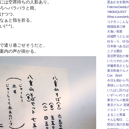
には空席待ちの人影あり。
悪あがき女製作
ろへパラパラと雨。
FetichesDad
YAKINIQUEST
けつつ、
What a wonderfu
なぁと指を折る。
コナモンこんな
(^^)。
桃猫温泉三昧
大食い茶屋
武蔵野うどん＆
ゆる～り、ゆる
で遣り過ごせそうだと、
日本食べある記＠
案内の声が掛かる。
ニクＱ通信
習志野習志の食
いたりやかぶれ
伊藤章良さとな
東京和食グルメ
Con Brio!!
今日も朝から千
美味しいもの大
いたばし区のば
いずへいのうま
東京グルメ散策
東京グルメ 居
イエス！フォー
まるごと青森
そんな毎日、こ
関谷江里の京都