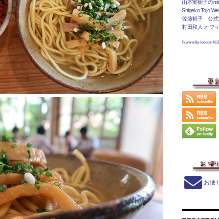
山本実樹子のmir
Shigeko Tojo Web
佐藤裕子 公式
村田和人 オフ
Powered by livedoor 
お便