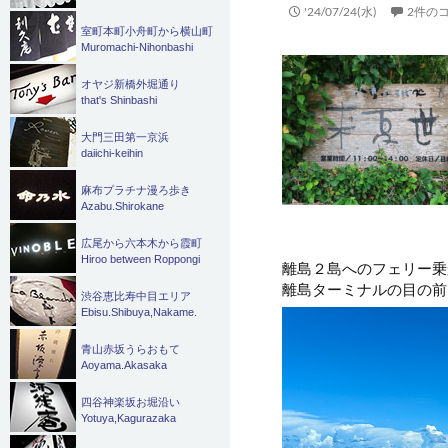
'24/07/24(水)
2件の
室町本町小舟町から横山町
Muromachi-Nihonbashi
オヤジ新橋外堀通り
that's Shinbashi
大門三田第一京浜
daiichi-keihin
麻布プラチナ漫ろ歩き
Azabu.Shirokane
広尾から六本木から霞町
Hiroo between Roppongi
離島２島へのフェリー乗
離島ターミナルの目の前
渋谷恵比寿中目エリア
Ebisu.Shibuya,Nakame.
青山赤坂うらおもて
Aoyama.Akasaka
四谷神楽坂お堀沿い
Yotuya,Kagurazaka