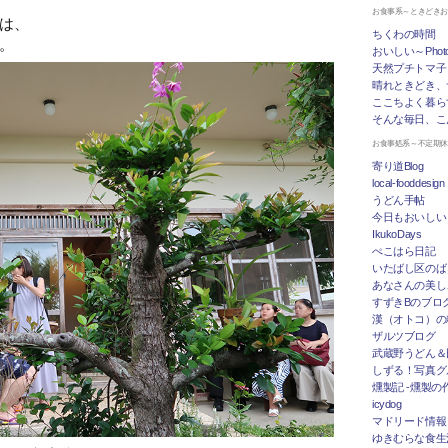
お食事系～ときどき
は、
ちくわの時間
。
おいしい～Photo 
天然プチトマ子
晴れときどき、
ここちよく暮ら
そんな毎日、こ
お食事処系～不定期
寄り道Blog
local-fooddesign
うどん手帖
今日もおいしい
IkukoDays
ぺこはら日記
いたばし区のば
あなさんの美し
すずきBのブログ「
漢（オトコ）の
ザルツブログ
武蔵野うどん＆
しずる！写真グ
燻製記 -燻製の
icydog
マドリード情報 To
ゆきむらな食生