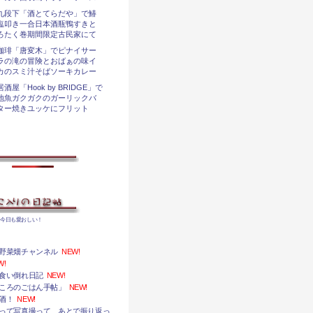
九段下「酒とてらだや」で鰆
塩叩き一合日本酒瓶鴨すきと
ろたく巻期間限定古民家にて
珈琲「唐変木」でピナイサー
ラの滝の冒険とおばぁの味イ
カのスミ汁そばソーキカレー
居酒屋「Hook by BRIDGE」で
地魚ガクガクのガーリックバ
ター焼きユッケにフリット
、今日も愛おしい！
野菜畑チャンネル
NEW!
W!
食い倒れ日記
NEW!
ころのごはん手帖」
NEW!
酒！
NEW!
って写真撮って、あとで振り返っ