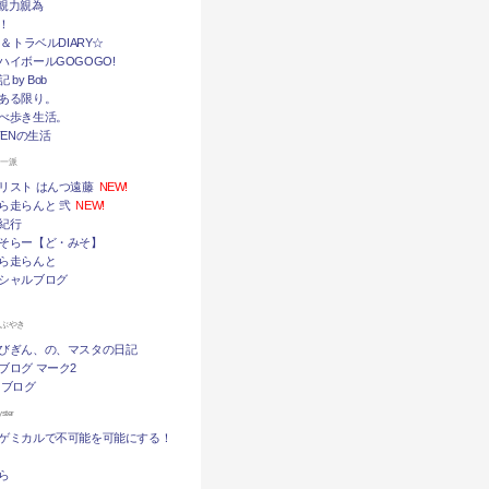
挙・親力親為
！
メ＆トラベルDIARY☆
ハイボールGOGOGO!
by Bob
ある限り。
べ歩き生活。
TENの生活
ん一派
リスト はんつ遠藤
NEW!
ら走らんと 弐
NEW!
紀行
そらー【ど・みそ】
ら走らんと
シャルブログ
つぶやき
びぎん、の、マスタの日記
ブログ マーク2
 ブログ
ter
ゲミカルで不可能を可能にする！
ら