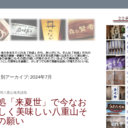
別アーカイブ: 2024年7月
球八重山奄美諸島
処「来夏世」で今なお
しく美味しい八重山そ
の願い