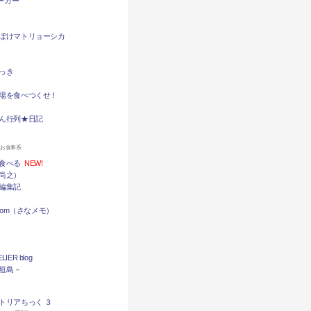
バーガー
ぼけマトリョーシカ
っき
場を食べつくせ！
ん行列★日記
ンお食事系
食べる
NEW!
尚之）
編集記
.com（さなメモ）
LIER blog
石垣島－
トリアちっく ３