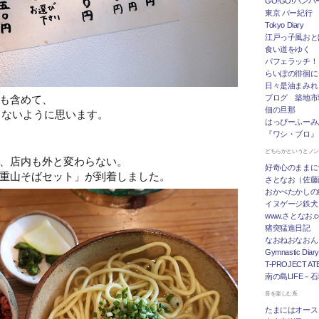
GO!GO!ハン
東京 バー紀行
Tokyo Diary
江戸っ子風おと
食い道をゆく
パフェラッチ！
らいぽの徘徊に
日々是油まみれ
も含めて、
ブログ 築地市
佃の旦那
らないように思います。
はっぴーふーみ
『ワシ・ブロ』
どちらかというとノ
、店内も外と変わらない。
好奇心のままに
重山そばセット」が到着しました。
さとなお（佐藤
おかべたかしの
イヌゲージ鉄犬
www.さとなお
猪突猛進日記
なおねおなおん
Gymnastic Diary
T-PROJECT ATE
南の島LIFE－
音を楽しむ系
たまにはオース