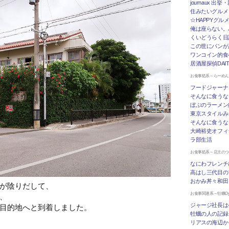
journaux 出
住みたいグルメ
☆HAPPYグル
俺は座らない。
くいどうらく日記 
この世にパンが
ワンコイン的食
居酒屋探偵DAI
お食事処系～らーめ
フードジャーナ
そんなに食うな
ぼぶのラーメン
東京スタイルみ
そんなに食うな
大崎裕史オフィ
ラ部生活
お食事処系～店主の
なにわフレンチ
高はし三代目の
おかみ丼々和田
が陰りだして、
お食事関連系～牡蠣Oys
、
ジャージ社長は
目的地へと到着しました。
牡蠣の人の記録
リアスの海辺か