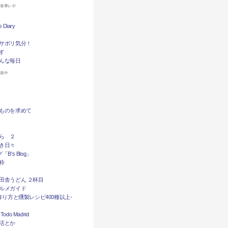
お食事レポ
Diary
サボリ気分！
す
んな毎日
休業中
ものを求めて
ら ２
き日々
B's Blog」
粋
田舎うどん ２杯目
ルメガイド
作り方と燻製レシピ400種以上-
do Madrid
活とか