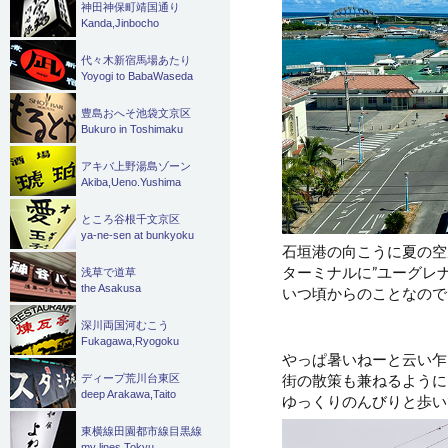
神田神保町靖国通り
Kanda,Jinbocho
代々木新宿馬場あたり
Yoyogi to BabaWaseda
豊島おへそ池袋文京区
Bukuro in Toshimaku
アキバ上野湯島ゾーン
Akiba,Ueno.Yushima
ところ谷根千文京区
ya-ne-sen at bunkyoku
石垣港の向こうに夏の空
ターミナルに”ユーグレ
浅草で道草
the Asakusa
いつ頃からのことなので
深川両国河むこう
Fukagawa,Ryogoku
やっぱ暑いねーと云い乍
街の散策も兼ねるように
ディープ荒川台東区
deep Arakawa,Taito
ゆっくりのんびりと歩い
東横線田園都市線目黒線
my lines Tokyu