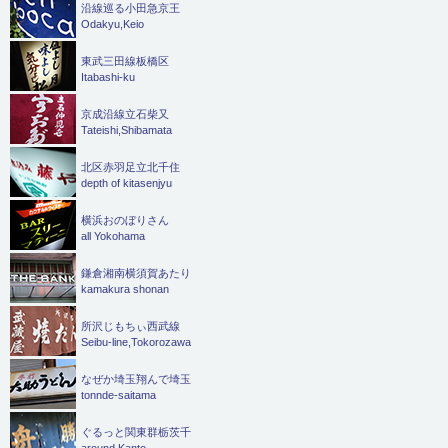
沿線巡る小田急京王
Odakyu,Keio
東武三田線板橋区
Itabashi-ku
京成沿線立石柴又
Tateishi,Shibamata
北区赤羽足立北千住
depth of kitasenjyu
横浜おのぼりさん
all Yokohama
鎌倉湘南横須賀あたり
kamakura shonan
所沢じもちぃ西武線
Seibu-line,Tokorozawa
なぜか埼玉翔んで埼玉
tonnde-saitama
ぐるっと関東群栃茨千
around Kanto