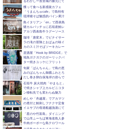
るわかしー首里城の膝元にて
獲って食べる新感覚カフェ
「うまんちゅcafe」で島特有
琉球猪そば魅惑的パイン果汁
島イタリアン「en」で西表島
猪カルパッチョに石垣産鮪レ
アカツ西表島牛ラグーソース
珈琲「唐変木」でピナイサー
ラの滝の冒険とおばぁの味イ
カのスミ汁そばソーキカレー
居酒屋「Hook by BRIDGE」で
地魚ガクガクのガーリックバ
ター焼きユッケにフリット
旬家「ばんちゃん」で島の恵
みのばんちゃん御膳ふわとろ
だし巻き卵白保海岸の傍らで
石垣牛 炭火焼肉「やまもと」
で焼きシャブ上カルビニコタ
ン移転先でも変わらぬ魅力
めしや「舟越屋」でアカマツ
の煮付と鮪刺しフナクヤ定食
イエサブの母港船越漁港にて
「星のや竹富島」ダイニング
で山羊ふーちば車海老島人参
牛肉ポーポーな島テロワール
小浜島の小さなイタリアン