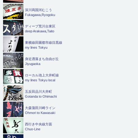
深川両国河むこう
Fukagawa,Ryogoku
ディープ荒川台東区
deep Arakawa,Taito
東横線田園都市線目黒線
my lines Tokyu
身近洒落まち自由が丘
Jiyugaoka
ローカル池上大井町線
my lines Tokyu local
五反田品川大井町
Gotanda to Ohimachi
大森蒲田川崎ライン
Ohmori to Kawasaki
西行き中央線方面
Chuo-Line