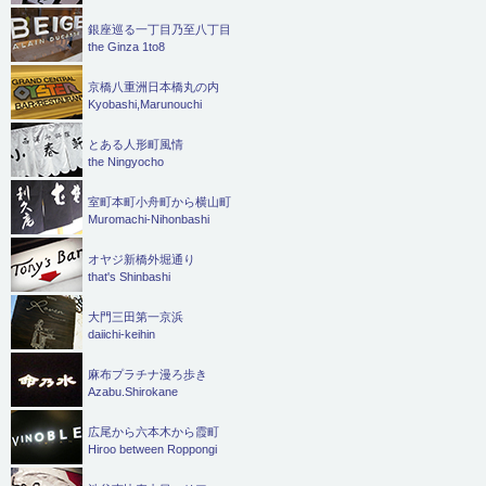
銀座巡る一丁目乃至八丁目
the Ginza 1to8
京橋八重洲日本橋丸の内
Kyobashi,Marunouchi
とある人形町風情
the Ningyocho
室町本町小舟町から横山町
Muromachi-Nihonbashi
オヤジ新橋外堀通り
that's Shinbashi
大門三田第一京浜
daiichi-keihin
麻布プラチナ漫ろ歩き
Azabu.Shirokane
広尾から六本木から霞町
Hiroo between Roppongi