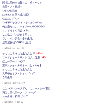
関谷江里の京都暮らし（時々パリ）
自己ベスト更新中
つれづれ蕎麦
journaux 出挙・親力親為
住みたいグルメ！
☆HAPPYグルメ＆トラベルDIARY☆
俺は座らない。ハイボールGOGOGO!
くいどうらく日記 by Bob
この世にパンがある限り。
ワンコイン的食べ歩き生活。
居酒屋探偵DAITENの生活
お食事処系～らーめん一派
そんなに食うなら走らんと 弐
NEW!
フードジャーナリスト はんつ遠藤
NEW!
ぼぶのラーメン紀行
東京スタイルみそらー【ど・みそ】
そんなに食うなら走らんと
大崎裕史オフィシャルブログ
ラ部生活
お食事処系～店主のつぶやき
なにわフレンチびぎん、の、マスタの日記
高はし三代目のブログ マーク2
おかみ丼々和田 ブログ
お食事関連系～牡蠣Oyster