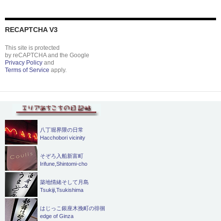
RECAPTCHA V3
This site is protected
by reCAPTCHA and the Google
Privacy Policy
and
Terms of Service
apply.
八丁堀界隈の日常
Hacchobori vicinity
そぞろ入船新富町
Irifune,Shintomi-cho
築地情緒そして月島
Tsukiji,Tsukishima
はじっこ銀座木挽町の徘徊
edge of Ginza