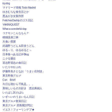
icydog
マドリード情報 Todo Madrid
ゆきむらな食生活とか
悪あがき女製作所
FetichesDaddyのゴス日記
YAKINIQUEST
What a wonderful day
コナモンこんなもん？
桃猫温泉三昧
大食い茶屋
武蔵野うどん＆田舎うどん
ゆる～り、ゆるゆると～
日本食べある記＠Blog
ニクＱ通信
習志野習志の食日記
いたりやかぶれ
伊藤章良さとなお「うまい店対談」
東京和食グルメ
Con Brio!!
今日も朝から千鳥足。。。
美味しいもの大好き 恵比寿婦人
いたばし区のばら
いずへいのうまいもん日記
東京グルメ散策日記
東京グルメ 居酒屋訪問記
イエス！フォーリンデブ★