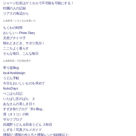
ジャージ社長はゲミカルで不可能を可能にする！
牡蠣の人の記録
リアスの海辺から
お食事系～ときどきお食事レポ
ちくわの時間
おいしい～Photo Diary
天然プチトマ子
晴れときどき、サボリ気分！
ここちよく暮らす
そんな毎日、こんな毎日
お食事処系～不定期休業中
寄り道Blog
local-fooddesign
うどん手帖
今日もおいしいものを求めて
IkukoDays
ぺこはら日記
いたばし区のばら ２
あなさんの美しき日々
すずきBのブログ「B's Blog」
漢（オトコ）の粋
ザルツブログ
武蔵野うどん＆田舎うどん ２杯目
しずる！写真グルメガイド
燻製記 -燻製の作り方と燻製レシピ400種以上-