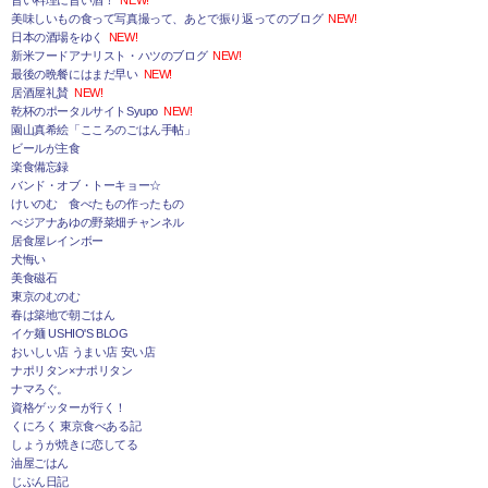
美味しいもの食って写真撮って、あとで振り返ってのブログ
NEW!
日本の酒場をゆく
NEW!
新米フードアナリスト・ハツのブログ
NEW!
最後の晩餐にはまだ早い
NEW!
居酒屋礼賛
NEW!
乾杯のポータルサイトSyupo
NEW!
園山真希絵「こころのごはん手帖」
ビールが主食
楽食備忘録
バンド・オブ・トーキョー☆
けいのむ 食べたもの作ったもの
べジアナあゆの野菜畑チャンネル
居食屋レインボー
犬悔い
美食磁石
東京のむのむ
春は築地で朝ごはん
イケ麺 USHIO'S BLOG
おいしい店 うまい店 安い店
ナポリタン×ナポリタン
ナマろぐ。
資格ゲッターが行く！
くにろく 東京食べある記
しょうが焼きに恋してる
油屋ごはん
じぶん日記