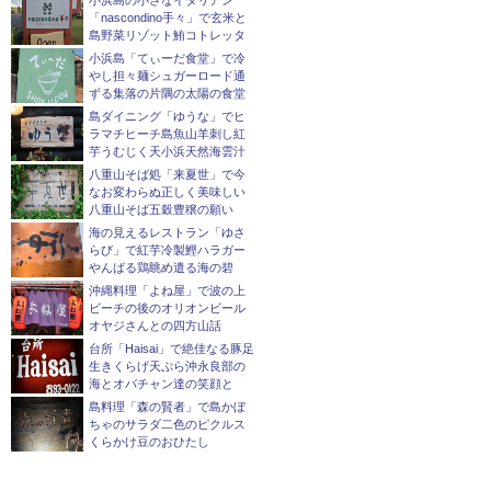
「nascondino手々」で玄米と
島野菜リゾット鮪コトレッタ
小浜島「てぃーだ食堂」で冷
やし担々麺シュガーロード通
ずる集落の片隅の太陽の食堂
島ダイニング「ゆうな」でヒ
ラマチヒーチ島魚山羊刺し紅
芋うむじく天小浜天然海雲汁
八重山そば処「来夏世」で今
なお変わらぬ正しく美味しい
八重山そば五穀豊穣の願い
海の見えるレストラン「ゆさ
らび」で紅芋冷製鰹ハラガー
やんばる鶏眺め遣る海の碧
沖縄料理「よね屋」で波の上
ビーチの後のオリオンビール
オヤジさんとの四方山話
台所「Haisai」で絶佳なる豚足
生きくらげ天ぷら沖永良部の
海とオバチャン達の笑顔と
島料理「森の賢者」で島かぼ
ちゃのサラダ二色のピクルス
くらかけ豆のおひたし