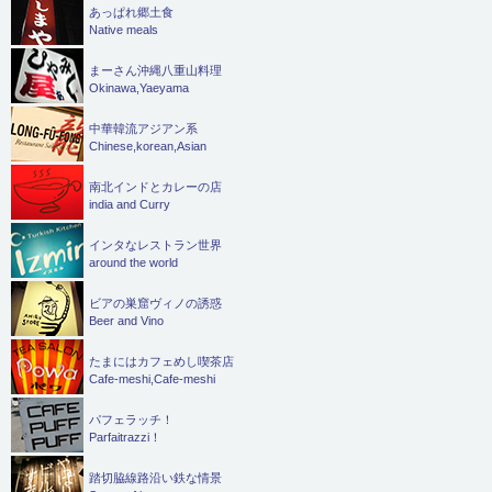
あっぱれ郷土食
Native meals
まーさん沖縄八重山料理
Okinawa,Yaeyama
中華韓流アジアン系
Chinese,korean,Asian
南北インドとカレーの店
india and Curry
インタなレストラン世界
around the world
ビアの巣窟ヴィノの誘惑
Beer and Vino
たまにはカフェめし喫茶店
Cafe-meshi,Cafe-meshi
パフェラッチ！
Parfaitrazzi！
踏切脇線路沿い鉄な情景