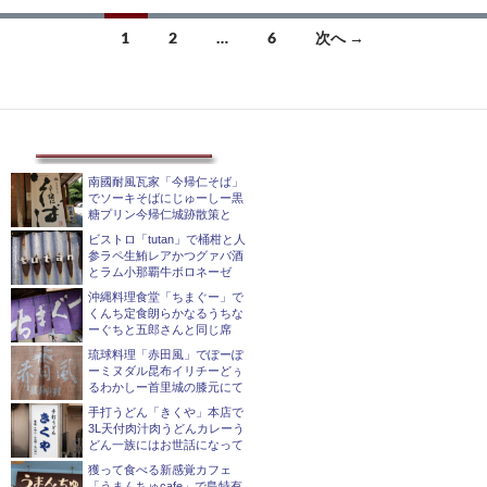
投
1
2
…
6
次へ →
稿
ナ
ビ
ゲ
南國耐風瓦家「今帰仁そば」
でソーキそばにじゅーしー黒
糖プリン今帰仁城跡散策と
ー
ビストロ「tutan」で桶柑と人
シ
参ラペ生鮪レアかつグァバ酒
とラム小那覇牛ボロネーゼ
ョ
沖縄料理食堂「ちまぐー」で
くんち定食朗らかなるうちな
ン
ーぐちと五郎さんと同じ席
琉球料理「赤田風」でぽーぽ
ーミヌダル昆布イリチーどぅ
るわかしー首里城の膝元にて
手打うどん「きくや」本店で
3L天付肉汁肉うどんカレーう
どん一族にはお世話になって
獲って食べる新感覚カフェ
「うまんちゅcafe」で島特有