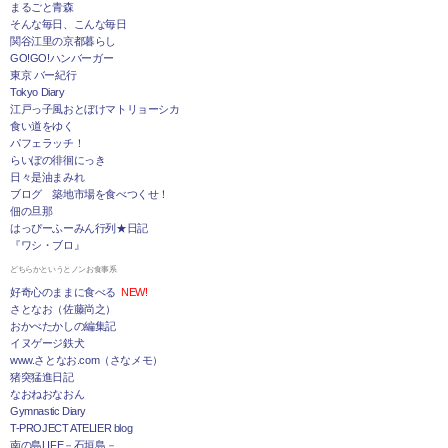
まるごと青森
そんな毎日、こんな毎日
関谷江里の京都暮らし
GO!GO!ハンバーガー
東京 バー紀行
Tokyo Diary
江戸っ子風おとぼけマトリョーシカ
食い道をゆく
パフェラッチ！
らいぽの徘徊にっき
日々是油まみれ
ブログ 築地市場を食べつくせ！
佃の旦那
はっぴーふーみん行列★日記
『ワシ・ブロ』
どちらかというとノンお食事系
好奇心のままに食べる
NEW!
さとなお（佐藤尚之）
おかべたかしの編集記
イヌゲージ鉄犬
www.さとなお.com（さなメモ）
猪突猛進日記
なおねおなおん
Gymnastic Diary
T-PROJECT ATELIER blog
南の島LIFE－石垣島－