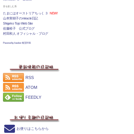
音を楽しむ系
たまにはオーストリアちっく ３
NEW!
山本実樹子のmiracle日記
Shigeko Tojo Web Site
佐藤裕子 公式ブログ
村田和人 オフィシャル・ブログ
Powered by livedoor 相互RSS
RSS
ATOM
FEEDLY
お便りはこちらから