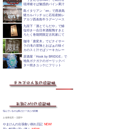
琉球猪そば魅惑的パイン果汁
島イタリアン「en」で西表島
猪カルパッチョに石垣産鮪レ
アカツ西表島牛ラグーソース
九段下「酒とてらだや」で鰆
塩叩き一合日本酒瓶鴨すきと
ろたく巻期間限定古民家にて
珈琲「唐変木」でピナイサー
ラの滝の冒険とおばぁの味イ
カのスミ汁そばソーキカレー
居酒屋「Hook by BRIDGE」で
地魚ガクガクのガーリックバ
ター焼きユッケにフリット
悩んでいるのは私だけ？夫との距離
お食事処系～活躍中
やまけんの出張食い倒れ日記
NEW!
旨い料理に旨い酒！
NEW!