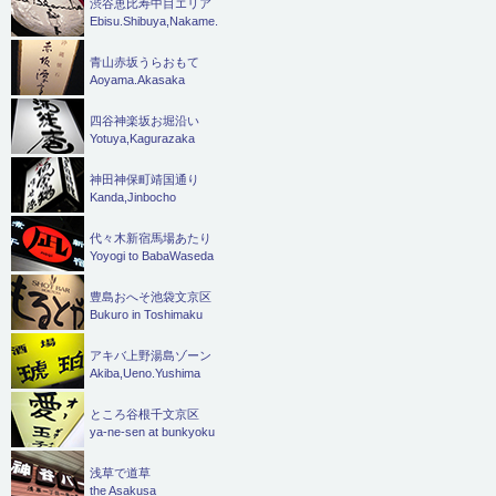
渋谷恵比寿中目エリア
Ebisu.Shibuya,Nakame.
青山赤坂うらおもて
Aoyama.Akasaka
四谷神楽坂お堀沿い
Yotuya,Kagurazaka
神田神保町靖国通り
Kanda,Jinbocho
代々木新宿馬場あたり
Yoyogi to BabaWaseda
豊島おへそ池袋文京区
Bukuro in Toshimaku
アキバ上野湯島ゾーン
Akiba,Ueno.Yushima
ところ谷根千文京区
ya-ne-sen at bunkyoku
浅草で道草
the Asakusa