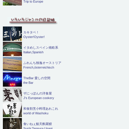
Trip to Europe
カキタベ！
Oyster!Oyster!
イタめしスペイン南欧系
Italian,Spanish
ふれんち独逸オーストリア
French,österreichisch
TheBar 愛しの空間
the Bar
ザにっぽんの洋食屋
J's European cookery
和食割烹小料理あれこれ
world of Washoku
食いねぇ鮨天麩羅鰻
Sushi,Tenpura,Unagi