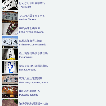
はんなり京町修学旅行
The Kyoto
なにわ大阪キタミナミ
naniwa Osaka
神戸兵庫と山陽道
kobe-hyogo,sanyodo
島根鳥取出雲山陰道
shimane-izumo,sanindo
松山高知徳島伊予四国島
the shikoku
博多よかばい九国筑紫島
hakata,kyushu
琉球八重山奄美諸島
okinawa,yaeyama,amami
南の島の楽園たち
Paradise Islands
独墺伊仏欧州諸国への旅