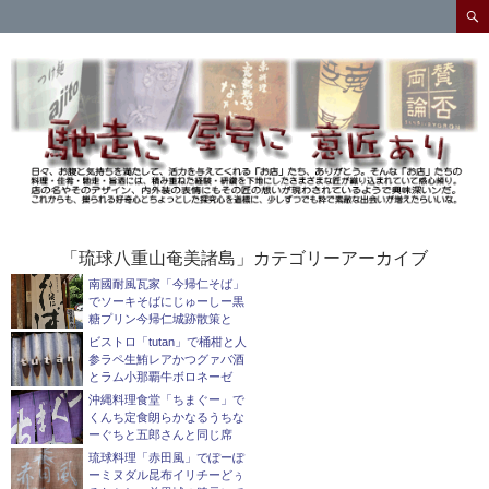
検
索
コ
ン
テ
ン
ツ
へ
ス
キ
ッ
プ
「琉球八重山奄美諸島」カテゴリーアーカイブ
南國耐風瓦家「今帰仁そば」
でソーキそばにじゅーしー黒
糖プリン今帰仁城跡散策と
ビストロ「tutan」で桶柑と人
参ラペ生鮪レアかつグァバ酒
とラム小那覇牛ボロネーゼ
沖縄料理食堂「ちまぐー」で
くんち定食朗らかなるうちな
ーぐちと五郎さんと同じ席
琉球料理「赤田風」でぽーぽ
ーミヌダル昆布イリチーどぅ