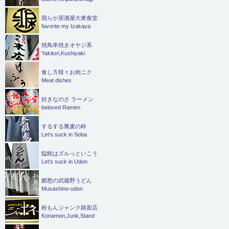
我らが居酒屋大衆食堂
favorite my Izakaya
焼鳥串焼きオヤジ系
Yakitori,Kushiyaki
食し方様々お肉ニク
Meat dishes
好きなのさ ラーメン
beloved Ramen
するする蕎麦の粋
Let's suck in Soba
饂飩はズルっといこう
Let's suck in Udon
郷愁の武蔵野うどん
Musashino-udon
粉もんジャンク路面店
Konamon,Junk,Stand