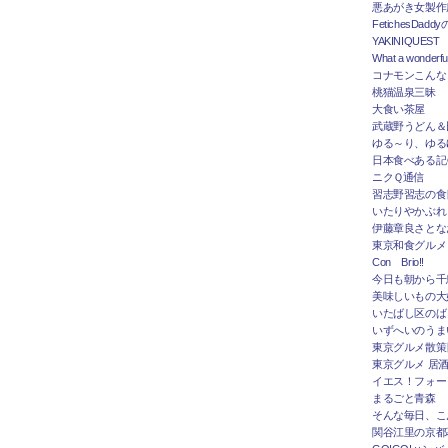
悪あがき女製作
FetichesDad
YAKINIQUEST
What a wonderfu
コナモンこんな
桃猫温泉三昧
大食い茶屋
武蔵野うどん＆
ゆる～り、ゆる
日本食べある記＠
ニクＱ通信
習志野習志の食
いたりやかぶれ
伊藤章良さとな
東京和食グルメ
Con Brio!!
今日も朝から千
美味しいもの大
いたばし区のば
いずへいのうま
東京グルメ散策
東京グルメ 居
イエス！フォー
まるごと青森
そんな毎日、こ
関谷江里の京都