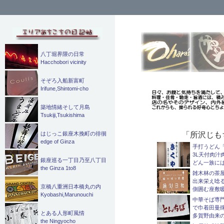
検
索
八丁堀界隈の日常
Hacchobori vicinity
そぞろ入船新富町
Irifune,Shintomi-cho
築地情緒そして月島
Tsukiji,Tsukishima
「所沢じも
はじっこ銀座木挽町の徘徊
edge of Ginza
手打うどん
3L天付肉汁
銀座巡る一丁目乃至八丁目
どん一族に
the Ginza 1to8
雑木林の茶
出来栄え唸
京橋八重洲日本橋丸の内
側囲む座敷
Kyobashi,Marunouchi
中華そば専
で巾着田曼
とある人形町風情
多賀野由来
the Ningyocho