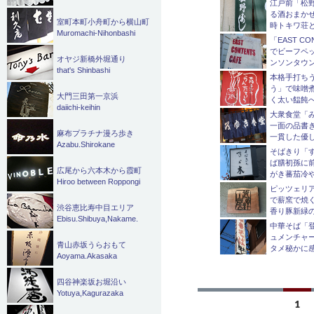
江戸前「松
る酒おまか
室町本町小舟町から横山町
時トキワ荘
Muromachi-Nihonbashi
「EAST CO
でビーフペ
オヤジ新橋外堀通り
ンソンタウ
that's Shinbashi
本格手打ち
う」で味噌
大門三田第一京浜
く太い饂飩
daiichi-keihin
大衆食堂「
一面の品書
麻布プラチナ漫ろ歩き
一貫した優
Azabu.Shirokane
そばきり「
ば膳初孫に
広尾から六本木から霞町
がき蕃茄冷
Hiroo between Roppongi
ピッツェリ
で薪窯で焼
渋谷恵比寿中目エリア
香り豚新緑
Ebisu.Shibuya,Nakame.
中華そば「
ュメンチャ
青山赤坂うらおもて
タメ秘かに
Aoyama.Akasaka
四谷神楽坂お堀沿い
Yotuya,Kagurazaka
投
1