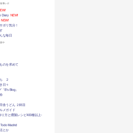
お食事レポ
EW!
Diary
NEW!
NEW!
サボリ気分！
す
んな毎日
休業中
ものを求めて
ら ２
き日々
B's Blog」
粋
田舎うどん ２杯目
ルメガイド
作り方と燻製レシピ400種以上-
do Madrid
活とか