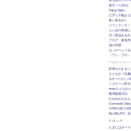
GO!GO!ハン
東京 バー紀行
Tokyo Diary
江戸っ子風おと
食い道をゆく
パフェラッチ！
らいぽの徘徊に
日々是油まみれ
ブログ 築地市
佃の旦那
はっぴーふーみ
『ワシ・ブロ』
どちらかというとノ
好奇心のままに
さとなお（佐藤
おかべたかしの
イヌゲージ鉄犬
www.さとなお
猪突猛進日記
なおねおなおん
Gymnastic Diary
T-PROJECT ATE
南の島LIFE－
音を楽しむ系
たまにはオース