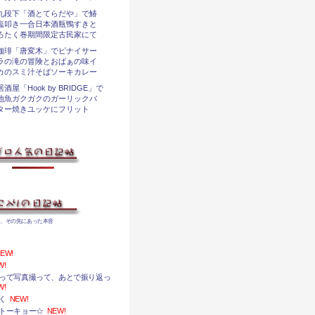
九段下「酒とてらだや」で鰆
塩叩き一合日本酒瓶鴨すきと
ろたく巻期間限定古民家にて
珈琲「唐変木」でピナイサー
ラの滝の冒険とおばぁの味イ
カのスミ汁そばソーキカレー
居酒屋「Hook by BRIDGE」で
地魚ガクガクのガーリックバ
ター焼きユッケにフリット
、その先にあった本音
EW!
W!
って写真撮って、あとで振り返っ
W!
く
NEW!
トーキョー☆
NEW!