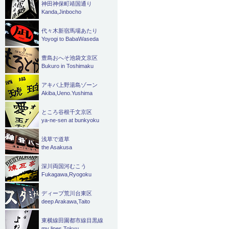
神田神保町靖国通り
稿
Kanda,Jinbocho
ナ
代々木新宿馬場あたり
Yoyogi to BabaWaseda
ビ
豊島おへそ池袋文京区
ゲ
Bukuro in Toshimaku
ー
アキバ上野湯島ゾーン
Akiba,Ueno.Yushima
シ
ところ谷根千文京区
ョ
ya-ne-sen at bunkyoku
ン
浅草で道草
the Asakusa
深川両国河むこう
Fukagawa,Ryogoku
ディープ荒川台東区
deep Arakawa,Taito
東横線田園都市線目黒線
my lines Tokyu