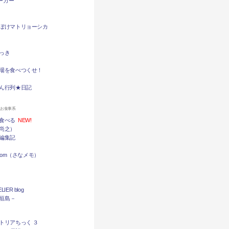
バーガー
ぼけマトリョーシカ
っき
場を食べつくせ！
ん行列★日記
ンお食事系
食べる
NEW!
尚之）
編集記
.com（さなメモ）
LIER blog
石垣島－
トリアちっく ３