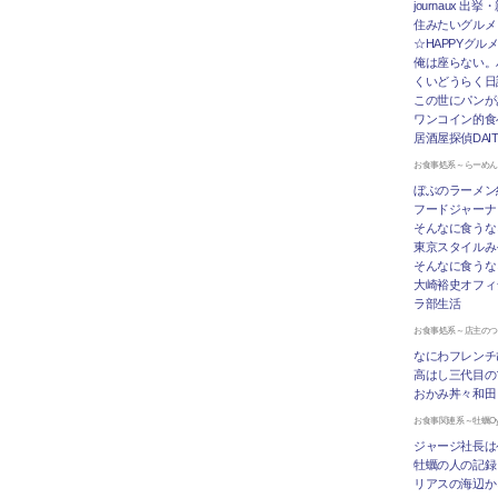
journaux 出
住みたいグルメ
☆HAPPYグル
俺は座らない。
くいどうらく日記 
この世にパンが
ワンコイン的食
居酒屋探偵DAI
お食事処系～らーめ
ぼぶのラーメン
フードジャーナ
そんなに食うな
東京スタイルみ
そんなに食うな
大崎裕史オフィ
ラ部生活
お食事処系～店主の
なにわフレンチ
高はし三代目の
おかみ丼々和田
お食事関連系～牡蠣Oys
ジャージ社長は
牡蠣の人の記録
リアスの海辺か