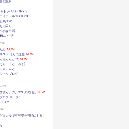
挙・親力親為
！
メ＆トラベルDIARY☆
ハイボールGOGOGO!
by Bob
ある限り。
べ歩き生活。
TENの生活
ん一派
紀行
NEW!
リスト はんつ遠藤
NEW!
ら走らんと 弐
NEW!
そらー【ど・みそ】
ら走らんと
シャルブログ
つぶやき
びぎん、の、マスタの日記
NEW!
ブログ マーク2
 ブログ
ter
ゲミカルで不可能を可能にする！
ら