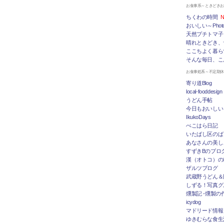
お食事系～ときどき
ちくわの時間
N
おいしい～Photo 
天然プチトマ子
晴れときどき、
ここちよく暮ら
そんな毎日、こ
お食事処系～不定期
寄り道Blog
local-fooddesign
うどん手帖
今日もおいしい
IkukoDays
ぺこはら日記
いたばし区のば
あなさんの美し
すずきBのブログ「
漢（オトコ）の
ザルツブログ
武蔵野うどん＆
しずる！写真グ
燻製記 -燻製の
icydog
マドリード情報 To
ゆきむらな食生