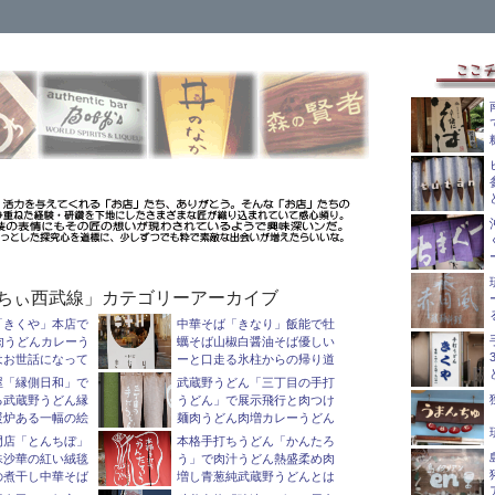
ちぃ西武線」カテゴリーアーカイブ
「きくや」本店で
中華そば「きなり」飯能で牡
肉うどんカレーう
蠣そば山椒白醤油そば優しい
はお世話になって
ーと口走る氷柱からの帰り道
屋「縁側日和」で
武蔵野うどん「三丁目の手打
る武蔵野うどん縁
うどん」で展示飛行と肉つけ
暖炉ある一幅の絵
麺肉うどん肉増カレーうどん
門店「とんちぼ」
本格手打ちうどん「かんたろ
殊沙華の紅い絨毯
う」で肉汁うどん熱盛柔め肉
の煮干し中華そば
増し青葱純武蔵野うどんとは