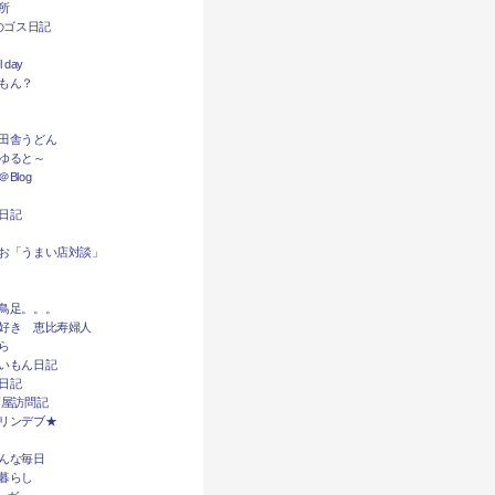
所
dyのゴス日記
l day
もん？
田舎うどん
ゆると～
Blog
日記
お「うまい店対談」
鳥足。。。
好き 恵比寿婦人
ら
いもん日記
日記
酒屋訪問記
リンデブ★
んな毎日
暮らし