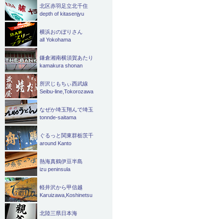
北区赤羽足立北千住
depth of kitasenjyu
横浜おのぼりさん
all Yokohama
鎌倉湘南横須賀あたり
kamakura shonan
所沢じもちぃ西武線
Seibu-line,Tokorozawa
なぜか埼玉翔んで埼玉
tonnde-saitama
ぐるっと関東群栃茨千
around Kanto
熱海真鶴伊豆半島
izu peninsula
軽井沢から甲信越
Karuizawa,Koshinetsu
北陸三県日本海