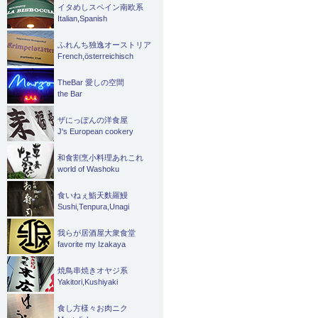
イタめしスペイン南欧系
Italian,Spanish
ふれんち独逸オーストリア
French,österreichisch
TheBar 愛しの空間
the Bar
ザにっぽんの洋食屋
J's European cookery
和食割烹小料理あれこれ
world of Washoku
食いねぇ鮨天麩羅鰻
Sushi,Tenpura,Unagi
我らが居酒屋大衆食堂
favorite my Izakaya
焼鳥串焼きオヤジ系
Yakitori,Kushiyaki
食し方様々お肉ニク