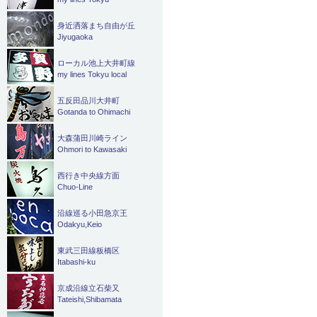
身近洒落まち自由が丘
Jiyugaoka
ローカル池上大井町線
my lines Tokyu local
五反田品川大井町
Gotanda to Ohimachi
大森蒲田川崎ライン
Ohmori to Kawasaki
西行き中央線方面
Chuo-Line
沿線巡る小田急京王
Odakyu,Keio
東武三田線板橋区
Itabashi-ku
京成沿線立石柴又
Tateishi,Shibamata