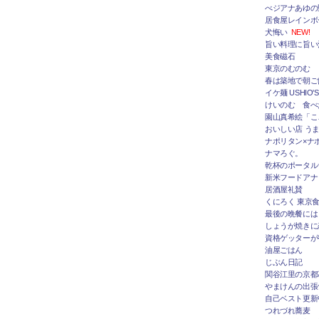
べジアナあゆの
居食屋レインボ
犬悔い
NEW!
旨い料理に旨い
美食磁石
東京のむのむ
春は築地で朝ご
イケ麺 USHIO'S
けいのむ 食べ
園山真希絵「こ
おいしい店 うま
ナポリタン×ナ
ナマろぐ。
乾杯のポータルサ
新米フードアナ
居酒屋礼賛
くにろく 東京
最後の晩餐には
しょうが焼きに
資格ゲッターが
油屋ごはん
じぶん日記
関谷江里の京都
やまけんの出張
自己ベスト更新
つれづれ蕎麦