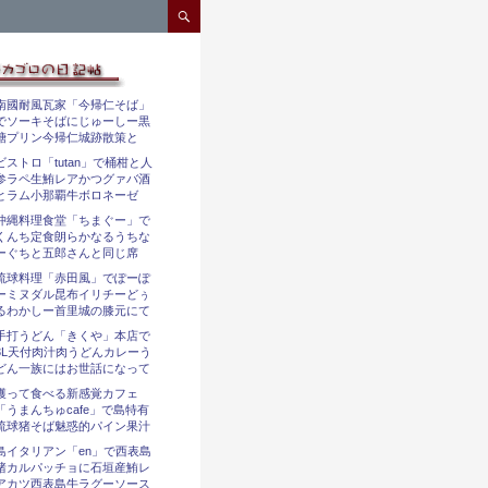
コンテンツへスキップ
南國耐風瓦家「今帰仁そば」
でソーキそばにじゅーしー黒
糖プリン今帰仁城跡散策と
ビストロ「tutan」で桶柑と人
参ラペ生鮪レアかつグァバ酒
とラム小那覇牛ボロネーゼ
沖縄料理食堂「ちまぐー」で
くんち定食朗らかなるうちな
ーぐちと五郎さんと同じ席
琉球料理「赤田風」でぽーぽ
ーミヌダル昆布イリチーどぅ
るわかしー首里城の膝元にて
手打うどん「きくや」本店で
3L天付肉汁肉うどんカレーう
どん一族にはお世話になって
獲って食べる新感覚カフェ
「うまんちゅcafe」で島特有
琉球猪そば魅惑的パイン果汁
島イタリアン「en」で西表島
猪カルパッチョに石垣産鮪レ
アカツ西表島牛ラグーソース