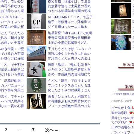
野寿司」で伝心ひ
秩父名物「珍達そば」で屋台
せ寿司小粋なひと
的煮豚珍達そば土男葱の香気
とお祖母ちゃん家
つるつる細麺羊山公園の芝桜
NTENTS CAFE」
RESTAURANT「ＣＰ」で玉子
ッパーライスジョ
鱣子に芳醇茸スープ薄葉剥マ
ン稲荷山公園の桜
ゾイ甘鯛ロッシーニに唸る
うどん「かんたろ
納屋茶寮「MEGURU」で真薯
煮込みに鍋焼き硬
東寺豆腐鹿尾菜煮朱果絹田巻
への想いと中毒性
土地の小麦の武蔵野うどん
みゆき食堂」で壁
手打ちうどんそば「ふみ」で
きでひる呑み万歳
涼呼ぶ冷やしたぬきに甘めの
しい味付けに好感
甘汁肉うどん女将さんの名は
すゞ木」で十割そ
焼鳥「鳥長」で鳥のお刺身た
前菜史上最高そば
たき生つくね焼鳥串鮮度と旨
やかけせいろ蕎麦
さの一体感練馬の住宅地にて
ア「武蔵野山居」
うどん「龍巳」で肉汁３Ｌダ
くカンパニョーラ
ブルにミックスあつもりも進
の雑木林を背景に
化したきくやの武蔵野うどん
三十路女子の仕事と恋
登喜和」でチャシ
酒肴「ひょうたん」別館で百
ーハン肉入野菜イ
味再開喜ぶも束の間竹林のア
お食事処系～活躍中
感じる一貫の心得
プローチと飴色の風格の行方
ビールが主食
N
楽食備忘録
NE
美味しいもの食
てのブログ
NE
日本の酒場をゆ
2
…
7
次へ →
バンド・オブ・