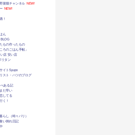
野菜畑チャンネル
NEW!
ー
NEW!
酒！
はん
 BLOG
たもの作ったもの
ころのごはん手帖」
い店 安い店
ポリタン
イトSyupo
リスト・ハツのブログ
食べある記
まだ早い
恋してる
行く！
暮らし（時々パリ）
食い倒れ日記
中