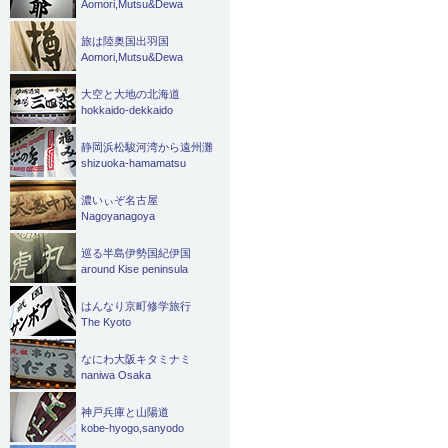
Aomori,Mutsu&Dewa
旅は陸奥国出羽国
Aomori,Mutsu&Dewa
大空と大地の北海道
hokkaido-dekkaido
静岡浜松駿河湾から遠州灘
shizuoka-hamamatsu
濃いぃぞ名古屋
Nagoyanagoya
巡る半島伊勢国紀伊国
around Kise peninsula
はんなり京町修学旅行
The Kyoto
なにわ大阪キタミナミ
naniwa Osaka
神戸兵庫と山陽道
kobe-hyogo,sanyodo