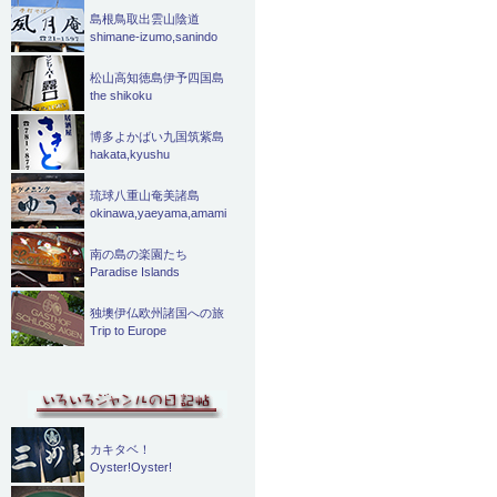
島根鳥取出雲山陰道
shimane-izumo,sanindo
松山高知徳島伊予四国島
the shikoku
博多よかばい九国筑紫島
hakata,kyushu
琉球八重山奄美諸島
okinawa,yaeyama,amami
南の島の楽園たち
Paradise Islands
独墺伊仏欧州諸国への旅
Trip to Europe
カキタベ！
Oyster!Oyster!