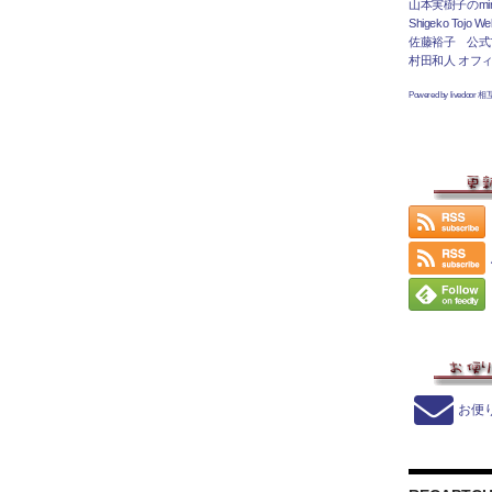
山本実樹子のmir
Shigeko Tojo Web
佐藤裕子 公式
村田和人 オフ
Powered by livedoor 
お便