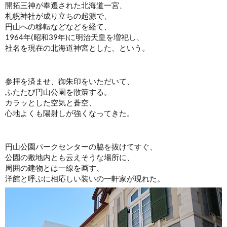
開拓三神が奉遷された北海道一宮、
札幌神社が成り立ちの起源で、
円山への移転などなどを経て、
1964年(昭和39年)に明治天皇を増祀し、
社名を現在の北海道神宮とした、という。
参拝を済ませ、御朱印をいただいて、
ふたたび円山公園を散策する。
カラッとした空気と蒼空、
心地よくも陽射しが強くなってきた。
円山公園パークセンターの脇を抜けてすぐ、
公園の敷地内とも云えそうな場所に、
周囲の建物とは一線を画す、
洋館と呼ぶに相応しい装いの一軒家が現れた。