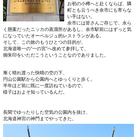
お初の小樽へと赴くならば、隣
町とも云うべき余市にも寄らな
い手はない。
余市には皆さんご存じで、永ら
く懸案だったニッカの蒸溜所があるし、余市駅前にはずっと気
になっていたオーベルジュ的レストランがある。
そして、この旅のもうひとつの目的が、
北海道唯一の”一の宮”へ改めて参拝して、
御朱印をいただこうということなのでありました。
漸く晴れ渡った快晴の空の下、
円山公園駅から公園内へとゆっくりと歩く。
半年ほど前に既に一度訪ねているので、
様子はおよそ知っているんだ。
長閑でゆったりした空気の公園内を抜け、
北海道神宮の神門までやってきた。