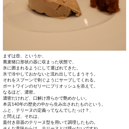
まずは壺、というか、
蕎麦猪口形状の器に収まった状態で、
氷に囲まれるようにして運ばれてきた。
氷で冷やしておかないと流れ出してしまうそう。
それをスプーンで剥ぐようにサーブしてくれる。
ポートワインのゼリーにブリオッシュを添えて。
なるほど、濃密。
濃密だけれど、口解け滑らかで艶めかしい。
本店140年の歴史の中から生み出されたものという。
ふと、テリーヌの定義ってなんでしたっけ？、
と問えば、それは、
蓋付き容器のテリーヌ型を用いて調理したもの。
そんな意味からは、テリーヌとは呼べないですね、