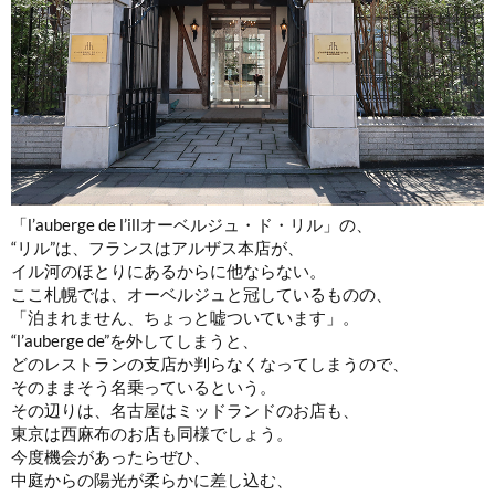
「l’auberge de l’illオーベルジュ・ド・リル」の、
“リル”は、フランスはアルザス本店が、
イル河のほとりにあるからに他ならない。
ここ札幌では、オーベルジュと冠しているものの、
「泊まれません、ちょっと嘘ついています」。
“l’auberge de”を外してしまうと、
どのレストランの支店か判らなくなってしまうので、
そのままそう名乗っているという。
その辺りは、名古屋はミッドランドのお店も、
東京は西麻布のお店も同様でしょう。
今度機会があったらぜひ、
中庭からの陽光が柔らかに差し込む、