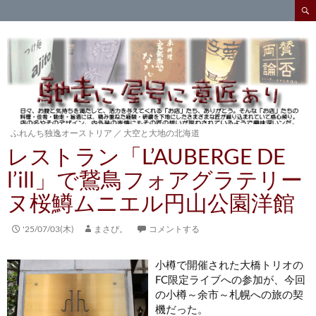
検
索
コ
ン
テ
ン
ツ
へ
ス
キ
ふれんち独逸オーストリア
／
大空と大地の北海道
ッ
レストラン「L’AUBERGE DE
プ
l’ill」で鵞鳥フォアグラテリー
ヌ桜鱒ムニエル円山公園洋館
'25/07/03(木)
まさぴ。
コメントする
小樽で開催された大橋トリオの
FC限定ライブへの参加が、今回
の小樽～余市～札幌への旅の契
機だった。