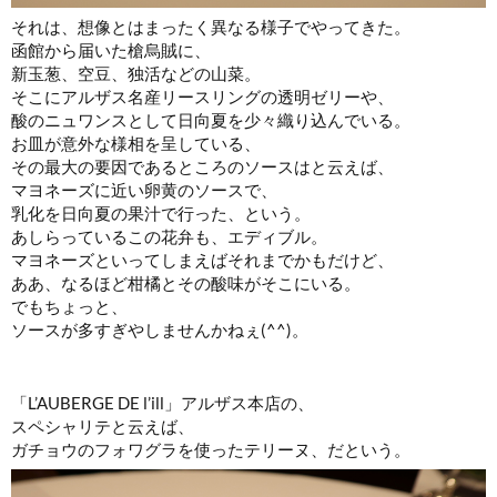
それは、想像とはまったく異なる様子でやってきた。
函館から届いた槍烏賊に、
新玉葱、空豆、独活などの山菜。
そこにアルザス名産リースリングの透明ゼリーや、
酸のニュワンスとして日向夏を少々織り込んでいる。
お皿が意外な様相を呈している、
その最大の要因であるところのソースはと云えば、
マヨネーズに近い卵黄のソースで、
乳化を日向夏の果汁で行った、という。
あしらっているこの花弁も、エディブル。
マヨネーズといってしまえばそれまでかもだけど、
ああ、なるほど柑橘とその酸味がそこにいる。
でもちょっと、
ソースが多すぎやしませんかねぇ(^^)。
「L’AUBERGE DE l’ill」アルザス本店の、
スペシャリテと云えば、
ガチョウのフォワグラを使ったテリーヌ、だという。