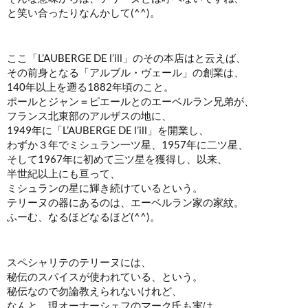
と笑い合ったりなんかして(^^)。
ここ「L’AUBERGE DE l’ill」のその本店はと云えば、
その前身となる「アルブル・ヴェール」の創業は、
140年以上を遡る1882年頃のこと。
ポールとジャン＝ピエールとのエーベルラン兄弟が、
フランス北東部のアルザスの地に、
1949年に「L’AUBERGE DE l’ill」を開業し、
わずか３年でミシュラン一ツ星、1957年に二ツ星、
そして1967年に初めて三ツ星を獲得し、以来、
半世紀以上にも亘って、
ミシュランの星に輝き続けているという。
テリーヌの器にあるのは、エーベルラン家の家紋。
ふーむ、なるほどなるほど(^^)。
スペシャリテのテリーヌには、
秘伝のスパイスが使われている、という。
秘伝なので勿論教えられないけれど、
なんと、現オーナーシェフのマーク氏も実は、