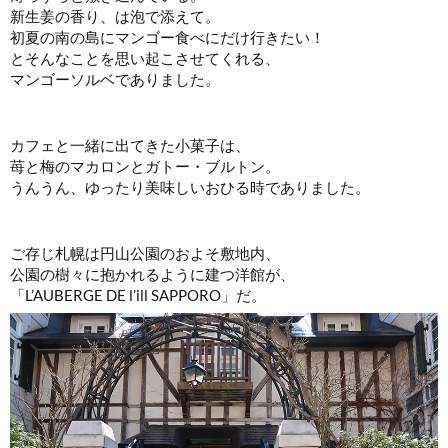
新生姜の香り、は泡で添えて。
初夏の南の島にマンゴー食べにだけ行きたい！
とそんなことを思い起こさせてくれる、
マンゴーソルベでありました。
カフェと一緒に出てきた小菓子は、
苺と梅のマカロンとガトー・ブルトン。
うんうん、ゆったり美味しいおひる時でありました。
ご存じ札幌は円山公園のおよそ敷地内、
公園の樹々に抱かれるように建つ洋館が、
「L’AUBERGE DE l’ill SAPPORO」だ。