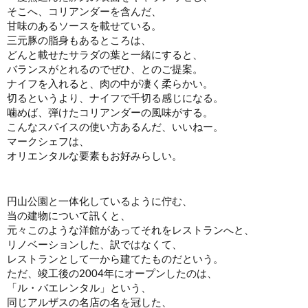
そこへ、コリアンダーを含んだ、
甘味のあるソースを載せている。
三元豚の脂身もあるところは、
どんと載せたサラダの葉と一緒にすると、
バランスがとれるのでぜひ、とのご提案。
ナイフを入れると、肉の中が凄く柔らかい。
切るというより、ナイフで千切る感じになる。
噛めば、弾けたコリアンダーの風味がする。
こんなスパイスの使い方あるんだ、いいねー。
マークシェフは、
オリエンタルな要素もお好みらしい。
円山公園と一体化しているように佇む、
当の建物について訊くと、
元々このような洋館があってそれをレストランへと、
リノベーションした、訳ではなくて、
レストランとして一から建てたものだという。
ただ、竣工後の2004年にオープンしたのは、
「ル・バエレンタル」という、
同じアルザスの名店の名を冠した、