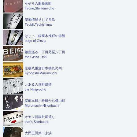
そぞろ入船新富町
Irifune,Shintomi-cho
築地情緒そして月島
Tsukiji,Tsukishima
はじっこ銀座木挽町の徘徊
edge of Ginza
銀座巡る一丁目乃至八丁目
the Ginza 1to8
京橋八重洲日本橋丸の内
Kyobashi,Marunouchi
とある人形町風情
the Ningyocho
室町本町小舟町から横山町
Muromachi-Nihonbashi
オヤジ新橋外堀通り
that's Shinbashi
大門三田第一京浜