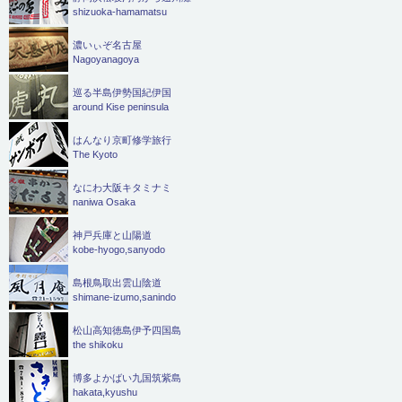
shizuoka-hamamatsu
濃いぃぞ名古屋
Nagoyanagoya
巡る半島伊勢国紀伊国
around Kise peninsula
はんなり京町修学旅行
The Kyoto
なにわ大阪キタミナミ
naniwa Osaka
神戸兵庫と山陽道
kobe-hyogo,sanyodo
島根鳥取出雲山陰道
shimane-izumo,sanindo
松山高知徳島伊予四国島
the shikoku
博多よかばい九国筑紫島
hakata,kyushu