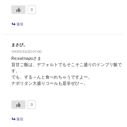
0
返信
まさぴ。
'09/05/31(日) 07:00
Re;eatnapoさま
旨甘ご飯は、デフォルトでもそこそこ盛りのドンブリ飯で
す。
でも、する～んと食べれちゃうですよー。
ナポリタン大盛りコールも是非ぜひ～。
0
返信