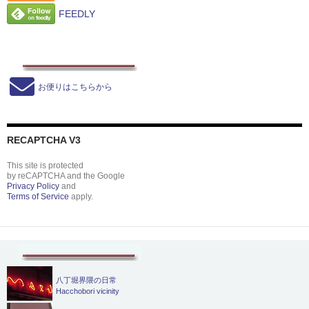
FEEDLY
お便りはこちらから
RECAPTCHA V3
This site is protected
by reCAPTCHA and the Google
Privacy Policy
and
Terms of Service
apply.
八丁堀界隈の日常
Hacchobori vicinity