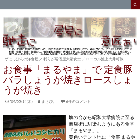
検
索
コ
ン
テ
ン
ツ
へ
ス
キ
ザにっぽんの洋食屋
／
我らが居酒屋大衆食堂
／
ローカル池上大井町線
ッ
お食事「まるやま」で 定食豚
プ
バラしょうが焼きロースしょ
うが焼き
'09/05/14(木)
まさぴ。
6件のコメント
旗の台から昭和大学病院に至る
商店街に馴染むようにある食堂
「まるやま」。
黄色いテント地に「食事 まるや