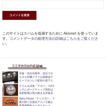
このサイトはスパムを低減するために Akismet を使っていま
す。
コメントデータの処理方法の詳細はこちらをご覧くださ
い
。
洋食「目白旬香亭」目白でタ
ルタル牡蠣フライ山葵醤油で
ビーフカツレツ駅前の昼下り
グリル＆洋食「アガペ」でAラ
ンチにポークチャップ高松は
瓦町駅東口蔦の絡まる洋食店
Spicy House「クックダン」で
夜の部ご立派白アスパラ極上
葱栗男爵鯨さえずりカレー