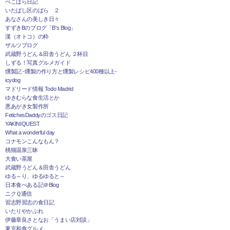
ぺこはら日記
いたばし区のばら ２
あなさんの美しき日々
すずきBのブログ「B's Blog」
漢（オトコ）の粋
ザルツブログ
武蔵野うどん＆田舎うどん ２杯目
しずる！写真グルメガイド
燻製記 -燻製の作り方と燻製レシピ400種以上-
icydog
マドリード情報 Todo Madrid
ゆきむらな食生活とか
悪あがき女製作所
FetichesDaddyのゴス日記
YAKINIQUEST
What a wonderful day
コナモンこんなもん？
桃猫温泉三昧
大食い茶屋
武蔵野うどん＆田舎うどん
ゆる～り、ゆるゆると～
日本食べある記＠Blog
ニクＱ通信
習志野習志の食日記
いたりやかぶれ
伊藤章良さとなお「うまい店対談」
東京和食グルメ