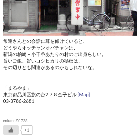
常連さんとの会話に耳を傾けていると、
どうやらオッチャンオバチャンは、
新潟の柏崎－小千谷あたりの村のご出身らしい。
旨いご飯、旨いコシヒカリの秘密は、
その辺りとも関連があるのかもしれないな。
「まるやま」
東京都品川区旗の台2-7-8 金子ビル
[Map]
03-3786-2681
column/01728
+1