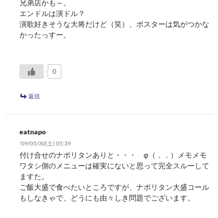
兄弟店かも～。
エンドルは演ドル？
演歌好きそうな大将だけど（笑）、ポスターは気がつかな
かったっすー。
0
返信
eatnapo
'09/05/30(土) 05:39
付け合せのナポリタンありと・・・ φ（．．）メモメモ
ワタシ側のメニューは確実にないと思って完全スルーして
ますた。
ご飯大盛で食べたいところですが、ナポリタン大盛コール
もしなきゃで、どうにも由々しき問題でございます。