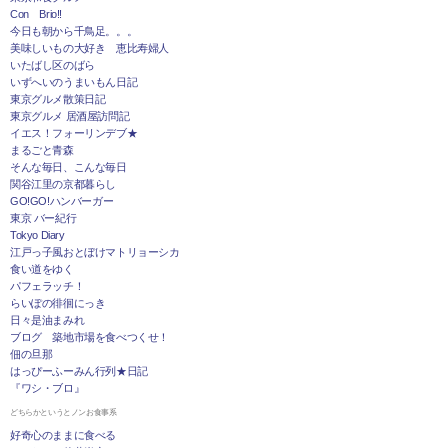
Con Brio!!
今日も朝から千鳥足。。。
美味しいもの大好き 恵比寿婦人
いたばし区のばら
いずへいのうまいもん日記
東京グルメ散策日記
東京グルメ 居酒屋訪問記
イエス！フォーリンデブ★
まるごと青森
そんな毎日、こんな毎日
関谷江里の京都暮らし
GO!GO!ハンバーガー
東京 バー紀行
Tokyo Diary
江戸っ子風おとぼけマトリョーシカ
食い道をゆく
パフェラッチ！
らいぽの徘徊にっき
日々是油まみれ
ブログ 築地市場を食べつくせ！
佃の旦那
はっぴーふーみん行列★日記
『ワシ・ブロ』
どちらかというとノンお食事系
好奇心のままに食べる