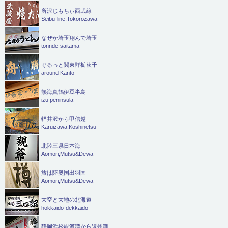
所沢じもちぃ西武線
Seibu-line,Tokorozawa
なぜか埼玉翔んで埼玉
tonnde-saitama
ぐるっと関東群栃茨千
around Kanto
熱海真鶴伊豆半島
izu peninsula
軽井沢から甲信越
Karuizawa,Koshinetsu
北陸三県日本海
Aomori,Mutsu&Dewa
旅は陸奥国出羽国
Aomori,Mutsu&Dewa
大空と大地の北海道
hokkaido-dekkaido
静岡浜松駿河湾から遠州灘