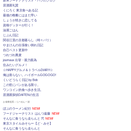
新米フードアナリスト・ハツのブログ
居酒屋礼賛
くにろく 東京食べある記
最後の晩餐にはまだ早い
しょうが焼きに恋してる
資格ゲッターが行く！
油屋ごはん
じぶん日記
関谷江里の京都暮らし（時々パリ）
やまけんの出張食い倒れ日記
自己ベスト更新中
つれづれ蕎麦
journaux 出挙・親力親為
住みたいグルメ！
☆HAPPYグルメ＆トラベルDIARY☆
俺は座らない。ハイボールGOGOGO!
くいどうらく日記 by Bob
この世にパンがある限り。
ワンコイン的食べ歩き生活。
居酒屋探偵DAITENの生活
お食事処系～らーめん一派
ぼぶのラーメン紀行
NEW!
フードジャーナリスト はんつ遠藤
NEW!
そんなに食うなら走らんと 弐
NEW!
東京スタイルみそらー【ど・みそ】
そんなに食うなら走らんと