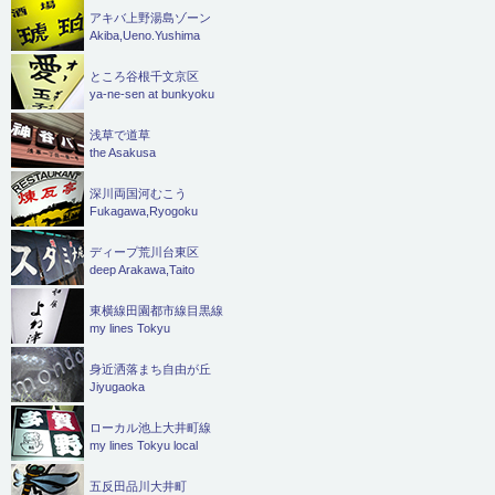
アキバ上野湯島ゾーン
Akiba,Ueno.Yushima
ところ谷根千文京区
ya-ne-sen at bunkyoku
浅草で道草
the Asakusa
深川両国河むこう
Fukagawa,Ryogoku
ディープ荒川台東区
deep Arakawa,Taito
東横線田園都市線目黒線
my lines Tokyu
身近洒落まち自由が丘
Jiyugaoka
ローカル池上大井町線
my lines Tokyu local
五反田品川大井町