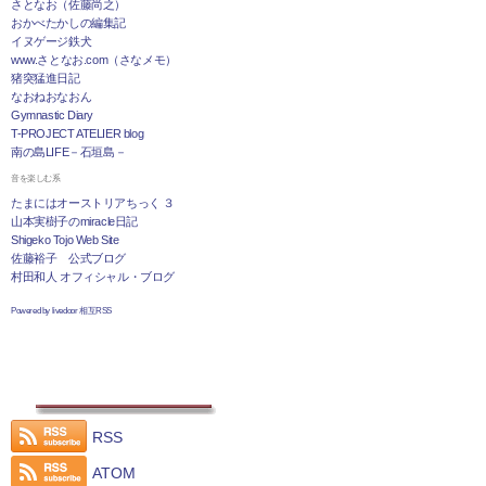
さとなお（佐藤尚之）
おかべたかしの編集記
イヌゲージ鉄犬
www.さとなお.com（さなメモ）
猪突猛進日記
なおねおなおん
Gymnastic Diary
T-PROJECT ATELIER blog
南の島LIFE－石垣島－
音を楽しむ系
たまにはオーストリアちっく ３
山本実樹子のmiracle日記
Shigeko Tojo Web Site
佐藤裕子 公式ブログ
村田和人 オフィシャル・ブログ
Powered by livedoor 相互RSS
RSS
ATOM