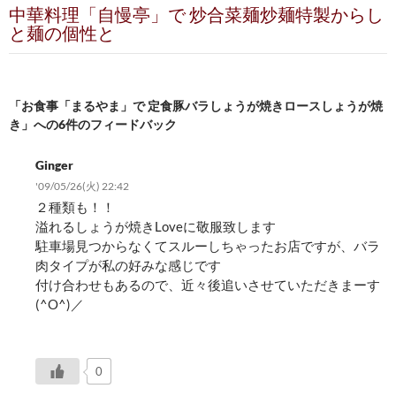
中華料理「自慢亭」で 炒合菜麺炒麺特製からし
ゲ
と麺の個性と
ー
シ
「お食事「まるやま」で 定食豚バラしょうが焼きロースしょうが焼
ョ
き」への6件のフィードバック
ン
Ginger
'09/05/26(火) 22:42
２種類も！！
溢れるしょうが焼きLoveに敬服致します
駐車場見つからなくてスルーしちゃったお店ですが、バラ
肉タイプが私の好みな感じです
付け合わせもあるので、近々後追いさせていただきまーす
(^O^)／
0