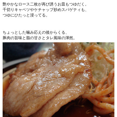
艶やかなロース二枚が再び誘うお皿もつゆだく。
千切りキャベツやケチャップ炒めスパゲティも、
つゆにひたっと浸ってる。
ちょっとした噛み応えの後からくる、
豚肉の旨味と脂の甘さとタレ風味の渾然。