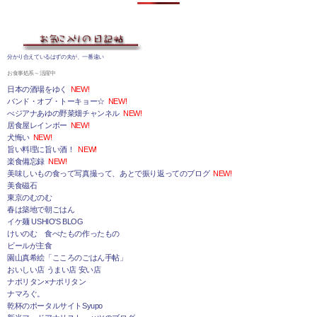
分かり合えているはずの夫が、一番遠い
お食事処系～活躍中
日本の酒場をゆく
NEW!
バンド・オブ・トーキョー☆
NEW!
べジアナあゆの野菜畑チャンネル
NEW!
居食屋レインボー
NEW!
犬悔い
NEW!
旨い料理に旨い酒！
NEW!
楽食備忘録
NEW!
美味しいもの食って写真撮って、あとで振り返ってのブログ
NEW!
美食磁石
東京のむのむ
春は築地で朝ごはん
イケ麺 USHIO'S BLOG
けいのむ 食べたもの作ったもの
ビールが主食
園山真希絵「こころのごはん手帖」
おいしい店 うまい店 安い店
ナポリタン×ナポリタン
ナマろぐ。
乾杯のポータルサイトSyupo