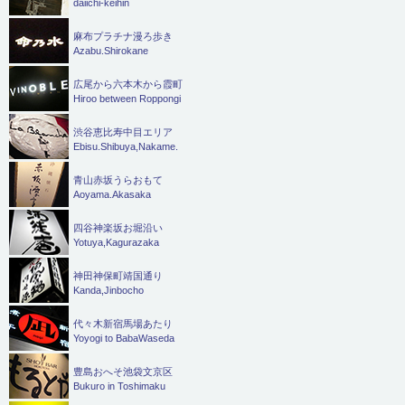
daiichi-keihin
麻布プラチナ漫ろ歩き
Azabu.Shirokane
広尾から六本木から霞町
Hiroo between Roppongi
渋谷恵比寿中目エリア
Ebisu.Shibuya,Nakame.
青山赤坂うらおもて
Aoyama.Akasaka
四谷神楽坂お堀沿い
Yotuya,Kagurazaka
神田神保町靖国通り
Kanda,Jinbocho
代々木新宿馬場あたり
Yoyogi to BabaWaseda
豊島おへそ池袋文京区
Bukuro in Toshimaku