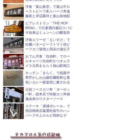
洋食「葉山食堂」で葉山牛ロ
ーストビーフ炙りハーフ丼遠
藤新と岸辺露伴と葉山加地邸
ビアレストラン「THE HOF
BRAU」で白麦酒白腸詰スパピ
ザ由来はミュンヘンの醸造所
洋食エリーゼ「えいすけ」で
牡蠣バタービーフトマト焼ビ
ーフカツ築地と四谷の遺伝子
おでん洋食「自由軒」でロー
ルキャベツ自由軒かつオムラ
イス元気をもらう福山駅南口
キッチン「きらく」で稲庭中
華芹かしわ山椒牡蠣昭和な黄
色いカレー嬉楽焼に癒される
元祖ソースカツ丼「ヨーロッ
パ軒」総本店で特製カツ丼独
逸由来のウスターソース
ステーキ「成城ポレール」で
併設精肉店厳選松坂牛のハン
バーグや上カルビ焼肉なぞ