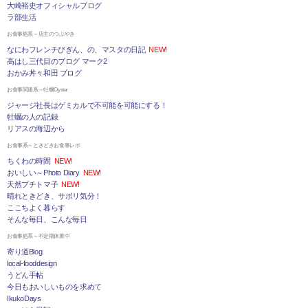
大崎裕史オフィシャルブログ
ラ部生活
お食事処系～店主のつぶやき
なにわフレンチびぎん、の、マスタの日記
NEW!
高はし三代目のブログ マーク2
おかみ丼々和田 ブログ
お食事関連系～牡蠣Oyster
ジャージ社長はゲミカルで不可能を可能にする！
牡蠣の人の記録
リアスの海辺から
お食事系～ときどきお食事レポ
ちくわの時間
NEW!
おいしい～Photo Diary
NEW!
天然プチトマ子
NEW!
晴れときどき、サボリ気分！
ここちよく暮らす
そんな毎日、こんな毎日
お食事処系～不定期休業中
寄り道Blog
local-fooddesign
うどん手帖
今日もおいしいものを求めて
IkukoDays