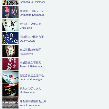
Gotanda to Ohimachi
大森蒲田川崎ライン
Ohmori to Kawasaki
西行き中央線方面
Chuo-Line
沿線巡る小田急京王
Odakyu,Keio
東武三田線板橋区
Itabashi-ku
京成沿線立石柴又
Tateishi,Shibamata
北区赤羽足立北千住
depth of kitasenjyu
横浜おのぼりさん
all Yokohama
鎌倉湘南横須賀あたり
kamakura shonan