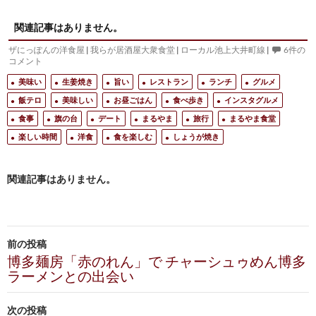
関連記事はありません。
ザにっぽんの洋食屋
|
我らが居酒屋大衆食堂
|
ローカル池上大井町線
|
6件の
コメント
美味い
生姜焼き
旨い
レストラン
ランチ
グルメ
飯テロ
美味しい
お昼ごはん
食べ歩き
インスタグルメ
食事
旗の台
デート
まるやま
旅行
まるやま食堂
楽しい時間
洋食
食を楽しむ
しょうが焼き
関連記事はありません。
投
前の投稿
稿
博多麺房「赤のれん」で チャーシュゥめん博多
ラーメンとの出会い
ナ
ビ
次の投稿