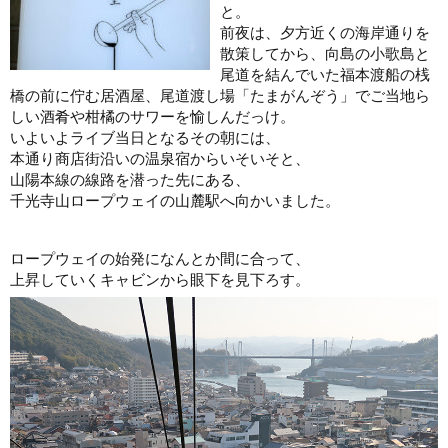
と。
前夜は、夕方近くの海岸通りを
散策してから、向島の小歌島と
尾道を結んでいた福本渡船の桟
橋の前に佇む居酒屋、尾道渡し場「たまがんぞう」でご当地ら
しい酒肴や柑橘のサワーを愉しんだっけ。
いよいよライブ当日となるその朝には、
本通り商店街沿いの温泉宿からいそいそと、
山陽本線の線路を潜った先にある、
千光寺山ロープウェイの山麓駅へ向かいました。
ロープウェイの始発になんとか間に合って、
上昇していくキャビンから眼下を見下ろす。