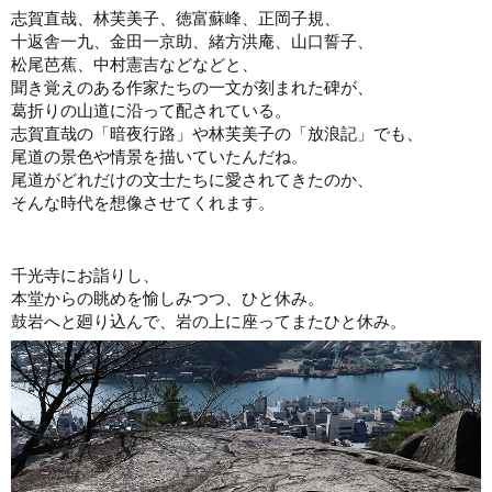
志賀直哉、林芙美子、徳富蘇峰、正岡子規、
十返舎一九、金田一京助、緒方洪庵、山口誓子、
松尾芭蕉、中村憲吉などなどと、
聞き覚えのある作家たちの一文が刻まれた碑が、
葛折りの山道に沿って配されている。
志賀直哉の「暗夜行路」や林芙美子の「放浪記」でも、
尾道の景色や情景を描いていたんだね。
尾道がどれだけの文士たちに愛されてきたのか、
そんな時代を想像させてくれます。
千光寺にお詣りし、
本堂からの眺めを愉しみつつ、ひと休み。
鼓岩へと廻り込んで、岩の上に座ってまたひと休み。