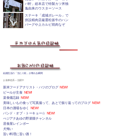
パ軒」総本店で特製カツ丼独
逸由来のウスターソース
ステーキ「成城ポレール」で
併設精肉店厳選松坂牛のハン
バーグや上カルビ焼肉なぞ
結婚生活の「当たり前」が壊れる瞬間
お食事処系～活躍中
新米フードアナリスト・ハツのブログ
NEW!
ビールが主食
NEW!
楽食備忘録
NEW!
美味しいもの食って写真撮って、あとで振り返ってのブログ
NEW!
日本の酒場をゆく
NEW!
バンド・オブ・トーキョー☆
NEW!
べジアナあゆの野菜畑チャンネル
居食屋レインボー
犬悔い
旨い料理に旨い酒！