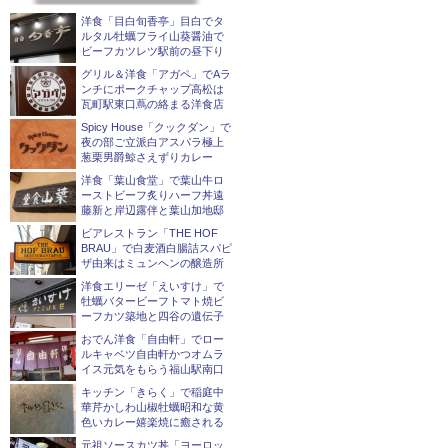
洋食「目白旬香亭」目白でタ
ルタル牡蠣フライ山葵醤油で
ビーフカツレツ駅前の昼下り
グリル＆洋食「アガペ」でAラ
ンチにポークチャップ高松は
瓦町駅東口蔦の絡まる洋食店
Spicy House「クックダン」で
夜の部ご立派白アスパラ極上
葱栗男爵鯨さえずりカレー
洋食「葉山食堂」で葉山牛ロ
ーストビーフ炙りハーフ丼遠
藤新と岸辺露伴と葉山加地邸
ビアレストラン「THE HOF
BRAU」で白麦酒白腸詰スパピ
ザ由来はミュンヘンの醸造所
洋食エリーゼ「えいすけ」で
牡蠣バタービーフトマト焼ビ
ーフカツ築地と四谷の遺伝子
おでん洋食「自由軒」でロー
ルキャベツ自由軒かつオムラ
イス元気をもらう福山駅南口
キッチン「きらく」で稲庭中
華芹かしわ山椒牡蠣昭和な黄
色いカレー嬉楽焼に癒される
元祖ソースカツ丼「ヨーロッ