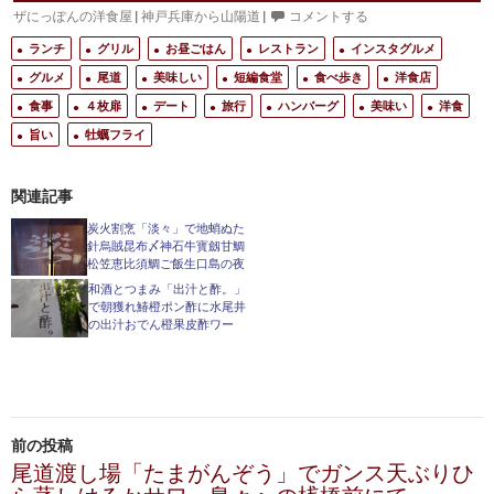
ザにっぽんの洋食屋
|
神戸兵庫から山陽道
|
コメントする
ランチ
グリル
お昼ごはん
レストラン
インスタグルメ
グルメ
尾道
美味しい
短編食堂
食べ歩き
洋食店
食事
４枚扉
デート
旅行
ハンバーグ
美味い
洋食
旨い
牡蠣フライ
関連記事
炭火割烹「淡々」で地蛸ぬた
針烏賊昆布〆神石牛寳劔甘鯛
松笠恵比須鯛ご飯生口島の夜
和酒とつまみ「出汁と酢。」
で朝獲れ鰆橙ポン酢に水尾井
の出汁おでん橙果皮酢ワー
投
前の投稿
稿
尾道渡し場「たまがんぞう」でガンス天ぶりひ