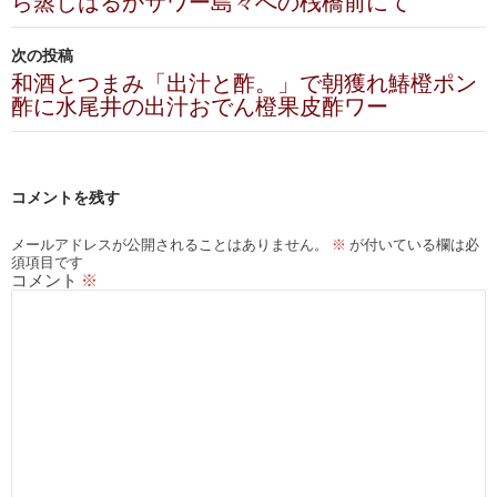
ら蒸しはるかサワー島々への桟橋前にて
ナ
ビ
次の投稿
和酒とつまみ「出汁と酢。」で朝獲れ鰆橙ポン
ゲ
酢に水尾井の出汁おでん橙果皮酢ワー
ー
シ
コメントを残す
ョ
ン
メールアドレスが公開されることはありません。
※
が付いている欄は必
須項目です
コメント
※