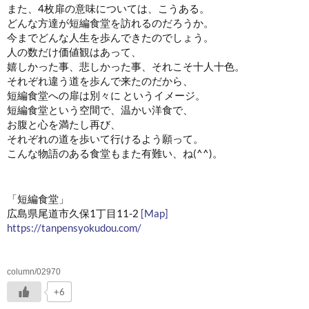
また、4枚扉の意味については、こうある。
どんな方達が短編食堂を訪れるのだろうか。
今までどんな人生を歩んできたのでしょう。
人の数だけ価値観はあって、
嬉しかった事、悲しかった事、それこそ十人十色。
それぞれ違う道を歩んで来たのだから、
短編食堂への扉は別々に というイメージ。
短編食堂という空間で、温かい洋食で、
お腹と心を満たし再び、
それぞれの道を歩いて行けるよう願って。
こんな物語のある食堂もまた有難い、ね(^^)。
「短編食堂」
広島県尾道市久保1丁目11-2
[Map]
https://tanpensyokudou.com/
column/02970
+6