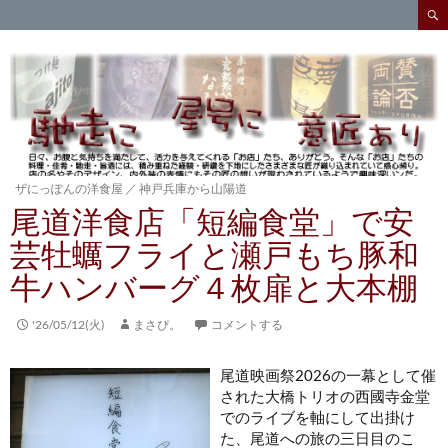
検
索
コ
ン
テ
ン
ツ
へ
ス
キ
ザにっぽんの洋食屋
／
神戸兵庫から山陽道
ッ
尾道洋食店「短編食堂」で安
プ
芸牡蠣フライと瀬戸もち豚和
牛ハンバーグ４枚扉と大本棚
'26/05/12(火)
まさぴ。
コメントする
尾道映画祭2026の一幕として催
された大橋トリオの西國寺金堂
でのライブを軸にして出掛け
た、尾道への旅の三日目のこ