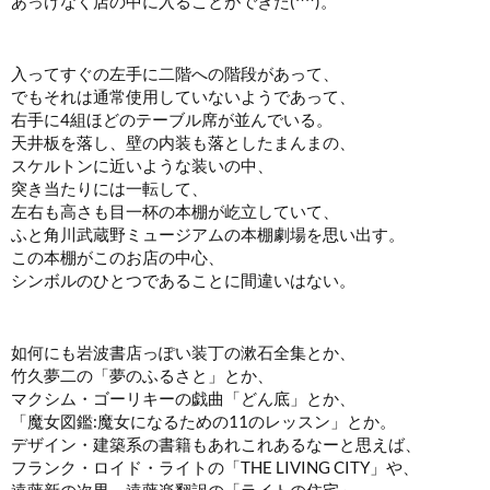
あっけなく店の中に入ることができた(^^)。
入ってすぐの左手に二階への階段があって、
でもそれは通常使用していないようであって、
右手に4組ほどのテーブル席が並んでいる。
天井板を落し、壁の内装も落としたまんまの、
スケルトンに近いような装いの中、
突き当たりには一転して、
左右も高さも目一杯の本棚が屹立していて、
ふと角川武蔵野ミュージアムの本棚劇場を思い出す。
この本棚がこのお店の中心、
シンボルのひとつであることに間違いはない。
如何にも岩波書店っぽい装丁の漱石全集とか、
竹久夢二の「夢のふるさと」とか、
マクシム・ゴーリキーの戯曲「どん底」とか、
「魔女図鑑:魔女になるための11のレッスン」とか。
デザイン・建築系の書籍もあれこれあるなーと思えば、
フランク・ロイド・ライトの「THE LIVING CITY」や、