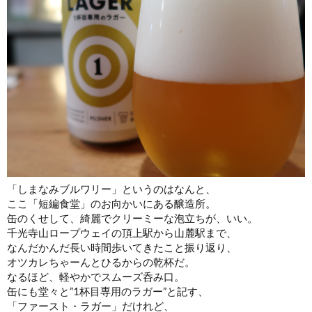
「しまなみブルワリー」というのはなんと、
ここ「短編食堂」のお向かいにある醸造所。
缶のくせして、綺麗でクリーミーな泡立ちが、いい。
千光寺山ロープウェイの頂上駅から山麓駅まで、
なんだかんだ長い時間歩いてきたこと振り返り、
オツカレちゃーんとひるからの乾杯だ。
なるほど、軽やかでスムーズ呑み口。
缶にも堂々と”1杯目専用のラガー”と記す、
「ファースト・ラガー」だけれど、