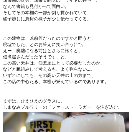
遠藤新の次男、遠藤楽翻訳の「ライトの住宅」、
なんて書籍も見付かって面白い。
そしてその本棚の一部が刳り貫かれていて、
硝子越しに厨房の様子が少し伝わってくる。
この建物は、以前何だったのですかと問うと、
廃墟でした、とのお答えに笑い合う(^^)。
えー、廃墟になる前はとさらに訊くと、
佃煮屋さんだったそうです、と。
この高い天井は、佃煮屋にとって必要だったのか、
などと腕組みして考えるも、よく判らない…。
いずれにしても、その高い天井の上の方まで、
この店の中心たる、本棚が聳えているのであります。
まずは、ひえひえのグラスに、
しまなみブルワリーの「ファースト・ラガー」を注ぎ込む。