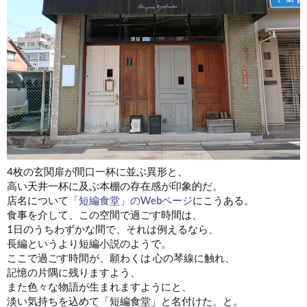
4枚の玄関扉が間口一杯に並ぶ異形と、
高い天井一杯に及ぶ本棚の存在感が印象的だ。
店名について
「短編食堂」のWebページ
にこうある。
食事を介して、この空間で過ごす時間は、
1日のうちわずかな間で、それは例えるなら、
長編というより短編小説のようで。
ここで過ごす時間が、願わくは 心の琴線に触れ、
記憶の片隅に残りますよう、
また色々な物語が生まれますようにと、
淡い気持ちを込めて「短編食堂」と名付けた、と。