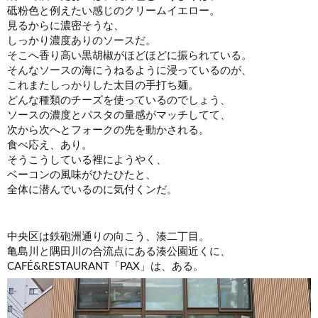
砥粉色と例えたい感じのクリームイエロー。
見るからに濃密そうな、
しっかり濃度ありのソースだ。
そこへ香り高い黒胡椒がほどほどに振られている。
そんなソースの海にうねるように浸っているのが、
これまたしっかりした太目の手打ち麺。
どんな種類のチーズを使っているのでしょう、
ソースの濃度とパスタの量感がマッチしてて、
次から次へとフォークの先を動かされる。
食べ応え、あり。
そうこうしている裡にようやく、
ベーコンの風味がひたひたと、
全体に潜んでいるのに気付くンだ。
中央区は鉄砲洲通りの向こう、湊二丁目。
亀島川と隅田川の合流点にある湊公園近くに、
CAFÉ&RESTAURANT「PAX」は、ある。