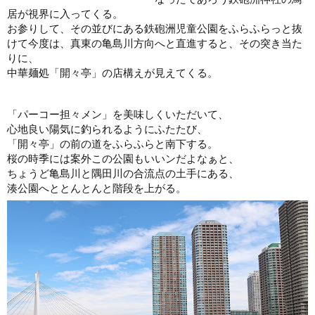
居が視界に入ってくる。
お参りして、その並びにある鉄砲洲児童公園をふらふらっと抜
けて今度は、真東の亀島川方向へと直進すると、その突き当た
りに、
中華麺処「開々亭」の店構えが見えてくる。
「パーコー担々メン」を美味しくいただいて、
心地良い陽気に釣られるようにふたたび、
「開々亭」の前の道をふらふらと南下する。
桜の時季には案外この公園もいいンだよなぁと、
ちょうど亀島川と隅田川の合流点の土手にある、
湊公園へととんとんと階段を上がる。