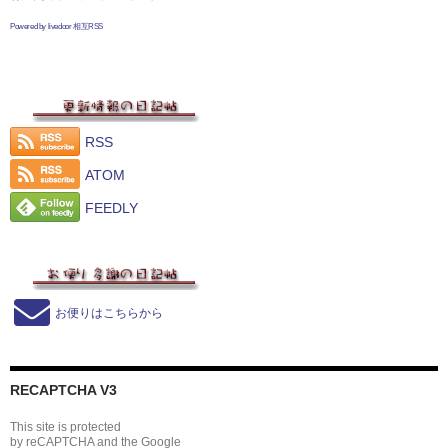
Powered by livedoor 相互RSS
RSS
ATOM
FEEDLY
お便りはこちらから
RECAPTCHA V3
This site is protected
by reCAPTCHA and the Google