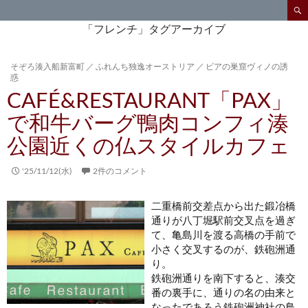
検
索
コ
「フレンチ」タグアーカイブ
ン
テ
そぞろ湊入船新富町
／
ふれんち独逸オーストリア
／
ビアの巣窟ヴィノの誘
ン
惑
ツ
CAFÉ&RESTAURANT「PAX」
へ
ス
で和牛バーグ鴨肉コンフィ湊
キ
公園近くの仏スタイルカフェ
ッ
プ
'25/11/12(水)
2件のコメント
二重橋前交差点から出た鍛冶橋
通りが八丁堀駅前交叉点を過ぎ
て、亀島川を渡る高橋の手前で
小さく交叉するのが、鉄砲洲通
り。
鉄砲洲通りを南下すると、湊交
番の裏手に、通りの名の由来と
なったであろう鉄砲洲神社の鳥