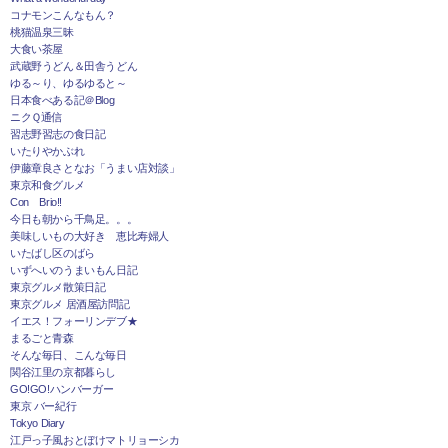
コナモンこんなもん？
桃猫温泉三昧
大食い茶屋
武蔵野うどん＆田舎うどん
ゆる～り、ゆるゆると～
日本食べある記＠Blog
ニクＱ通信
習志野習志の食日記
いたりやかぶれ
伊藤章良さとなお「うまい店対談」
東京和食グルメ
Con Brio!!
今日も朝から千鳥足。。。
美味しいもの大好き 恵比寿婦人
いたばし区のばら
いずへいのうまいもん日記
東京グルメ散策日記
東京グルメ 居酒屋訪問記
イエス！フォーリンデブ★
まるごと青森
そんな毎日、こんな毎日
関谷江里の京都暮らし
GO!GO!ハンバーガー
東京 バー紀行
Tokyo Diary
江戸っ子風おとぼけマトリョーシカ