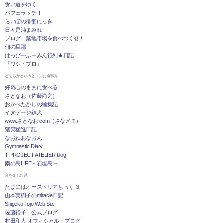
食い道をゆく
パフェラッチ！
らいぽの徘徊にっき
日々是油まみれ
ブログ 築地市場を食べつくせ！
佃の旦那
はっぴーふーみん行列★日記
『ワシ・ブロ』
どちらかというとノンお食事系
好奇心のままに食べる
さとなお（佐藤尚之）
おかべたかしの編集記
イヌゲージ鉄犬
www.さとなお.com（さなメモ）
猪突猛進日記
なおねおなおん
Gymnastic Diary
T-PROJECT ATELIER blog
南の島LIFE－石垣島－
音を楽しむ系
たまにはオーストリアちっく ３
山本実樹子のmiracle日記
Shigeko Tojo Web Site
佐藤裕子 公式ブログ
村田和人 オフィシャル・ブログ