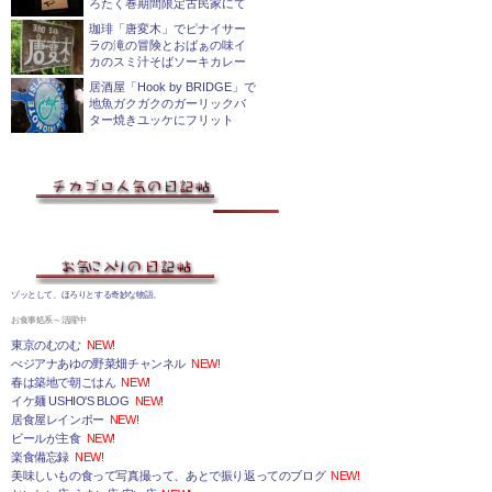
ろたく巻期間限定古民家にて
珈琲「唐変木」でピナイサー
ラの滝の冒険とおばぁの味イ
カのスミ汁そばソーキカレー
居酒屋「Hook by BRIDGE」で
地魚ガクガクのガーリックバ
ター焼きユッケにフリット
ゾッとして、ほろりとする奇妙な物語。
お食事処系～活躍中
東京のむのむ
NEW!
べジアナあゆの野菜畑チャンネル
NEW!
春は築地で朝ごはん
NEW!
イケ麺 USHIO'S BLOG
NEW!
居食屋レインボー
NEW!
ビールが主食
NEW!
楽食備忘録
NEW!
美味しいもの食って写真撮って、あとで振り返ってのブログ
NEW!