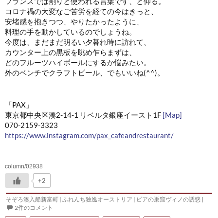
フランスでは割りと使われる言葉です、と仰る。
コロナ禍の大変なご苦労を経ての今はきっと、
安堵感を抱きつつ、やりたかったように、
料理の手を動かしているのでしょうね。
今度は、まだまだ明るい夕暮れ時に訪れて、
カウンター上の黒板を眺め乍らまずは、
どのフルーツハイボールにするか悩みたい。
外のベンチでクラフトビール、でもいいね(^^)。
「PAX」
東京都中央区湊2-14-1 リベルタ銀座イースト1F
[Map]
070-2159-3323
https://www.instagram.com/pax_cafeandrestaurant/
column/02938
+2
そぞろ湊入船新富町
|
ふれんち独逸オーストリア
|
ビアの巣窟ヴィノの誘惑
|
2件のコメント