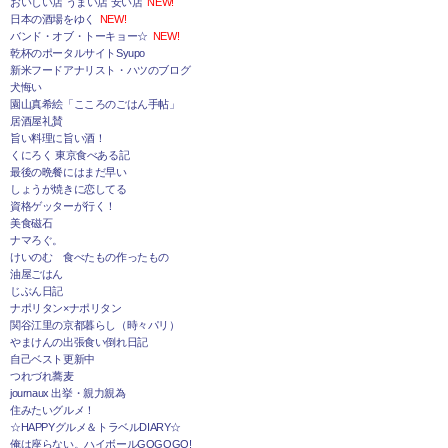
おいしい店 うまい店 安い店
NEW!
日本の酒場をゆく
NEW!
バンド・オブ・トーキョー☆
NEW!
乾杯のポータルサイトSyupo
新米フードアナリスト・ハツのブログ
犬悔い
園山真希絵「こころのごはん手帖」
居酒屋礼賛
旨い料理に旨い酒！
くにろく 東京食べある記
最後の晩餐にはまだ早い
しょうが焼きに恋してる
資格ゲッターが行く！
美食磁石
ナマろぐ。
けいのむ 食べたもの作ったもの
油屋ごはん
じぶん日記
ナポリタン×ナポリタン
関谷江里の京都暮らし（時々パリ）
やまけんの出張食い倒れ日記
自己ベスト更新中
つれづれ蕎麦
journaux 出挙・親力親為
住みたいグルメ！
☆HAPPYグルメ＆トラベルDIARY☆
俺は座らない。ハイボールGOGOGO!