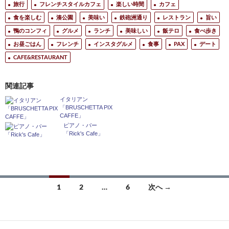
旅行
フレンチスタイルカフェ
楽しい時間
カフェ
食を楽しむ
湊公園
美味い
鉄砲洲通り
レストラン
旨い
鴨のコンフィ
グルメ
ランチ
美味しい
飯テロ
食べ歩き
お昼ごはん
フレンチ
インスタグルメ
食事
PAX
デート
CAFE&RESTAURANT
関連記事
イタリアン
「BRUSCHETTA PIX
CAFFE」
ピアノ・バー
「Rick's Cafe」
投
1
2
…
6
次へ →
稿
ナ