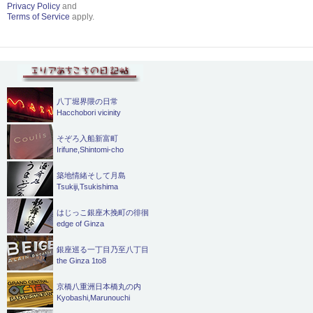
Privacy Policy
and
Terms of Service
apply.
八丁堀界隈の日常
Hacchobori vicinity
そぞろ入船新富町
Irifune,Shintomi-cho
築地情緒そして月島
Tsukiji,Tsukishima
はじっこ銀座木挽町の徘徊
edge of Ginza
銀座巡る一丁目乃至八丁目
the Ginza 1to8
京橋八重洲日本橋丸の内
Kyobashi,Marunouchi