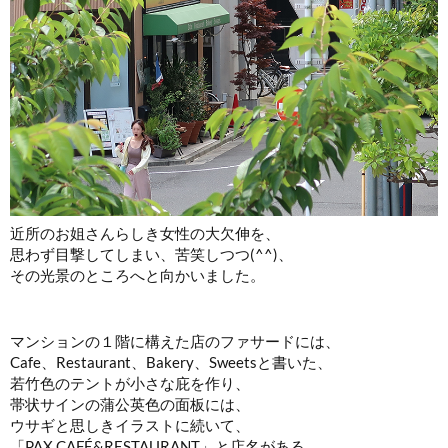
近所のお姐さんらしき女性の大欠伸を、
思わず目撃してしまい、苦笑しつつ(^^)、
その光景のところへと向かいました。
マンションの１階に構えた店のファサードには、
Cafe、Restaurant、Bakery、Sweetsと書いた、
若竹色のテントが小さな庇を作り、
帯状サインの蒲公英色の面板には、
ウサギと思しきイラストに続いて、
「PAX CAFÉ&RESTAURANT」と店名がある。