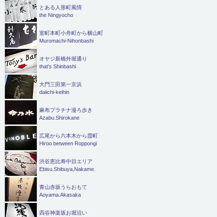
とある人形町風情
the Ningyocho
室町本町小舟町から横山町
Muromachi-Nihonbashi
オヤジ新橋外堀通り
that's Shinbashi
大門三田第一京浜
daiichi-keihin
麻布プラチナ漫ろ歩き
Azabu.Shirokane
広尾から六本木から霞町
Hiroo between Roppongi
渋谷恵比寿中目エリア
Ebisu.Shibuya,Nakame.
青山赤坂うらおもて
Aoyama.Akasaka
四谷神楽坂お堀沿い