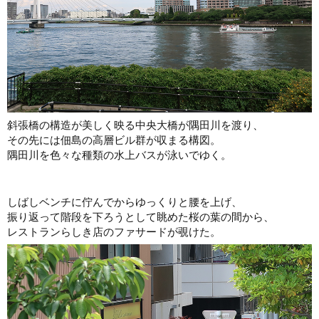
斜張橋の構造が美しく映る中央大橋が隅田川を渡り、
その先には佃島の高層ビル群が収まる構図。
隅田川を色々な種類の水上バスが泳いでゆく。
しばしベンチに佇んでからゆっくりと腰を上げ、
振り返って階段を下ろうとして眺めた桜の葉の間から、
レストランらしき店のファサードが覗けた。