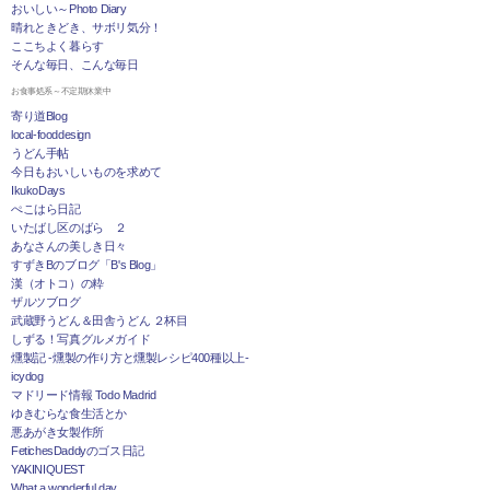
おいしい～Photo Diary
晴れときどき、サボリ気分！
ここちよく暮らす
そんな毎日、こんな毎日
お食事処系～不定期休業中
寄り道Blog
local-fooddesign
うどん手帖
今日もおいしいものを求めて
IkukoDays
ぺこはら日記
いたばし区のばら ２
あなさんの美しき日々
すずきBのブログ「B's Blog」
漢（オトコ）の粋
ザルツブログ
武蔵野うどん＆田舎うどん ２杯目
しずる！写真グルメガイド
燻製記 -燻製の作り方と燻製レシピ400種以上-
icydog
マドリード情報 Todo Madrid
ゆきむらな食生活とか
悪あがき女製作所
FetichesDaddyのゴス日記
YAKINIQUEST
What a wonderful day