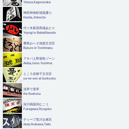
Yotuya,Kagurazaka
神田神保町靖国通り
Kanda,Jinbocho
代々木新宿馬場あたり
Yoyogi to BabaWaseda
豊島おへそ池袋文京区
Bukuro in Toshimaku
アキバ上野湯島ゾーン
Akiba,Ueno.Yushima
ところ谷根千文京区
ya-ne-sen at bunkyoku
浅草で道草
the Asakusa
深川両国河むこう
Fukagawa,Ryogoku
ディープ荒川台東区
deep Arakawa,Taito