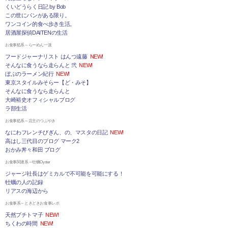
くいどうらく日記 by Bob
この世にパンがある限り。
ワンコイン的食べ歩き生活。
居酒屋探偵DAITENの生活
お食事処系～らーめん一派
フードジャーナリスト はんつ遠藤
NEW!
そんなに食うなら走らんと 弐
NEW!
ぼぶのラーメン紀行
NEW!
東京スタイルみそらー【ど・みそ】
そんなに食うなら走らんと
大崎裕史オフィシャルブログ
ラ部生活
お食事処系～店主のつぶやき
なにわフレンチびぎん、の、マスタの日記
NEW!
高はし三代目のブログ マーク2
おかみ丼々和田 ブログ
お食事関連系～牡蠣Oyster
ジャージ社長はゲミカルで不可能を可能にする！
牡蠣の人の記録
リアスの海辺から
お食事系～ときどきお食事レポ
天然プチトマ子
NEW!
ちくわの時間
NEW!