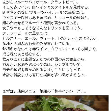
左からフルーツハイボール、クラフトビール、
そして赤ワイン、白ワインとのタイトルが見付かる。
聞き覚えのない”フルーツハイボール”の黒板には、
ウイスキー以外もある蒸留酒、リキュールの種類と、
組み合わせるフルーツの種類が書かれてある。
女子ウケもしそうなそんなドリンクも面白そう。
クラフトビールの黒板では、
ピルスナー、エール、ウィート、IPAといったスタイルと、
産地との組み合わせのみが書かれている。
銘柄名がないのは赤ワイン、白ワインについても同じで、
成る程なぁと感心する。
飲み物ごとに主要なふたつの側面のみの観点から、
呑みたいお酒を選ぶってのは、シンプルでいて、
自分の嗜好を確かめ辿るようなことにもなって、
余計な解説よりも有用な場面が多い気がするもの。
まずは、店内メニュー筆頭の「和牛ハンバーグ」。