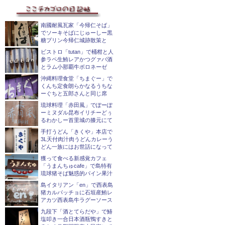
ビ
ゲ
南國耐風瓦家「今帰仁そば」
でソーキそばにじゅーしー黒
糖プリン今帰仁城跡散策と
ー
ビストロ「tutan」で桶柑と人
シ
参ラペ生鮪レアかつグァバ酒
とラム小那覇牛ボロネーゼ
ョ
沖縄料理食堂「ちまぐー」で
くんち定食朗らかなるうちな
ン
ーぐちと五郎さんと同じ席
琉球料理「赤田風」でぽーぽ
ーミヌダル昆布イリチーどぅ
るわかしー首里城の膝元にて
手打うどん「きくや」本店で
3L天付肉汁肉うどんカレーう
どん一族にはお世話になって
獲って食べる新感覚カフェ
「うまんちゅcafe」で島特有
琉球猪そば魅惑的パイン果汁
島イタリアン「en」で西表島
猪カルパッチョに石垣産鮪レ
アカツ西表島牛ラグーソース
九段下「酒とてらだや」で鰆
塩叩き一合日本酒瓶鴨すきと