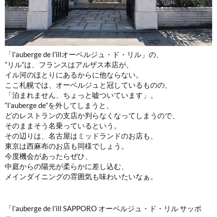
「l’auberge de l’illオーベルジュ・ド・リル」の、
“リル”は、フランスはアルザス本店が、
イル河のほとりにあるからに他ならない。
ここ札幌では、オーベルジュと冠しているものの、
「泊まれません、ちょっと嘘ついています」。
“l’auberge de”を外してしまうと、
どのレストランの支店か判らなくなってしまうので、
そのままそう名乗っているという。
その辺りは、名古屋はミッドランドのお店も、
東京は西麻布のお店も同様でしょう。
今度機会があったらぜひ、
中庭からの陽光が柔らかに差し込む、
メインダイニングの雰囲気も味わいたいなぁ。
「l’auberge de l’ill SAPPORO オーベルジュ・ド・リル サッポ