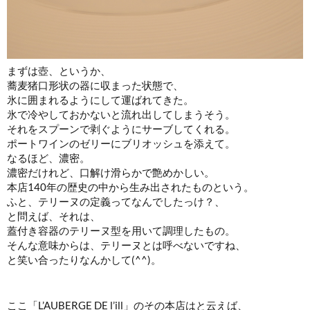
まずは壺、というか、
蕎麦猪口形状の器に収まった状態で、
氷に囲まれるようにして運ばれてきた。
氷で冷やしておかないと流れ出してしまうそう。
それをスプーンで剥ぐようにサーブしてくれる。
ポートワインのゼリーにブリオッシュを添えて。
なるほど、濃密。
濃密だけれど、口解け滑らかで艶めかしい。
本店140年の歴史の中から生み出されたものという。
ふと、テリーヌの定義ってなんでしたっけ？、
と問えば、それは、
蓋付き容器のテリーヌ型を用いて調理したもの。
そんな意味からは、テリーヌとは呼べないですね、
と笑い合ったりなんかして(^^)。
ここ「L’AUBERGE DE l’ill」のその本店はと云えば、