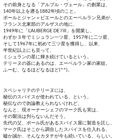
その前身となる「アルブル・ヴェール」の創業は、
140年以上を遡る1882年頃のこと。
ポールとジャン＝ピエールとのエーベルラン兄弟が、
フランス北東部のアルザスの地に、
1949年に「L’AUBERGE DE l’ill」を開業し、
わずか３年でミシュラン一ツ星、1957年に二ツ星、
そして1967年に初めて三ツ星を獲得し、以来、
半世紀以上にも亘って、
ミシュランの星に輝き続けているという。
テリーヌの器にあるのは、エーベルラン家の家紋。
ふーむ、なるほどなるほど(^^)。
スペシャリテのテリーヌには、
秘伝のスパイスが使われている、という。
秘伝なので勿論教えられないけれど、
なんと、現オーナーシェフのマーク氏も実は、
その製法は判らないんだそう。
先代の父、ポール氏があるスパイス屋に製造を託し、
マーク氏はそこから調合したスパイスを仕入れる、
嘘か誠か、そんなカタチが今も続いている、らしい。