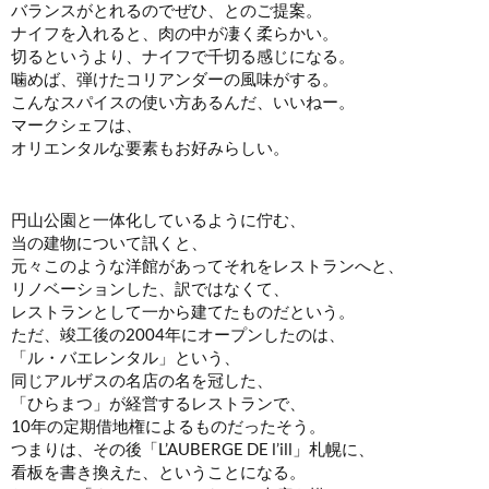
バランスがとれるのでぜひ、とのご提案。
ナイフを入れると、肉の中が凄く柔らかい。
切るというより、ナイフで千切る感じになる。
噛めば、弾けたコリアンダーの風味がする。
こんなスパイスの使い方あるんだ、いいねー。
マークシェフは、
オリエンタルな要素もお好みらしい。
円山公園と一体化しているように佇む、
当の建物について訊くと、
元々このような洋館があってそれをレストランへと、
リノベーションした、訳ではなくて、
レストランとして一から建てたものだという。
ただ、竣工後の2004年にオープンしたのは、
「ル・バエレンタル」という、
同じアルザスの名店の名を冠した、
「ひらまつ」が経営するレストランで、
10年の定期借地権によるものだったそう。
つまりは、その後「L’AUBERGE DE l’ill」札幌に、
看板を書き換えた、ということになる。