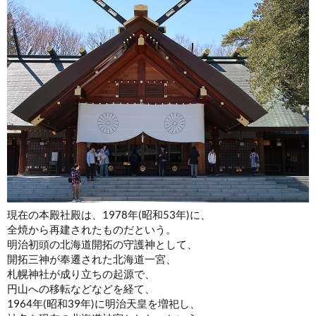
現在の本殿社殿は、1978年(昭和53年)に、
全焼から再建されたものだという。
明治初頭の北海道開拓の守護神として、
開拓三神が奉遷された北海道一宮、
札幌神社が成り立ちの起源で、
円山への移転などなどを経て、
1964年(昭和39年)に明治天皇を増祀し、