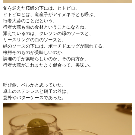
旬を迎えた桜鱒の下には、ヒトビロ。
ヒトビロとは、道産子がアイヌネギとも呼ぶ、
行者大蒜のことだという。
行者大蒜も旬の食材ということになるね。
添えているのは、クレソンの緑のソースと、
リースリングの白のソースと。
緑のソースの下には、ポーチドエッグが隠れてる。
桜鱒そのものが美味しいのか、
調理の手が素晴らしいのか、その両方か。
行者大蒜がこれまたよく似合って、美味い。
呼び鈴、ベルかと思っていた、
卓上のステンレスと硝子の器は、
意外やバターケースであった。