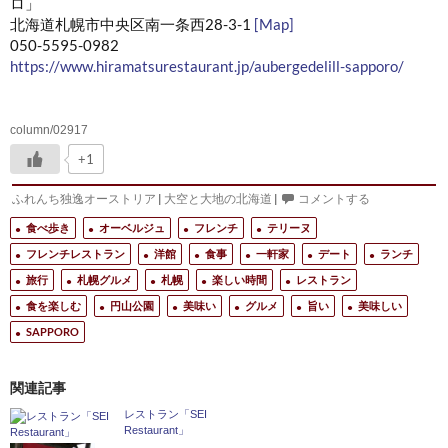
ロ」
北海道札幌市中央区南一条西28-3-1
[Map]
050-5595-0982
https://www.hiramatsurestaurant.jp/aubergedelill-sapporo/
column/02917
+1
ふれんち独逸オーストリア
|
大空と大地の北海道
|
コメントする
食べ歩き
オーベルジュ
フレンチ
テリーヌ
フレンチレストラン
洋館
食事
一軒家
デート
ランチ
旅行
札幌グルメ
札幌
楽しい時間
レストラン
食を楽しむ
円山公園
美味い
グルメ
旨い
美味しい
SAPPORO
関連記事
レストラン「SEI
Restaurant」