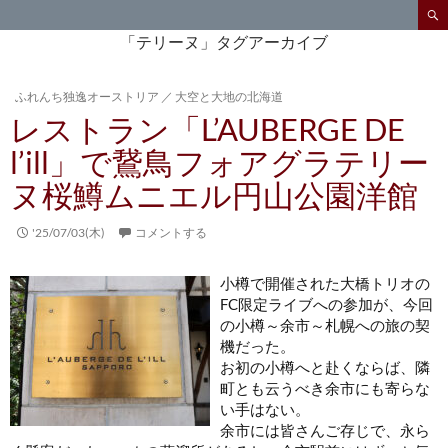
検
索
コ
「テリーヌ」タグアーカイブ
ン
テ
ふれんち独逸オーストリア
／
大空と大地の北海道
ン
レストラン「L’AUBERGE DE
ツ
へ
l’ill」で鵞鳥フォアグラテリー
ス
ヌ桜鱒ムニエル円山公園洋館
キ
ッ
プ
'25/07/03(木)
コメントする
小樽で開催された大橋トリオの
FC限定ライブへの参加が、今回
の小樽～余市～札幌への旅の契
機だった。
お初の小樽へと赴くならば、隣
町とも云うべき余市にも寄らな
い手はない。
余市には皆さんご存じで、永ら