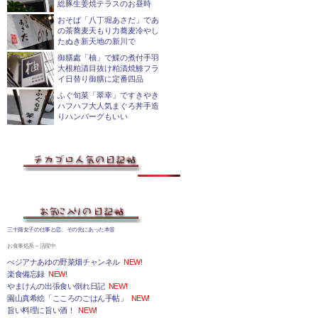
総豚生姜焼テラスのお昼時
おそば「八丁堀あさだ」であ
の茶蕎麦天もり力蕎麦冷やし
たぬき新天地の新川で
御膳處「柚」で鰈の煮付手羽
大根粕漬目抜け粕漬焼鯵フラ
イ日替り御膳に定番四品
ふぐ旬菜「翠幸」ですきやき
ハフハフ大人気まぐろ丼手造
りハンバーグもいい
三十路女子の仕事と恋、その先にあった本音
お食事処系～活躍中
べジアナあゆの野菜畑チャンネル
NEW!
楽食備忘録
NEW!
やまけんの出張食い倒れ日記
NEW!
園山真希絵「こころのごはん手帖」
NEW!
旨い料理に旨い酒！
NEW!