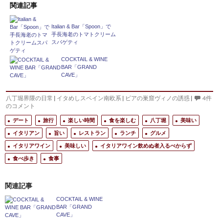
関連記事
Italian & Bar「Spoon」で
手長海老のトマトクリーム
スパゲティ
COCKTAIL & WINE
BAR「GRAND
CAVE」
八丁堀界隈の日常
|
イタめしスペイン南欧系
|
ビアの巣窟ヴィノの誘惑
|
4件
のコメント
デート
旅行
楽しい時間
食を楽しむ
八丁堀
美味い
イタリアン
旨い
レストラン
ランチ
グルメ
イタリアワイン
美味しい
イタリアワイン飲めぬ者入るべからず
食べ歩き
食事
関連記事
COCKTAIL & WINE
BAR「GRAND
CAVE」