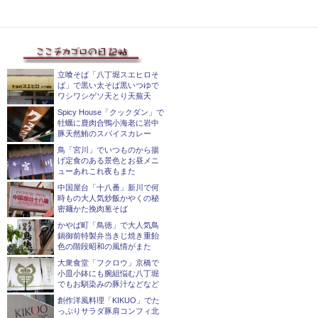
立喰そば「八丁堀スエヒロそ
ば」で黒い太そば黒いつゆで
ワシワシゲソ天とり天蕪天
Spicy House「クックダン」で
牡蠣に鹿肉合鴨小海老に岩中
豚天然鮪のスパイスカレー
鳥「宮川」でいつものから揚
げ定食のある景色とお昼メニ
ューあれこれ夜もまた
中国屋台「十八番」新川で何
時もの大人気炒飯かやくの秘
密麺かた挽肉葱そば
かやば町「鳥徳」で大人気鳥
鍋御前特製弁当きじ焼き重飴
色の階段昭和の風情がまた
大衆食堂「フクロウ」京橋で
小皿小鉢にも腕組悩む八丁堀
でもお馴染みの豚汁などなど
創作洋風料理「KIKUO」でた
っぷりサラダ豚肩コンフィ北