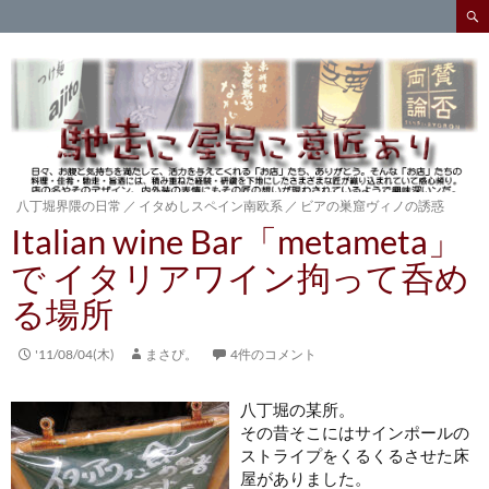
検
索
コ
ン
テ
ン
ツ
へ
ス
キ
八丁堀界隈の日常
／
イタめしスペイン南欧系
／
ビアの巣窟ヴィノの誘惑
ッ
Italian wine Bar「metameta」
プ
で イタリアワイン拘って呑め
る場所
'11/08/04(木)
まさぴ。
4件のコメント
八丁堀の某所。
その昔そこにはサインポールの
ストライプをくるくるさせた床
屋がありました。