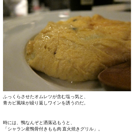
ふっくらさせたオムレツが含む塩っ気と、
青カビ風味が繰り返しワインを誘うのだ。
時には、鴨なんぞと洒落込もうと、
「シャラン産鴨骨付きもも肉 直火焼きグリル」。