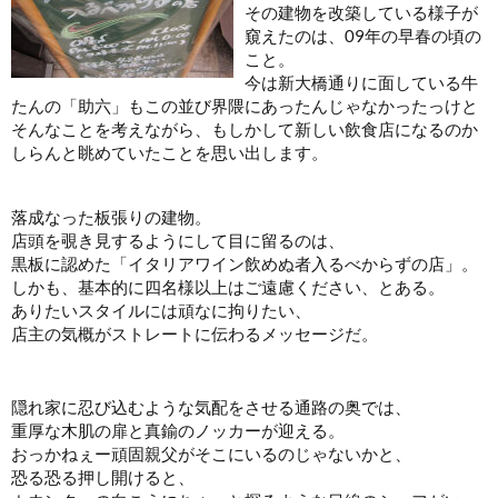
その建物を改築している様子が
窺えたのは、09年の早春の頃の
こと。
今は新大橋通りに面している牛
たんの「助六」もこの並び界隈にあったんじゃなかったっけと
そんなことを考えながら、もしかして新しい飲食店になるのか
しらんと眺めていたことを思い出します。
落成なった板張りの建物。
店頭を覗き見するようにして目に留るのは、
黒板に認めた「イタリアワイン飲めぬ者入るべからずの店」。
しかも、基本的に四名様以上はご遠慮ください、とある。
ありたいスタイルには頑なに拘りたい、
店主の気概がストレートに伝わるメッセージだ。
隠れ家に忍び込むような気配をさせる通路の奥では、
重厚な木肌の扉と真鍮のノッカーが迎える。
おっかねぇー頑固親父がそこにいるのじゃないかと、
恐る恐る押し開けると、