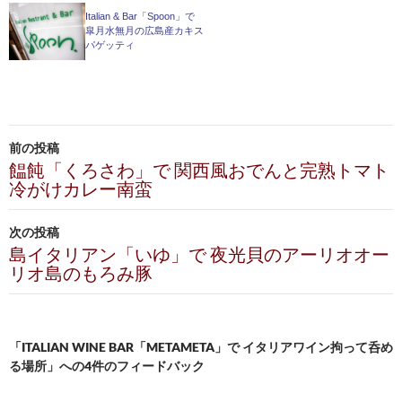
Italian & Bar「Spoon」で
皐月水無月の広島産カキス
パゲッティ
投
前の投稿
稿
饂飩「くろさわ」で 関西風おでんと完熟トマト
冷がけカレー南蛮
ナ
ビ
次の投稿
島イタリアン「いゆ」で 夜光貝のアーリオオー
ゲ
リオ島のもろみ豚
ー
シ
「ITALIAN WINE BAR「METAMETA」で イタリアワイン拘って呑め
ョ
る場所」への4件のフィードバック
ン