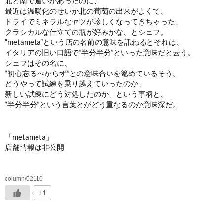
北と南で違いがあったのに、
最近は温暖化のせいか北の葡萄の出来がよくて、
ドライでミネラルなヤツが珍しくなってきちゃった、
クラシカルな仕立ての瓶が好みかな、とシェフ。
“metameta”という店の名前の意味を訊ねるとそれは、
イタリアの旧い口語で”半分半分”といった意味だと云う。
シェフはその名に、
“初心忘るべからず”との意味合いを篭めているそう。
どうやって試練を乗り越えていったのか、
新しい試練にどう対処したのか、という事柄と、
“半分半分”という言葉とがどう重なるのか意味深だ。
「metameta」
店舗情報は非公開
column/02110
+1