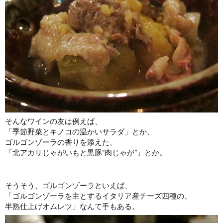
そんなワインの友は例えば、
「季節野菜とキノコの温かいサラダ」とか、
ゴルゴンゾーラの香りを添えた、
「北アカリじゃがいもと黒豚”肉じゃが”」とか。
そうそう、ゴルゴンゾーラといえば、
「ゴルゴンゾーラを主とするイタリア産チーズ四種の、
半熟仕上げオムレツ」なんて手もある。