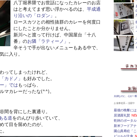
八丁堀界隈でお世話になったカレーのお店
はと考えてまず思い浮かべるのは、
平成通
り沿いの「ロダン」
。
ロースカツとの相性抜群のカレーを何度口
にしたことか分かりません。
新川へと渡って行けば、中国屋台「十八
番」の
お隣「ラティーノ」
。
辛そうで手が出ないメニューもある中で、
気に入り。
わってしまったけれど、
「カドノ」
も好みでした。
ー」では
もっぱら、
マカレーだったな(^^)。
夫婦なのに、心が一
お食事処系～活躍中
最後の晩餐には
谷間を背にした裏通り。
居酒屋礼賛
NE
」のある道
をのんびり歩いていて、
乾杯のポータルサ
めて目を留めたのが、
新米フードアナ
た。
園山真希絵「こ
ビールが主食
N