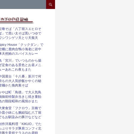
コンテンツへスキップ
立喰そば「八丁堀スエヒロそ
ば」で黒い太そば黒いつゆで
ワシワシゲソ天とり天蕪天
Spicy House「クックダン」で
牡蠣に鹿肉合鴨小海老に岩中
豚天然鮪のスパイスカレー
鳥「宮川」でいつものから揚
げ定食のある景色とお昼メニ
ューあれこれ夜もまた
中国屋台「十八番」新川で何
時もの大人気炒飯かやくの秘
密麺かた挽肉葱そば
かやば町「鳥徳」で大人気鳥
鍋御前特製弁当きじ焼き重飴
色の階段昭和の風情がまた
大衆食堂「フクロウ」京橋で
小皿小鉢にも腕組悩む八丁堀
でもお馴染みの豚汁などなど
創作洋風料理「KIKUO」でた
っぷりサラダ豚肩コンフィ北
総豚生姜焼テラスのお昼時