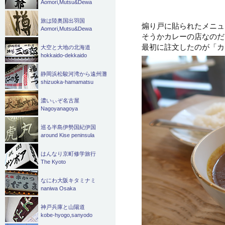
Aomori,Mutsu&Dewa
旅は陸奥国出羽国
煽り戸に貼られたメニュ
Aomori,Mutsu&Dewa
そうかカレーの店なのだ
最初に註文したのが「カ
大空と大地の北海道
hokkaido-dekkaido
静岡浜松駿河湾から遠州灘
shizuoka-hamamatsu
濃いぃぞ名古屋
Nagoyanagoya
巡る半島伊勢国紀伊国
around Kise peninsula
はんなり京町修学旅行
The Kyoto
なにわ大阪キタミナミ
naniwa Osaka
神戸兵庫と山陽道
kobe-hyogo,sanyodo