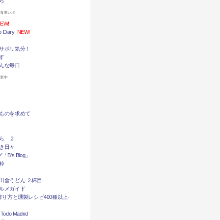
ら
お食事レポ
EW!
Diary
NEW!
サボリ気分！
す
んな毎日
休業中
ものを求めて
ら ２
き日々
B's Blog」
粋
田舎うどん ２杯目
ルメガイド
作り方と燻製レシピ400種以上-
do Madrid