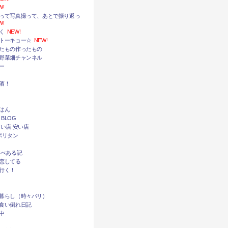
W!
って写真撮って、あとで振り返っ
W!
く
NEW!
トーキョー☆
NEW!
たもの作ったもの
野菜畑チャンネル
ー
酒！
はん
 BLOG
い店 安い店
ポリタン
食べある記
恋してる
行く！
暮らし（時々パリ）
食い倒れ日記
中