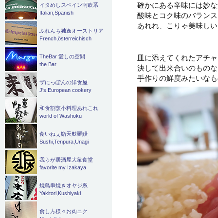
確かにある辛味には妙な
イタめしスペイン南欧系
Italian,Spanish
酸味とコク味のバランス
あれれ、こりゃ美味しい
ふれんち独逸オーストリア
French,österreichisch
皿に添えてくれたアチャ
TheBar 愛しの空間
the Bar
決して出来合いのものな
手作りの鮮度みたいなも
ザにっぽんの洋食屋
J's European cookery
和食割烹小料理あれこれ
world of Washoku
食いねぇ鮨天麩羅鰻
Sushi,Tenpura,Unagi
我らが居酒屋大衆食堂
favorite my Izakaya
焼鳥串焼きオヤジ系
Yakitori,Kushiyaki
食し方様々お肉ニク