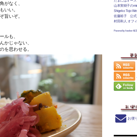
たまにはオース
角がなく、
山本実樹子のmir
もいい。
Shigeko Tojo Web
ぞ旨いぞ。
佐藤裕子 公式
村田和人 オフ
Powered by livedoor 
ールも、
んかじゃない、
のを思わせる。
お便