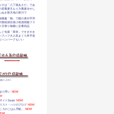
おそば「八丁堀あさだ」であ
の茶蕎麦天もり力蕎麦冷やし
たぬき新天地の新川で
御膳處「柚」で鰈の煮付手羽
大根粕漬目抜け粕漬焼鯵フラ
イ日替り御膳に定番四品
ふぐ旬菜「翠幸」ですきやき
ハフハフ大人気まぐろ丼手造
りハンバーグもいい
番遠かった日々
まだ早い
NEW!
W!
イトSyupo
NEW!
リスト・ハツのブログ
NEW!
ころのごはん手帖」
NEW!
EW!