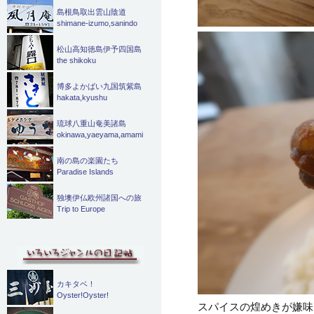
島根鳥取出雲山陰道
shimane-izumo,sanindo
松山高知徳島伊予四国島
the shikoku
博多よかばい九国筑紫島
hakata,kyushu
琉球八重山奄美諸島
okinawa,yaeyama,amami
南の島の楽園たち
Paradise Islands
独墺伊仏欧州諸国への旅
Trip to Europe
カキタベ！
Oyster!Oyster!
スパイスの煌めきが嫌味