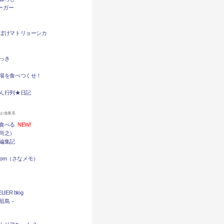
バーガー
ぼけマトリョーシカ
っき
場を食べつくせ！
ん行列★日記
ンお食事系
食べる
NEW!
尚之）
編集記
.com（さなメモ）
LIER blog
石垣島－