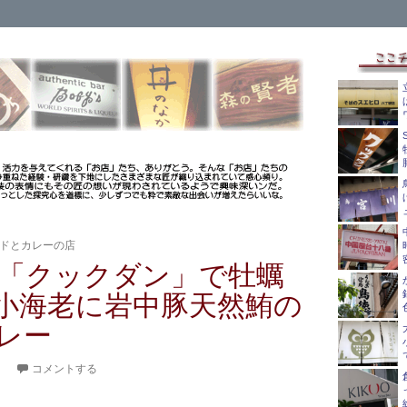
ドとカレーの店
ouse「クックダン」で牡蠣
小海老に岩中豚天然鮪の
レー
。
コメントする