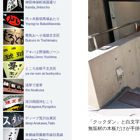
神田神保町靖国通り
Kanda,Jinbocho
代々木新宿馬場あたり
Yoyogi to BabaWaseda
豊島おへそ池袋文京区
Bukuro in Toshimaku
アキバ上野湯島ゾーン
Akiba,Ueno.Yushima
ところ谷根千文京区
ya-ne-sen at bunkyoku
浅草で道草
the Asakusa
深川両国河むこう
Fukagawa,Ryogoku
ディープ荒川台東区
「クックダン」と白文字
deep Arakawa,Taito
無垢材の木板だけが手掛
東横線田園都市線目黒線
my lines Tokyu