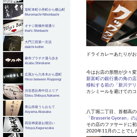
室町本町小舟町から横山町
Muromachi-Nihonbashi
オヤジ新橋外堀通り
that's Shinbashi
大門三田第一京浜
daiichi-keihin
ドライカレーあたりがお
麻布プラチナ漫ろ歩き
Azabu.Shirokane
今はお店の形態が少々変
広尾から六本木から霞町
新富町の銀行裏の角の店
Hiroo between Roppongi
移転する前の「新川デリ
カシミールを避けてのコル
渋谷恵比寿中目エリア
Ebisu.Shibuya,Nakame.
青山赤坂うらおもて
八丁堀二丁目、首都高の
Aoyama.Akasaka
「Brasserie Gyoran
四谷神楽坂お堀沿い
その店のファサードに初
Yotuya,Kagurazaka
2020年11月のことでし