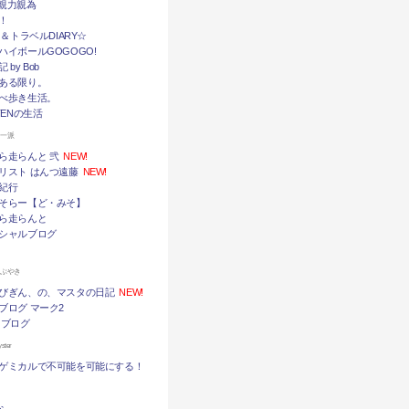
挙・親力親為
！
メ＆トラベルDIARY☆
ハイボールGOGOGO!
by Bob
ある限り。
べ歩き生活。
TENの生活
ん一派
ら走らんと 弐
NEW!
リスト はんつ遠藤
NEW!
紀行
そらー【ど・みそ】
ら走らんと
シャルブログ
つぶやき
びぎん、の、マスタの日記
NEW!
ブログ マーク2
 ブログ
ter
ゲミカルで不可能を可能にする！