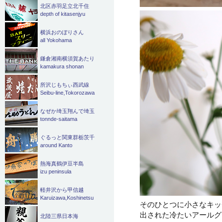
北区赤羽足立北千住
depth of kitasenjyu
横浜おのぼりさん
all Yokohama
鎌倉湘南横須賀あたり
kamakura shonan
所沢じもちぃ西武線
Seibu-line,Tokorozawa
なぜか埼玉翔んで埼玉
tonnde-saitama
ぐるっと関東群栃茨千
around Kanto
熱海真鶴伊豆半島
izu peninsula
軽井沢から甲信越
Karuizawa,Koshinetsu
そのひとつに小さなキッ
出された冷たいアールグレ
北陸三県日本海