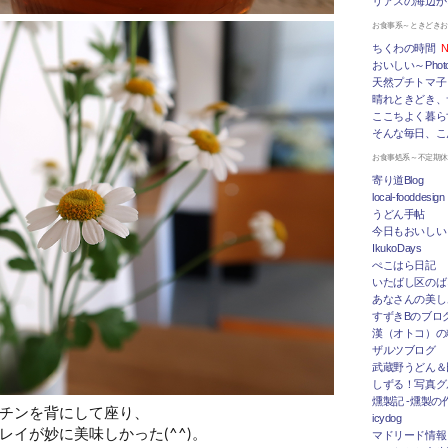
リアスの海辺か
お食事系～ときどき
ちくわの時間
N
おいしい～Photo 
天然プチトマ子
晴れときどき、
ここちよく暮ら
そんな毎日、こ
お食事処系～不定期
寄り道Blog
local-fooddesign
うどん手帖
今日もおいしい
IkukoDays
ぺこはら日記
いたばし区のば
あなさんの美し
すずきBのブログ「
漢（オトコ）の
ザルツブログ
武蔵野うどん＆
しずる！写真グ
燻製記 -燻製の
チンを背にして座り、
icydog
イが妙に美味しかった(^^)。
マドリード情報 To