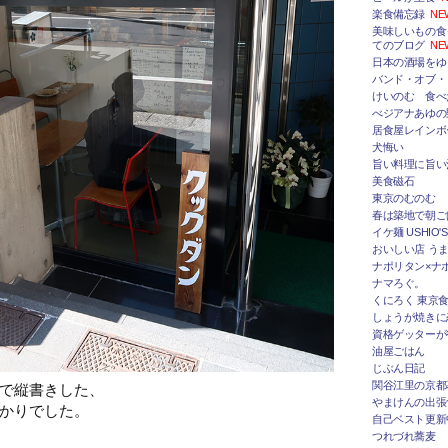
楽食備忘録
NE
美味しいもの食
てのブログ
NE
日本の酒場をゆ
バンド・オブ・
けいのむ 食べ
べジアナあゆの
居食屋レインボ
犬悔い
旨い料理に旨い
美食磁石
東京のむのむ
春は築地で朝ご
イケ麺 USHIO'S
おいしい店 うま
ナポリタン×ナ
ナマろぐ。
くにろく 東京
しょうが焼きに
資格ゲッターが
油屋ごはん
じぶん日記
関谷江里の京都
で縦書きした、
やまけんの出張
かりでした。
自己ベスト更新
つれづれ蕎麦