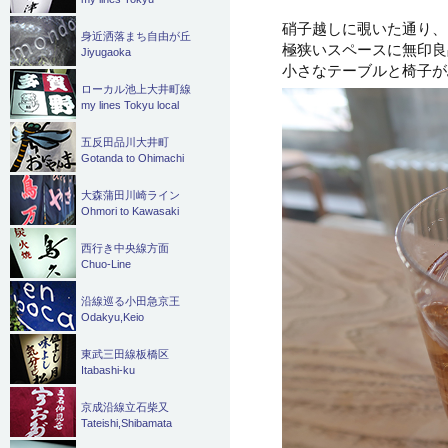
硝子越しに覗いた通り、
身近洒落まち自由が丘
極狭いスペースに無印良
Jiyugaoka
小さなテーブルと椅子が
ローカル池上大井町線
my lines Tokyu local
五反田品川大井町
Gotanda to Ohimachi
大森蒲田川崎ライン
Ohmori to Kawasaki
西行き中央線方面
Chuo-Line
沿線巡る小田急京王
Odakyu,Keio
東武三田線板橋区
Itabashi-ku
京成沿線立石柴又
Tateishi,Shibamata