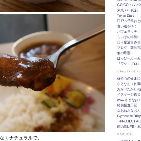
GO!GO!ハン
東京 バー紀行
Tokyo Diary
江戸っ子風おと
食い道をゆく
パフェラッチ！
らいぽの徘徊に
日々是油まみれ
ブログ 築地市
佃の旦那
はっぴーふーみ
『ワシ・ブロ』
どちらかというとノ
好奇心のままに
さとなお（佐藤
おかべたかしの
イヌゲージ鉄犬
www.さとなお
猪突猛進日記
なおねおなおん
Gymnastic Diary
T-PROJECT ATE
南の島LIFE－
音を楽しむ系
なくナチュラルで、