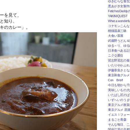
ゆきむらな食生
悪あがき女製作
FetichesDad
ーを見て、
YAKINIQUEST
と知り、
What a wonderfu
コナモンこんな
キのカレー」。
桃猫温泉三昧
大食い茶屋
武蔵野うどん＆
ゆる～り、ゆる
日本食べある記＠
ニクＱ通信
習志野習志の食
いたりやかぶれ
伊藤章良さとな
東京和食グルメ
Con Brio!!
今日も朝から千
美味しいもの大
いたばし区のば
いずへいのうま
東京グルメ散策
東京グルメ 居
イエス！フォー
まるごと青森
そんな毎日、こ
関谷江里の京都