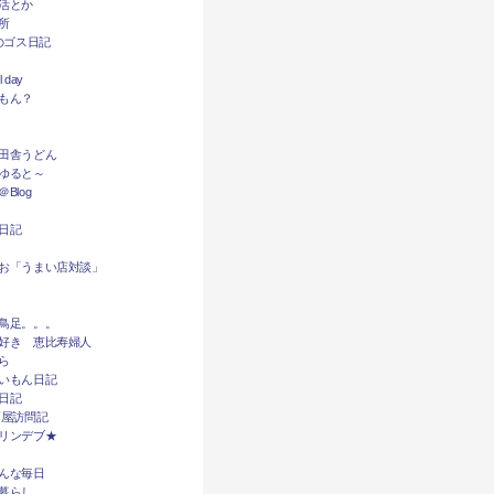
活とか
所
dyのゴス日記
l day
もん？
田舎うどん
ゆると～
Blog
日記
お「うまい店対談」
鳥足。。。
好き 恵比寿婦人
ら
いもん日記
日記
酒屋訪問記
リンデブ★
んな毎日
暮らし