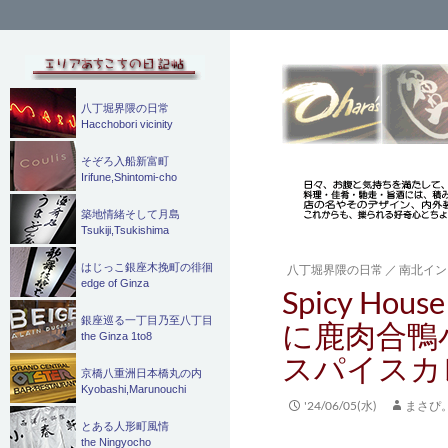
検
索
八丁堀界隈の日常
Hacchobori vicinity
そぞろ入船新富町
Irifune,Shintomi-cho
築地情緒そして月島
Tsukiji,Tsukishima
はじっこ銀座木挽町の徘徊
八丁堀界隈の日常
／
南北イン
edge of Ginza
Spicy H
銀座巡る一丁目乃至八丁目
に鹿肉合鴨
the Ginza 1to8
スパイスカ
京橋八重洲日本橋丸の内
Kyobashi,Marunouchi
'24/06/05(水)
まさぴ
とある人形町風情
the Ningyocho