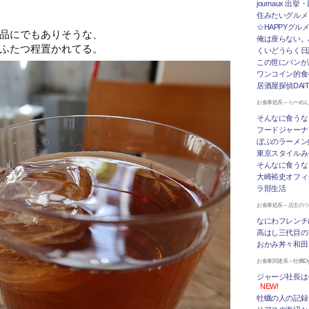
journaux 出
住みたいグルメ
☆HAPPYグル
品にでもありそうな、
俺は座らない。
ふたつ程置かれてる。
くいどうらく日記 
この世にパンが
ワンコイン的食
居酒屋探偵DAI
お食事処系～らーめ
そんなに食うな
フードジャーナ
ぼぶのラーメン
東京スタイルみ
そんなに食うな
大崎裕史オフィ
ラ部生活
お食事処系～店主の
なにわフレンチ
高はし三代目の
おかみ丼々和田
お食事関連系～牡蠣Oys
ジャージ社長は
NEW!
牡蠣の人の記録