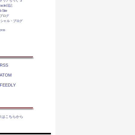
トリアちっく ３
acle日記
 Site
ブログ
ィシャル・ブログ
相互RSS
RSS
ATOM
FEEDLY
りはこちらから