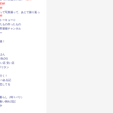
EW!
W!
って写真撮って、あとで振り返っ
W!
トーキョー☆
たもの作ったもの
野菜畑チャンネル
ー
酒！
はん
 BLOG
い店 安い店
ポリタン
行く！
食べある記
恋してる
暮らし（時々パリ）
食い倒れ日記
中