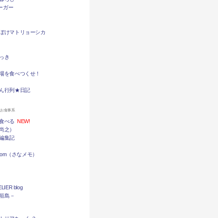
バーガー
ぼけマトリョーシカ
っき
場を食べつくせ！
ん行列★日記
ンお食事系
食べる
NEW!
尚之）
編集記
.com（さなメモ）
LIER blog
石垣島－