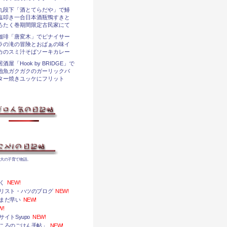
九段下「酒とてらだや」で鰆
塩叩き一合日本酒瓶鴨すきと
ろたく巻期間限定古民家にて
珈琲「唐変木」でピナイサー
ラの滝の冒険とおばぁの味イ
カのスミ汁そばソーキカレー
居酒屋「Hook by BRIDGE」で
地魚ガクガクのガーリックバ
ター焼きユッケにフリット
身大の子育て物語。
く
NEW!
リスト・ハツのブログ
NEW!
まだ早い
NEW!
W!
イトSyupo
NEW!
ころのごはん手帖」
NEW!