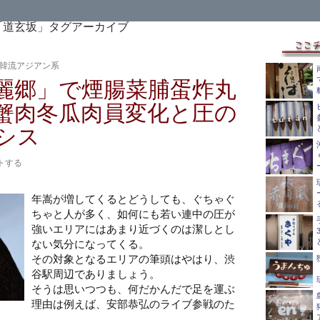
「道玄坂」タグアーカイブ
韓流アジアン系
麗郷」で煙腸菜脯蛋炸丸
蟹肉冬瓜肉員変化と圧の
シス
トする
年嵩が増してくるとどうしても、ぐちゃぐ
ちゃと人が多く、如何にも若い連中の圧が
強いエリアにはあまり近づくのは潔しとし
ない気分になってくる。
その対象となるエリアの筆頭はやはり、渋
谷駅周辺でありましょう。
そうは思いつつも、何だかんだで足を運ぶ
理由は例えば、安部恭弘のライブ参戦のた