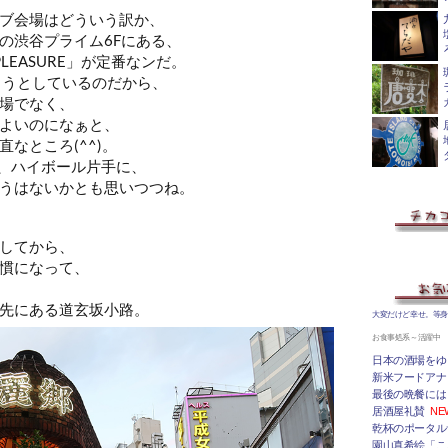
ブ会場はどういう訳か、
裏手の渋谷プライム6Fにある、
E PLEASURE」が定番なンだ。
ろうとしているのだから、
場でなく、
よいのになぁと、
なところ(^^)。
ら、ハイボール片手に、
うはないかとも思いつつね。
してから、
慣になって、
先にある道玄坂小路。
大変だけど幸せ。等
お食事処系～活躍中
日本の酒場をゆ
新米フードアナ
最後の晩餐には
居酒屋礼賛
NE
乾杯のポータルサ
園山真希絵「こ