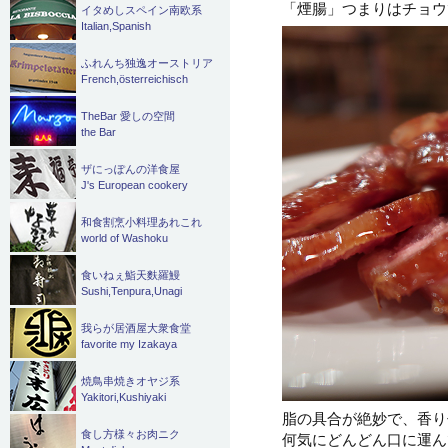
「煙腸」つまりはチョウ
イタめしスペイン南欧系
Italian,Spanish
ふれんち独逸オーストリア
French,österreichisch
TheBar 愛しの空間
the Bar
ザにっぽんの洋食屋
J's European cookery
和食割烹小料理あれこれ
world of Washoku
食いねぇ鮨天麩羅鰻
Sushi,Tenpura,Unagi
我らが居酒屋大衆食堂
favorite my Izakaya
焼鳥串焼きオヤジ系
Yakitori,Kushiyaki
脂の具合が絶妙で、香り
食し方様々お肉ニク
何気にどんどん口に運ん