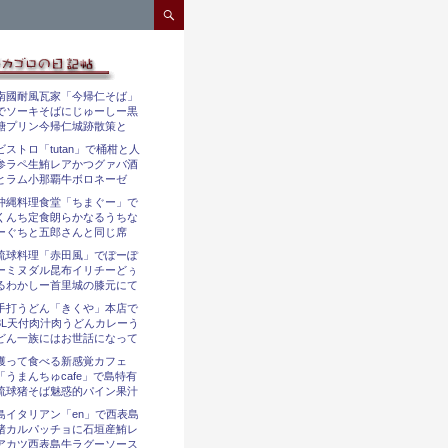
コンテンツへスキップ
南國耐風瓦家「今帰仁そば」
でソーキそばにじゅーしー黒
糖プリン今帰仁城跡散策と
ビストロ「tutan」で桶柑と人
参ラペ生鮪レアかつグァバ酒
とラム小那覇牛ボロネーゼ
沖縄料理食堂「ちまぐー」で
くんち定食朗らかなるうちな
ーぐちと五郎さんと同じ席
琉球料理「赤田風」でぽーぽ
ーミヌダル昆布イリチーどぅ
るわかしー首里城の膝元にて
手打うどん「きくや」本店で
3L天付肉汁肉うどんカレーう
どん一族にはお世話になって
獲って食べる新感覚カフェ
「うまんちゅcafe」で島特有
琉球猪そば魅惑的パイン果汁
島イタリアン「en」で西表島
猪カルパッチョに石垣産鮪レ
アカツ西表島牛ラグーソース