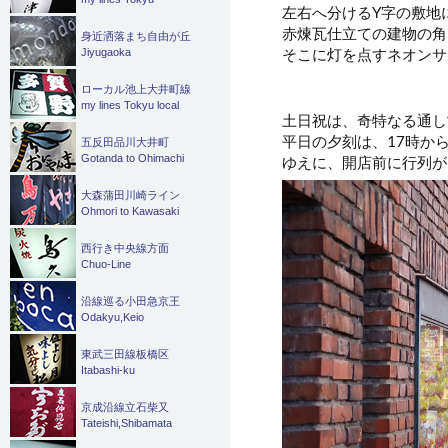
左右へ分けるY字の敷地
赤煉瓦仕立ての建物の角
身近洒落まち自由が丘
そこに灯を点すネオンサ
Jiyugaoka
ローカル池上大井町線
my lines Tokyu local
土日祝は、奇特なる通し
平日の夕刻は、17時か
五反田品川大井町
Gotanda to Ohimachi
ゆえに、開店前に行列が
大森蒲田川崎ライン
Ohmori to Kawasaki
西行き中央線方面
Chuo-Line
沿線巡る小田急京王
Odakyu,Keio
東武三田線板橋区
Itabashi-ku
京成沿線立石柴又
Tateishi,Shibamata