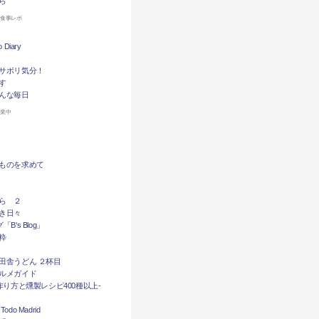
ら
お食事レポ
Diary
サボリ気分！
す
んな毎日
休業中
ものを求めて
ら ２
き日々
B's Blog」
粋
田舎うどん ２杯目
ルメガイド
作り方と燻製レシピ400種以上-
do Madrid