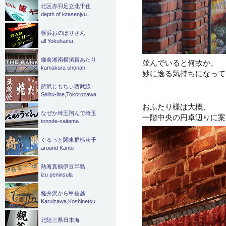
北区赤羽足立北千住
depth of kitasenjyu
横浜おのぼりさん
all Yokohama
鎌倉湘南横須賀あたり
並んでいると何故か、
kamakura shonan
妙に逸る気持ちになってく
所沢じもちぃ西武線
Seibu-line,Tokorozawa
おふたり様は大概、
なぜか埼玉翔んで埼玉
一階中央の円卓辺りに案
tonnde-saitama
ぐるっと関東群栃茨千
around Kanto
熱海真鶴伊豆半島
izu peninsula
軽井沢から甲信越
Karuizawa,Koshinetsu
北陸三県日本海