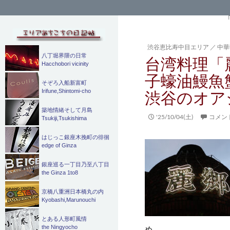
検
索
渋谷恵比寿中目エリア
／
中華
八丁堀界隈の日常
台湾料理「
Hacchobori vicinity
子蠔油鰻魚
そぞろ入船新富町
Irifune,Shintomi-cho
渋谷のオア
築地情緒そして月島
'25/10/04(土)
コメン
Tsukiji,Tsukishima
はじっこ銀座木挽町の徘徊
edge of Ginza
銀座巡る一丁目乃至八丁目
the Ginza 1to8
京橋八重洲日本橋丸の内
Kyobashi,Marunouchi
とある人形町風情
the Ningyocho
め。