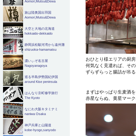
Aomori,Mutsu&Dewa
旅は陸奥国出羽国
Aomori,Mutsu&Dewa
大空と大地の北海道
hokkaido-dekkaido
静岡浜松駿河湾から遠州灘
shizuoka-hamamatsu
おひとり様エリアの厨房
濃いぃぞ名古屋
何気なく見遣れば、その
Nagoyanagoya
ずらずらっと腸詰が吊る
巡る半島伊勢国紀伊国
around Kise peninsula
まずはやっぱり生麦酒を
はんなり京町修学旅行
赤星ならぬ、黄星マーク
The Kyoto
なにわ大阪キタミナミ
naniwa Osaka
神戸兵庫と山陽道
kobe-hyogo,sanyodo