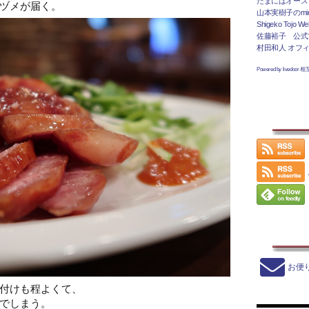
たまにはオース
ヅメが届く。
山本実樹子のmir
Shigeko Tojo Web
佐藤裕子 公式
村田和人 オフ
Powered by livedoor 
お便
付けも程よくて、
でしまう。