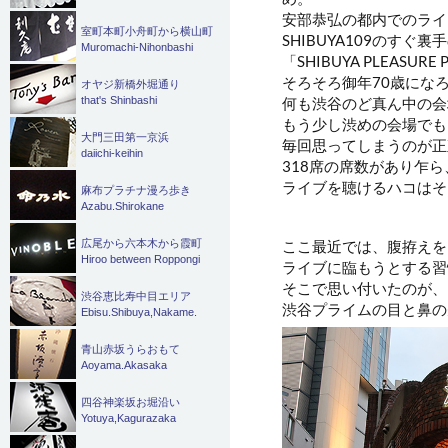
安部恭弘の都内でのライ
室町本町小舟町から横山町
SHIBUYA109のすぐ
Muromachi-Nihonbashi
「SHIBUYA PLEASUR
そろそろ御年70歳にな
オヤジ新橋外堀通り
that's Shinbashi
何も渋谷のど真ん中の会
もう少し渋めの会場でも
大門三田第一京浜
毎回思ってしまうのが正直
daiichi-keihin
318席の席数があり乍
ライブを聴けるハコはそ
麻布プラチナ漫ろ歩き
Azabu.Shirokane
ここ最近では、腹拵えを
広尾から六本木から霞町
Hiroo between Roppongi
ライブに臨もうとする習
そこで思い付いたのが、
渋谷恵比寿中目エリア
渋谷プライムの目と鼻の
Ebisu.Shibuya,Nakame.
青山赤坂うらおもて
Aoyama.Akasaka
四谷神楽坂お堀沿い
Yotuya,Kagurazaka