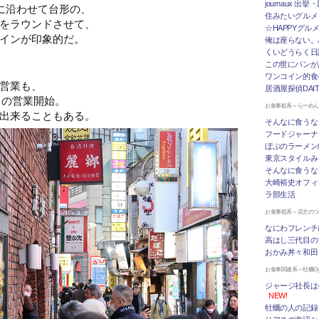
journaux 出
に沿わせて台形の、
住みたいグルメ
をラウンドさせて、
☆HAPPYグル
インが印象的だ。
俺は座らない。
くいどうらく日記 
この世にパンが
ワンコイン的食
営業も、
居酒屋探偵DAI
らの営業開始。
お食事処系～らーめ
出来ることもある。
そんなに食うな
フードジャーナ
ぼぶのラーメン
東京スタイルみ
そんなに食うな
大崎裕史オフィ
ラ部生活
お食事処系～店主の
なにわフレンチ
高はし三代目の
おかみ丼々和田
お食事関連系～牡蠣Oys
ジャージ社長は
NEW!
牡蠣の人の記録