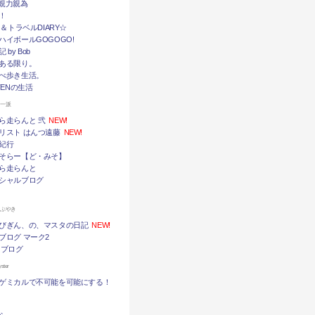
挙・親力親為
！
メ＆トラベルDIARY☆
ハイボールGOGOGO!
by Bob
ある限り。
べ歩き生活。
TENの生活
ん一派
ら走らんと 弐
NEW!
リスト はんつ遠藤
NEW!
紀行
そらー【ど・みそ】
ら走らんと
シャルブログ
つぶやき
びぎん、の、マスタの日記
NEW!
ブログ マーク2
 ブログ
ter
ゲミカルで不可能を可能にする！