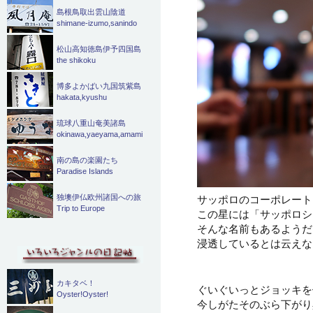
島根鳥取出雲山陰道
shimane-izumo,sanindo
松山高知徳島伊予四国島
the shikoku
博多よかばい九国筑紫島
hakata,kyushu
琉球八重山奄美諸島
okinawa,yaeyama,amami
南の島の楽園たち
Paradise Islands
サッポロのコーポレート
独墺伊仏欧州諸国への旅
Trip to Europe
この星には「サッポロシ
そんな名前もあるようだ
浸透しているとは云えなさ
カキタベ！
ぐいぐいっとジョッキを
Oyster!Oyster!
今しがたそのぶら下がり