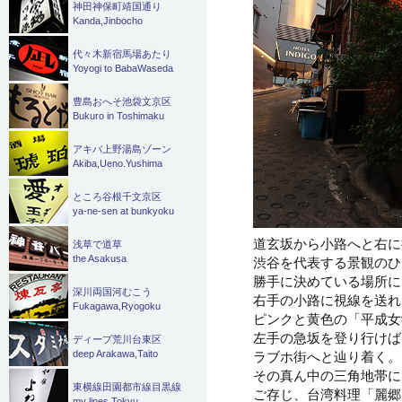
神田神保町靖国通り
Kanda,Jinbocho
代々木新宿馬場あたり
Yoyogi to BabaWaseda
豊島おへそ池袋文京区
Bukuro in Toshimaku
アキバ上野湯島ゾーン
Akiba,Ueno.Yushima
ところ谷根千文京区
ya-ne-sen at bunkyoku
道玄坂から小路へと右に
浅草で道草
the Asakusa
渋谷を代表する景観のひ
勝手に決めている場所に
深川両国河むこう
右手の小路に視線を送れ
Fukagawa,Ryogoku
ピンクと黄色の「平成女
左手の急坂を登り行けば
ディープ荒川台東区
ラブホ街へと辿り着く。
deep Arakawa,Taito
その真ん中の三角地帯に
東横線田園都市線目黒線
ご存じ、台湾料理「麗郷
my lines Tokyu