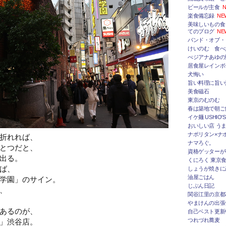
ビールが主食
N
楽食備忘録
NE
美味しいもの食
てのブログ
NE
バンド・オブ・
けいのむ 食べ
べジアナあゆの
居食屋レインボ
犬悔い
旨い料理に旨い
美食磁石
東京のむのむ
春は築地で朝ご
イケ麺 USHIO'S
おいしい店 うま
ナポリタン×ナ
折れれば、
ナマろぐ。
とつだと、
資格ゲッターが
出る。
くにろく 東京
ば、
しょうが焼きに
油屋ごはん
学園」のサイン。
じぶん日記
、
関谷江里の京都
やまけんの出張
あるのが、
自己ベスト更新
」渋谷店。
つれづれ蕎麦