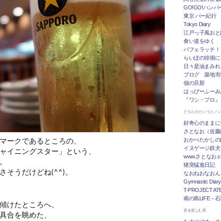
GO!GO!ハン
東京 バー紀行
Tokyo Diary
江戸っ子風おと
食い道をゆく
パフェラッチ！
らいぽの徘徊に
日々是油まみれ
ブログ 築地市
佃の旦那
はっぴーふーみ
『ワシ・ブロ』
どちらかというとノ
好奇心のままに
さとなお（佐藤
マークであるところの、
おかべたかしの
イヌゲージ鉄犬
ャイニングスター」という、
www.さとなお
。
猪突猛進日記
そうだけどね(^^)。
なおねおなおん
Gymnastic Diary
T-PROJECT ATE
南の島LIFE－
傾けたところへ、
音を楽しむ系
具合を眺めた、