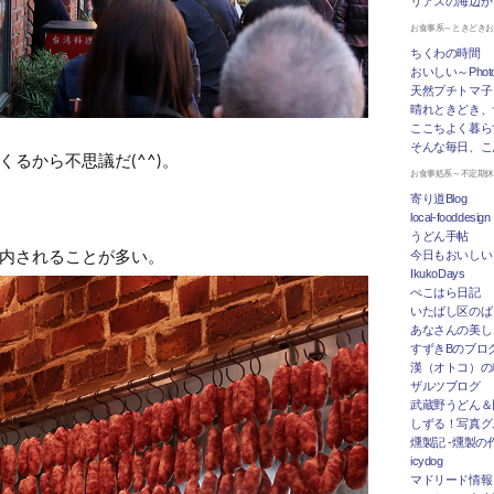
リアスの海辺か
お食事系～ときどき
ちくわの時間
おいしい～Photo 
天然プチトマ子
晴れときどき、
ここちよく暮ら
そんな毎日、こ
るから不思議だ(^^)。
お食事処系～不定期
寄り道Blog
local-fooddesign
うどん手帖
内されることが多い。
今日もおいしい
IkukoDays
ぺこはら日記
いたばし区のば
あなさんの美し
すずきBのブログ「
漢（オトコ）の
ザルツブログ
武蔵野うどん＆
しずる！写真グ
燻製記 -燻製の
icydog
マドリード情報 To