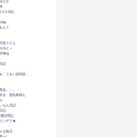
活とか
所
dyのゴス日記
l day
もん？
田舎うどん
ゆると～
Blog
日記
お「うまい店対談」
鳥足。。。
好き 恵比寿婦人
ら
いもん日記
日記
酒屋訪問記
リンデブ★
んな毎日
暮らし