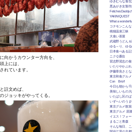
ゆきむらな食生
悪あがき女製作
FetichesDad
YAKINIQUEST
What a wonderfu
コナモンこんな
桃猫温泉三昧
大食い茶屋
武蔵野うどん＆
ゆる～り、ゆる
日本食べある記＠
に向かうカウンター方向を、
ニクＱ通信
習志野習志の食
頭上には、
いたりやかぶれ
されています。
伊藤章良さとな
東京和食グルメ
Con Brio!!
今日も朝から千
と註文めば、
美味しいもの大
のジョッキがやってくる。
いたばし区のば
いずへいのうま
東京グルメ散策
東京グルメ 居
イエス！フォー
まるごと青森
そんな毎日、こ
関谷江里の京都