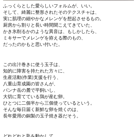
ふっくらとした愛らしいフォルムが、いい。
そして、綺麗に整形されたそのテクスチャは、
実に肌理の細やかなメレンゲを想起させるもの。
厨房から割りと長い時間聞こえてきていた、
かき氷削るかのような異音は、もしかしたら、
ミキサーでメレンゲを拵える際のもの、
だったのかもと思い付いた。
この出汁巻きに使う玉子は、
知的に障害を持たれた方々に、
生産活動(作業)支援を行う、
八重山育成園の皆さんが、
バンナ岳の麓で平飼いし、
大切に育てている鶏が産む卵。
ひとつに二個半から三個使っているという。
そんな毎日届く新鮮な卵を焼くのは、
長年愛用の銅製の玉子焼き器だそう。
どれどれと匙を動かして、