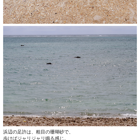
浜辺の足許は、粗目の珊瑚砂で、
歩けばジャリジャリ鳴る感じ。