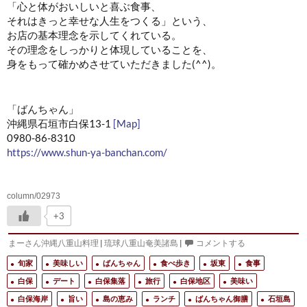
「心と体がおいしいと喜ぶ食事、
それはきっと幸せな人生をつくる」という、
お店の基本理念を示してくれている。
その理念をしっかりと体現していることを、
身をもって確かめさせていただきました(^^)。
「ばんちゃん」
沖縄県石垣市白保13-1
[Map]
0980-86-8310
https://www.shun-ya-banchan.com/
column/02973
+3
まーさん沖縄八重山料理
|
琉球八重山奄美諸島
|
コメントする
旬家
美味しい
ばんちゃん
食べ歩き
坂東
食事
白保
デート
白保集落
旅行
白保地区
美味い
白保海岸
旨い
島の恵み
ランチ
ばんちゃん御膳
石垣島