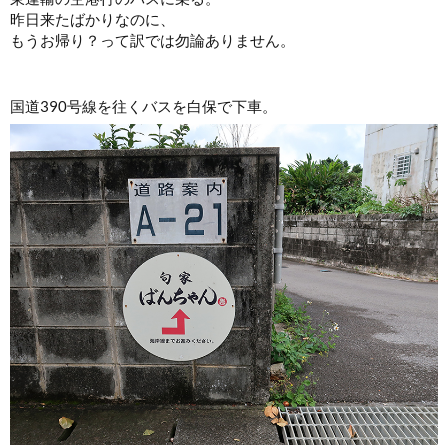
昨日来たばかりなのに、
もうお帰り？って訳では勿論ありません。
国道390号線を往くバスを白保で下車。