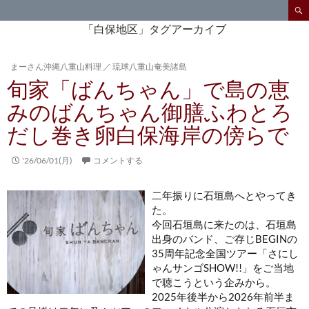
検
索
コ
「白保地区」タグアーカイブ
ン
テ
まーさん沖縄八重山料理
／
琉球八重山奄美諸島
ン
旬家「ばんちゃん」で島の恵
ツ
へ
みのばんちゃん御膳ふわとろ
ス
だし巻き卵白保海岸の傍らで
キ
ッ
プ
'26/06/01(月)
コメントする
二年振りに石垣島へとやってき
た。
今回石垣島に来たのは、石垣島
出身のバンド、ご存じBEGINの
35周年記念全国ツアー「さにし
ゃんサンゴSHOW!!」をご当地
で聴こうという企みから。
2025年後半から2026年前半ま