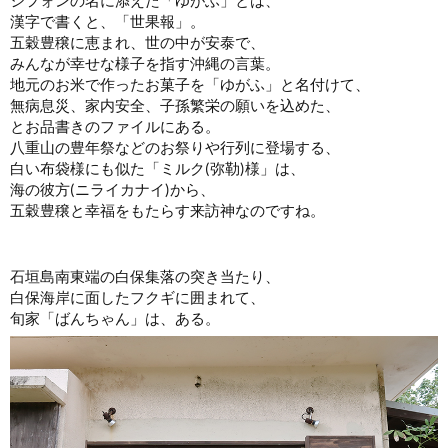
漢字で書くと、「世果報」。
五穀豊穣に恵まれ、世の中が安泰で、
みんなが幸せな様子を指す沖縄の言葉。
地元のお米で作ったお菓子を「ゆがふ」と名付けて、
無病息災、家内安全、子孫繁栄の願いを込めた、
とお品書きのファイルにある。
八重山の豊年祭などのお祭りや行列に登場する、
白い布袋様にも似た「ミルク(弥勒)様」は、
海の彼方(ニライカナイ)から、
五穀豊穣と幸福をもたらす来訪神なのですね。
石垣島南東端の白保集落の突き当たり、
白保海岸に面したフクギに囲まれて、
旬家「ばんちゃん」は、ある。