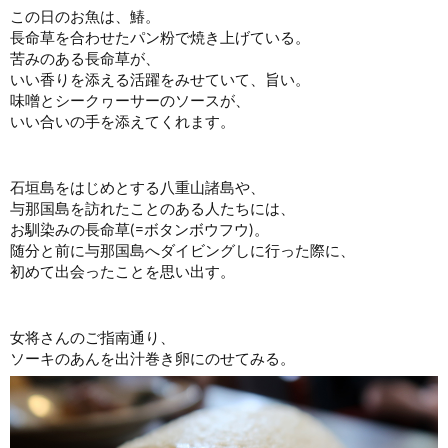
この日のお魚は、鰆。
長命草を合わせたパン粉で焼き上げている。
苦みのある長命草が、
いい香りを添える活躍をみせていて、旨い。
味噌とシークヮーサーのソースが、
いい合いの手を添えてくれます。
石垣島をはじめとする八重山諸島や、
与那国島を訪れたことのある人たちには、
お馴染みの長命草(=ボタンボウフウ)。
随分と前に与那国島へダイビングしに行った際に、
初めて出会ったことを思い出す。
女将さんのご指南通り、
ソーキのあんを出汁巻き卵にのせてみる。