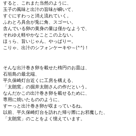
すると、これまた当然のように、
玉子の風味と出汁の旨味が瞬いて、
すぐにすわっと消え流れていく。
ふわとろ具合が兎に角、スゴーい。
含んでいる卵の黄身の量は僅かなようで、
それゆえ軽やかなことこの上ない。
ほぅら、旨いじゃん、やっぱりー。
こりゃ、出汁のシフォンケーキや～(^^)！
そんな出汁巻き卵を載せた楕円のお皿は、
石垣島の最北端、
平久保崎灯台近くに工房を構える、
「太朗窯」の掘井太朗さんの作だという。
なんだかこの出汁巻き卵を載せるために、
専用に焼いたもののように、
すーっと出汁巻き卵が収まっているね。
以前、平久保崎灯台を訪れた帰り際にお邪魔した、
「太朗窯」のことをよく憶えています。