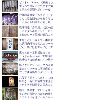
ビストロ「tutan」で桶柑と人
参ラペ生鮪レアかつグァバ酒
とラム小那覇牛ボロネーゼ
沖縄料理食堂「ちまぐー」で
くんち定食朗らかなるうちな
ーぐちと五郎さんと同じ席
琉球料理「赤田風」でぽーぽ
ーミヌダル昆布イリチーどぅ
るわかしー首里城の膝元にて
手打うどん「きくや」本店で
3L天付肉汁肉うどんカレーう
どん一族にはお世話になって
獲って食べる新感覚カフェ
「うまんちゅcafe」で島特有
琉球猪そば魅惑的パイン果汁
島イタリアン「en」で西表島
猪カルパッチョに石垣産鮪レ
アカツ西表島牛ラグーソース
九段下「酒とてらだや」で鰆
塩叩き一合日本酒瓶鴨すきと
ろたく巻期間限定古民家にて
珈琲「唐変木」でピナイサー
ラの滝の冒険とおばぁの味イ
カのスミ汁そばソーキカレー