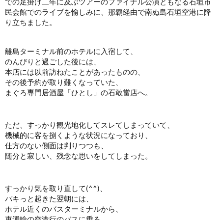
での足掛け二年に及ぶツアーのファイナル公演ともなる石垣市
民会館でのライブを愉しみに、那覇経由で南ぬ島石垣空港に降
り立ちました。
離島ターミナル前のホテルに入宿して、
のんびりと過ごした後には、
本店には以前訪ねたことがあったものの、
その後予約が取り難くなっていた、
まぐろ専門居酒屋「ひとし」の石敢當店へ。
ただ、すっかり観光地化してスレてしまっていて、
機械的に客を捌くような状況になっており、
仕方のない側面は判りつつも、
随分と寂しい、残念な思いをしてしまった。
すっかり気を取り直して(^^)、
パキっと起きた翌朝には、
ホテル近くのバスターミナルから、
東運輸の空港行のバスに乗る。