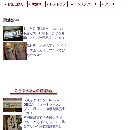
お昼ごはん
黒紫米
レストラン
インスタグルメ
グルメ
関連記事
まぐろ専門居酒屋「ひとし」
本店で大トロ中トロまぐろ寿
司にまぐろ餃子石垣牛にぎり
島料理「あだん亭」で ピパ
ーズあだんイラブチャてび
ちウムズナー
大衆イタリアン「Matilda
GINZA」でミートソースとリ
ゾット風ライス濃厚烏賊墨生
パスタ
南國耐風瓦家「今帰仁そば」
でソーキそばにじゅーしー黒
糖プリン今帰仁城跡散策と