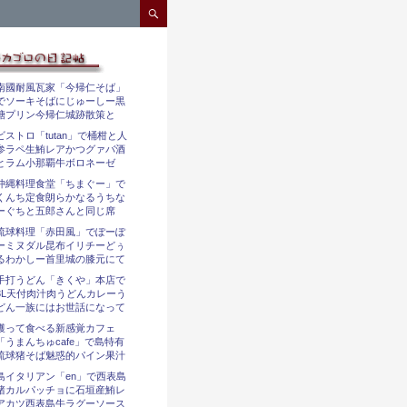
コンテンツへスキップ
南國耐風瓦家「今帰仁そば」
でソーキそばにじゅーしー黒
糖プリン今帰仁城跡散策と
ビストロ「tutan」で桶柑と人
参ラペ生鮪レアかつグァバ酒
とラム小那覇牛ボロネーゼ
沖縄料理食堂「ちまぐー」で
くんち定食朗らかなるうちな
ーぐちと五郎さんと同じ席
琉球料理「赤田風」でぽーぽ
ーミヌダル昆布イリチーどぅ
るわかしー首里城の膝元にて
手打うどん「きくや」本店で
3L天付肉汁肉うどんカレーう
どん一族にはお世話になって
獲って食べる新感覚カフェ
「うまんちゅcafe」で島特有
琉球猪そば魅惑的パイン果汁
島イタリアン「en」で西表島
猪カルパッチョに石垣産鮪レ
アカツ西表島牛ラグーソース