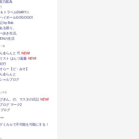
挙・親力親為
！
メ＆トラベルDIARY☆
ハイボールGOGOGO!
by Bob
ある限り。
べ歩き生活。
TENの生活
ん一派
ら走らんと 弐
NEW!
リスト はんつ遠藤
NEW!
紀行
そらー【ど・みそ】
ら走らんと
シャルブログ
つぶやき
びぎん、の、マスタの日記
NEW!
ブログ マーク2
 ブログ
ter
ゲミカルで不可能を可能にする！