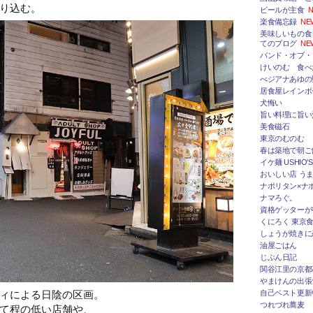
り込む。
ビールが主食
N
楽食備忘録
NE
美味しいもの食
てのブログ
NE
バンド・オブ・
けいのむ 食べ
べジアナあゆの
居食屋レインボ
犬悔い
旨い料理に旨い
美食磁石
東京のむのむ
春は築地で朝ご
イケ麺 USHIO'S
おいしい店 うま
ナポリタン×ナ
ナマろぐ。
資格ゲッターが
くにろく 東京
しょうが焼きに
油屋ごはん
じぶん日記
関谷江里の京都
やまけんの出張
ィによる日陰の区画。
自己ベスト更新
つれづれ蕎麦
て程の低い店舗や、