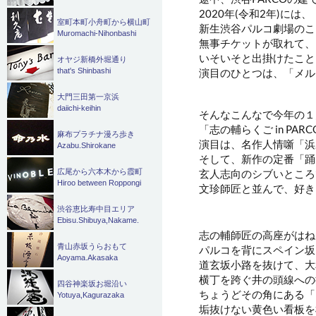
2020年(令和2年)には、
室町本町小舟町から横山町
新生渋谷パルコ劇場のこ
Muromachi-Nihonbashi
無事チケットが取れて、
いそいそと出掛けたこと
オヤジ新橋外堀通り
that's Shinbashi
演目のひとつは、「メル
大門三田第一京浜
daiichi-keihin
そんなこんなで今年の１
「志の輔らくご in PARC
麻布プラチナ漫ろ歩き
演目は、名作人情噺「浜
Azabu.Shirokane
そして、新作の定番「踊
玄人志向のシブいところ
広尾から六本木から霞町
Hiroo between Roppongi
文珍師匠と並んで、好き
渋谷恵比寿中目エリア
Ebisu.Shibuya,Nakame.
志の輔師匠の高座がはね
青山赤坂うらおもて
パルコを背にスペイン坂
Aoyama.Akasaka
道玄坂小路を抜けて、大
横丁を跨ぐ井の頭線への
四谷神楽坂お堀沿い
ちょうどその角にある「
Yotuya,Kagurazaka
垢抜けない黄色い看板を