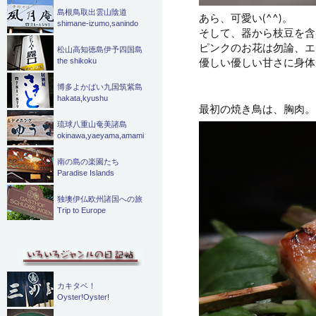
島根鳥取出雲山陰道
あら、可愛い(^^)。
shimane-izumo,sanindo
そして、器から枝豆を含
ピンクのお花は勿論、エ
松山高知徳島伊予四国島
優しい優しい甘さに身体
the shikoku
博多よかばい九国筑紫島
hakata,kyushu
最初の焼き鳥は、胸肉。
琉球八重山奄美諸島
okinawa,yaeyama,amami
南の島の楽園たち
Paradise Islands
独墺伊仏欧州諸国への旅
Trip to Europe
カキタベ！
Oyster!Oyster!