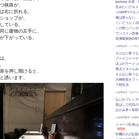
journaux 出
つ狭路が、
住みたいグルメ
は右に折れる。
☆HAPPYグル
ショップが、
俺は座らない。
くいどうらく日記 
している。
この世にパンが
同じ建物の左手に、
ワンコイン的食
が下がっている。
居酒屋探偵DAI
お食事処系～らーめ
そんなに食うな
は、
フードジャーナ
。
ぼぶのラーメン
東京スタイルみ
扉を押し開けると、
そんなに食うな
と誘います。
大崎裕史オフィ
ラ部生活
お食事処系～店主の
なにわフレンチ
高はし三代目の
おかみ丼々和田
お食事関連系～牡蠣Oys
ジャージ社長は
NEW!
牡蠣の人の記録