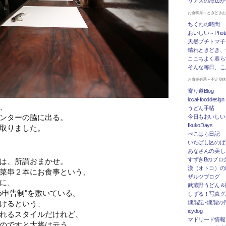
リアスの海辺か
お食事系～ときどき
ちくわの時間
おいしい～Photo 
天然プチトマ子
晴れときどき、
ここちよく暮ら
そんな毎日、こ
お食事処系～不定期
寄り道Blog
local-fooddesign
、
うどん手帖
ンターの脇に出る。
今日もおいしい
IkukoDays
取りました。
ぺこはら日記
いたばし区のば
あなさんの美し
は、所謂おまかせ。
すずきBのブログ「
漢（オトコ）の
菜串２本にお食事という、
ザルツブログ
に、
武蔵野うどん＆
め申告制”を敷いている。
しずる！写真グ
けるという、
燻製記 -燻製の
icydog
れるスタイルだけれど、
マドリード情報 To
のですと大将は云う。