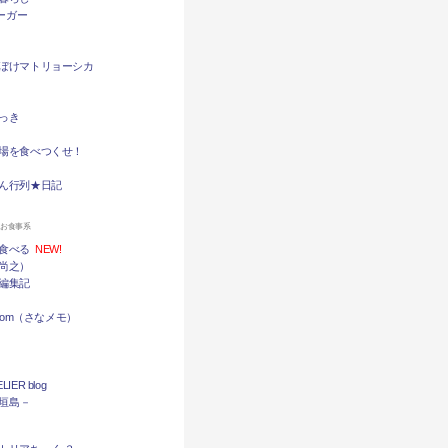
バーガー
ぼけマトリョーシカ
っき
場を食べつくせ！
ん行列★日記
ンお食事系
食べる
NEW!
尚之）
編集記
.com（さなメモ）
LIER blog
石垣島－