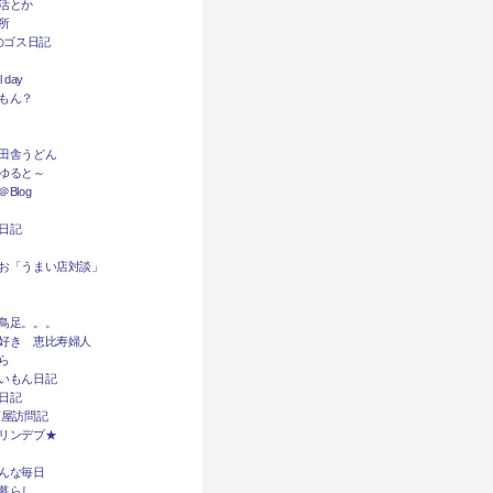
活とか
所
dyのゴス日記
l day
もん？
田舎うどん
ゆると～
Blog
日記
お「うまい店対談」
鳥足。。。
好き 恵比寿婦人
ら
いもん日記
日記
酒屋訪問記
リンデブ★
んな毎日
暮らし