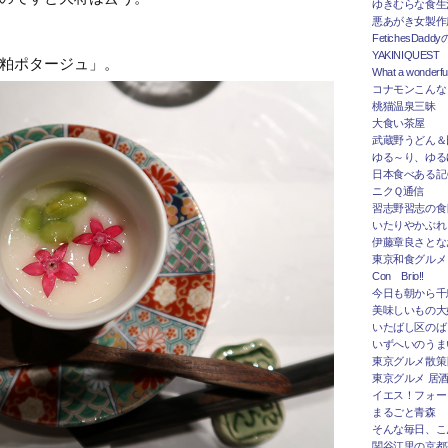
ゆきむらな食生
悪あがき女製作
FetichesDad
YAKINIQUEST
粕ポタージュ」。
What a wonderfu
コナモンこんな
桃猫温泉三昧
大食い茶屋
武蔵野うどん＆
ゆる～り、ゆる
日本食べある記＠
ニクＱ通信
習志野習志の食
いたりやかぶれ
伊藤章良さとな
東京和食グルメ
Con Brio!!
今日も朝から千
美味しいもの大
いたばし区のば
いずへいのうま
東京グルメ散策
東京グルメ 居
イエス！フォー
まるごと青森
そんな毎日、こ
関谷江里の京都