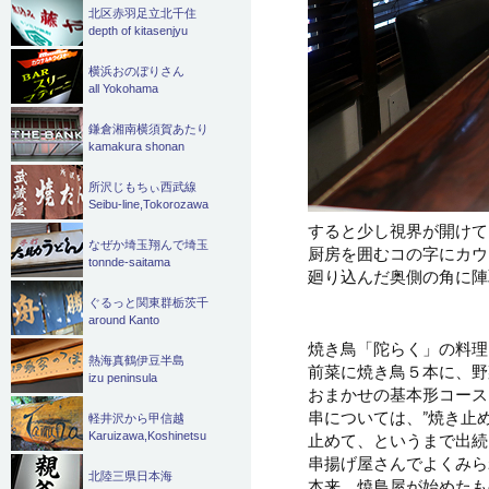
北区赤羽足立北千住
depth of kitasenjyu
横浜おのぼりさん
all Yokohama
鎌倉湘南横須賀あたり
kamakura shonan
所沢じもちぃ西武線
Seibu-line,Tokorozawa
すると少し視界が開けて
なぜか埼玉翔んで埼玉
厨房を囲むコの字にカウ
tonnde-saitama
廻り込んだ奥側の角に陣
ぐるっと関東群栃茨千
around Kanto
焼き鳥「陀らく」の料理
熱海真鶴伊豆半島
前菜に焼き鳥５本に、野
izu peninsula
おまかせの基本形コース
串については、”焼き止
軽井沢から甲信越
Karuizawa,Koshinetsu
止めて、というまで出続
串揚げ屋さんでよくみら
北陸三県日本海
本来、焼鳥屋が始めたも