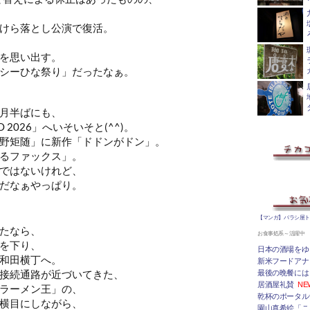
けら落とし公演で復活。
を思い出す。
シーひな祭り」だったなぁ。
月半ばにも、
O 2026」へいそいそと(^^)。
野矩随」に新作「ドドンがドン」。
るファックス」。
ではないけれど、
だなぁやっぱり。
【マンガ】バラシ屋
たなら、
お食事処系～活躍中
を下り、
日本の酒場をゆ
和田横丁へ。
新米フードアナ
接続通路が近づいてきた、
最後の晩餐には
居酒屋礼賛
NE
ラーメン王」の、
乾杯のポータルサ
横目にしながら、
園山真希絵「こ