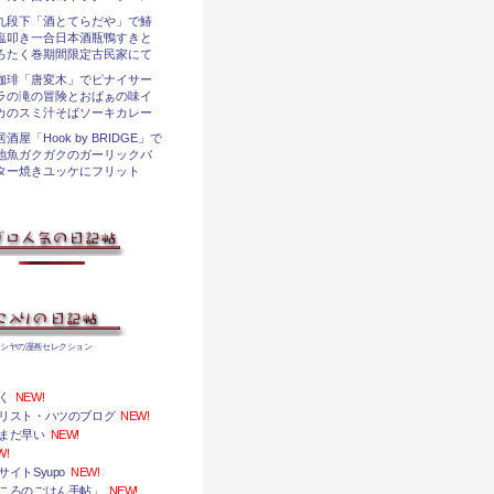
九段下「酒とてらだや」で鰆
塩叩き一合日本酒瓶鴨すきと
ろたく巻期間限定古民家にて
珈琲「唐変木」でピナイサー
ラの滝の冒険とおばぁの味イ
カのスミ汁そばソーキカレー
居酒屋「Hook by BRIDGE」で
地魚ガクガクのガーリックバ
ター焼きユッケにフリット
トシヤの漫画セレクション
く
NEW!
リスト・ハツのブログ
NEW!
まだ早い
NEW!
W!
イトSyupo
NEW!
ころのごはん手帖」
NEW!