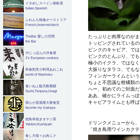
イタめしスペイン南欧系
Italian,Spanish
ふれんち独逸オーストリア
French,österreichisch
たっぷりと肉厚なのがま
TheBar 愛しの空間
the Bar
トッピングされているの
ピンクのキャビア、では
ザにっぽんの洋食屋
ピンクのとんぶり、でも
J's European cookery
極小のイクラ、ではなく
大振りなタラコ、でもな
和食割烹小料理あれこれ
world of Washoku
フィンガーライムという
ちょと不思議な柑橘類の
食いねぇ鮨天麩羅鰻
へー、初めてのご対面だ
Sushi,Tenpura,Unagi
ああ、確かにライムっぽ
キャビアライムとも呼ば
我らが居酒屋大衆食堂
favorite my Izakaya
焼鳥串焼きオヤジ系
ドリンクメニューから、
Yakitori,Kushiyaki
「焼き鳥用ワインカクテ
食し方様々お肉ニク