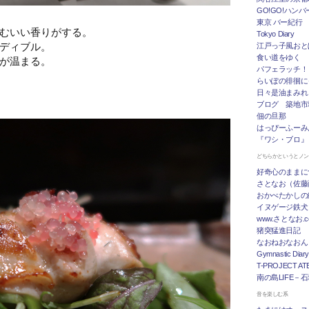
GO!GO!ハン
東京 バー紀行
むいい香りがする。
Tokyo Diary
ディブル。
江戸っ子風おと
食い道をゆく
が温まる。
パフェラッチ！
らいぽの徘徊に
日々是油まみれ
ブログ 築地市
佃の旦那
はっぴーふーみ
『ワシ・ブロ』
どちらかというとノ
好奇心のままに
さとなお（佐藤
おかべたかしの
イヌゲージ鉄犬
www.さとなお
猪突猛進日記
なおねおなおん
Gymnastic Diary
T-PROJECT ATE
南の島LIFE－
音を楽しむ系