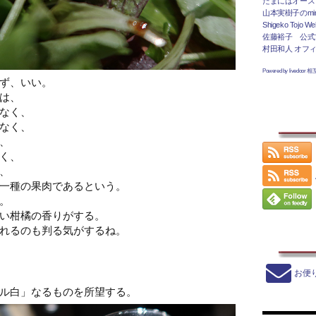
たまにはオース
山本実樹子のmir
Shigeko Tojo Web
佐藤裕子 公式
村田和人 オフ
Powered by livedoor 
ず、いい。
は、
なく、
なく、
、
く、
、
一種の果肉であるという。
。
い柑橘の香りがする。
れるのも判る気がするね。
お便
ル白」なるものを所望する。