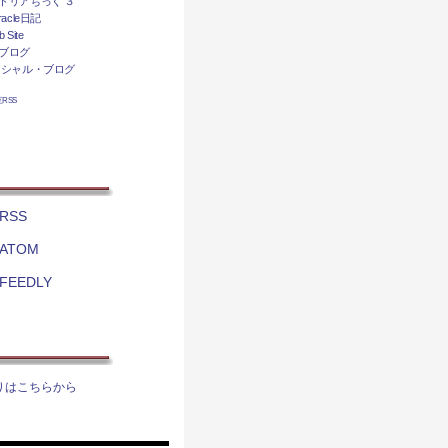
トリアちっく ３
acle日記
 Site
ブログ
ィシャル・ブログ
相互RSS
RSS
ATOM
FEEDLY
りはこちらから