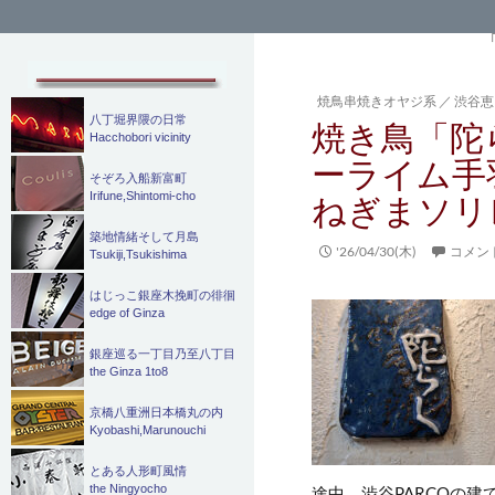
検
索
焼鳥串焼きオヤジ系
／
渋谷恵
八丁堀界隈の日常
焼き鳥「陀
Hacchobori vicinity
ーライム手
そぞろ入船新富町
Irifune,Shintomi-cho
ねぎまソリ
築地情緒そして月島
'26/04/30(木)
コメン
Tsukiji,Tsukishima
はじっこ銀座木挽町の徘徊
edge of Ginza
銀座巡る一丁目乃至八丁目
the Ginza 1to8
京橋八重洲日本橋丸の内
Kyobashi,Marunouchi
とある人形町風情
the Ningyocho
途中、渋谷PARCOの