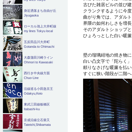
古びた雑居ビルの並び建
クランクするように今度
身近洒落まち自由が丘
Jiyugaoka
曲がり角では、アダルト
界隈の如何わしさを増長
ローカル池上大井町線
そのアダルトショップと
my lines Tokyu local
ひょろっとした白い暖簾
五反田品川大井町
Gotanda to Ohimachi
壁の瑠璃紺地の焼き物に
大森蒲田川崎ライン
白い凸文字で「陀らく」
Ohmori to Kawasaki
頼りなさげな暖簾を払い
すぐに狭い階段が二階へ
西行き中央線方面
Chuo-Line
沿線巡る小田急京王
Odakyu,Keio
東武三田線板橋区
Itabashi-ku
京成沿線立石柴又
Tateishi,Shibamata