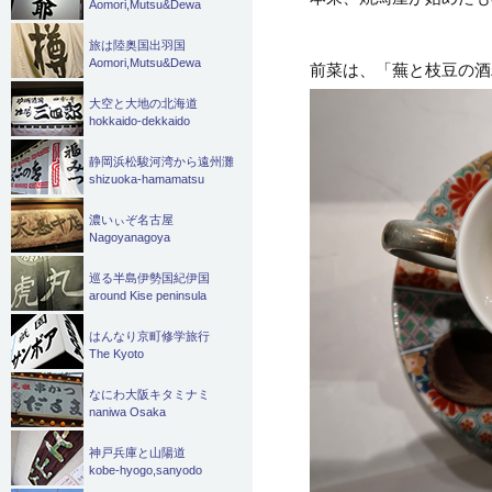
Aomori,Mutsu&Dewa
旅は陸奥国出羽国
Aomori,Mutsu&Dewa
前菜は、「蕪と枝豆の酒
大空と大地の北海道
hokkaido-dekkaido
静岡浜松駿河湾から遠州灘
shizuoka-hamamatsu
濃いぃぞ名古屋
Nagoyanagoya
巡る半島伊勢国紀伊国
around Kise peninsula
はんなり京町修学旅行
The Kyoto
なにわ大阪キタミナミ
naniwa Osaka
神戸兵庫と山陽道
kobe-hyogo,sanyodo