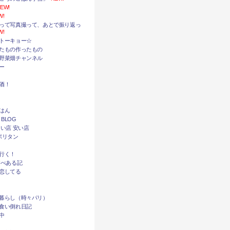
EW!
W!
って写真撮って、あとで振り返っ
W!
トーキョー☆
たもの作ったもの
野菜畑チャンネル
ー
酒！
はん
 BLOG
い店 安い店
ポリタン
行く！
食べある記
恋してる
暮らし（時々パリ）
食い倒れ日記
中