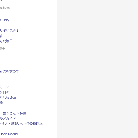
ら
お食事レポ
Diary
サボリ気分！
す
んな毎日
休業中
ものを求めて
ら ２
き日々
B's Blog」
粋
田舎うどん ２杯目
ルメガイド
作り方と燻製レシピ400種以上-
do Madrid