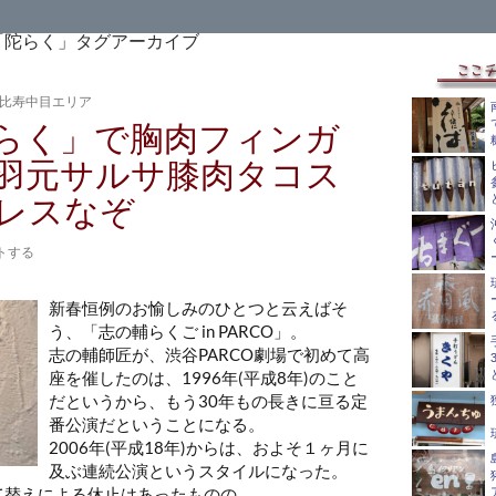
「陀らく」タグアーカイブ
比寿中目エリア
らく」で胸肉フィンガ
羽元サルサ膝肉タコス
レスなぞ
トする
新春恒例のお愉しみのひとつと云えばそ
う、「志の輔らくご in PARCO」。
志の輔師匠が、渋谷PARCO劇場で初めて高
座を催したのは、1996年(平成8年)のこと
だというから、もう30年もの長きに亘る定
番公演だということになる。
2006年(平成18年)からは、およそ１ヶ月に
及ぶ連続公演というスタイルになった。
建て替えによる休止はあったものの、