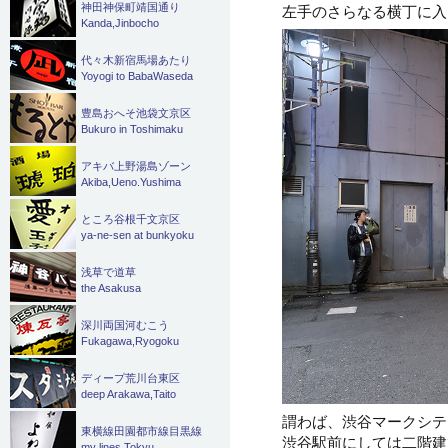
神田神保町靖国通り
左手のさらなる横丁に入
Kanda,Jinbocho
代々木新宿馬場あたり
Yoyogi to BabaWaseda
豊島おへそ池袋文京区
Bukuro in Toshimaku
アキバ上野湯島ゾーン
Akiba,Ueno.Yushima
ところ谷根千文京区
ya-ne-sen at bunkyoku
浅草で道草
the Asakusa
深川両国河むこう
Fukagawa,Ryogoku
ディープ荒川台東区
deep Arakawa,Taito
謂わば、渋谷マークシテ
東横線田園都市線目黒線
渋谷駅前にしては二階建
my lines Tokyu