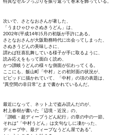
特異なセルフっぷりを振り返って巻末を飾っている。
次いで、さとなおさんが著した、
「うまひゃひゃさぬきうどん」は、
2002年(平成14年)5月の初版が手許にある。
さとなおさんが大阪勤務時代に出会ってしまった、
さぬきうどんの美味しさに、
謂わば狂喜乱舞している様子が手に取るように、
読み応えをもって面白く読め、
かつ讃岐うどんの様々な側面が伝わってくる。
ここにも、飯山町「中村」との初対面の状況が、
ビビッドに描かれていて、「中村」の項の表題は、
“異空間の非日常”とまで書かれているんだ。
最近になって、ネット上で盗み読んだのが、
村上春樹が書いた「辺境・近況」の、
「讃岐・超ディープうどん紀行」の章の中の一節。
それは”「中村うどん」は文句なしに凄かった、
ディープ中、最ディープなうどん屋である”、