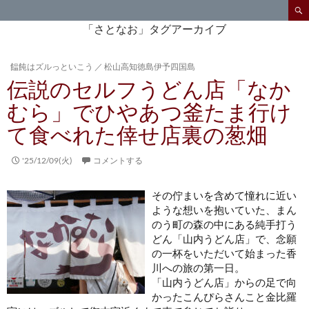
検
索
コ
「さとなお」タグアーカイブ
ン
テ
饂飩はズルっといこう
／
松山高知徳島伊予四国島
ン
伝説のセルフうどん店「なか
ツ
へ
むら」でひやあつ釜たま行け
ス
て食べれた倖せ店裏の葱畑
キ
ッ
プ
'25/12/09(火)
コメントする
その佇まいを含めて憧れに近い
ような想いを抱いていた、まん
のう町の森の中にある純手打う
どん「山内うどん店」で、念願
の一杯をいただいて始まった香
川への旅の第一日。
「山内うどん店」からの足で向
かったこんぴらさんこと金比羅