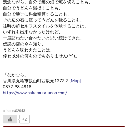
残念ながら、自分で裏の畑で葱を切ることも、
自分でうどんを湯掻くことも、
自分で勝手に料金精算することも、
その辺の石に座ってうどんを啜ることも、
往時の超セルフスタイルを体験することは、
いずれも出来なかったけれど、
一度訪ねたい食べたいと思い続けてきた、
伝説の店の今を知り、
うどんを味わえたことは、
倖せ以外の何ものでもありません(^^)。
「なかむら」
香川県丸亀市飯山町西坂元1373-3
[Map]
0877-98-4818
https://www.nakamura-udon.com/
column/02943
+2