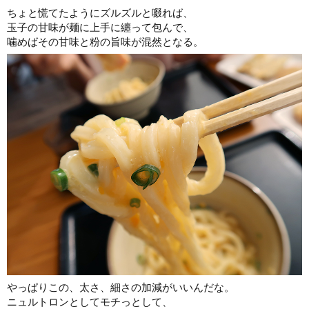
ちょと慌てたようにズルズルと啜れば、
玉子の甘味が麺に上手に纏って包んで、
噛めばその甘味と粉の旨味が混然となる。
やっぱりこの、太さ、細さの加減がいいんだな。
ニュルトロンとしてモチっとして、