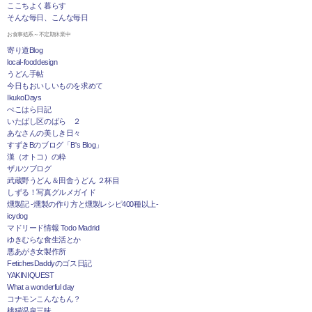
ここちよく暮らす
そんな毎日、こんな毎日
お食事処系～不定期休業中
寄り道Blog
local-fooddesign
うどん手帖
今日もおいしいものを求めて
IkukoDays
ぺこはら日記
いたばし区のばら ２
あなさんの美しき日々
すずきBのブログ「B's Blog」
漢（オトコ）の粋
ザルツブログ
武蔵野うどん＆田舎うどん ２杯目
しずる！写真グルメガイド
燻製記 -燻製の作り方と燻製レシピ400種以上-
icydog
マドリード情報 Todo Madrid
ゆきむらな食生活とか
悪あがき女製作所
FetichesDaddyのゴス日記
YAKINIQUEST
What a wonderful day
コナモンこんなもん？
桃猫温泉三昧