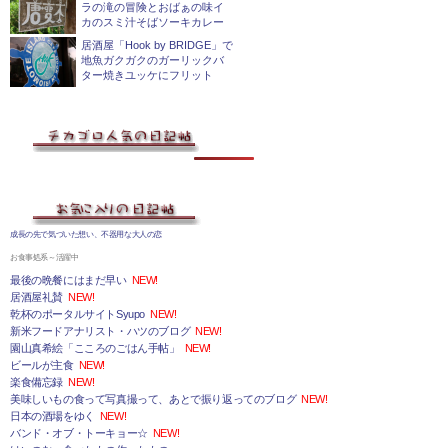
ラの滝の冒険とおばぁの味イ
カのスミ汁そばソーキカレー
居酒屋「Hook by BRIDGE」で
地魚ガクガクのガーリックバ
ター焼きユッケにフリット
成長の先で気づいた想い、不器用な大人の恋
お食事処系～活躍中
最後の晩餐にはまだ早い
NEW!
居酒屋礼賛
NEW!
乾杯のポータルサイトSyupo
NEW!
新米フードアナリスト・ハツのブログ
NEW!
園山真希絵「こころのごはん手帖」
NEW!
ビールが主食
NEW!
楽食備忘録
NEW!
美味しいもの食って写真撮って、あとで振り返ってのブログ
NEW!
日本の酒場をゆく
NEW!
バンド・オブ・トーキョー☆
NEW!