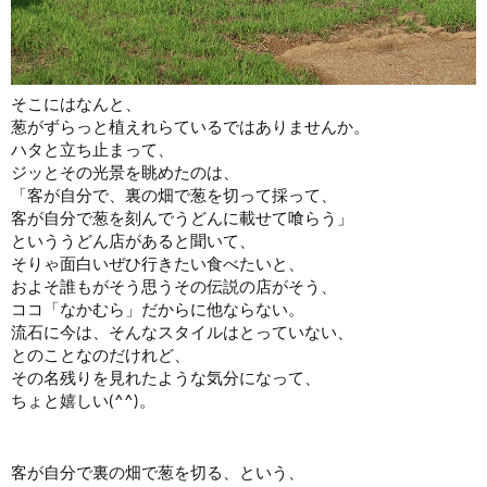
そこにはなんと、
葱がずらっと植えれらているではありませんか。
ハタと立ち止まって、
ジッとその光景を眺めたのは、
「客が自分で、裏の畑で葱を切って採って、
客が自分で葱を刻んでうどんに載せて喰らう」
といううどん店があると聞いて、
そりゃ面白いぜひ行きたい食べたいと、
およそ誰もがそう思うその伝説の店がそう、
ココ「なかむら」だからに他ならない。
流石に今は、そんなスタイルはとっていない、
とのことなのだけれど、
その名残りを見れたような気分になって、
ちょと嬉しい(^^)。
客が自分で裏の畑で葱を切る、という、