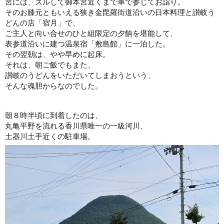
宮には、ズルして御本宮近くまで車で参じてお詣り。
そのお膝元ともいえる狭き金毘羅街道沿いの日本料理と讃岐う
どんの店「宿月」で、
ご主人と向い合せのひと組限定の夕餉を堪能して、
表参道沿いに建つ温泉宿「敷島館」に一泊した。
その翌朝は、やや早めに起床。
それは、朝ご飯でもまた、
讃岐のうどんをいただいてしまおうという、
そんな魂胆からなのでした。
朝８時半頃に到着したのは、
丸亀平野を流れる香川県唯一の一級河川、
土器川土手近くの駐車場。