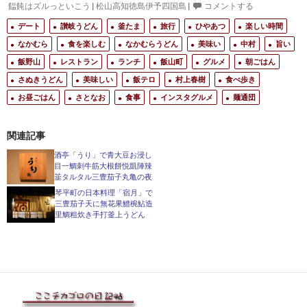
饂飩はズルっといこう
|
松山高知徳島伊予四国島
|
コメントする
デート
讃岐うどん
釜たま
旅行
ひやあつ
楽しい時間
なかむら
食を楽しむ
なかむらうどん
美味い
中村
旨い
飯野山
レストラン
ランチ
飯山町
グルメ
朝ごはん
さぬきうどん
美味しい
飯テロ
村上春樹
食べ歩き
お昼ごはん
さとなお
食事
インスタグルメ
麺通団
関連記事
酒亭「うり」で青大豆お浸し
目一鯛刺牛筋大根餅悦凱陣辣
韮タルタル三豊茄子丸亀の夜
琴平町の日本料理「宿月」で
三豊茄子天に無花果鱧椀鮎造
里鯛粗炊き手打釜上うどん