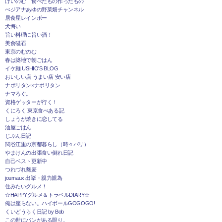
けいのむ 食べたもの作ったもの
べジアナあゆの野菜畑チャンネル
居食屋レインボー
犬悔い
旨い料理に旨い酒！
美食磁石
東京のむのむ
春は築地で朝ごはん
イケ麺 USHIO'S BLOG
おいしい店 うまい店 安い店
ナポリタン×ナポリタン
ナマろぐ。
資格ゲッターが行く！
くにろく 東京食べある記
しょうが焼きに恋してる
油屋ごはん
じぶん日記
関谷江里の京都暮らし（時々パリ）
やまけんの出張食い倒れ日記
自己ベスト更新中
つれづれ蕎麦
journaux 出挙・親力親為
住みたいグルメ！
☆HAPPYグルメ＆トラベルDIARY☆
俺は座らない。ハイボールGOGOGO!
くいどうらく日記 by Bob
この世にパンがある限り。