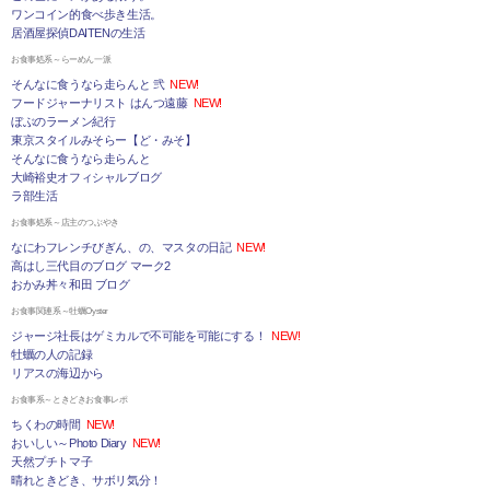
ワンコイン的食べ歩き生活。
居酒屋探偵DAITENの生活
お食事処系～らーめん一派
そんなに食うなら走らんと 弐
NEW!
フードジャーナリスト はんつ遠藤
NEW!
ぼぶのラーメン紀行
東京スタイルみそらー【ど・みそ】
そんなに食うなら走らんと
大崎裕史オフィシャルブログ
ラ部生活
お食事処系～店主のつぶやき
なにわフレンチびぎん、の、マスタの日記
NEW!
高はし三代目のブログ マーク2
おかみ丼々和田 ブログ
お食事関連系～牡蠣Oyster
ジャージ社長はゲミカルで不可能を可能にする！
NEW!
牡蠣の人の記録
リアスの海辺から
お食事系～ときどきお食事レポ
ちくわの時間
NEW!
おいしい～Photo Diary
NEW!
天然プチトマ子
晴れときどき、サボリ気分！