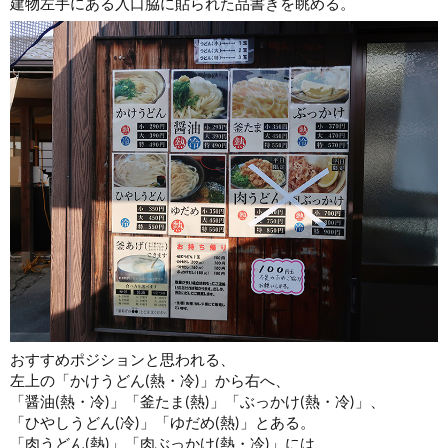
建物左手にある入口脇に貼られた品書きを眺める。
おすすめポジションと思われる、
左上の「かけうどん(熱・冷)」から右へ、
「醤油(熱・冷)」「釜たま(熱)」「ぶっかけ(熱・冷)」、
「ひやしうどん(冷)」「ゆだめ(熱)」とある。
「肉うどん(熱)」「肉ぶっかけ(熱・冷)」には、