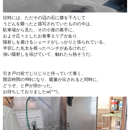
往時には、ただその辺の石に腰を下ろして
うどんを啜ったと描写されていたものの今は、
駐車場から見た、その小屋の裏手に、
およそ広々としたお食事エリアがあり、
陽射しを避けるシェードがしっかりと張られている。
半切した丸太を模ったベンチがあるけれど、
強い陽射しを浴びていて、触れたら熱そうだ。
引き戸の前でじりじりと待っていて漸く、
開店時間の9時になり、暖簾が出されると同時に、
どうぞ、と声が掛かった。
お待ちしておりましたw(^^)。