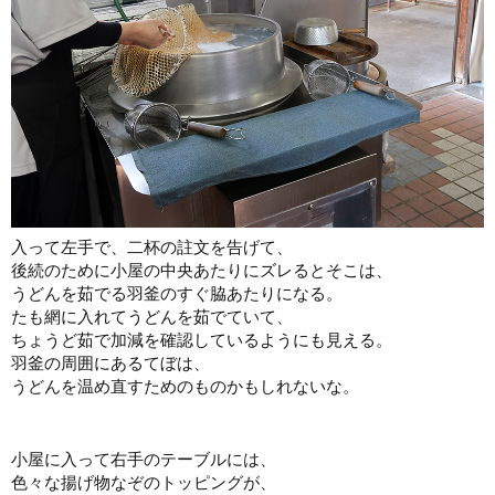
入って左手で、二杯の註文を告げて、
後続のために小屋の中央あたりにズレるとそこは、
うどんを茹でる羽釜のすぐ脇あたりになる。
たも網に入れてうどんを茹でていて、
ちょうど茹で加減を確認しているようにも見える。
羽釜の周囲にあるてぼは、
うどんを温め直すためのものかもしれないな。
小屋に入って右手のテーブルには、
色々な揚げ物なぞのトッピングが、