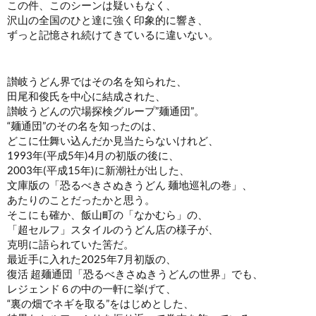
この件、このシーンは疑いもなく、
沢山の全国のひと達に強く印象的に響き、
ずっと記憶され続けてきているに違いない。
讃岐うどん界ではその名を知られた、
田尾和俊氏を中心に結成された、
讃岐うどんの穴場探検グループ”麺通団”。
“麺通団”のその名を知ったのは、
どこに仕舞い込んだか見当たらないけれど、
1993年(平成5年)4月の初版の後に、
2003年(平成15年)に新潮社が出した、
文庫版の「恐るべきさぬきうどん 麺地巡礼の巻」、
あたりのことだったかと思う。
そこにも確か、飯山町の「なかむら」の、
「超セルフ」スタイルのうどん店の様子が、
克明に語られていた筈だ。
最近手に入れた2025年7月初版の、
復活 超麺通団「恐るべきさぬきうどんの世界」でも、
レジェンド６の中の一軒に挙げて、
“裏の畑でネギを取る”をはじめとした、