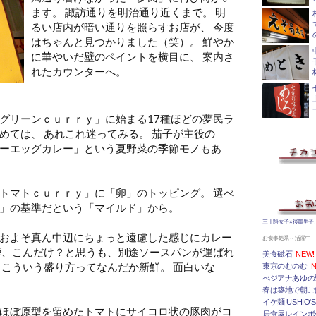
ます。 諏訪通りを明治通り近くまで。 明
るい店内が暗い通りを照らすお店
が、 今度
はちゃんと見つかりました（笑）。 鮮やか
に華やいだ壁のペイント
を横目に、 案内さ
れたカウンターへ。
グリーンｃｕｒｒｙ」に始まる17種ほどの夢民ラ
めては、 あれこれ迷ってみる。 茄子が主役の
ーエッグカレー」という夏野菜の季節モノもあ
トマトｃｕｒｒｙ」に「卵」のトッピング。 選べ
」の基準だという「マイルド」から。
三十路女子×後輩男子
およそ真ん中辺にちょっと遠慮した感じにカレー
お食事処系～活躍中
瞬、こんだけ？と思うも、別途ソースパンが運ばれ
美食磁石
NEW!
 こういう盛り方
ってなんだか新鮮。 面白いな
東京のむのむ
N
べジアナあゆの
春は築地で朝ご
イケ麺 USHIO'S
ほぼ原型を留めたトマトにサイコロ状の豚肉がコ
居食屋レインボ