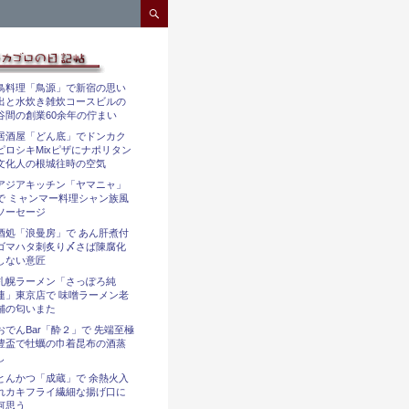
コンテンツへスキップ
鳥料理「鳥源」で新宿の思い
出と水炊き雑炊コースビルの
谷間の創業60余年の佇まい
居酒屋「どん底」でドンカク
ピロシキMixピザにナポリタン
文化人の根城往時の空気
アジアキッチン「ヤマニャ」
で ミャンマー料理シャン族風
ソーセージ
酒処「浪曼房」で あん肝煮付
ゴマハタ刺炙り〆さば陳腐化
しない意匠
札幌ラーメン「さっぽろ純
連」東京店で 味噌ラーメン老
舗の匂いまた
おでんBar「酔２」で 先端至極
豊盃で牡蠣の巾着昆布の酒蒸
し
とんかつ「成蔵」で 余熱火入
れカキフライ繊細な揚げ口に
何思う