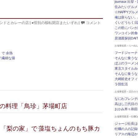
journaux 出
住みたいグルメ
☆HAPPYグル
俺は座らない。
ンドとカレーの店
|
●惜別の移転閉店またいずれ
|
コメント
くいどうらく日記 
この世にパンが
ワンコイン的食
居酒屋探偵DAI
お食事処系～らーめ
フードジャーナ
」で 余熱
そんなに食うな
イ繊細な揚
ぼぶのラーメン
東京スタイルみ
そんなに食うな
大崎裕史オフィ
ラ部生活
お食事処系～店主の
なにわフレンチ
んの料理「鳥珍」茅場町店
高はし三代目の
おかみ丼々和田
お食事関連系～牡蠣Oys
ジャージ社長は
SINE「梨の家」で 藻塩ちょんのもち豚カ
牡蠣の人の記録
リアスの海辺か