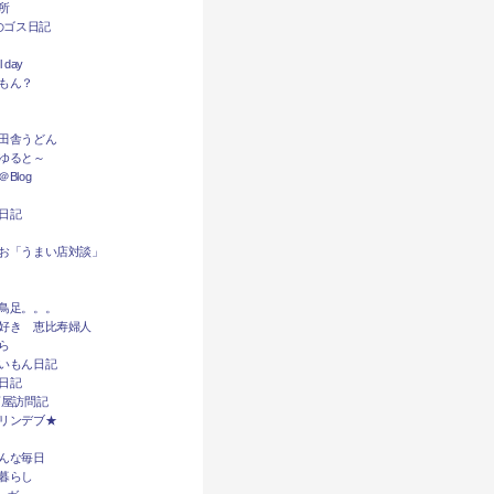
所
dyのゴス日記
l day
もん？
田舎うどん
ゆると～
Blog
日記
お「うまい店対談」
鳥足。。。
好き 恵比寿婦人
ら
いもん日記
日記
酒屋訪問記
リンデブ★
んな毎日
暮らし