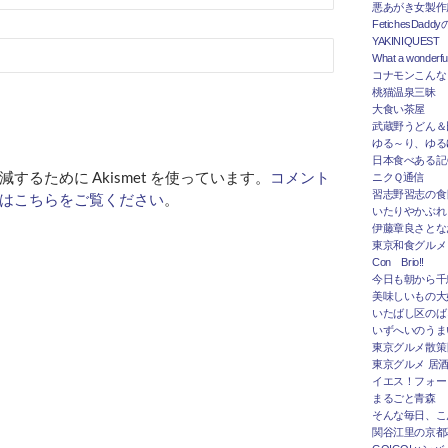
悪あがき女製作
FetichesDad
YAKINIQUEST
What a wonderfu
コナモンこんな
桃猫温泉三昧
大食い茶屋
武蔵野うどん＆
ゆる～り、ゆる
日本食べある記＠
するために Akismet を使っています。
コメント
ニクＱ通信
習志野習志の食
はこちらをご覧ください
。
いたりやかぶれ
伊藤章良さとな
東京和食グルメ
Con Brio!!
今日も朝から千
美味しいもの大
いたばし区のば
いずへいのうま
東京グルメ散策
東京グルメ 居
イエス！フォー
まるごと青森
そんな毎日、こ
関谷江里の京都