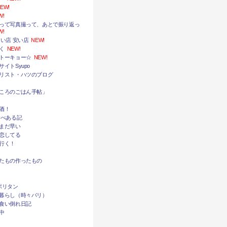
EW!
W!
って写真撮って、あとで振り返っ
W!
い店 安い店
NEW!
く
NEW!
トーキョー☆
NEW!
イトSyupo
リスト・ハツのブログ
ころのごはん手帖」
酒！
食べある記
まだ早い
恋してる
行く！
たもの作ったもの
ポリタン
暮らし（時々パリ）
食い倒れ日記
中