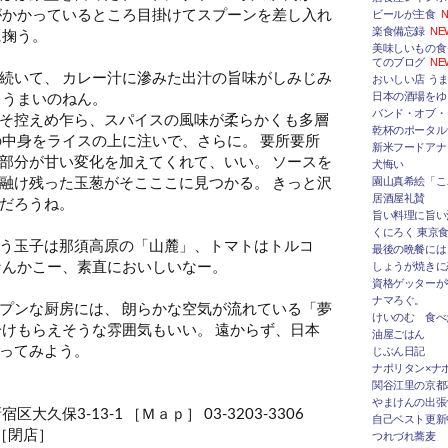
がかかっているところ目掛けてスプーンを差し入れ
ビールが主食
N
楽食備忘録
NE
に掬う。
美味しいもの食
てのブログ
NE
続いて、 カレー汁に滲みた出汁の旨味がしみじみ
おいしい店 うま
、うまいのねん。
日本の酒場をゆ
バンド・オブ・
そ控えめ乍ら、スパイスの風味が柔らかくも多層
乾杯のポータルサ
の中身をライスの上に注いで、さらに
。 要所要所
新米フードアナ
部分が甘い変化を加えてくれて、いい。 ソースを
犬悔い
融け残った玉葱がそこここに見つかる
。 きっと沢
園山真希絵「こ
居酒屋礼賛
だろうね。
旨い料理に旨い
くにろく 東京
う玉子は那須高原の「山麓」、トマトはトルコ
最後の晩餐には
なんかこー、素直においしいなー。
しょうが焼きに
資格ゲッターが
ナマろぐ。
プンな厨房には、 朗らかな空気が流れている「夢
けいのむ 食べ
分けもらえそうな雰囲気もいい。 遠からず、日本
油屋ごはん
ってみよう。
じぶん日記
ナポリタン×ナ
関谷江里の京都
やまけんの出張
大久保3-13-1 ［Ｍａｐ］ 03-3203-3306
自己ベスト更新
閉店］
つれづれ蕎麦