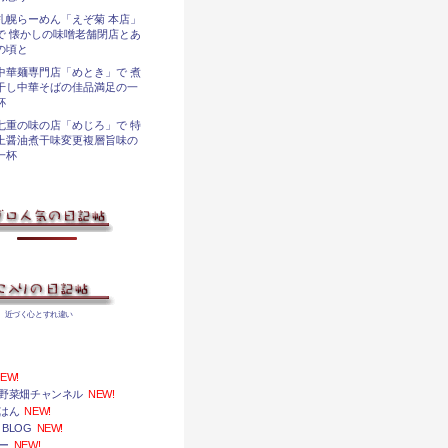
札幌らーめん「えぞ菊 本店」
で 懐かしの味噌老舗閉店とあ
の頃と
中華麺専門店「めとき」で 煮
干し中華そばの佳品満足の一
杯
七重の味の店「めじろ」で 特
上醤油煮干味変更複層旨味の
一杯
、近づく心とすれ違い
EW!
野菜畑チャンネル
NEW!
はん
NEW!
 BLOG
NEW!
ー
NEW!