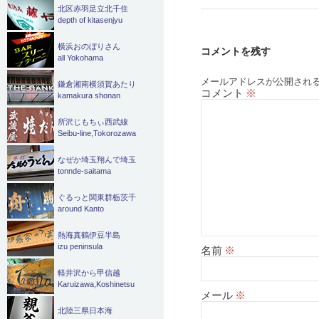
ゲ
北区赤羽足立北千住
ー
depth of kitasenjyu
シ
横浜おのぼりさん
コメントを残す
all Yokohama
ョ
メールアドレスが公開され
鎌倉湘南横須賀あたり
コメント
※
ン
kamakura shonan
所沢じもちぃ西武線
Seibu-line,Tokorozawa
なぜか埼玉翔んで埼玉
tonnde-saitama
ぐるっと関東群栃茨千
around Kanto
熱海真鶴伊豆半島
izu peninsula
名前
※
軽井沢から甲信越
Karuizawa,Koshinetsu
メール
※
北陸三県日本海