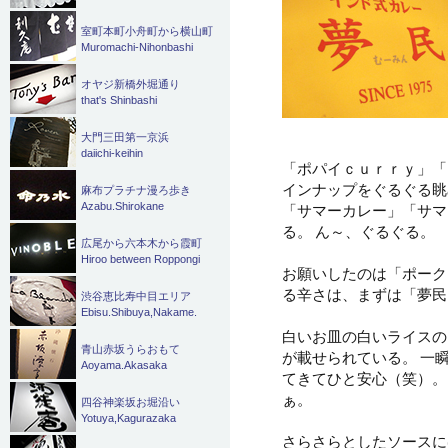
室町本町小舟町から横山町
Muromachi-Nihonbashi
オヤジ新橋外堀通り
that's Shinbashi
大門三田第一京浜
daiichi-keihin
「ポパイｃｕｒｒｙ」「
インナップをぐるぐる眺
麻布プラチナ漫ろ歩き
Azabu.Shirokane
「サマーカレー」「サマ
る。 ん～、ぐるぐる。
広尾から六本木から霞町
Hiroo between Roppongi
お願いしたのは「ポーク
る辛さは、まずは「夢民
渋谷恵比寿中目エリア
Ebisu.Shibuya,Nakame.
白いお皿の白いライスの
青山赤坂うらおもて
が載せられている。 一
Aoyama.Akasaka
てきてひと安心（笑）。
ぁ。
四谷神楽坂お堀沿い
Yotuya,Kagurazaka
さらさらとしたソースに