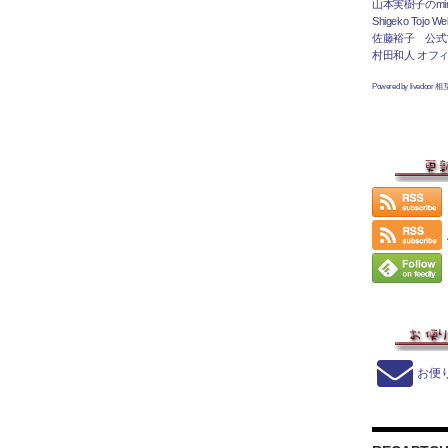
山本実樹子のmir
Shigeko Tojo Web
佐藤裕子 公式
村田和人 オフ
Powered by livedoor 
お便