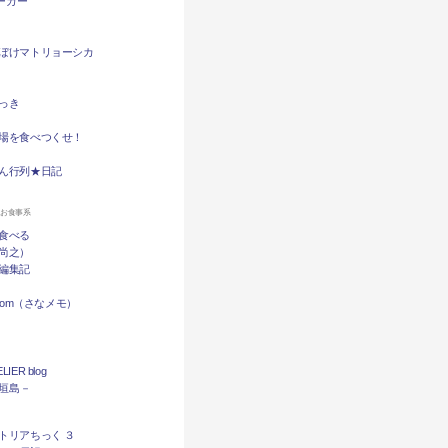
バーガー
ぼけマトリョーシカ
っき
場を食べつくせ！
ん行列★日記
ンお食事系
食べる
尚之）
編集記
.com（さなメモ）
LIER blog
石垣島－
トリアちっく ３