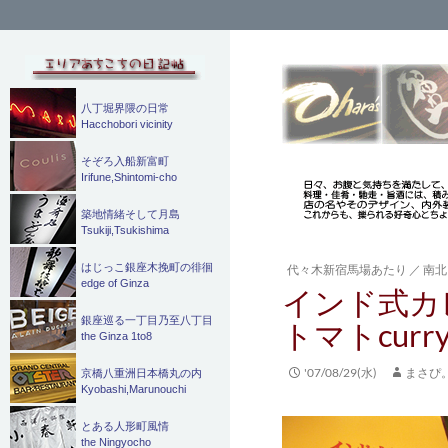
検
索
八丁堀界隈の日常
Hacchobori vicinity
そぞろ入船新富町
Irifune,Shintomi-cho
築地情緒そして月島
Tsukiji,Tsukishima
はじっこ銀座木挽町の徘徊
代々木新宿馬場あたり
／
南北
edge of Ginza
インド式カ
銀座巡る一丁目乃至八丁目
トマトcur
the Ginza 1to8
'07/08/29(水)
まさぴ
京橋八重洲日本橋丸の内
Kyobashi,Marunouchi
とある人形町風情
the Ningyocho