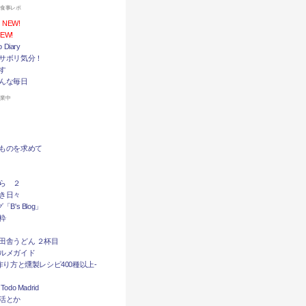
お食事レポ
NEW!
EW!
Diary
サボリ気分！
す
んな毎日
休業中
ものを求めて
ら ２
き日々
B's Blog」
粋
田舎うどん ２杯目
ルメガイド
作り方と燻製レシピ400種以上-
do Madrid
活とか