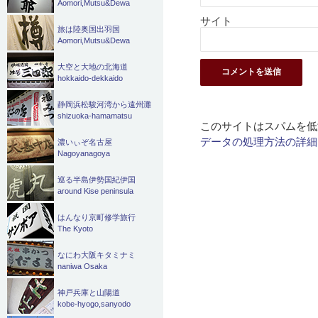
Aomori,Mutsu&Dewa
サイト
旅は陸奥国出羽国
Aomori,Mutsu&Dewa
大空と大地の北海道
hokkaido-dekkaido
静岡浜松駿河湾から遠州灘
shizuoka-hamamatsu
このサイトはスパムを低減
データの処理方法の詳細
濃いぃぞ名古屋
Nagoyanagoya
巡る半島伊勢国紀伊国
around Kise peninsula
はんなり京町修学旅行
The Kyoto
なにわ大阪キタミナミ
naniwa Osaka
神戸兵庫と山陽道
kobe-hyogo,sanyodo