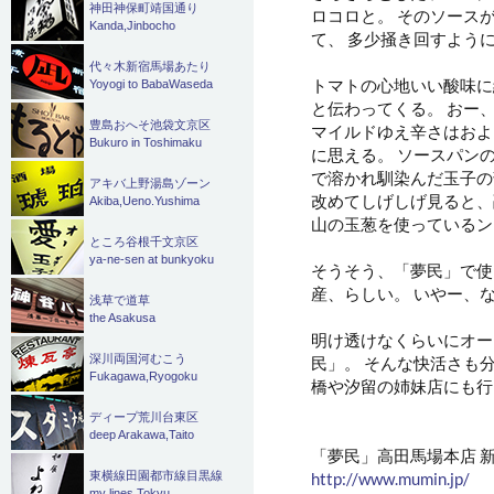
神田神保町靖国通り
ロコロと
。 そのソース
Kanda,Jinbocho
て、 多少掻き回すよう
代々木新宿馬場あたり
トマトの心地いい酸味に
Yoyogi to BabaWaseda
と伝わってくる。 おー
豊島おへそ池袋文京区
マイルドゆえ辛さはおよ
Bukuro in Toshimaku
に思える。 ソースパン
で溶かれ馴染んだ玉子の
アキバ上野湯島ゾーン
改めてしげしげ見ると、
Akiba,Ueno.Yushima
山の玉葱を使っているン
ところ谷根千文京区
ya-ne-sen at bunkyoku
そうそう、「夢民」で使
産、らしい。 いやー、
浅草で道草
the Asakusa
明け透けなくらいにオー
深川両国河むこう
民」。 そんな快活さも
Fukagawa,Ryogoku
橋や汐留の姉妹店にも行
ディープ荒川台東区
deep Arakawa,Taito
「夢民」高田馬場本店 新宿区
http://www.mumin.jp/
［
東横線田園都市線目黒線
my lines Tokyu