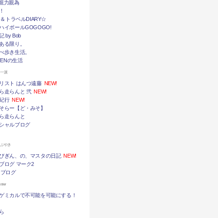
挙・親力親為
！
メ＆トラベルDIARY☆
ハイボールGOGOGO!
by Bob
ある限り。
べ歩き生活。
TENの生活
ん一派
リスト はんつ遠藤
NEW!
ら走らんと 弐
NEW!
紀行
NEW!
そらー【ど・みそ】
ら走らんと
シャルブログ
つぶやき
びぎん、の、マスタの日記
NEW!
ブログ マーク2
 ブログ
ter
ゲミカルで不可能を可能にする！
ら