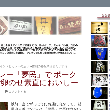
インドとカレーの店
／
●惜別の移転閉店またいずれ
レー「夢民」で ポーク
ry卵のせ素直においしー
。
コメントする
以前、当てずっぽうにお店に向かって、 結
局辿り着けなかった「夢民」に再び向かい