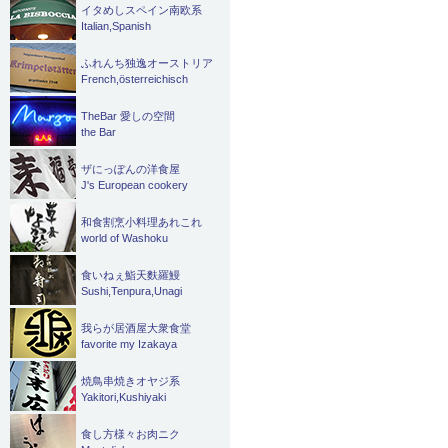
イタめしスペイン南欧系
Italian,Spanish
ふれんち独逸オーストリア
French,österreichisch
TheBar 愛しの空間
the Bar
ザにっぽんの洋食屋
J's European cookery
和食割烹小料理あれこれ
world of Washoku
食いねぇ鮨天麩羅鰻
Sushi,Tenpura,Unagi
我らが居酒屋大衆食堂
favorite my Izakaya
焼鳥串焼きオヤジ系
Yakitori,Kushiyaki
食し方様々お肉ニク