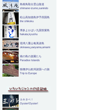
島根鳥取出雲山陰道
shimane-izumo,sanindo
松山高知徳島伊予四国島
the shikoku
博多よかばい九国筑紫島
hakata,kyushu
琉球八重山奄美諸島
okinawa,yaeyama,amami
南の島の楽園たち
Paradise Islands
独墺伊仏欧州諸国への旅
Trip to Europe
カキタベ！
Oyster!Oyster!