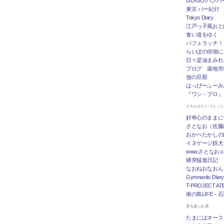
GO!GO!ハン
東京 バー紀行
Tokyo Diary
江戸っ子風おと
食い道をゆく
パフェラッチ！
らいぽの徘徊に
日々是油まみれ
ブログ 築地市
佃の旦那
はっぴーふーみ
『ワシ・ブロ』
どちらかというとノ
好奇心のままに
さとなお（佐藤
おかべたかしの
イヌゲージ鉄犬
www.さとなお
猪突猛進日記
なおねおなおん
Gymnastic Diary
T-PROJECT ATE
南の島LIFE－
音を楽しむ系
たまにはオース