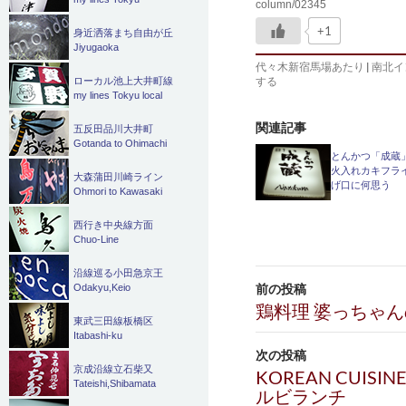
column/02345
+1
身近洒落まち自由が丘
Jiyugaoka
代々木新宿馬場あたり
|
南北イ
する
ローカル池上大井町線
my lines Tokyu local
関連記事
五反田品川大井町
Gotanda to Ohimachi
とんかつ「成蔵
火入れカキフラ
大森蒲田川崎ライン
げ口に何思う
Ohmori to Kawasaki
西行き中央線方面
Chuo-Line
投
沿線巡る小田急京王
前の投稿
Odakyu,Keio
稿
鶏料理 婆っちゃ
東武三田線板橋区
ナ
Itabashi-ku
次の投稿
ビ
京成沿線立石柴又
KOREAN CUI
Tateishi,Shibamata
ルビランチ