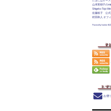
たまにはオース
山本実樹子のmir
Shigeko Tojo Web
佐藤裕子 公式
村田和人 オフ
Powered by livedoor 
お便