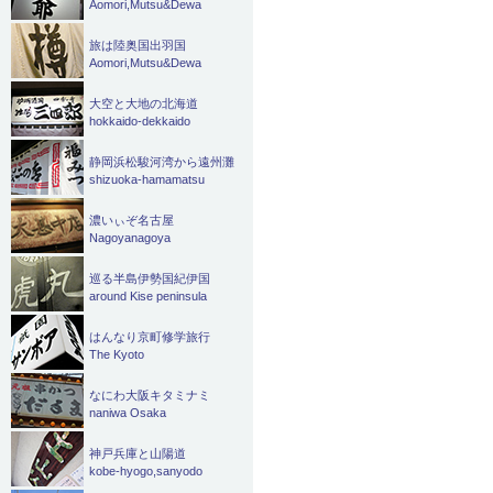
Aomori,Mutsu&Dewa
旅は陸奥国出羽国
Aomori,Mutsu&Dewa
大空と大地の北海道
hokkaido-dekkaido
静岡浜松駿河湾から遠州灘
shizuoka-hamamatsu
濃いぃぞ名古屋
Nagoyanagoya
巡る半島伊勢国紀伊国
around Kise peninsula
はんなり京町修学旅行
The Kyoto
なにわ大阪キタミナミ
naniwa Osaka
神戸兵庫と山陽道
kobe-hyogo,sanyodo