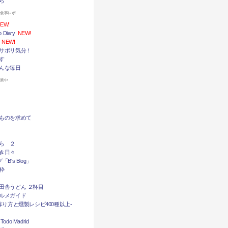
ら
お食事レポ
EW!
Diary
NEW!
NEW!
サボリ気分！
す
んな毎日
休業中
ものを求めて
ら ２
き日々
B's Blog」
粋
田舎うどん ２杯目
ルメガイド
作り方と燻製レシピ400種以上-
do Madrid