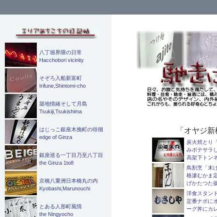
検
索
八丁堀界隈の日常
Hacchobori vicinity
そぞろ入船新富町
Irifune,Shintomi-cho
築地情緒そして月島
Tsukiji,Tsukishima
「オヤジ新
はじっこ銀座木挽町の徘徊
edge of Ginza
炭火焼とり
みポテサラ
銀座巡る一丁目乃至八丁目
高架下トン
the Ginza 1to8
鳥割烹「末
格滲むかま
京橋八重洲日本橋丸の内
げかたつた
Kyobashi,Marunouchi
洋食スタン
定番ナポに
とある人形町風情
ーグ丼にカ
the Ningyocho