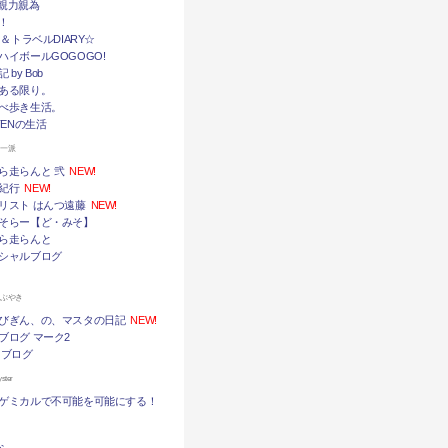
挙・親力親為
！
メ＆トラベルDIARY☆
ハイボールGOGOGO!
by Bob
ある限り。
べ歩き生活。
TENの生活
ん一派
ら走らんと 弐
NEW!
紀行
NEW!
リスト はんつ遠藤
NEW!
そらー【ど・みそ】
ら走らんと
シャルブログ
つぶやき
びぎん、の、マスタの日記
NEW!
ブログ マーク2
 ブログ
ter
ゲミカルで不可能を可能にする！