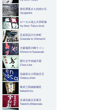
身近洒落まち自由が丘
Jiyugaoka
ローカル池上大井町線
my lines Tokyu local
五反田品川大井町
Gotanda to Ohimachi
大森蒲田川崎ライン
Ohmori to Kawasaki
西行き中央線方面
Chuo-Line
沿線巡る小田急京王
Odakyu,Keio
東武三田線板橋区
Itabashi-ku
京成沿線立石柴又
Tateishi,Shibamata