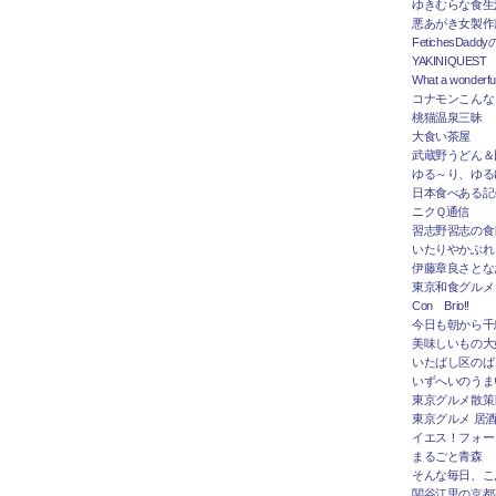
ゆきむらな食生
悪あがき女製作
FetichesDad
YAKINIQUEST
What a wonderfu
コナモンこんな
桃猫温泉三昧
大食い茶屋
武蔵野うどん＆
ゆる～り、ゆる
日本食べある記＠
ニクＱ通信
習志野習志の食
いたりやかぶれ
伊藤章良さとな
東京和食グルメ
Con Brio!!
今日も朝から千
美味しいもの大
いたばし区のば
いずへいのうま
東京グルメ散策
東京グルメ 居
イエス！フォー
まるごと青森
そんな毎日、こ
関谷江里の京都