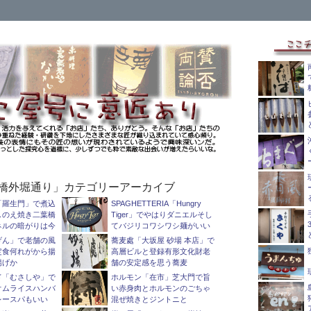
橋外堀通り」カテゴリーアーカイブ
「羅生門」で煮込
SPAGHETTERIA「Hungry
しのえ焼き二葉橋
Tiger」でやはりダニエルそし
ネルの暗がりは今
てバジリコワシワシ麺がいい
げん」で老舗の風
蕎麦處「大坂屋 砂場 本店」で
定食何れがから揚
高層ビルと登録有形文化財老
揚げか
舗の安定感を思う蕎麦
ド「むさしや」で
ホルモン「在市」芝大門で旨
オムライスハンバ
い赤身肉とホルモンのごちゃ
レースパもいい
混ぜ焼きとジントニと