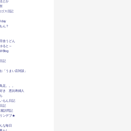
活とか
所
dyのゴス日記
l day
もん？
田舎うどん
ゆると～
Blog
日記
お「うまい店対談」
鳥足。。。
好き 恵比寿婦人
ら
いもん日記
日記
酒屋訪問記
リンデブ★
んな毎日
暮らし