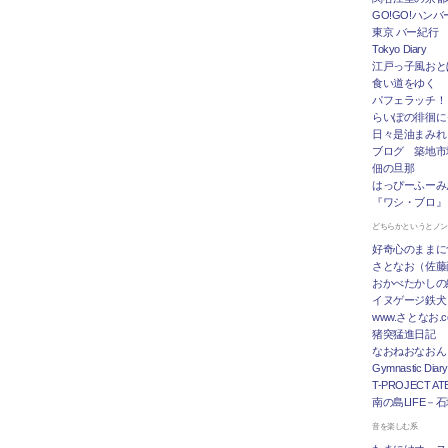
GO!GO!ハン
東京 バー紀行
Tokyo Diary
江戸っ子風おと
食い道をゆく
パフェラッチ！
らいぽの徘徊に
日々是油まみれ
ブログ 築地市
佃の旦那
はっぴーふーみ
『ワシ・ブロ』
どちらかというとノ
好奇心のままに
さとなお（佐藤
おかべたかしの
イヌゲージ鉄犬
www.さとなお
猪突猛進日記
なおねおなおん
Gymnastic Diary
T-PROJECT ATE
南の島LIFE－
音を楽しむ系