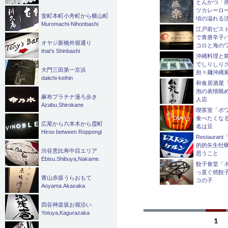
とんかつ「
ツカレーロ
室町本町小舟町から横山町
頃の溢れる
Muromachi-Nihonbashi
江戸前ビスト
で青唐辛子
オヤジ新橋外堀通り
コロと海のワ
that's Shinbashi
沖縄料理と
でしりしり
大門三田第一京浜
担々麺沖縄
daiichi-keihin
和食居酒屋「
泡の表情眺
麻布プラチナ漫ろ歩き
人店
Azabu.Shirokane
喫茶室「ポワ
食べたくな
広尾から六本木から霞町
名は豆
Hiroo between Roppongi
Restaura
的的矢生牡
渋谷恵比寿中目エリア
思うこと
Ebisu.Shibuya,Nakame.
餃子食堂「ネ
っ直ぐ焼餃
青山赤坂うらおもて
コの子
Aoyama.Akasaka
四谷神楽坂お堀沿い
Yotuya,Kagurazaka
投
1