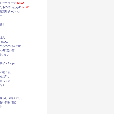
トーキョー☆
NEW!
たもの作ったもの
NEW!
野菜畑チャンネル
ー
酒！
はん
 BLOG
ころのごはん手帖」
い店 安い店
ポリタン
イトSyupo
食べある記
まだ早い
恋してる
行く！
暮らし（時々パリ）
食い倒れ日記
中