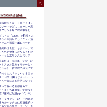
コンテンツへスキップ
南國耐風瓦家「今帰仁そば」
でソーキそばにじゅーしー黒
糖プリン今帰仁城跡散策と
ビストロ「tutan」で桶柑と人
参ラペ生鮪レアかつグァバ酒
とラム小那覇牛ボロネーゼ
沖縄料理食堂「ちまぐー」で
くんち定食朗らかなるうちな
ーぐちと五郎さんと同じ席
琉球料理「赤田風」でぽーぽ
ーミヌダル昆布イリチーどぅ
るわかしー首里城の膝元にて
手打うどん「きくや」本店で
3L天付肉汁肉うどんカレーう
どん一族にはお世話になって
獲って食べる新感覚カフェ
「うまんちゅcafe」で島特有
琉球猪そば魅惑的パイン果汁
島イタリアン「en」で西表島
猪カルパッチョに石垣産鮪レ
アカツ西表島牛ラグーソース