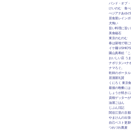
バンド・オブ・
けいのむ 食べ
べジアナあゆの
居食屋レインボ
犬悔い
旨い料理に旨い
美食磁石
東京のむのむ
春は築地で朝ご
イケ麺 USHIO'S
園山真希絵「こ
おいしい店 うま
ナポリタン×ナ
ナマろぐ。
乾杯のポータルサ
居酒屋礼賛
くにろく 東京
最後の晩餐には
しょうが焼きに
資格ゲッターが
油屋ごはん
じぶん日記
関谷江里の京都
やまけんの出張
自己ベスト更新
つれづれ蕎麦