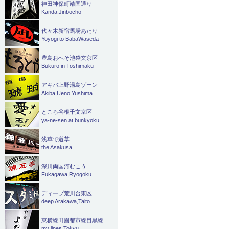
神田神保町靖国通り
稿
Kanda,Jinbocho
ナ
代々木新宿馬場あたり
Yoyogi to BabaWaseda
ビ
豊島おへそ池袋文京区
ゲ
Bukuro in Toshimaku
ー
アキバ上野湯島ゾーン
Akiba,Ueno.Yushima
シ
ところ谷根千文京区
ョ
ya-ne-sen at bunkyoku
ン
浅草で道草
the Asakusa
深川両国河むこう
Fukagawa,Ryogoku
ディープ荒川台東区
deep Arakawa,Taito
東横線田園都市線目黒線
my lines Tokyu