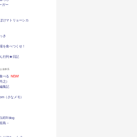
バーガー
ぼけマトリョーシカ
っき
場を食べつくせ！
ん行列★日記
ンお食事系
食べる
NEW!
尚之）
編集記
.com（さなメモ）
LIER blog
石垣島－