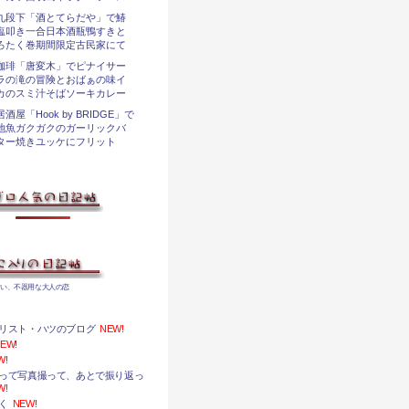
九段下「酒とてらだや」で鰆
塩叩き一合日本酒瓶鴨すきと
ろたく巻期間限定古民家にて
珈琲「唐変木」でピナイサー
ラの滝の冒険とおばぁの味イ
カのスミ汁そばソーキカレー
居酒屋「Hook by BRIDGE」で
地魚ガクガクのガーリックバ
ター焼きユッケにフリット
い、不器用な大人の恋
リスト・ハツのブログ
NEW!
EW!
W!
って写真撮って、あとで振り返っ
W!
く
NEW!