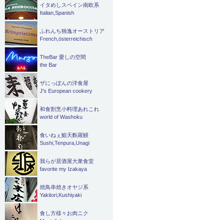
イタめしスペイン南欧系
Italian,Spanish
ふれんち独逸オーストリア
French,österreichisch
TheBar 愛しの空間
the Bar
ザにっぽんの洋食屋
J's European cookery
和食割烹小料理あれこれ
world of Washoku
食いねぇ鮨天麩羅鰻
Sushi,Tenpura,Unagi
我らが居酒屋大衆食堂
favorite my Izakaya
焼鳥串焼きオヤジ系
Yakitori,Kushiyaki
食し方様々お肉ニク