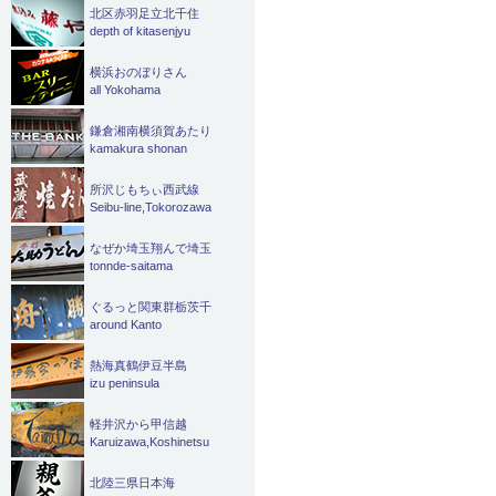
北区赤羽足立北千住
depth of kitasenjyu
横浜おのぼりさん
all Yokohama
鎌倉湘南横須賀あたり
kamakura shonan
所沢じもちぃ西武線
Seibu-line,Tokorozawa
なぜか埼玉翔んで埼玉
tonnde-saitama
ぐるっと関東群栃茨千
around Kanto
熱海真鶴伊豆半島
izu peninsula
軽井沢から甲信越
Karuizawa,Koshinetsu
北陸三県日本海