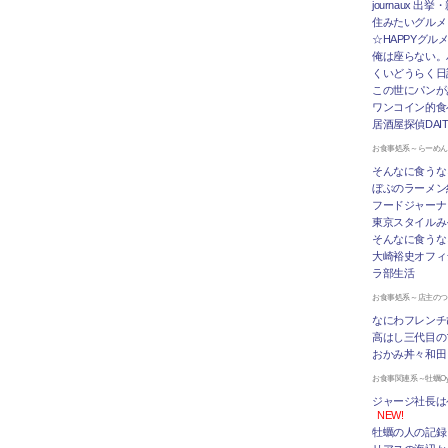
journaux 出
住みたいグルメ
☆HAPPYグル
俺は座らない。
くいどうらく日記 
この世にパンが
ワンコイン的食
居酒屋探偵DAI
お食事処系～らーめ
そんなに食うな
ぼぶのラーメン
フードジャーナ
東京スタイルみ
そんなに食うな
大崎裕史オフィ
ラ部生活
お食事処系～店主の
なにわフレンチ
高はし三代目の
おかみ丼々和田
お食事関連系～牡蠣Oys
ジャージ社長は
NEW!
牡蠣の人の記録