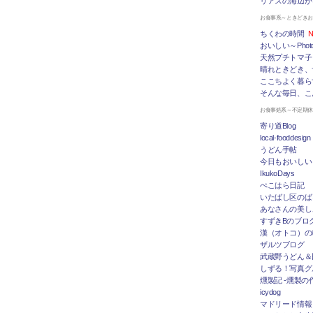
リアスの海辺か
お食事系～ときどき
ちくわの時間
N
おいしい～Photo 
天然プチトマ子
晴れときどき、
ここちよく暮ら
そんな毎日、こ
お食事処系～不定期
寄り道Blog
local-fooddesign
うどん手帖
今日もおいしい
IkukoDays
ぺこはら日記
いたばし区のば
あなさんの美し
すずきBのブログ「
漢（オトコ）の
ザルツブログ
武蔵野うどん＆
しずる！写真グ
燻製記 -燻製の
icydog
マドリード情報 To