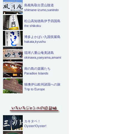
島根鳥取出雲山陰道
shimane-izumo,sanindo
松山高知徳島伊予四国島
the shikoku
博多よかばい九国筑紫島
hakata,kyushu
琉球八重山奄美諸島
okinawa,yaeyama,amami
南の島の楽園たち
Paradise Islands
独墺伊仏欧州諸国への旅
Trip to Europe
カキタベ！
Oyster!Oyster!