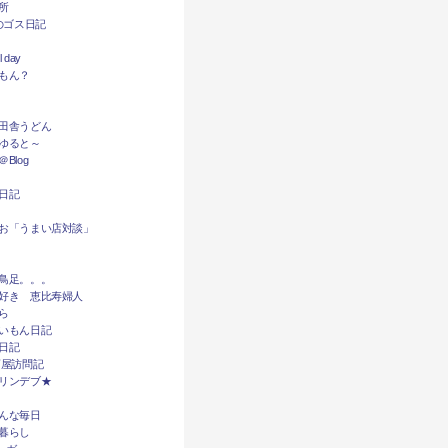
所
dyのゴス日記
l day
もん？
田舎うどん
ゆると～
Blog
日記
お「うまい店対談」
鳥足。。。
好き 恵比寿婦人
ら
いもん日記
日記
酒屋訪問記
リンデブ★
んな毎日
暮らし