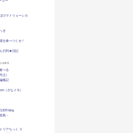
バーガー
ぼけマトリョーシカ
っき
場を食べつくせ！
ん行列★日記
ンお食事系
食べる
尚之）
編集記
.com（さなメモ）
LIER blog
石垣島－
トリアちっく ３