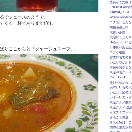
悪あがき女製作
FetichesDad
YAKINIQUEST
るでジュースのようで、
What a wonderfu
てくる一杯であります(笑)。
コナモンこんな
桃猫温泉三昧
大食い茶屋
武蔵野うどん＆
、
ゆる～り、ゆる
日本食べある記＠
ぱりここからと「グヤーシュスープ」。
ニクＱ通信
習志野習志の食
いたりやかぶれ
伊藤章良さとな
東京和食グルメ
Con Brio!!
今日も朝から千
美味しいもの大
いたばし区のば
いずへいのうま
東京グルメ散策
東京グルメ 居
イエス！フォー
まるごと青森
そんな毎日、こ
関谷江里の京都