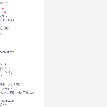
お食事レポ
EW!
NEW!
Diary
サボリ気分！
す
んな毎日
休業中
ものを求めて
ら ２
き日々
B's Blog」
粋
田舎うどん ２杯目
ルメガイド
作り方と燻製レシピ400種以上-
do Madrid
活とか