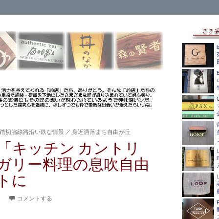
踏切脇線路沿い鉄な情景
／
身近洒落まち自由が丘
「キッチン カントリ
ガリー料理の息吹自由
トに
。
コメントする