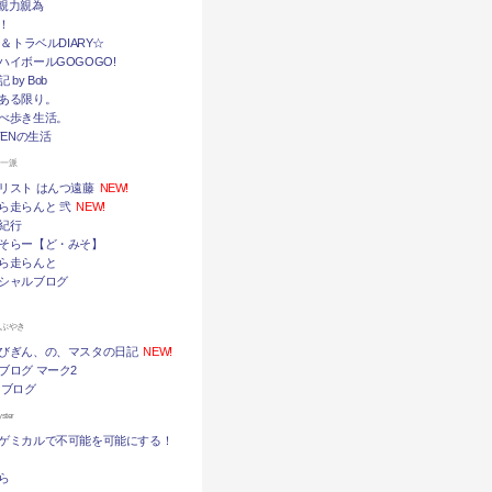
挙・親力親為
！
メ＆トラベルDIARY☆
ハイボールGOGOGO!
by Bob
ある限り。
べ歩き生活。
TENの生活
ん一派
リスト はんつ遠藤
NEW!
ら走らんと 弐
NEW!
紀行
そらー【ど・みそ】
ら走らんと
シャルブログ
つぶやき
びぎん、の、マスタの日記
NEW!
ブログ マーク2
 ブログ
ter
ゲミカルで不可能を可能にする！
ら