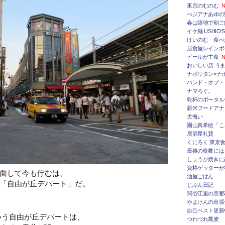
東京のむのむ
N
べジアナあゆの
春は築地で朝ご
イケ麺 USHIO'S
けいのむ 食べ
居食屋レインボ
ビールが主食
N
おいしい店 うま
ナポリタン×ナ
バンド・オブ・
ナマろぐ。
乾杯のポータルサ
新米フードアナ
犬悔い
園山真希絵「こ
居酒屋礼賛
くにろく 東京
最後の晩餐には
しょうが焼きに
資格ゲッターが
面して今も佇むは、
油屋ごはん
「自由が丘デパート」だ。
じぶん日記
関谷江里の京都
やまけんの出張
自己ベスト更新
業という自由が丘デパートは、
つれづれ蕎麦