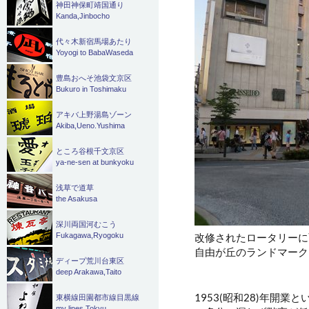
神田神保町靖国通り
Kanda,Jinbocho
代々木新宿馬場あたり
Yoyogi to BabaWaseda
豊島おへそ池袋文京区
Bukuro in Toshimaku
アキバ上野湯島ゾーン
Akiba,Ueno.Yushima
ところ谷根千文京区
ya-ne-sen at bunkyoku
浅草で道草
the Asakusa
深川両国河むこう
改修されたロータリーに
Fukagawa,Ryogoku
自由が丘のランドマーク
ディープ荒川台東区
deep Arakawa,Taito
1953(昭和28)年開
東横線田園都市線目黒線
my lines Tokyu