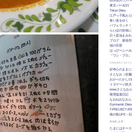
GO!GO!ハン
東京 バー紀行
Tokyo Diary
江戸っ子風おと
食い道をゆく
パフェラッチ！
らいぽの徘徊に
日々是油まみれ
ブログ 築地市
佃の旦那
はっぴーふーみ
『ワシ・ブロ』
どちらかというとノ
好奇心のままに
さとなお（佐藤
おかべたかしの
イヌゲージ鉄犬
www.さとなお
猪突猛進日記
なおねおなおん
Gymnastic Diary
T-PROJECT ATE
南の島LIFE－
音を楽しむ系
たまにはオース