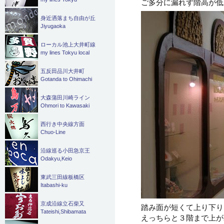
ご多分に漏れず階高が低
身近洒落まち自由が丘
Jiyugaoka
ローカル池上大井町線
my lines Tokyu local
五反田品川大井町
Gotanda to Ohimachi
大森蒲田川崎ライン
Ohmori to Kawasaki
西行き中央線方面
Chuo-Line
沿線巡る小田急京王
Odakyu,Keio
東武三田線板橋区
Itabashi-ku
京成沿線立石柴又
踏み面が短くて上り下り
Tateishi,Shibamata
えっちらと３階まで上が