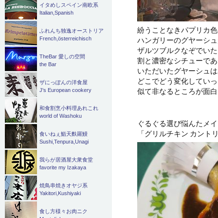
イタめしスペイン南欧系
Italian,Spanish
紛うことなきパプリカ色
ふれんち独逸オーストリア
ハンガリーのグヤーシュ
French,österreichisch
ザルツブルクなぞでいた
TheBar 愛しの空間
割と濃密なシチューであ
the Bar
いただいたグヤーシュは
どこでどう変化していっ
ザにっぽんの洋食屋
似て非なるところが面白
J's European cookery
和食割烹小料理あれこれ
world of Washoku
ぐるぐる選び悩んたメイ
「グリルチキン カント
食いねぇ鮨天麩羅鰻
Sushi,Tenpura,Unagi
我らが居酒屋大衆食堂
favorite my Izakaya
焼鳥串焼きオヤジ系
Yakitori,Kushiyaki
食し方様々お肉ニク