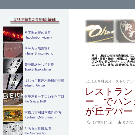
検
索
八丁堀界隈の日常
Hacchobori vicinity
そぞろ入船新富町
Irifune,Shintomi-cho
築地情緒そして月島
Tsukiji,Tsukishima
はじっこ銀座木挽町の徘徊
ふれんち独逸オーストリア
／
edge of Ginza
レストラン
銀座巡る一丁目乃至八丁目
ー」でハン
the Ginza 1to8
が丘デパー
京橋八重洲日本橋丸の内
Kyobashi,Marunouchi
'17/07/14(金)
まさぴ
とある人形町風情
the Ningyocho