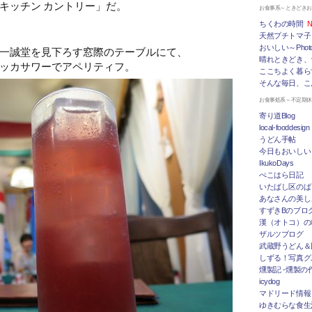
キッチン カントリー」だ。
お食事系～ときどき
ちくわの時間
N
天然プチトマ子
おいしい～Photo 
一誠堂を見下ろす窓際のテーブルにて、
晴れときどき、
ッカサワーでアペリティフ。
ここちよく暮ら
そんな毎日、こ
お食事処系～不定期
寄り道Blog
local-fooddesign
うどん手帖
今日もおいしい
IkukoDays
ぺこはら日記
いたばし区のば
あなさんの美し
すずきBのブログ「
漢（オトコ）の
ザルツブログ
武蔵野うどん＆
しずる！写真グ
燻製記 -燻製の
icydog
マドリード情報 To
ゆきむらな食生