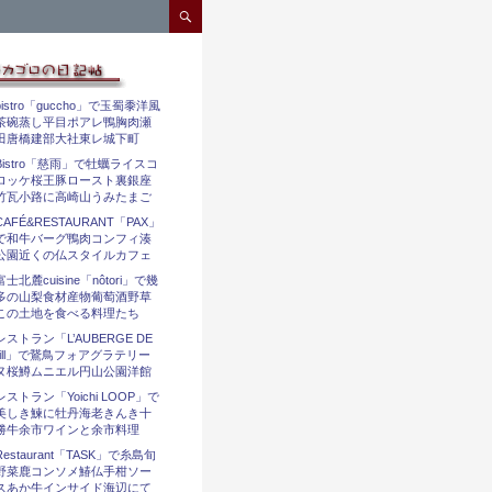
コンテンツへスキップ
bistro「guccho」で玉蜀黍洋風
茶碗蒸し平目ポアレ鴨胸肉瀬
田唐橋建部大社東レ城下町
Bistro「慈雨」で牡蠣ライスコ
ロッケ桜王豚ロースト裏銀座
竹瓦小路に高崎山うみたまご
CAFÉ&RESTAURANT「PAX」
で和牛バーグ鴨肉コンフィ湊
公園近くの仏スタイルカフェ
富士北麓cuisine「nôtori」で幾
多の山梨食材産物葡萄酒野草
この土地を食べる料理たち
レストラン「L’AUBERGE DE
l’ill」で鵞鳥フォアグラテリー
ヌ桜鱒ムニエル円山公園洋館
レストラン「Yoichi LOOP」で
美しき鰊に牡丹海老きんき十
勝牛余市ワインと余市料理
Restaurant「TASK」で糸島旬
野菜鹿コンソメ鰆仏手柑ソー
スあか牛インサイド海辺にて