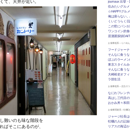
くて、天井が近い。
journaux 出
住みたいグルメ
☆HAPPYグル
俺は座らない。
くいどうらく日記 
この世にパンが
ワンコイン的食
居酒屋探偵DAI
お食事処系～らーめ
フードジャーナ
そんなに食うな
ぼぶのラーメン
東京スタイルみ
そんなに食うな
大崎裕史オフィ
ラ部生活
お食事処系～店主の
なにわフレンチ
高はし三代目の
おかみ丼々和田
お食事関連系～牡蠣Oys
ジャージ社長は
し難いのも味な階段を
牡蠣の人の記録
ればそこにあるのが、
リアスの海辺か