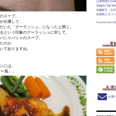
山本実樹子のmir
Shigeko Tojo Web
佐藤裕子 公式
村田和人 オフ
のスープ。
が伝播して、
Powered by livedoor 
だいた「グーラッシュ」になったと聞く。
るという印象のグーラッシュに対して、
バシャバシャのスープ。
たのか、
いでありますね。
ンには、
リー風」。
お便