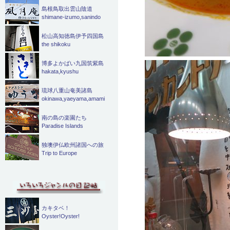
島根鳥取出雲山陰道
shimane-izumo,sanindo
松山高知徳島伊予四国島
the shikoku
博多よかばい九国筑紫島
hakata,kyushu
琉球八重山奄美諸島
okinawa,yaeyama,amami
南の島の楽園たち
Paradise Islands
独墺伊仏欧州諸国への旅
Trip to Europe
カキタベ！
Oyster!Oyster!