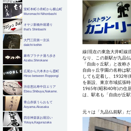
室町本町小舟町から横山町
Muromachi-Nihonbashi
オヤジ新橋外堀通り
that's Shinbashi
大門三田第一京浜
daiichi-keihin
線(現在の東急大井町線
麻布プラチナ漫ろ歩き
なり、この新駅が九品仏
Azabu.Shirokane
「自由ヶ丘駅」と改称さ
自由ヶ丘学園の名称は駅
広尾から六本木から霞町
しても定着し、1932年
Hiroo between Roppongi
を新設、東京市域拡張時
渋谷恵比寿中目エリア
1965年(昭和40年)
Ebisu.Shibuya,Nakame.
は、駅名も「自由が丘駅
青山赤坂うらおもて
Aoyama.Akasaka
元々は「九品仏前駅」だ
四谷神楽坂お堀沿い
Yotuya,Kagurazaka