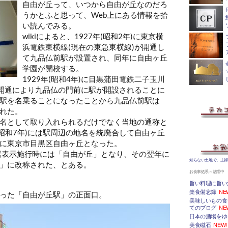
自由が丘って、いつから自由が丘なのだろ
うかとふと思って、Web上にある情報を拾
い読んでみる。
wikiによると、1927年(昭和2年)に東京横
浜電鉄東横線(現在の東急東横線)が開通し
て九品仏前駅が設置され、同年に自由ヶ丘
学園が開校する。
1929年(昭和4年)に目黒蒲田電鉄二子玉川
)開通により九品仏の門前に駅が開設されることに
駅を名乗ることになったことから九品仏前駅は
れた。
名として取り入れられるだけでなく当地の通称と
(昭和7年)には駅周辺の地名を統廃合して自由ヶ丘
に東京市目黒区自由ヶ丘となった。
の住居表示施行時には「自由が丘」となり、その翌年に
知らない土地で、主
」に改称された、とある。
お食事処系～活躍中
旨い料理に旨い
楽食備忘録
NE
った「自由が丘駅」の正面口。
美味しいもの食
てのブログ
NE
日本の酒場をゆ
美食磁石
NEW!