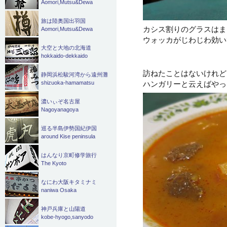
Aomori,Mutsu&Dewa
旅は陸奥国出羽国
カシス割りのグラスはま
Aomori,Mutsu&Dewa
ウォッカがじわじわ効い
大空と大地の北海道
hokkaido-dekkaido
訪ねたことはないけれど
静岡浜松駿河湾から遠州灘
ハンガリーと云えばやっ
shizuoka-hamamatsu
濃いぃぞ名古屋
Nagoyanagoya
巡る半島伊勢国紀伊国
around Kise peninsula
はんなり京町修学旅行
The Kyoto
なにわ大阪キタミナミ
naniwa Osaka
神戸兵庫と山陽道
kobe-hyogo,sanyodo