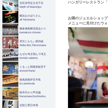
ハンガリーレストラン「
北区赤羽足立北千住
depth of kitasenjyu
横浜おのぼりさん
お隣のジュエルショップ
all Yokohama
メニューに見付けたウォ
鎌倉湘南横須賀あたり
kamakura shonan
所沢じもちぃ西武線
Seibu-line,Tokorozawa
なぜか埼玉翔んで埼玉
tonnde-saitama
ぐるっと関東群栃茨千
around Kanto
熱海真鶴伊豆半島
izu peninsula
軽井沢から甲信越
Karuizawa,Koshinetsu
北陸三県日本海