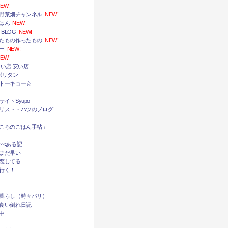
EW!
野菜畑チャンネル
NEW!
はん
NEW!
 BLOG
NEW!
たもの作ったもの
NEW!
ー
NEW!
EW!
い店 安い店
ポリタン
トーキョー☆
イトSyupo
リスト・ハツのブログ
ころのごはん手帖」
食べある記
まだ早い
恋してる
行く！
暮らし（時々パリ）
食い倒れ日記
中