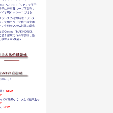
RESTAURANT「ＣＰ」で玉子
鱣子に芳醇茸スープ薄葉剥マ
ゾイ甘鯛ロッシーニに唸る
フランスの地方料理「ポンヌ
フ」で鱧カダイフ坊主銀宝ポ
アレ牛頬煮込み仏郊外の邸宅
金沢Cuisine「MAKINONCÎ」
で驚き感嘆のコの字美味し愉
し牧野ん家<後篇>
婦は孤独になる
酒！
NEW!
W!
って写真撮って、あとで振り返っ
W!
く
NEW!