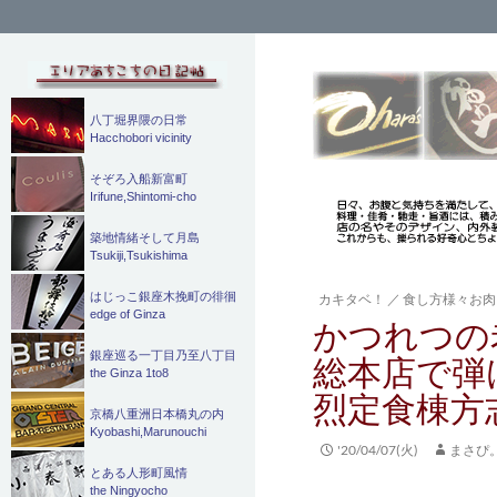
検
索
八丁堀界隈の日常
Hacchobori vicinity
そぞろ入船新富町
Irifune,Shintomi-cho
築地情緒そして月島
Tsukiji,Tsukishima
はじっこ銀座木挽町の徘徊
カキタベ！
／
食し方様々お肉
edge of Ginza
かつれつの
銀座巡る一丁目乃至八丁目
総本店で弾
the Ginza 1to8
烈定食棟方
京橋八重洲日本橋丸の内
Kyobashi,Marunouchi
'20/04/07(火)
まさぴ
とある人形町風情
the Ningyocho