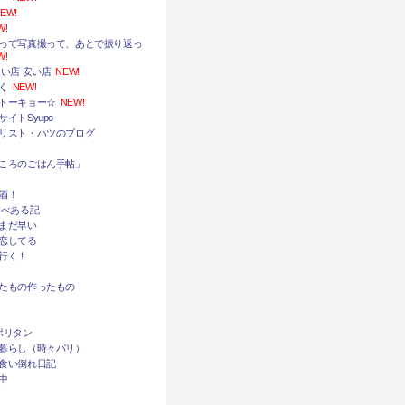
EW!
W!
って写真撮って、あとで振り返っ
W!
い店 安い店
NEW!
く
NEW!
トーキョー☆
NEW!
イトSyupo
リスト・ハツのブログ
ころのごはん手帖」
酒！
食べある記
まだ早い
恋してる
行く！
たもの作ったもの
ポリタン
暮らし（時々パリ）
食い倒れ日記
中