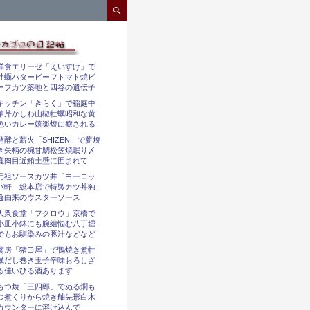
コンテンツへスキップ
洋食エリーゼ「えいすけ」で
牡蠣バタービーフトマト焼ビ
ーフカツ築地と四谷の遺伝子
キッチン「きらく」で稲庭中
華芹かしわ山椒牡蠣昭和な黄
色いカレー嬉楽焼に癒される
発酵と薪火「SHIZEN」で薪焼
き矢柄の椀甘鯛松笠焼眠り〆
鹿肉目近鮪土壁に囲まれて
元祖ソースカツ丼「ヨーロッ
パ軒」総本店で特製カツ丼独
逸由来のウスターソース
大衆食堂「フクロウ」京橋で
小皿小鉢にも腕組悩む八丁堀
でもお馴染みの豚汁などなど
蕎房「猪口屋」で鴨焼き煮牡
蠣だし巻き玉子辛味おろしざ
る佳いひる酒あります
もつ焼「三四郎」でぬる燗も
つ煮くりから焼き舳先形白木
カウンターに溶け込んで