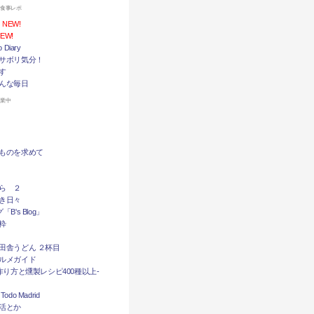
お食事レポ
NEW!
EW!
Diary
サボリ気分！
す
んな毎日
休業中
ものを求めて
ら ２
き日々
B's Blog」
粋
田舎うどん ２杯目
ルメガイド
作り方と燻製レシピ400種以上-
do Madrid
活とか