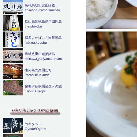
島根鳥取出雲山陰道
shimane-izumo,sanindo
松山高知徳島伊予四国島
the shikoku
博多よかばい九国筑紫島
hakata,kyushu
琉球八重山奄美諸島
okinawa,yaeyama,amami
南の島の楽園たち
Paradise Islands
独墺伊仏欧州諸国への旅
Trip to Europe
カキタベ！
Oyster!Oyster!