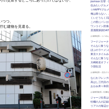
journaux 出
住みたいグルメ
☆HAPPYグル
俺は座らない。
くいどうらく日記 
いつつ、
この世にパンが
佇む建物を見遣る。
ワンコイン的食
居酒屋探偵DAI
お食事処系～らーめ
フードジャーナ
そんなに食うな
ぼぶのラーメン
東京スタイルみ
そんなに食うな
大崎裕史オフィ
ラ部生活
お食事処系～店主の
なにわフレンチ
高はし三代目の
おかみ丼々和田
お食事関連系～牡蠣Oys
ジャージ社長は
牡蠣の人の記録
リアスの海辺か