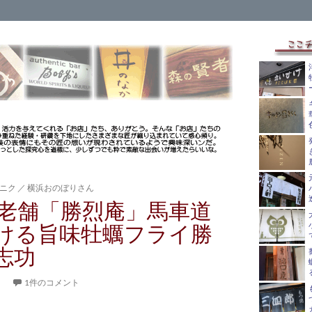
ニク
／
横浜おのぼりさん
老舗「勝烈庵」馬車道
ける旨味牡蠣フライ勝
志功
。
1件のコメント