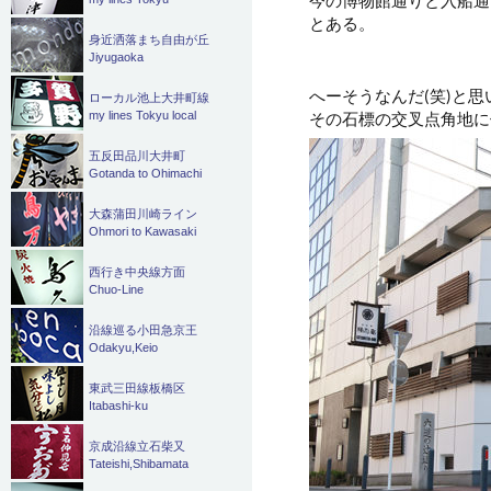
とある。
身近洒落まち自由が丘
Jiyugaoka
へーそうなんだ(笑)と思
ローカル池上大井町線
その石標の交叉点角地に
my lines Tokyu local
五反田品川大井町
Gotanda to Ohimachi
大森蒲田川崎ライン
Ohmori to Kawasaki
西行き中央線方面
Chuo-Line
沿線巡る小田急京王
Odakyu,Keio
東武三田線板橋区
Itabashi-ku
京成沿線立石柴又
Tateishi,Shibamata