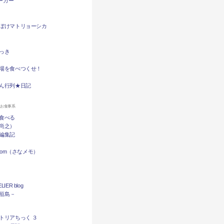
バーガー
ぼけマトリョーシカ
っき
場を食べつくせ！
ん行列★日記
ンお食事系
食べる
尚之）
編集記
.com（さなメモ）
LIER blog
石垣島－
トリアちっく ３