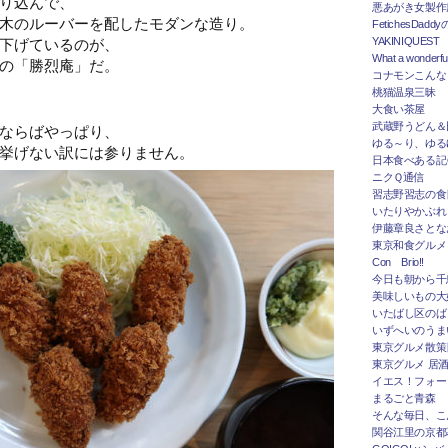
り込んで、
悪あがき女製作
木のルーバーを配したモダンな造り。
FetichesDad
下げているのが、
YAKINIQUEST
What a wonderfu
の「勝烈庵」だ。
コナモンこんな
桃猫温泉三昧
大食い茶屋
武蔵野うどん＆
ならばやっぱり、
ゆる～り、ゆる
挙げない訳には参りません。
日本食べある記＠
ニクＱ通信
習志野習志の食
いたりやかぶれ
伊藤章良さとな
東京和食グルメ
Con Brio!!
今日も朝から千
美味しいもの大
いたばし区のば
いずへいのうま
東京グルメ散策
東京グルメ 居
イエス！フォー
まるごと青森
そんな毎日、こ
関谷江里の京都