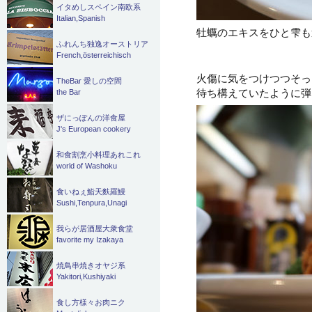
イタめしスペイン南欧系
Italian,Spanish
牡蠣のエキスをひと雫も
ふれんち独逸オーストリア
French,österreichisch
火傷に気をつけつつそっ
TheBar 愛しの空間
待ち構えていたように弾
the Bar
ザにっぽんの洋食屋
J's European cookery
和食割烹小料理あれこれ
world of Washoku
食いねぇ鮨天麩羅鰻
Sushi,Tenpura,Unagi
我らが居酒屋大衆食堂
favorite my Izakaya
焼鳥串焼きオヤジ系
Yakitori,Kushiyaki
食し方様々お肉ニク