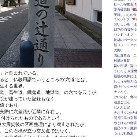
ビールが主食
N
楽食備忘録
NE
美味しいもの食
てのブログ
NE
おいしい店 うま
日本の酒場をゆ
バンド・オブ・
乾杯のポータルサ
新米フードアナ
犬悔い
園山真希絵「こ
居酒屋礼賛
旨い料理に旨い
くにろく 東京
」と刻まれている。
最後の晩餐には
る
と、仏教用語でいうところの”六道”とは、
しょうが焼きに
生する世界、
資格ゲッターが
道、畜生道、餓鬼道、地獄道」の六つを云うが、
ナマろぐ。
けいのむ 食べ
院が建っていた記録もなく、
油屋ごはん
係であり、
じぶん日記
実際に六差路が近隣に存在し、
ナポリタン×ナ
ら名付けられたものであるという。
関谷江里の京都
やまけんの出張
関東大震災後の区画整理により廃止されたが、
自己ベスト更新
、この石標が立つ交叉点ではなく、
つれづれ蕎麦
りの交差するところにあったのではないか、