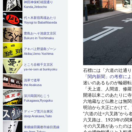
神田神保町靖国通り
Kanda,Jinbocho
代々木新宿馬場あたり
Yoyogi to BabaWaseda
豊島おへそ池袋文京区
Bukuro in Toshimaku
アキバ上野湯島ゾーン
Akiba,Ueno.Yushima
ところ谷根千文京区
石標には「六道の辻通り
ya-ne-sen at bunkyoku
「関内新聞」の考察によ
浅草で道草
迷いのあるものが輪廻転
the Asakusa
「天上道、人間道、修羅
開港以来このあたりに寺
深川両国河むこう
六地蔵など仏教とは無関
Fukagawa,Ryogoku
明治から大正にかけて、
ディープ荒川台東区
“六道の辻=六叉路”か
deep Arakawa,Taito
六叉路は、1923年の
その六叉路があったのは
東横線田園都市線目黒線
今の博物館通りと入船通
my lines Tokyu