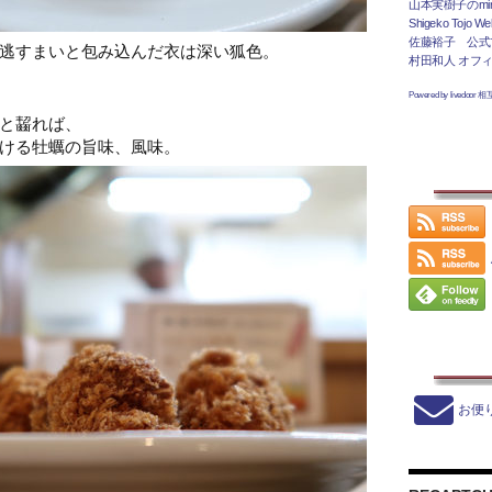
山本実樹子のmir
Shigeko Tojo Web
佐藤裕子 公式
逃すまいと包み込んだ衣は深い狐色。
村田和人 オフ
Powered by livedoor 
と齧れば、
ける牡蠣の旨味、風味。
お便