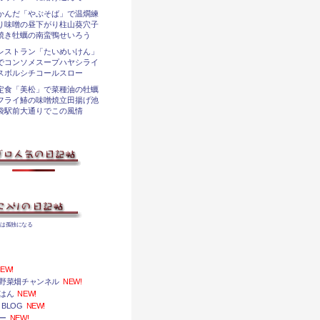
かんだ「やぶそば」で温燗練
り味噌の昼下がり柱山葵穴子
焼き牡蠣の南蛮鴨せいろう
レストラン「たいめいけん」
でコンソメスープハヤシライ
スボルシチコールスロー
定食「美松」で菜種油の牡蠣
フライ鰆の味噌焼立田揚げ池
袋駅前大通りでこの風情
婦は孤独になる
EW!
野菜畑チャンネル
NEW!
はん
NEW!
 BLOG
NEW!
ー
NEW!