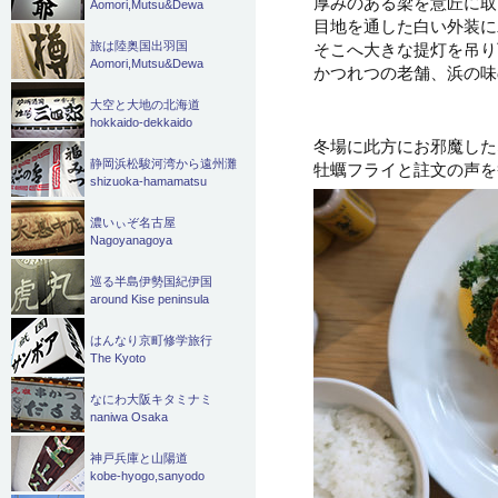
厚みのある梁を意匠に取
Aomori,Mutsu&Dewa
目地を通した白い外装に
そこへ大きな提灯を吊り
旅は陸奥国出羽国
Aomori,Mutsu&Dewa
かつれつの老舗、浜の味
大空と大地の北海道
hokkaido-dekkaido
冬場に此方にお邪魔した
静岡浜松駿河湾から遠州灘
牡蠣フライと註文の声を
shizuoka-hamamatsu
濃いぃぞ名古屋
Nagoyanagoya
巡る半島伊勢国紀伊国
around Kise peninsula
はんなり京町修学旅行
The Kyoto
なにわ大阪キタミナミ
naniwa Osaka
神戸兵庫と山陽道
kobe-hyogo,sanyodo