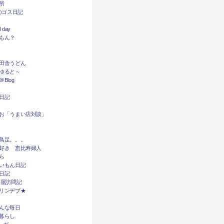
所
dyのゴス日記
l day
もん？
田舎うどん
ゆると～
Blog
日記
お「うまい店対談」
鳥足。。。
好き 恵比寿婦人
ら
いもん日記
日記
酒屋訪問記
リンデブ★
んな毎日
暮らし