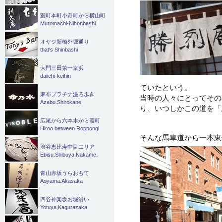
室町本町小舟町から横山町
Muromachi-Nihonbashi
オヤジ新橋外堀通り
that's Shinbashi
大門三田第一京浜
daiichi-keihin
ていたという。
麻布プラチナ漫ろ歩き
当時の人々にとってその
Azabu.Shirokane
り、いつしかこの道を「
広尾から六本木から霞町
Hiroo between Roppongi
そんな馬車道から一本東
渋谷恵比寿中目エリア
Ebisu.Shibuya,Nakame.
青山赤坂うらおもて
Aoyama.Akasaka
四谷神楽坂お堀沿い
Yotuya,Kagurazaka