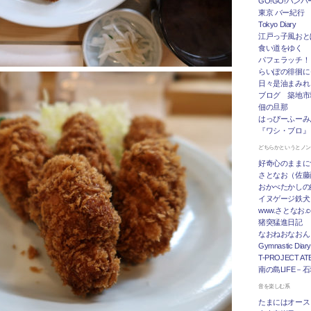
GO!GO!ハン
東京 バー紀行
Tokyo Diary
江戸っ子風おと
食い道をゆく
パフェラッチ！
らいぽの徘徊に
日々是油まみれ
ブログ 築地市
佃の旦那
はっぴーふーみ
『ワシ・ブロ』
どちらかというとノ
好奇心のままに
さとなお（佐藤
おかべたかしの
イヌゲージ鉄犬
www.さとなお
猪突猛進日記
なおねおなおん
Gymnastic Diary
T-PROJECT ATE
南の島LIFE－
音を楽しむ系
たまにはオース