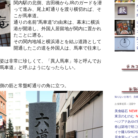
関内駅の北側、吉田橋からJRのガードを潜
って進み、尾上町通りを渡り横切れば、そ
こが馬車道。
通りの名前”馬車道”の由来は、幕末に横浜
港が開港し、外国人居留地が関内に置かれ
たことに遡る。
その関内地域と横浜港とを結ぶ道路として
開通したこの道を外国人は、馬車で往来し
姿は非常に珍しくて、「異人馬車」等と呼んでお
馬車道」と呼ぶようになったらしい。
側の筋と常盤町通りの角に立つ。
知らない土地で、主
お食事処系～活躍中
美食磁石
NEW!
東京のむのむ
N
べジアナあゆの
春は築地で朝ご
イケ麺 USHIO'S
居食屋レインボ