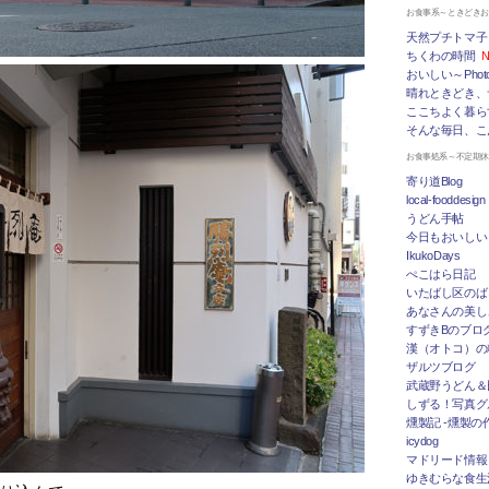
お食事系～ときどき
天然プチトマ子
ちくわの時間
N
おいしい～Photo 
晴れときどき、
ここちよく暮ら
そんな毎日、こ
お食事処系～不定期
寄り道Blog
local-fooddesign
うどん手帖
今日もおいしい
IkukoDays
ぺこはら日記
いたばし区のば
あなさんの美し
すずきBのブログ「
漢（オトコ）の
ザルツブログ
武蔵野うどん＆
しずる！写真グ
燻製記 -燻製の
icydog
マドリード情報 To
ゆきむらな食生