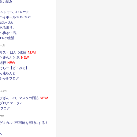
挙・親力親為
！
メ＆トラベルDIARY☆
ハイボールGOGOGO!
by Bob
ある限り。
べ歩き生活。
TENの生活
ん一派
リスト はんつ遠藤
NEW!
ら走らんと 弐
NEW!
紀行
NEW!
そらー【ど・みそ】
ら走らんと
シャルブログ
つぶやき
びぎん、の、マスタの日記
NEW!
ブログ マーク2
 ブログ
ter
ゲミカルで不可能を可能にする！
ら