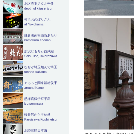
北区赤羽足立北千住
depth of kitasenjyu
横浜おのぼりさん
all Yokohama
鎌倉湘南横須賀あたり
kamakura shonan
所沢じもちぃ西武線
Seibu-line,Tokorozawa
なぜか埼玉翔んで埼玉
tonnde-saitama
ぐるっと関東群栃茨千
around Kanto
熱海真鶴伊豆半島
izu peninsula
軽井沢から甲信越
Karuizawa,Koshinetsu
北陸三県日本海