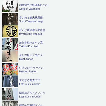
和食割烹小料理あれこれ
world of Washoku
食いねぇ鮨天麩羅鰻
Sushi,Tenpura,Unagi
我らが居酒屋大衆食堂
favorite my Izakaya
焼鳥串焼きオヤジ系
Yakitori,Kushiyaki
食し方様々お肉ニク
Meat dishes
好きなのさ ラーメン
beloved Ramen
するする蕎麦の粋
Let's suck in Soba
饂飩はズルっといこう
Let's suck in Udon
郷愁の武蔵野うどん