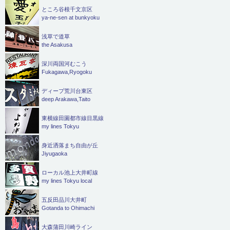
ところ谷根千文京区
ya-ne-sen at bunkyoku
浅草で道草
the Asakusa
深川両国河むこう
Fukagawa,Ryogoku
ディープ荒川台東区
deep Arakawa,Taito
東横線田園都市線目黒線
my lines Tokyu
身近洒落まち自由が丘
Jiyugaoka
ローカル池上大井町線
my lines Tokyu local
五反田品川大井町
Gotanda to Ohimachi
大森蒲田川崎ライン