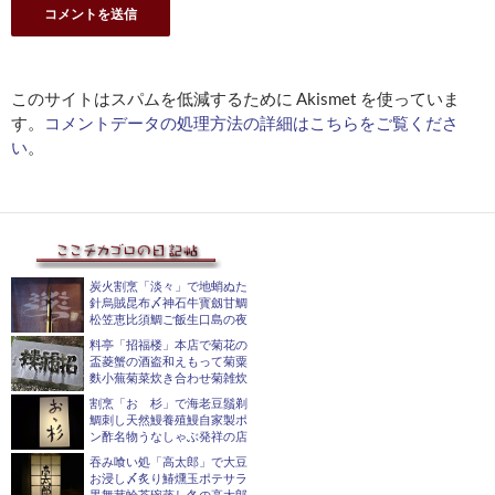
このサイトはスパムを低減するために Akismet を使っていま
す。
コメントデータの処理方法の詳細はこちらをご覧くださ
い
。
炭火割烹「淡々」で地蛸ぬた
針烏賊昆布〆神石牛寳劔甘鯛
松笠恵比須鯛ご飯生口島の夜
料亭「招福楼」本店で菊花の
盃菱蟹の酒盗和えもって菊粟
麩小蕪菊菜炊き合わせ菊雑炊
割烹「おゝ杉」で海老豆鬚剃
鯛刺し天然鰻養殖鰻自家製ポ
ン酢名物うなしゃぶ発祥の店
吞み喰い処「高太郎」で大豆
お浸し〆炙り鰆燻玉ポテサラ