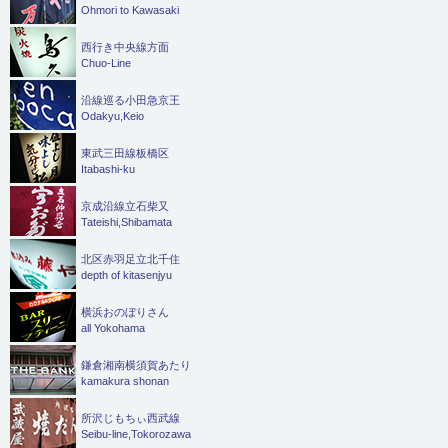
Ohmori to Kawasaki
西行き中央線方面
Chuo-Line
沿線巡る小田急京王
Odakyu,Keio
東武三田線板橋区
Itabashi-ku
京成沿線立石柴又
Tateishi,Shibamata
北区赤羽足立北千住
depth of kitasenjyu
横浜おのぼりさん
all Yokohama
鎌倉湘南横須賀あたり
kamakura shonan
所沢じもちぃ西武線
Seibu-line,Tokorozawa