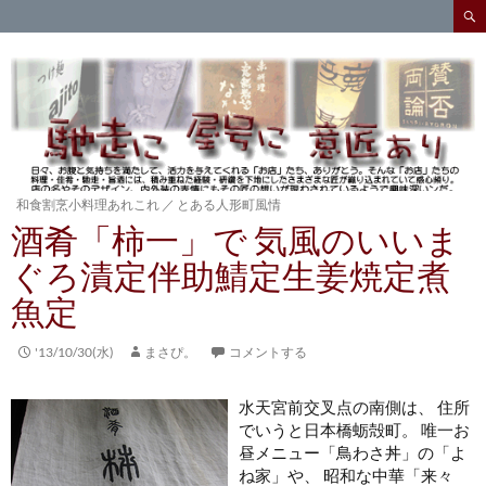
検
索
コ
ン
テ
ン
ツ
へ
ス
キ
和食割烹小料理あれこれ
／
とある人形町風情
ッ
酒肴「柿一」で 気風のいいま
プ
ぐろ漬定伴助鯖定生姜焼定煮
魚定
'13/10/30(水)
まさぴ。
コメントする
水天宮前交叉点の南側は、 住所
でいうと日本橋蛎殻町。 唯一お
昼メニュー「鳥わさ丼」の「よ
ね家」や、 昭和な中華「来々