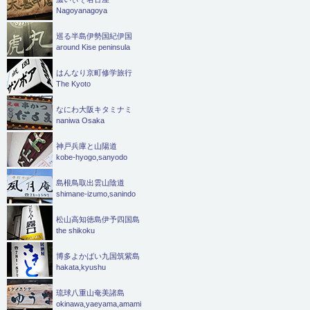
Nagoyanagoya
巡る半島伊勢国紀伊国
around Kise peninsula
はんなり京町修学旅行
The Kyoto
なにわ大阪キタミナミ
naniwa Osaka
神戸兵庫と山陽道
kobe-hyogo,sanyodo
島根鳥取出雲山陰道
shimane-izumo,sanindo
松山高知徳島伊予四国島
the shikoku
博多よかばい九国筑紫島
hakata,kyushu
琉球八重山奄美諸島
okinawa,yaeyama,amami