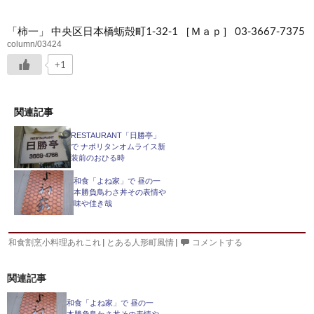
「柿一」 中央区日本橋蛎殻町1-32-1 ［Ｍａｐ］ 03-3667-7375
column/03424
+1
関連記事
RESTAURANT「日勝亭」
で ナポリタンオムライス新
装前のおひる時
和食「よね家」で 昼の一
本勝負鳥わさ丼その表情や
味や佳き哉
和食割烹小料理あれこれ
|
とある人形町風情
|
コメントする
関連記事
和食「よね家」で 昼の一
本勝負鳥わさ丼その表情や