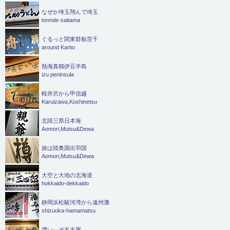
なぜか埼玉翔んで埼玉
tonnde-saitama
ぐるっと関東群栃茨千
around Kanto
熱海真鶴伊豆半島
izu peninsula
軽井沢から甲信越
Karuizawa,Koshinetsu
北陸三県日本海
Aomori,Mutsu&Dewa
旅は陸奥国出羽国
Aomori,Mutsu&Dewa
大空と大地の北海道
hokkaido-dekkaido
静岡浜松駿河湾から遠州灘
shizuoka-hamamatsu
濃いぃぞ名古屋