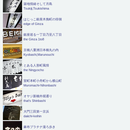
築地情緒そして月島
Tsukiji,Tsukishima
はじっこ銀座木挽町の徘徊
edge of Ginza
銀座巡る一丁目乃至八丁目
the Ginza 1to8
京橋八重洲日本橋丸の内
Kyobashi,Marunouchi
とある人形町風情
the Ningyocho
室町本町小舟町から横山町
Muromachi-Nihonbashi
オヤジ新橋外堀通り
that's Shinbashi
大門三田第一京浜
daiichi-keihin
麻布プラチナ漫ろ歩き