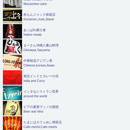
Musashino-udon
粉もんジャンク路面店
Konamon,Junk,Stand
あっぱれ郷土食
Native meals
まーさん沖縄八重山料理
Okinawa,Yaeyama
中華韓流アジアン系
Chinese,korean,Asian
南北インドとカレーの店
india and Curry
インタなレストラン世界
around the world
ビアの巣窟ヴィノの誘惑
Beer and Vino
たまにはカフェめし喫茶店
Cafe-meshi,Cafe-meshi