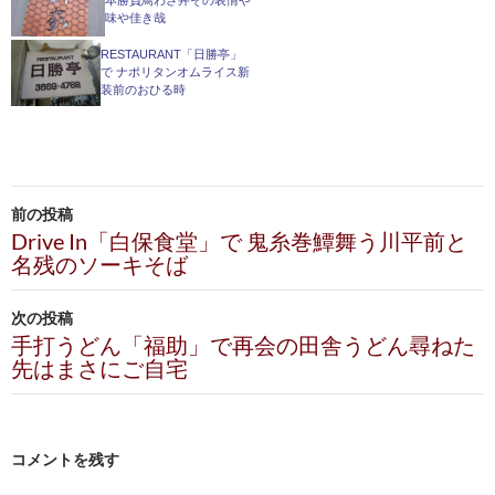
味や佳き哉
RESTAURANT「日勝亭」
で ナポリタンオムライス新
装前のおひる時
投
前の投稿
稿
Drive In「白保食堂」で 鬼糸巻鱏舞う川平前と
名残のソーキそば
ナ
ビ
次の投稿
手打うどん「福助」で再会の田舎うどん尋ねた
ゲ
先はまさにご自宅
ー
シ
コメントを残す
ョ