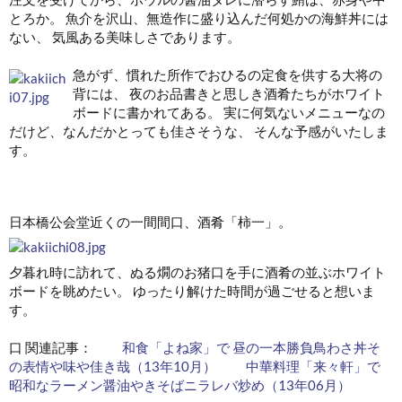
とろか。 魚介を沢山、無造作に盛り込んだ何処かの海鮮丼には
ない、 気風ある美味しさであります。
急がず、慣れた所作でおひるの定食を供する大将の
背には、 夜のお品書きと思しき酒肴たちがホワイト
ボードに書かれてある。 実に何気ないメニューなの
だけど、なんだかとっても佳さそうな、 そんな予感がいたしま
す。
日本橋公会堂近くの一間間口、酒肴「柿一」。
夕暮れ時に訪れて、ぬる燗のお猪口を手に酒肴の並ぶホワイト
ボードを眺めたい。 ゆったり解けた時間が過ごせると想いま
す。
口 関連記事：
和食「よね家」で 昼の一本勝負鳥わさ丼そ
の表情や味や佳き哉（13年10月）
中華料理「来々軒」で
昭和なラーメン醤油やきそばニラレバ炒め（13年06月）