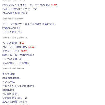
なにわフレンチびぎん、の、マスタの日記
NEW!
高はし三代目のブログ マーク2
おかみ丼々和田 ブログ
お食事関連系～牡蠣Oyster
ジャージ社長はゲミカルで不可能を可能にする！
牡蠣の人の記録
リアスの海辺から
お食事系～ときどきお食事レポ
ちくわの時間
NEW!
おいしい～Photo Diary
NEW!
天然プチトマ子
NEW!
晴れときどき、サボリ気分！
ここちよく暮らす
そんな毎日、こんな毎日
お食事処系～不定期休業中
寄り道Blog
local-fooddesign
うどん手帖
今日もおいしいものを求めて
IkukoDays
ぺこはら日記
いたばし区のばら ２
あなさんの美しき日々