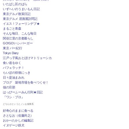
いたばし区のばら
いずへいのうまいもん日記
東京グルメ散策日記
東京グルメ 居酒屋訪問記
イエス！フォーリンデブ★
まるごと青森
そんな毎日、こんな毎日
関谷江里の京都暮らし
GO!GO!ハンバーガー
東京 バー紀行
Tokyo Diary
江戸っ子風おとぼけマトリョーシカ
食い道をゆく
パフェラッチ！
らいぽの徘徊にっき
日々是油まみれ
ブログ 築地市場を食べつくせ！
佃の旦那
はっぴーふーみん行列★日記
『ワシ・ブロ』
どちらかというとノンお食事系
好奇心のままに食べる
さとなお（佐藤尚之）
おかべたかしの編集記
イヌゲージ鉄犬