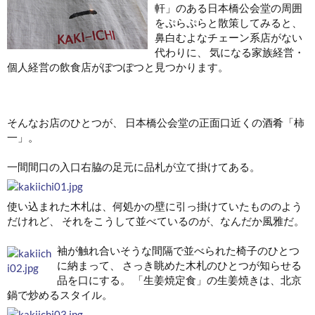
軒」のある日本橋公会堂の周囲
をぷらぷらと散策してみると、
鼻白むよなチェーン系店がない
代わりに、 気になる家族経営・
個人経営の飲食店がぽつぽつと見つかります。
そんなお店のひとつが、 日本橋公会堂の正面口近くの酒肴「柿
一」。
一間間口の入口右脇の足元に品札が立て掛けてある。
使い込まれた木札は、何処かの壁に引っ掛けていたもののよう
だけれど、 それをこうして並べているのが、なんだか風雅だ。
袖が触れ合いそうな間隔で並べられた椅子のひとつ
に納まって、 さっき眺めた木札のひとつが知らせる
品を口にする。 「生姜焼定食」の生姜焼きは、北京
鍋で炒めるスタイル。