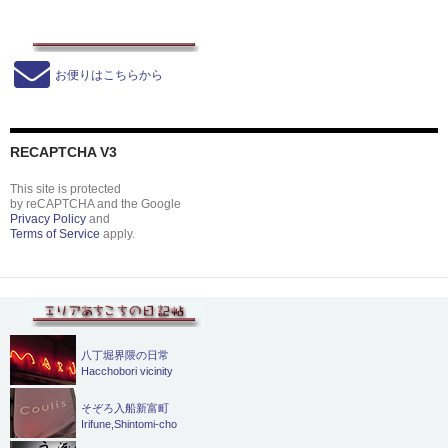
お便りはこちらから
RECAPTCHA V3
This site is protected
by reCAPTCHA and the Google
Privacy Policy
and
Terms of Service
apply.
八丁堀界隈の日常
Hacchobori vicinity
そぞろ入船新富町
Irifune,Shintomi-cho