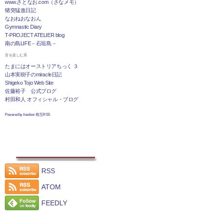
www.さとなお.com（さなメモ）
猪突猛進日記
なおねおなおん
Gymnastic Diary
T-PROJECT ATELIER blog
南の島LIFE－石垣島－
音を楽しむ系
たまにはオーストリアちっく ３
山本実樹子のmiracle日記
Shigeko Tojo Web Site
佐藤裕子 公式ブログ
村田和人 オフィシャル・ブログ
Powered by livedoor 相互RSS
RSS
ATOM
FEEDLY