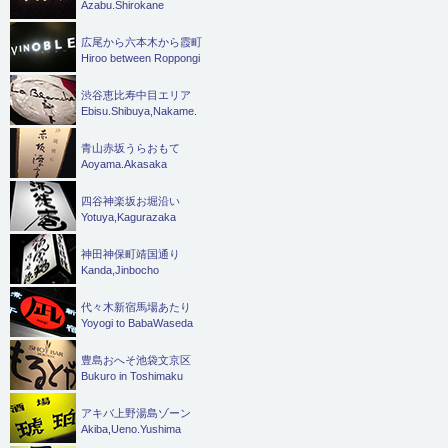
Azabu.Shirokane
広尾から六本木から霞町
Hiroo between Roppongi
渋谷恵比寿中目エリア
Ebisu.Shibuya,Nakame.
青山赤坂うらおもて
Aoyama.Akasaka
四谷神楽坂お堀沿い
Yotuya,Kagurazaka
神田神保町靖国通り
Kanda,Jinbocho
代々木新宿馬場あたり
Yoyogi to BabaWaseda
豊島おへそ池袋文京区
Bukuro in Toshimaku
アキバ上野湯島ゾーン
Akiba,Ueno.Yushima