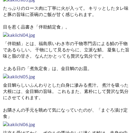
たっぷりのロース肉に丁寧に火が入って。 キリッとしたタレ味
と豚の旨味に茶碗のご飯が甘く感じられます。
目を惹く品書き「伴助鯖定食」。
「伴助鯖」とは、福島県いわき市の干物専門店による鯖の干物
であるらしい。 干物にして見るからに、立派な鯖。 凝集した旨
味と脂の甘さ。 なんだかとっても贅沢な気分です。
とある日の「煮魚定食」は、金目鯛のお皿。
金目鯛らしいふんわりとした白身に滲みる煮汁。 煮汁を吸った
大根には、金目鯛の旨味。 これもまた、素朴にして贅沢な気分
にさせてくれます。
お隣さんの手元を眺めて気になっていたのが、「まぐろ漬け定
食」
注文を受けてから、ボウルの醤油タレに潜らす鮪は、赤身や中