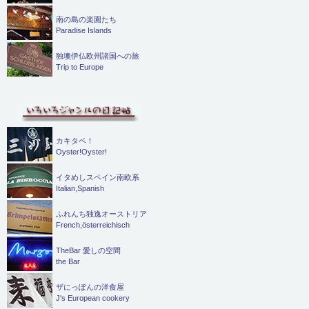
南の島の楽園たち
Paradise Islands
独墺伊仏欧州諸国への旅
Trip to Europe
カキタベ！
Oyster!Oyster!
イタめしスペイン南欧系
Italian,Spanish
ふれんち独逸オーストリア
French,österreichisch
TheBar 愛しの空間
the Bar
ザにっぽんの洋食屋
J's European cookery