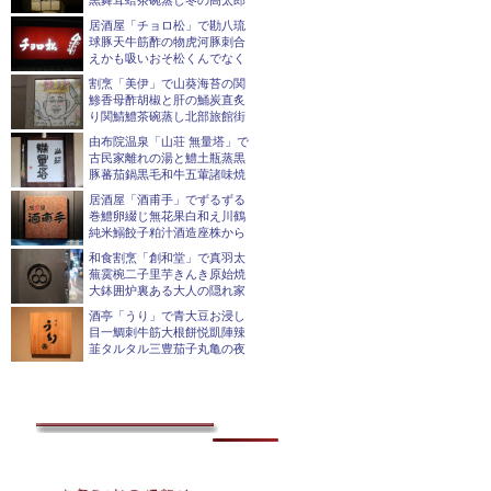
黒舞茸蛤茶碗蒸し冬の高太郎
居酒屋「チョロ松」で勘八琉
球豚天牛筋酢の物虎河豚刺合
えかも吸いおそ松くんでなく
割烹「美伊」で山葵海苔の関
鯵香母酢胡椒と肝の鯒炭直炙
り関鯖鱧茶碗蒸し北部旅館街
由布院温泉「山荘 無量塔」で
古民家離れの湯と鱧土瓶蒸黒
豚蕃茄鍋黒毛和牛五葷諸味焼
居酒屋「酒甫手」でずるずる
巻鱧卵綴じ無花果白和え川鶴
純米鰯餃子粕汁酒造座株から
和食割烹「創和堂」で真羽太
蕪霙椀二子里芋きんき原始焼
大鉢囲炉裏ある大人の隠れ家
酒亭「うり」で青大豆お浸し
目一鯛刺牛筋大根餅悦凱陣辣
韮タルタル三豊茄子丸亀の夜