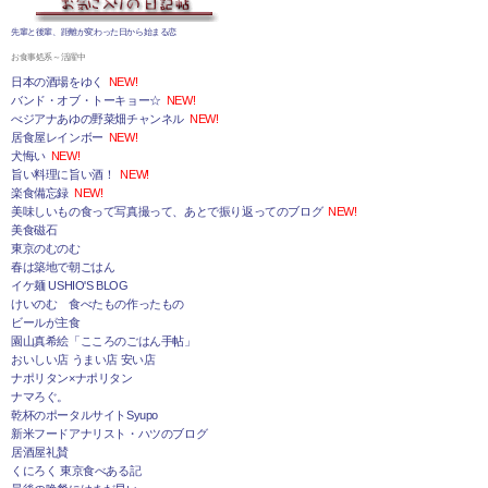
先輩と後輩、距離が変わった日から始まる恋
お食事処系～活躍中
日本の酒場をゆく
NEW!
バンド・オブ・トーキョー☆
NEW!
べジアナあゆの野菜畑チャンネル
NEW!
居食屋レインボー
NEW!
犬悔い
NEW!
旨い料理に旨い酒！
NEW!
楽食備忘録
NEW!
美味しいもの食って写真撮って、あとで振り返ってのブログ
NEW!
美食磁石
東京のむのむ
春は築地で朝ごはん
イケ麺 USHIO'S BLOG
けいのむ 食べたもの作ったもの
ビールが主食
園山真希絵「こころのごはん手帖」
おいしい店 うまい店 安い店
ナポリタン×ナポリタン
ナマろぐ。
乾杯のポータルサイトSyupo
新米フードアナリスト・ハツのブログ
居酒屋礼賛
くにろく 東京食べある記