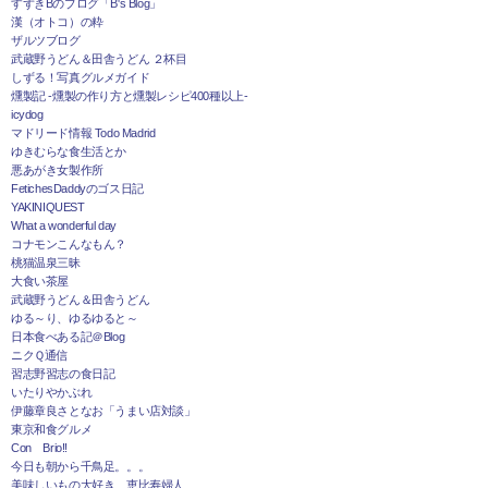
すずきBのブログ「B's Blog」
漢（オトコ）の粋
ザルツブログ
武蔵野うどん＆田舎うどん ２杯目
しずる！写真グルメガイド
燻製記 -燻製の作り方と燻製レシピ400種以上-
icydog
マドリード情報 Todo Madrid
ゆきむらな食生活とか
悪あがき女製作所
FetichesDaddyのゴス日記
YAKINIQUEST
What a wonderful day
コナモンこんなもん？
桃猫温泉三昧
大食い茶屋
武蔵野うどん＆田舎うどん
ゆる～り、ゆるゆると～
日本食べある記＠Blog
ニクＱ通信
習志野習志の食日記
いたりやかぶれ
伊藤章良さとなお「うまい店対談」
東京和食グルメ
Con Brio!!
今日も朝から千鳥足。。。
美味しいもの大好き 恵比寿婦人