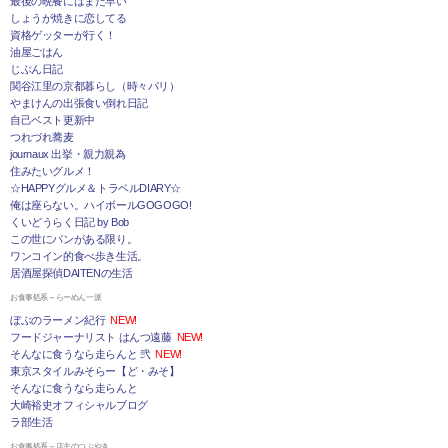
最後の晩餐にはまだ早い
しょうが焼きに恋してる
資格ゲッターが行く！
油屋ごはん
じぶん日記
関谷江里の京都暮らし（時々パリ）
やまけんの出張食い倒れ日記
自己ベスト更新中
つれづれ蕎麦
journaux 出挙・親力親為
住みたいグルメ！
☆HAPPYグルメ＆トラベルDIARY☆
俺は座らない。ハイボールGOGOGO!
くいどうらく日記 by Bob
この世にパンがある限り。
ワンコイン的食べ歩き生活。
居酒屋探偵DAITENの生活
お食事処系～らーめん一派
ぼぶのラーメン紀行
NEW!
フードジャーナリスト はんつ遠藤
NEW!
そんなに食うなら走らんと 弐
NEW!
東京スタイルみそらー【ど・みそ】
そんなに食うなら走らんと
大崎裕史オフィシャルブログ
ラ部生活
お食事処系～店主のつぶやき