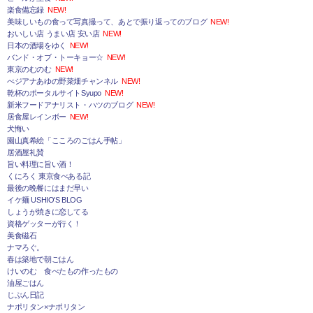
楽食備忘録
NEW!
美味しいもの食って写真撮って、あとで振り返ってのブログ
NEW!
おいしい店 うまい店 安い店
NEW!
日本の酒場をゆく
NEW!
バンド・オブ・トーキョー☆
NEW!
東京のむのむ
NEW!
べジアナあゆの野菜畑チャンネル
NEW!
乾杯のポータルサイトSyupo
NEW!
新米フードアナリスト・ハツのブログ
NEW!
居食屋レインボー
NEW!
犬悔い
園山真希絵「こころのごはん手帖」
居酒屋礼賛
旨い料理に旨い酒！
くにろく 東京食べある記
最後の晩餐にはまだ早い
イケ麺 USHIO'S BLOG
しょうが焼きに恋してる
資格ゲッターが行く！
美食磁石
ナマろぐ。
春は築地で朝ごはん
けいのむ 食べたもの作ったもの
油屋ごはん
じぶん日記
ナポリタン×ナポリタン