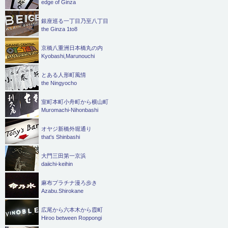
edge of Ginza
銀座巡る一丁目乃至八丁目
the Ginza 1to8
京橋八重洲日本橋丸の内
Kyobashi,Marunouchi
とある人形町風情
the Ningyocho
室町本町小舟町から横山町
Muromachi-Nihonbashi
オヤジ新橋外堀通り
that's Shinbashi
大門三田第一京浜
daiichi-keihin
麻布プラチナ漫ろ歩き
Azabu.Shirokane
広尾から六本木から霞町
Hiroo between Roppongi