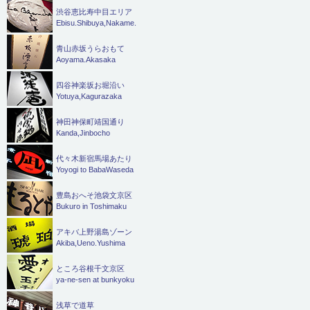
渋谷恵比寿中目エリア
Ebisu.Shibuya,Nakame.
青山赤坂うらおもて
Aoyama.Akasaka
四谷神楽坂お堀沿い
Yotuya,Kagurazaka
神田神保町靖国通り
Kanda,Jinbocho
代々木新宿馬場あたり
Yoyogi to BabaWaseda
豊島おへそ池袋文京区
Bukuro in Toshimaku
アキバ上野湯島ゾーン
Akiba,Ueno.Yushima
ところ谷根千文京区
ya-ne-sen at bunkyoku
浅草で道草