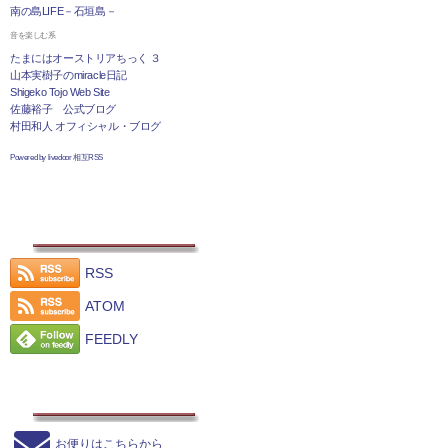
南の島LIFE－石垣島－
音を楽しむ系
たまにはオーストリアちっく ３
山本実樹子のmiracle日記
Shigeko Tojo Web Site
佐藤裕子 公式ブログ
村田和人 オフィシャル・ブログ
Powered by livedoor 相互RSS
RSS
ATOM
FEEDLY
お便りはこちらから