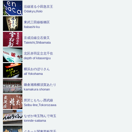
沿線巡る小田急京王
Odakyu,Keio
東武三田線板橋区
Itabashi-ku
京成沿線立石柴又
Tateishi,Shibamata
北区赤羽足立北千住
depth of kitasenjyu
横浜おのぼりさん
all Yokohama
鎌倉湘南横須賀あたり
kamakura shonan
所沢じもちぃ西武線
Seibu-line,Tokorozawa
なぜか埼玉翔んで埼玉
tonnde-saitama
ぐるっと関東群栃茨千