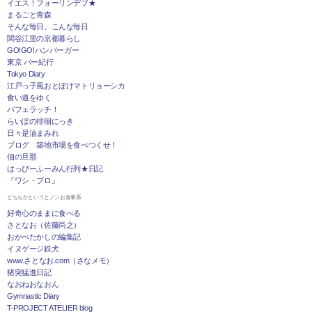
イエス！フォーリンデブ★
まるごと青森
そんな毎日、こんな毎日
関谷江里の京都暮らし
GO!GO!ハンバーガー
東京 バー紀行
Tokyo Diary
江戸っ子風おとぼけマトリョーシカ
食い道をゆく
パフェラッチ！
らいぽの徘徊にっき
日々是油まみれ
ブログ 築地市場を食べつくせ！
佃の旦那
はっぴーふーみん行列★日記
『ワシ・ブロ』
どちらかというとノンお食事系
好奇心のままに食べる
さとなお（佐藤尚之）
おかべたかしの編集記
イヌゲージ鉄犬
www.さとなお.com（さなメモ）
猪突猛進日記
なおねおなおん
Gymnastic Diary
T-PROJECT ATELIER blog