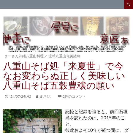
検
索
コ
ン
テ
ン
ツ
へ
ス
キ
まーさん沖縄八重山料理
／
琉球八重山奄美諸島
ッ
八重山そば処「来夏世」で今
プ
なお変わらぬ正しく美味しい
八重山そば五穀豊穣の願い
'24/07/24(水)
まさぴ。
2件のコメント
記憶と記録を辿ると、前回石垣
島を訪れたのは、2015年のこ
と。
彼此およそ10年が経つ間に、ダ