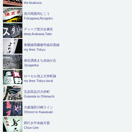
the Asakusa
深川両国河むこう
Fukagawa,Ryogoku
ディープ荒川台東区
deep Arakawa,Taito
東横線田園都市線目黒線
my lines Tokyu
身近洒落まち自由が丘
Jiyugaoka
ローカル池上大井町線
my lines Tokyu local
五反田品川大井町
Gotanda to Ohimachi
大森蒲田川崎ライン
Ohmori to Kawasaki
西行き中央線方面
Chuo-Line