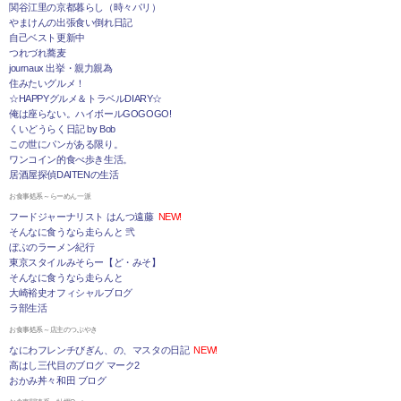
関谷江里の京都暮らし（時々パリ）
やまけんの出張食い倒れ日記
自己ベスト更新中
つれづれ蕎麦
journaux 出挙・親力親為
住みたいグルメ！
☆HAPPYグルメ＆トラベルDIARY☆
俺は座らない。ハイボールGOGOGO!
くいどうらく日記 by Bob
この世にパンがある限り。
ワンコイン的食べ歩き生活。
居酒屋探偵DAITENの生活
お食事処系～らーめん一派
フードジャーナリスト はんつ遠藤
NEW!
そんなに食うなら走らんと 弐
ぼぶのラーメン紀行
東京スタイルみそらー【ど・みそ】
そんなに食うなら走らんと
大崎裕史オフィシャルブログ
ラ部生活
お食事処系～店主のつぶやき
なにわフレンチびぎん、の、マスタの日記
NEW!
高はし三代目のブログ マーク2
おかみ丼々和田 ブログ