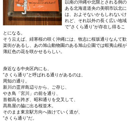
以南の沖縄や北限とされる例の
ある北海道道央の美唄市以北に
は、およそないかもしれないけ
れど、それ以外の長く広い地域
で”さくら通り”が存在し得るこ
とになる。
そう云えば、緋寒桜の咲く沖縄には、牧志に桜坂通りなんて歓
楽街があるし、あの旭山動物園のある旭山公園では蝦夷山桜が
薄紅色の花を咲かせるらしい。
身近なる中央区内にも、
“さくら通り”と呼ばれる通りがあるのは、
周知の通り。
新川の霊岸島辺りから、ご存じ、
やき鳥「宮川」の前を通り、
首都高を跨ぎ、昭和通りを交叉して、
髙島屋の脇に出る桜並木。
そのまま東京駅方向へ抜けていく道が、
“さくら通り”だ。