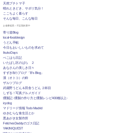
天然プチトマ子
晴れときどき、サボリ気分！
ここちよく暮らす
そんな毎日、こんな毎日
お食事処系～不定期休業中
寄り道Blog
local-fooddesign
うどん手帖
今日もおいしいものを求めて
IkukoDays
ぺこはら日記
いたばし区のばら ２
あなさんの美しき日々
すずきBのブログ「B's Blog」
漢（オトコ）の粋
ザルツブログ
武蔵野うどん＆田舎うどん ２杯目
しずる！写真グルメガイド
燻製記 -燻製の作り方と燻製レシピ400種以上-
icydog
マドリード情報 Todo Madrid
ゆきむらな食生活とか
悪あがき女製作所
FetichesDaddyのゴス日記
YAKINIQUEST