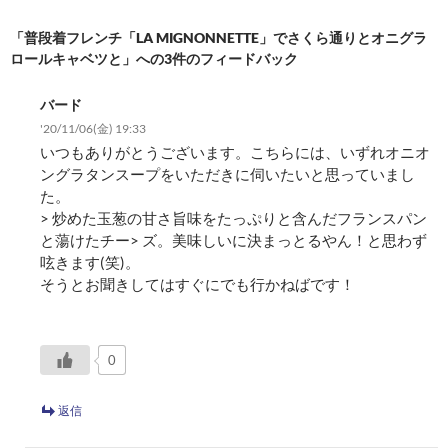
シ
「普段着フレンチ「LA MIGNONNETTE」でさくら通りとオニグラ
ョ
ロールキャベツと」への3件のフィードバック
ン
バード
'20/11/06(金) 19:33
いつもありがとうございます。こちらには、いずれオニオ
ングラタンスープをいただきに伺いたいと思っていまし
た。
> 炒めた玉葱の甘さ旨味をたっぷりと含んだフランスパン
と蕩けたチー> ズ。美味しいに決まっとるやん！と思わず
呟きます(笑)。
そうとお聞きしてはすぐにでも行かねばです！
0
返信