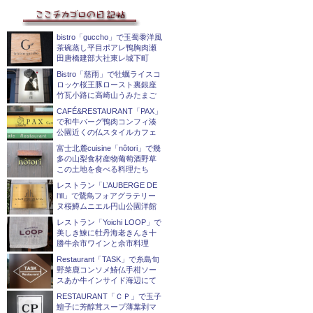
bistro「guccho」で玉蜀黍洋風
茶碗蒸し平目ポアレ鴨胸肉瀬
田唐橋建部大社東レ城下町
Bistro「慈雨」で牡蠣ライスコ
ロッケ桜王豚ロースト裏銀座
竹瓦小路に高崎山うみたまご
CAFÉ&RESTAURANT「PAX」
で和牛バーグ鴨肉コンフィ湊
公園近くの仏スタイルカフェ
富士北麓cuisine「nôtori」で幾
多の山梨食材産物葡萄酒野草
この土地を食べる料理たち
レストラン「L’AUBERGE DE
l’ill」で鵞鳥フォアグラテリー
ヌ桜鱒ムニエル円山公園洋館
レストラン「Yoichi LOOP」で
美しき鰊に牡丹海老きんき十
勝牛余市ワインと余市料理
Restaurant「TASK」で糸島旬
野菜鹿コンソメ鰆仏手柑ソー
スあか牛インサイド海辺にて
RESTAURANT「ＣＰ」で玉子
鱣子に芳醇茸スープ薄葉剥マ