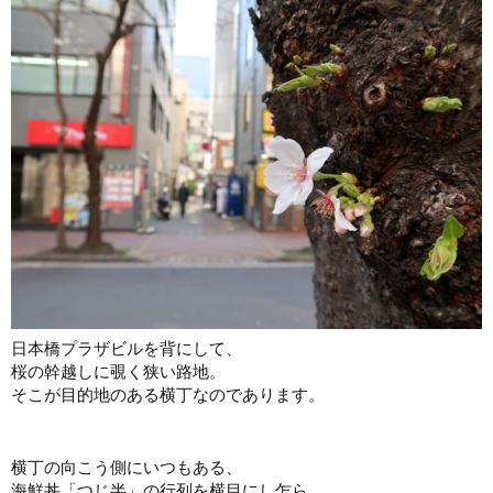
日本橋プラザビルを背にして、
桜の幹越しに覗く狭い路地。
そこが目的地のある横丁なのであります。
横丁の向こう側にいつもある、
海鮮丼「つじ半」の行列を横目にし乍ら、