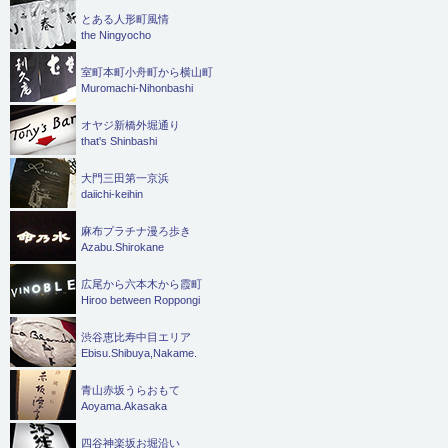
とある人形町風情
the Ningyocho
室町本町小舟町から横山町
Muromachi-Nihonbashi
オヤジ新橋外堀通り
that's Shinbashi
大門三田第一京浜
daiichi-keihin
麻布プラチナ漫ろ歩き
Azabu.Shirokane
広尾から六本木から霞町
Hiroo between Roppongi
渋谷恵比寿中目エリア
Ebisu.Shibuya,Nakame.
青山赤坂うらおもて
Aoyama.Akasaka
四谷神楽坂お堀沿い