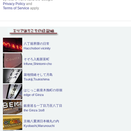
Privacy Policy
and
Terms of Service
apply.
八丁堀界隈の日常
Hacchobori vicinity
そぞろ入船新富町
Irifune,Shintomi-cho
築地情緒そして月島
Tsukiji,Tsukishima
はじっこ銀座木挽町の徘徊
edge of Ginza
銀座巡る一丁目乃至八丁目
the Ginza 1to8
京橋八重洲日本橋丸の内
Kyobashi,Marunouchi