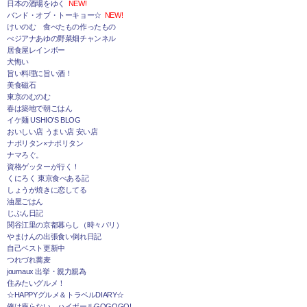
日本の酒場をゆく
NEW!
バンド・オブ・トーキョー☆
NEW!
けいのむ 食べたもの作ったもの
べジアナあゆの野菜畑チャンネル
居食屋レインボー
犬悔い
旨い料理に旨い酒！
美食磁石
東京のむのむ
春は築地で朝ごはん
イケ麺 USHIO'S BLOG
おいしい店 うまい店 安い店
ナポリタン×ナポリタン
ナマろぐ。
資格ゲッターが行く！
くにろく 東京食べある記
しょうが焼きに恋してる
油屋ごはん
じぶん日記
関谷江里の京都暮らし（時々パリ）
やまけんの出張食い倒れ日記
自己ベスト更新中
つれづれ蕎麦
journaux 出挙・親力親為
住みたいグルメ！
☆HAPPYグルメ＆トラベルDIARY☆
俺は座らない。ハイボールGOGOGO!