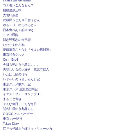
What a wonderful day
コナモンこんなもん？
桃猫温泉三昧
大食い茶屋
武蔵野うどん＆田舎うどん
ゆる～り、ゆるゆると～
日本食べある記＠Blog
ニクＱ通信
習志野習志の食日記
いたりやかぶれ
伊藤章良さとなお「うまい店対談」
東京和食グルメ
Con Brio!!
今日も朝から千鳥足。。。
美味しいもの大好き 恵比寿婦人
いたばし区のばら
いずへいのうまいもん日記
東京グルメ散策日記
東京グルメ 居酒屋訪問記
イエス！フォーリンデブ★
まるごと青森
そんな毎日、こんな毎日
関谷江里の京都暮らし
GO!GO!ハンバーガー
東京 バー紀行
Tokyo Diary
江戸っ子風おとぼけマトリョーシカ