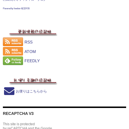
Powered by livedoor 相互RSS
RSS
ATOM
FEEDLY
お便りはこちらから
RECAPTCHA V3
This site is protected
by reCAPTCHA and the Google