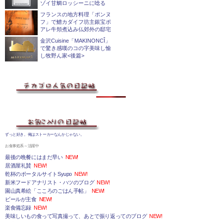
ゾイ甘鯛ロッシーニに唸る
フランスの地方料理「ポンヌ
フ」で鱧カダイフ坊主銀宝ポ
アレ牛頬煮込み仏郊外の邸宅
金沢Cuisine「MAKINONCÎ」
で驚き感嘆のコの字美味し愉
し牧野ん家<後篇>
ずっと好き。俺はストーカーなんかじゃない。
お食事処系～活躍中
最後の晩餐にはまだ早い
NEW!
居酒屋礼賛
NEW!
乾杯のポータルサイトSyupo
NEW!
新米フードアナリスト・ハツのブログ
NEW!
園山真希絵「こころのごはん手帖」
NEW!
ビールが主食
NEW!
楽食備忘録
NEW!
美味しいもの食って写真撮って、あとで振り返ってのブログ
NEW!