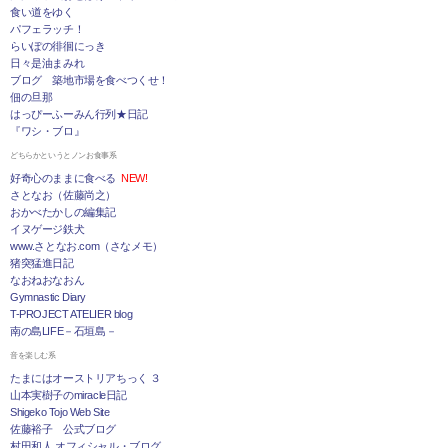
食い道をゆく
パフェラッチ！
らいぽの徘徊にっき
日々是油まみれ
ブログ 築地市場を食べつくせ！
佃の旦那
はっぴーふーみん行列★日記
『ワシ・ブロ』
どちらかというとノンお食事系
好奇心のままに食べる
NEW!
さとなお（佐藤尚之）
おかべたかしの編集記
イヌゲージ鉄犬
www.さとなお.com（さなメモ）
猪突猛進日記
なおねおなおん
Gymnastic Diary
T-PROJECT ATELIER blog
南の島LIFE－石垣島－
音を楽しむ系
たまにはオーストリアちっく ３
山本実樹子のmiracle日記
Shigeko Tojo Web Site
佐藤裕子 公式ブログ
村田和人 オフィシャル・ブログ