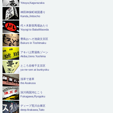
Yotuya,Kagurazaka
神田神保町靖国通り
Kanda,Jinbocho
代々木新宿馬場あたり
Yoyogi to BabaWaseda
豊島おへそ池袋文京区
Bukuro in Toshimaku
アキバ上野湯島ゾーン
Akiba,Ueno.Yushima
ところ谷根千文京区
ya-ne-sen at bunkyoku
浅草で道草
the Asakusa
深川両国河むこう
Fukagawa,Ryogoku
ディープ荒川台東区
deep Arakawa,Taito