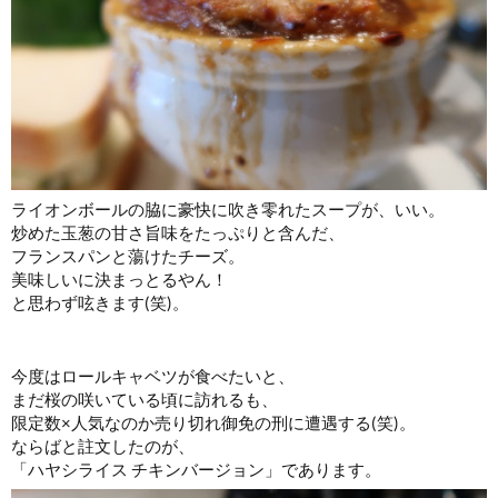
ライオンボールの脇に豪快に吹き零れたスープが、いい。
炒めた玉葱の甘さ旨味をたっぷりと含んだ、
フランスパンと蕩けたチーズ。
美味しいに決まっとるやん！
と思わず呟きます(笑)。
今度はロールキャベツが食べたいと、
まだ桜の咲いている頃に訪れるも、
限定数×人気なのか売り切れ御免の刑に遭遇する(笑)。
ならばと註文したのが、
「ハヤシライス チキンバージョン」であります。