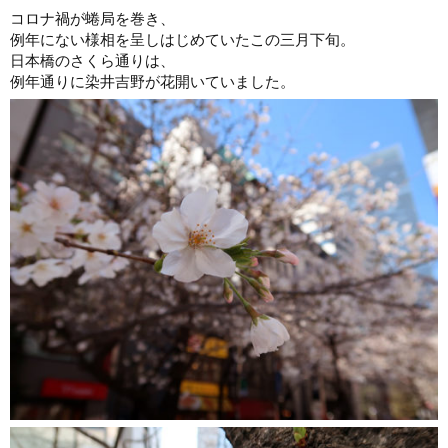
コロナ禍が蜷局を巻き、
例年にない様相を呈しはじめていたこの三月下旬。
日本橋のさくら通りは、
例年通りに染井吉野が花開いていました。