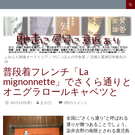
検
索
コ
ン
テ
ン
ツ
へ
ス
キ
ふれんち独逸オーストリア
／
ザにっぽんの洋食屋
／
京橋八重洲日本橋丸の
内
ッ
普段着フレンチ「La
プ
mignonnette」でさくら通りと
オニグラロールキャベツと
'20/11/05(木)
まさぴ。
3件のコメント
全国に”さくら通り”と呼ばれる
通りが幾つあることでしょう。
染井吉野の南限とされる鹿児島