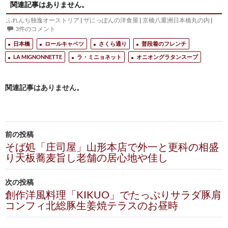
関連記事はありません。
ふれんち独逸オーストリア
|
ザにっぽんの洋食屋
|
京橋八重洲日本橋丸の内
|
3件のコメント
日本橋
ロールキャベツ
さくら通り
普段着のフレンチ
LA MIGNONNETTE
ラ・ミニョネット
オニオングラタンスープ
関連記事はありません。
投
前の投稿
稿
そば処「庄司屋」山形本店で外一と更科の相盛
り天板蕎麦旨し老舗の居心地や佳し
ナ
ビ
次の投稿
創作洋風料理「KIKUO」でたっぷりサラダ豚肩
ゲ
コンフィ北総豚生姜焼テラスのお昼時
ー