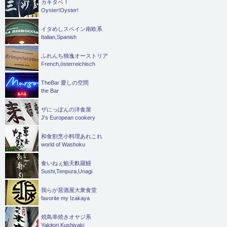
カキタベ！
Oyster!Oyster!
イタめしスペイン南欧系
Italian,Spanish
ふれんち独逸オーストリア
French,österreichisch
TheBar 愛しの空間
the Bar
ザにっぽんの洋食屋
J's European cookery
和食割烹小料理あれこれ
world of Washoku
食いねぇ鮨天麩羅鰻
Sushi,Tenpura,Unagi
我らが居酒屋大衆食堂
favorite my Izakaya
焼鳥串焼きオヤジ系
Yakitori,Kushiyaki