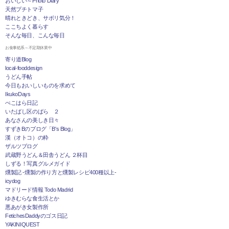
おいしい～Photo Diary
天然プチトマ子
晴れときどき、サボリ気分！
ここちよく暮らす
そんな毎日、こんな毎日
お食事処系～不定期休業中
寄り道Blog
local-fooddesign
うどん手帖
今日もおいしいものを求めて
IkukoDays
ぺこはら日記
いたばし区のばら ２
あなさんの美しき日々
すずきBのブログ「B's Blog」
漢（オトコ）の粋
ザルツブログ
武蔵野うどん＆田舎うどん ２杯目
しずる！写真グルメガイド
燻製記 -燻製の作り方と燻製レシピ400種以上-
icydog
マドリード情報 Todo Madrid
ゆきむらな食生活とか
悪あがき女製作所
FetichesDaddyのゴス日記
YAKINIQUEST