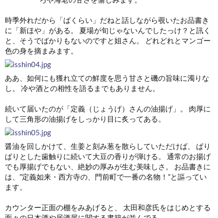
時季外れだから「ばくらい」だねと話しながら覗いたお品書き
に「新ほや」がある。 夏場が旬じゃないんでしたっけ？と訊く
と、そうでばかりもないのですと姐さん。 どれどれとマンゴー
色の身を摘まみます。
ああ、如何にも獲れ立ての鮮度を思う甘さと磯の旨味に濁りな
し。 冷や酒との相性を語るまでもありません。
続いて届いたのが「定義（じょうげ）さんの油揚げ」。 肉厚に
して三角形の油揚げをしっかり目に炙ってある。
醤油を回しかけて、生姜と刻み葱を散らしていただけば、 ぱり
ぱりとした歯触りに続いて大豆の香りが弾ける。 通常のお揚げ
でも厚揚げでもない、絶妙の厚みが生む美味しさ。 お品書きに
は、”定義如来・西方寺の、門前町で一番の名物！”と謳ってい
ます。
カウンター正面の棚をみあげると、 太田和彦氏をはじめとする
面々の日本酒や居酒屋に関する書籍が並んでる。