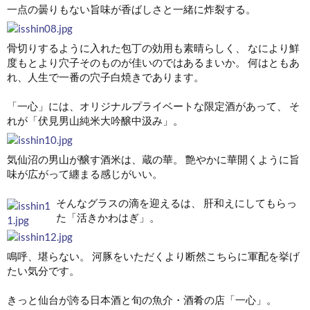
一点の曇りもない旨味が香ばしさと一緒に炸裂する。
骨切りするように入れた包丁の効用も素晴らしく、 なにより鮮
度もとより穴子そのものが佳いのではあるまいか。 何はともあ
れ、人生で一番の穴子白焼きであります。
「一心」には、オリジナルプライベートな限定酒があって、 そ
れが「伏見男山純米大吟醸中汲み」。
気仙沼の男山が醸す酒米は、蔵の華。 艶やかに華開くように旨
味が広がって纏まる感じがいい。
そんなグラスの滴を迎えるは、 肝和えにしてもらっ
た「活きかわはぎ」。
鳴呼、堪らない。 河豚をいただくより断然こちらに軍配を挙げ
たい気分です。
きっと仙台が誇る日本酒と旬の魚介・酒肴の店「一心」。