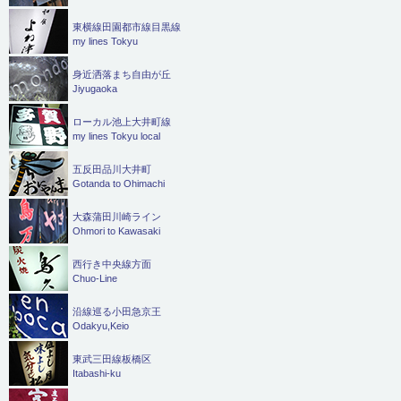
東横線田園都市線目黒線
my lines Tokyu
身近洒落まち自由が丘
Jiyugaoka
ローカル池上大井町線
my lines Tokyu local
五反田品川大井町
Gotanda to Ohimachi
大森蒲田川崎ライン
Ohmori to Kawasaki
西行き中央線方面
Chuo-Line
沿線巡る小田急京王
Odakyu,Keio
東武三田線板橋区
Itabashi-ku