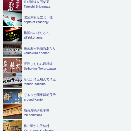
京成沿線立石柴又
Tateishi,Shibamata
北区赤羽足立北千住
depth of kitasenjyu
横浜おのぼりさん
all Yokohama
鎌倉湘南横須賀あたり
kamakura shonan
所沢じもちぃ西武線
Seibu-line,Tokorozawa
なぜか埼玉翔んで埼玉
tonnde-saitama
ぐるっと関東群栃茨千
around Kanto
熱海真鶴伊豆半島
izu peninsula
軽井沢から甲信越
Karuizawa,Koshinetsu