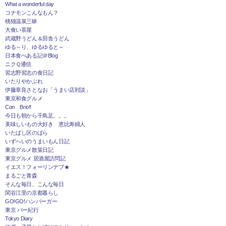
What a wonderful day
コナモンこんなもん？
桃猫温泉三昧
大食い茶屋
武蔵野うどん＆田舎うどん
ゆる～り、ゆるゆると～
日本食べある記＠Blog
ニクＱ通信
習志野習志の食日記
いたりやかぶれ
伊藤章良さとなお「うまい店対談」
東京和食グルメ
Con Brio!!
今日も朝から千鳥足。。。
美味しいもの大好き 恵比寿婦人
いたばし区のばら
いずへいのうまいもん日記
東京グルメ散策日記
東京グルメ 居酒屋訪問記
イエス！フォーリンデブ★
まるごと青森
そんな毎日、こんな毎日
関谷江里の京都暮らし
GO!GO!ハンバーガー
東京 バー紀行
Tokyo Diary