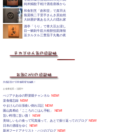
純米鰯餃子粕汁酒造座株から
和食割烹「創和堂」で真羽太
蕪霙椀二子里芋きんき原始焼
大鉢囲炉裏ある大人の隠れ家
酒亭「うり」で青大豆お浸し
目一鯛刺牛筋大根餅悦凱陣辣
韮タルタル三豊茄子丸亀の夜
共感必至の“日常修羅場”短編集！
お食事処系～活躍中
べジアナあゆの野菜畑チャンネル
NEW!
楽食備忘録
NEW!
やまけんの出張食い倒れ日記
NEW!
園山真希絵「こころのごはん手帖」
NEW!
旨い料理に旨い酒！
NEW!
美味しいもの食って写真撮って、あとで振り返ってのブログ
NEW!
日本の酒場をゆく
NEW!
新米フードアナリスト・ハツのブログ
NEW!