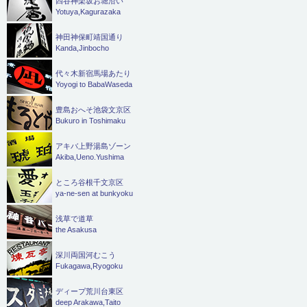
四谷神楽坂お堀沿い
Yotuya,Kagurazaka
神田神保町靖国通り
Kanda,Jinbocho
代々木新宿馬場あたり
Yoyogi to BabaWaseda
豊島おへそ池袋文京区
Bukuro in Toshimaku
アキバ上野湯島ゾーン
Akiba,Ueno.Yushima
ところ谷根千文京区
ya-ne-sen at bunkyoku
浅草で道草
the Asakusa
深川両国河むこう
Fukagawa,Ryogoku
ディープ荒川台東区
deep Arakawa,Taito