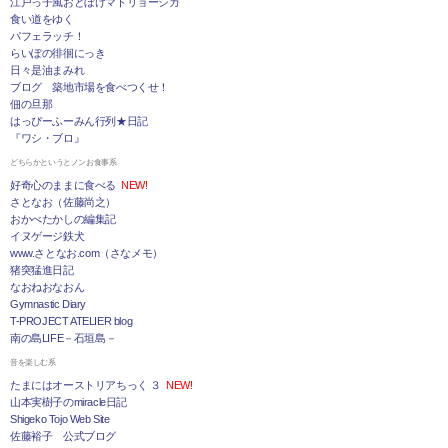
江戸っ子風おとぼけマトリョーシカ
食い道をゆく
パフェラッチ！
らいぽの徘徊にっき
日々是油まみれ
ブログ 築地市場を食べつくせ！
佃の旦那
はっぴーふーみん行列★日記
『ワシ・ブロ』
どちらかというとノンお食事系
好奇心のままに食べる
NEW!
さとなお（佐藤尚之）
おかべたかしの編集記
イヌゲージ鉄犬
www.さとなお.com（さなメモ）
猪突猛進日記
なおねおなおん
Gymnastic Diary
T-PROJECT ATELIER blog
南の島LIFE－石垣島－
音を楽しむ系
たまにはオーストリアちっく ３
NEW!
山本実樹子のmiracle日記
Shigeko Tojo Web Site
佐藤裕子 公式ブログ