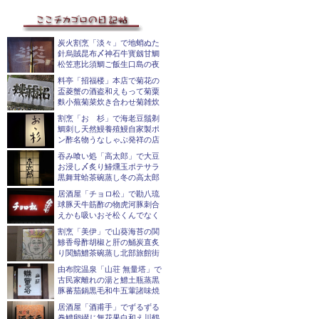
炭火割烹「淡々」で地蛸ぬた
針烏賊昆布〆神石牛寳劔甘鯛
松笠恵比須鯛ご飯生口島の夜
料亭「招福楼」本店で菊花の
盃菱蟹の酒盗和えもって菊粟
麩小蕪菊菜炊き合わせ菊雑炊
割烹「おゝ杉」で海老豆鬚剃
鯛刺し天然鰻養殖鰻自家製ポ
ン酢名物うなしゃぶ発祥の店
吞み喰い処「高太郎」で大豆
お浸し〆炙り鰆燻玉ポテサラ
黒舞茸蛤茶碗蒸し冬の高太郎
居酒屋「チョロ松」で勘八琉
球豚天牛筋酢の物虎河豚刺合
えかも吸いおそ松くんでなく
割烹「美伊」で山葵海苔の関
鯵香母酢胡椒と肝の鯒炭直炙
り関鯖鱧茶碗蒸し北部旅館街
由布院温泉「山荘 無量塔」で
古民家離れの湯と鱧土瓶蒸黒
豚蕃茄鍋黒毛和牛五葷諸味焼
居酒屋「酒甫手」でずるずる
巻鱧卵綴じ無花果白和え川鶴