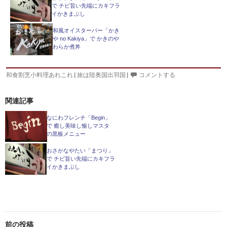
で チビ旨い先端にカキフラ
イかきまぶし
和風オイスターバー「かき
や no Kakiya」で かきのや
わらか煮丼
和食割烹小料理あれこれ
|
旅は陸奥国出羽国
|
コメントする
関連記事
なにわフレンチ「Begin」
で 癒し美味し愉しマスタ
の黒板メニュー
おさかなやたい「まつり」
で チビ旨い先端にカキフラ
イかきまぶし
投
前の投稿