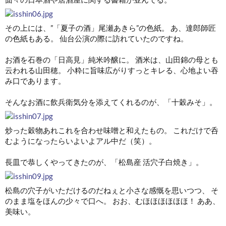
その上には、”「夏子の酒」尾瀬あきら”の色紙。 あ、達郎師匠
の色紙もある。 仙台公演の際に訪れていたのですね。
お酒を石巻の「日高見」純米吟醸に。 酒米は、山田錦の母とも
云われる山田穂。 小粋に旨味広がりすっとキレる、心地よい吞
み口であります。
そんなお酒に飲兵衛気分を添えてくれるのが、「十穀みそ」。
炒った穀物あれこれを合わせ味噌と和えたもの。 これだけで呑
むようになったらいよいよアル中だ（笑）。
長皿で恭しくやってきたのが、「松島産 活穴子白焼き」。
松島の穴子がいただけるのだねぇと小さな感慨を思いつつ、 そ
のまま塩をほんの少々で口へ。 おお、むほほほほほほ！ ああ、
美味い。