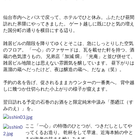
仙台市内へとバスで戻って、ホテルでひと休み。 ふたたび昼間
訪れた界隈にやってきました。 ゲート越しに既にひと気の増え
た国分町の通りを横目にする辺り。
雑居ビルの階段を降りてゆくとそこは、急にしっとりした空気
のフロア。 「一心」のファサードは、瓦を載せた軒を持つ、酒
蔵の色気漂うもの。 兄弟店「加減 燗」「光庵」と並び併せて、
雑居ビル地階とは思えない雰囲気を醸しています。 昼下がりは
蒸溜の蔵へだったけど、夜は醸造の蔵へ、だなぁ（笑）。
予約の名を告げ、促されるままカウンターの一番奥へ。 背中越
しに幾つか仕切られた小上がりの様子が窺えます。
翌日訪れる予定の石巻のお酒をと限定純米中汲み「墨廼江（す
みのえ）」を。
ここ「一心」の特徴のひとつが、つきだしとしてや
ってくるお造り。 乾杯をして早速、近海本鮪の中と
ろや海老の甘さを愉しみます。