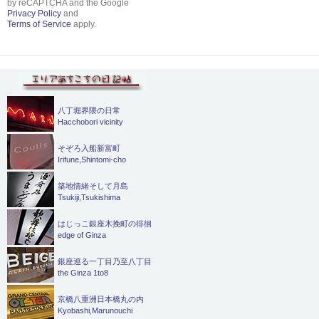
by reCAPTCHA and the Google
Privacy Policy
and
Terms of Service
apply.
八丁堀界隈の日常
Hacchobori vicinity
そぞろ入船新富町
Irifune,Shintomi-cho
築地情緒そして月島
Tsukiji,Tsukishima
はじっこ銀座木挽町の徘徊
edge of Ginza
銀座巡る一丁目乃至八丁目
the Ginza 1to8
京橋八重洲日本橋丸の内
Kyobashi,Marunouchi