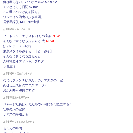
俺は座らない。ハイボールGOGOGO!
くいどうらく日記 by Bob
この世にパンがある限り。
ワンコイン的食べ歩き生活。
居酒屋探偵DAITENの生活
お食事処系～らーめん一派
フードジャーナリスト はんつ遠藤
NEW!
そんなに食うなら走らんと 弐
NEW!
ぼぶのラーメン紀行
東京スタイルみそらー【ど・みそ】
そんなに食うなら走らんと
大崎裕史オフィシャルブログ
ラ部生活
お食事処系～店主のつぶやき
なにわフレンチびぎん、の、マスタの日記
高はし三代目のブログ マーク2
おかみ丼々和田 ブログ
お食事関連系～牡蠣Oyster
ジャージ社長はゲミカルで不可能を可能にする！
牡蠣の人の記録
リアスの海辺から
お食事系～ときどきお食事レポ
ちくわの時間