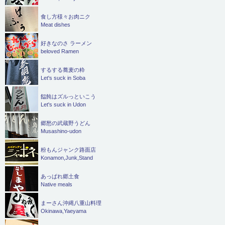
食し方様々お肉ニク
Meat dishes
好きなのさ ラーメン
beloved Ramen
するする蕎麦の粋
Let's suck in Soba
饂飩はズルっといこう
Let's suck in Udon
郷愁の武蔵野うどん
Musashino-udon
粉もんジャンク路面店
Konamon,Junk,Stand
あっぱれ郷土食
Native meals
まーさん沖縄八重山料理
Okinawa,Yaeyama