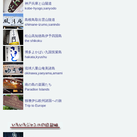
神戸兵庫と山陽道
kobe-hyogo,sanyodo
島根鳥取出雲山陰道
shimane-izumo,sanindo
松山高知徳島伊予四国島
the shikoku
博多よかばい九国筑紫島
hakata,kyushu
琉球八重山奄美諸島
okinawa,yaeyama,amami
南の島の楽園たち
Paradise Islands
独墺伊仏欧州諸国への旅
Trip to Europe