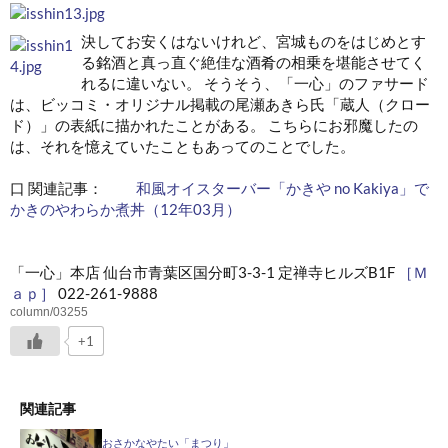
決してお安くはないけれど、宮城ものをはじめとす
る銘酒と真っ直ぐ絶佳な酒肴の相乗を堪能させてく
れるに違いない。 そうそう、「一心」のファサード
は、ビッコミ・オリジナル掲載の尾瀬あきら氏「蔵人（クロー
ド）」の表紙に描かれたことがある。 こちらにお邪魔したの
は、それを憶えていたこともあってのことでした。
口 関連記事：
和風オイスターバー「かきや no Kakiya」で
かきのやわらか煮丼（12年03月）
「一心」本店 仙台市青葉区国分町3-3-1 定禅寺ヒルズB1F
［Ｍ
ａｐ］
022-261-9888
column/03255
+1
関連記事
おさかなやたい「まつり」