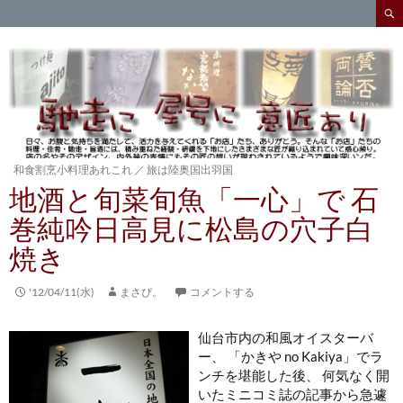
検
索
コ
ン
テ
ン
ツ
へ
ス
キ
和食割烹小料理あれこれ
／
旅は陸奥国出羽国
ッ
地酒と旬菜旬魚「一心」で 石
プ
巻純吟日高見に松島の穴子白
焼き
'12/04/11(水)
まさぴ。
コメントする
仙台市内の和風オイスターバ
ー、 「かきや no Kakiya」でラ
ンチを堪能した後、 何気なく開
いたミニコミ誌の記事から急遽