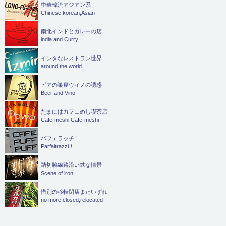
中華韓流アジアン系
Chinese,korean,Asian
南北インドとカレーの店
india and Curry
インタなレストラン世界
around the world
ビアの巣窟ヴィノの誘惑
Beer and Vino
たまにはカフェめし喫茶店
Cafe-meshi,Cafe-meshi
パフェラッチ！
Parfaitrazzi！
踏切脇線路沿い鉄な情景
Scene of iron
惜別の移転閉店またいずれ
no more closed,relocated