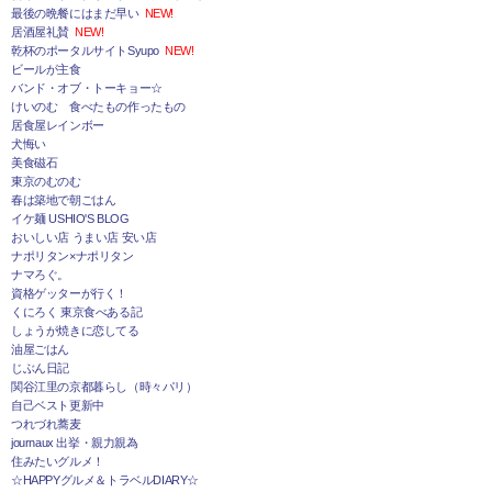
最後の晩餐にはまだ早い
NEW!
居酒屋礼賛
NEW!
乾杯のポータルサイトSyupo
NEW!
ビールが主食
バンド・オブ・トーキョー☆
けいのむ 食べたもの作ったもの
居食屋レインボー
犬悔い
美食磁石
東京のむのむ
春は築地で朝ごはん
イケ麺 USHIO'S BLOG
おいしい店 うまい店 安い店
ナポリタン×ナポリタン
ナマろぐ。
資格ゲッターが行く！
くにろく 東京食べある記
しょうが焼きに恋してる
油屋ごはん
じぶん日記
関谷江里の京都暮らし（時々パリ）
自己ベスト更新中
つれづれ蕎麦
journaux 出挙・親力親為
住みたいグルメ！
☆HAPPYグルメ＆トラベルDIARY☆