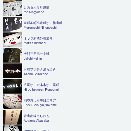
とある人形町風情
the Ningyocho
室町本町小舟町から横山町
Muromachi-Nihonbashi
オヤジ新橋外堀通り
that's Shinbashi
大門三田第一京浜
daiichi-keihin
麻布プラチナ漫ろ歩き
Azabu.Shirokane
広尾から六本木から霞町
Hiroo between Roppongi
渋谷恵比寿中目エリア
Ebisu.Shibuya,Nakame.
青山赤坂うらおもて
Aoyama.Akasaka