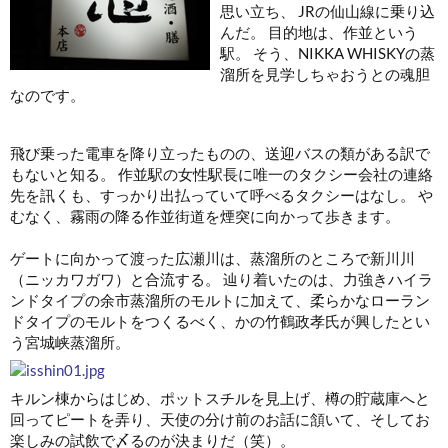
思い立ち、 JRの仙山線に乗り込
んだ。 目的地は、作並という
駅。 そう、NIKKA WHISKYの蒸
溜所を見学しちゃおうとの魂胆
なのです。
飛び乗った電車を降り立ったものの、送迎バスの類がある訳で
もないと知る。 作並駅の女性駅長に唯一のタクシー会社の連絡
先を訊くも、すっかり出払っていて呼べるタクシーはなし。 や
むなく、霧雨の降る作並街道を煙突に向かって歩きます。
ゲートに向かって渡った広瀬川は、蒸溜所のところで新川川
（ニッカワガワ）と合流する。 辿り着いたのは、力強きハイラ
ンドタイプの余市蒸溜所のモルトに加えて、柔らかなローラン
ドタイプのモルトをつくるべく、かの竹鶴政孝氏が興したとい
う宮城峡蒸溜所。
キルン棟からはじめ、ポットスチルを見上げ、樽の貯蔵庫へと
回ってピートを弄り、天使の分け前のお話に頷いて、そしてお
楽しみの試飲で〆るのが決まりだ（笑）。