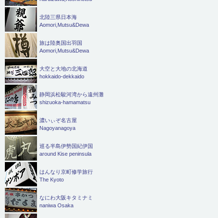
北陸三県日本海
Aomori,Mutsu&Dewa
旅は陸奥国出羽国
Aomori,Mutsu&Dewa
大空と大地の北海道
hokkaido-dekkaido
静岡浜松駿河湾から遠州灘
shizuoka-hamamatsu
濃いぃぞ名古屋
Nagoyanagoya
巡る半島伊勢国紀伊国
around Kise peninsula
はんなり京町修学旅行
The Kyoto
なにわ大阪キタミナミ
naniwa Osaka