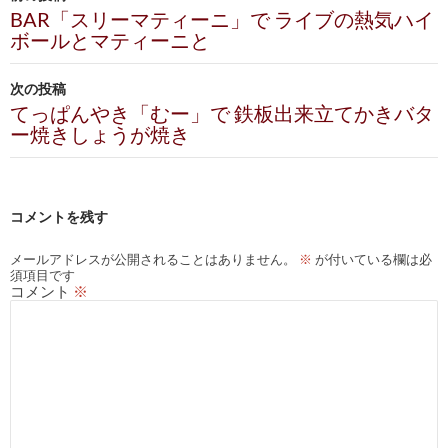
稿
BAR「スリーマティーニ」で ライブの熱気ハイ
ボールとマティーニと
ナ
ビ
次の投稿
てっぱんやき「むー」で 鉄板出来立てかきバタ
ゲ
ー焼きしょうが焼き
ー
シ
コメントを残す
ョ
ン
メールアドレスが公開されることはありません。
※
が付いている欄は必
須項目です
コメント
※