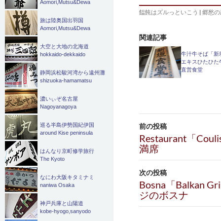
Aomori,Mutsu&Dewa
饂飩はズルっといこう
|
郷愁の
旅は陸奥国出羽国
Aomori,Mutsu&Dewa
関連記事
大空と大地の北海道
牛汁牛そば「新
hokkaido-dekkaido
エキスひたひた
直営食堂
静岡浜松駿河湾から遠州灘
shizuoka-hamamatsu
濃いぃぞ名古屋
Nagoyanagoya
投
巡る半島伊勢国紀伊国
前の投稿
around Kise peninsula
稿
Restaurant「C
満席
はんなり京町修学旅行
ナ
The Kyoto
ビ
次の投稿
なにわ大阪キタミナミ
Bosna「Balkan 
naniwa Osaka
ゲ
ジのボスナ
ー
神戸兵庫と山陽道
kobe-hyogo,sanyodo