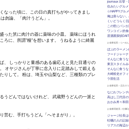
journaux 出
住みたいグルメ
くなった頃に、この日の真打ちがやってきまし
☆HAPPYグル
俺は座らない。
んは勿論、「肉汁うどん」。
くいどうらく日記 
この世にパンが
ワンコイン的食
盛った笊に肉汁の器に薬味の小皿。 薬味にほうれ
居酒屋探偵DAI
ころに、所謂”糧”を想います。 うねるように綺麗
お食事処系～らーめ
ぼぶのラーメン
フードジャーナ
そんなに食うな
ば、 しっかりと量感のある歯応えと見た目通りの
東京スタイルみ
。 オヤジさんが丁寧に念入りに足踏みして鍛える
そんなに食うな
たりして。 粉は、埼玉や山梨など、三種類のブレ
大崎裕史オフィ
ラ部生活
お食事処系～店主の
なにわフレンチ
るうどんではないけれど、 武蔵野うどんの一派と
高はし三代目の
おかみ丼々和田
お食事関連系～牡蠣Oys
り営む、手打ちうどん「へそまがり」。
ジャージ社長は
牡蠣の人の記録
リアスの海辺か