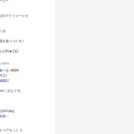
バーガー
ぼけマトリョーシカ
っき
場を食べつくせ！
ん行列★日記
ンお食事系
食べる
NEW!
尚之）
編集記
.com（さなメモ）
LIER blog
石垣島－
トリアちっく ３