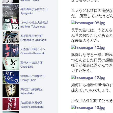
身近洒落まち自由が丘
ちょうどお猪口の滴がな
Jiyugaoka
た。 所望していたうど
ローカル池上大井町線
my lines Tokyu local
長手の盆には、うどんを
ん草のおひたしがあると
五反田品川大井町
な表情のうどん。
Gotanda to Ohimachi
大森蒲田川崎ライン
Ohmori to Kawasaki
豚肉片なぞと一緒に啜れ
つるんとした口元の感触
西行き中央線方面
様子が脳裏に浮かんでき
Chuo-Line
ンドだそう。
沿線巡る小田急京王
Odakyu,Keio
如何にも地粉の風情のす
捉えていいのでしょう。
東武三田線板橋区
Itabashi-ku
小金井の住宅街でひっそ
京成沿線立石柴又
Tateishi,Shibamata