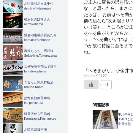
ご主人に店名の訳を訊い
北区赤羽足立北千住
な、と思ったら、まさに
depth of kitasenjyu
たらば、 お前はへそ曲
横浜おのぼりさん
前の店なら”吹き溜まり
all Yokohama
い（笑）。 ところがご
そへそ曲がりだからか、
鎌倉湘南横須賀あたり
う。 “へそ曲がり”には
kamakura shonan
つが故に持論に至るまで
ね。
所沢じもちぃ西武線
Seibu-line,Tokorozawa
なぜか埼玉翔んで埼玉
「へそまがり」 小金井市梶
tonnde-saitama
column/03127
ぐるっと関東群栃茨千
+1
around Kanto
熱海真鶴伊豆半島
izu peninsula
関連記事
軽井沢から甲信越
牛汁牛そ
Karuizawa,Koshinetsu
エキスひ
直営食堂
北陸三県日本海