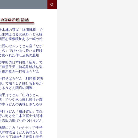
コンテンツへスキップ
雑木林の茶屋「縁側日和」で
出来栄え唸る武蔵野うどん縁
側囲む座敷暖炉ある一幅の絵
伝説のセルフうどん店「なか
むら」でひやあつ釜たま行け
て食べれた倖せ店裏の葱畑
琴平町の日本料理「宿月」で
三豊茄子天に無花果鱧椀鮎造
里鯛粗炊き手打釜上うどん
手打そばうどん「利静庵 甚五
郎」で瑞々しき細打ちおらが
じるうどん閉店の間際に
純手打うどん「山内うどん
店」でひやあつ憧れ続けた森
の中うどんの美味しさたるや
手打うどん「麺許皆伝」で忍
野八海と北口本宮冨士浅間神
社吉田の欲ばりのつけうどん
味噌にこみ「たから」で玉子
入味噌煮込うどん美味なりま
るや八丁味噌大須観音お膝元