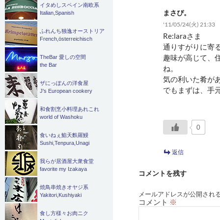
イタめしスペイン南欧系
まさぴ。
Italian,Spanish
'11/05/24(火) 21:33
ふれんち独逸オーストリア
Re:laraさま
French,österreichisch
通りすがりに寄
趣味が高じて、
TheBar 愛しの空間
the Bar
ね。
気の利いた肴が
ザにっぽんの洋食屋
でもまずは、手
J's European cookery
和食割烹小料理あれこれ
world of Washoku
0
食いねぇ鮨天麩羅鰻
Sushi,Tenpura,Unagi
返信
我らが居酒屋大衆食堂
favorite my Izakaya
コメントを残す
焼鳥串焼きオヤジ系
メールアドレスが公開され
Yakitori,Kushiyaki
コメント
※
食し方様々お肉ニク