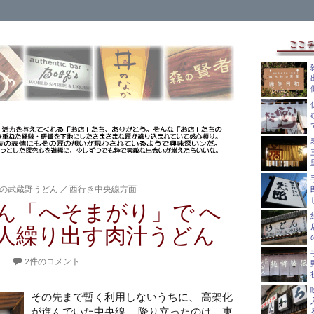
の武蔵野うどん
／
西行き中央線方面
ん「へそまがり」で へ
人繰り出す肉汁うどん
。
2件のコメント
その先まで暫く利用しないうちに、 高架化
が進んでいた中央線。 降り立ったのは、東