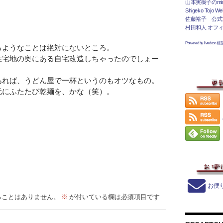
山本実樹子のmir
Shigeko Tojo Web
佐藤裕子 公式
村田和人 オフ
Powered by livedoor 
るようなことは絶対にないところ。
住宅地の奥にある自宅改造しちゃったのでしょー
あれば、うどん屋で一杯というのもオツなもの。
元にふたたび乾麺を、かな（笑）。
お便
ることはありません。
※
が付いている欄は必須項目です