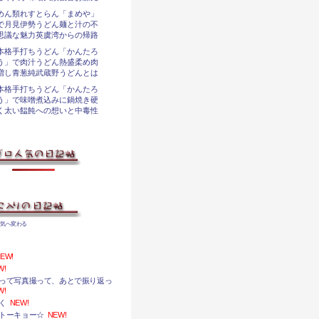
めん類れすとらん「まめや」
で月見伊勢うどん麺と汁の不
思議な魅力英虞湾からの帰路
本格手打ちうどん「かんたろ
う」で肉汁うどん熱盛柔め肉
増し青葱純武蔵野うどんとは
本格手打ちうどん「かんたろ
う」で味噌煮込みに鍋焼き硬
く太い饂飩への想いと中毒性
気へ変わる
EW!
W!
って写真撮って、あとで振り返っ
W!
く
NEW!
トーキョー☆
NEW!