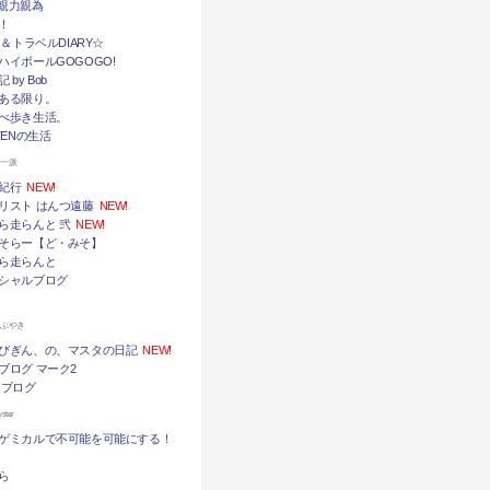
挙・親力親為
！
メ＆トラベルDIARY☆
ハイボールGOGOGO!
by Bob
ある限り。
べ歩き生活。
TENの生活
ん一派
紀行
NEW!
リスト はんつ遠藤
NEW!
ら走らんと 弐
NEW!
そらー【ど・みそ】
ら走らんと
シャルブログ
つぶやき
びぎん、の、マスタの日記
NEW!
ブログ マーク2
 ブログ
ter
ゲミカルで不可能を可能にする！
ら