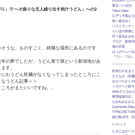
GO!GO!ハン
東京 バー紀行
り」で へそ曲りな主人繰り出す肉汁うどん」への2
Tokyo Diary
江戸っ子風おと
食い道をゆく
パフェラッチ！
らいぽの徘徊に
日々是油まみれ
ブログ 築地市
佃の旦那
いそうな、ものすごく、綺麗な場所にあるのです
はっぴーふーみ
『ワシ・ブロ』
長年の夢でしたが、うどん屋で酒という新境地があ
どちらかというとノ
します。
好奇心のままに
なにわうどん乾麺がなくなってしまったところにこ
さとなお（佐藤
うなうどん記事＞＜
おかべたかしの
イヌゲージ鉄犬
ところがまたいいですね。。
www.さとなお
猪突猛進日記
なおねおなおん
Gymnastic Diary
T-PROJECT ATE
南の島LIFE－
音を楽しむ系
たまにはオース