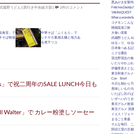
悪あがき女製作
武蔵野うどん
|
西行き中央線方面
|
2件のコメント
FetichesDad
YAKINIQUEST
What a wonderfu
コナモンこんな
桃猫温泉三昧
垣食堂」で
中華そば「ふくもり」で
大食い茶屋
牛そば牧場
シナヤカ量感太麺と地力あ
武蔵野うどん＆
る煮干ツユ
ゆる～り、ゆる
日本食べある記＠
ニクＱ通信
習志野習志の食
いたりやかぶれ
伊藤章良さとな
東京和食グルメ
Con Brio!!
oulis」で祝二周年のSALE LUNCH今日も
今日も朝から千
美味しいもの大
いたばし区のば
いずへいのうま
東京グルメ散策
東京グルメ 居
Grill Walter」で カレー粉塗しソーセー
イエス！フォー
まるごと青森
そんな毎日、こ
関谷江里の京都