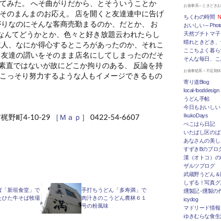
てみた。 へそ曲がりだから、とそういうことか
お食事系～ときどき
そのまんまのお応え。 店を開くと友達連中に告げ
ちくわの時間
N
がりなのにそんな客商売勤まるのか、だとか、 お
おいしい～Photo 
”なんてどうかとか、色々と好き放題云われたらし
天然プチトマ子
晴れときどき、
主人、なにか得心するところがあったのか、それこ
ここちよく暮ら
 友達の謂いをそのまま店名にしてしまったのだそ
そんな毎日、こ
、素直ではないが故にどこか拘りのある、 反論を持
お食事処系～不定期
こっそり努力するような人もイメージできるもの
寄り道Blog
local-fooddesign
うどん手帖
今日もおいしい
野町4-10-29
［Ｍａｐ］
0422-54-6607
IkukoDays
ぺこはら日記
いたばし区のば
あなさんの美し
すずきBのブログ「
漢（オトコ）の
ザルツブログ
武蔵野うどん＆
しずる！写真グ
ば「新垣食堂」で
手打ちうどん「多寿満」で
燻製記 -燻製の
たひた牛そば牧場
肉汁きのこうどん農林６１
icydog
号の粉風味
マドリード情報 To
ゆきむらな食生