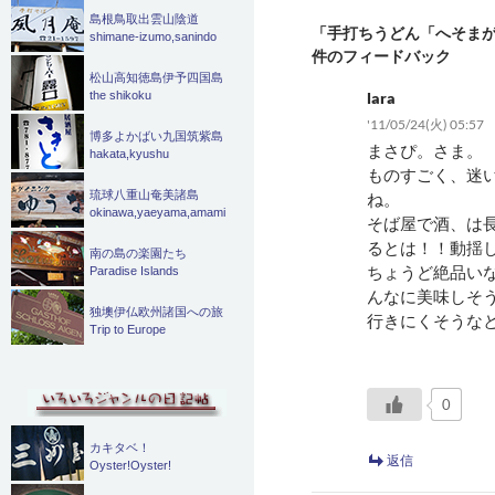
シ
島根鳥取出雲山陰道
「手打ちうどん「へそまが
shimane-izumo,sanindo
ョ
件のフィードバック
ン
松山高知徳島伊予四国島
the shikoku
lara
'11/05/24(火) 05:57
博多よかばい九国筑紫島
まさぴ。さま。
hakata,kyushu
ものすごく、迷
琉球八重山奄美諸島
ね。
okinawa,yaeyama,amami
そば屋で酒、は
るとは！！動揺
南の島の楽園たち
ちょうど絶品い
Paradise Islands
んなに美味しそ
独墺伊仏欧州諸国への旅
行きにくそうな
Trip to Europe
0
カキタベ！
返信
Oyster!Oyster!