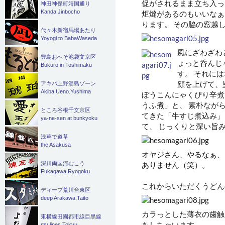
促がされるまま立ち入っ
神田神保町靖国通り
Kanda,Jinbocho
炬燵があるのもいいなぁ
ります。 その脇の窓越
代々木新宿馬場あたり
Yoyogi to BabaWaseda
風にざわざわ
豊島おへそ池袋文京区
ょっと呑んじ
Bukuro in Toshimaku
す。 それに
顔を上げて、
アキバ上野湯島ゾーン
Akiba,Ueno.Yushima
ぼうこんにゃくぴり辛煮
うふ煮」と、 素朴なが
ところ谷根千文京区
てきた「牛すじ煮込み」
ya-ne-sen at bunkyoku
て、 じっくりと深い旨
浅草で道草
the Asakusa
オヤジさん、やるなぁ、
ありません（笑）。
深川両国河むこう
Fukagawa,Ryogoku
これからいただくうどん
ディープ荒川台東区
deep Arakawa,Taito
カラっとした薄衣の歯触
東横線田園都市線目黒線
をしちゃいます。
my lines Tokyu