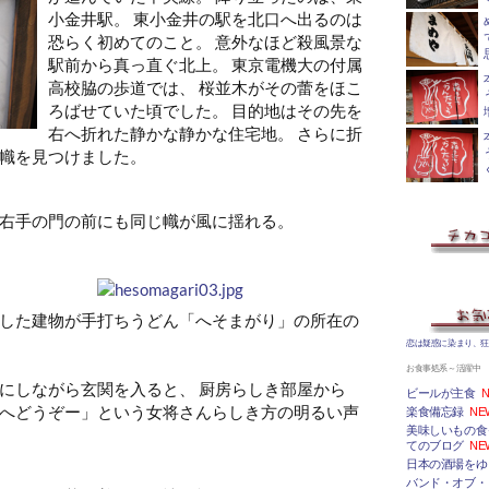
小金井駅。 東小金井の駅を北口へ出るのは
恐らく初めてのこと。 意外なほど殺風景な
駅前から真っ直ぐ北上。 東京電機大の付属
高校脇の歩道では、 桜並木がその蕾をほこ
ろばせていた頃でした。 目的地はその先を
右へ折れた静かな静かな住宅地。 さらに折
幟を見つけました。
右手の門の前にも同じ幟が風に揺れる。
した建物が手打ちうどん「へそまがり」の所在の
恋は疑惑に染まり、狂
お食事処系～活躍中
にしながら玄関を入ると、 厨房らしき部屋から
ビールが主食
N
へどうぞー」という女将さんらしき方の明るい声
楽食備忘録
NE
美味しいもの食
てのブログ
NE
日本の酒場をゆ
バンド・オブ・