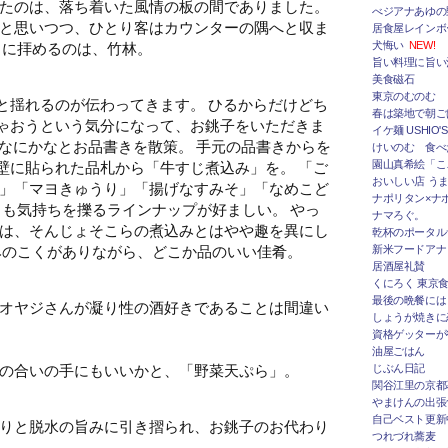
たのは、落ち着いた風情の板の間でありました。
べジアナあゆの
と思いつつ、ひとり客はカウンターの隅へと収ま
居食屋レインボ
しに拝めるのは、竹林。
犬悔い
NEW!
旨い料理に旨い
美食磁石
東京のむのむ
と揺れるのが伝わってきます。
ひるからだけどち
春は築地で朝ご
ゃおうという気分になって、お銚子をいただきま
イケ麺 USHIO'S
はなにかなとお品書きを散策。 手元の品書きからを
けいのむ 食べ
壁に貼られた品札から「牛すじ煮込み」を。 「ご
園山真希絵「こ
おいしい店 うま
」「マヨきゅうり」「揚げなすみそ」「なめこど
ナポリタン×ナ
らも気持ちを擽るラインナップが好ましい。 やっ
ナマろぐ。
は、そんじょそこらの煮込みとはやや趣を異にし
乾杯のポータルサ
みのこくがありながら、どこか品のいい佳肴。
新米フードアナ
居酒屋礼賛
くにろく 東京
最後の晩餐には
オヤジさんが凝り性の酒好きであることは間違い
しょうが焼きに
資格ゲッターが
油屋ごはん
の合いの手にもいいかと、「野菜天ぷら」。
じぶん日記
関谷江里の京都
やまけんの出張
自己ベスト更新
りと脱水の旨みに引き摺られ、お銚子のお代わり
つれづれ蕎麦