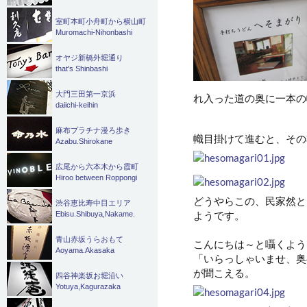
室町本町小舟町から横山町
Muromachi-Nihonbashi
オヤジ新橋外堀通り
that's Shinbashi
大門三田第一京浜
れ入った道の奥に一本の
daiichi-keihin
麻布プラチナ漫ろ歩き
幟目掛けて進むと、その
Azabu.Shirokane
広尾から六本木から霞町
Hiroo between Roppongi
どうやらこの、民家然と
渋谷恵比寿中目エリア
ようです。
Ebisu.Shibuya,Nakame.
青山赤坂うらおもて
こんにちは～と囁くよう
Aoyama.Akasaka
「いらっしゃいませ、奥
が聞こえる。
四谷神楽坂お堀沿い
Yotuya,Kagurazaka