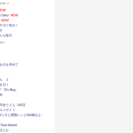
お食事レポ
EW!
Diary
NEW!
NEW!
サボリ気分！
す
んな毎日
休業中
ものを求めて
ら ２
き日々
B's Blog」
粋
田舎うどん ２杯目
ルメガイド
作り方と燻製レシピ400種以上-
do Madrid
活とか