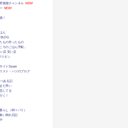
野菜畑チャンネル
NEW!
ー
NEW!
酒！
はん
 BLOG
たもの作ったもの
ころのごはん手帖」
い店 安い店
ポリタン
イトSyupo
リスト・ハツのブログ
食べある記
まだ早い
恋してる
行く！
暮らし（時々パリ）
食い倒れ日記
中