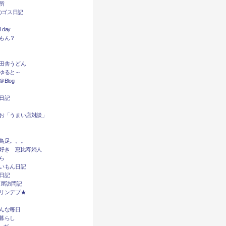
所
dyのゴス日記
l day
もん？
田舎うどん
ゆると～
Blog
日記
お「うまい店対談」
鳥足。。。
好き 恵比寿婦人
ら
いもん日記
日記
酒屋訪問記
リンデブ★
んな毎日
暮らし