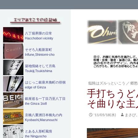
検
索
八丁堀界隈の日常
Hacchobori vicinity
そぞろ入船新富町
Irifune,Shintomi-cho
築地情緒そして月島
Tsukiji,Tsukishima
はじっこ銀座木挽町の徘徊
饂飩はズルっといこう
／
郷愁
edge of Ginza
手打ちうど
銀座巡る一丁目乃至八丁目
そ曲りな主
the Ginza 1to8
'11/05/18(水)
まさぴ
京橋八重洲日本橋丸の内
Kyobashi,Marunouchi
とある人形町風情
the Ningyocho