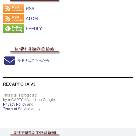
RSS
ATOM
FEEDLY
お便りはこちらから
RECAPTCHA V3
This site is protected
by reCAPTCHA and the Google
Privacy Policy
and
Terms of Service
apply.