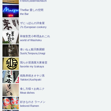
French,österreichisch
TheBar 愛しの空間
the Bar
ザにっぽんの洋食屋
J's European cookery
和食割烹小料理あれこれ
world of Washoku
食いねぇ鮨天麩羅鰻
Sushi,Tenpura,Unagi
我らが居酒屋大衆食堂
favorite my Izakaya
焼鳥串焼きオヤジ系
Yakitori,Kushiyaki
食し方様々お肉ニク
Meat dishes
好きなのさ ラーメン
beloved Ramen