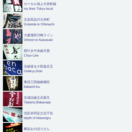
ローカル池上大井町線
my lines Tokyu local
五反田品川大井町
Gotanda to Ohimachi
大森蒲田川崎ライン
Ohmori to Kawasaki
西行き中央線方面
Chuo-Line
沿線巡る小田急京王
Odakyu,Keio
東武三田線板橋区
Itabashi-ku
京成沿線立石柴又
Tateishi,Shibamata
北区赤羽足立北千住
depth of kitasenjyu
横浜おのぼりさん