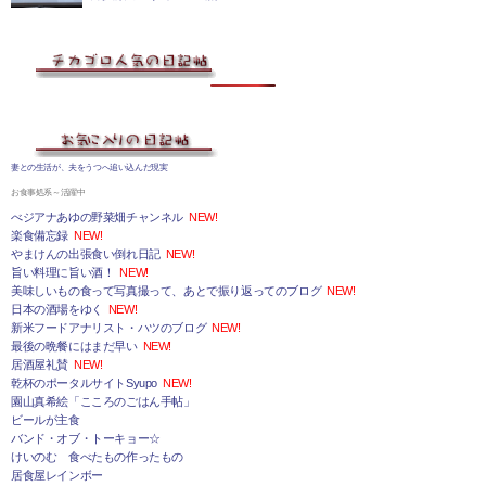
妻との生活が、夫をうつへ追い込んだ現実
お食事処系～活躍中
べジアナあゆの野菜畑チャンネル
NEW!
楽食備忘録
NEW!
やまけんの出張食い倒れ日記
NEW!
旨い料理に旨い酒！
NEW!
美味しいもの食って写真撮って、あとで振り返ってのブログ
NEW!
日本の酒場をゆく
NEW!
新米フードアナリスト・ハツのブログ
NEW!
最後の晩餐にはまだ早い
NEW!
居酒屋礼賛
NEW!
乾杯のポータルサイトSyupo
NEW!
園山真希絵「こころのごはん手帖」
ビールが主食
バンド・オブ・トーキョー☆
けいのむ 食べたもの作ったもの
居食屋レインボー