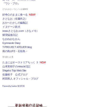
『ワシ・ブロ』
どちらかというとノンお食事系
好奇心のままに食べる
NEW!
さとなお（佐藤尚之）
おかべたかしの編集記
イヌゲージ鉄犬
www.さとなお.com（さなメモ）
猪突猛進日記
なおねおなおん
Gymnastic Diary
T-PROJECT ATELIER blog
南の島LIFE－石垣島－
音を楽しむ系
たまにはオーストリアちっく ３
NEW!
山本実樹子のmiracle日記
Shigeko Tojo Web Site
佐藤裕子 公式ブログ
村田和人 オフィシャル・ブログ
Powered by livedoor 相互RSS