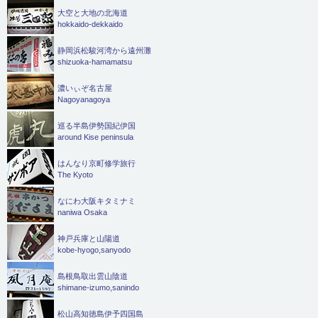
大空と大地の北海道
hokkaido-dekkaido
静岡浜松駿河湾から遠州灘
shizuoka-hamamatsu
濃いぃぞ名古屋
Nagoyanagoya
巡る半島伊勢国紀伊国
around Kise peninsula
はんなり京町修学旅行
The Kyoto
なにわ大阪キタミナミ
naniwa Osaka
神戸兵庫と山陽道
kobe-hyogo,sanyodo
島根鳥取出雲山陰道
shimane-izumo,sanindo
松山高知徳島伊予四国島