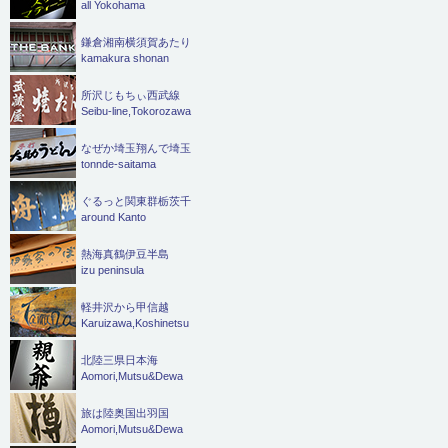
all Yokohama
鎌倉湘南横須賀あたり
kamakura shonan
所沢じもちぃ西武線
Seibu-line,Tokorozawa
なぜか埼玉翔んで埼玉
tonnde-saitama
ぐるっと関東群栃茨千
around Kanto
熱海真鶴伊豆半島
izu peninsula
軽井沢から甲信越
Karuizawa,Koshinetsu
北陸三県日本海
Aomori,Mutsu&Dewa
旅は陸奥国出羽国
Aomori,Mutsu&Dewa