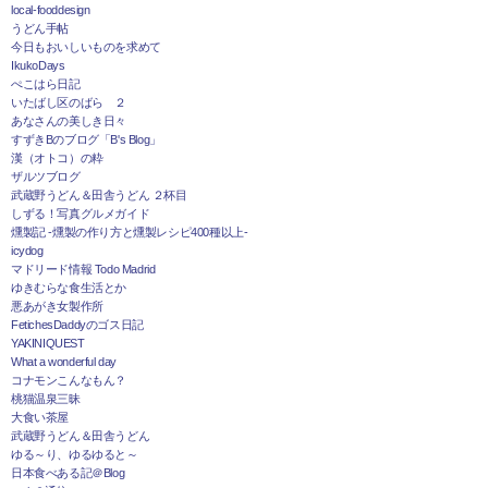
local-fooddesign
うどん手帖
今日もおいしいものを求めて
IkukoDays
ぺこはら日記
いたばし区のばら ２
あなさんの美しき日々
すずきBのブログ「B's Blog」
漢（オトコ）の粋
ザルツブログ
武蔵野うどん＆田舎うどん ２杯目
しずる！写真グルメガイド
燻製記 -燻製の作り方と燻製レシピ400種以上-
icydog
マドリード情報 Todo Madrid
ゆきむらな食生活とか
悪あがき女製作所
FetichesDaddyのゴス日記
YAKINIQUEST
What a wonderful day
コナモンこんなもん？
桃猫温泉三昧
大食い茶屋
武蔵野うどん＆田舎うどん
ゆる～り、ゆるゆると～
日本食べある記＠Blog