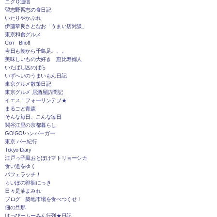
ニクＱ通信
習志野習志の食日記
いたりやかぶれ
伊藤章良さとなお「うまい店対談」
東京和食グルメ
Con Brio!!
今日も朝から千鳥足。。。
美味しいもの大好き 恵比寿婦人
いたばし区のばら
いずへいのうまいもん日記
東京グルメ散策日記
東京グルメ 居酒屋訪問記
イエス！フォーリンデブ★
まるごと青森
そんな毎日、こんな毎日
関谷江里の京都暮らし
GO!GO!ハンバーガー
東京 バー紀行
Tokyo Diary
江戸っ子風おとぼけマトリョーシカ
食い道をゆく
パフェラッチ！
らいぽの徘徊にっき
日々是油まみれ
ブログ 築地市場を食べつくせ！
佃の旦那
はっぴーふーみん行列★日記