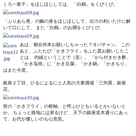
くろ一夜干」をほじほじしては、 「白鶴」をくぴくぴ。
「ぶりあら煮」の鰤の身をほじほじして、出汁の利いた汁に解
いて口にして、 また「白鶴」のお燗をくぴくぴ。
あは、都合何本お願いしちゃった？オバチャン。
この
あと、ふたたび「かきフライ」をふた皿お願いしたこ
とは、 内緒ということで（笑）。 「から付きかき酢」
「かき塩焼」に「かき豆腐」「かき鍋」「かきちり」
はまた今度。
銀座２丁目、ひるによるにと人気の大衆酒場「三州屋」銀座
店。
世の「かきフライ」の枢軸、と呼ぶひともいるとかいないと
か。 ちょっと路地には潜るけど、 天下の銀座並木通りにあっ
て、お代が優しいのも心意気。