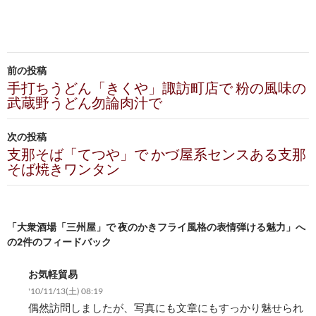
投
前の投稿
稿
手打ちうどん「きくや」諏訪町店で 粉の風味の
武蔵野うどん勿論肉汁で
ナ
ビ
次の投稿
支那そば「てつや」で かづ屋系センスある支那
ゲ
そば焼きワンタン
ー
シ
「大衆酒場「三州屋」で 夜のかきフライ風格の表情弾ける魅力」へ
ョ
の2件のフィードバック
ン
お気軽貿易
'10/11/13(土) 08:19
偶然訪問しましたが、写真にも文章にもすっかり魅せられ