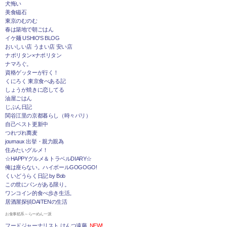
犬悔い
美食磁石
東京のむのむ
春は築地で朝ごはん
イケ麺 USHIO'S BLOG
おいしい店 うまい店 安い店
ナポリタン×ナポリタン
ナマろぐ。
資格ゲッターが行く！
くにろく 東京食べある記
しょうが焼きに恋してる
油屋ごはん
じぶん日記
関谷江里の京都暮らし（時々パリ）
自己ベスト更新中
つれづれ蕎麦
journaux 出挙・親力親為
住みたいグルメ！
☆HAPPYグルメ＆トラベルDIARY☆
俺は座らない。ハイボールGOGOGO!
くいどうらく日記 by Bob
この世にパンがある限り。
ワンコイン的食べ歩き生活。
居酒屋探偵DAITENの生活
お食事処系～らーめん一派
フードジャーナリスト はんつ遠藤
NEW!