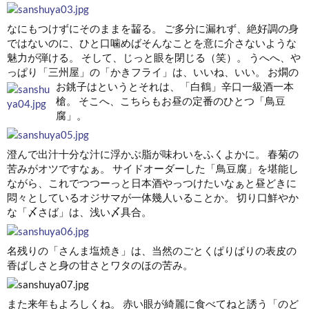
なにもつけずにそのままを齧る。 ご多分に漏れず、絶好調の身
ではないのに、ひと口噛めばそんなことを意に介さないような
魅力が弾ける。 そして、じっと眼を閉じる（笑）。 うへへ、や
っぱり「三州屋」の「かきフライ」は、いいね、いい。
お燗の
お銚子はというとそれは、「白鶴」辛口一級酒一本
槍。 そこへ、こちらもお昼の定番のひとつ「鳥豆
腐」。
澄んで出汁十分な汁に浮かぶ脂が味わいをふくよかに。 春菊の
苦みがオツですなぁ。 サイドオーダーした「鳥豆腐」を堪能し
ながら、これでつつーっと日本酒やっつけたいなぁと昼どきに
悶々としているオジサマが一体幾人いることか。 切り口鮮やか
な「〆さば」は、浅い〆具合。
名残りの「さんま塩焼き」は、当然のごとくぱりぱりの表皮の
香ばしさと身の甘さとワタのほの苦み。
また来年もよろしくね。 赤い眼が綺麗に食べてねと誘う「のど