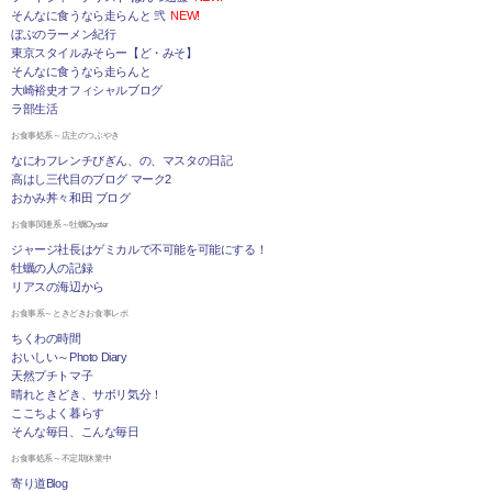
そんなに食うなら走らんと 弐
NEW!
ぼぶのラーメン紀行
東京スタイルみそらー【ど・みそ】
そんなに食うなら走らんと
大崎裕史オフィシャルブログ
ラ部生活
お食事処系～店主のつぶやき
なにわフレンチびぎん、の、マスタの日記
高はし三代目のブログ マーク2
おかみ丼々和田 ブログ
お食事関連系～牡蠣Oyster
ジャージ社長はゲミカルで不可能を可能にする！
牡蠣の人の記録
リアスの海辺から
お食事系～ときどきお食事レポ
ちくわの時間
おいしい～Photo Diary
天然プチトマ子
晴れときどき、サボリ気分！
ここちよく暮らす
そんな毎日、こんな毎日
お食事処系～不定期休業中
寄り道Blog