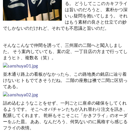
る。 どうしてここのカキフライ
は旨いのだろうと、 素朴かつ深
いぃ疑問を抱いてしまう。 それ
はもう素材の良さと仕立ての妙
でしかないのだけれど、それでも不思議と旨いのだ。
そんなこんなで仲間を誘って、三州屋の二階へと闖入しまし
た。 そう案内していても、案の定、一丁目店の方まで行ってし
まうヒト、複数名（笑）。
並木通り路上の看板がなかったら、この路地奥の銘店に辿り着
けないヒトもでてきそうだね。 二階の座敷は襖で二間に区切っ
てある。
詰め込むようなことをせず、一列ごとに座卓の確保をしてくれ
るようです。 そこへオバチャンたちが入れ替わり注文を訊き、
配膳してくれます。 乾杯もそこそこに「かきフライ」のオーダ
ーをふた皿。 ああ、なんだろう、何気ないのに風格すら感じる
フライの表情。