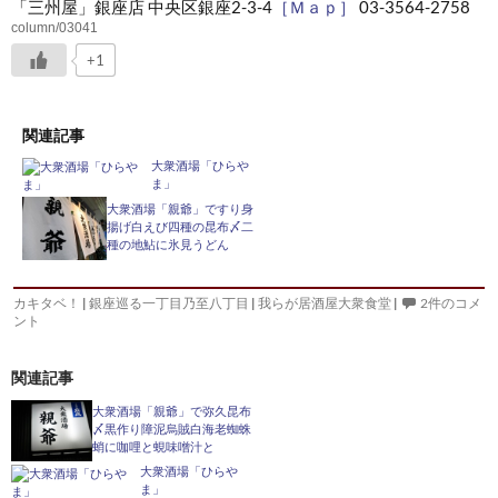
「三州屋」銀座店 中央区銀座2-3-4
［Ｍａｐ］
03-3564-2758
column/03041
+1
関連記事
大衆酒場「ひらや
ま」
大衆酒場「親爺」ですり身
揚げ白えび四種の昆布〆二
種の地鮎に氷見うどん
カキタベ！
|
銀座巡る一丁目乃至八丁目
|
我らが居酒屋大衆食堂
|
2件のコメ
ント
関連記事
大衆酒場「親爺」で弥久昆布
〆黒作り障泥烏賊白海老蜘蛛
蛸に咖哩と蜆味噌汁と
大衆酒場「ひらや
ま」