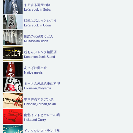
するする蕎麦の粋
Let's suck in Soba
饂飩はズルっといこう
Let's suck in Udon
郷愁の武蔵野うどん
Musashino-udon
粉もんジャンク路面店
Konamon,Junk,Stand
あっぱれ郷土食
Native meals
まーさん沖縄八重山料理
Okinawa,Yaeyama
中華韓流アジアン系
Chinese,korean,Asian
南北インドとカレーの店
india and Curry
インタなレストラン世界