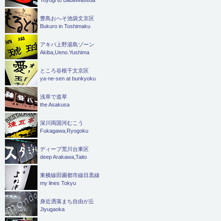
豊島おへそ池袋文京区
Bukuro in Toshimaku
アキバ上野湯島ゾーン
Akiba,Ueno.Yushima
ところ谷根千文京区
ya-ne-sen at bunkyoku
浅草で道草
the Asakusa
深川両国河むこう
Fukagawa,Ryogoku
ディープ荒川台東区
deep Arakawa,Taito
東横線田園都市線目黒線
my lines Tokyu
身近洒落まち自由が丘
Jiyugaoka