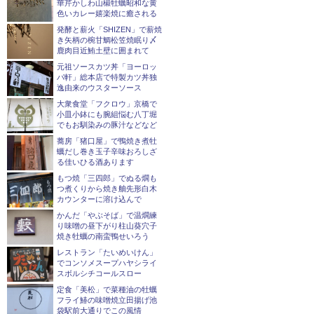
華芹かしわ山椒牡蠣昭和な黄
色いカレー嬉楽焼に癒される
発酵と薪火「SHIZEN」で薪焼
き矢柄の椀甘鯛松笠焼眠り〆
鹿肉目近鮪土壁に囲まれて
元祖ソースカツ丼「ヨーロッ
パ軒」総本店で特製カツ丼独
逸由来のウスターソース
大衆食堂「フクロウ」京橋で
小皿小鉢にも腕組悩む八丁堀
でもお馴染みの豚汁などなど
蕎房「猪口屋」で鴨焼き煮牡
蠣だし巻き玉子辛味おろしざ
る佳いひる酒あります
もつ焼「三四郎」でぬる燗も
つ煮くりから焼き舳先形白木
カウンターに溶け込んで
かんだ「やぶそば」で温燗練
り味噌の昼下がり柱山葵穴子
焼き牡蠣の南蛮鴨せいろう
レストラン「たいめいけん」
でコンソメスープハヤシライ
スボルシチコールスロー
定食「美松」で菜種油の牡蠣
フライ鰆の味噌焼立田揚げ池
袋駅前大通りでこの風情