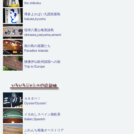
the shikoku
博多よかばい九国筑紫島
hakata,kyushu
琉球八重山奄美諸島
okinawa,yaeyama,amami
南の島の楽園たち
Paradise Islands
独墺伊仏欧州諸国への旅
Trip to Europe
カキタベ！
Oyster!Oyster!
イタめしスペイン南欧系
Italian,Spanish
ふれんち独逸オーストリア