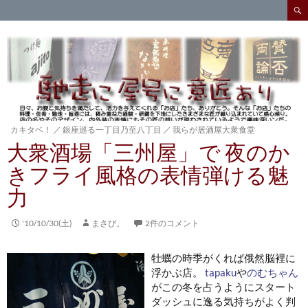
検
索
コ
ン
テ
ン
ツ
へ
ス
キ
カキタベ！
／
銀座巡る一丁目乃至八丁目
／
我らが居酒屋大衆食堂
ッ
大衆酒場「三州屋」で 夜のか
プ
きフライ風格の表情弾ける魅
力
'10/10/30(土)
まさぴ。
2件のコメント
牡蠣の時季がくれば俄然脳裡に
浮かぶ店。
tapaku
や
のむちゃん
がこの冬を占うようにスタート
ダッシュに逸る気持ちがよく判