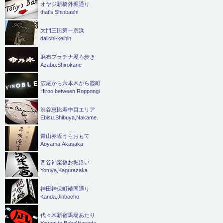
オヤジ新橋外堀通り
that's Shinbashi
大門三田第一京浜
daiichi-keihin
麻布プラチナ漫ろ歩き
Azabu.Shirokane
広尾から六本木から霞町
Hiroo between Roppongi
渋谷恵比寿中目エリア
Ebisu.Shibuya,Nakame.
青山赤坂うらおもて
Aoyama.Akasaka
四谷神楽坂お堀沿い
Yotuya,Kagurazaka
神田神保町靖国通り
Kanda,Jinbocho
代々木新宿馬場あたり
Yoyogi to BabaWaseda