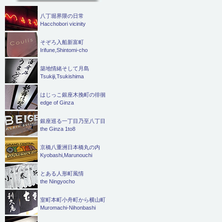
八丁堀界隈の日常
Hacchobori vicinity
そぞろ入船新富町
Irifune,Shintomi-cho
築地情緒そして月島
Tsukiji,Tsukishima
はじっこ銀座木挽町の徘徊
edge of Ginza
銀座巡る一丁目乃至八丁目
the Ginza 1to8
京橋八重洲日本橋丸の内
Kyobashi,Marunouchi
とある人形町風情
the Ningyocho
室町本町小舟町から横山町
Muromachi-Nihonbashi