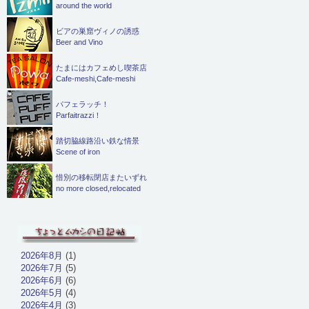
around the world
ビアの巣窟ヴィノの誘惑
Beer and Vino
たまにはカフェめし喫茶店
Cafe-meshi,Cafe-meshi
パフェラッチ！
Parfaitrazzi！
踏切脇線路沿い鉄な情景
Scene of iron
惜別の移転閉店またいずれ
no more closed,relocated
2026年8月
(1)
2026年7月
(5)
2026年6月
(6)
2026年5月
(4)
2026年4月
(3)