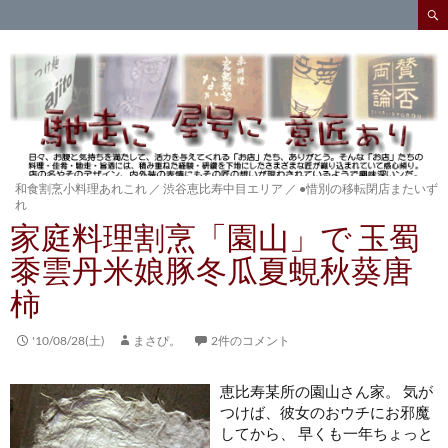
検
索
コ
ン
テ
ン
ツ
へ
ス
キ
和食割烹小料理あれこれ
／
渋谷恵比寿中目エリア
／
●惜別の移転閉店またいず
れ
ッ
家庭料理割烹「園山」で 玉蜀
プ
黍雲丹米娘豚冬瓜夏蜆秋葵唐
柿
'10/08/28(土)
まさぴ。
2件のコメント
恵比寿某所の園山さん家。 気が
つけば、彼女のおウチにお邪魔
してから、 早くも一年ちょっと