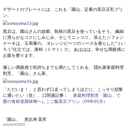
デザートのプレートには、これも「園山」定番の黒豆豆乳プリ
ン。
黒豆は、園山さんの故郷、島根の黒豆を使っているそう。 繊細
に滑らかなコクにしみじみ、そしてニッコリ。 添えたシフォン
ケーキは、玉蜀黍の。 オレンジビーツのソースを垂らした”うい
ろう”仕立ては、唐柿（トマト）だ。 あははは、幸せな満腹感に
お腹を擦ります。
優しい満腹感で気持ちまでも満たしてくれる、 隠れ家家庭料理
割烹、「園山」さん家。
「ただいま！」と思わず口走ってしまうほどに、こっそり頻繁
に通いたい（笑）。 口関連記事：
家庭料理割烹「園山」で
愛の食材達蕗味噌へしこご飯黒豆プリン（09年05月）
「園山」 恵比寿 某所
column/03020