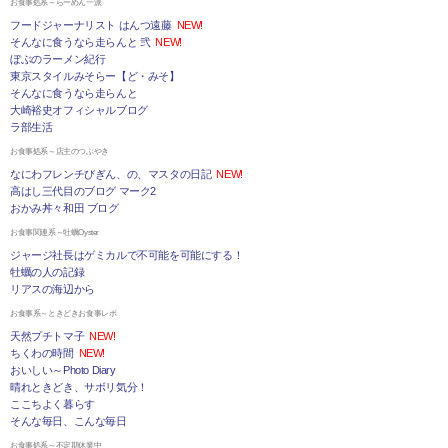
お食事処系～らーめん一派
フードジャーナリスト はんつ遠藤
NEW!
そんなに食うなら走らんと 弐
NEW!
ぼぶのラーメン紀行
東京スタイルみそらー【ど・みそ】
そんなに食うなら走らんと
大崎裕史オフィシャルブログ
ラ部生活
お食事処系～店主のつぶやき
なにわフレンチびぎん、の、マスタの日記
NEW!
高はし三代目のブログ マーク2
おかみ丼々和田 ブログ
お食事関連系～牡蠣Oyster
ジャージ社長はゲミカルで不可能を可能にする！
牡蠣の人の記録
リアスの海辺から
お食事系～ときどきお食事レポ
天然プチトマ子
NEW!
ちくわの時間
NEW!
おいしい～Photo Diary
晴れときどき、サボリ気分！
ここちよく暮らす
そんな毎日、こんな毎日
お食事処系～不定期休業中