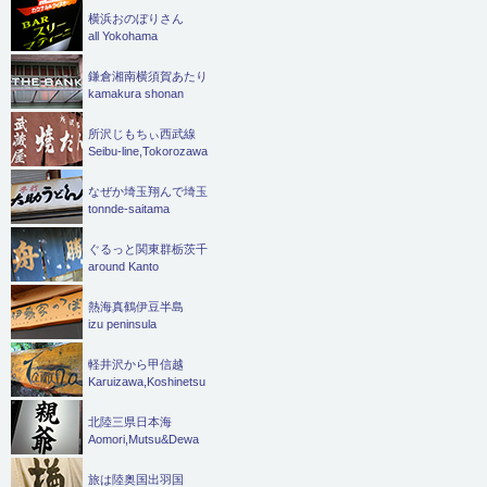
横浜おのぼりさん
all Yokohama
鎌倉湘南横須賀あたり
kamakura shonan
所沢じもちぃ西武線
Seibu-line,Tokorozawa
なぜか埼玉翔んで埼玉
tonnde-saitama
ぐるっと関東群栃茨千
around Kanto
熱海真鶴伊豆半島
izu peninsula
軽井沢から甲信越
Karuizawa,Koshinetsu
北陸三県日本海
Aomori,Mutsu&Dewa
旅は陸奥国出羽国