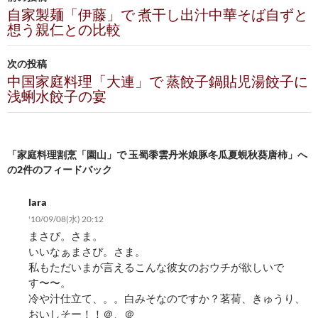
稿
自家製麺「伊藤」で 煮干し出汁中華そば自ずと
想う親仁との比較
ナ
ビ
次の投稿
中国家庭料理「大連」で 蒸餃子鍋貼児湯餃子に
ゲ
浅蜊水餃子の宴
ー
シ
「家庭料理割烹「園山」で 玉蜀黍雲丹米娘豚冬瓜夏蜆秋葵唐柿」へ
ョ
の2件のフィードバック
ン
lara
'10/09/08(水) 20:12
まさぴ。さま。
いいなぁまさぴ。さま。
私もただいまが言えるこんな彼女のおウチが欲しいで
す〜〜。
冷や汁仕立て、。。白みそなのですか？茗荷、きゅうり、
おいしそー！！＠、＠