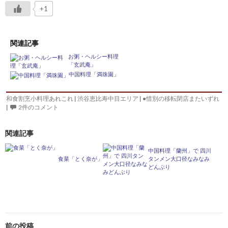
+1
関連記事
お粥・ヘルシー料理
「玄武庵」
中国料理「満珠園」
和食割烹小料理あれこれ
|
渋谷恵比寿中目エリア
|
●惜別の移転閉店またいずれ
|
2件のコメント
関連記事
中国料理「蘭州」で 四川
食菜「とく奈が」
タンメン大口径なみなみ
どんぶり
投
前の投稿