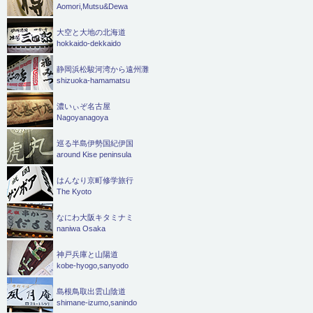
Aomori,Mutsu&Dewa
大空と大地の北海道
hokkaido-dekkaido
静岡浜松駿河湾から遠州灘
shizuoka-hamamatsu
濃いぃぞ名古屋
Nagoyanagoya
巡る半島伊勢国紀伊国
around Kise peninsula
はんなり京町修学旅行
The Kyoto
なにわ大阪キタミナミ
naniwa Osaka
神戸兵庫と山陽道
kobe-hyogo,sanyodo
島根鳥取出雲山陰道
shimane-izumo,sanindo