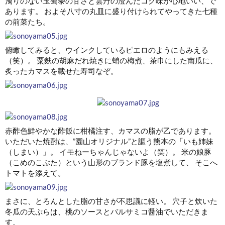
濁りのない玉蜀黍の甘さと雲丹の澄んだコク味が心地いい、で
あります。 およそ八寸の丸皿に盛り付けられてやってきた七種
の前菜たち。
俯瞰してみると、ウインクしているピエロのようにもみえる
（笑）。 粟麩の胡麻だれ焼きに蛸の梅煮、茶巾にした南瓜に、
炙ったカマスを載せた寿司なぞ。
赤酢色鮮やかな酢飯に柑橘注す、カマスの脂が乙であります。
いただいた焼酎は、”園山オリジナル”と謳う熊本の「いも姉妹
（しまい）」。 イモねーちゃんじゃないよ（笑）。 米の娘豚
（こめのこぶた）という山形のブランド豚を塩煮して、 そこへ
トマトを添えて。
まさに、とろんとした脂の甘さが不思議に軽い。 穴子と炊いた
冬瓜の天ぷらは、桃のソースとバルサミコ醤油でいただきま
す。