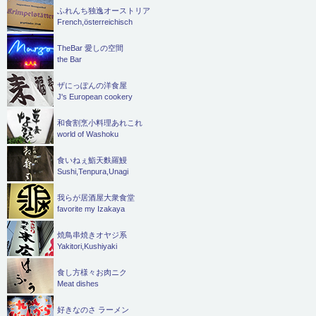
ふれんち独逸オーストリア
French,österreichisch
TheBar 愛しの空間
the Bar
ザにっぽんの洋食屋
J's European cookery
和食割烹小料理あれこれ
world of Washoku
食いねぇ鮨天麩羅鰻
Sushi,Tenpura,Unagi
我らが居酒屋大衆食堂
favorite my Izakaya
焼鳥串焼きオヤジ系
Yakitori,Kushiyaki
食し方様々お肉ニク
Meat dishes
好きなのさ ラーメン