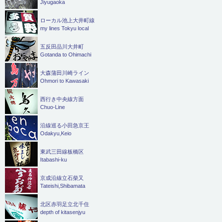
Jiyugaoka
ローカル池上大井町線
my lines Tokyu local
五反田品川大井町
Gotanda to Ohimachi
大森蒲田川崎ライン
Ohmori to Kawasaki
西行き中央線方面
Chuo-Line
沿線巡る小田急京王
Odakyu,Keio
東武三田線板橋区
Itabashi-ku
京成沿線立石柴又
Tateishi,Shibamata
北区赤羽足立北千住
depth of kitasenjyu