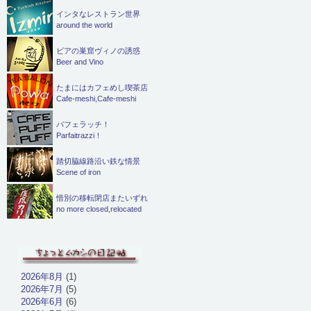
インタなレストラン世界
around the world
ビアの巣窟ヴィノの誘惑
Beer and Vino
たまにはカフェめし喫茶店
Cafe-meshi,Cafe-meshi
パフェラッチ！
Parfaitrazzi！
踏切脇線路沿い鉄な情景
Scene of iron
惜別の移転閉店またいずれ
no more closed,relocated
2026年8月
(1)
2026年7月
(5)
2026年6月
(6)