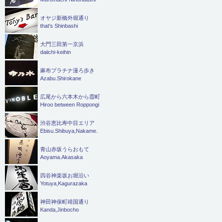
オヤジ新橋外堀通り
that's Shinbashi
大門三田第一京浜
daiichi-keihin
麻布プラチナ漫ろ歩き
Azabu.Shirokane
広尾から六本木から霞町
Hiroo between Roppongi
渋谷恵比寿中目エリア
Ebisu.Shibuya,Nakame.
青山赤坂うらおもて
Aoyama.Akasaka
四谷神楽坂お堀沿い
Yotuya,Kagurazaka
神田神保町靖国通り
Kanda,Jinbocho