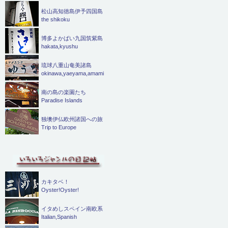
松山高知徳島伊予四国島
the shikoku
博多よかばい九国筑紫島
hakata,kyushu
琉球八重山奄美諸島
okinawa,yaeyama,amami
南の島の楽園たち
Paradise Islands
独墺伊仏欧州諸国への旅
Trip to Europe
カキタベ！
Oyster!Oyster!
イタめしスペイン南欧系
Italian,Spanish