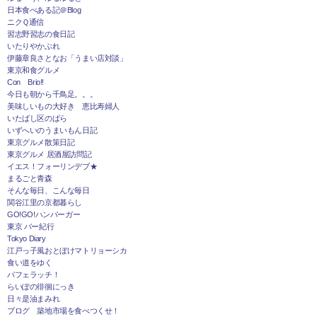
日本食べある記＠Blog
ニクＱ通信
習志野習志の食日記
いたりやかぶれ
伊藤章良さとなお「うまい店対談」
東京和食グルメ
Con Brio!!
今日も朝から千鳥足。。。
美味しいもの大好き 恵比寿婦人
いたばし区のばら
いずへいのうまいもん日記
東京グルメ散策日記
東京グルメ 居酒屋訪問記
イエス！フォーリンデブ★
まるごと青森
そんな毎日、こんな毎日
関谷江里の京都暮らし
GO!GO!ハンバーガー
東京 バー紀行
Tokyo Diary
江戸っ子風おとぼけマトリョーシカ
食い道をゆく
パフェラッチ！
らいぽの徘徊にっき
日々是油まみれ
ブログ 築地市場を食べつくせ！