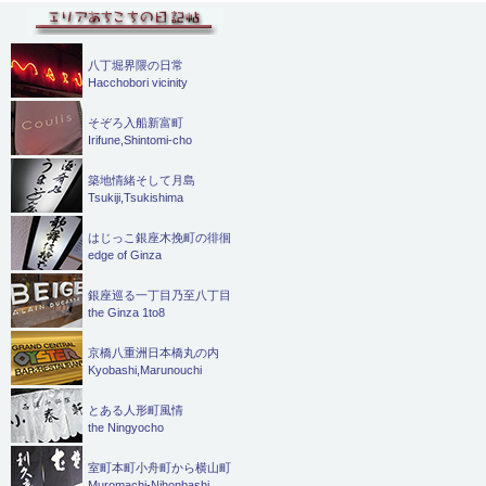
八丁堀界隈の日常
Hacchobori vicinity
そぞろ入船新富町
Irifune,Shintomi-cho
築地情緒そして月島
Tsukiji,Tsukishima
はじっこ銀座木挽町の徘徊
edge of Ginza
銀座巡る一丁目乃至八丁目
the Ginza 1to8
京橋八重洲日本橋丸の内
Kyobashi,Marunouchi
とある人形町風情
the Ningyocho
室町本町小舟町から横山町
Muromachi-Nihonbashi