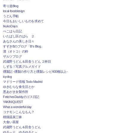
寄り道Blog
local-fooddesign
うどん手帖
今日もおいしいものを求めて
IkukoDays
ぺこはら日記
いたばし区のばら ２
あなさんの美しき日々
すずきBのブログ「B's Blog」
漢（オトコ）の粋
ザルツブログ
武蔵野うどん＆田舎うどん ２杯目
しずる！写真グルメガイド
燻製記 -燻製の作り方と燻製レシピ400種以上-
icydog
マドリード情報 Todo Madrid
ゆきむらな食生活とか
悪あがき女製作所
FetichesDaddyのゴス日記
YAKINIQUEST
What a wonderful day
コナモンこんなもん？
桃猫温泉三昧
大食い茶屋
武蔵野うどん＆田舎うどん
ゆる～り、ゆるゆると～