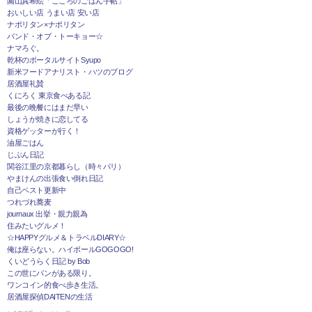
園山真希絵「こころのごはん手帖」
おいしい店 うまい店 安い店
ナポリタン×ナポリタン
バンド・オブ・トーキョー☆
ナマろぐ。
乾杯のポータルサイトSyupo
新米フードアナリスト・ハツのブログ
居酒屋礼賛
くにろく 東京食べある記
最後の晩餐にはまだ早い
しょうが焼きに恋してる
資格ゲッターが行く！
油屋ごはん
じぶん日記
関谷江里の京都暮らし（時々パリ）
やまけんの出張食い倒れ日記
自己ベスト更新中
つれづれ蕎麦
journaux 出挙・親力親為
住みたいグルメ！
☆HAPPYグルメ＆トラベルDIARY☆
俺は座らない。ハイボールGOGOGO!
くいどうらく日記 by Bob
この世にパンがある限り。
ワンコイン的食べ歩き生活。
居酒屋探偵DAITENの生活