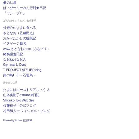
佃の旦那
はっぴーふーみん行列★日記
『ワシ・ブロ』
どちらかというとノンお食事系
好奇心のままに食べる
さとなお（佐藤尚之）
おかべたかしの編集記
イヌゲージ鉄犬
www.さとなお.com（さなメモ）
猪突猛進日記
なおねおなおん
Gymnastic Diary
T-PROJECT ATELIER blog
南の島LIFE－石垣島－
音を楽しむ系
たまにはオーストリアちっく ３
山本実樹子のmiracle日記
Shigeko Tojo Web Site
佐藤裕子 公式ブログ
村田和人 オフィシャル・ブログ
Powered by livedoor 相互RSS