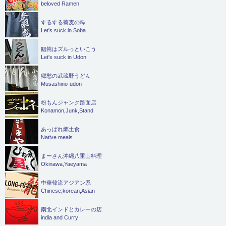
beloved Ramen
するする蕎麦の粋
Let's suck in Soba
饂飩はズルっといこう
Let's suck in Udon
郷愁の武蔵野うどん
Musashino-udon
粉もんジャンク路面店
Konamon,Junk,Stand
あっぱれ郷土食
Native meals
まーさん沖縄八重山料理
Okinawa,Yaeyama
中華韓流アジアン系
Chinese,korean,Asian
南北インドとカレーの店
india and Curry