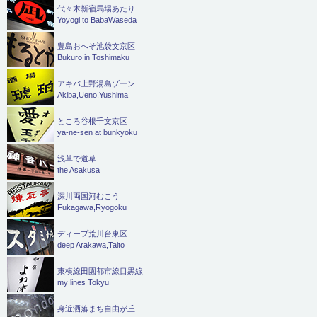
代々木新宿馬場あたり
Yoyogi to BabaWaseda
豊島おへそ池袋文京区
Bukuro in Toshimaku
アキバ上野湯島ゾーン
Akiba,Ueno.Yushima
ところ谷根千文京区
ya-ne-sen at bunkyoku
浅草で道草
the Asakusa
深川両国河むこう
Fukagawa,Ryogoku
ディープ荒川台東区
deep Arakawa,Taito
東横線田園都市線目黒線
my lines Tokyu
身近洒落まち自由が丘