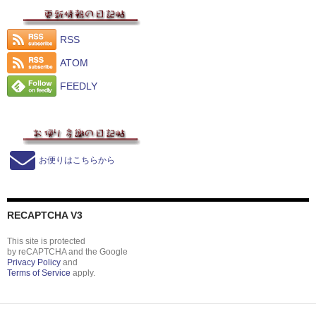
RSS
ATOM
FEEDLY
お便りはこちらから
RECAPTCHA V3
This site is protected
by reCAPTCHA and the Google
Privacy Policy
and
Terms of Service
apply.