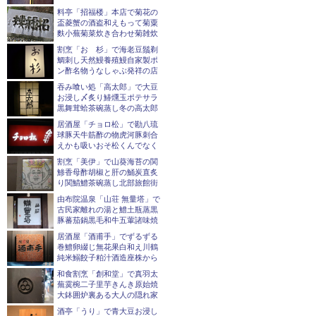
料亭「招福楼」本店で菊花の
盃菱蟹の酒盗和えもって菊粟
麩小蕪菊菜炊き合わせ菊雑炊
割烹「おゝ杉」で海老豆鬚剃
鯛刺し天然鰻養殖鰻自家製ポ
ン酢名物うなしゃぶ発祥の店
吞み喰い処「高太郎」で大豆
お浸し〆炙り鰆燻玉ポテサラ
黒舞茸蛤茶碗蒸し冬の高太郎
居酒屋「チョロ松」で勘八琉
球豚天牛筋酢の物虎河豚刺合
えかも吸いおそ松くんでなく
割烹「美伊」で山葵海苔の関
鯵香母酢胡椒と肝の鯒炭直炙
り関鯖鱧茶碗蒸し北部旅館街
由布院温泉「山荘 無量塔」で
古民家離れの湯と鱧土瓶蒸黒
豚蕃茄鍋黒毛和牛五葷諸味焼
居酒屋「酒甫手」でずるずる
巻鱧卵綴じ無花果白和え川鶴
純米鰯餃子粕汁酒造座株から
和食割烹「創和堂」で真羽太
蕪霙椀二子里芋きんき原始焼
大鉢囲炉裏ある大人の隠れ家
酒亭「うり」で青大豆お浸し