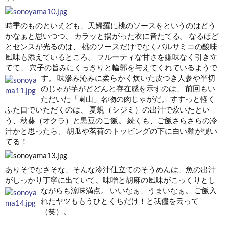
時季のものといえども、天婦羅に桃のソースをというのはどう
かなぁと思いつつ、 カラッと揚がった衣に音たてる。 なるほど
とセンスが光るのは、 桃のソースだけでなくバルサミコの酸味
風味も添えているところ。 フルーティな甘さを嫌味なく引き立
てて、 穴子の旨みにくっきりと輪郭を与えてくれているようで
す。
味滲み沁みに柔らかく炊いた皮つき人参や半切
のじゃが芋がどどんと存在感を示すのは、 前回もい
ただいた「園山」名物の肉じゃがだ。 すすっと軽く
ふた口でいただくのは、 夏蜆（シジミ）の出汁で炊いたとい
う、秋葵（オクラ）と黒豆のご飯。 続くも、ご飯さらさらの冷
汁かと思ったら、 胡瓜や茗荷のトッピングの下に白い麺が覗い
てる！
ありそでなさそな、そんな冷汁仕立てのそうめんは、魚の出汁
がしっかり丁寧に出ていて、味噌と胡麻の風味がこっくりとし
ながらも涼味満点。
いいなぁ、うまいなぁ。 ご飯入
れたヤツももうひとくちだけ！と我儘を云って
（笑）。