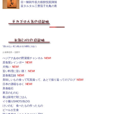
目一鯛刺牛筋大根餅悦凱陣辣
韮タルタル三豊茄子丸亀の夜
“変われない私”が動き出す瞬間に出会う
お食事処系～活躍中
べジアナあゆの野菜畑チャンネル
NEW!
居食屋レインボー
NEW!
犬悔い
NEW!
旨い料理に旨い酒！
NEW!
楽食備忘録
NEW!
美味しいもの食って写真撮って、あとで振り返ってのブログ
NEW!
日本の酒場をゆく
NEW!
美食磁石
東京のむのむ
春は築地で朝ごはん
イケ麺 USHIO'S BLOG
けいのむ 食べたもの作ったもの
ビールが主食