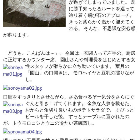
が過ぎてしまっていました。 既
に勝手知ったるルートを巡って
辿り着く飛び石のアプローチ。
きっと柔らかく温かく迎えてく
れる。 そんな、不思議な安心感
が蘇ります。
「どうも、こんばんは～」。 今回は、玄関入って左手の、厨房
に正対するカウンター席。 園山さんや料理長をはじめとする女
性スタッフが滑らかに立ち動いています。
葉月の
「園山」の口開きは、 モロヘイヤと豆乳の擂りなが
し。
口腔をすっきりとさせながら、さあ食べるぞー気分をさらにぐ
ぐんと引き上げてくれます。
金魚な人参を載せた、
おからと角切り長いものポテトサラダで、 くぴっと
ビールを干した後。 すっとテーブルに置かれたの
が、トウモロコシとウニの冷たい茶碗蒸し。