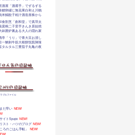
居酒屋「酒甫手」でずるずる
巻鱧卵綴じ無花果白和え川鶴
純米鰯餃子粕汁酒造座株から
和食割烹「創和堂」で真羽太
蕪霙椀二子里芋きんき原始焼
大鉢囲炉裏ある大人の隠れ家
酒亭「うり」で青大豆お浸し
目一鯛刺牛筋大根餅悦凱陣辣
韮タルタル三豊茄子丸亀の夜
トラブルファイル
まだ早い
NEW!
W!
イトSyupo
NEW!
リスト・ハツのブログ
NEW!
ころのごはん手帖」
NEW!
EW!