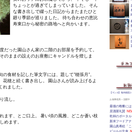
ちょっとが過ぎてしまっていました。 そん
な書き出しで綴った日記からまたまたひと
廻り季節が巡りました。 待ち合わせの恵比
寿東口から秘密の路地へと向かいます。
度だった園山さん家の二階のお部屋を予約して。
そのままの設えのお座敷にキャンドルを燈しま
旬の食材を記した筆文字には、題して”穂張月”。
、花穂と続く書き出し。 園山さんが読み上げるよ
くれました。
【マンガ】海外病院
り流し。
お食事処系～活躍中
最後の晩餐には
居酒屋礼賛
NE
れます、とご口上。 暑い頃の風雅、どこか蒼い枝
乾杯のポータルサ
しめます。
新米フードアナ
園山真希絵「こ
ビールが主食
N