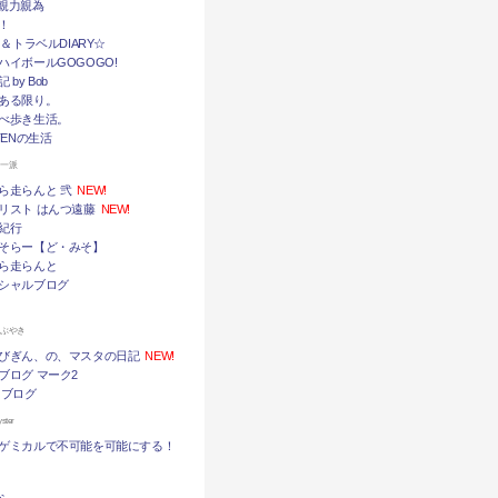
挙・親力親為
！
メ＆トラベルDIARY☆
ハイボールGOGOGO!
by Bob
ある限り。
べ歩き生活。
TENの生活
ん一派
ら走らんと 弐
NEW!
リスト はんつ遠藤
NEW!
紀行
そらー【ど・みそ】
ら走らんと
シャルブログ
つぶやき
びぎん、の、マスタの日記
NEW!
ブログ マーク2
 ブログ
ter
ゲミカルで不可能を可能にする！