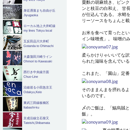
粟麩の胡麻焼き、ピンク
ンと枝豆の白和え、 甘
身近洒落まち自由が丘
が仕込んである。 水蛸
Jiyugaoka
リーソースをちょんと載
ローカル池上大井町線
my lines Tokyu local
お米を食べて育ったとい
イン味噌煮」。 味噌の
五反田品川大井町
Gotanda to Ohimachi
柔らかけりゃいいてな訳
大森蒲田川崎ライン
られた滋味を含んでいる
Ohmori to Kawasaki
西行き中央線方面
これまた、「園山」定番
Chuo-Line
沿線巡る小田急京王
そのままんまを摂れるよ
Odakyu,Keio
いるのです。
東武三田線板橋区
〆のご飯は、「鯣烏賊と
Itabashi-ku
飯」。
京成沿線立石柴又
Tateishi,Shibamata
夏の時季だけ