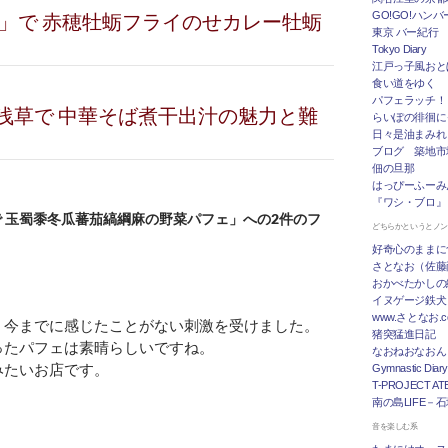
楸」で 赤穂牡蛎フライのせカレー牡蛎
GO!GO!ハン
東京 バー紀行
Tokyo Diary
江戸っ子風おと
食い道をゆく
パフェラッチ！
浅草で 中華そば煮干出汁の魅力と難
らいぽの徘徊に
日々是油まみれ
ブログ 築地市
佃の旦那
はっぴーふーみ
『ワシ・ブロ』
 玉蜀黍冬瓜蕃茄縞綱麻の野菜パフェ」への2件のフ
どちらかというとノ
好奇心のままに
さとなお（佐藤
おかべたかしの
イヌゲージ鉄犬
www.さとなお
、今までに感じたことがない刺激を受けました。
猪突猛進日記
ったパフェは素晴らしいですね。
なおねおなおん
みたいお店です。
Gymnastic Diary
T-PROJECT ATE
南の島LIFE－
音を楽しむ系