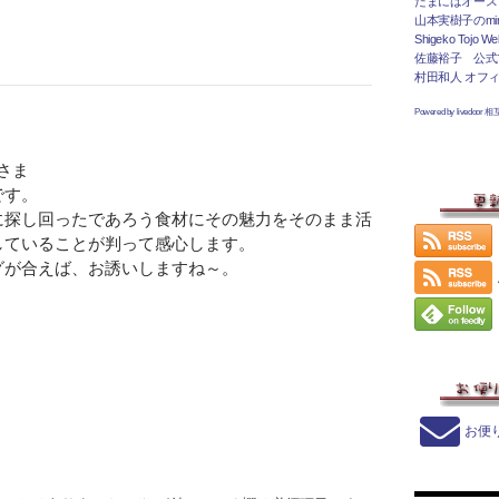
たまにはオース
山本実樹子のmir
Shigeko Tojo Web
佐藤裕子 公式
村田和人 オフ
Powered by livedoor 
いさま
です。
に探し回ったであろう食材にその魅力をそのまま活
していることが判って感心します。
グが合えば、お誘いしますね～。
お便