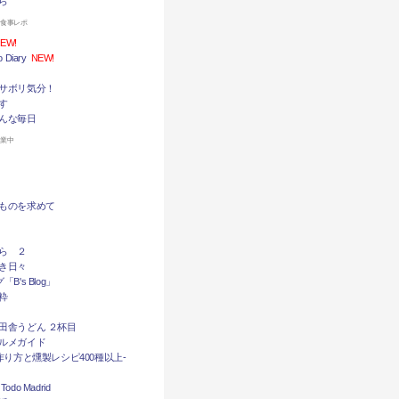
ら
お食事レポ
EW!
Diary
NEW!
サボリ気分！
す
んな毎日
休業中
ものを求めて
ら ２
き日々
B's Blog」
粋
田舎うどん ２杯目
ルメガイド
作り方と燻製レシピ400種以上-
do Madrid