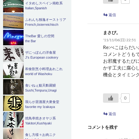
イタめしスペイン南欧系
Italian,Spanish
返信
ふれんち独逸オーストリア
French,österreichisch
まさぴ。
TheBar 愛しの空間
'11/11/06(日) 22:51
the Bar
Re:ぺこはらだ
ザにっぽんの洋食屋
コメントどうも
J's European cookery
お邪魔するたび
かす工夫に腐心
和食割烹小料理あれこれ
機会とタイミン
world of Washoku
食いねぇ鮨天麩羅鰻
Sushi,Tenpura,Unagi
0
我らが居酒屋大衆食堂
favorite my Izakaya
返信
焼鳥串焼きオヤジ系
Yakitori,Kushiyaki
コメントを残す
食し方様々お肉ニク