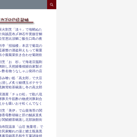
コンテンツへスキップ
炭火割烹「淡々」で地蛸ぬた
針烏賊昆布〆神石牛寳劔甘鯛
松笠恵比須鯛ご飯生口島の夜
料亭「招福楼」本店で菊花の
盃菱蟹の酒盗和えもって菊粟
麩小蕪菊菜炊き合わせ菊雑炊
割烹「おゝ杉」で海老豆鬚剃
鯛刺し天然鰻養殖鰻自家製ポ
ン酢名物うなしゃぶ発祥の店
吞み喰い処「高太郎」で大豆
お浸し〆炙り鰆燻玉ポテサラ
黒舞茸蛤茶碗蒸し冬の高太郎
居酒屋「チョロ松」で勘八琉
球豚天牛筋酢の物虎河豚刺合
えかも吸いおそ松くんでなく
割烹「美伊」で山葵海苔の関
鯵香母酢胡椒と肝の鯒炭直炙
り関鯖鱧茶碗蒸し北部旅館街
由布院温泉「山荘 無量塔」で
古民家離れの湯と鱧土瓶蒸黒
豚蕃茄鍋黒毛和牛五葷諸味焼