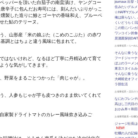
ペッパーを頂いた白茄子の南蛮漬け、ヤングコー
journaux 出
住みたいグルメ
長唐辛子に包んだお寿司には、刻んだいぶりがっこ
☆HAPPYグル
を燻製した造りに鯵とゴーヤの香味和え、ブルーベ
俺は座らない。
せた鮎のテリーヌ。
くいどうらく日記 
この世にパンが
ワンコイン的食
う、山形産「米の娘ぶた（こめのこぶた）の赤ワ
居酒屋探偵DAI
み基調とはちょと違う風味に包まれて。
お食事処系～らーめ
そんなに食うな
ではないけれど、なるほど丁寧に丹精込めて育て
フードジャーナ
ぼぶのラーメン
ような気がしてきます。
東京スタイルみ
そんなに食うな
、野菜をまるごとつかった「肉じゃが」。
大崎裕史オフィ
ラ部生活
お食事処系～店主の
う、人参もじゃが芋も皮つきのまま炊いてくれて
なにわフレンチ
高はし三代目の
おかみ丼々和田
自家製ドライトマトのカレー風味炊き込みご
お食事関連系～牡蠣Oys
ジャージ社長は
NEW!
牡蠣の人の記録
と味噌汁は、そうめん南瓜を泳がせた冷や汁仕立