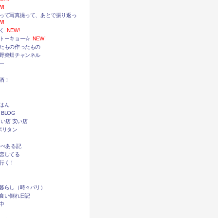
W!
って写真撮って、あとで振り返っ
W!
く
NEW!
トーキョー☆
NEW!
たもの作ったもの
野菜畑チャンネル
ー
酒！
はん
 BLOG
い店 安い店
ポリタン
食べある記
恋してる
行く！
暮らし（時々パリ）
食い倒れ日記
中