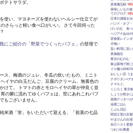
ポテトサラダ。
楽食備忘録
NE
美味しいもの食
てのブログ
NE
を使い、マヨネーズを使わないヘルシー仕立てが
日本の酒場をゆ
バンド・オブ・
りのさらっと軽い食べ口がいい。 さて今回伺った
けいのむ 食べ
？
べジアナあゆの
居食屋レインボ
既にご紹介の「野菜でつくったパフェ」
の登壇で
犬悔い
旨い料理に旨い
美食磁石
東京のむのむ
春は築地で朝ご
イケ麺 USHIO'S
ース、梅酒のジュレ、冬瓜の炊いたもの、ミニト
おいしい店 うま
ナポリタン×ナ
ロヘイヤの白玉だんご、豆腐のクリーム、無着色の
ナマろぐ。
かけて。 トマトの赤とモロヘイヤの翠が仲良く並
くにろく 東京
と胃の腑に流れてゆくパフェは、世にあれこれパフ
しょうが焼きに
でもございません。
資格ゲッターが
油屋ごはん
じぶん日記
純米酒「蛍」をいただいて迎える、「前菜の七品
関谷江里の京都
やまけんの出張
自己ベスト更新
つれづれ蕎麦