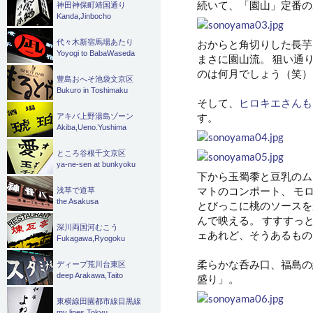
続いて、「園山」定番の
神田神保町靖国通り
Kanda,Jinbocho
おからと角切りした長芋
代々木新宿馬場あたり
Yoyogi to BabaWaseda
まさに園山流。 狙い通
のは何月でしょう（笑）
豊島おへそ池袋文京区
Bukuro in Toshimaku
そして、
ヒロキエさんも
す。
アキバ上野湯島ゾーン
Akiba,Ueno.Yushima
ところ谷根千文京区
ya-ne-sen at bunkyoku
下から玉蜀黍と豆乳のム
マトのコンポート、 モ
浅草で道草
the Asakusa
とびっこに桃のソースを
んで映える。 すすすっ
深川両国河むこう
ェあれど、そうあるもの
Fukagawa,Ryogoku
柔らかな呑み口、福島の
ディープ荒川台東区
deep Arakawa,Taito
盛り」。
東横線田園都市線目黒線
my lines Tokyu