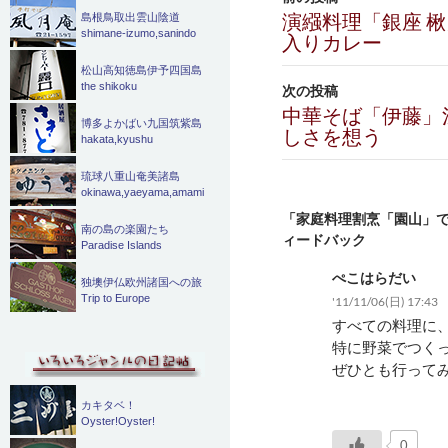
稿
演繦料理「銀座 
島根鳥取出雲山陰道
shimane-izumo,sanindo
入りカレー
ナ
松山高知徳島伊予四国島
ビ
the shikoku
次の投稿
中華そば「伊藤」
ゲ
博多よかばい九国筑紫島
しさを想う
hakata,kyushu
ー
琉球八重山奄美諸島
シ
okinawa,yaeyama,amami
「家庭料理割烹「園山」で
ョ
南の島の楽園たち
ィードバック
Paradise Islands
ン
ぺこはらだい
独墺伊仏欧州諸国への旅
Trip to Europe
'11/11/06(日) 17:43
すべての料理に
特に野菜でつく
ぜひとも行って
カキタベ！
Oyster!Oyster!
0