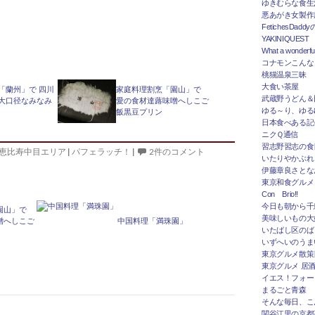
ゆきむらな食生
悪あがき女製作
FetichesDad
YAKINIQUEST
What a wonderfu
コナモンこんな
桃猫温泉三昧
大食い茶屋
「蘭州」で 四川
家庭料理割烹「園山」で
武蔵野うどん＆
大口径なみなみ
愛の食材達蕗味噌へしこご
ゆる～り、ゆる
飯黒豆プリン
日本食べある記＠
ニクＱ通信
習志野習志の食
恵比寿中目エリア
|
パフェラッチ！
|
2件のコメント
いたりやかぶれ
伊藤章良さとな
東京和食グルメ
Con Brio!!
今日も朝から千
園山」で
美味しいもの大
噌へしこご
中国料理「満珠園」
いたばし区のば
いずへいのうま
東京グルメ散策
東京グルメ 居
イエス！フォー
まるごと青森
そんな毎日、こ
関谷江里の京都