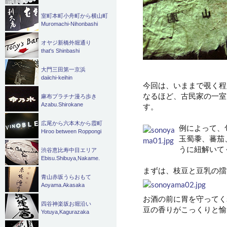
室町本町小舟町から横山町
Muromachi-Nihonbashi
オヤジ新橋外堀通り
that's Shinbashi
大門三田第一京浜
daiichi-keihin
今回は、いままで覗く程
なるほど、古民家の一室
麻布プラチナ漫ろ歩き
Azabu.Shirokane
す。
広尾から六本木から霞町
例によって、
Hiroo between Roppongi
玉蜀黍、蕃茄
うに紐解いて
渋谷恵比寿中目エリア
Ebisu.Shibuya,Nakame.
まずは、枝豆と豆乳の擂
青山赤坂うらおもて
Aoyama.Akasaka
お酒の前に胃を守ってく
四谷神楽坂お堀沿い
豆の香りがこっくりと愉
Yotuya,Kagurazaka