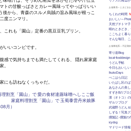
リアスの海辺か
トマトの甘酸っぱさとカレー風味ってやっぱりいい
お食事系～ときどき
う後から、青森のスルメ烏賊の旨み風味が根っこ
ちくわの時間
N
二度ニンマリ。
おいしい～Photo 
天然プチトマ子
晴れときどき、
、これも「園山」定番の黒豆豆乳プリン。
ここちよく暮ら
そんな毎日、こ
がいいコンビです。
お食事処系～不定期
寄り道Blog
local-fooddesign
腹感で気持ちまでも満たしてくれる、 隠れ家家庭
うどん手帖
家。
今日もおいしい
IkukoDays
ぺこはら日記
家にも訪ねなくっちゃだ。
いたばし区のば
あなさんの美し
すずきBのブログ「
料理割烹「園山」で 愛の食材達蕗味噌へしこご飯
漢（オトコ）の
）
家庭料理割烹「園山」で 玉蜀黍雲丹米娘豚
ザルツブログ
08月）
武蔵野うどん＆
しずる！写真グ
燻製記 -燻製の
icydog
マドリード情報 To