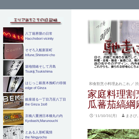
検
索
八丁堀界隈の日常
Hacchobori vicinity
そぞろ入船新富町
Irifune,Shintomi-cho
築地情緒そして月島
Tsukiji,Tsukishima
はじっこ銀座木挽町の徘徊
和食割烹小料理あれこれ
／
渋
edge of Ginza
家庭料理割
銀座巡る一丁目乃至八丁目
瓜蕃茄縞綱
the Ginza 1to8
'11/10/31(月)
まさぴ
京橋八重洲日本橋丸の内
Kyobashi,Marunouchi
とある人形町風情
the Ningyocho