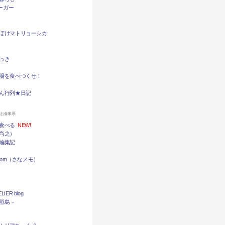
バーガー
ぼけマトリョーシカ
っき
場を食べつくせ！
ん行列★日記
ンお食事系
食べる
NEW!
尚之）
編集記
.com（さなメモ）
LIER blog
石垣島－