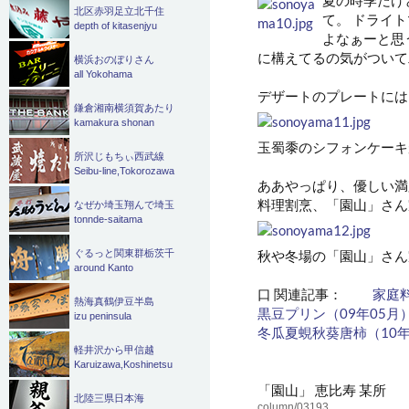
北区赤羽足立北千住
て。 ドライ
depth of kitasenjyu
よなぁーと思
に構えてるの気がついて
横浜おのぼりさん
all Yokohama
デザートのプレートには
鎌倉湘南横須賀あたり
kamakura shonan
玉蜀黍のシフォンケーキ
所沢じもちぃ西武線
Seibu-line,Tokorozawa
ああやっぱり、優しい満
料理割烹、「園山」さん
なぜか埼玉翔んで埼玉
tonnde-saitama
秋や冬場の「園山」さん
ぐるっと関東群栃茨千
around Kanto
口 関連記事：
家庭
熱海真鶴伊豆半島
黒豆プリン（09年05月
izu peninsula
冬瓜夏蜆秋葵唐柿（10年
軽井沢から甲信越
Karuizawa,Koshinetsu
「園山」 恵比寿 某所
北陸三県日本海
column/03193