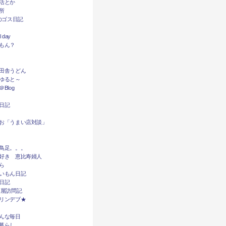
活とか
所
dyのゴス日記
l day
もん？
田舎うどん
ゆると～
Blog
日記
お「うまい店対談」
鳥足。。。
好き 恵比寿婦人
ら
いもん日記
日記
酒屋訪問記
リンデブ★
んな毎日
暮らし