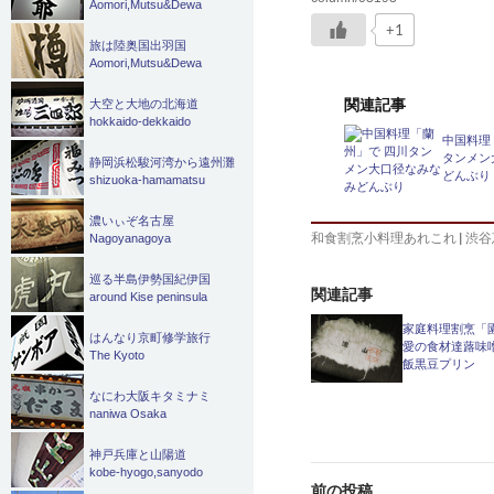
Aomori,Mutsu&Dewa
+1
旅は陸奥国出羽国
Aomori,Mutsu&Dewa
関連記事
大空と大地の北海道
hokkaido-dekkaido
中国料理
タンメン
静岡浜松駿河湾から遠州灘
どんぶり
shizuoka-hamamatsu
濃いぃぞ名古屋
和食割烹小料理あれこれ
|
渋谷
Nagoyanagoya
巡る半島伊勢国紀伊国
関連記事
around Kise peninsula
家庭料理割烹「
はんなり京町修学旅行
愛の食材達蕗味
The Kyoto
飯黒豆プリン
なにわ大阪キタミナミ
naniwa Osaka
神戸兵庫と山陽道
投
kobe-hyogo,sanyodo
前の投稿