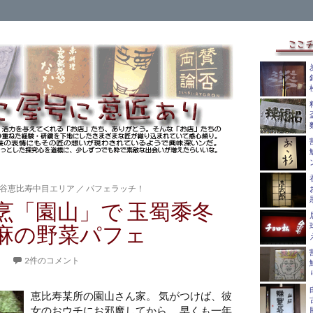
谷恵比寿中目エリア
／
パフェラッチ！
烹「園山」で 玉蜀黍冬
麻の野菜パフェ
。
2件のコメント
恵比寿某所の園山さん家。 気がつけば、彼
女のおウチにお邪魔してから、 早くも一年