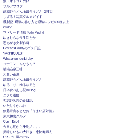
漢（オトコ）の粋
ザルツブログ
武蔵野うどん＆田舎うどん ２杯目
しずる！写真グルメガイド
燻製記 -燻製の作り方と燻製レシピ400種以上-
icydog
マドリード情報 Todo Madrid
ゆきむらな食生活とか
悪あがき女製作所
FetichesDaddyのゴス日記
YAKINIQUEST
What a wonderful day
コナモンこんなもん？
桃猫温泉三昧
大食い茶屋
武蔵野うどん＆田舎うどん
ゆる～り、ゆるゆると～
日本食べある記＠Blog
ニクＱ通信
習志野習志の食日記
いたりやかぶれ
伊藤章良さとなお「うまい店対談」
東京和食グルメ
Con Brio!!
今日も朝から千鳥足。。。
美味しいもの大好き 恵比寿婦人
いたばし区のばら