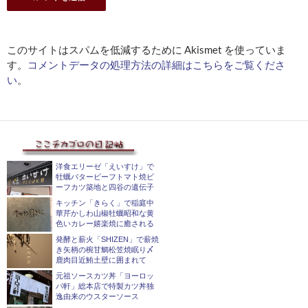
このサイトはスパムを低減するために Akismet を使っていま
す。
コメントデータの処理方法の詳細はこちらをご覧くださ
い
。
洋食エリーゼ「えいすけ」で
牡蠣バタービーフトマト焼ビ
ーフカツ築地と四谷の遺伝子
キッチン「きらく」で稲庭中
華芹かしわ山椒牡蠣昭和な黄
色いカレー嬉楽焼に癒される
発酵と薪火「SHIZEN」で薪焼
き矢柄の椀甘鯛松笠焼眠り〆
鹿肉目近鮪土壁に囲まれて
元祖ソースカツ丼「ヨーロッ
パ軒」総本店で特製カツ丼独
逸由来のウスターソース