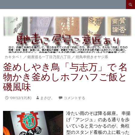
検
索
コ
ン
テ
ン
ツ
へ
ス
キ
カキタベ！
／
銀座巡る一丁目乃至八丁目
／
焼鳥串焼きオヤジ系
ッ
釜めしやき鳥「与志万」で 名
プ
物かき釜めしホフハフご飯と
磯風味
'09/12/17(木)
まさぴ。
コメントする
冷たい雨のそぼ降る銀座。 串揚
げ「アンジュ」のある通りを歩
いていると見つかるのが、角柱
型のスタンド看板の上に載った