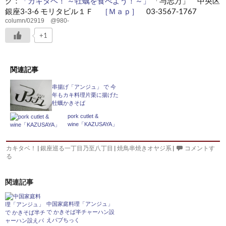
グ：
「カキタベ！ ～牡蠣を食べよう！～」
「与志万」 中央区
銀座3-3-6 モリタビル１Ｆ
［Ｍａｐ］
03-3567-1767
column/02919 @980-
+1
関連記事
串揚げ「アンジュ」 で 今
年もカキ料理片栗に揚げた
牡蠣かきそば
pork cutlet &
wine「KAZUSAYA」
カキタベ！
|
銀座巡る一丁目乃至八丁目
|
焼鳥串焼きオヤジ系
|
コメントす
る
関連記事
中国家庭料理「アンジュ」
で かきそば半チャーハン設
えパブちっく