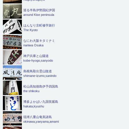
巡る半島伊勢国紀伊国
around Kise peninsula
はんなり京町修学旅行
The Kyoto
なにわ大阪キタミナミ
naniwa Osaka
神戸兵庫と山陽道
kobe-hyogo,sanyodo
島根鳥取出雲山陰道
shimane-izumo,sanindo
松山高知徳島伊予四国島
the shikoku
博多よかばい九国筑紫島
hakata,kyushu
琉球八重山奄美諸島
okinawa,yaeyama,amami