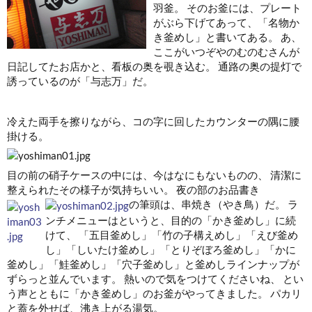
羽釜。 そのお釜には、プレート
がぶら下げてあって、「名物か
き釜めし」と書いてある。 あ、
ここがいつぞやのむのむさんが
日記してたお店かと、看板の奥を覗き込む。 通路の奥の提灯で
誘っているのが「与志万」だ。
冷えた両手を擦りながら、コの字に回したカウンターの隅に腰
掛ける。
目の前の硝子ケースの中には、今はなにもないものの、 清潔に
整えられたその様子が気持ちいい。 夜の部のお品書き
の筆頭は、串焼き（やき鳥）だ。
ラ
ンチメニューはというと、目的の「かき釜めし」に続
けて、 「五目釜めし」「竹の子構えめし」「えび釜め
し」「しいたけ釜めし」「とりぞぼろ釜めし」「かに
釜めし」「鮭釜めし」「穴子釜めし」と釜めしラインナップが
ずらっと並んでいます。 熱いので気をつけてくださいね、 とい
う声とともに「かき釜めし」のお釜がやってきました。 パカリ
と蓋を外せば、沸き上がる湯気。