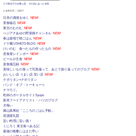
三十路女子の仕事と恋、その先にあった本音
お食事処系～活躍中
日本の酒場をゆく
NEW!
美食磁石
NEW!
東京のむのむ
NEW!
べジアナあゆの野菜畑チャンネル
NEW!
春は築地で朝ごはん
NEW!
イケ麺 USHIO'S BLOG
NEW!
けいのむ 食べたもの作ったもの
NEW!
居食屋レインボー
NEW!
ビールが主食
NEW!
楽食備忘録
NEW!
美味しいもの食って写真撮って、あとで振り返ってのブログ
NEW!
おいしい店 うまい店 安い店
NEW!
ナポリタン×ナポリタン
バンド・オブ・トーキョー☆
ナマろぐ。
乾杯のポータルサイトSyupo
新米フードアナリスト・ハツのブログ
犬悔い
園山真希絵「こころのごはん手帖」
居酒屋礼賛
旨い料理に旨い酒！
くにろく 東京食べある記
最後の晩餐にはまだ早い