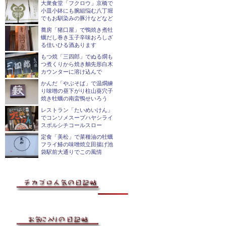
大衆食堂「フクロウ」京橋で
小皿小鉢にも腕組悩む八丁堀
でもお馴染みの豚汁などなど
蕎房「猪口屋」で鴨焼き煮牡
蠣だし巻き玉子辛味おろしざ
る佳いひる酒あります
もつ焼「三四郎」でぬる燗も
つ煮くりから焼き舳先形白木
カウンターに溶け込んで
かんだ「やぶそば」で温燗練
り味噌の昼下がり柱山葵穴子
焼き牡蠣の南蛮鴨せいろう
レストラン「たいめいけん」
でコンソメスープハヤシライ
スボルシチコールスロー
定食「美松」で菜種油の牡蠣
フライ鰆の味噌焼立田揚げ池
袋駅前大通りでこの風情