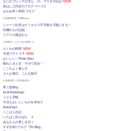
なにわフレンチびぎん、の、マスタの日記
NEW!
高はし三代目のブログ マーク2
おかみ丼々和田 ブログ
お食事関連系～牡蠣Oyster
ジャージ社長はゲミカルで不可能を可能にする！
牡蠣の人の記録
リアスの海辺から
お食事系～ときどきお食事レポ
ちくわの時間
NEW!
天然プチトマ子
NEW!
おいしい～Photo Diary
晴れときどき、サボリ気分！
ここちよく暮らす
そんな毎日、こんな毎日
お食事処系～不定期休業中
寄り道Blog
local-fooddesign
うどん手帖
今日もおいしいものを求めて
IkukoDays
ぺこはら日記
いたばし区のばら ２
あなさんの美しき日々
すずきBのブログ「B's Blog」