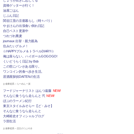
しょうが焼きに恋してる
資格ゲッターが行く！
油屋ごはん
じぶん日記
関谷江里の京都暮らし（時々パリ）
やまけんの出張食い倒れ日記
自己ベスト更新中
つれづれ蕎麦
journaux 出挙・親力親為
住みたいグルメ！
☆HAPPYグルメ＆トラベルDIARY☆
俺は座らない。ハイボールGOGOGO!
くいどうらく日記 by Bob
この世にパンがある限り。
ワンコイン的食べ歩き生活。
居酒屋探偵DAITENの生活
お食事処系～らーめん一派
フードジャーナリスト はんつ遠藤
NEW!
そんなに食うなら走らんと 弐
NEW!
ぼぶのラーメン紀行
東京スタイルみそらー【ど・みそ】
そんなに食うなら走らんと
大崎裕史オフィシャルブログ
ラ部生活
お食事処系～店主のつぶやき