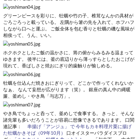
グリーンピースを彩りに、牡蠣や竹の子、椎茸なんかの具材が
ごろごろっと載っている。 左隅から箸の先を入れて、ホフハフ
しながら口へと運ぶ。 ご飯全体を包む香りと牡蠣の磯な風味が
相俟って、うん、いい。
ホクホクとしたご飯の温かさに、胃の俯からみるみる温まって
ゆきます。 後半には、釜の底辺りから薄っすらとしたおこげが
現れて、香ばしさと焼おにぎり的歯触りが愉しめる。
牡蠣を仕込んだ焼きおにぎりって、どこかで作ってくれないか
なぁ、 なんて妄想が広がります（笑）。 銀座の真ん中の縄暖
簾、釜めし・やき鳥「与志万」。
やき鳥でちょっと呑って、釜めしで食事する。 きっと、そんな
諸先輩も多いだろうことが容易に想像できるであります。 口関
連記事：
串揚げ「アンジュ」 で 今年もカキ料理片栗に揚げ
た牡蠣かきそば（09年10月）
口オイスターパラダイスブロ