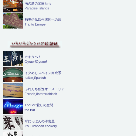
南の島の楽園たち
Paradise Islands
独墺伊仏欧州諸国への旅
Trip to Europe
カキタベ！
Oyster!Oyster!
イタめしスペイン南欧系
Italian,Spanish
ふれんち独逸オーストリア
French,österreichisch
TheBar 愛しの空間
the Bar
ザにっぽんの洋食屋
J's European cookery