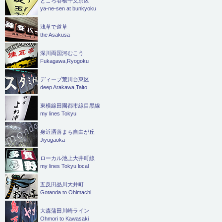
ところ谷根千文京区
ya-ne-sen at bunkyoku
浅草で道草
the Asakusa
深川両国河むこう
Fukagawa,Ryogoku
ディープ荒川台東区
deep Arakawa,Taito
東横線田園都市線目黒線
my lines Tokyu
身近洒落まち自由が丘
Jiyugaoka
ローカル池上大井町線
my lines Tokyu local
五反田品川大井町
Gotanda to Ohimachi
大森蒲田川崎ライン
Ohmori to Kawasaki