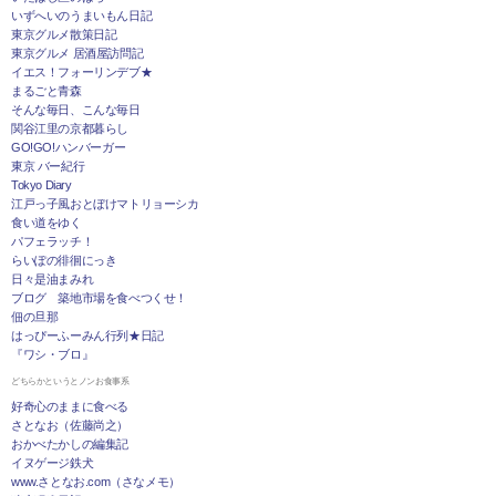
いずへいのうまいもん日記
東京グルメ散策日記
東京グルメ 居酒屋訪問記
イエス！フォーリンデブ★
まるごと青森
そんな毎日、こんな毎日
関谷江里の京都暮らし
GO!GO!ハンバーガー
東京 バー紀行
Tokyo Diary
江戸っ子風おとぼけマトリョーシカ
食い道をゆく
パフェラッチ！
らいぽの徘徊にっき
日々是油まみれ
ブログ 築地市場を食べつくせ！
佃の旦那
はっぴーふーみん行列★日記
『ワシ・ブロ』
どちらかというとノンお食事系
好奇心のままに食べる
さとなお（佐藤尚之）
おかべたかしの編集記
イヌゲージ鉄犬
www.さとなお.com（さなメモ）