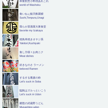
和食割烹小料理あれこれ
world of Washoku
食いねぇ鮨天麩羅鰻
Sushi,Tenpura,Unagi
我らが居酒屋大衆食堂
favorite my Izakaya
焼鳥串焼きオヤジ系
Yakitori,Kushiyaki
食し方様々お肉ニク
Meat dishes
好きなのさ ラーメン
beloved Ramen
するする蕎麦の粋
Let's suck in Soba
饂飩はズルっといこう
Let's suck in Udon
郷愁の武蔵野うどん
Musashino-udon