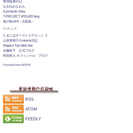
猪突猛進日記
なおねおなおん
Gymnastic Diary
T-PROJECT ATELIER blog
南の島LIFE－石垣島－
音を楽しむ系
たまにはオーストリアちっく ３
山本実樹子のmiracle日記
Shigeko Tojo Web Site
佐藤裕子 公式ブログ
村田和人 オフィシャル・ブログ
Powered by livedoor 相互RSS
RSS
ATOM
FEEDLY