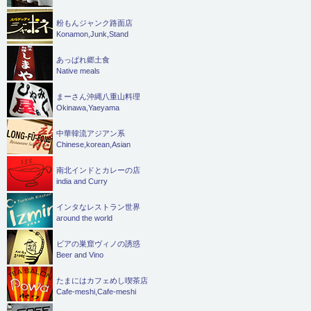
粉もんジャンク路面店
Konamon,Junk,Stand
あっぱれ郷土食
Native meals
まーさん沖縄八重山料理
Okinawa,Yaeyama
中華韓流アジアン系
Chinese,korean,Asian
南北インドとカレーの店
india and Curry
インタなレストラン世界
around the world
ビアの巣窟ヴィノの誘惑
Beer and Vino
たまにはカフェめし喫茶店
Cafe-meshi,Cafe-meshi