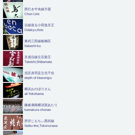
西行き中央線方面
Chuo-Line
沿線巡る小田急京王
Odakyu,Keio
東武三田線板橋区
Itabashi-ku
京成沿線立石柴又
Tateishi,Shibamata
北区赤羽足立北千住
depth of kitasenjyu
横浜おのぼりさん
all Yokohama
鎌倉湘南横須賀あたり
kamakura shonan
所沢じもちぃ西武線
Seibu-line,Tokorozawa