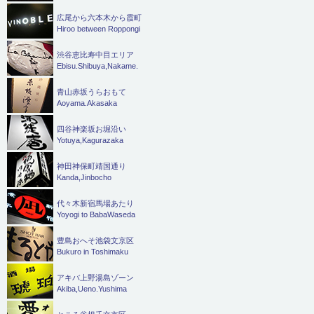
広尾から六本木から霞町
Hiroo between Roppongi
渋谷恵比寿中目エリア
Ebisu.Shibuya,Nakame.
青山赤坂うらおもて
Aoyama.Akasaka
四谷神楽坂お堀沿い
Yotuya,Kagurazaka
神田神保町靖国通り
Kanda,Jinbocho
代々木新宿馬場あたり
Yoyogi to BabaWaseda
豊島おへそ池袋文京区
Bukuro in Toshimaku
アキバ上野湯島ゾーン
Akiba,Ueno.Yushima