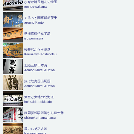
なぜか埼玉翔んで埼玉
tonnde-saitama
ぐるっと関東群栃茨千
around Kanto
熱海真鶴伊豆半島
izu peninsula
軽井沢から甲信越
Karuizawa,Koshinetsu
北陸三県日本海
Aomori,Mutsu&Dewa
旅は陸奥国出羽国
Aomori,Mutsu&Dewa
大空と大地の北海道
hokkaido-dekkaido
静岡浜松駿河湾から遠州灘
shizuoka-hamamatsu
濃いぃぞ名古屋
Nagoyanagoya