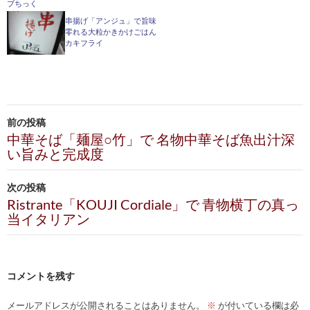
串揚げ「アンジュ」で旨味
零れる大粒かきかけごはん
カキフライ
投
前の投稿
稿
中華そば「麺屋○竹」で 名物中華そば魚出汁深
い旨みと完成度
ナ
ビ
次の投稿
Ristrante「KOUJI Cordiale」で 青物横丁の真っ
ゲ
当イタリアン
ー
シ
コメントを残す
ョ
ン
メールアドレスが公開されることはありません。
※
が付いている欄は必