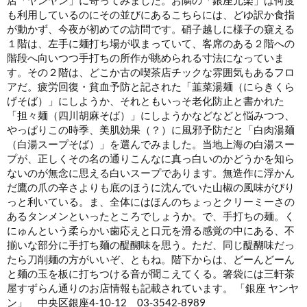
も利用しているのにその並びにあるこちらには、どゆ訳か食指
が動かず、今夜が初めての訪問です。硝子越しに様子の窺える
１階は、左手に麺打ち場が収まっていて、客席のある２階への
階段へ向いつつ手打ちの所作が眺められる寸法になっていま
す。その２階は、どこか古の喫茶店チックな雰囲気もあるフロ
アだ。疲労回復・貧血予防と記された「韮菜湯麺（にらきくら
げそば）」にしようか、それともいっそ老化防止と書かれた
「担々麺（四川胡麻そば）」にしようかなどなどと悩みつつ、
やっぱりこの時季、美肌効果（？）に風邪予防だと「白肉湯麺
（白湯スープそば）」を選んでみました。当地上海の白湯スー
プが、正しくその名の通りこんなに真っ白いのかどうかを知ら
ないのが無念に思える白いスープ
であります。無造作に浮かん
だ鷹の爪の辛さよりも底のほうに沈んでいた山椒の風味がぴり
っと利いている。ま、全体にはほんのちょっとクリーミーさの
あるタンメンといったところでしょうか。で、手打ちの麺。く
にゅんという柔らかい歯応えと口元を滑る感覚の中にある、不
揃いな部分に手打ち麺の醍醐味を思う
。ただ、同じ醍醐味だっ
たら刀削麺の方がいいぞ、ともね。階下からは、どーんどーん
と麺の玉を板に打ちつける音が聞こえてくる。箸袋には三軒茶
屋すずらん通りのお店情報も記載されています。 「銀座 ヤンヤ
ン」 中央区銀座4-10-12 03-3542-8989