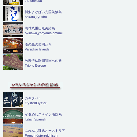
the shikoku
博多よかばい九国筑紫島
hakata,kyushu
琉球八重山奄美諸島
okinawa,yaeyama,amami
南の島の楽園たち
Paradise Islands
独墺伊仏欧州諸国への旅
Trip to Europe
カキタベ！
Oyster!Oyster!
イタめしスペイン南欧系
Italian,Spanish
ふれんち独逸オーストリア
French,österreichisch