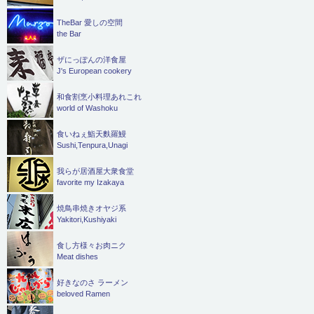
TheBar 愛しの空間
the Bar
ザにっぽんの洋食屋
J's European cookery
和食割烹小料理あれこれ
world of Washoku
食いねぇ鮨天麩羅鰻
Sushi,Tenpura,Unagi
我らが居酒屋大衆食堂
favorite my Izakaya
焼鳥串焼きオヤジ系
Yakitori,Kushiyaki
食し方様々お肉ニク
Meat dishes
好きなのさ ラーメン
beloved Ramen