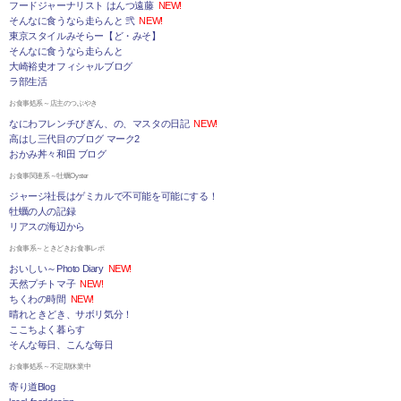
フードジャーナリスト はんつ遠藤
NEW!
そんなに食うなら走らんと 弐
NEW!
東京スタイルみそらー【ど・みそ】
そんなに食うなら走らんと
大崎裕史オフィシャルブログ
ラ部生活
お食事処系～店主のつぶやき
なにわフレンチびぎん、の、マスタの日記
NEW!
高はし三代目のブログ マーク2
おかみ丼々和田 ブログ
お食事関連系～牡蠣Oyster
ジャージ社長はゲミカルで不可能を可能にする！
牡蠣の人の記録
リアスの海辺から
お食事系～ときどきお食事レポ
おいしい～Photo Diary
NEW!
天然プチトマ子
NEW!
ちくわの時間
NEW!
晴れときどき、サボリ気分！
ここちよく暮らす
そんな毎日、こんな毎日
お食事処系～不定期休業中
寄り道Blog