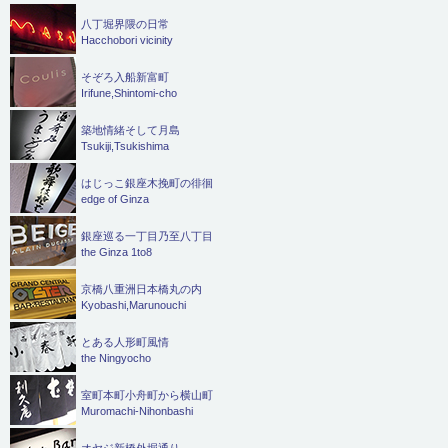
八丁堀界隈の日常
Hacchobori vicinity
そぞろ入船新富町
Irifune,Shintomi-cho
築地情緒そして月島
Tsukiji,Tsukishima
はじっこ銀座木挽町の徘徊
edge of Ginza
銀座巡る一丁目乃至八丁目
the Ginza 1to8
京橋八重洲日本橋丸の内
Kyobashi,Marunouchi
とある人形町風情
the Ningyocho
室町本町小舟町から横山町
Muromachi-Nihonbashi
オヤジ新橋外堀通り