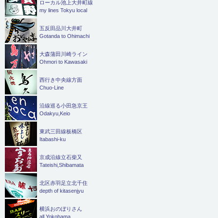
ローカル池上大井町線
my lines Tokyu local
五反田品川大井町
Gotanda to Ohimachi
大森蒲田川崎ライン
Ohmori to Kawasaki
西行き中央線方面
Chuo-Line
沿線巡る小田急京王
Odakyu,Keio
東武三田線板橋区
Itabashi-ku
京成沿線立石柴又
Tateishi,Shibamata
北区赤羽足立北千住
depth of kitasenjyu
横浜おのぼりさん
all Yokohama