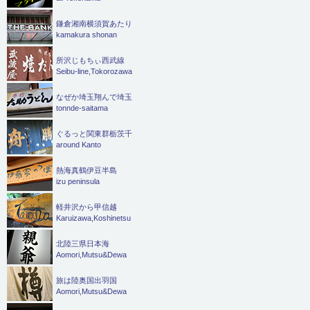
鎌倉湘南横須賀あたり
kamakura shonan
所沢じもちぃ西武線
Seibu-line,Tokorozawa
なぜか埼玉翔んで埼玉
tonnde-saitama
ぐるっと関東群栃茨千
around Kanto
熱海真鶴伊豆半島
izu peninsula
軽井沢から甲信越
Karuizawa,Koshinetsu
北陸三県日本海
Aomori,Mutsu&Dewa
旅は陸奥国出羽国
Aomori,Mutsu&Dewa