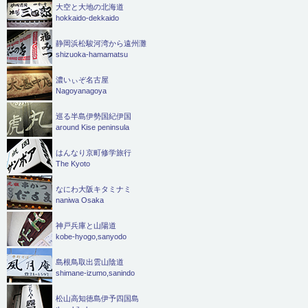
大空と大地の北海道
hokkaido-dekkaido
静岡浜松駿河湾から遠州灘
shizuoka-hamamatsu
濃いぃぞ名古屋
Nagoyanagoya
巡る半島伊勢国紀伊国
around Kise peninsula
はんなり京町修学旅行
The Kyoto
なにわ大阪キタミナミ
naniwa Osaka
神戸兵庫と山陽道
kobe-hyogo,sanyodo
島根鳥取出雲山陰道
shimane-izumo,sanindo
松山高知徳島伊予四国島