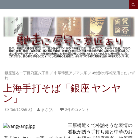
検
索
コ
ン
テ
ン
ツ
へ
ス
キ
ッ
プ
銀座巡る一丁目乃至八丁目
／
中華韓流アジアン系
／
●惜別の移転閉店またいず
れ
上海手打そば「銀座 ヤンヤ
ン」
'06/12/26(火)
まさぴ。
2件のコメント
三原橋近くで朴訥そうな表情の
看板
が誘う手打ち麺と中華のお
店「ヤンヤン」に寄ってみました。お隣の「銀座元楽」は何度