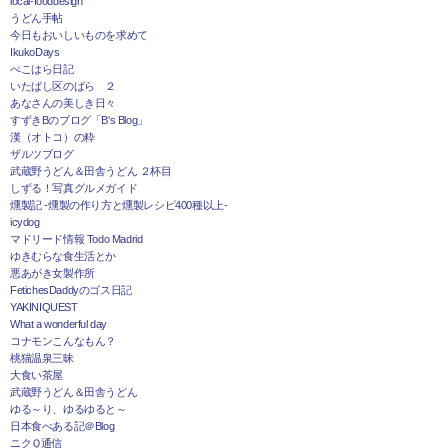
local-fooddesign
うどん手帖
今日もおいしいものを求めて
IkukoDays
ぺこはら日記
いたばし区のばら ２
あなさんの美しき日々
すずきBのブログ「B's Blog」
漢（オトコ）の粋
ザルツブログ
武蔵野うどん＆田舎うどん ２杯目
しずる！写真グルメガイド
燻製記 -燻製の作り方と燻製レシピ400種以上-
icydog
マドリード情報 Todo Madrid
ゆきむらな食生活とか
悪あがき女製作所
FetichesDaddyのゴス日記
YAKINIQUEST
What a wonderful day
コナモンこんなもん？
桃猫温泉三昧
大食い茶屋
武蔵野うどん＆田舎うどん
ゆる～り、ゆるゆると～
日本食べある記＠Blog
ニクＱ通信