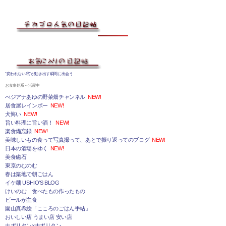
“変われない私”が動き出す瞬間に出会う
お食事処系～活躍中
べジアナあゆの野菜畑チャンネル
NEW!
居食屋レインボー
NEW!
犬悔い
NEW!
旨い料理に旨い酒！
NEW!
楽食備忘録
NEW!
美味しいもの食って写真撮って、あとで振り返ってのブログ
NEW!
日本の酒場をゆく
NEW!
美食磁石
東京のむのむ
春は築地で朝ごはん
イケ麺 USHIO'S BLOG
けいのむ 食べたもの作ったもの
ビールが主食
園山真希絵「こころのごはん手帖」
おいしい店 うまい店 安い店
ナポリタン×ナポリタン