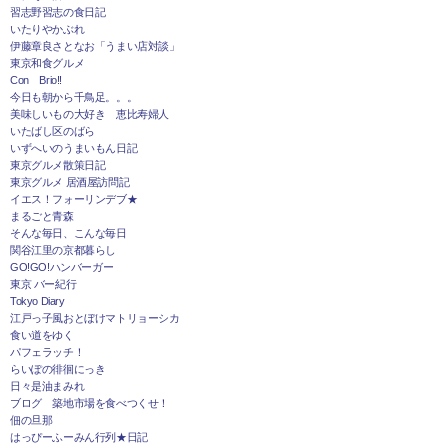
習志野習志の食日記
いたりやかぶれ
伊藤章良さとなお「うまい店対談」
東京和食グルメ
Con Brio!!
今日も朝から千鳥足。。。
美味しいもの大好き 恵比寿婦人
いたばし区のばら
いずへいのうまいもん日記
東京グルメ散策日記
東京グルメ 居酒屋訪問記
イエス！フォーリンデブ★
まるごと青森
そんな毎日、こんな毎日
関谷江里の京都暮らし
GO!GO!ハンバーガー
東京 バー紀行
Tokyo Diary
江戸っ子風おとぼけマトリョーシカ
食い道をゆく
パフェラッチ！
らいぽの徘徊にっき
日々是油まみれ
ブログ 築地市場を食べつくせ！
佃の旦那
はっぴーふーみん行列★日記