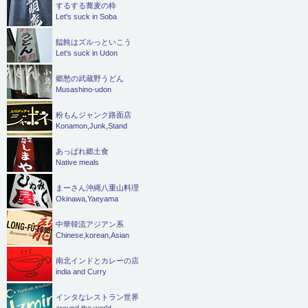
するする蕎麦の粋
Let's suck in Soba
饂飩はズルっといこう
Let's suck in Udon
郷愁の武蔵野うどん
Musashino-udon
粉もんジャンク路面店
Konamon,Junk,Stand
あっぱれ郷土食
Native meals
まーさん沖縄八重山料理
Okinawa,Yaeyama
中華韓流アジアン系
Chinese,korean,Asian
南北インドとカレーの店
india and Curry
インタなレストラン世界
around the world