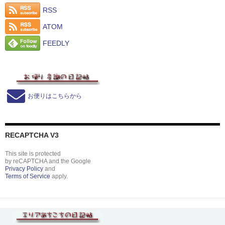
RSS
ATOM
FEEDLY
お便りはこちらから
RECAPTCHA V3
This site is protected
by reCAPTCHA and the Google
Privacy Policy
and
Terms of Service
apply.