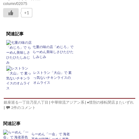
column/02075
+1
関連記事
七重の味の店「めじろ」で
らーめん美味しさひたひた
しみじみ
レストラン「大山」で 素
っ気ないチキンライスの
オムライス
銀座巡る一丁目乃至八丁目
|
中華韓流アジアン系
|
●惜別の移転閉店またいずれ
|
2件のコメント
関連記事
らーめん「一会」で 海老