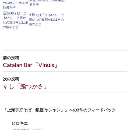
茶色の味噌らーめん半熟
煮玉子
支那そば「まるいち」で
懐かしの支那そばはあの
頃のまま
投
前の投稿
稿
Catalan Bar「Vinuls」
ナ
次の投稿
ビ
すし「鮨つかさ」
ゲ
ー
「上海手打そば「銀座 ヤンヤン」」への2件のフィードバック
シ
ヒロキエ
ョ