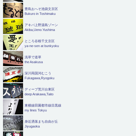
豊島おへそ池袋文京区
Bukuro in Toshimaku
アキバ上野湯島ゾーン
Akiba,Ueno.Yushima
ところ谷根千文京区
ya-ne-sen at bunkyoku
浅草で道草
the Asakusa
深川両国河むこう
Fukagawa,Ryogoku
ディープ荒川台東区
deep Arakawa,Taito
東横線田園都市線目黒線
my lines Tokyu
身近洒落まち自由が丘
Jiyugaoka