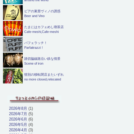
ビアの巣窟ヴィノの誘惑
Beer and Vino
たまにはカフェめし喫茶店
Cafe-meshi,Cafe-meshi
パフェラッチ！
Parfaitrazzi！
踏切脇線路沿い鉄な情景
Scene of iron
惜別の移転閉店またいずれ
no more closed,relocated
2026年8月
(1)
2026年7月
(5)
2026年6月
(6)
2026年5月
(4)
2026年4月
(3)