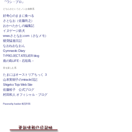
『ワシ・ブロ』
どちらかというとノンお食事系
好奇心のままに食べる
さとなお（佐藤尚之）
おかべたかしの編集記
イヌゲージ鉄犬
www.さとなお.com（さなメモ）
猪突猛進日記
なおねおなおん
Gymnastic Diary
T-PROJECT ATELIER blog
南の島LIFE－石垣島－
音を楽しむ系
たまにはオーストリアちっく ３
山本実樹子のmiracle日記
Shigeko Tojo Web Site
佐藤裕子 公式ブログ
村田和人 オフィシャル・ブログ
Powered by livedoor 相互RSS