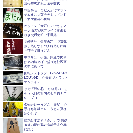
焼売蟹肉炒飯と選手交代
韓国料理「まだん」でケラン
チムえごま葉チヂミにドンド
ン酒大都会の秘境
キッチン「大正軒」でキャノ
ーラ油の牡蠣フライに豚生姜
焼き交通会館で半世紀
長崎料理「銀座吉宗」で茶碗
蒸し蒸しずしの夫婦蒸しに練
り芥子で皿うどん
中華そば「伊藤」銀座で肉そ
ば比内鶏そば中盛り激戦区画
の中にあって
回転レストラン「GINZA SKY
LOUNGE」で 鉄道ジオラマと
オムライス
茶房「野の花」で 睦月のごち
そう人日の節句の七草粥ミズ
のコブコ
名物カレーうどん「慶屋」で
手打ち細麺カレーうどん夏は
冷やしで
揚鶏と水炊き「森川」で 博多
落款の揚げ鶏定食親子丼究極
に想う