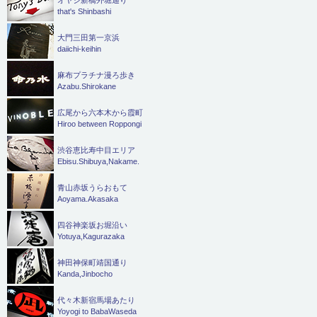
that's Shinbashi
大門三田第一京浜
daiichi-keihin
麻布プラチナ漫ろ歩き
Azabu.Shirokane
広尾から六本木から霞町
Hiroo between Roppongi
渋谷恵比寿中目エリア
Ebisu.Shibuya,Nakame.
青山赤坂うらおもて
Aoyama.Akasaka
四谷神楽坂お堀沿い
Yotuya,Kagurazaka
神田神保町靖国通り
Kanda,Jinbocho
代々木新宿馬場あたり
Yoyogi to BabaWaseda