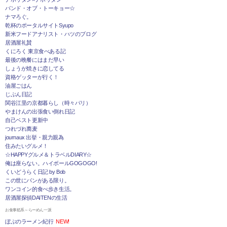
バンド・オブ・トーキョー☆
ナマろぐ。
乾杯のポータルサイトSyupo
新米フードアナリスト・ハツのブログ
居酒屋礼賛
くにろく 東京食べある記
最後の晩餐にはまだ早い
しょうが焼きに恋してる
資格ゲッターが行く！
油屋ごはん
じぶん日記
関谷江里の京都暮らし（時々パリ）
やまけんの出張食い倒れ日記
自己ベスト更新中
つれづれ蕎麦
journaux 出挙・親力親為
住みたいグルメ！
☆HAPPYグルメ＆トラベルDIARY☆
俺は座らない。ハイボールGOGOGO!
くいどうらく日記 by Bob
この世にパンがある限り。
ワンコイン的食べ歩き生活。
居酒屋探偵DAITENの生活
お食事処系～らーめん一派
ぼぶのラーメン紀行
NEW!