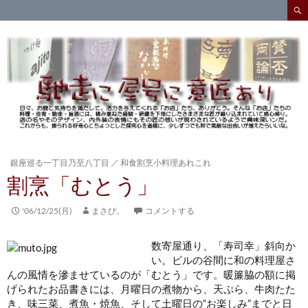
検
索
コ
ン
テ
ン
ツ
へ
ス
キ
ッ
プ
銀座巡る一丁目乃至八丁目
／
和食割烹小料理あれこれ
割烹「むとう」
'06/12/25(月)
まさぴ。
コメントする
数寄屋通り、「寿司幸」斜向か
い。ビルの谷間に和の料理屋さ
んの風情を滲ませているのが「むとう」
です。暖簾脇の額に掲
げられたお品書きには、月曜日の煮物から、天ぷら、牛肉たた
き、味三菜、煮魚・焼魚、そして土曜日の“お楽しみ”までと日