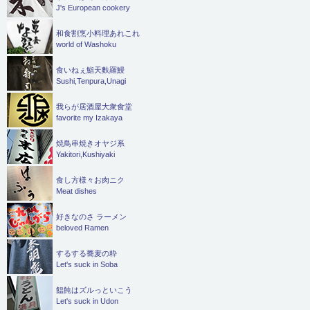
J's European cookery
和食割烹小料理あれこれ
world of Washoku
食いねぇ鮨天麩羅鰻
Sushi,Tenpura,Unagi
我らが居酒屋大衆食堂
favorite my Izakaya
焼鳥串焼きオヤジ系
Yakitori,Kushiyaki
食し方様々お肉ニク
Meat dishes
好きなのさ ラーメン
beloved Ramen
するする蕎麦の粋
Let's suck in Soba
饂飩はズルっといこう
Let's suck in Udon