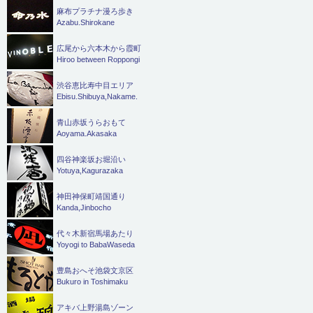
麻布プラチナ漫ろ歩き
Azabu.Shirokane
広尾から六本木から霞町
Hiroo between Roppongi
渋谷恵比寿中目エリア
Ebisu.Shibuya,Nakame.
青山赤坂うらおもて
Aoyama.Akasaka
四谷神楽坂お堀沿い
Yotuya,Kagurazaka
神田神保町靖国通り
Kanda,Jinbocho
代々木新宿馬場あたり
Yoyogi to BabaWaseda
豊島おへそ池袋文京区
Bukuro in Toshimaku
アキバ上野湯島ゾーン