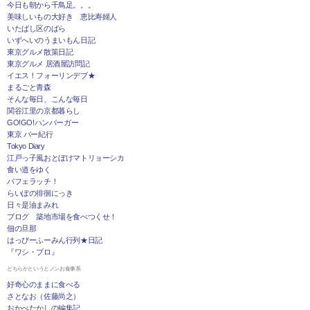
今日も朝から千鳥足。。。
美味しいもの大好き 恵比寿婦人
いたばし区のばら
いずへいのうまいもん日記
東京グルメ散策日記
東京グルメ 居酒屋訪問記
イエス！フォーリンデブ★
まるごと青森
そんな毎日、こんな毎日
関谷江里の京都暮らし
GO!GO!ハンバーガー
東京 バー紀行
Tokyo Diary
江戸っ子風おとぼけマトリョーシカ
食い道をゆく
パフェラッチ！
らいぽの徘徊にっき
日々是油まみれ
ブログ 築地市場を食べつくせ！
佃の旦那
はっぴーふーみん行列★日記
『ワシ・ブロ』
どちらかというとノンお食事系
好奇心のままに食べる
さとなお（佐藤尚之）
おかべたかしの編集記