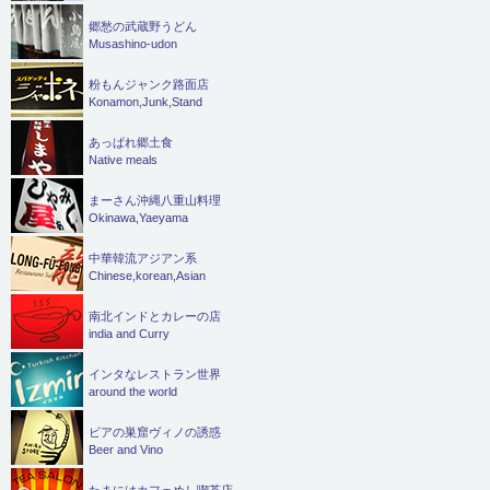
郷愁の武蔵野うどん
Musashino-udon
粉もんジャンク路面店
Konamon,Junk,Stand
あっぱれ郷土食
Native meals
まーさん沖縄八重山料理
Okinawa,Yaeyama
中華韓流アジアン系
Chinese,korean,Asian
南北インドとカレーの店
india and Curry
インタなレストラン世界
around the world
ビアの巣窟ヴィノの誘惑
Beer and Vino
たまにはカフェめし喫茶店