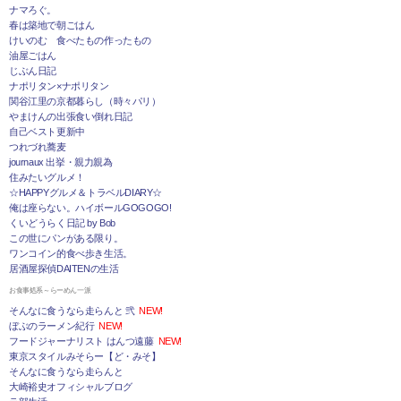
ナマろぐ。
春は築地で朝ごはん
けいのむ 食べたもの作ったもの
油屋ごはん
じぶん日記
ナポリタン×ナポリタン
関谷江里の京都暮らし（時々パリ）
やまけんの出張食い倒れ日記
自己ベスト更新中
つれづれ蕎麦
journaux 出挙・親力親為
住みたいグルメ！
☆HAPPYグルメ＆トラベルDIARY☆
俺は座らない。ハイボールGOGOGO!
くいどうらく日記 by Bob
この世にパンがある限り。
ワンコイン的食べ歩き生活。
居酒屋探偵DAITENの生活
お食事処系～らーめん一派
そんなに食うなら走らんと 弐
NEW!
ぼぶのラーメン紀行
NEW!
フードジャーナリスト はんつ遠藤
NEW!
東京スタイルみそらー【ど・みそ】
そんなに食うなら走らんと
大崎裕史オフィシャルブログ