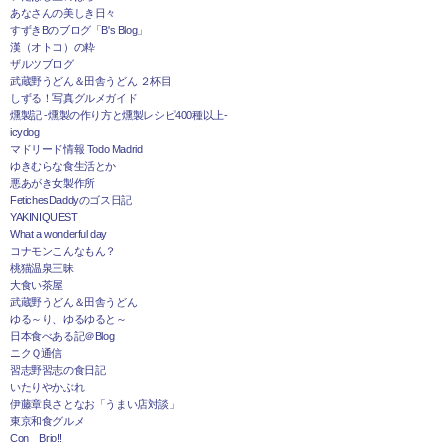
あなさんの美しき日々
すずきBのブログ「B's Blog」
漢（オトコ）の粋
ザルツブログ
武蔵野うどん＆田舎うどん ２杯目
しずる！写真グルメガイド
燻製記 -燻製の作り方と燻製レシピ400種以上-
icydog
マドリード情報 Todo Madrid
ゆきむらな食生活とか
悪あがき女製作所
FetichesDaddyのゴス日記
YAKINIQUEST
What a wonderful day
コナモンこんなもん？
桃猫温泉三昧
大食い茶屋
武蔵野うどん＆田舎うどん
ゆる～り、ゆるゆると～
日本食べある記＠Blog
ニクＱ通信
習志野習志の食日記
いたりやかぶれ
伊藤章良さとなお「うまい店対談」
東京和食グルメ
Con Brio!!