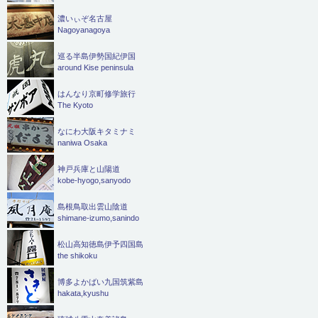
濃いぃぞ名古屋
Nagoyanagoya
巡る半島伊勢国紀伊国
around Kise peninsula
はんなり京町修学旅行
The Kyoto
なにわ大阪キタミナミ
naniwa Osaka
神戸兵庫と山陽道
kobe-hyogo,sanyodo
島根鳥取出雲山陰道
shimane-izumo,sanindo
松山高知徳島伊予四国島
the shikoku
博多よかばい九国筑紫島
hakata,kyushu