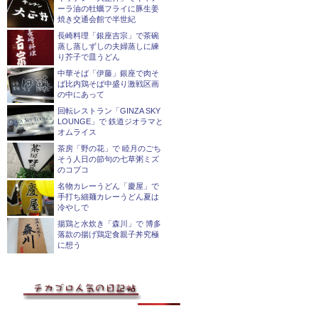
ーラ油の牡蠣フライに豚生姜
焼き交通会館で半世紀
長崎料理「銀座吉宗」で茶碗
蒸し蒸しずしの夫婦蒸しに練
り芥子で皿うどん
中華そば「伊藤」銀座で肉そ
ば比内鶏そば中盛り激戦区画
の中にあって
回転レストラン「GINZA SKY
LOUNGE」で 鉄道ジオラマと
オムライス
茶房「野の花」で 睦月のごち
そう人日の節句の七草粥ミズ
のコブコ
名物カレーうどん「慶屋」で
手打ち細麺カレーうどん夏は
冷やしで
揚鶏と水炊き「森川」で 博多
落款の揚げ鶏定食親子丼究極
に想う