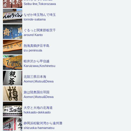
Seibu-line,Tokorozawa
なぜか埼玉翔んで埼玉
tonnde-saitama
ぐるっと関東群栃茨千
around Kanto
熱海真鶴伊豆半島
izu peninsula
軽井沢から甲信越
Karuizawa,Koshinetsu
北陸三県日本海
Aomori,Mutsu&Dewa
旅は陸奥国出羽国
Aomori,Mutsu&Dewa
大空と大地の北海道
hokkaido-dekkaido
静岡浜松駿河湾から遠州灘
shizuoka-hamamatsu