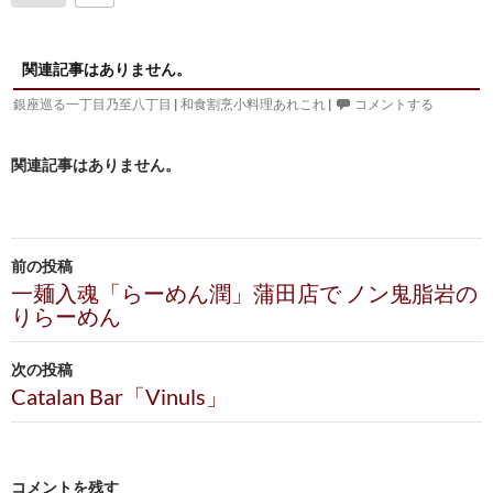
関連記事はありません。
銀座巡る一丁目乃至八丁目
|
和食割烹小料理あれこれ
|
コメントする
関連記事はありません。
投
前の投稿
稿
一麺入魂「らーめん潤」蒲田店で ノン鬼脂岩の
りらーめん
ナ
ビ
次の投稿
Catalan Bar「Vinuls」
ゲ
ー
シ
コメントを残す