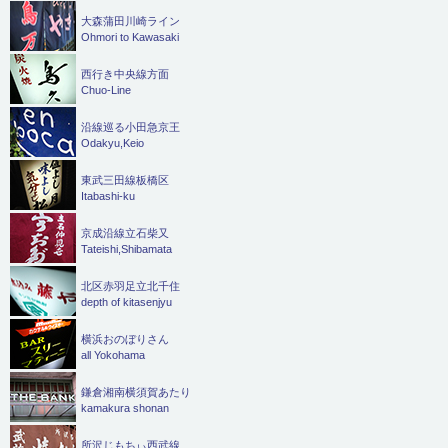
大森蒲田川崎ライン
Ohmori to Kawasaki
西行き中央線方面
Chuo-Line
沿線巡る小田急京王
Odakyu,Keio
東武三田線板橋区
Itabashi-ku
京成沿線立石柴又
Tateishi,Shibamata
北区赤羽足立北千住
depth of kitasenjyu
横浜おのぼりさん
all Yokohama
鎌倉湘南横須賀あたり
kamakura shonan
所沢じもちぃ西武線