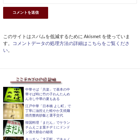
このサイトはスパムを低減するために Akismet を使っていま
す。
コメントデータの処理方法の詳細はこちらをご覧くださ
い
。
中華そば「共楽」で基本の中
華そば時に竹の子わんたんめ
ん冷し中華の夏もある
江戸中華「日本橋 よし町」で
丁寧に油控えた軽やか叉焼麺
焼売蟹肉炒飯と選手交代
韓国料理「まだん」でケラン
チムえごま葉チヂミにドンド
ン酒大都会の秘境
キッチン「大正軒」でキャノ