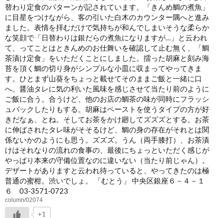
替わり定食のパターンが記されています。「きんめ鯛の煮魚」
に目星をつけながら、客の引いた白木のカウンター隅へと進み
ました。表情を拝むだけで気持ちが和んでしまいそうな柔らか
な笑顔で「日替わりは銀だらの煮魚になりますが…」と云われ
て、ってことはときんめのお仕舞いを確認して止む無く、「鯛
茶漬け定食」をいただくことにしました。擂った胡麻と刻み海
苔を頂く鯛の切り身がシンプルな小皿に収まって
やってきま
す。ひとまず山葵をちょっと載せてそのままご飯と一緒に口
へ。醤油タレに気の利いた風味を感じさせて当たり前のように
ご飯に合う。合うけど、他のお店の鯛茶の味が同時にフラッシ
ュバックしたりもする。胡麻はペーストを使うタイプの方が好
きだなぁ、とね。そしてお茶をかけ廻して
ズズズとする。お茶
に伸ばされたタレ味がそそるけど、鯛の身の存在がそれとは関
係ないかのようにも思う。ズズズ。うん（両手膝打）、お茶漬
けはそれなりの流れの食事の、最後にちょっといただく感じが
やっぱり本来の守備位置なのに違いない（当たり前じゃん）。
デザートがありますと云われ待っていると、やってきたのは極
普通の蜜柑
。渋いでしょ。 「むとう」 中央区銀座６－４－１
６ 03-3571-0723
column/02074
+1