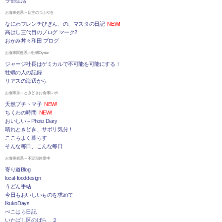
ラ部生活
お食事処系～店主のつぶやき
なにわフレンチびぎん、の、マスタの日記
NEW!
高はし三代目のブログ マーク2
おかみ丼々和田 ブログ
お食事関連系～牡蠣Oyster
ジャージ社長はゲミカルで不可能を可能にする！
牡蠣の人の記録
リアスの海辺から
お食事系～ときどきお食事レポ
天然プチトマ子
NEW!
ちくわの時間
NEW!
おいしい～Photo Diary
晴れときどき、サボリ気分！
ここちよく暮らす
そんな毎日、こんな毎日
お食事処系～不定期休業中
寄り道Blog
local-fooddesign
うどん手帖
今日もおいしいものを求めて
IkukoDays
ぺこはら日記
いたばし区のばら ２