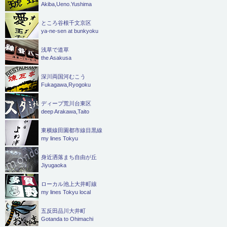
Akiba,Ueno.Yushima
ところ谷根千文京区
ya-ne-sen at bunkyoku
浅草で道草
the Asakusa
深川両国河むこう
Fukagawa,Ryogoku
ディープ荒川台東区
deep Arakawa,Taito
東横線田園都市線目黒線
my lines Tokyu
身近洒落まち自由が丘
Jiyugaoka
ローカル池上大井町線
my lines Tokyu local
五反田品川大井町
Gotanda to Ohimachi