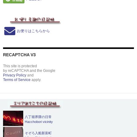
お便りはこちらから
RECAPTCHA V3
This site is protected
by reCAPTCHA and the Google
Privacy Policy
and
Terms of Service
apply.
八丁堀界隈の日常
Hacchobori vicinity
そぞろ入船新富町