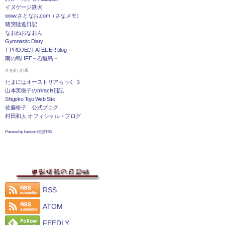
イヌゲージ鉄犬
www.さとなお.com（さなメモ）
猪突猛進日記
なおねおなおん
Gymnastic Diary
T-PROJECT ATELIER blog
南の島LIFE－石垣島－
音を楽しむ系
たまにはオーストリアちっく ３
山本実樹子のmiracle日記
Shigeko Tojo Web Site
佐藤裕子 公式ブログ
村田和人 オフィシャル・ブログ
Powered by livedoor 相互RSS
RSS
ATOM
FEEDLY