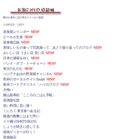
爽やか青年に忍び寄るストーカー疑惑
お食事処系～活躍中
居食屋レインボー
NEW!
ビールが主食
NEW!
楽食備忘録
NEW!
美味しいもの食って写真撮って、あとで振り返ってのブログ
NEW!
おいしい店 うまい店 安い店
NEW!
日本の酒場をゆく
NEW!
バンド・オブ・トーキョー☆
NEW!
東京のむのむ
NEW!
べジアナあゆの野菜畑チャンネル
NEW!
乾杯のポータルサイトSyupo
NEW!
新米フードアナリスト・ハツのブログ
NEW!
犬悔い
園山真希絵「こころのごはん手帖」
居酒屋礼賛
旨い料理に旨い酒！
くにろく 東京食べある記
最後の晩餐にはまだ早い
イケ麺 USHIO'S BLOG
しょうが焼きに恋してる
資格ゲッターが行く！
美食磁石