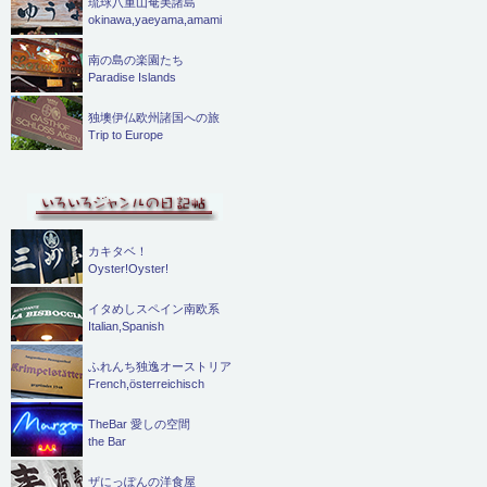
琉球八重山奄美諸島
okinawa,yaeyama,amami
南の島の楽園たち
Paradise Islands
独墺伊仏欧州諸国への旅
Trip to Europe
カキタベ！
Oyster!Oyster!
イタめしスペイン南欧系
Italian,Spanish
ふれんち独逸オーストリア
French,österreichisch
TheBar 愛しの空間
the Bar
ザにっぽんの洋食屋