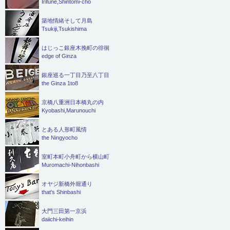
Irifune,Shintomi-cho
築地情緒そして月島
Tsukiji,Tsukishima
はじっこ銀座木挽町の徘徊
edge of Ginza
銀座巡る一丁目乃至八丁目
the Ginza 1to8
京橋八重洲日本橋丸の内
Kyobashi,Marunouchi
とある人形町風情
the Ningyocho
室町本町小舟町から横山町
Muromachi-Nihonbashi
オヤジ新橋外堀通り
that's Shinbashi
大門三田第一京浜
daiichi-keihin