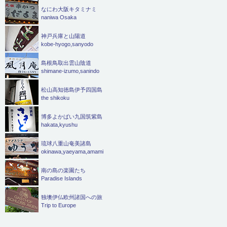
なにわ大阪キタミナミ
naniwa Osaka
神戸兵庫と山陽道
kobe-hyogo,sanyodo
島根鳥取出雲山陰道
shimane-izumo,sanindo
松山高知徳島伊予四国島
the shikoku
博多よかばい九国筑紫島
hakata,kyushu
琉球八重山奄美諸島
okinawa,yaeyama,amami
南の島の楽園たち
Paradise Islands
独墺伊仏欧州諸国への旅
Trip to Europe