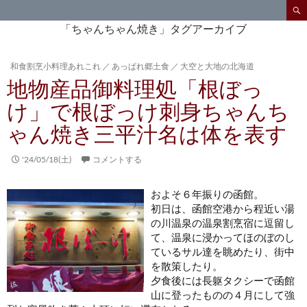
検
索
コ
「ちゃんちゃん焼き」タグアーカイブ
ン
テ
和食割烹小料理あれこれ
／
あっぱれ郷土食
／
大空と大地の北海道
ン
地物産品御料理処「根ぼっ
ツ
へ
け」で根ぼっけ刺身ちゃんち
ス
ゃん焼き三平汁名は体を表す
キ
ッ
プ
'24/05/18(土)
コメントする
およそ６年振りの函館。
初日は、函館空港から程近い湯
の川温泉の温泉割烹宿に逗留し
て、温泉に浸かってほのぼのし
ているサル達を眺めたり、街中
を散策したり。
夕食後には長躯タクシーで函館
山に登ったものの４月にして強