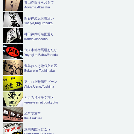
青山赤坂うらおもて
Aoyama.Akasaka
四谷神楽坂お堀沿い
Yotuya,Kagurazaka
神田神保町靖国通り
Kanda,Jinbocho
代々木新宿馬場あたり
Yoyogi to BabaWaseda
豊島おへそ池袋文京区
Bukuro in Toshimaku
アキバ上野湯島ゾーン
Akiba,Ueno.Yushima
ところ谷根千文京区
ya-ne-sen at bunkyoku
浅草で道草
the Asakusa
深川両国河むこう
Fukagawa,Ryogoku