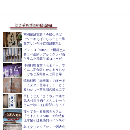
南國耐風瓦家「今帰仁そば」
でソーキそばにじゅーしー黒
糖プリン今帰仁城跡散策と
ビストロ「tutan」で桶柑と人
参ラペ生鮪レアかつグァバ酒
とラム小那覇牛ボロネーゼ
沖縄料理食堂「ちまぐー」で
くんち定食朗らかなるうちな
ーぐちと五郎さんと同じ席
琉球料理「赤田風」でぽーぽ
ーミヌダル昆布イリチーどぅ
るわかしー首里城の膝元にて
手打うどん「きくや」本店で
3L天付肉汁肉うどんカレーう
どん一族にはお世話になって
獲って食べる新感覚カフェ
「うまんちゅcafe」で島特有
琉球猪そば魅惑的パイン果汁
島イタリアン「en」で西表島