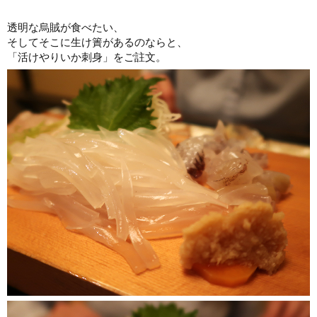
透明な烏賊が食べたい、
そしてそこに生け簀があるのならと、
「活けやりいか刺身」をご註文。