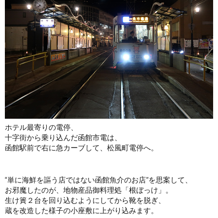
ホテル最寄りの電停、
十字街から乗り込んだ函館市電は、
函館駅前で右に急カーブして、松風町電停へ。
“単に海鮮を謳う店ではない函館魚介のお店”を思案して、
お邪魔したのが、地物産品御料理処「根ぼっけ」。
生け簀２台を回り込むようにしてから靴を脱ぎ、
蔵を改造した様子の小座敷に上がり込みます。