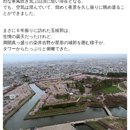
烈な寒風吹き荒ぶ山頂に短い滞在となる。
でも、空気は澄んでいて、煌めく夜景を久し振りに眺め遣るこ
とができました。
まさに６年振りに訪れた五稜郭は、
生憎の曇天だったけれど、
満開真っ盛りの染井吉野が星形の城郭を囲む様子が、
タワーからたっぷりと俯瞰できた。