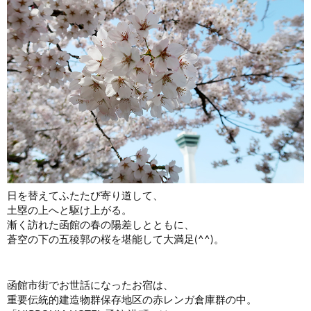
日を替えてふたたび寄り道して、
土塁の上へと駆け上がる。
漸く訪れた函館の春の陽差しとともに、
蒼空の下の五稜郭の桜を堪能して大満足(^^)。
函館市街でお世話になったお宿は、
重要伝統的建造物群保存地区の赤レンガ倉庫群の中。