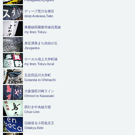
ディープ荒川台東区
deep Arakawa,Taito
東横線田園都市線目黒線
my lines Tokyu
身近洒落まち自由が丘
Jiyugaoka
ローカル池上大井町線
my lines Tokyu local
五反田品川大井町
Gotanda to Ohimachi
大森蒲田川崎ライン
Ohmori to Kawasaki
西行き中央線方面
Chuo-Line
沿線巡る小田急京王
Odakyu,Keio