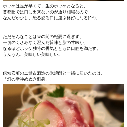
ホッケは足が早くて、生のホッケとなると、
首都圏では口に出来ないのが通り相場なので、
なんだか少し、恐る恐る口に運ぶ格好になる(^^)。
ただそんなことは束の間の杞憂に過ぎず、
一切のくさみなく澄んだ旨味と脂の甘味が、
なるほどホッケ独特の香気とともに口腔を満たす。
うんうん、美味しい美味しい。
倶知安町のニ世古酒造の米焼酎と一緒に届いたのは、
「幻の幸神めぬき刺身」。