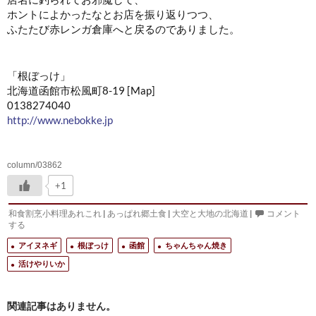
ホントによかったなとお店を振り返りつつ、
ふたたび赤レンガ倉庫へと戻るのでありました。
「根ぼっけ」
北海道函館市松風町8-19 [Map]
0138274040
http://www.nebokke.jp
column/03862
+1
和食割烹小料理あれこれ
|
あっぱれ郷土食
|
大空と大地の北海道
|
コメント
する
アイヌネギ
根ぼっけ
函館
ちゃんちゃん焼き
活けやりいか
関連記事はありません。