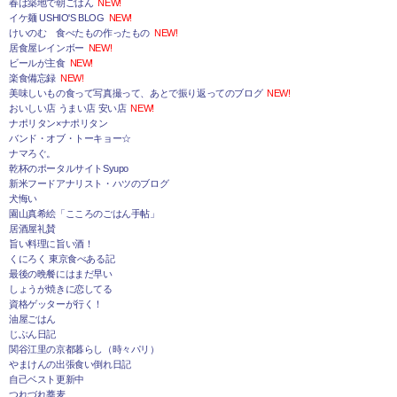
春は築地で朝ごはん
NEW!
イケ麺 USHIO'S BLOG
NEW!
けいのむ 食べたもの作ったもの
NEW!
居食屋レインボー
NEW!
ビールが主食
NEW!
楽食備忘録
NEW!
美味しいもの食って写真撮って、あとで振り返ってのブログ
NEW!
おいしい店 うまい店 安い店
NEW!
ナポリタン×ナポリタン
バンド・オブ・トーキョー☆
ナマろぐ。
乾杯のポータルサイトSyupo
新米フードアナリスト・ハツのブログ
犬悔い
園山真希絵「こころのごはん手帖」
居酒屋礼賛
旨い料理に旨い酒！
くにろく 東京食べある記
最後の晩餐にはまだ早い
しょうが焼きに恋してる
資格ゲッターが行く！
油屋ごはん
じぶん日記
関谷江里の京都暮らし（時々パリ）
やまけんの出張食い倒れ日記
自己ベスト更新中
つれづれ蕎麦