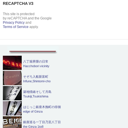
RECAPTCHA V3
This site is protected
by reCAPTCHA and the Google
Privacy Policy
and
Terms of Service
apply.
八丁堀界隈の日常
Hacchobori vicinity
そぞろ入船新富町
Irifune,Shintomi-cho
築地情緒そして月島
Tsukiji,Tsukishima
はじっこ銀座木挽町の徘徊
edge of Ginza
銀座巡る一丁目乃至八丁目
the Ginza 1to8