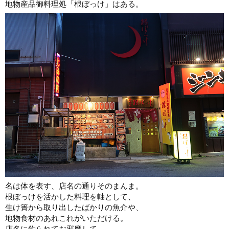
地物産品御料理処「根ぼっけ」はある。
名は体を表す、店名の通りそのまんま。
根ぼっけを活かした料理を軸として、
生け簀から取り出したばかりの魚介や、
地物食材のあれこれがいただける。
店名に釣られてお邪魔して、