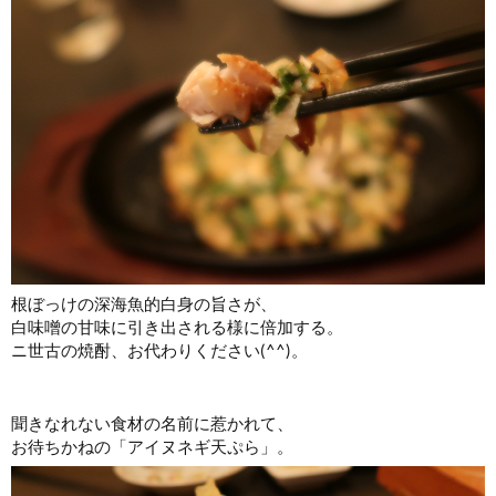
根ぼっけの深海魚的白身の旨さが、
白味噌の甘味に引き出される様に倍加する。
ニ世古の焼酎、お代わりください(^^)。
聞きなれない食材の名前に惹かれて、
お待ちかねの「アイヌネギ天ぷら」。