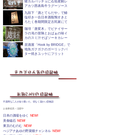
猪カルパッチョに石垣産鮪レ
アカツ西表島牛ラグーソース
九段下「酒とてらだや」で鰆
塩叩き一合日本酒瓶鴨すきと
ろたく巻期間限定古民家にて
珈琲「唐変木」でピナイサー
ラの滝の冒険とおばぁの味イ
カのスミ汁そばソーキカレー
居酒屋「Hook by BRIDGE」で
地魚ガクガクのガーリックバ
ター焼きユッケにフリット
不器用な二人が辿り着いた、切なく温かい恋物語
お食事処系～活躍中
日本の酒場をゆく
NEW!
美食磁石
NEW!
東京のむのむ
NEW!
べジアナあゆの野菜畑チャンネル
NEW!