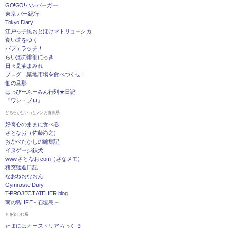
GO!GO!ハンバーガー
東京 バー紀行
Tokyo Diary
江戸っ子風おとぼけマトリョーシカ
食い道をゆく
パフェラッチ！
らいぽの徘徊にっき
日々是油まみれ
ブログ 築地市場を食べつくせ！
佃の旦那
はっぴーふーみん行列★日記
『ワシ・ブロ』
どちらかというとノンお食事系
好奇心のままに食べる
さとなお（佐藤尚之）
おかべたかしの編集記
イヌゲージ鉄犬
www.さとなお.com（さなメモ）
猪突猛進日記
なおねおなおん
Gymnastic Diary
T-PROJECT ATELIER blog
南の島LIFE－石垣島－
音を楽しむ系
たまにはオーストリアちっく ３