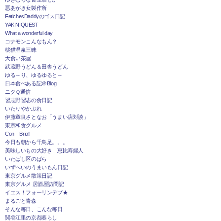
悪あがき女製作所
FetichesDaddyのゴス日記
YAKINIQUEST
What a wonderful day
コナモンこんなもん？
桃猫温泉三昧
大食い茶屋
武蔵野うどん＆田舎うどん
ゆる～り、ゆるゆると～
日本食べある記＠Blog
ニクＱ通信
習志野習志の食日記
いたりやかぶれ
伊藤章良さとなお「うまい店対談」
東京和食グルメ
Con Brio!!
今日も朝から千鳥足。。。
美味しいもの大好き 恵比寿婦人
いたばし区のばら
いずへいのうまいもん日記
東京グルメ散策日記
東京グルメ 居酒屋訪問記
イエス！フォーリンデブ★
まるごと青森
そんな毎日、こんな毎日
関谷江里の京都暮らし