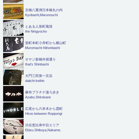
京橋八重洲日本橋丸の内
Kyobashi,Marunouchi
とある人形町風情
the Ningyocho
室町本町小舟町から横山町
Muromachi-Nihonbashi
オヤジ新橋外堀通り
that's Shinbashi
大門三田第一京浜
daiichi-keihin
麻布プラチナ漫ろ歩き
Azabu.Shirokane
広尾から六本木から霞町
Hiroo between Roppongi
渋谷恵比寿中目エリア
Ebisu.Shibuya,Nakame.