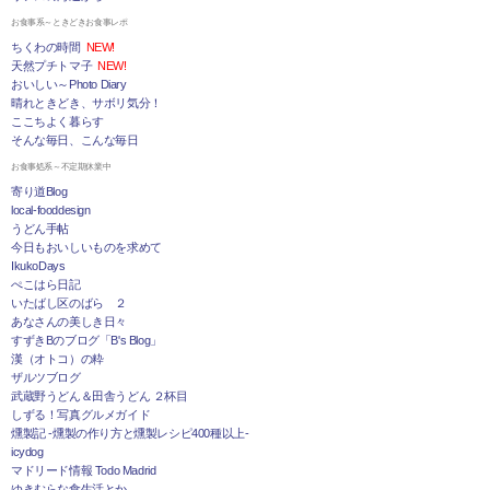
お食事系～ときどきお食事レポ
ちくわの時間
NEW!
天然プチトマ子
NEW!
おいしい～Photo Diary
晴れときどき、サボリ気分！
ここちよく暮らす
そんな毎日、こんな毎日
お食事処系～不定期休業中
寄り道Blog
local-fooddesign
うどん手帖
今日もおいしいものを求めて
IkukoDays
ぺこはら日記
いたばし区のばら ２
あなさんの美しき日々
すずきBのブログ「B's Blog」
漢（オトコ）の粋
ザルツブログ
武蔵野うどん＆田舎うどん ２杯目
しずる！写真グルメガイド
燻製記 -燻製の作り方と燻製レシピ400種以上-
icydog
マドリード情報 Todo Madrid
ゆきむらな食生活とか