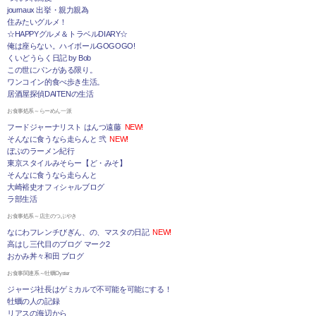
journaux 出挙・親力親為
住みたいグルメ！
☆HAPPYグルメ＆トラベルDIARY☆
俺は座らない。ハイボールGOGOGO!
くいどうらく日記 by Bob
この世にパンがある限り。
ワンコイン的食べ歩き生活。
居酒屋探偵DAITENの生活
お食事処系～らーめん一派
フードジャーナリスト はんつ遠藤
NEW!
そんなに食うなら走らんと 弐
NEW!
ぼぶのラーメン紀行
東京スタイルみそらー【ど・みそ】
そんなに食うなら走らんと
大崎裕史オフィシャルブログ
ラ部生活
お食事処系～店主のつぶやき
なにわフレンチびぎん、の、マスタの日記
NEW!
高はし三代目のブログ マーク2
おかみ丼々和田 ブログ
お食事関連系～牡蠣Oyster
ジャージ社長はゲミカルで不可能を可能にする！
牡蠣の人の記録
リアスの海辺から