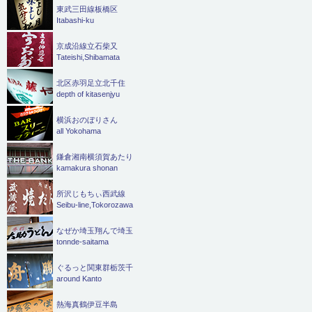
東武三田線板橋区
Itabashi-ku
京成沿線立石柴又
Tateishi,Shibamata
北区赤羽足立北千住
depth of kitasenjyu
横浜おのぼりさん
all Yokohama
鎌倉湘南横須賀あたり
kamakura shonan
所沢じもちぃ西武線
Seibu-line,Tokorozawa
なぜか埼玉翔んで埼玉
tonnde-saitama
ぐるっと関東群栃茨千
around Kanto
熱海真鶴伊豆半島