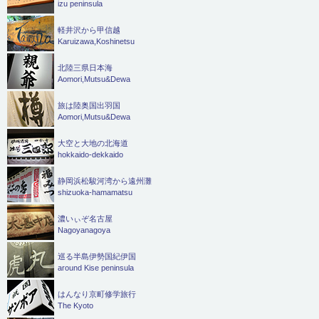
izu peninsula
軽井沢から甲信越
Karuizawa,Koshinetsu
北陸三県日本海
Aomori,Mutsu&Dewa
旅は陸奥国出羽国
Aomori,Mutsu&Dewa
大空と大地の北海道
hokkaido-dekkaido
静岡浜松駿河湾から遠州灘
shizuoka-hamamatsu
濃いぃぞ名古屋
Nagoyanagoya
巡る半島伊勢国紀伊国
around Kise peninsula
はんなり京町修学旅行
The Kyoto