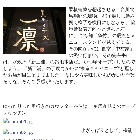
看板建築を想起させる、宮川食
鳥鶏卵の建物。 硝子越しに鶏を
捌く様子を横目にしながら、 築
地警察署方向へと進むと左手
に、 ご存知「魚竹」の暖簾とメ
ニュースタンドが見えてくる。
その向かいには食堂「中村家」
の渋い佇まい。 その先左手に
は、水炊き「新三浦」の築地本店だ。 いつ頃オープンしたので
しょう、 「新三浦」の丁度向かいに”東京チャイニーズ”と冠し
たお店が目に留まりました。 なにやら美味しいものがいただけ
そうな、そんな予感がいたします。
ゆったりした奥行きのカウンターからは、 厨房丸見えのオープ
ンキッチン。
小ざっぱりとして、機能