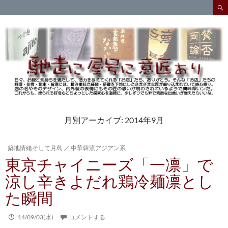
検
索
コ
ン
テ
ン
ツ
へ
ス
キ
ッ
プ
月別アーカイブ: 2014年9月
築地情緒そして月島
／
中華韓流アジアン系
東京チャイニーズ「一凛」で
涼し辛きよだれ鶏冷麺凛とし
た瞬間
'14/09/03(水)
コメントする