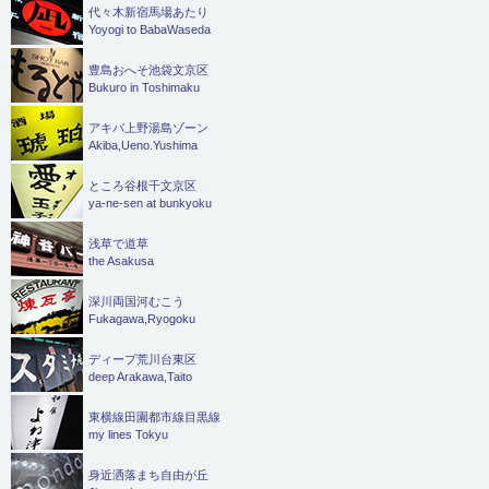
代々木新宿馬場あたり
Yoyogi to BabaWaseda
豊島おへそ池袋文京区
Bukuro in Toshimaku
アキバ上野湯島ゾーン
Akiba,Ueno.Yushima
ところ谷根千文京区
ya-ne-sen at bunkyoku
浅草で道草
the Asakusa
深川両国河むこう
Fukagawa,Ryogoku
ディープ荒川台東区
deep Arakawa,Taito
東横線田園都市線目黒線
my lines Tokyu
身近洒落まち自由が丘