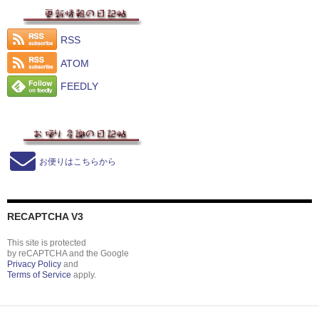
RSS
ATOM
FEEDLY
お便りはこちらから
RECAPTCHA V3
This site is protected
by reCAPTCHA and the Google
Privacy Policy
and
Terms of Service
apply.