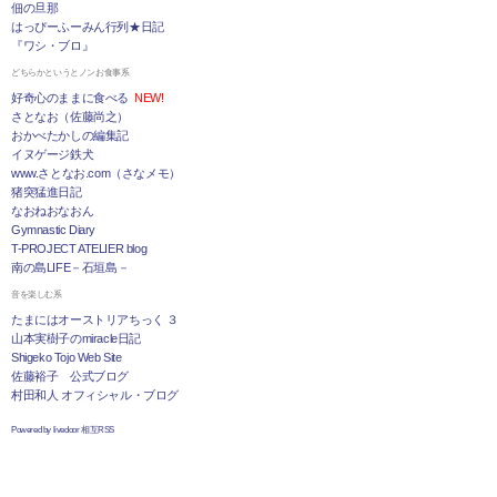
佃の旦那
はっぴーふーみん行列★日記
『ワシ・ブロ』
どちらかというとノンお食事系
好奇心のままに食べる
NEW!
さとなお（佐藤尚之）
おかべたかしの編集記
イヌゲージ鉄犬
www.さとなお.com（さなメモ）
猪突猛進日記
なおねおなおん
Gymnastic Diary
T-PROJECT ATELIER blog
南の島LIFE－石垣島－
音を楽しむ系
たまにはオーストリアちっく ３
山本実樹子のmiracle日記
Shigeko Tojo Web Site
佐藤裕子 公式ブログ
村田和人 オフィシャル・ブログ
Powered by livedoor 相互RSS