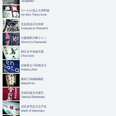
Jiyugaoka
ローカル池上大井町線
my lines Tokyu local
五反田品川大井町
Gotanda to Ohimachi
大森蒲田川崎ライン
Ohmori to Kawasaki
西行き中央線方面
Chuo-Line
沿線巡る小田急京王
Odakyu,Keio
東武三田線板橋区
Itabashi-ku
京成沿線立石柴又
Tateishi,Shibamata
北区赤羽足立北千住
depth of kitasenjyu