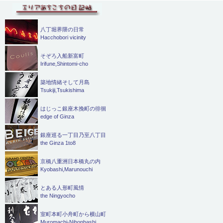
八丁堀界隈の日常
Hacchobori vicinity
そぞろ入船新富町
Irifune,Shintomi-cho
築地情緒そして月島
Tsukiji,Tsukishima
はじっこ銀座木挽町の徘徊
edge of Ginza
銀座巡る一丁目乃至八丁目
the Ginza 1to8
京橋八重洲日本橋丸の内
Kyobashi,Marunouchi
とある人形町風情
the Ningyocho
室町本町小舟町から横山町
Muromachi-Nihonbashi