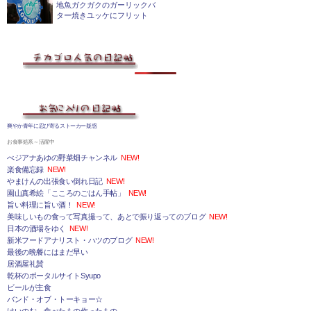
地魚ガクガクのガーリックバ
ター焼きユッケにフリット
爽やか青年に忍び寄るストーカー疑惑
お食事処系～活躍中
べジアナあゆの野菜畑チャンネル
NEW!
楽食備忘録
NEW!
やまけんの出張食い倒れ日記
NEW!
園山真希絵「こころのごはん手帖」
NEW!
旨い料理に旨い酒！
NEW!
美味しいもの食って写真撮って、あとで振り返ってのブログ
NEW!
日本の酒場をゆく
NEW!
新米フードアナリスト・ハツのブログ
NEW!
最後の晩餐にはまだ早い
居酒屋礼賛
乾杯のポータルサイトSyupo
ビールが主食
バンド・オブ・トーキョー☆