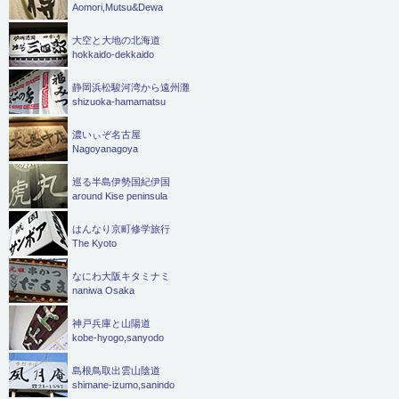
Aomori,Mutsu&Dewa
大空と大地の北海道
hokkaido-dekkaido
静岡浜松駿河湾から遠州灘
shizuoka-hamamatsu
濃いぃぞ名古屋
Nagoyanagoya
巡る半島伊勢国紀伊国
around Kise peninsula
はんなり京町修学旅行
The Kyoto
なにわ大阪キタミナミ
naniwa Osaka
神戸兵庫と山陽道
kobe-hyogo,sanyodo
島根鳥取出雲山陰道
shimane-izumo,sanindo