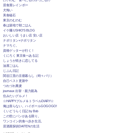
けいのむ 食べたもの作ったもの
居食屋レインボー
犬悔い
美食磁石
東京のむのむ
春は築地で朝ごはん
イケ麺 USHIO'S BLOG
おいしい店 うまい店 安い店
ナポリタン×ナポリタン
ナマろぐ。
資格ゲッターが行く！
くにろく 東京食べある記
しょうが焼きに恋してる
油屋ごはん
じぶん日記
関谷江里の京都暮らし（時々パリ）
自己ベスト更新中
つれづれ蕎麦
journaux 出挙・親力親為
住みたいグルメ！
☆HAPPYグルメ＆トラベルDIARY☆
俺は座らない。ハイボールGOGOGO!
くいどうらく日記 by Bob
この世にパンがある限り。
ワンコイン的食べ歩き生活。
居酒屋探偵DAITENの生活