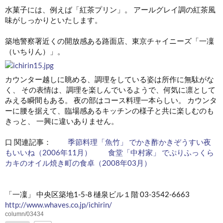
水菓子には、例えば「紅茶プリン」。 アールグレイ調の紅茶風
味がしっかりといたします。
築地警察署近くの開放感ある路面店、東京チャイニーズ「一凜
（いちりん）」。
カウンター越しに眺める、調理をしている姿は所作に無駄がな
く、 その表情は、調理を楽しんでいるようで、何気に凛として
みえる瞬間もある。 夜の部はコース料理一本らしい。 カウンタ
ーに腰を据えて、臨場感あるキッチンの様子と共に楽しむのも
きっと、 一興に違いありません。
口 関連記事：
季節料理「魚竹」 でかき酢かきぞうすい夜
もいいね（2006年11月）
食堂「中村家」 でぷりふっくら
カキのオイル焼き町の食卓（2008年03月）
「一凜」 中央区築地1-5-8 樋泉ビル１階 03-3542-6663
http://www.whaves.co.jp/ichirin/
column/03434