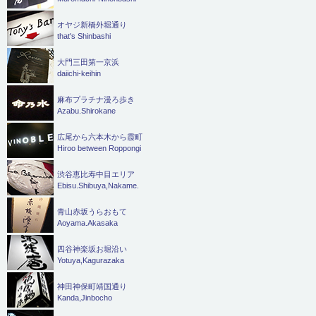
オヤジ新橋外堀通り
that's Shinbashi
大門三田第一京浜
daiichi-keihin
麻布プラチナ漫ろ歩き
Azabu.Shirokane
広尾から六本木から霞町
Hiroo between Roppongi
渋谷恵比寿中目エリア
Ebisu.Shibuya,Nakame.
青山赤坂うらおもて
Aoyama.Akasaka
四谷神楽坂お堀沿い
Yotuya,Kagurazaka
神田神保町靖国通り
Kanda,Jinbocho