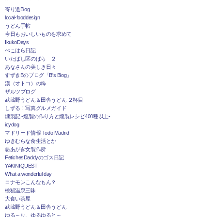
寄り道Blog
local-fooddesign
うどん手帖
今日もおいしいものを求めて
IkukoDays
ぺこはら日記
いたばし区のばら ２
あなさんの美しき日々
すずきBのブログ「B's Blog」
漢（オトコ）の粋
ザルツブログ
武蔵野うどん＆田舎うどん ２杯目
しずる！写真グルメガイド
燻製記 -燻製の作り方と燻製レシピ400種以上-
icydog
マドリード情報 Todo Madrid
ゆきむらな食生活とか
悪あがき女製作所
FetichesDaddyのゴス日記
YAKINIQUEST
What a wonderful day
コナモンこんなもん？
桃猫温泉三昧
大食い茶屋
武蔵野うどん＆田舎うどん
ゆる～り、ゆるゆると～