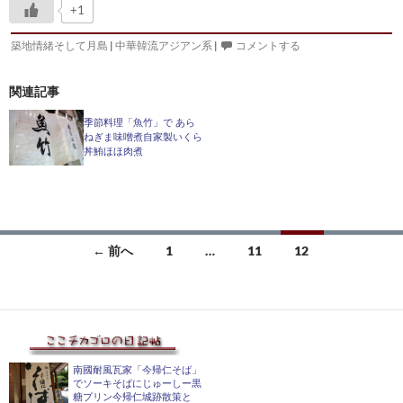
+1
築地情緒そして月島
|
中華韓流アジアン系
|
コメントする
関連記事
季節料理「魚竹」で あら
ねぎま味噌煮自家製いくら
丼鮪ほほ肉煮
投
← 前へ
1
…
11
12
稿
ナ
ビ
ゲ
南國耐風瓦家「今帰仁そば」
でソーキそばにじゅーしー黒
糖プリン今帰仁城跡散策と