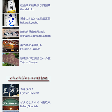
松山高知徳島伊予四国島
the shikoku
博多よかばい九国筑紫島
hakata,kyushu
琉球八重山奄美諸島
okinawa,yaeyama,amami
南の島の楽園たち
Paradise Islands
独墺伊仏欧州諸国への旅
Trip to Europe
カキタベ！
Oyster!Oyster!
イタめしスペイン南欧系
Italian,Spanish