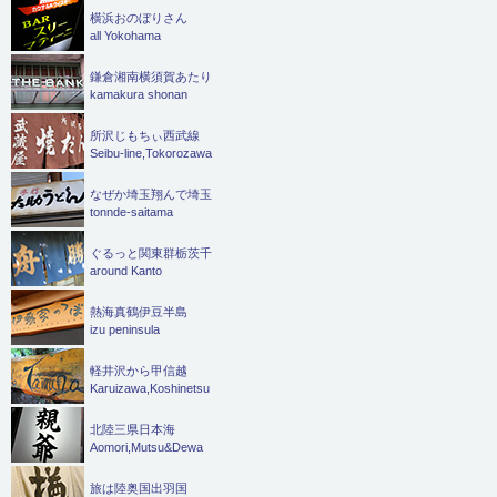
横浜おのぼりさん
all Yokohama
鎌倉湘南横須賀あたり
kamakura shonan
所沢じもちぃ西武線
Seibu-line,Tokorozawa
なぜか埼玉翔んで埼玉
tonnde-saitama
ぐるっと関東群栃茨千
around Kanto
熱海真鶴伊豆半島
izu peninsula
軽井沢から甲信越
Karuizawa,Koshinetsu
北陸三県日本海
Aomori,Mutsu&Dewa
旅は陸奥国出羽国