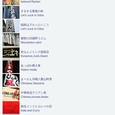
beloved Ramen
するする蕎麦の粋
Let's suck in Soba
饂飩はズルっといこう
Let's suck in Udon
郷愁の武蔵野うどん
Musashino-udon
粉もんジャンク路面店
Konamon,Junk,Stand
あっぱれ郷土食
Native meals
まーさん沖縄八重山料理
Okinawa,Yaeyama
中華韓流アジアン系
Chinese,korean,Asian
南北インドとカレーの店
india and Curry