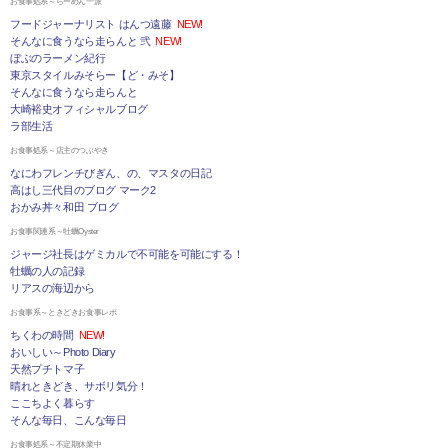
お食事処系～らーめん一派
フードジャーナリスト はんつ遠藤
NEW!
そんなに食うなら走らんと 弐
NEW!
ぼぶのラーメン紀行
東京スタイルみそらー【ど・みそ】
そんなに食うなら走らんと
大崎裕史オフィシャルブログ
ラ部生活
お食事処系～店主のつぶやき
なにわフレンチびぎん、の、マスタの日記
高はし三代目のブログ マーク2
おかみ丼々和田 ブログ
お食事関連系～牡蠣Oyster
ジャージ社長はゲミカルで不可能を可能にする！
牡蠣の人の記録
リアスの海辺から
お食事系～ときどきお食事レポ
ちくわの時間
NEW!
おいしい～Photo Diary
天然プチトマ子
晴れときどき、サボリ気分！
ここちよく暮らす
そんな毎日、こんな毎日
お食事処系～不定期休業中