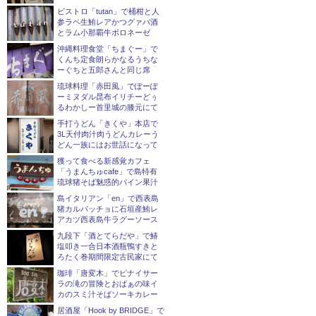
ー
ビストロ「tutan」で桶柑と人
シ
参ラペ生鮪レアかつグァバ酒
とラム小那覇牛ボロネーゼ
ョ
沖縄料理食堂「ちまぐー」で
くんち定食朗らかなるうちな
ン
ーぐちと五郎さんと同じ席
琉球料理「赤田風」でぽーぽ
ーミヌダル昆布イリチーどぅ
るわかしー首里城の膝元にて
手打うどん「きくや」本店で
3L天付肉汁肉うどんカレーう
どん一族にはお世話になって
獲って食べる新感覚カフェ
「うまんちゅcafe」で島特有
琉球猪そば魅惑的パイン果汁
島イタリアン「en」で西表島
猪カルパッチョに石垣産鮪レ
アカツ西表島牛ラグーソース
九段下「酒とてらだや」で鰆
塩叩き一合日本酒瓶鴨すきと
ろたく巻期間限定古民家にて
珈琲「唐変木」でピナイサー
ラの滝の冒険とおばぁの味イ
カのスミ汁そばソーキカレー
居酒屋「Hook by BRIDGE」で