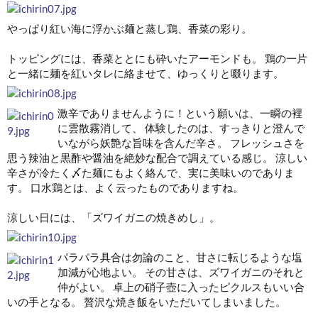
やっぱり紅い海に浮かぶ麺と蒸し鶏、香菜の彩り。
トッピングには、香菜ととにも砕いたアーモンドも。 鶏の一片
と一緒に麺を紅いタレに絡ませて、ゆっくりと啜ります。
激辛でありませんように！という願いは、一瞬の裡
に雲散霧消して、 体験したのは、すっきりと澄んで
いながら妖艶な旨味を含んだ辛さ。 フレッシュさを
思う辣油と黒酢や醤油を絶妙な配合で調えている感じ。 涼しい
辛さが冷たく〆た麺にもよく絡んで、実に美味いのでありま
す。 口水鶏とは、よく云ったものでありますね。
涼しい日には、「ズワイガニの焼きめし」。
パラパラ具合は勿論のこと、甘さに転じるような塩
加減が心地よい。 その甘さは、ズワイガニのそれと
仲がよい。 卓上の硝子壺に入ったピクルスもいい合
いの手となる。 贅沢な焼き飯をいただいてしまいました。