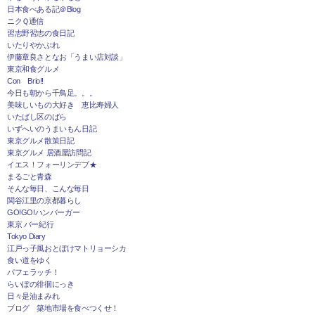
日本食べある記＠Blog
ニクＱ通信
習志野習志の食日記
いたりやかぶれ
伊藤章良さとなお「うまい店対談」
東京和食グルメ
Con Brio!!
今日も朝から千鳥足。。。
美味しいもの大好き 恵比寿婦人
いたばし区のばら
いずへいのうまいもん日記
東京グルメ散策日記
東京グルメ 居酒屋訪問記
イエス！フォーリンデブ★
まるごと青森
そんな毎日、こんな毎日
関谷江里の京都暮らし
GO!GO!ハンバーガー
東京 バー紀行
Tokyo Diary
江戸っ子風おとぼけマトリョーシカ
食い道をゆく
パフェラッチ！
らいぽの徘徊にっき
日々是油まみれ
ブログ 築地市場を食べつくせ！