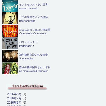
インタなレストラン世界
around the world
ビアの巣窟ヴィノの誘惑
Beer and Vino
たまにはカフェめし喫茶店
Cafe-meshi,Cafe-meshi
パフェラッチ！
Parfaitrazzi！
踏切脇線路沿い鉄な情景
Scene of iron
惜別の移転閉店またいずれ
no more closed,relocated
2026年8月
(1)
2026年7月
(5)
2026年6月
(6)