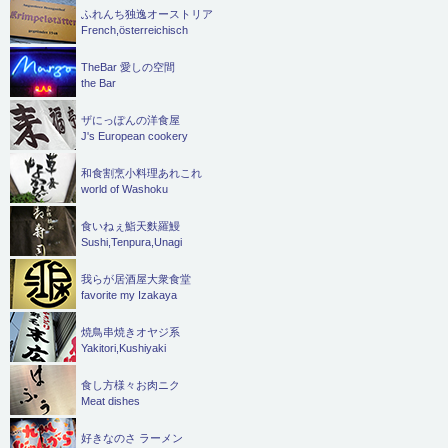
ふれんち独逸オーストリア
French,österreichisch
TheBar 愛しの空間
the Bar
ザにっぽんの洋食屋
J's European cookery
和食割烹小料理あれこれ
world of Washoku
食いねぇ鮨天麩羅鰻
Sushi,Tenpura,Unagi
我らが居酒屋大衆食堂
favorite my Izakaya
焼鳥串焼きオヤジ系
Yakitori,Kushiyaki
食し方様々お肉ニク
Meat dishes
好きなのさ ラーメン