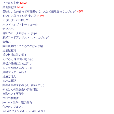
ビールが主食
NEW!
楽食備忘録
NEW!
美味しいもの食って写真撮って、あとで振り返ってのブログ
NEW!
おいしい店 うまい店 安い店
NEW!
ナポリタン×ナポリタン
バンド・オブ・トーキョー☆
ナマろぐ。
乾杯のポータルサイトSyupo
新米フードアナリスト・ハツのブログ
犬悔い
園山真希絵「こころのごはん手帖」
居酒屋礼賛
旨い料理に旨い酒！
くにろく 東京食べある記
最後の晩餐にはまだ早い
しょうが焼きに恋してる
資格ゲッターが行く！
油屋ごはん
じぶん日記
関谷江里の京都暮らし（時々パリ）
やまけんの出張食い倒れ日記
自己ベスト更新中
つれづれ蕎麦
journaux 出挙・親力親為
住みたいグルメ！
☆HAPPYグルメ＆トラベルDIARY☆