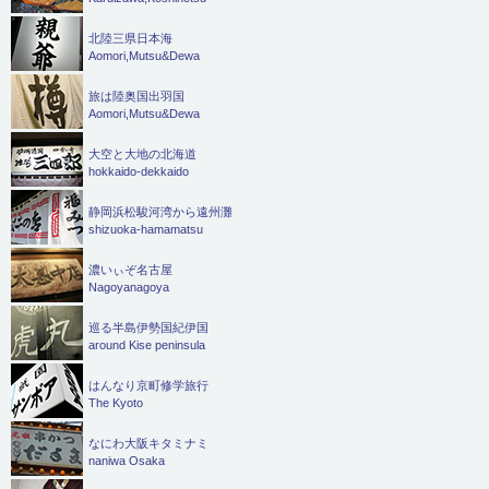
北陸三県日本海
Aomori,Mutsu&Dewa
旅は陸奥国出羽国
Aomori,Mutsu&Dewa
大空と大地の北海道
hokkaido-dekkaido
静岡浜松駿河湾から遠州灘
shizuoka-hamamatsu
濃いぃぞ名古屋
Nagoyanagoya
巡る半島伊勢国紀伊国
around Kise peninsula
はんなり京町修学旅行
The Kyoto
なにわ大阪キタミナミ
naniwa Osaka