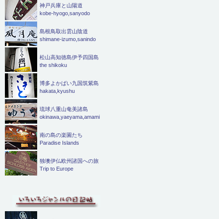
神戸兵庫と山陽道
kobe-hyogo,sanyodo
島根鳥取出雲山陰道
shimane-izumo,sanindo
松山高知徳島伊予四国島
the shikoku
博多よかばい九国筑紫島
hakata,kyushu
琉球八重山奄美諸島
okinawa,yaeyama,amami
南の島の楽園たち
Paradise Islands
独墺伊仏欧州諸国への旅
Trip to Europe