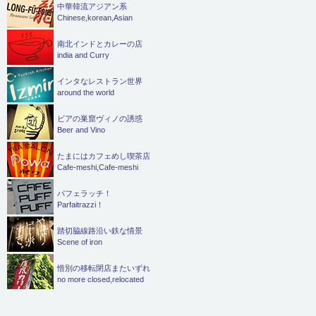
中華韓流アジアン系
Chinese,korean,Asian
南北インドとカレーの店
india and Curry
インタなレストラン世界
around the world
ビアの巣窟ヴィノの誘惑
Beer and Vino
たまにはカフェめし喫茶店
Cafe-meshi,Cafe-meshi
パフェラッチ！
Parfaitrazzi！
踏切脇線路沿い鉄な情景
Scene of iron
惜別の移転閉店またいずれ
no more closed,relocated