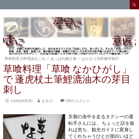
検
索
コ
ン
テ
ン
ツ
へ
ス
キ
和食割烹小料理あれこれ
／
あっぱれ郷土食
／
はんなり京町修学旅行
ッ
草喰料理「草喰 なかひがし」
プ
で 蓬虎杖土筆鯉漉油木の芽目
刺し
'13/06/03(月)
まさぴ。
2件のコメント
京都の洛中を走るタクシーの運
転手さんには、 ちょっと話を振
れば忽ち、観光ガイドに変身し
てくれちゃうひとが面白いほど