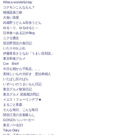
What a wonderful day
コナモンこんなもん？
桃猫温泉三昧
大食い茶屋
武蔵野うどん＆田舎うどん
ゆる～り、ゆるゆると～
日本食べある記＠Blog
ニクＱ通信
習志野習志の食日記
いたりやかぶれ
伊藤章良さとなお「うまい店対談」
東京和食グルメ
Con Brio!!
今日も朝から千鳥足。。。
美味しいもの大好き 恵比寿婦人
いたばし区のばら
いずへいのうまいもん日記
東京グルメ散策日記
東京グルメ 居酒屋訪問記
イエス！フォーリンデブ★
まるごと青森
そんな毎日、こんな毎日
関谷江里の京都暮らし
GO!GO!ハンバーガー
東京 バー紀行
Tokyo Diary