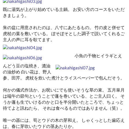
既に湯気が上がり始めている土鍋。 お安い方のコースをいただ
きましょう。
朱の盆に用意されたのは、八寸にあたるもの。 竹の皮と併せて
虎杖の葉を敷いている。 ぼそぼそとした調子で説いてくれるご
主人の声に耳を欹てます。
小魚の干物ヒイラギとえ
んどう豆の塩焼き、漉油
の油炒め 白い花は、野人
参、田芹。 虎杖を炊いた煮汁とライスペーパーで包んだそう。
何かの儀式作法か、お呪いにでも使いそうな草の束。 五月皐月
は端午の節句ということで蓬を巻いている、とご主人曰く。 そ
うか蓬も生でいけるのかと口を半分開いたところで、ちょっと
待てよと訊ねたら、 それは食べるものではありません（笑）。
唯一の器には、筍とウドの木の芽和え。 しゃくっとした歯応え
は、春に芽吹いたウドの茎あたりか。