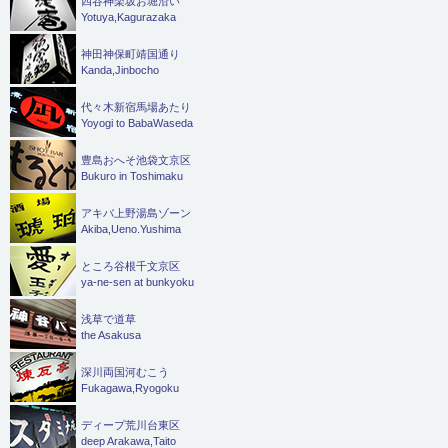
四谷神楽坂お堀沿い
Yotuya,Kagurazaka
神田神保町靖国通り
Kanda,Jinbocho
代々木新宿馬場あたり
Yoyogi to BabaWaseda
豊島おへそ池袋文京区
Bukuro in Toshimaku
アキバ上野湯島ゾーン
Akiba,Ueno.Yushima
ところ谷根千文京区
ya-ne-sen at bunkyoku
浅草で道草
the Asakusa
深川両国河むこう
Fukagawa,Ryogoku
ディープ荒川台東区
deep Arakawa,Taito