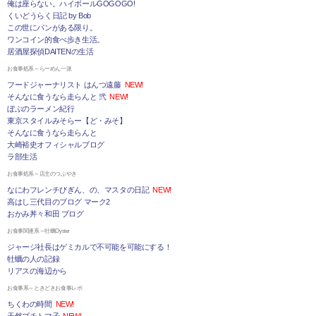
俺は座らない。ハイボールGOGOGO!
くいどうらく日記 by Bob
この世にパンがある限り。
ワンコイン的食べ歩き生活。
居酒屋探偵DAITENの生活
お食事処系～らーめん一派
フードジャーナリスト はんつ遠藤
NEW!
そんなに食うなら走らんと 弐
NEW!
ぼぶのラーメン紀行
東京スタイルみそらー【ど・みそ】
そんなに食うなら走らんと
大崎裕史オフィシャルブログ
ラ部生活
お食事処系～店主のつぶやき
なにわフレンチびぎん、の、マスタの日記
NEW!
高はし三代目のブログ マーク2
おかみ丼々和田 ブログ
お食事関連系～牡蠣Oyster
ジャージ社長はゲミカルで不可能を可能にする！
牡蠣の人の記録
リアスの海辺から
お食事系～ときどきお食事レポ
ちくわの時間
NEW!
天然プチトマ子
NEW!