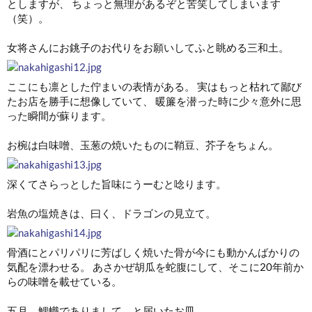
としますが、 ちょっと無理があるぞと苦笑してしまいます
（笑）。
女将さんにお銚子のお代りをお願いしてふと眺める三和土。
ここにも凛とした佇まいの表情がある。 実はもっと枯れて鄙び
たお店を勝手に想像していて、 暖簾を潜った時に少々意外に思
った瞬間が蘇ります。
お椀は白味噌、玉葱の焼いたものに鞘豆、芥子をちょん。
深くてさらっとした旨味にうーむと唸ります。
岩魚の塩焼きは、曰く、ドラゴンの見立て。
骨酒にとパリパリに芳ばしく焼いた骨が今にも動かんばかりの
気配を漂わせる。 あさかぜ胡瓜を蛇腹にして、そこに20年前か
らの味噌を載せている。
五月、鯉幟でありまして、と届いたお皿。