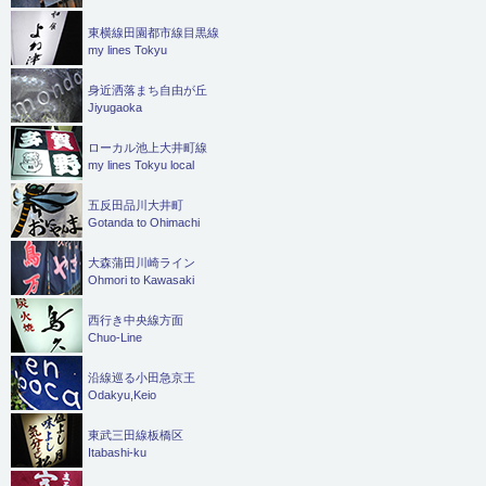
東横線田園都市線目黒線
my lines Tokyu
身近洒落まち自由が丘
Jiyugaoka
ローカル池上大井町線
my lines Tokyu local
五反田品川大井町
Gotanda to Ohimachi
大森蒲田川崎ライン
Ohmori to Kawasaki
西行き中央線方面
Chuo-Line
沿線巡る小田急京王
Odakyu,Keio
東武三田線板橋区
Itabashi-ku