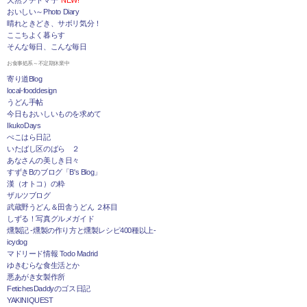
おいしい～Photo Diary
晴れときどき、サボリ気分！
ここちよく暮らす
そんな毎日、こんな毎日
お食事処系～不定期休業中
寄り道Blog
local-fooddesign
うどん手帖
今日もおいしいものを求めて
IkukoDays
ぺこはら日記
いたばし区のばら ２
あなさんの美しき日々
すずきBのブログ「B's Blog」
漢（オトコ）の粋
ザルツブログ
武蔵野うどん＆田舎うどん ２杯目
しずる！写真グルメガイド
燻製記 -燻製の作り方と燻製レシピ400種以上-
icydog
マドリード情報 Todo Madrid
ゆきむらな食生活とか
悪あがき女製作所
FetichesDaddyのゴス日記
YAKINIQUEST