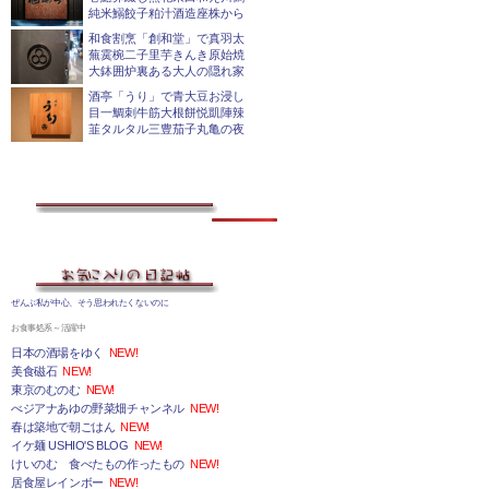
純米鰯餃子粕汁酒造座株から
和食割烹「創和堂」で真羽太
蕪霙椀二子里芋きんき原始焼
大鉢囲炉裏ある大人の隠れ家
酒亭「うり」で青大豆お浸し
目一鯛刺牛筋大根餅悦凱陣辣
韮タルタル三豊茄子丸亀の夜
ぜんぶ私が中心、そう思われたくないのに
お食事処系～活躍中
日本の酒場をゆく
NEW!
美食磁石
NEW!
東京のむのむ
NEW!
べジアナあゆの野菜畑チャンネル
NEW!
春は築地で朝ごはん
NEW!
イケ麺 USHIO'S BLOG
NEW!
けいのむ 食べたもの作ったもの
NEW!
居食屋レインボー
NEW!