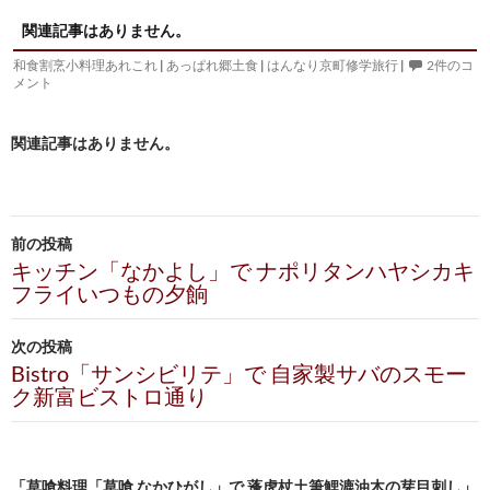
関連記事はありません。
和食割烹小料理あれこれ
|
あっぱれ郷土食
|
はんなり京町修学旅行
|
2件のコ
メント
関連記事はありません。
投
前の投稿
稿
キッチン「なかよし」で ナポリタンハヤシカキ
フライいつもの夕餉
ナ
ビ
次の投稿
Bistro「サンシビリテ」で 自家製サバのスモー
ゲ
ク新富ビストロ通り
ー
シ
「草喰料理「草喰 なかひがし」で 蓬虎杖土筆鯉漉油木の芽目刺し」