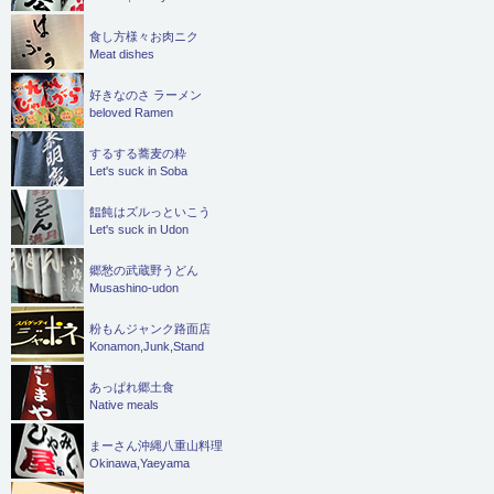
食し方様々お肉ニク
Meat dishes
好きなのさ ラーメン
beloved Ramen
するする蕎麦の粋
Let's suck in Soba
饂飩はズルっといこう
Let's suck in Udon
郷愁の武蔵野うどん
Musashino-udon
粉もんジャンク路面店
Konamon,Junk,Stand
あっぱれ郷土食
Native meals
まーさん沖縄八重山料理
Okinawa,Yaeyama