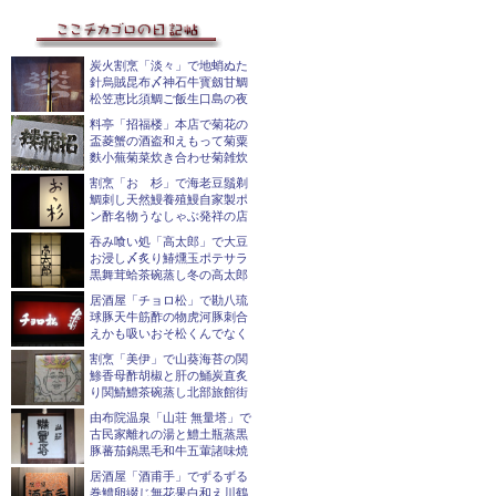
炭火割烹「淡々」で地蛸ぬた
針烏賊昆布〆神石牛寳劔甘鯛
松笠恵比須鯛ご飯生口島の夜
料亭「招福楼」本店で菊花の
盃菱蟹の酒盗和えもって菊粟
麩小蕪菊菜炊き合わせ菊雑炊
割烹「おゝ杉」で海老豆鬚剃
鯛刺し天然鰻養殖鰻自家製ポ
ン酢名物うなしゃぶ発祥の店
吞み喰い処「高太郎」で大豆
お浸し〆炙り鰆燻玉ポテサラ
黒舞茸蛤茶碗蒸し冬の高太郎
居酒屋「チョロ松」で勘八琉
球豚天牛筋酢の物虎河豚刺合
えかも吸いおそ松くんでなく
割烹「美伊」で山葵海苔の関
鯵香母酢胡椒と肝の鯒炭直炙
り関鯖鱧茶碗蒸し北部旅館街
由布院温泉「山荘 無量塔」で
古民家離れの湯と鱧土瓶蒸黒
豚蕃茄鍋黒毛和牛五葷諸味焼
居酒屋「酒甫手」でずるずる
巻鱧卵綴じ無花果白和え川鶴