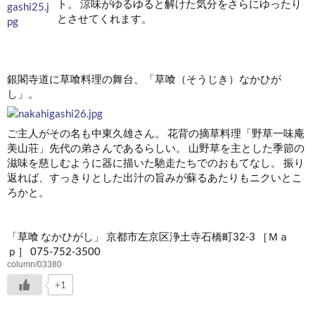
ト。 涼味がゆるゆると解けた気分をさらにゆったり
とさせてくれます。
銀閣寺道に草喰料理の舞台、「草喰（そうじき）なかひが
し」。
ご主人がその名も中東久雄さん。 花背の摘草料理「野草一味庵
美山荘」先代の弟さんであるらしい。 山野草を主とした季節の
滋味を慈しむように器に描いた馳走たちでのおもてなし。 振り
返れば、すっきりとした出汁の旨みが蘇るあたりもニクいとこ
ろかと。
「草喰 なかひがし」 京都市左京区浄土寺石橋町32-3 ［Ｍａ
ｐ］ 075-752-3500
column/03380
+1