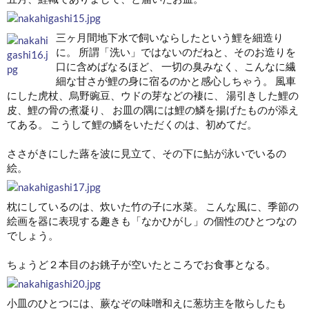
三ヶ月間地下水で飼いならしたという鯉を細造り
に。 所謂「洗い」ではないのだねと、そのお造りを
口に含めばなるほど、 一切の臭みなく、こんなに繊
細な甘さが鯉の身に宿るのかと感心しちゃう。 風車
にした虎杖、烏野豌豆、ウドの芽などの褄に、 湯引きした鯉の
皮、鯉の骨の煮凝り、 お皿の隅には鯉の鱗を揚げたものが添え
てある。 こうして鯉の鱗をいただくのは、初めてだ。
ささがきにした蕗を波に見立て、その下に鮎が泳いでいるの
絵。
枕にしているのは、炊いた竹の子に水菜。 こんな風に、季節の
絵画を器に表現する趣きも「なかひがし」の個性のひとつなの
でしょう。
ちょうど２本目のお銚子が空いたところでお食事となる。
小皿のひとつには、蕨なぞの味噌和えに葱坊主を散らしたも