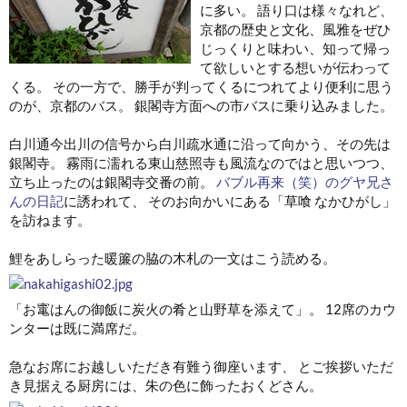
に多い。 語り口は様々なれど、
京都の歴史と文化、風雅をぜひ
じっくりと味わい、知って帰っ
て欲しいとする想いが伝わって
くる。 その一方で、勝手が判ってくるにつれてより便利に思う
のが、京都のバス。 銀閣寺方面への市バスに乗り込みました。
白川通今出川の信号から白川疏水通に沿って向かう、その先は
銀閣寺。 霧雨に濡れる東山慈照寺も風流なのではと思いつつ、
立ち止ったのは銀閣寺交番の前。
バブル再来（笑）のグヤ兄さ
んの日記
に誘われて、 そのお向かいにある「草喰 なかひがし」
を訪ねます。
鯉をあしらった暖簾の脇の木札の一文はこう読める。
「お竃はんの御飯に炭火の肴と山野草を添えて」。 12席のカウ
ンターは既に満席だ。
急なお席にお越しいただき有難う御座います、 とご挨拶いただ
き見据える厨房には、朱の色に飾ったおくどさん。