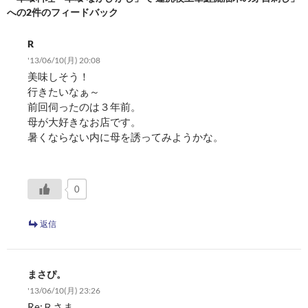
ョ
への2件のフィードバック
ン
R
'13/06/10(月) 20:08
美味しそう！
行きたいなぁ～
前回伺ったのは３年前。
母が大好きなお店です。
暑くならない内に母を誘ってみようかな。
0
返信
まさぴ。
'13/06/10(月) 23:26
Re:Ｒさま