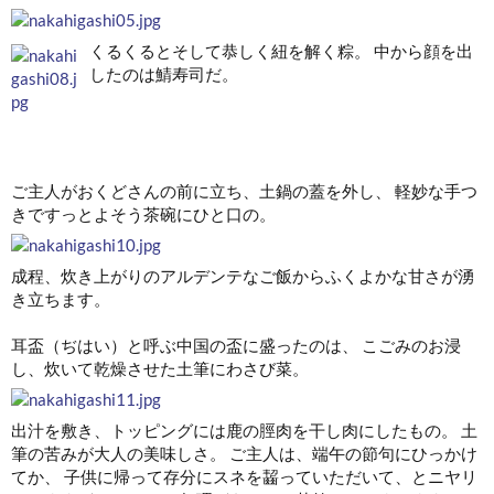
くるくるとそして恭しく紐を解く粽。 中から顔を出
したのは鯖寿司だ。
ご主人がおくどさんの前に立ち、土鍋の蓋を外し、 軽妙な手つ
きですっとよそう茶碗にひと口の。
成程、炊き上がりのアルデンテなご飯からふくよかな甘さが湧
き立ちます。
耳盃（ぢはい）と呼ぶ中国の盃に盛ったのは、 こごみのお浸
し、炊いて乾燥させた土筆にわさび菜。
出汁を敷き、トッピングには鹿の脛肉を干し肉にしたもの。 土
筆の苦みが大人の美味しさ。 ご主人は、端午の節句にひっかけ
てか、 子供に帰って存分にスネを齧っていただいて、とニヤリ