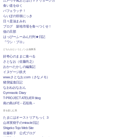
江戸っ子風おとぼけマトリョーシカ
食い道をゆく
パフェラッチ！
らいぽの徘徊にっき
日々是油まみれ
ブログ 築地市場を食べつくせ！
佃の旦那
はっぴーふーみん行列★日記
『ワシ・ブロ』
どちらかというとノンお食事系
好奇心のままに食べる
さとなお（佐藤尚之）
おかべたかしの編集記
イヌゲージ鉄犬
www.さとなお.com（さなメモ）
猪突猛進日記
なおねおなおん
Gymnastic Diary
T-PROJECT ATELIER blog
南の島LIFE－石垣島－
音を楽しむ系
たまにはオーストリアちっく ３
山本実樹子のmiracle日記
Shigeko Tojo Web Site
佐藤裕子 公式ブログ