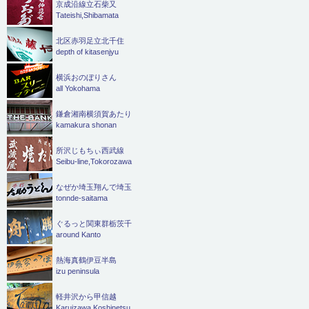
京成沿線立石柴又
Tateishi,Shibamata
北区赤羽足立北千住
depth of kitasenjyu
横浜おのぼりさん
all Yokohama
鎌倉湘南横須賀あたり
kamakura shonan
所沢じもちぃ西武線
Seibu-line,Tokorozawa
なぜか埼玉翔んで埼玉
tonnde-saitama
ぐるっと関東群栃茨千
around Kanto
熱海真鶴伊豆半島
izu peninsula
軽井沢から甲信越
Karuizawa,Koshinetsu