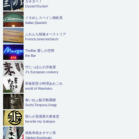
カキタベ！
Oyster!Oyster!
イタめしスペイン南欧系
Italian,Spanish
ふれんち独逸オーストリア
French,österreichisch
TheBar 愛しの空間
the Bar
ザにっぽんの洋食屋
J's European cookery
和食割烹小料理あれこれ
world of Washoku
食いねぇ鮨天麩羅鰻
Sushi,Tenpura,Unagi
我らが居酒屋大衆食堂
favorite my Izakaya
焼鳥串焼きオヤジ系
Yakitori,Kushiyaki