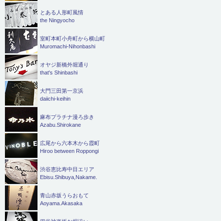
とある人形町風情
the Ningyocho
室町本町小舟町から横山町
Muromachi-Nihonbashi
オヤジ新橋外堀通り
that's Shinbashi
大門三田第一京浜
daiichi-keihin
麻布プラチナ漫ろ歩き
Azabu.Shirokane
広尾から六本木から霞町
Hiroo between Roppongi
渋谷恵比寿中目エリア
Ebisu.Shibuya,Nakame.
青山赤坂うらおもて
Aoyama.Akasaka