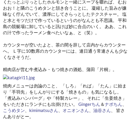
くたっとぶりっとしたホルモンと一緒にスープを啜れば、 むお
おお！と隣のこうめタンと頷き合うことに。 凝縮した旨みが嫌
味なく佇んでいて、濃厚にしてさらっとしたテクスチャー。 塩
と水とモツだけで作っているというのがなんとも不思議。 平和
島の競艇場に卸していると訊けば妙に合点のいく。 ああ、これ
の汁で作ったラーメン食べたいなぁ、と（笑）。
カウンターが空いたよと、茶の間を辞して店内からカウンター
へ。 Ｌ字に10数席のカウンターには、連日通う常連さんも少な
くなさそうだ。
精肉店が営む牛煮込み・もつ焼きの酒処、蒲田「片桐」。
焼肉メニューは勿論のこと、 「しろ」「れば」「たん」に始ま
り「手羽先」をしんがりにする「焼きもの」も気になるし。
「煮込みハンバーグ」や「特製カレー」、 それに「生姜焼き」
をいただきにランチにも出掛けたい。
Gingerちん
＆
ナポちん
、
こうめタン
、
kimimatsuさん
、
オニオンさん
、
油谷さん
、 皆さ
んありがとー。