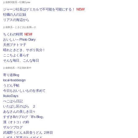
お食事関連系～牡蠣Oyster
ジャージ社長はゲミカルで不可能を可能にする！
NEW!
牡蠣の人の記録
リアスの海辺から
お食事系～ときどきお食事レポ
ちくわの時間
NEW!
おいしい～Photo Diary
天然プチトマ子
晴れときどき、サボリ気分！
ここちよく暮らす
そんな毎日、こんな毎日
お食事処系～不定期休業中
寄り道Blog
local-fooddesign
うどん手帖
今日もおいしいものを求めて
IkukoDays
ぺこはら日記
いたばし区のばら ２
あなさんの美しき日々
すずきBのブログ「B's Blog」
漢（オトコ）の粋
ザルツブログ
武蔵野うどん＆田舎うどん ２杯目
しずる！写真グルメガイド