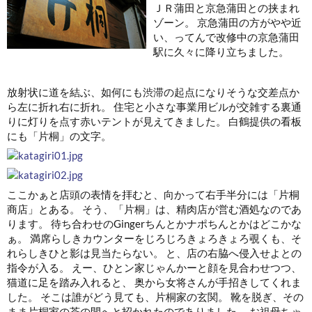
ＪＲ蒲田と京急蒲田との挟まれ
ゾーン。 京急蒲田の方がやや近
い、ってんで改修中の京急蒲田
駅に久々に降り立ちました。
放射状に道を結ぶ、如何にも渋滞の起点になりそうな交差点か
ら左に折れ右に折れ。 住宅と小さな事業用ビルが交雑する裏通
りに灯りを点す赤いテントが見えてきました。 白鶴提供の看板
にも「片桐」の文字。
ここかぁと店頭の表情を拝むと、向かって右手半分には「片桐
商店」とある。 そう、「片桐」は、精肉店が営む酒処なのであ
ります。 待ち合わせのGingerちんとかナポちんとかはどこかな
ぁ。 満席らしきカウンターをじろじろきょろきょろ覗くも、そ
れらしきひと影は見当たらない。 と、店の右脇へ侵入せよとの
指令が入る。 えー、ひとン家じゃんかーと顔を見合わせつつ、
猫道に足を踏み入れると、 奥から女将さんが手招きしてくれま
した。 そこは誰がどう見ても、片桐家の玄関。 靴を脱ぎ、その
まま片桐家の茶の間へと招かれたのでありました。 お祖母ちゃ