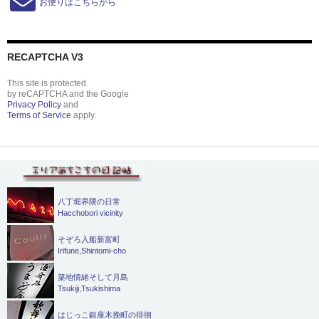
お便りはこちらから
RECAPTCHA V3
This site is protected
by reCAPTCHA and the Google
Privacy Policy
and
Terms of Service
apply.
八丁堀界隈の日常
Hacchobori vicinity
そぞろ入船新富町
Irifune,Shintomi-cho
築地情緒そして月島
Tsukiji,Tsukishima
はじっこ銀座木挽町の徘徊