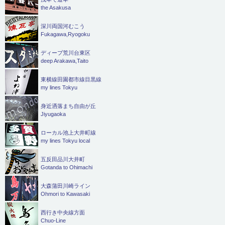
the Asakusa
深川両国河むこう
Fukagawa,Ryogoku
ディープ荒川台東区
deep Arakawa,Taito
東横線田園都市線目黒線
my lines Tokyu
身近洒落まち自由が丘
Jiyugaoka
ローカル池上大井町線
my lines Tokyu local
五反田品川大井町
Gotanda to Ohimachi
大森蒲田川崎ライン
Ohmori to Kawasaki
西行き中央線方面
Chuo-Line