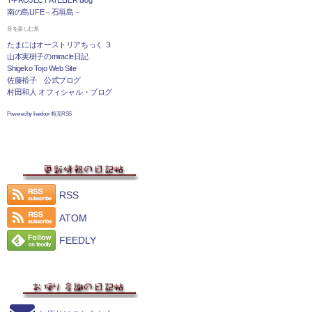
T-PROJECT ATELIER blog
南の島LIFE－石垣島－
音を楽しむ系
たまにはオーストリアちっく ３
山本実樹子のmiracle日記
Shigeko Tojo Web Site
佐藤裕子 公式ブログ
村田和人 オフィシャル・ブログ
Powered by livedoor 相互RSS
RSS
ATOM
FEEDLY