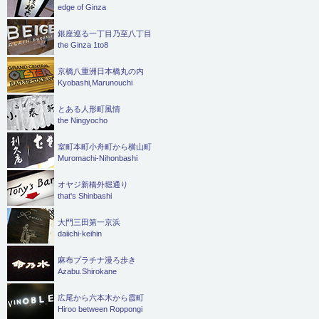
edge of Ginza
銀座巡る一丁目乃至八丁目
the Ginza 1to8
京橋八重洲日本橋丸の内
Kyobashi,Marunouchi
とある人形町風情
the Ningyocho
室町本町小舟町から横山町
Muromachi-Nihonbashi
オヤジ新橋外堀通り
that's Shinbashi
大門三田第一京浜
daiichi-keihin
麻布プラチナ漫ろ歩き
Azabu.Shirokane
広尾から六本木から霞町
Hiroo between Roppongi