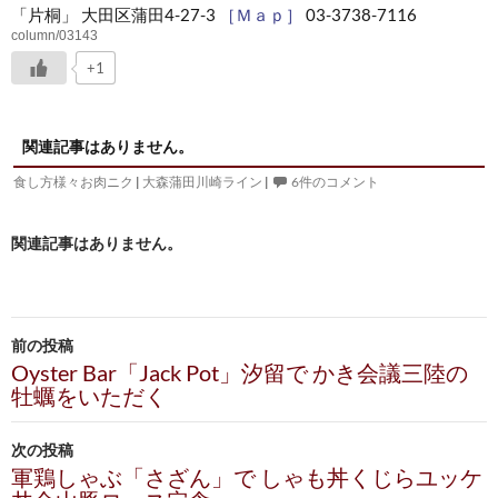
「片桐」 大田区蒲田4-27-3
［Ｍａｐ］
03-3738-7116
column/03143
+1
関連記事はありません。
食し方様々お肉ニク
|
大森蒲田川崎ライン
|
6件のコメント
関連記事はありません。
投
前の投稿
稿
Oyster Bar「Jack Pot」汐留で かき会議三陸の
牡蠣をいただく
ナ
ビ
次の投稿
軍鶏しゃぶ「さざん」で しゃも丼くじらユッケ
ゲ