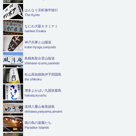
はんなり京町修学旅行
The Kyoto
なにわ大阪キタミナミ
naniwa Osaka
神戸兵庫と山陽道
kobe-hyogo,sanyodo
島根鳥取出雲山陰道
shimane-izumo,sanindo
松山高知徳島伊予四国島
the shikoku
博多よかばい九国筑紫島
hakata,kyushu
琉球八重山奄美諸島
okinawa,yaeyama,amami
南の島の楽園たち
Paradise Islands