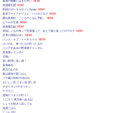
最後の晩餐にはまだ早い
NEW!
居酒屋礼賛
NEW!
乾杯のポータルサイトSyupo
NEW!
新米フードアナリスト・ハツのブログ
NEW!
園山真希絵「こころのごはん手帖」
NEW!
ビールが主食
NEW!
楽食備忘録
NEW!
美味しいもの食って写真撮って、あとで振り返ってのブログ
NEW!
日本の酒場をゆく
NEW!
バンド・オブ・トーキョー☆
NEW!
けいのむ 食べたもの作ったもの
べジアナあゆの野菜畑チャンネル
居食屋レインボー
犬悔い
旨い料理に旨い酒！
美食磁石
東京のむのむ
春は築地で朝ごはん
イケ麺 USHIO'S BLOG
おいしい店 うまい店 安い店
ナポリタン×ナポリタン
ナマろぐ。
資格ゲッターが行く！
くにろく 東京食べある記
しょうが焼きに恋してる
油屋ごはん
じぶん日記