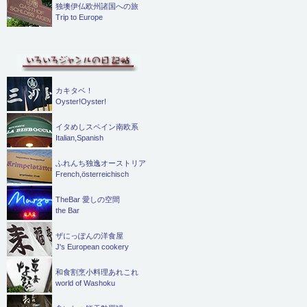
独墺伊仏欧州諸国への旅
Trip to Europe
カキタベ！
Oyster!Oyster!
イタめしスペイン南欧系
Italian,Spanish
ふれんち独逸オーストリア
French,österreichisch
TheBar 愛しの空間
the Bar
ザにっぽんの洋食屋
J's European cookery
和食割烹小料理あれこれ
world of Washoku