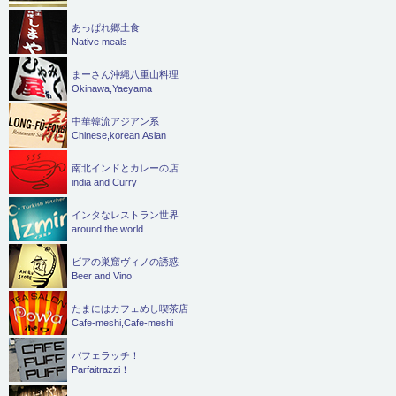
あっぱれ郷土食
Native meals
まーさん沖縄八重山料理
Okinawa,Yaeyama
中華韓流アジアン系
Chinese,korean,Asian
南北インドとカレーの店
india and Curry
インタなレストラン世界
around the world
ビアの巣窟ヴィノの誘惑
Beer and Vino
たまにはカフェめし喫茶店
Cafe-meshi,Cafe-meshi
パフェラッチ！
Parfaitrazzi！