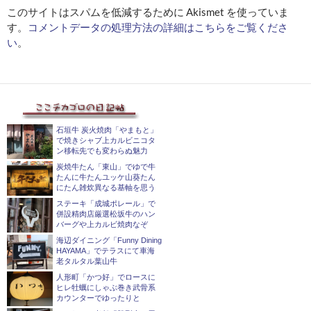
このサイトはスパムを低減するために Akismet を使っていま
す。
コメントデータの処理方法の詳細はこちらをご覧くださ
い
。
石垣牛 炭火焼肉「やまもと」
で焼きシャブ上カルビニコタ
ン移転先でも変わらぬ魅力
炭焼牛たん「東山」でゆで牛
たんに牛たんユッケ山葵たん
にたん雑炊異なる基軸を思う
ステーキ「成城ポレール」で
併設精肉店厳選松坂牛のハン
バーグや上カルビ焼肉なぞ
海辺ダイニング「Funny Dining
HAYAMA」でテラスにて車海
老タルタル葉山牛
人形町「かつ好」でロースに
ヒレ牡蠣にしゃぶ巻き武骨系
カウンターでゆったりと