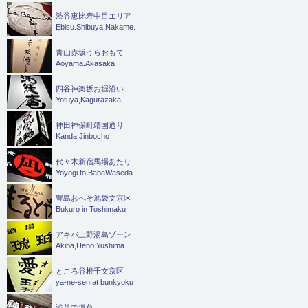
渋谷恵比寿中目エリア
Ebisu.Shibuya,Nakame.
青山赤坂うらおもて
Aoyama.Akasaka
四谷神楽坂お堀沿い
Yotuya,Kagurazaka
神田神保町靖国通り
Kanda,Jinbocho
代々木新宿馬場あたり
Yoyogi to BabaWaseda
豊島おへそ池袋文京区
Bukuro in Toshimaku
アキバ上野湯島ゾーン
Akiba,Ueno.Yushima
ところ谷根千文京区
ya-ne-sen at bunkyoku
浅草で道草