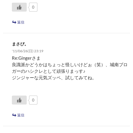
0
返信
まさぴ。
'11/06/26(日) 23:19
Re:Gingerさま
良識派かどうかはちょっと怪しいけどぉ（笑）、城南ブロ
ガーのハシクレとして頑張りまっす♪
ジンジャーな元気ズッペ、試してみてね。
0
返信