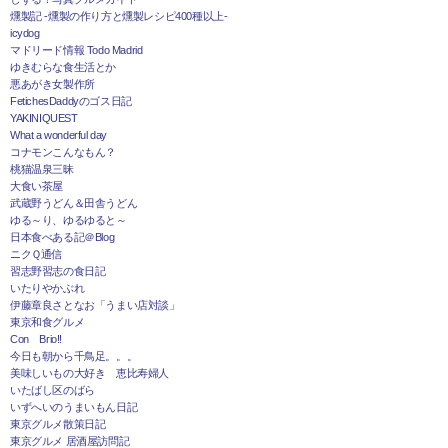
燻製記 -燻製の作り方と燻製レシピ400種以上-
icydog
マドリード情報 Todo Madrid
ゆきむらな食生活とか
悪あがき女製作所
FetichesDaddyのゴス日記
YAKINIQUEST
What a wonderful day
コナモンこんなもん？
桃猫温泉三昧
大食い茶屋
武蔵野うどん＆田舎うどん
ゆる～り、ゆるゆると～
日本食べある記＠Blog
ニクＱ通信
習志野習志の食日記
いたりやかぶれ
伊藤章良さとなお「うまい店対談」
東京和食グルメ
Con Brio!!
今日も朝から千鳥足。。。
美味しいもの大好き 恵比寿婦人
いたばし区のばら
いずへいのうまいもん日記
東京グルメ散策日記
東京グルメ 居酒屋訪問記