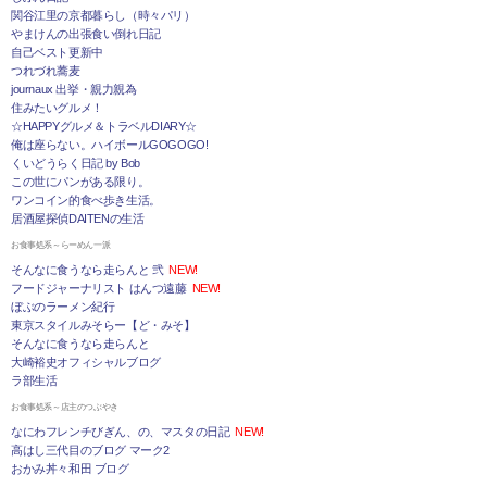
関谷江里の京都暮らし（時々パリ）
やまけんの出張食い倒れ日記
自己ベスト更新中
つれづれ蕎麦
journaux 出挙・親力親為
住みたいグルメ！
☆HAPPYグルメ＆トラベルDIARY☆
俺は座らない。ハイボールGOGOGO!
くいどうらく日記 by Bob
この世にパンがある限り。
ワンコイン的食べ歩き生活。
居酒屋探偵DAITENの生活
お食事処系～らーめん一派
そんなに食うなら走らんと 弐
NEW!
フードジャーナリスト はんつ遠藤
NEW!
ぼぶのラーメン紀行
東京スタイルみそらー【ど・みそ】
そんなに食うなら走らんと
大崎裕史オフィシャルブログ
ラ部生活
お食事処系～店主のつぶやき
なにわフレンチびぎん、の、マスタの日記
NEW!
高はし三代目のブログ マーク2
おかみ丼々和田 ブログ