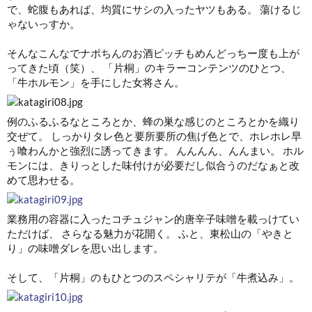
で、蛇腹もあれば、均質にサシの入ったヤツもある。 蕩けるじ
ゃないっすか。
そんなこんなでナポちんのお酒ピッチもめんどっちー度も上が
ってきた頃（笑）、 「片桐」のキラーコンテンツのひとつ、
「牛ホルモン」を手にした女将さん。
例のふるふるなところとか、蜂の巣な感じのところとかを織り
交ぜて。 しっかりタレ色と要所要所の焦げ色とで、ホレホレ早
ぅ喰わんかと強烈に誘ってきます。 んんんん、んんまい。 ホル
モンには、きりっとした味付けが必要だし似合うのだなぁと改
めて思わせる。
業務用の容器に入ったコチュジャン的唐辛子味噌を載っけてい
ただけば、 さらなる魅力が花開く。 ふと、東松山の「やきと
り」の味噌ダレを思い出します。
そして、「片桐」のもひとつのスペシャリテが「牛煮込み」。