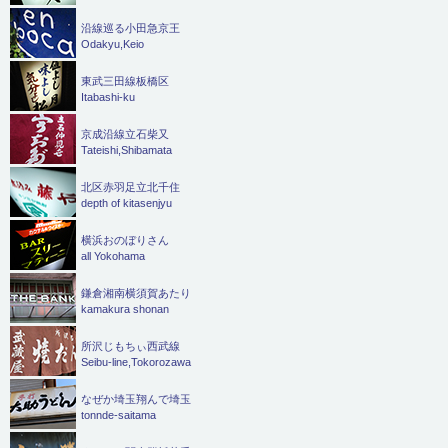
沿線巡る小田急京王
Odakyu,Keio
東武三田線板橋区
Itabashi-ku
京成沿線立石柴又
Tateishi,Shibamata
北区赤羽足立北千住
depth of kitasenjyu
横浜おのぼりさん
all Yokohama
鎌倉湘南横須賀あたり
kamakura shonan
所沢じもちぃ西武線
Seibu-line,Tokorozawa
なぜか埼玉翔んで埼玉
tonnde-saitama