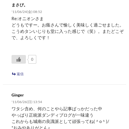
まさぴ。
'11/06/24(金) 08:52
Re:オニオンさま
どうもですー。お蔭さんで愉しく美味しく過ごせました。
こうめタンいじりも堂に入った感じで（笑）。またどこぞ
で、よろしくです！
0
返信
Ginger
'11/06/26(日) 13:54
ワタシ含め、何のことやら記事ばっかだった中
やっぱり正統派ダンディブログが一味違う
これからも城南の良識派として頑張ってね(＾o＾)/
*おみやありがとん♪