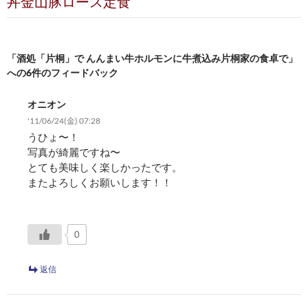
丼金山豚ロース定食
ー
シ
「酒処「片桐」で んんまい牛ホルモンに牛煮込み片桐家の食卓で」
ョ
への6件のフィードバック
ン
オニオン
'11/06/24(金) 07:28
うひょ〜！
写真が綺麗ですね〜
とても美味しく楽しかったです。
またよろしくお願いします！！
0
返信