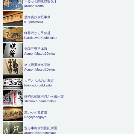
ぐるっと関東群栃茨千
around Kanto
熱海真鶴伊豆半島
izu peninsula
軽井沢から甲信越
Karuizawa,Koshinetsu
北陸三県日本海
Aomori,Mutsu&Dewa
旅は陸奥国出羽国
Aomori,Mutsu&Dewa
大空と大地の北海道
hokkaido-dekkaido
静岡浜松駿河湾から遠州灘
shizuoka-hamamatsu
濃いぃぞ名古屋
Nagoyanagoya
巡る半島伊勢国紀伊国
around Kise peninsula