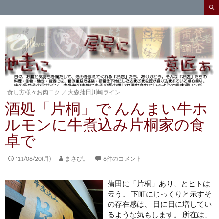
検
索
コ
ン
テ
ン
ツ
へ
ス
キ
食し方様々お肉ニク
／
大森蒲田川崎ライン
ッ
酒処「片桐」で んんまい牛ホ
プ
ルモンに牛煮込み片桐家の食
卓で
'11/06/20(月)
まさぴ。
6件のコメント
蒲田に「片桐」あり、とヒトは
云う。 下町にじっくりと示すそ
の存在感は、 日に日に増してい
るような気もします。 所在は、