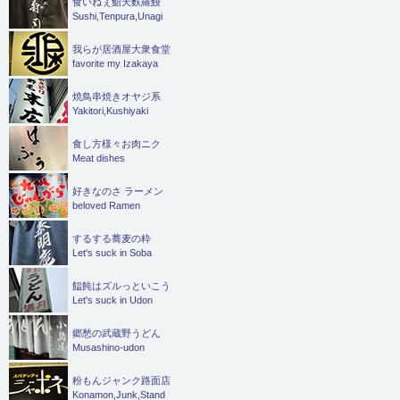
食いねぇ鮨天麩羅鰻
Sushi,Tenpura,Unagi
我らが居酒屋大衆食堂
favorite my Izakaya
焼鳥串焼きオヤジ系
Yakitori,Kushiyaki
食し方様々お肉ニク
Meat dishes
好きなのさ ラーメン
beloved Ramen
するする蕎麦の粋
Let's suck in Soba
饂飩はズルっといこう
Let's suck in Udon
郷愁の武蔵野うどん
Musashino-udon
粉もんジャンク路面店
Konamon,Junk,Stand