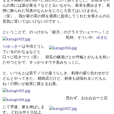
んの席には誰が座る？などと云いながら、座卓を囲みます。 長
押に飾られた写真やなんかをじろじろ見てはいけません
（笑）。 我が家の茶の間を酒席に提供してくれた女将さんの心
意気に背いてはいけないのですぅ。
ということで、のっけから「鏡月」のグラスでいぇーーぃ！と
乾杯。
そういや、
ゆきむ
らゆっきー
は今頃どうし
ているのかなぁなどと
口々に呟きつつ（笑）、 胡瓜の糠漬けとか竹輪とがんもを炊い
たやつとかで、すっかりオウチ呑みちっくに。
と、いつもとは若干ノリの違うらしき、刺身の盛り合わせがど
どんとやってきた。 精肉店だけど、刺身も頑張れるンだもん
ね！の勢いが如実に窺えるお皿。
思わず、おおおおーと応
じて早速、箸を伸ばしま
す。 どれも中トロ以上