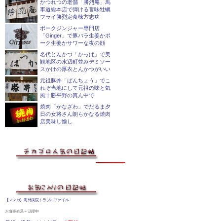
かつれつの老舗「勝烈庵」馬
車道総本店で弾ける旨味牡蠣
フライ勝烈定食棟方志功
ポークジンジャー専門店
「Ginger」で豚バラ生姜かポ
ーク生姜かサワーな夜の顔
名代とんかつ「かっぱ」で美
観地区の水辺町並みデミソー
スかけの厚衣とんかつがいい
元祖豚丼「ぱんちょう」でこ
れぞ当地にして元祖の味と気
風十勝平野の真ん中で
焼肉「かなざわ」でだるま夕
日の女将さん朗らかなる焼肉
店美味し愉し
【マンガ】海外病院トラブルファイル
お食事処系～活躍中