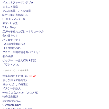
イエス！フォーリンデブ★
まるごと青森
そんな毎日、こんな毎日
関谷江里の京都暮らし
GO!GO!ハンバーガー
東京 バー紀行
Tokyo Diary
江戸っ子風おとぼけマトリョーシカ
食い道をゆく
パフェラッチ！
らいぽの徘徊にっき
日々是油まみれ
ブログ 築地市場を食べつくせ！
佃の旦那
はっぴーふーみん行列★日記
『ワシ・ブロ』
どちらかというとノンお食事系
好奇心のままに食べる
NEW!
さとなお（佐藤尚之）
おかべたかしの編集記
イヌゲージ鉄犬
www.さとなお.com（さなメモ）
猪突猛進日記
なおねおなおん
Gymnastic Diary