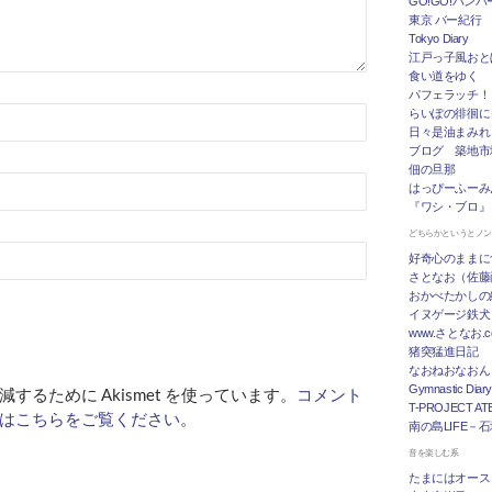
GO!GO!ハン
東京 バー紀行
Tokyo Diary
江戸っ子風おと
食い道をゆく
パフェラッチ！
らいぽの徘徊に
日々是油まみれ
ブログ 築地市
佃の旦那
はっぴーふーみ
『ワシ・ブロ』
どちらかというとノ
好奇心のままに
さとなお（佐藤
おかべたかしの
イヌゲージ鉄犬
www.さとなお
猪突猛進日記
なおねおなおん
Gymnastic Diary
するために Akismet を使っています。
コメント
T-PROJECT ATE
はこちらをご覧ください
。
南の島LIFE－
音を楽しむ系
たまにはオース