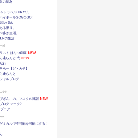
挙・親力親為
！
メ＆トラベルDIARY☆
ハイボールGOGOGO!
by Bob
ある限り。
べ歩き生活。
TENの生活
ん一派
リスト はんつ遠藤
NEW!
ら走らんと 弐
NEW!
紀行
そらー【ど・みそ】
ら走らんと
シャルブログ
つぶやき
びぎん、の、マスタの日記
NEW!
ブログ マーク2
 ブログ
ter
ゲミカルで不可能を可能にする！
ら