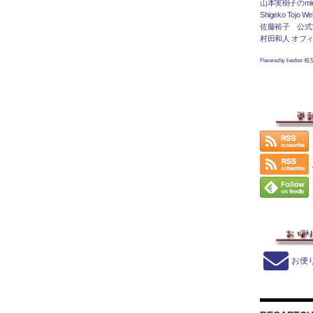
山本実樹子のmir
Shigeko Tojo Web
佐藤裕子 公式
村田和人 オフ
Powered by livedoor 
お便