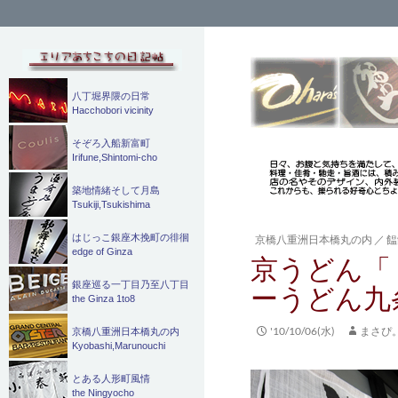
検
索
八丁堀界隈の日常
Hacchobori vicinity
そぞろ入船新富町
Irifune,Shintomi-cho
築地情緒そして月島
Tsukiji,Tsukishima
はじっこ銀座木挽町の徘徊
京橋八重洲日本橋丸の内
／
饂
edge of Ginza
京うどん「
銀座巡る一丁目乃至八丁目
ーうどん九
the Ginza 1to8
'10/10/06(水)
まさぴ
京橋八重洲日本橋丸の内
Kyobashi,Marunouchi
とある人形町風情
the Ningyocho