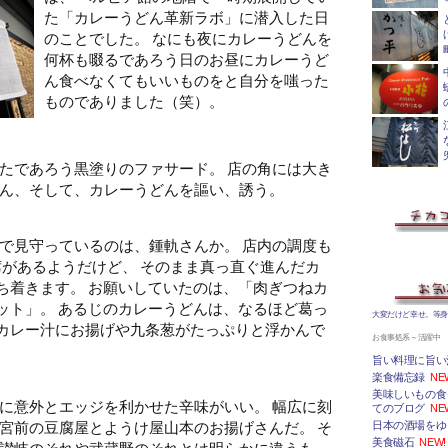
た「カレーうどん革新ラボ」に潜入した日
のことでした。 なにも夜にカレーうどんを
何杯も啜るであろう日のお昼にカレーうど
ん食べなくてもいいものをと自分を嗤った
ものでありました（笑）。
たであろう黒塗りのファサード。 店の角には大き
ん、そして、カレーうどんを謳い、誘う。
で見守っているのは、鍾軌さんか。 店内の調度も
席があるようだけど、 そのまま真っ直ぐ進んだカ
ち着きます。
お願いしていたのは、「肉ぎつねカ
ット」。 あるじのカレーうどんは、なるほど葛っ
大変だけど幸せ。等
カレー汁にお揚げや九条葱がたっぷりと浮かんで
お食事処系～活躍中
旨い料理に旨い
楽食備忘録
NE
美味しいもの食
に意外とエッジを利かせた辛味がいい。 幅広に刻
てのブログ
NE
宮前の豆腐屋とようけ屋山本のお揚げさんだ。 そ
日本の酒場をゆ
美食磁石
NEW!
讃岐のそれや武蔵野のそれとは明らかに違うも