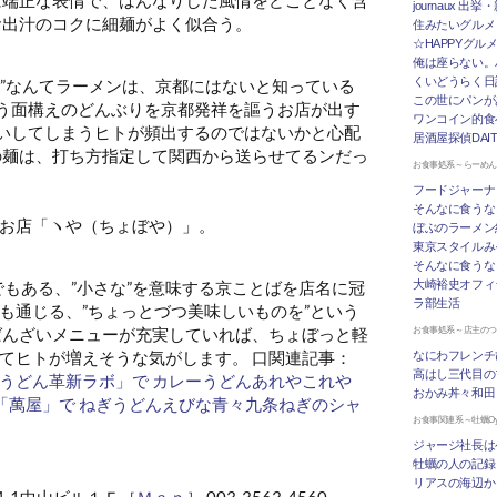
journaux 出
お出汁のコクに細麺がよく似合う。
住みたいグルメ
☆HAPPYグル
俺は座らない。
くいどうらく日記 
ん”なんてラーメンは、京都にはないと知っている
この世にパンが
う面構えのどんぶりを京都発祥を謳うお店が出す
ワンコイン的食
いしてしまうヒトが頻出するのではないかと心配
居酒屋探偵DAI
の麺は、打ち方指定して関西から送らせてるンだっ
お食事処系～らーめ
フードジャーナ
そんなに食うな
お店「ヽや（ちょぼや）」。
ぼぶのラーメン
東京スタイルみ
そんなに食うな
”でもある、”小さな”を意味する京ことばを店名に冠
大崎裕史オフィ
ラ部生活
も通じる、”ちょっとづつ美味しいものを”という
ばんざいメニューが充実していれば、ちょぼっと軽
お食事処系～店主の
てヒトが増えそうな気がします。 口関連記事：
なにわフレンチ
高はし三代目の
うどん革新ラボ」で カレーうどんあれやこれや
おかみ丼々和田
「萬屋」で ねぎうどんえびな青々九条ねぎのシャ
お食事関連系～牡蠣Oys
ジャージ社長は
牡蠣の人の記録
リアスの海辺か
4-1中山ビル１Ｆ
［Ｍａｐ］
003-3563-4560