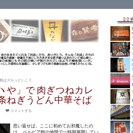
飩はズルっといこう
ヽや」で 肉ぎつねカレ
条ねぎうどん中華そば
。
コメントする
思い返せば、ここに初めてお邪魔したの
は、 ベルビア館の地階で一時期展開してい