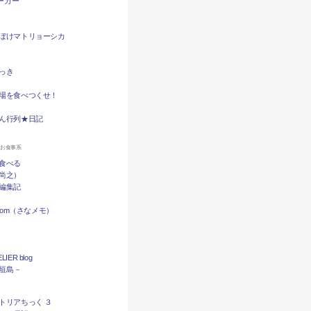
バーガー
ぼけマトリョーシカ
っき
場を食べつくせ！
ん行列★日記
ンお食事系
食べる
尚之）
編集記
.com（さなメモ）
LIER blog
石垣島－
トリアちっく ３