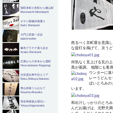
室町本町小舟町から横山町
Muromachi-Nihonbashi
オヤジ新橋外堀通り
that's Shinbashi
大門三田第一京浜
daiichi-keihin
然るべく京町屋を意識し
な提灯を掲げて、京うど
麻布プラチナ漫ろ歩き
Azabu.Shirokane
何気なく見上げる瓦の上
広尾から六本木から霞町
Hiroo between Roppongi
黒が基調。 地階にも客
ウンターに落
渋谷恵比寿中目エリア
レーうどんセ
Ebisu.Shibuya,Nakame.
ぽいとろみの
います。
青山赤坂うらおもて
Aoyama.Akasaka
四谷神楽坂お堀沿い
和出汁しっかりのとろみ
Yotuya,Kagurazaka
んだお揚げは、北野天満
して、うどんそのものも