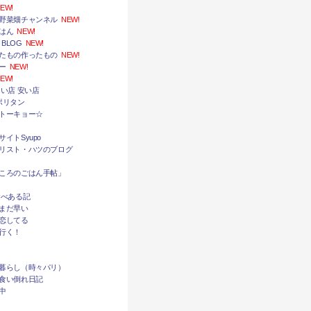
EW!
野菜畑チャンネル
NEW!
はん
NEW!
 BLOG
NEW!
たもの作ったもの
NEW!
ー
NEW!
EW!
い店 安い店
ポリタン
トーキョー☆
イトSyupo
リスト・ハツのブログ
ころのごはん手帖」
食べある記
まだ早い
恋してる
行く！
暮らし（時々パリ）
食い倒れ日記
中