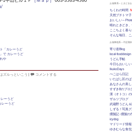
お食事系～ときどき
m/
ちくわの時間
N
天然プチトマ子
おいしい～Photo 
晴れときどき、
ここちよく暮ら
そんな毎日、こ
お食事処系～不定期
寄り道Blog
ト「カレーうど
」で カレーうど
local-fooddesign
れや
うどん手帖
今日もおいしい
IkukoDays
ぺこはら日記
はズルっといこう
|
コメントする
いたばし区のば
あなさんの美し
すずきBのブログ「
漢（オトコ）の
カレーうど
ザルツブログ
カレーうど
武蔵野うどん＆
しずる！写真グ
燻製記 -燻製の
icydog
マドリード情報 To
ゆきむらな食生