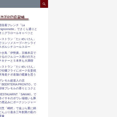
コンテンツへスキップ
普段着フレンチ「La
mignonnette」でさくら通りと
オニグラロールキャベツと
レストラン「たいめいけん」
でコンソメスープハヤシライ
スボルシチコールスロー
やき鳥「伊勢廣」京橋本店で
ひるのフルコース煙の行方と
チキナーと５本丼も大満喫
レストラン「たいめいけん」
で牡蠣フライにポーク生姜焼
丼海老ナポ老舗の暖簾を思う
プレモル超達人の店
「BEERTERIA PRONTO」で
新味プレモルの香りとコクと
RESTAUARNT「SAKAKI」で
赤イサキのポワレ瑞穂いも豚
の煮込みにポークジンジャー
割烹「嶋村」で金ぷら重に錦
どんぶり嘉永三年創業の藍の
暖簾