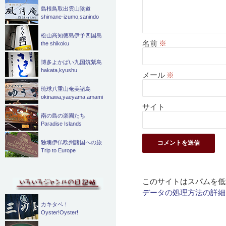
島根鳥取出雲山陰道
shimane-izumo,sanindo
松山高知徳島伊予四国島
名前
※
the shikoku
博多よかばい九国筑紫島
hakata,kyushu
メール
※
琉球八重山奄美諸島
okinawa,yaeyama,amami
サイト
南の島の楽園たち
Paradise Islands
独墺伊仏欧州諸国への旅
Trip to Europe
このサイトはスパムを低減
データの処理方法の詳細
カキタベ！
Oyster!Oyster!