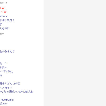
お食事レポ
EW!
NEW!
Diary
サボリ気分！
す
んな毎日
休業中
ものを求めて
ら ２
き日々
B's Blog」
粋
田舎うどん ２杯目
ルメガイド
作り方と燻製レシピ400種以上-
do Madrid
活とか