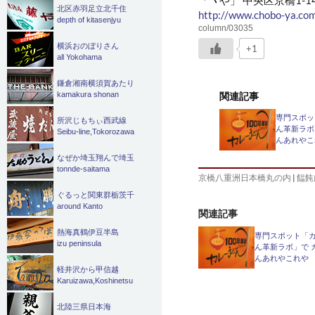
北区赤羽足立北千住
http://www.chobo-ya.co
depth of kitasenjyu
column/03035
横浜おのぼりさん
+1
all Yokohama
鎌倉湘南横須賀あたり
関連記事
kamakura shonan
専門スポッ
所沢じもちぃ西武線
ん革新ラボ
Seibu-line,Tokorozawa
んあれやこ
なぜか埼玉翔んで埼玉
tonnde-saitama
京橋八重洲日本橋丸の内
|
饂飩
ぐるっと関東群栃茨千
around Kanto
関連記事
熱海真鶴伊豆半島
専門スポット「
izu peninsula
ん革新ラボ」で 
んあれやこれや
軽井沢から甲信越
Karuizawa,Koshinetsu
北陸三県日本海