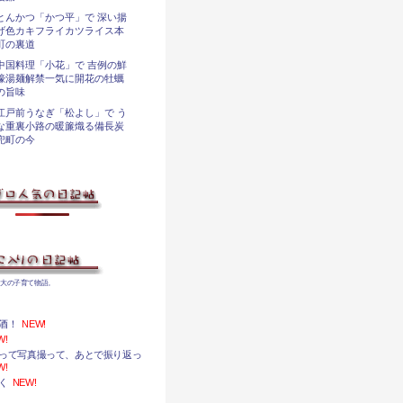
とんかつ「かつ平」で 深い揚
げ色カキフライカツライス本
町の裏道
中国料理「小花」で 吉例の鮮
蠔湯麺解禁一気に開花の牡蠣
の旨味
江戸前うなぎ「松よし」で う
な重裏小路の暖簾熾る備長炭
兜町の今
身大の子育て物語。
酒！
NEW!
W!
って写真撮って、あとで振り返っ
W!
く
NEW!