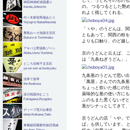
神田神保町靖国通り
の。 つるつるとした艶
Kanda,Jinbocho
れよく残してくれる。
代々木新宿馬場あたり
Yoyogi to BabaWaseda
「ヽや」のうどんは、関
豊島おへそ池袋文京区
ともあって、関西の粉を
Bukuro in Toshimaku
よりも口触り、のど越し
アキバ上野湯島ゾーン
京のうどんと云えば、 
Akiba,Ueno.Yushima
は「九条ねぎうどん」。
ところ谷根千文京区
ya-ne-sen at bunkyoku
九条葱のうどんで思い出
浅草で道草
「萬屋」さんでの九条葱
the Asakusa
ちょっと炊いた感じの仕
薬味的な葱の使い方にも
深川両国河むこう
ふのもまた悪くないぞと
Fukagawa,Ryogoku
葱がシナっとしてきて、
ディープ荒川台東区
deep Arakawa,Taito
京うどんの店「ヽや」で
ば」も供しています。 
東横線田園都市線目黒線
杯の「中華そば」。 雅
my lines Tokyu