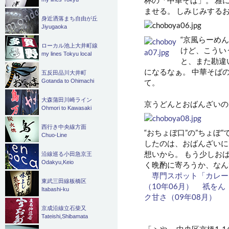
ませる。 しみじみする
身近洒落まち自由が丘
Jiyugaoka
“京風らーめ
ローカル池上大井町線
けど、こうい
my lines Tokyu local
と、また勘違
になるなぁ。 中華そば
五反田品川大井町
て。
Gotanda to Ohimachi
大森蒲田川崎ライン
京うどんとおばんざいの
Ohmori to Kawasaki
西行き中央線方面
“おちょぼ口”の”ちょぼ
Chuo-Line
したのは、おばんざいに
想いから。 もう少しお
沿線巡る小田急京王
Odakyu,Keio
く晩酌に寄ろうか、なん
専門スポット「カレー
東武三田線板橋区
（10年06月）
祇をん
Itabashi-ku
ク甘さ（09年08月）
京成沿線立石柴又
Tateishi,Shibamata
「ヽや」 中央区京橋1-1