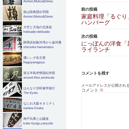
Aomori,Mutsu&Dewa
投
前の投稿
旅は陸奥国出羽国
稿
家庭料理「るぐり
Aomori,Mutsu&Dewa
ハンバーグ
ナ
大空と大地の北海道
hokkaido-dekkaido
ビ
次の投稿
にっぽんの洋食「
静岡浜松駿河湾から遠州灘
ゲ
shizuoka-hamamatsu
ライランチ
ー
濃いぃぞ名古屋
Nagoyanagoya
シ
コメントを残す
巡る半島伊勢国紀伊国
ョ
around Kise peninsula
ン
メールアドレスが公開され
はんなり京町修学旅行
コメント
※
The Kyoto
なにわ大阪キタミナミ
naniwa Osaka
神戸兵庫と山陽道
kobe-hyogo,sanyodo