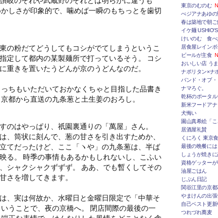
東京のむのむ
N
めかしさが印象的で、噛めば一瞬のもちっとを歯切
べジアナあゆの
春は築地で朝ご
イケ麺 USHIO'S
けいのむ 食べ
東の粉だてどうしてもコシがでてしまうというこ
居食屋レインボ
ビールが主食
N
指定して都内の某製麺所で打っているそう。 コシ
おいしい店 うま
に重きを置いたうどんが京のうどんなのだ。
ナポリタン×ナ
バンド・オブ・
こっちもいただいておかなくちゃと目指した品書き
ナマろぐ。
乾杯のポータルサ
 京都から直送の九条葱と土生姜のおろし。
新米フードアナ
犬悔い
園山真希絵「こ
すのはやっぱり、祇園裏通りの「萬屋」さん。
居酒屋礼賛
は、筒状に刻んで、葱の甘さを引き出すためか、
くにろく 東京
立てだったけど、ここ「ヽや」の九条葱は、半ば
最後の晩餐には
しょうが焼きに
映る。 時季の事情もあるかもしれないし、こふい
資格ゲッターが
、シャクシャクずずず。 ああ、でも暫くしてその
油屋ごはん
甘さを増してきます。
じぶん日記
関谷江里の京都
やまけんの出張
は、実は何故か、水曜日と金曜日限定で「中華そ
自己ベスト更新
ということで、夜の京橋へ。 閉店間際の最後の一
つれづれ蕎麦
に端正な表情で、はんなりした風情をどことなく含