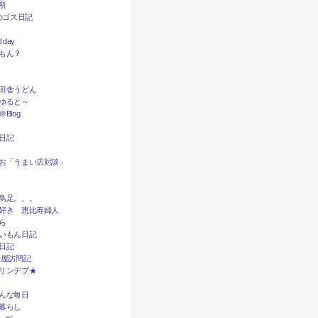
所
dyのゴス日記
l day
もん？
田舎うどん
ゆると～
Blog
日記
お「うまい店対談」
鳥足。。。
好き 恵比寿婦人
ら
いもん日記
日記
酒屋訪問記
リンデブ★
んな毎日
暮らし