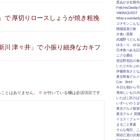
悪あがき女製作
FetichesDad
YAKINIQUEST
」で 厚切りロースしょうが焼き粗挽
What a wonderfu
コナモンこんな
桃猫温泉三昧
大食い茶屋
武蔵野うどん＆
ゆる～り、ゆる
新川 津々井」で 小振り細身なカキフ
日本食べある記＠
ニクＱ通信
習志野習志の食
いたりやかぶれ
伊藤章良さとな
東京和食グルメ
Con Brio!!
今日も朝から千
ることはありません。
※
が付いている欄は必須項目です
美味しいもの大
いたばし区のば
いずへいのうま
東京グルメ散策
東京グルメ 居
イエス！フォー
まるごと青森
そんな毎日、こ
関谷江里の京都