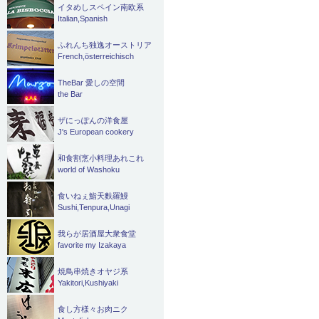
イタめしスペイン南欧系
Italian,Spanish
ふれんち独逸オーストリア
French,österreichisch
TheBar 愛しの空間
the Bar
ザにっぽんの洋食屋
J's European cookery
和食割烹小料理あれこれ
world of Washoku
食いねぇ鮨天麩羅鰻
Sushi,Tenpura,Unagi
我らが居酒屋大衆食堂
favorite my Izakaya
焼鳥串焼きオヤジ系
Yakitori,Kushiyaki
食し方様々お肉ニク