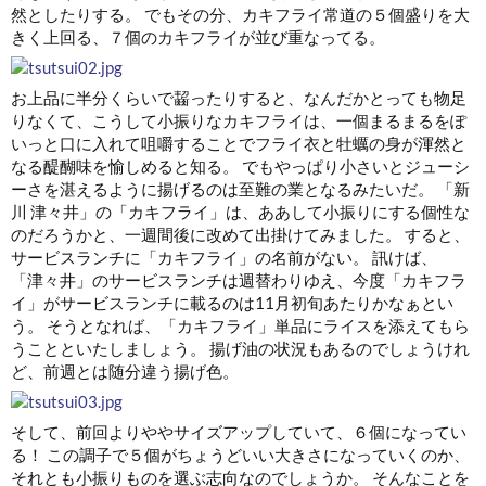
然としたりする。 でもその分、カキフライ常道の５個盛りを大
きく上回る、７個のカキフライが並び重なってる。
お上品に半分くらいで齧ったりすると、なんだかとっても物足
りなくて、こうして小振りなカキフライは、一個まるまるをぽ
いっと口に入れて咀嚼することでフライ衣と牡蠣の身が渾然と
なる醍醐味を愉しめると知る。 でもやっぱり小さいとジューシ
ーさを湛えるように揚げるのは至難の業となるみたいだ。 「新
川 津々井」の「カキフライ」は、ああして小振りにする個性な
のだろうかと、一週間後に改めて出掛けてみました。 すると、
サービスランチに「カキフライ」の名前がない。 訊けば、
「津々井」のサービスランチは週替わりゆえ、今度「カキフラ
イ」がサービスランチに載るのは11月初旬あたりかなぁとい
う。 そうとなれば、「カキフライ」単品にライスを添えてもら
うことといたしましょう。 揚げ油の状況もあるのでしょうけれ
ど、前週とは随分違う揚げ色。
そして、前回よりややサイズアップしていて、６個になってい
る！ この調子で５個がちょうどいい大きさになっていくのか、
それとも小振りものを選ぶ志向なのでしょうか。 そんなことを