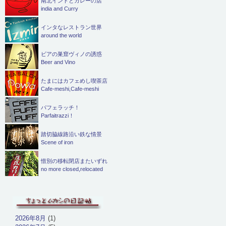
南北インドとカレーの店
india and Curry
インタなレストラン世界
around the world
ビアの巣窟ヴィノの誘惑
Beer and Vino
たまにはカフェめし喫茶店
Cafe-meshi,Cafe-meshi
パフェラッチ！
Parfaitrazzi！
踏切脇線路沿い鉄な情景
Scene of iron
惜別の移転閉店またいずれ
no more closed,relocated
2026年8月
(1)