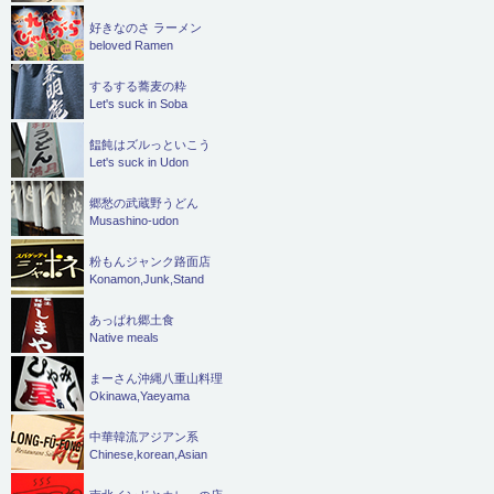
好きなのさ ラーメン
beloved Ramen
するする蕎麦の粋
Let's suck in Soba
饂飩はズルっといこう
Let's suck in Udon
郷愁の武蔵野うどん
Musashino-udon
粉もんジャンク路面店
Konamon,Junk,Stand
あっぱれ郷土食
Native meals
まーさん沖縄八重山料理
Okinawa,Yaeyama
中華韓流アジアン系
Chinese,korean,Asian