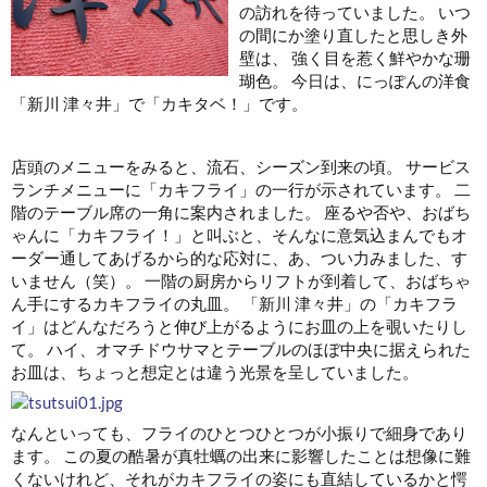
の訪れを待っていました。 いつ
の間にか塗り直したと思しき外
壁は、 強く目を惹く鮮やかな珊
瑚色。 今日は、にっぽんの洋食
「新川 津々井」で「カキタベ！」です。
店頭のメニューをみると、流石、シーズン到来の頃。 サービス
ランチメニューに「カキフライ」の一行が示されています。 二
階のテーブル席の一角に案内されました。 座るや否や、おばち
ゃんに「カキフライ！」と叫ぶと、そんなに意気込まんでもオ
ーダー通してあげるから的な応対に、あ、つい力みました、す
いません（笑）。 一階の厨房からリフトが到着して、おばちゃ
ん手にするカキフライの丸皿。 「新川 津々井」の「カキフラ
イ」はどんなだろうと伸び上がるようにお皿の上を覗いたりし
て。 ハイ、オマチドウサマとテーブルのほぼ中央に据えられた
お皿は、ちょっと想定とは違う光景を呈していました。
なんといっても、フライのひとつひとつが小振りで細身であり
ます。 この夏の酷暑が真牡蠣の出来に影響したことは想像に難
くないけれど、それがカキフライの姿にも直結しているかと愕