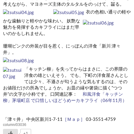
考えながら、マヨネーズ主体のタルタルをのっけて、齧る。
衣の色相い通りの軽や
かな歯触りと軽やかな味わい。 妖艶な
魅力を発揮するカキフライにはまだ早
いのかもしれません。
珊瑚ピンクの外装が目を惹く、にっぽんの洋食「新川 津々
井」。
「キッチン柳」を失ってからはまさに、この界隈の
洋食の雄といえそう。 でも、下町の洋食屋さんとし
ては少々、不遜さが匂うような気もするのは、その
お値段だけの所為でしょうか。 お皿の縁や箸袋に描く”つつ
井”の文字が小粋です。 口関連記事：
和風洋食「キッチン
柳」茅場町店 で口惜しいほどうめーカキフライ（06年11月）
「津々井」 中央区新川1-7-11
［Ｍａｐ］
03-3551-4759
column/03036
+1