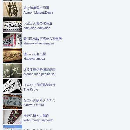
旅は陸奥国出羽国
Aomori,Mutsu&Dewa
大空と大地の北海道
hokkaido-dekkaido
静岡浜松駿河湾から遠州灘
shizuoka-hamamatsu
濃いぃぞ名古屋
Nagoyanagoya
巡る半島伊勢国紀伊国
around Kise peninsula
はんなり京町修学旅行
The Kyoto
なにわ大阪キタミナミ
naniwa Osaka
神戸兵庫と山陽道
kobe-hyogo,sanyodo