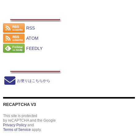
RSS
ATOM
FEEDLY
お便りはこちらから
RECAPTCHA V3
This site is protected
by reCAPTCHA and the Google
Privacy Policy
and
Terms of Service
apply.