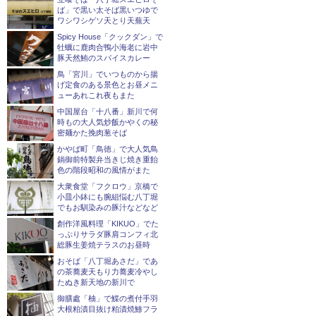
ば」で黒い太そば黒いつゆで
ワシワシゲソ天とり天蕪天
Spicy House「クックダン」で
牡蠣に鹿肉合鴨小海老に岩中
豚天然鮪のスパイスカレー
鳥「宮川」でいつものから揚
げ定食のある景色とお昼メニ
ューあれこれ夜もまた
中国屋台「十八番」新川で何
時もの大人気炒飯かやくの秘
密麺かた挽肉葱そば
かやば町「鳥徳」で大人気鳥
鍋御前特製弁当きじ焼き重飴
色の階段昭和の風情がまた
大衆食堂「フクロウ」京橋で
小皿小鉢にも腕組悩む八丁堀
でもお馴染みの豚汁などなど
創作洋風料理「KIKUO」でた
っぷりサラダ豚肩コンフィ北
総豚生姜焼テラスのお昼時
おそば「八丁堀あさだ」であ
の茶蕎麦天もり力蕎麦冷やし
たぬき新天地の新川で
御膳處「柚」で鰈の煮付手羽
大根粕漬目抜け粕漬焼鯵フラ