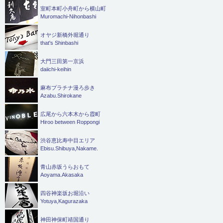
室町本町小舟町から横山町
Muromachi-Nihonbashi
オヤジ新橋外堀通り
that's Shinbashi
大門三田第一京浜
daiichi-keihin
麻布プラチナ漫ろ歩き
Azabu.Shirokane
広尾から六本木から霞町
Hiroo between Roppongi
渋谷恵比寿中目エリア
Ebisu.Shibuya,Nakame.
青山赤坂うらおもて
Aoyama.Akasaka
四谷神楽坂お堀沿い
Yotuya,Kagurazaka
神田神保町靖国通り