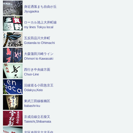
身近洒落まち自由が丘
Jiyugaoka
ローカル池上大井町線
my lines Tokyu local
五反田品川大井町
Gotanda to Ohimachi
大森蒲田川崎ライン
Ohmori to Kawasaki
西行き中央線方面
Chuo-Line
沿線巡る小田急京王
Odakyu,Keio
東武三田線板橋区
Itabashi-ku
京成沿線立石柴又
Tateishi,Shibamata
北区赤羽足立北千住