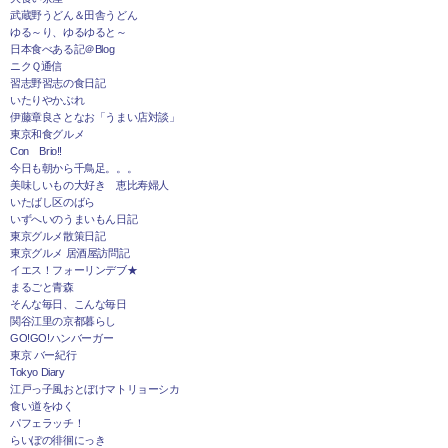
武蔵野うどん＆田舎うどん
ゆる～り、ゆるゆると～
日本食べある記＠Blog
ニクＱ通信
習志野習志の食日記
いたりやかぶれ
伊藤章良さとなお「うまい店対談」
東京和食グルメ
Con Brio!!
今日も朝から千鳥足。。。
美味しいもの大好き 恵比寿婦人
いたばし区のばら
いずへいのうまいもん日記
東京グルメ散策日記
東京グルメ 居酒屋訪問記
イエス！フォーリンデブ★
まるごと青森
そんな毎日、こんな毎日
関谷江里の京都暮らし
GO!GO!ハンバーガー
東京 バー紀行
Tokyo Diary
江戸っ子風おとぼけマトリョーシカ
食い道をゆく
パフェラッチ！
らいぽの徘徊にっき