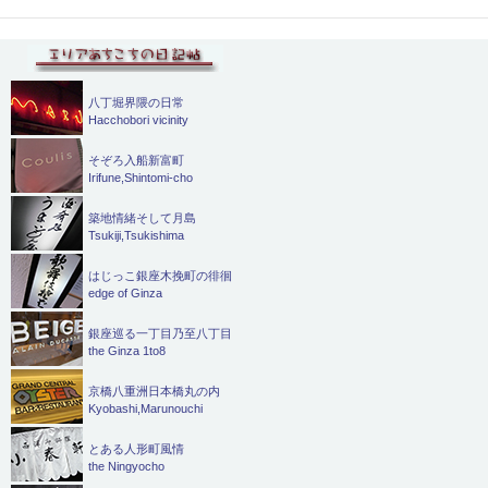
八丁堀界隈の日常
Hacchobori vicinity
そぞろ入船新富町
Irifune,Shintomi-cho
築地情緒そして月島
Tsukiji,Tsukishima
はじっこ銀座木挽町の徘徊
edge of Ginza
銀座巡る一丁目乃至八丁目
the Ginza 1to8
京橋八重洲日本橋丸の内
Kyobashi,Marunouchi
とある人形町風情
the Ningyocho