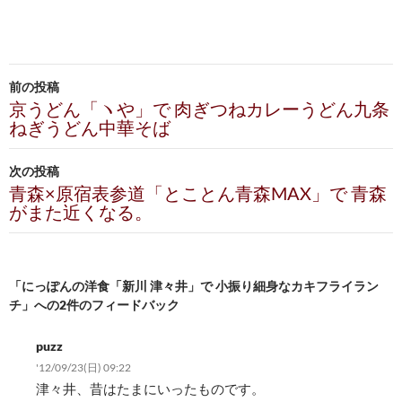
投
前の投稿
稿
京うどん「ヽや」で 肉ぎつねカレーうどん九条
ねぎうどん中華そば
ナ
ビ
次の投稿
青森×原宿表参道「とことん青森MAX」で 青森
ゲ
がまた近くなる。
ー
シ
「にっぽんの洋食「新川 津々井」で 小振り細身なカキフライラン
ョ
チ」への2件のフィードバック
ン
puzz
'12/09/23(日) 09:22
津々井、昔はたまにいったものです。