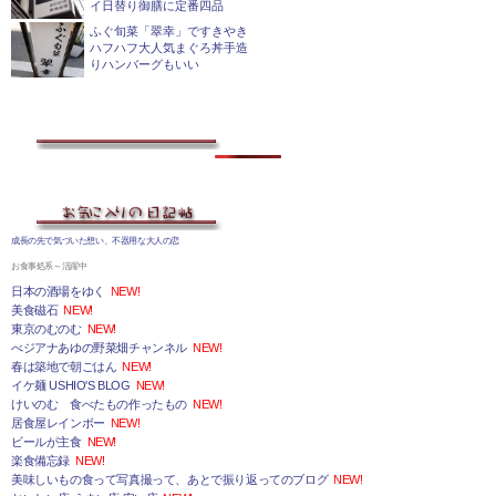
イ日替り御膳に定番四品
ふぐ旬菜「翠幸」ですきやき
ハフハフ大人気まぐろ丼手造
りハンバーグもいい
成長の先で気づいた想い、不器用な大人の恋
お食事処系～活躍中
日本の酒場をゆく
NEW!
美食磁石
NEW!
東京のむのむ
NEW!
べジアナあゆの野菜畑チャンネル
NEW!
春は築地で朝ごはん
NEW!
イケ麺 USHIO'S BLOG
NEW!
けいのむ 食べたもの作ったもの
NEW!
居食屋レインボー
NEW!
ビールが主食
NEW!
楽食備忘録
NEW!
美味しいもの食って写真撮って、あとで振り返ってのブログ
NEW!