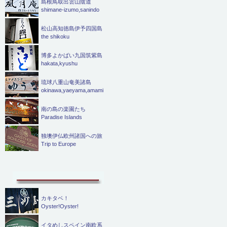
島根鳥取出雲山陰道
shimane-izumo,sanindo
松山高知徳島伊予四国島
the shikoku
博多よかばい九国筑紫島
hakata,kyushu
琉球八重山奄美諸島
okinawa,yaeyama,amami
南の島の楽園たち
Paradise Islands
独墺伊仏欧州諸国への旅
Trip to Europe
カキタベ！
Oyster!Oyster!
イタめしスペイン南欧系