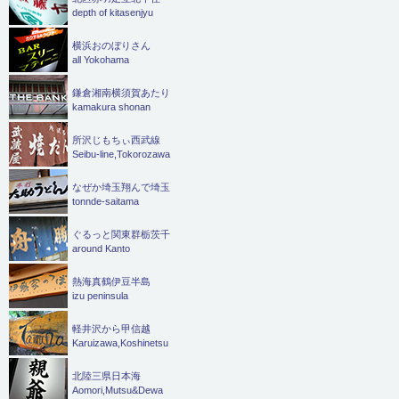
depth of kitasenjyu
横浜おのぼりさん
all Yokohama
鎌倉湘南横須賀あたり
kamakura shonan
所沢じもちぃ西武線
Seibu-line,Tokorozawa
なぜか埼玉翔んで埼玉
tonnde-saitama
ぐるっと関東群栃茨千
around Kanto
熱海真鶴伊豆半島
izu peninsula
軽井沢から甲信越
Karuizawa,Koshinetsu
北陸三県日本海
Aomori,Mutsu&Dewa