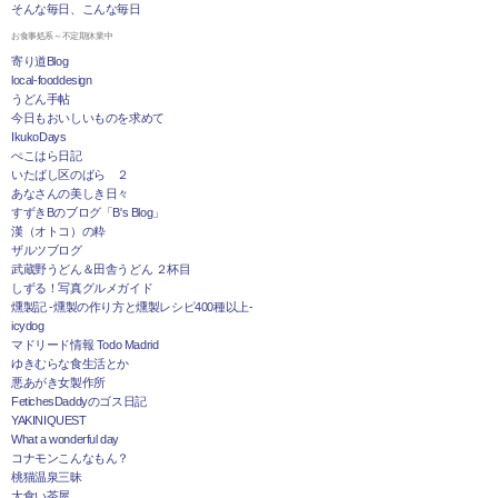
そんな毎日、こんな毎日
お食事処系～不定期休業中
寄り道Blog
local-fooddesign
うどん手帖
今日もおいしいものを求めて
IkukoDays
ぺこはら日記
いたばし区のばら ２
あなさんの美しき日々
すずきBのブログ「B's Blog」
漢（オトコ）の粋
ザルツブログ
武蔵野うどん＆田舎うどん ２杯目
しずる！写真グルメガイド
燻製記 -燻製の作り方と燻製レシピ400種以上-
icydog
マドリード情報 Todo Madrid
ゆきむらな食生活とか
悪あがき女製作所
FetichesDaddyのゴス日記
YAKINIQUEST
What a wonderful day
コナモンこんなもん？
桃猫温泉三昧
大食い茶屋