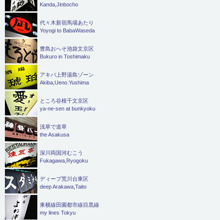
Kanda,Jinbocho
代々木新宿馬場あたり
Yoyogi to BabaWaseda
豊島おへそ池袋文京区
Bukuro in Toshimaku
アキバ上野湯島ゾーン
Akiba,Ueno.Yushima
ところ谷根千文京区
ya-ne-sen at bunkyoku
浅草で道草
the Asakusa
深川両国河むこう
Fukagawa,Ryogoku
ディープ荒川台東区
deep Arakawa,Taito
東横線田園都市線目黒線
my lines Tokyu