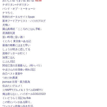
おいしい店 うまい店 安い店
NEW!
ナポリタン×ナポリタン
バンド・オブ・トーキョー☆
ナマろぐ。
乾杯のポータルサイトSyupo
新米フードアナリスト・ハツのブログ
犬悔い
園山真希絵「こころのごはん手帖」
居酒屋礼賛
旨い料理に旨い酒！
くにろく 東京食べある記
最後の晩餐にはまだ早い
しょうが焼きに恋してる
資格ゲッターが行く！
油屋ごはん
じぶん日記
関谷江里の京都暮らし（時々パリ）
やまけんの出張食い倒れ日記
自己ベスト更新中
つれづれ蕎麦
journaux 出挙・親力親為
住みたいグルメ！
☆HAPPYグルメ＆トラベルDIARY☆
俺は座らない。ハイボールGOGOGO!
くいどうらく日記 by Bob
この世にパンがある限り。
ワンコイン的食べ歩き生活。