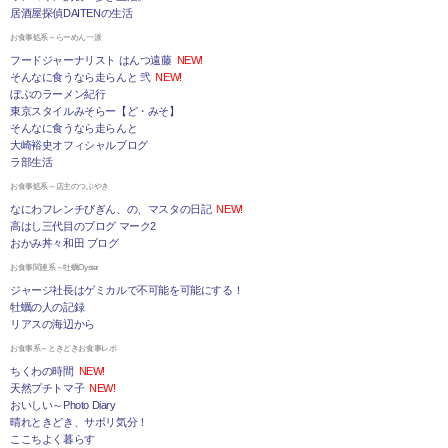
居酒屋探偵DAITENの生活
お食事処系～らーめん一派
フードジャーナリスト はんつ遠藤
NEW!
そんなに食うなら走らんと 弐
NEW!
ぼぶのラーメン紀行
東京スタイルみそらー【ど・みそ】
そんなに食うなら走らんと
大崎裕史オフィシャルブログ
ラ部生活
お食事処系～店主のつぶやき
なにわフレンチびぎん、の、マスタの日記
NEW!
高はし三代目のブログ マーク2
おかみ丼々和田 ブログ
お食事関連系～牡蠣Oyster
ジャージ社長はゲミカルで不可能を可能にする！
牡蠣の人の記録
リアスの海辺から
お食事系～ときどきお食事レポ
ちくわの時間
NEW!
天然プチトマ子
NEW!
おいしい～Photo Diary
晴れときどき、サボリ気分！
ここちよく暮らす