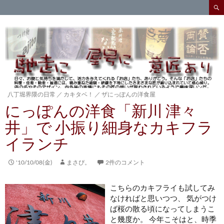
検
索
コ
ン
テ
ン
ツ
へ
ス
キ
八丁堀界隈の日常
／
カキタベ！
／
ザにっぽんの洋食屋
ッ
にっぽんの洋食「新川 津々
プ
井」で 小振り細身なカキフラ
イランチ
'10/10/08(金)
まさぴ。
2件のコメント
こちらのカキフライも試してみ
なければと思いつつ、 気がつけ
ば桜の散る頃になってしまうこ
と幾度か。 今年こそはと、時季