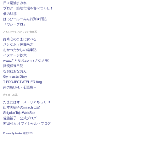
日々是油まみれ
ブログ 築地市場を食べつくせ！
佃の旦那
はっぴーふーみん行列★日記
『ワシ・ブロ』
どちらかというとノンお食事系
好奇心のままに食べる
さとなお（佐藤尚之）
おかべたかしの編集記
イヌゲージ鉄犬
www.さとなお.com（さなメモ）
猪突猛進日記
なおねおなおん
Gymnastic Diary
T-PROJECT ATELIER blog
南の島LIFE－石垣島－
音を楽しむ系
たまにはオーストリアちっく ３
山本実樹子のmiracle日記
Shigeko Tojo Web Site
佐藤裕子 公式ブログ
村田和人 オフィシャル・ブログ
Powered by livedoor 相互RSS