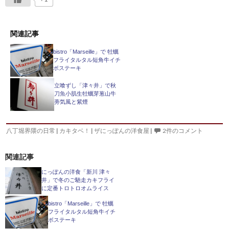
関連記事
bistro「Marseille」で 牡蠣
フライタルタル短角牛イチ
ボステーキ
立喰ずし「津々井」で秋
刀魚小肌生牡蠣芽葱山牛
蒡気風と紫煙
八丁堀界隈の日常
|
カキタベ！
|
ザにっぽんの洋食屋
|
2件のコメント
関連記事
にっぽんの洋食「新川 津々
井」で冬のご馳走カキフライ
に定番トロトロオムライス
bistro「Marseille」で 牡蠣
フライタルタル短角牛イチ
ボステーキ