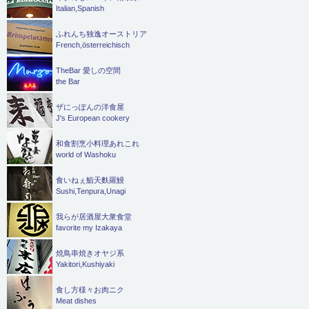
Italian,Spanish
ふれんち独逸オーストリア
French,österreichisch
TheBar 愛しの空間
the Bar
ザにっぽんの洋食屋
J's European cookery
和食割烹小料理あれこれ
world of Washoku
食いねぇ鮨天麩羅鰻
Sushi,Tenpura,Unagi
我らが居酒屋大衆食堂
favorite my Izakaya
焼鳥串焼きオヤジ系
Yakitori,Kushiyaki
食し方様々お肉ニク
Meat dishes