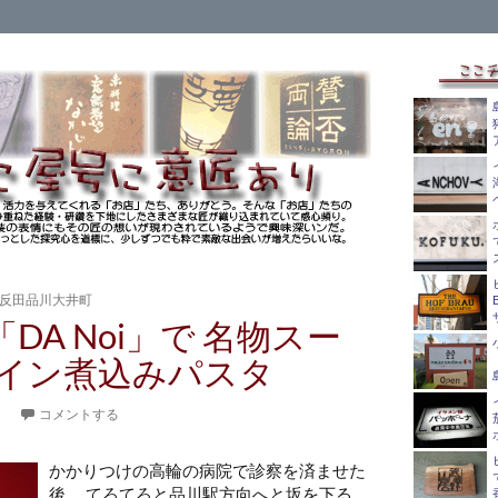
反田品川大井町
nt「DA Noi」で 名物スー
イン煮込みパスタ
。
コメントする
かかりつけの高輪の病院で診察を済ませた
後、 てろてろと品川駅方向へと坂を下る。