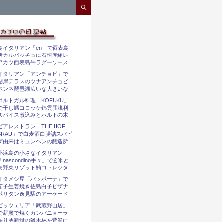
コンテンツへスキップ
島イタリアン「en」で西表島
猪カルパッチョに石垣産鮪レ
アカツ西表島牛ラグーソース
イタリアン「アンチョビ」で
湖岸テラスのツナアンチョビ
ペンネ琵琶湖広いな大きいな
ポルトガル料理「KOFUKU」
で干し鱈コロッケ錦雲豚浅利
スパイス煮込みとホルトの木
ビアレストラン「THE HOF
BRAU」で白麦酒白腸詰スパピ
ザ由来はミュンヘンの醸造所
小浜島の小さなイタリアン
「nascondino手々」で玄米と
島野菜リゾット鮪コトレッタ
イタメシ屋「パッポーナ」で
茄子生姜焼き佐島白子ピザナ
ポリタン逸見駅のアーケード
ピッツェリア「武蔵野山居」
で薪窯で焼くカンパニョーラ
香り豚新緑の雑木林を背景に