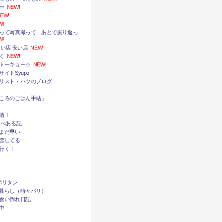
ー
NEW!
EW!
W!
って写真撮って、あとで振り返っ
W!
い店 安い店
NEW!
く
NEW!
トーキョー☆
NEW!
イトSyupo
リスト・ハツのブログ
ころのごはん手帖」
酒！
食べある記
まだ早い
恋してる
行く！
ポリタン
暮らし（時々パリ）
食い倒れ日記
中