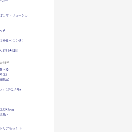
バーガー
ぼけマトリョーシカ
っき
場を食べつくせ！
ん行列★日記
ンお食事系
食べる
尚之）
編集記
.com（さなメモ）
LIER blog
石垣島－
トリアちっく ３