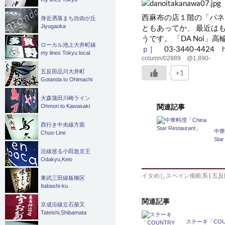
西麻布の店１階の「パネ
身近洒落まち自由が丘
ともあってか、 最近はも
Jiyugaoka
うです。 「DA Noi」
ローカル池上大井町線
ｐ］
03-3440-4424
my lines Tokyu local
column/02889 @1,890-
五反田品川大井町
+1
Gotanda to Ohimachi
大森蒲田川崎ライン
関連記事
Ohmori to Kawasaki
西行き中央線方面
中華
Chuo-Line
Star
沿線巡る小田急京王
Odakyu,Keio
イタめしスペイン南欧系
|
五反
東武三田線板橋区
Itabashi-ku
関連記事
京成沿線立石柴又
Tateishi,Shibamata
ステーキ「COU