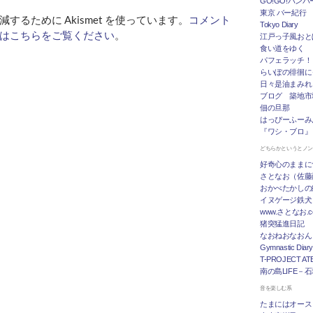
GO!GO!ハン
東京 バー紀行
するために Akismet を使っています。
コメント
Tokyo Diary
はこちらをご覧ください
。
江戸っ子風おと
食い道をゆく
パフェラッチ！
らいぽの徘徊に
日々是油まみれ
ブログ 築地市
佃の旦那
はっぴーふーみ
『ワシ・ブロ』
どちらかというとノ
好奇心のままに
さとなお（佐藤
おかべたかしの
イヌゲージ鉄犬
www.さとなお
猪突猛進日記
なおねおなおん
Gymnastic Diary
T-PROJECT ATE
南の島LIFE－
音を楽しむ系
たまにはオース