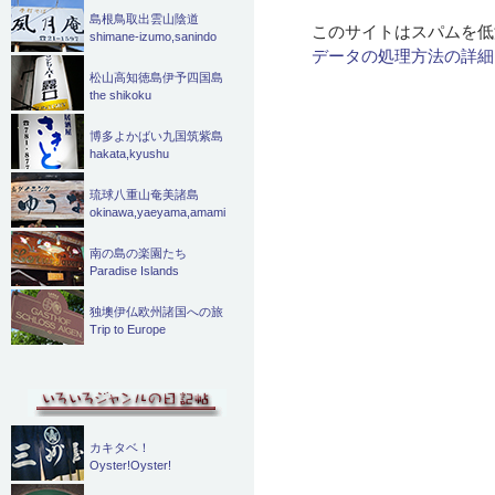
島根鳥取出雲山陰道
このサイトはスパムを低減
shimane-izumo,sanindo
データの処理方法の詳細
松山高知徳島伊予四国島
the shikoku
博多よかばい九国筑紫島
hakata,kyushu
琉球八重山奄美諸島
okinawa,yaeyama,amami
南の島の楽園たち
Paradise Islands
独墺伊仏欧州諸国への旅
Trip to Europe
カキタベ！
Oyster!Oyster!