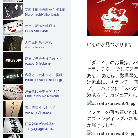
室町本町小舟町から横山町
Muromachi-Nihonbashi
オヤジ新橋外堀通り
that's Shinbashi
大門三田第一京浜
いるのが見つかります。
daiichi-keihin
麻布プラチナ漫ろ歩き
「ダノイ」のお昼は、パ
Azabu.Shirokane
せランチＣ、 そしてス
ある。 あとは、数量限
広尾から六本木から霞町
Hiroo between Roppongi
は素直に、Ａランチ。 
プ」、パスタに「スパゲ
渋谷恵比寿中目エリア
気取らず、カジュアルに
Ebisu.Shibuya,Nakame.
青山赤坂うらおもて
ソファーの落ち着いた朱
Aoyama.Akasaka
のブランディングパネル
が届きました。
四谷神楽坂お堀沿い
Yotuya,Kagurazaka