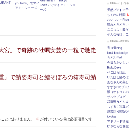
Restaurant「Tokyo
AURANT」
お食事系～ときどき
Joe's」でマイアミ・ジョ
ーズ
天然プチトマ子
ちくわの時間
N
おいしい～Photo 
晴れときどき、
ここちよく暮ら
そんな毎日、こ
お食事処系～不定期
寄り道Blog
大宮」で奇跡の牡蠣安芸の一粒で馳走
local-fooddesign
うどん手帖
今日もおいしい
IkukoDays
ぺこはら日記
重」で鯖姿寿司と鱧そぼろの箱寿司鯖
いたばし区のば
あなさんの美し
すずきBのブログ「
漢（オトコ）の
ザルツブログ
武蔵野うどん＆
しずる！写真グ
燻製記 -燻製の
icydog
ることはありません。
※
が付いている欄は必須項目です
マドリード情報 To
ゆきむらな食生