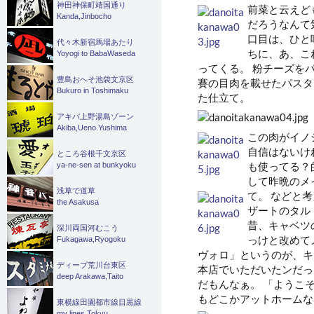
神田神保町靖国通り
前菜と云えど
Kanda,Jinbocho
だろうなんて
口目は、ひと
代々木新宿馬場あたり
ちに、あ、こ
Yoyogi to BabaWaseda
ってくる。 粉チーズを
豊島おへそ池袋文京区
賽の目肉を載せたパスタ
Bukuro in Toshimaku
た仕立て。
アキバ上野湯島ゾーン
Akiba,Ueno.Yushima
この肉がイノ
自信はないけ
ところ谷根千文京区
も使ってる？
ya-ne-sen at bunkyoku
して昨晩のメ
浅草で道草
て。 などと
the Asakusa
ザートのタル
昔、キャベツ
深川両国河むこう
っけと改めて
Fukagawa,Ryogoku
ヴォロ」というのが、キ
ディープ荒川台東区
本店でいただいたンだっ
deep Arakawa,Taito
だもんなぁ。 「ようこ
もどこかアットホームな雰
東横線田園都市線目黒線
my lines Tokyu