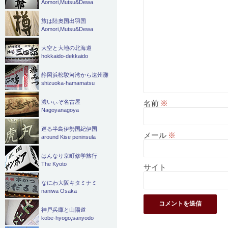
Aomori,Mutsu&Dewa
旅は陸奥国出羽国
Aomori,Mutsu&Dewa
大空と大地の北海道
hokkaido-dekkaido
静岡浜松駿河湾から遠州灘
shizuoka-hamamatsu
名前
※
濃いぃぞ名古屋
Nagoyanagoya
巡る半島伊勢国紀伊国
メール
※
around Kise peninsula
はんなり京町修学旅行
The Kyoto
サイト
なにわ大阪キタミナミ
naniwa Osaka
神戸兵庫と山陽道
kobe-hyogo,sanyodo