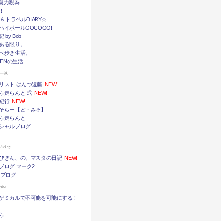
挙・親力親為
！
メ＆トラベルDIARY☆
ハイボールGOGOGO!
by Bob
ある限り。
べ歩き生活。
TENの生活
ん一派
リスト はんつ遠藤
NEW!
ら走らんと 弐
NEW!
紀行
NEW!
そらー【ど・みそ】
ら走らんと
シャルブログ
つぶやき
びぎん、の、マスタの日記
NEW!
ブログ マーク2
 ブログ
ter
ゲミカルで不可能を可能にする！
ら