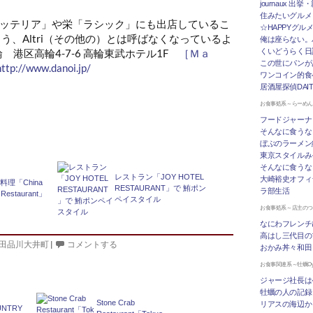
journaux 出
住みたいグルメ
ッテリア」や栄「ラシック」にも出店しているこ
☆HAPPYグル
う、Altri（その他の）とは呼ばなくなっているよ
俺は座らない。
高輪 港区高輪4-7-6 高輪東武ホテル1F
［Ｍａ
くいどうらく日記 
この世にパンが
http://www.danoi.jp/
ワンコイン的食
居酒屋探偵DAI
お食事処系～らーめ
フードジャーナ
そんなに食うな
ぼぶのラーメン
東京スタイルみ
そんなに食うな
レストラン「JOY HOTEL
大崎裕史オフィ
料理「China
RESTAURANT」で 鮪ポン
ラ部生活
 Restaurant」
ペイスタイル
お食事処系～店主の
なにわフレンチ
高はし三代目の
田品川大井町
|
コメントする
おかみ丼々和田
お食事関連系～牡蠣Oys
ジャージ社長は
牡蠣の人の記録
Stone Crab
リアスの海辺か
NTRY