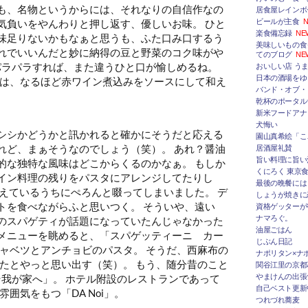
も、名物というからには、それなりの自信作なの
居食屋レインボ
気負いをやんわりと押し返す、優しいお味。 ひと
ビールが主食
N
楽食備忘録
NE
味足りないかもなぁと思うも、ふた口み口するう
美味しいもの食
れでいいんだと妙に納得の豆と野菜のコク味がや
てのブログ
NE
パラパラすれば、また違うひと口が愉しめるね。
おいしい店 うま
日本の酒場をゆ
は、なるほど赤ワイン煮込みをソースにして和え
バンド・オブ・
乾杯のポータルサ
新米フードアナ
犬悔い
シシかどうかと訊かれると確かにそうだと応える
園山真希絵「こ
れど、まぁそうなのでしょう（笑）。 あれ？醤油
居酒屋礼賛
旨い料理に旨い
的な独特な風味はどこからくるのかなぁ。 もしか
くにろく 東京
イン料理の残りをパスタにアレンジしてたりし
最後の晩餐には
考えているうちにぺろんと啜ってしまいました。
デ
しょうが焼きに
トを食べながらふと思いつく。 そういや、遠い
資格ゲッターが
ナマろぐ。
のスパゲティが話題になっていたんじゃなかった
油屋ごはん
メニューを眺めると、「スパゲッティーニ カー
じぶん日記
ャベツとアンチョビのパスタ。 そうだ、西麻布の
ナポリタン×ナ
たとやっと思い出す（笑）。 もう、随分昔のこと
関谷江里の京都
そ我が家へ」。 ホテル附設のレストランであって
やまけんの出張
自己ベスト更新
囲気をもつ「DA Noi」。
つれづれ蕎麦