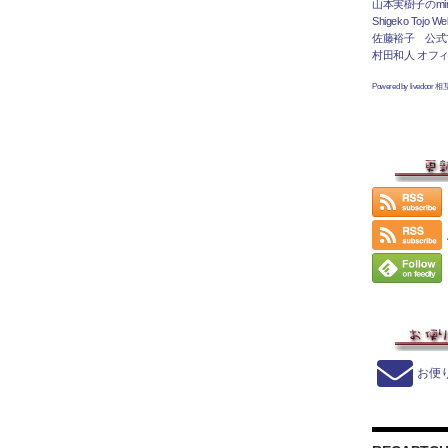
山本実樹子のmir
Shigeko Tojo Web
佐藤裕子 公式
村田和人 オフ
Powered by livedoor 
お便