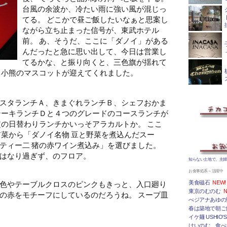
台風の余波か、冷たい雨に強い風が混じっ
てる。 どこかで昼ご飯したいなぁと思案し
ながら立ち止まった信号が、東武ホテル
前。 あ、そうだ、ここに「ダノイ」がある
んだったと急に思い出して、今日は営業し
てるかな、と振り向くと、三色旗が揺れて
 小熊のマスコットが迎えてくれました。
スタランチＡ、きまぐれランチＢ、シェフおかま
テーキランチＤと４つのグレードのコースランチが
定の日替わりランチかいっそアラカルトか。 ここ
前菜から「ダノイ名物 豆と野菜を煮込んだスー
ティー二 猪の赤ワイン煮込み」を選びました。
はなり過ぎず、のフロア。
知らない土地で、主
お食事処系～活躍中
色やテーブルクロスのピンクもきっと、入口廻り
美食磁石
NEW!
東京のむのむ
N
の赤をモチーフにしているのだろうね。 スープ皿
べジアナあゆの
春は築地で朝ご
イケ麺 USHIO'S
けいのむ 食べ