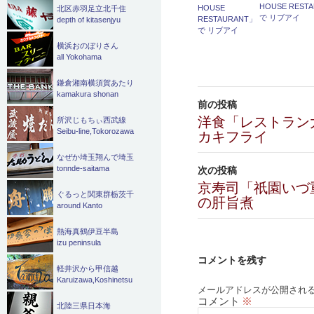
HOUSE REST
北区赤羽足立北千住
で リブアイ
depth of kitasenjyu
横浜おのぼりさん
all Yokohama
鎌倉湘南横須賀あたり
投
kamakura shonan
前の投稿
稿
洋食「レストラン
所沢じもちぃ西武線
Seibu-line,Tokorozawa
カキフライ
ナ
なぜか埼玉翔んで埼玉
ビ
次の投稿
tonnde-saitama
京寿司「祇園いづ
ゲ
ぐるっと関東群栃茨千
の肝旨煮
around Kanto
ー
熱海真鶴伊豆半島
シ
izu peninsula
コメントを残す
ョ
軽井沢から甲信越
Karuizawa,Koshinetsu
ン
メールアドレスが公開され
コメント
※
北陸三県日本海