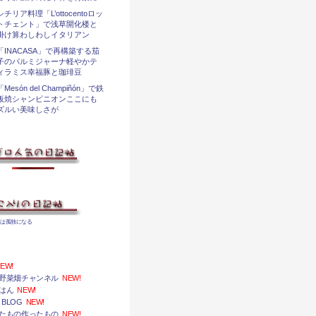
シチリア料理「L’ottocentoロッ
トチェント」で浅草開化楼と
掛け算わしわしイタリアン
「INACASA」で再構築する茄
子のパルミジャーナ軽やかテ
ィラミス幸福豚と珈琲豆
「Mesón del Champiñón」で鉄
板焼シャンピニオンここにも
ズルい美味しさが
婦は孤独になる
EW!
野菜畑チャンネル
NEW!
はん
NEW!
 BLOG
NEW!
たもの作ったもの
NEW!