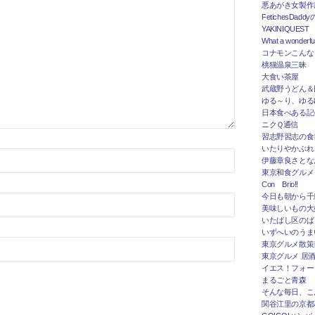
悪あがき女製作
FetichesDad
YAKINIQUEST
What a wonderfu
コナモンこんな
桃猫温泉三昧
大食い茶屋
武蔵野うどん＆
ゆる～り、ゆる
日本食べある記＠
ニクＱ通信
習志野習志の食
いたりやかぶれ
伊藤章良さとな
東京和食グルメ
Con Brio!!
今日も朝から千
美味しいもの大
いたばし区のば
いずへいのうま
東京グルメ散策
東京グルメ 居
イエス！フォー
まるごと青森
そんな毎日、こ
関谷江里の京都