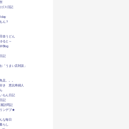
所
dyのゴス日記
l day
もん？
田舎うどん
ゆると～
Blog
日記
お「うまい店対談」
鳥足。。。
好き 恵比寿婦人
ら
いもん日記
日記
酒屋訪問記
リンデブ★
んな毎日
暮らし