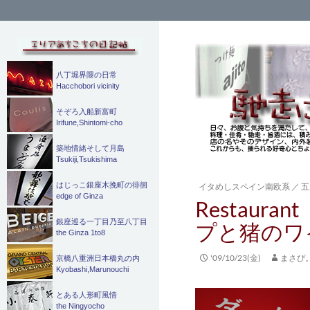
検
索
八丁堀界隈の日常
Hacchobori vicinity
そぞろ入船新富町
Irifune,Shintomi-cho
築地情緒そして月島
Tsukiji,Tsukishima
はじっこ銀座木挽町の徘徊
イタめしスペイン南欧系
／
五
edge of Ginza
Restaura
銀座巡る一丁目乃至八丁目
プと猪のワ
the Ginza 1to8
'09/10/23(金)
まさぴ
京橋八重洲日本橋丸の内
Kyobashi,Marunouchi
とある人形町風情
the Ningyocho