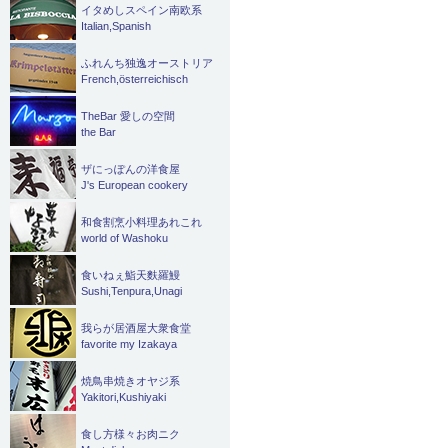
イタめしスペイン南欧系
Italian,Spanish
ふれんち独逸オーストリア
French,österreichisch
TheBar 愛しの空間
the Bar
ザにっぽんの洋食屋
J's European cookery
和食割烹小料理あれこれ
world of Washoku
食いねぇ鮨天麩羅鰻
Sushi,Tenpura,Unagi
我らが居酒屋大衆食堂
favorite my Izakaya
焼鳥串焼きオヤジ系
Yakitori,Kushiyaki
食し方様々お肉ニク