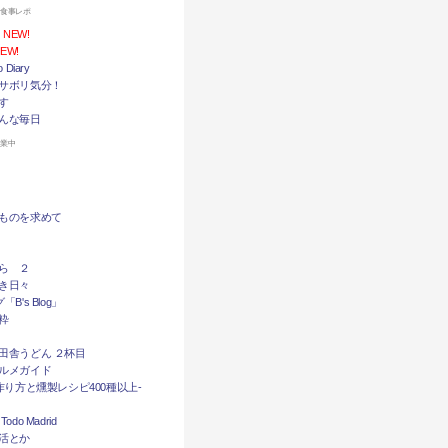
お食事レポ
NEW!
EW!
Diary
サボリ気分！
す
んな毎日
休業中
ものを求めて
ら ２
き日々
B's Blog」
粋
田舎うどん ２杯目
ルメガイド
作り方と燻製レシピ400種以上-
do Madrid
活とか