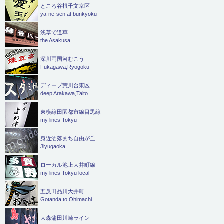
ところ谷根千文京区
ya-ne-sen at bunkyoku
浅草で道草
the Asakusa
深川両国河むこう
Fukagawa,Ryogoku
ディープ荒川台東区
deep Arakawa,Taito
東横線田園都市線目黒線
my lines Tokyu
身近洒落まち自由が丘
Jiyugaoka
ローカル池上大井町線
my lines Tokyu local
五反田品川大井町
Gotanda to Ohimachi
大森蒲田川崎ライン