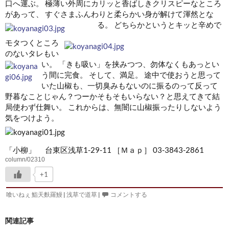
口へ運ぶ。 極薄い外周にカリッと香ばしきクリスピーなところ
があって、 すぐさまふんわりと柔らかい身が解けて渾然とな
る。
どちらかというとキッと辛めで
モタつくところ
のないタレもい
い。
「きも吸い」を挟みつつ、勿体なくもあっとい
う間に完食。 そして、満足。 途中で使おうと思って
いた山椒も、一切臭みもないのに振るのって反って
野暮なことじゃん？つーかそもそもいらない？と思えてきて結
局使わず仕舞い。 これからは、無闇に山椒振ったりしないよう
気をつけよう。
「小柳」 台東区浅草1-29-11 ［Ｍａｐ］ 03-3843-2861
column/02310
+1
喰いねぇ 鮨天麩羅鰻
|
浅草で道草
|
コメントする
関連記事