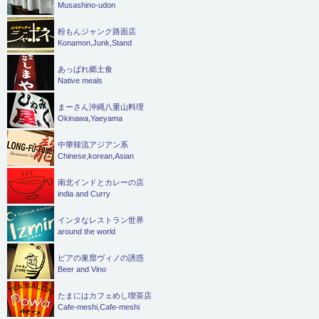
Musashino-udon
粉もんジャンク路面店
Konamon,Junk,Stand
あっぱれ郷土食
Native meals
まーさん沖縄八重山料理
Okinawa,Yaeyama
中華韓流アジアン系
Chinese,korean,Asian
南北インドとカレーの店
india and Curry
インタなレストラン世界
around the world
ビアの巣窟ヴィノの誘惑
Beer and Vino
たまにはカフェめし喫茶店
Cafe-meshi,Cafe-meshi