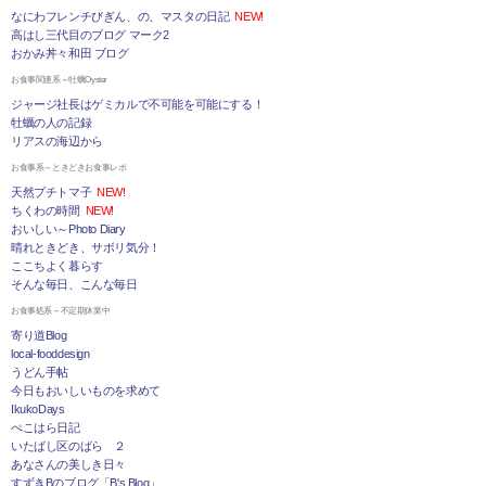
なにわフレンチびぎん、の、マスタの日記
NEW!
高はし三代目のブログ マーク2
おかみ丼々和田 ブログ
お食事関連系～牡蠣Oyster
ジャージ社長はゲミカルで不可能を可能にする！
牡蠣の人の記録
リアスの海辺から
お食事系～ときどきお食事レポ
天然プチトマ子
NEW!
ちくわの時間
NEW!
おいしい～Photo Diary
晴れときどき、サボリ気分！
ここちよく暮らす
そんな毎日、こんな毎日
お食事処系～不定期休業中
寄り道Blog
local-fooddesign
うどん手帖
今日もおいしいものを求めて
IkukoDays
ぺこはら日記
いたばし区のばら ２
あなさんの美しき日々
すずきBのブログ「B's Blog」