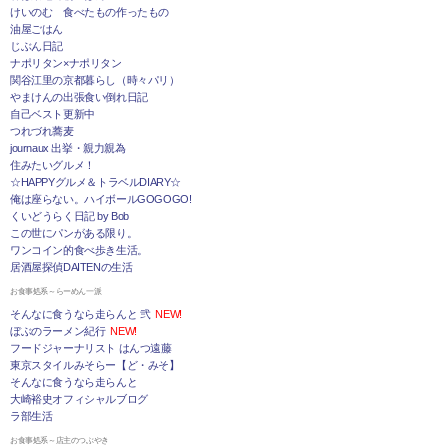
けいのむ 食べたもの作ったもの
油屋ごはん
じぶん日記
ナポリタン×ナポリタン
関谷江里の京都暮らし（時々パリ）
やまけんの出張食い倒れ日記
自己ベスト更新中
つれづれ蕎麦
journaux 出挙・親力親為
住みたいグルメ！
☆HAPPYグルメ＆トラベルDIARY☆
俺は座らない。ハイボールGOGOGO!
くいどうらく日記 by Bob
この世にパンがある限り。
ワンコイン的食べ歩き生活。
居酒屋探偵DAITENの生活
お食事処系～らーめん一派
そんなに食うなら走らんと 弐
NEW!
ぼぶのラーメン紀行
NEW!
フードジャーナリスト はんつ遠藤
東京スタイルみそらー【ど・みそ】
そんなに食うなら走らんと
大崎裕史オフィシャルブログ
ラ部生活
お食事処系～店主のつぶやき