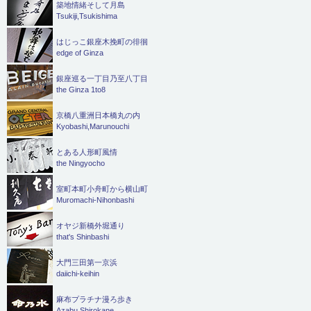
築地情緒そして月島
Tsukiji,Tsukishima
はじっこ銀座木挽町の徘徊
edge of Ginza
銀座巡る一丁目乃至八丁目
the Ginza 1to8
京橋八重洲日本橋丸の内
Kyobashi,Marunouchi
とある人形町風情
the Ningyocho
室町本町小舟町から横山町
Muromachi-Nihonbashi
オヤジ新橋外堀通り
that's Shinbashi
大門三田第一京浜
daiichi-keihin
麻布プラチナ漫ろ歩き
Azabu.Shirokane