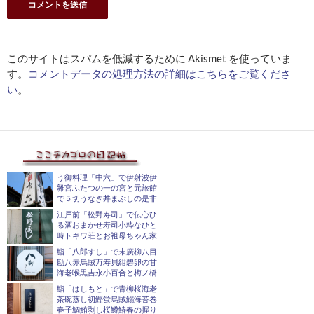
このサイトはスパムを低減するために Akismet を使っていま
す。
コメントデータの処理方法の詳細はこちらをご覧くださ
い
。
う御料理「中六」で伊射波伊
雜宮ふたつの一の宮と元旅館
で５切うなぎ丼まぶしの是非
江戸前「松野寿司」で伝心ひ
る酒おまかせ寿司小粋なひと
時トキワ荘とお祖母ちゃん家
鮨「八郎すし」で末廣柳八目
勘八赤烏賊万寿貝紺碧卵の甘
海老喉黒吉永小百合と梅ノ橋
鮨「はしもと」で青柳桜海老
茶碗蒸し初鰹蛍烏賊鰯海苔巻
春子鯛鮪剥し桜鱒鰆春の握り