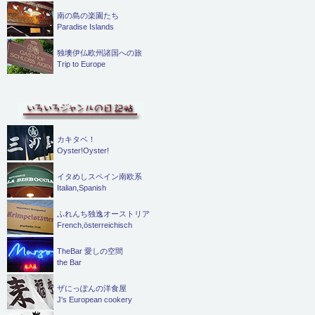
南の島の楽園たち
Paradise Islands
独墺伊仏欧州諸国への旅
Trip to Europe
カキタベ！
Oyster!Oyster!
イタめしスペイン南欧系
Italian,Spanish
ふれんち独逸オーストリア
French,österreichisch
TheBar 愛しの空間
the Bar
ザにっぽんの洋食屋
J's European cookery