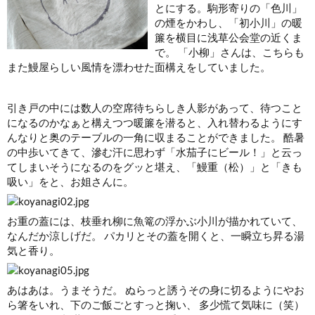
とにする。駒形寄りの「色川」
の煙をかわし、「初小川」の暖
簾を横目に浅草公会堂の近くま
で。 「小柳」さんは、こちらも
また鰻屋らしい風情を漂わせた面構えをしていました。
引き戸の中には数人の空席待ちらしき人影があって、待つこと
になるのかなぁと構えつつ暖簾を潜ると、入れ替わるようにす
んなりと奥のテーブルの一角に収まることができました。 酷暑
の中歩いてきて、滲む汗に思わず「水茄子にビール！」と云っ
てしまいそうになるのをグッと堪え、「鰻重（松）」と「きも
吸い」をと、お姐さんに。
お重の蓋には、枝垂れ柳に魚篭の浮かぶ小川が描かれていて、
なんだか涼しげだ。 パカリとその蓋を開くと、一瞬立ち昇る湯
気と香り。
あはあは。うまそうだ。 ぬらっと誘うその身に切るようにやお
ら箸をいれ、下のご飯ごとすっと掬い、 多少慌て気味に（笑）