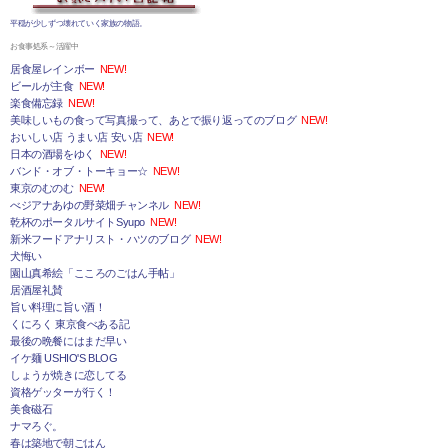
平穏が少しずつ壊れていく家族の物語。
お食事処系～活躍中
居食屋レインボー
NEW!
ビールが主食
NEW!
楽食備忘録
NEW!
美味しいもの食って写真撮って、あとで振り返ってのブログ
NEW!
おいしい店 うまい店 安い店
NEW!
日本の酒場をゆく
NEW!
バンド・オブ・トーキョー☆
NEW!
東京のむのむ
NEW!
べジアナあゆの野菜畑チャンネル
NEW!
乾杯のポータルサイトSyupo
NEW!
新米フードアナリスト・ハツのブログ
NEW!
犬悔い
園山真希絵「こころのごはん手帖」
居酒屋礼賛
旨い料理に旨い酒！
くにろく 東京食べある記
最後の晩餐にはまだ早い
イケ麺 USHIO'S BLOG
しょうが焼きに恋してる
資格ゲッターが行く！
美食磁石
ナマろぐ。
春は築地で朝ごはん