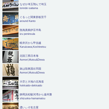
なぜか埼玉翔んで埼玉
tonnde-saitama
ぐるっと関東群栃茨千
around Kanto
熱海真鶴伊豆半島
izu peninsula
軽井沢から甲信越
Karuizawa,Koshinetsu
北陸三県日本海
Aomori,Mutsu&Dewa
旅は陸奥国出羽国
Aomori,Mutsu&Dewa
大空と大地の北海道
hokkaido-dekkaido
静岡浜松駿河湾から遠州灘
shizuoka-hamamatsu
濃いぃぞ名古屋