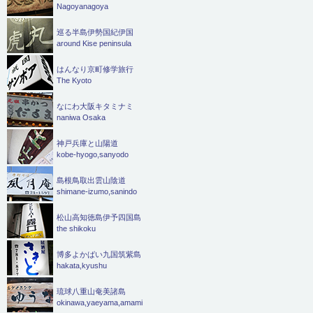
Nagoyanagoya
巡る半島伊勢国紀伊国
around Kise peninsula
はんなり京町修学旅行
The Kyoto
なにわ大阪キタミナミ
naniwa Osaka
神戸兵庫と山陽道
kobe-hyogo,sanyodo
島根鳥取出雲山陰道
shimane-izumo,sanindo
松山高知徳島伊予四国島
the shikoku
博多よかばい九国筑紫島
hakata,kyushu
琉球八重山奄美諸島
okinawa,yaeyama,amami