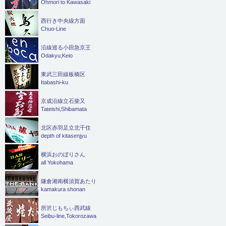
Ohmori to Kawasaki
西行き中央線方面
Chuo-Line
沿線巡る小田急京王
Odakyu,Keio
東武三田線板橋区
Itabashi-ku
京成沿線立石柴又
Tateishi,Shibamata
北区赤羽足立北千住
depth of kitasenjyu
横浜おのぼりさん
all Yokohama
鎌倉湘南横須賀あたり
kamakura shonan
所沢じもちぃ西武線
Seibu-line,Tokorozawa