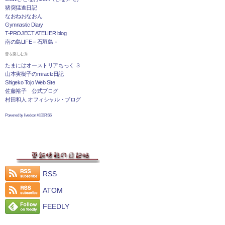
猪突猛進日記
なおねおなおん
Gymnastic Diary
T-PROJECT ATELIER blog
南の島LIFE－石垣島－
音を楽しむ系
たまにはオーストリアちっく ３
山本実樹子のmiracle日記
Shigeko Tojo Web Site
佐藤裕子 公式ブログ
村田和人 オフィシャル・ブログ
Powered by livedoor 相互RSS
RSS
ATOM
FEEDLY