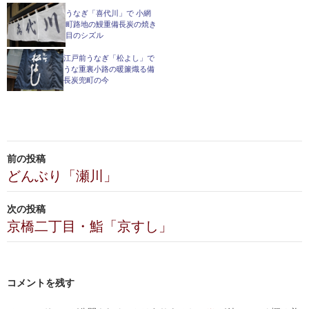
うなぎ「喜代川」で 小網
町路地の鰻重備長炭の焼き
目のシズル
江戸前うなぎ「松よし」で
うな重裏小路の暖簾熾る備
長炭兜町の今
投
前の投稿
稿
どんぶり「瀬川」
ナ
次の投稿
ビ
京橋二丁目・鮨「京すし」
ゲ
ー
コメントを残す
シ