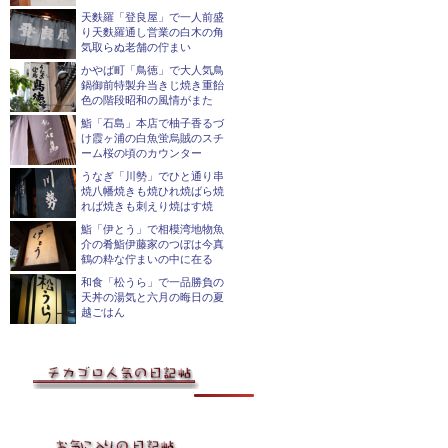
天麩羅「登良屋」で一人前盛
り天麩羅通し営業の白木の角
気取らぬ老舗の佇まい
かやば町「鳥徳」で大人気鳥
鍋御前特製弁当きじ焼き重飴
色の階段昭和の風情がまた
鮨「石島」本店で柚子香るづ
け霞ヶ浦の白魚蛍烏賊のスチ
ーム桜の頃のカウンター
うなぎ「川勢」でひと通り串
焼八幡焼きも焼ひれ焼ばら焼
れば焼きも刺えり焼はす焼
鮨「伊とう」で相模湾地物魚
介の肴鮨伊藤家のつぼは今真
鶴の粋な佇まいの中に在る
和食「松うら」で一品勝負の
天丼の湯気と六月の晦日の夏
越ごはん