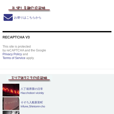
お便りはこちらから
RECAPTCHA V3
This site is protected
by reCAPTCHA and the Google
Privacy Policy
and
Terms of Service
apply.
八丁堀界隈の日常
Hacchobori vicinity
そぞろ入船新富町
Irifune,Shintomi-cho