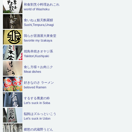
和食割烹小料理あれこれ
world of Washoku
食いねぇ鮨天麩羅鰻
Sushi,Tenpura,Unagi
我らが居酒屋大衆食堂
favorite my Izakaya
焼鳥串焼きオヤジ系
Yakitori,Kushiyaki
食し方様々お肉ニク
Meat dishes
好きなのさ ラーメン
beloved Ramen
するする蕎麦の粋
Let's suck in Soba
饂飩はズルっといこう
Let's suck in Udon
郷愁の武蔵野うどん