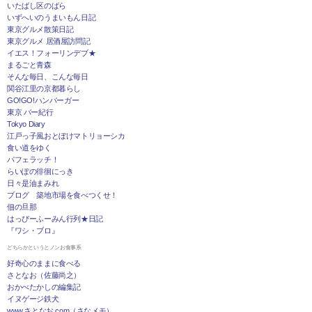
いたばし区のばら
いずへいのうまいもん日記
東京グルメ散策日記
東京グルメ 居酒屋訪問記
イエス！フォーリンデブ★
まるごと青森
そんな毎日、こんな毎日
関谷江里の京都暮らし
GO!GO!ハンバーガー
東京 バー紀行
Tokyo Diary
江戸っ子風おとぼけマトリョーシカ
食い道をゆく
パフェラッチ！
らいぽの徘徊にっき
日々是油まみれ
ブログ 築地市場を食べつくせ！
佃の旦那
はっぴーふーみん行列★日記
『ワシ・ブロ』
どちらかというとノンお食事系
好奇心のままに食べる
さとなお（佐藤尚之）
おかべたかしの編集記
イヌゲージ鉄犬
www.さとなお.com（さなメモ）