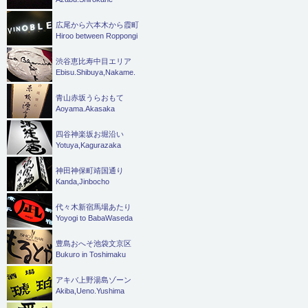
広尾から六本木から霞町
Hiroo between Roppongi
渋谷恵比寿中目エリア
Ebisu.Shibuya,Nakame.
青山赤坂うらおもて
Aoyama.Akasaka
四谷神楽坂お堀沿い
Yotuya,Kagurazaka
神田神保町靖国通り
Kanda,Jinbocho
代々木新宿馬場あたり
Yoyogi to BabaWaseda
豊島おへそ池袋文京区
Bukuro in Toshimaku
アキバ上野湯島ゾーン
Akiba,Ueno.Yushima