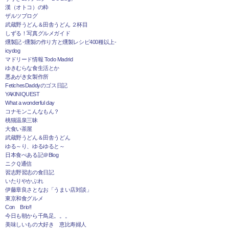
漢（オトコ）の粋
ザルツブログ
武蔵野うどん＆田舎うどん ２杯目
しずる！写真グルメガイド
燻製記 -燻製の作り方と燻製レシピ400種以上-
icydog
マドリード情報 Todo Madrid
ゆきむらな食生活とか
悪あがき女製作所
FetichesDaddyのゴス日記
YAKINIQUEST
What a wonderful day
コナモンこんなもん？
桃猫温泉三昧
大食い茶屋
武蔵野うどん＆田舎うどん
ゆる～り、ゆるゆると～
日本食べある記＠Blog
ニクＱ通信
習志野習志の食日記
いたりやかぶれ
伊藤章良さとなお「うまい店対談」
東京和食グルメ
Con Brio!!
今日も朝から千鳥足。。。
美味しいもの大好き 恵比寿婦人