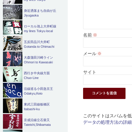
身近洒落まち自由が丘
Jiyugaoka
ローカル池上大井町線
my lines Tokyu local
名前
※
五反田品川大井町
Gotanda to Ohimachi
メール
※
大森蒲田川崎ライン
Ohmori to Kawasaki
サイト
西行き中央線方面
Chuo-Line
沿線巡る小田急京王
Odakyu,Keio
東武三田線板橋区
Itabashi-ku
このサイトはスパムを低減
京成沿線立石柴又
データの処理方法の詳細
Tateishi,Shibamata