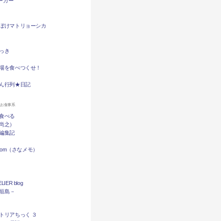
バーガー
ぼけマトリョーシカ
っき
場を食べつくせ！
ん行列★日記
ンお食事系
食べる
尚之）
編集記
.com（さなメモ）
LIER blog
石垣島－
トリアちっく ３