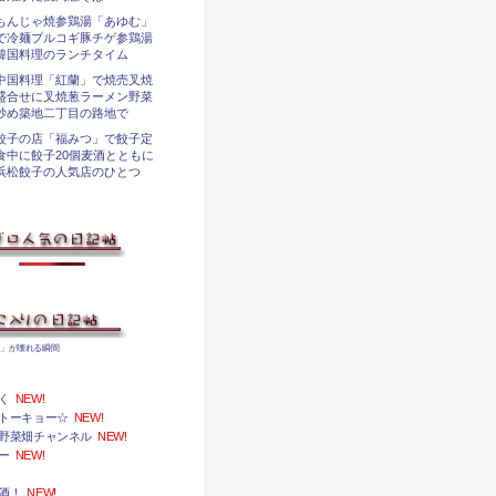
もんじゃ焼参鶏湯「あゆむ」
で冷麺プルコギ豚チゲ参鶏湯
韓国料理のランチタイム
中国料理「紅蘭」で焼売叉焼
盛合せに叉焼葱ラーメン野菜
炒め築地二丁目の路地で
餃子の店「福みつ」で餃子定
食中に餃子20個麦酒とともに
浜松餃子の人気店のひとつ
前」が壊れる瞬間
く
NEW!
トーキョー☆
NEW!
野菜畑チャンネル
NEW!
ー
NEW!
酒！
NEW!