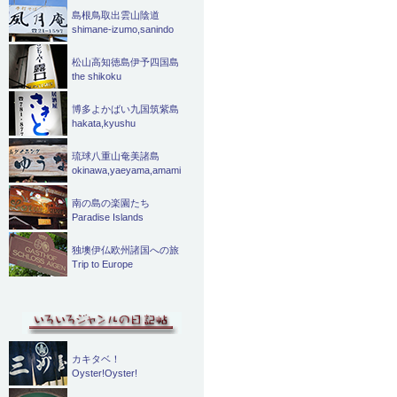
島根鳥取出雲山陰道
shimane-izumo,sanindo
松山高知徳島伊予四国島
the shikoku
博多よかばい九国筑紫島
hakata,kyushu
琉球八重山奄美諸島
okinawa,yaeyama,amami
南の島の楽園たち
Paradise Islands
独墺伊仏欧州諸国への旅
Trip to Europe
カキタベ！
Oyster!Oyster!