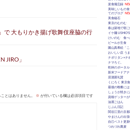
楽食備忘録
NE
美味しいもの食
てのブログ
NE
美食磁石
東京のむのむ
春は築地で朝ご
」で 大もりかき揚げ歌舞伎座脇の行
イケ麺 USHIO'S
けいのむ 食べ
ビールが主食
園山真希絵「こ
おいしい店 うま
 JIRO」
ナポリタン×ナ
ナマろぐ。
乾杯のポータルサ
新米フードアナ
居酒屋礼賛
くにろく 東京
最後の晩餐には
しょうが焼きに
ることはありません。
※
が付いている欄は必須項目です
資格ゲッターが
油屋ごはん
じぶん日記
関谷江里の京都
やまけんの出張
自己ベスト更新
つれづれ蕎麦