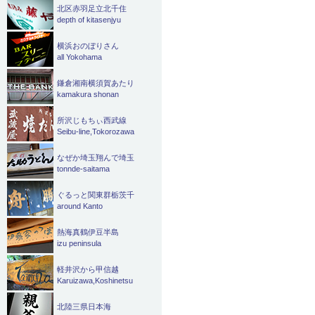
北区赤羽足立北千住
depth of kitasenjyu
横浜おのぼりさん
all Yokohama
鎌倉湘南横須賀あたり
kamakura shonan
所沢じもちぃ西武線
Seibu-line,Tokorozawa
なぜか埼玉翔んで埼玉
tonnde-saitama
ぐるっと関東群栃茨千
around Kanto
熱海真鶴伊豆半島
izu peninsula
軽井沢から甲信越
Karuizawa,Koshinetsu
北陸三県日本海