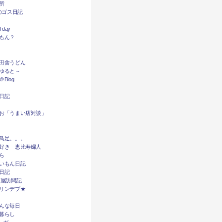
所
dyのゴス日記
l day
もん？
田舎うどん
ゆると～
Blog
日記
お「うまい店対談」
鳥足。。。
好き 恵比寿婦人
ら
いもん日記
日記
酒屋訪問記
リンデブ★
んな毎日
暮らし