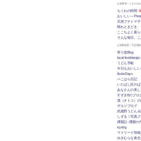
お食事系～ときどき
ちくわの時間
N
おいしい～Photo 
天然プチトマ子
晴れときどき、
ここちよく暮ら
そんな毎日、こ
お食事処系～不定期
寄り道Blog
local-fooddesign
うどん手帖
今日もおいしい
IkukoDays
ぺこはら日記
いたばし区のば
あなさんの美し
すずきBのブログ「
漢（オトコ）の
ザルツブログ
武蔵野うどん＆
しずる！写真グ
燻製記 -燻製の
icydog
マドリード情報 To
ゆきむらな食生