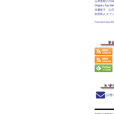
山本実樹子のmir
Shigeko Tojo Web
佐藤裕子 公式
村田和人 オフ
Powered by livedoor 
お便