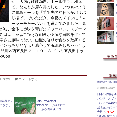
か、店内はほぼ満席。ホール中央に相席
で、なんとか席を得ました。いつものよう
に青島ビールを「手羽先のやわらかパリパ
リ揚げ」
でいただき、今夜のメインに「マ
ーラーチャーハン」を選んでみました。見
がら、全体に赤味を帯びたチャーハン
。スプーン
むほほ、麻ぁで辣ぁな刺激が明確な旨味を伴って
辛さに厭味はない。山椒の香りが食欲を鼓舞する
ハンもありだなぁと感心して腕組みしちゃったよ
 品川区西五反田２－１０－８ ドルミ五反田ドゥ
9068
川大井町
|
コメントする
結婚生活の「当たり
お食事処系～活躍中
日本の酒場をゆ
バンド・オブ・
新福菜館」
Café「vivement
べジアナあゆの
ってきまし
dimanche」で 様々にコー
居食屋レインボ
ヒー薫る喫茶魂パフェ
犬悔い
NEW!
旨い料理に旨い