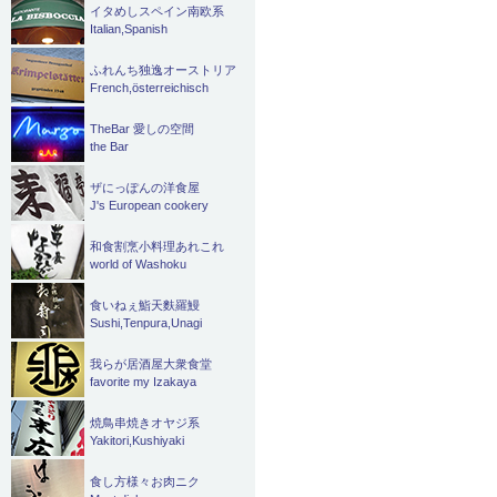
イタめしスペイン南欧系
Italian,Spanish
ふれんち独逸オーストリア
French,österreichisch
TheBar 愛しの空間
the Bar
ザにっぽんの洋食屋
J's European cookery
和食割烹小料理あれこれ
world of Washoku
食いねぇ鮨天麩羅鰻
Sushi,Tenpura,Unagi
我らが居酒屋大衆食堂
favorite my Izakaya
焼鳥串焼きオヤジ系
Yakitori,Kushiyaki
食し方様々お肉ニク