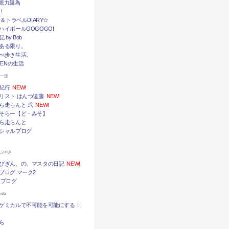
挙・親力親為
！
メ＆トラベルDIARY☆
ハイボールGOGOGO!
by Bob
ある限り。
べ歩き生活。
TENの生活
ん一派
紀行
NEW!
リスト はんつ遠藤
NEW!
ら走らんと 弐
NEW!
そらー【ど・みそ】
ら走らんと
シャルブログ
つぶやき
びぎん、の、マスタの日記
NEW!
ブログ マーク2
 ブログ
ter
ゲミカルで不可能を可能にする！
ら