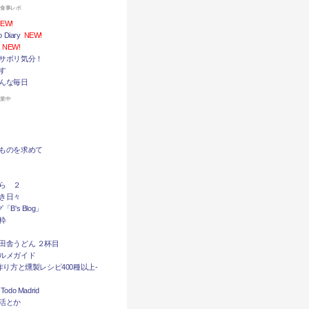
お食事レポ
EW!
Diary
NEW!
NEW!
サボリ気分！
す
んな毎日
休業中
ものを求めて
ら ２
き日々
B's Blog」
粋
田舎うどん ２杯目
ルメガイド
作り方と燻製レシピ400種以上-
do Madrid
活とか