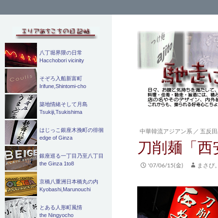
検
索
八丁堀界隈の日常
Hacchobori vicinity
そぞろ入船新富町
Irifune,Shintomi-cho
築地情緒そして月島
Tsukiji,Tsukishima
はじっこ銀座木挽町の徘徊
中華韓流アジアン系
／
五反田
edge of Ginza
刀削麺「西
銀座巡る一丁目乃至八丁目
the Ginza 1to8
'07/06/15(金)
まさぴ
京橋八重洲日本橋丸の内
Kyobashi,Marunouchi
とある人形町風情
the Ningyocho