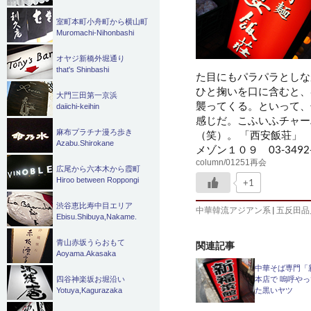
室町本町小舟町から横山町
Muromachi-Nihonbashi
オヤジ新橋外堀通り
that's Shinbashi
た目にもパラパラとしな
ひと掬いを口に含むと、
大門三田第一京浜
襲ってくる。といって、
daiichi-keihin
感じだ。こふいふチャー
麻布プラチナ漫ろ歩き
（笑）。 「西安飯荘」
Azabu.Shirokane
メゾン１０９ 03-3492-
column/01251再会
広尾から六本木から霞町
Hiroo between Roppongi
+1
渋谷恵比寿中目エリア
中華韓流アジアン系
|
五反田品
Ebisu.Shibuya,Nakame.
青山赤坂うらおもて
関連記事
Aoyama.Akasaka
中華そば専門「
四谷神楽坂お堀沿い
本店で 嗚呼や
Yotuya,Kagurazaka
た黒いヤツ