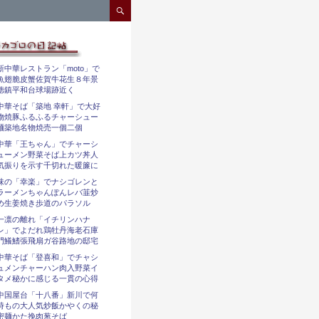
コンテンツへスキップ
新中華レストラン「moto」で
魚翅脆皮蟹佐賀牛花生８年景
徳鎮平和台球場跡近く
中華そば「築地 幸軒」で大好
物焼豚ふるふるチャーシュー
麺築地名物焼売一個二個
中華「王ちゃん」でチャーシ
ューメン野菜そば上カツ丼人
気振りを示す千切れた暖簾に
味の「幸楽」でナシゴレンと
ラーメンちゃんぽんレバ韮炒
め生姜焼き歩道のパラソル
一凛の離れ「イチリンハナ
レ」でよだれ鶏牡丹海老石庫
門鱶鰭張飛扇ガ谷路地の邸宅
中華そば「登喜和」でチャシ
ュメンチャーハン肉入野菜イ
タメ秘かに感じる一貫の心得
中国屋台「十八番」新川で何
時もの大人気炒飯かやくの秘
密麺かた挽肉葱そば