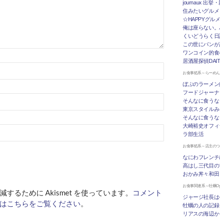
journaux 出
住みたいグルメ
☆HAPPYグル
俺は座らない。
くいどうらく日記 
この世にパンが
ワンコイン的食
居酒屋探偵DAI
お食事処系～らーめ
ぼぶのラーメン
フードジャーナ
そんなに食うな
東京スタイルみ
そんなに食うな
大崎裕史オフィ
ラ部生活
お食事処系～店主の
なにわフレンチ
高はし三代目の
おかみ丼々和田
お食事関連系～牡蠣Oys
するために Akismet を使っています。
コメント
ジャージ社長は
はこちらをご覧ください
。
牡蠣の人の記録
リアスの海辺か