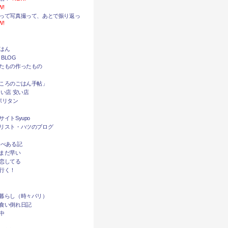
W!
って写真撮って、あとで振り返っ
W!
はん
 BLOG
たもの作ったもの
ころのごはん手帖」
い店 安い店
ポリタン
イトSyupo
リスト・ハツのブログ
食べある記
まだ早い
恋してる
行く！
暮らし（時々パリ）
食い倒れ日記
中