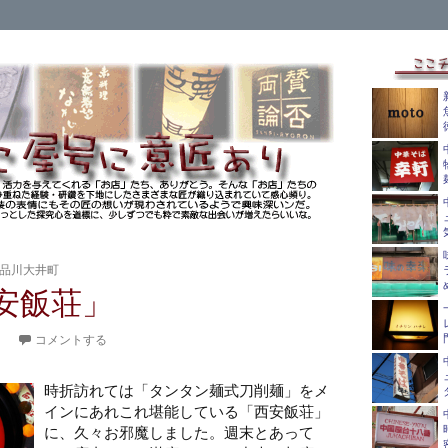
品川大井町
安飯荘」
。
コメントする
時折訪れては「タンタン麺式刀削麺」
をメ
インにあれこれ堪能している「西安飯荘」
に、久々お邪魔しました。週末とあって