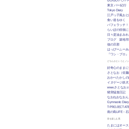
GO!GO!ハン
東京 バー紀行
Tokyo Diary
江戸っ子風おと
食い道をゆく
パフェラッチ！
らいぽの徘徊に
日々是油まみれ
ブログ 築地市
佃の旦那
はっぴーふーみ
『ワシ・ブロ』
どちらかというとノ
好奇心のままに
さとなお（佐藤
おかべたかしの
イヌゲージ鉄犬
www.さとなお
猪突猛進日記
なおねおなおん
Gymnastic Diary
T-PROJECT ATE
南の島LIFE－
音を楽しむ系
たまにはオース