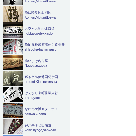
Aomori,Mutsu&Dewa
旅は陸奥国出羽国
Aomori,Mutsu&Dewa
大空と大地の北海道
hokkaido-dekkaido
静岡浜松駿河湾から遠州灘
shizuoka-hamamatsu
濃いぃぞ名古屋
Nagoyanagoya
巡る半島伊勢国紀伊国
around Kise peninsula
はんなり京町修学旅行
The Kyoto
なにわ大阪キタミナミ
naniwa Osaka
神戸兵庫と山陽道
kobe-hyogo,sanyodo