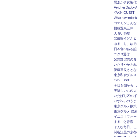
悪あがき女製作
FetichesDad
YAKINIQUEST
What a wonderfu
コナモンこんな
桃猫温泉三昧
大食い茶屋
武蔵野うどん＆
ゆる～り、ゆる
日本食べある記＠
ニクＱ通信
習志野習志の食
いたりやかぶれ
伊藤章良さとな
東京和食グルメ
Con Brio!!
今日も朝から千
美味しいもの大
いたばし区のば
いずへいのうま
東京グルメ散策
東京グルメ 居
イエス！フォー
まるごと青森
そんな毎日、こ
関谷江里の京都