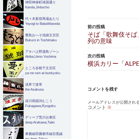
神田神保町靖国通り
Kanda,Jinbocho
代々木新宿馬場あたり
投
Yoyogi to BabaWaseda
前の投稿
稿
そば「歌舞伎そば
豊島おへそ池袋文京区
列の意味
Bukuro in Toshimaku
ナ
アキバ上野湯島ゾーン
ビ
次の投稿
Akiba,Ueno.Yushima
横浜カリー「ALPEN
ゲ
ところ谷根千文京区
ya-ne-sen at bunkyoku
ー
浅草で道草
シ
コメントを残す
the Asakusa
ョ
深川両国河むこう
メールアドレスが公開され
Fukagawa,Ryogoku
コメント
※
ン
ディープ荒川台東区
deep Arakawa,Taito
東横線田園都市線目黒線
my lines Tokyu