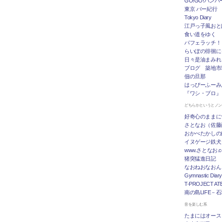
GO!GO!ハン
東京 バー紀行
Tokyo Diary
江戸っ子風おと
食い道をゆく
パフェラッチ！
らいぽの徘徊に
日々是油まみれ
ブログ 築地市
佃の旦那
はっぴーふーみ
『ワシ・ブロ』
どちらかというとノ
好奇心のままに
さとなお（佐藤
おかべたかしの
イヌゲージ鉄犬
www.さとなお
猪突猛進日記
なおねおなおん
Gymnastic Diary
T-PROJECT ATE
南の島LIFE－
音を楽しむ系
たまにはオース