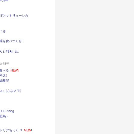
バーガー
ぼけマトリョーシカ
っき
場を食べつくせ！
ん行列★日記
ンお食事系
食べる
NEW!
尚之）
編集記
.com（さなメモ）
LIER blog
石垣島－
トリアちっく ３
NEW!