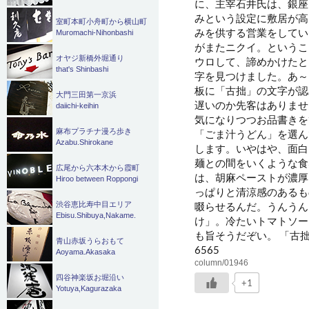
に、主宰石井氏は、銀座
みという設定に敷居が高
室町本町小舟町から横山町
みを供する営業をしてい
Muromachi-Nihonbashi
がまたニクイ。というこ
オヤジ新橋外堀通り
ウロして、諦めかけたと
that's Shinbashi
字を見つけました。あ～
板に「古拙」の文字が認
大門三田第一京浜
遅いのか先客はありませ
daiichi-keihin
気になりつつお品書きを
麻布プラチナ漫ろ歩き
「ごま汁うどん」を選ん
Azabu.Shirokane
します。いやはや、面白
麺との間をいくような食
広尾から六本木から霞町
は、胡麻ペーストが濃厚
Hiroo between Roppongi
っぱりと清涼感のあるも
渋谷恵比寿中目エリア
啜らせるんだ
。うんうん
Ebisu.Shibuya,Nakame.
け」。冷たいトマトソー
も旨そうだぞい。 「古拙」
青山赤坂うらおもて
6565
Aoyama.Akasaka
column/01946
四谷神楽坂お堀沿い
+1
Yotuya,Kagurazaka