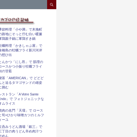
コンテンツへスキップ
季節料理「小や満」で木挽町
の路地にそっと佇む白い暖簾
軍鶏親子鍋に軍鶏すき鍋
牡蠣料理「かきしゃぶ屋」で
倉橋島の牡蠣フライ新川河岸
の想ひ出
とんかつ「にし邑」で 肌理の
ロースかつ小振り牡蠣フライ
旬の甘藍
喫茶「AMERICAN」で どどど
んと迫るタマゴサンドの雄姿
に挑む
レストラン「A Votre Sante
Endo」で フォトジェニックな
オムライス
焼肉の名門「天壇」で ロース
と筍×ひかり味噌カツのミルフ
ィーユ
立呑みうどん酒場「銀三」で
三丁目の肉うどん辛め肉汁つ
けめん