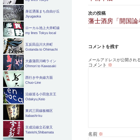
ナ
ビ
身近洒落まち自由が丘
次の投稿
Jiyugaoka
藩士酒房「開国論
ゲ
ローカル池上大井町線
ー
my lines Tokyu local
シ
五反田品川大井町
コメントを残す
Gotanda to Ohimachi
ョ
メールアドレスが公開され
大森蒲田川崎ライン
コメント
※
ン
Ohmori to Kawasaki
西行き中央線方面
Chuo-Line
沿線巡る小田急京王
Odakyu,Keio
東武三田線板橋区
Itabashi-ku
京成沿線立石柴又
Tateishi,Shibamata
名前
※