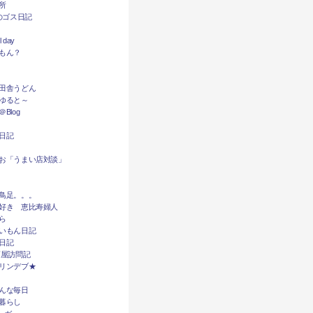
所
dyのゴス日記
l day
もん？
田舎うどん
ゆると～
Blog
日記
お「うまい店対談」
鳥足。。。
好き 恵比寿婦人
ら
いもん日記
日記
酒屋訪問記
リンデブ★
んな毎日
暮らし