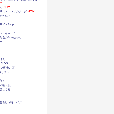
W!
く
NEW!
リスト・ハツのブログ
NEW!
まだ早い
イトSyupo
トーキョー☆
たもの作ったもの
ー
はん
 BLOG
い店 安い店
ポリタン
行く！
食べある記
恋してる
暮らし（時々パリ）
中