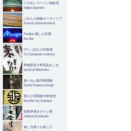
イタめしスペイン南欧系
Italian,Spanish
ふれんち独逸オーストリア
French,österreichisch
TheBar 愛しの空間
the Bar
ザにっぽんの洋食屋
J's European cookery
和食割烹小料理あれこれ
world of Washoku
食いねぇ鮨天麩羅鰻
Sushi,Tenpura,Unagi
我らが居酒屋大衆食堂
favorite my Izakaya
焼鳥串焼きオヤジ系
Yakitori,Kushiyaki
食し方様々お肉ニク