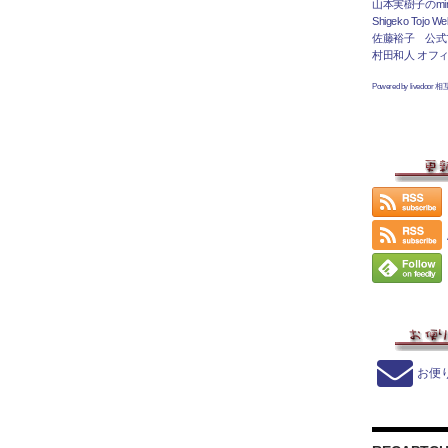
山本実樹子のmir
Shigeko Tojo Web
佐藤裕子 公式
村田和人 オフ
Powered by livedoor 
お便