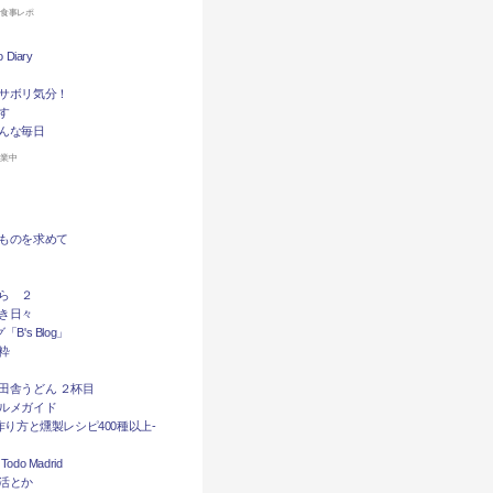
お食事レポ
Diary
サボリ気分！
す
んな毎日
休業中
ものを求めて
ら ２
き日々
B's Blog」
粋
田舎うどん ２杯目
ルメガイド
作り方と燻製レシピ400種以上-
do Madrid
活とか