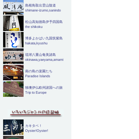
島根鳥取出雲山陰道
shimane-izumo,sanindo
松山高知徳島伊予四国島
the shikoku
博多よかばい九国筑紫島
hakata,kyushu
琉球八重山奄美諸島
okinawa,yaeyama,amami
南の島の楽園たち
Paradise Islands
独墺伊仏欧州諸国への旅
Trip to Europe
カキタベ！
Oyster!Oyster!