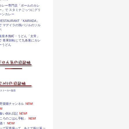
カレー専門店「ポールのカレ
ー」で スタミナごっつにグリ
ーンカレー
RESTAURANT「KAIRADA」
で マデイラの鶉バジルのソル
ベ
銀座木挽町・うどん「太常」
で 青果卸転じて九条葱にカレ
ーうどん
るストーカー疑惑
野菜畑チャンネル
NEW!
W!
食い倒れ日記
NEW!
ころのごはん手帖」
NEW!
酒！
NEW!
って写真撮って、あとで振り返っ