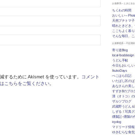
お食事系～ときどき
ちくわの時間
おいしい～Photo 
天然プチトマ子
晴れときどき、
ここちよく暮ら
そんな毎日、こ
お食事処系～不定期
寄り道Blog
local-fooddesign
うどん手帖
今日もおいしい
IkukoDays
ぺこはら日記
するために Akismet を使っています。
コメント
いたばし区のば
はこちらをご覧ください
。
あなさんの美し
すずきBのブログ「
漢（オトコ）の
ザルツブログ
武蔵野うどん＆
しずる！写真グ
燻製記 -燻製の
icydog
マドリード情報 To
ゆきむらな食生