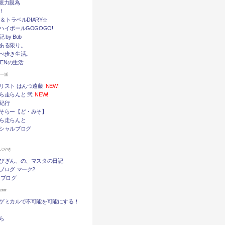
挙・親力親為
！
メ＆トラベルDIARY☆
ハイボールGOGOGO!
by Bob
ある限り。
べ歩き生活。
TENの生活
ん一派
リスト はんつ遠藤
NEW!
ら走らんと 弐
NEW!
紀行
そらー【ど・みそ】
ら走らんと
シャルブログ
つぶやき
びぎん、の、マスタの日記
ブログ マーク2
 ブログ
ter
ゲミカルで不可能を可能にする！
ら