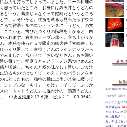
にお店を持ってしまっていました。コース料理の
く思っていたところ、お昼には鉄火丼とうどんの
るという。蕎麦じゃなくって饂飩だというところ
とで、いそいそと。住所を辿るも見当たらずウロ
ころで雑居ビルのエントランスに「うどん」の文
、ここかぁ。古びたつくりの階段を上がると、白
められます。右奥のテーブル席へ。立ち上がりが
ん。本鮪を使った５食限定の鉄火丼「古鉄丼」も
ひっくり返して、古拙うどんのラインナップから
でみました。合わせて「おいなりさん」もお願い
旨い麺です。稲庭うどんとラーメン系つけめんの
感と喉越し。ちゃんと粉の味がして旨い。ごま汁
に迫るものではなくて、かえしとのバランスをさ
のにとったもの。独特の麺に上手い具合に纏って
。シンプルな「もり」「かけ」、そして「ぶっか
爽やか青年に忍び寄
スの「トマトうどん」に温か汁の「鴨葱うどん」
 中央区銀座2-13-6 東ニビル２Ｆ 03-3543-
お食事処系～活躍中
べジアナあゆの
楽食備忘録
NE
やまけんの出張
園山真希絵「こ
旨い料理に旨い
美味しいもの食