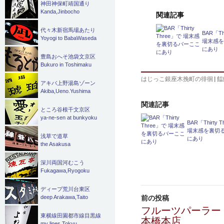
神田神保町靖国通り
Kanda,Jinbocho
関連記事
代々木新宿馬場あたり
BAR「Th
Yoyogi to BabaWaseda
場末感
にあり
豊島おへそ池袋文京区
Bukuro in Toshimaku
はじっこ銀座木挽町の徘徊
|
饂
アキバ上野湯島ゾーン
Akiba,Ueno.Yushima
関連記事
ところ谷根千文京区
ya-ne-sen at bunkyoku
BAR「Thirty 
場末感を裏切
浅草で道草
にあり
the Asakusa
深川両国河むこう
Fukagawa,Ryogoku
投
ディープ荒川台東区
前の投稿
deep Arakawa,Taito
稿
フルーツパーラー
東横線田園都市線目黒線
本橋本店
my lines Tokyu