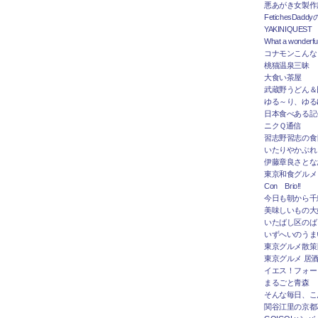
悪あがき女製作
FetichesDad
YAKINIQUEST
What a wonderfu
コナモンこんな
桃猫温泉三昧
大食い茶屋
武蔵野うどん＆
ゆる～り、ゆる
日本食べある記＠
ニクＱ通信
習志野習志の食
いたりやかぶれ
伊藤章良さとな
東京和食グルメ
Con Brio!!
今日も朝から千
美味しいもの大
いたばし区のば
いずへいのうま
東京グルメ散策
東京グルメ 居
イエス！フォー
まるごと青森
そんな毎日、こ
関谷江里の京都