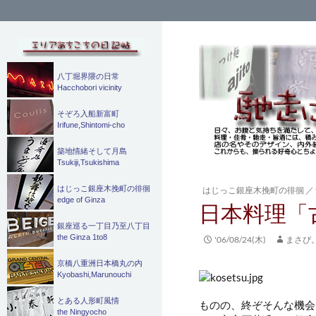
検
索
八丁堀界隈の日常
Hacchobori vicinity
そぞろ入船新富町
Irifune,Shintomi-cho
築地情緒そして月島
Tsukiji,Tsukishima
はじっこ銀座木挽町の徘徊
はじっこ銀座木挽町の徘徊
／
edge of Ginza
日本料理「
銀座巡る一丁目乃至八丁目
the Ginza 1to8
'06/08/24(木)
まさぴ
京橋八重洲日本橋丸の内
Kyobashi,Marunouchi
とある人形町風情
ものの、終ぞそんな機会
the Ningyocho