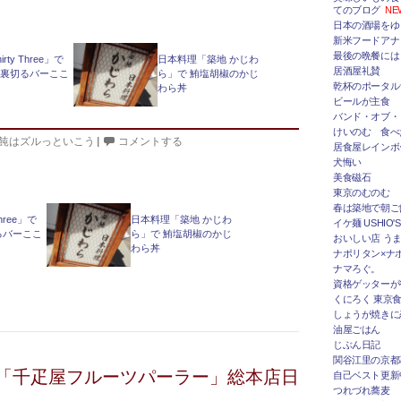
てのブログ
NE
日本の酒場をゆ
新米フードアナ
最後の晩餐には
irty Three」で
日本料理「築地 かじわ
居酒屋礼賛
を裏切るバーここ
ら」で 鮪塩胡椒のかじ
乾杯のポータルサ
わら丼
ビールが主食
バンド・オブ・
けいのむ 食べ
飩はズルっといこう
|
コメントする
居食屋レインボ
犬悔い
美食磁石
東京のむのむ
春は築地で朝ご
Three」で
日本料理「築地 かじわ
イケ麺 USHIO'S
るバーここ
ら」で 鮪塩胡椒のかじ
おいしい店 うま
わら丼
ナポリタン×ナ
ナマろぐ。
資格ゲッターが
くにろく 東京
しょうが焼きに
油屋ごはん
じぶん日記
関谷江里の京都
「千疋屋フルーツパーラー」総本店日
自己ベスト更新
つれづれ蕎麦