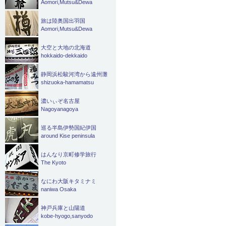
Aomori,Mutsu&Dewa
旅は陸奥国出羽国
Aomori,Mutsu&Dewa
大空と大地の北海道
hokkaido-dekkaido
静岡浜松駿河湾から遠州灘
shizuoka-hamamatsu
濃いぃぞ名古屋
Nagoyanagoya
巡る半島伊勢国紀伊国
around Kise peninsula
はんなり京町修学旅行
The Kyoto
なにわ大阪キタミナミ
naniwa Osaka
神戸兵庫と山陽道
kobe-hyogo,sanyodo