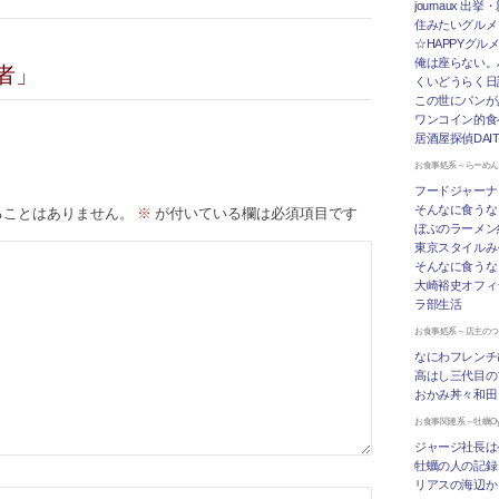
journaux 出
住みたいグルメ
☆HAPPYグル
俺は座らない。
者」
くいどうらく日記 
この世にパンが
ワンコイン的食
居酒屋探偵DAI
お食事処系～らーめ
フードジャーナ
そんなに食うな
ることはありません。
※
が付いている欄は必須項目です
ぼぶのラーメン
東京スタイルみ
そんなに食うな
大崎裕史オフィ
ラ部生活
お食事処系～店主の
なにわフレンチ
高はし三代目の
おかみ丼々和田
お食事関連系～牡蠣Oys
ジャージ社長は
牡蠣の人の記録
リアスの海辺か