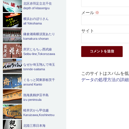
北区赤羽足立北千住
depth of kitasenjyu
メール
※
横浜おのぼりさん
all Yokohama
サイト
鎌倉湘南横須賀あたり
kamakura shonan
所沢じもちぃ西武線
Seibu-line,Tokorozawa
なぜか埼玉翔んで埼玉
tonnde-saitama
このサイトはスパムを低減
データの処理方法の詳細
ぐるっと関東群栃茨千
around Kanto
熱海真鶴伊豆半島
izu peninsula
軽井沢から甲信越
Karuizawa,Koshinetsu
北陸三県日本海