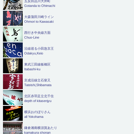
五反田品川大井町
Gotanda to Ohimachi
大森蒲田川崎ライン
Ohmori to Kawasaki
西行き中央線方面
Chuo-Line
沿線巡る小田急京王
Odakyu,Keio
東武三田線板橋区
Itabashi-ku
京成沿線立石柴又
Tateishi,Shibamata
北区赤羽足立北千住
depth of kitasenjyu
横浜おのぼりさん
all Yokohama
鎌倉湘南横須賀あたり
kamakura shonan