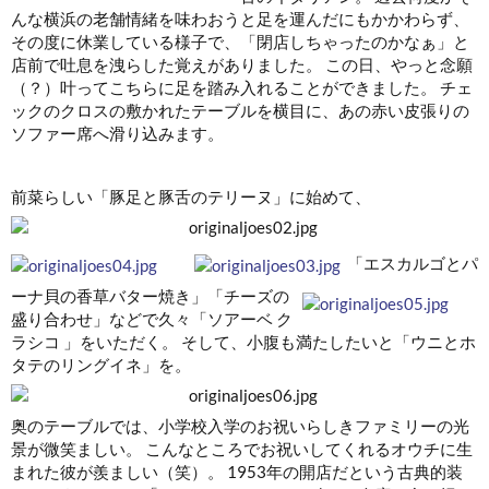
んな横浜の老舗情緒を味わおうと足を運んだにもかかわらず、
その度に休業している様子で、「閉店しちゃったのかなぁ」と
店前で吐息を洩らした覚えがありました。 この日、やっと念願
（？）叶ってこちらに足を踏み入れることができました。 チェ
ックのクロスの敷かれたテーブルを横目に、あの赤い皮張りの
ソファー席へ滑り込みます。
前菜らしい「豚足と豚舌のテリーヌ」に始めて、
「エスカルゴとパ
ーナ貝の香草バター焼き」「チーズの
盛り合わせ」などで久々「ソアーベ ク
ラシコ 」をいただく。 そして、小腹も満たしたいと「ウニとホ
タテのリングイネ」を。
奥のテーブルでは、小学校入学のお祝いらしきファミリーの光
景が微笑ましい。 こんなところでお祝いしてくれるオウチに生
まれた彼が羨ましい（笑）。 1953年の開店だという古典的装