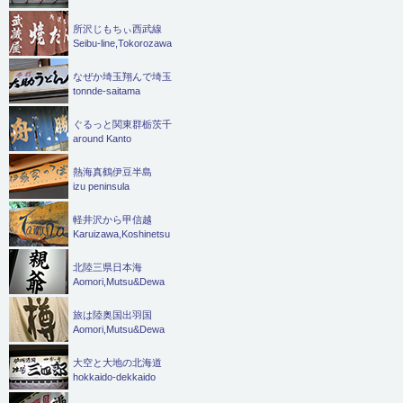
所沢じもちぃ西武線
Seibu-line,Tokorozawa
なぜか埼玉翔んで埼玉
tonnde-saitama
ぐるっと関東群栃茨千
around Kanto
熱海真鶴伊豆半島
izu peninsula
軽井沢から甲信越
Karuizawa,Koshinetsu
北陸三県日本海
Aomori,Mutsu&Dewa
旅は陸奥国出羽国
Aomori,Mutsu&Dewa
大空と大地の北海道
hokkaido-dekkaido