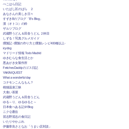
ぺこはら日記
いたばし区のばら ２
あなさんの美しき日々
すずきBのブログ「B's Blog」
漢（オトコ）の粋
ザルツブログ
武蔵野うどん＆田舎うどん ２杯目
しずる！写真グルメガイド
燻製記 -燻製の作り方と燻製レシピ400種以上-
icydog
マドリード情報 Todo Madrid
ゆきむらな食生活とか
悪あがき女製作所
FetichesDaddyのゴス日記
YAKINIQUEST
What a wonderful day
コナモンこんなもん？
桃猫温泉三昧
大食い茶屋
武蔵野うどん＆田舎うどん
ゆる～り、ゆるゆると～
日本食べある記＠Blog
ニクＱ通信
習志野習志の食日記
いたりやかぶれ
伊藤章良さとなお「うまい店対談」