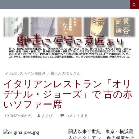
検
索
コ
ン
テ
ン
ツ
へ
ス
キ
ッ
プ
イタめしスペイン南欧系
／
横浜おのぼりさん
イタリアンレストラン「オリ
ヂナル・ジョーズ」で 古の赤
いソファー席
'04/04/06(火)
まさぴ。
コメントする
開店以来半世紀、東京～横浜最
古のイタリアン。 過去何度かそ