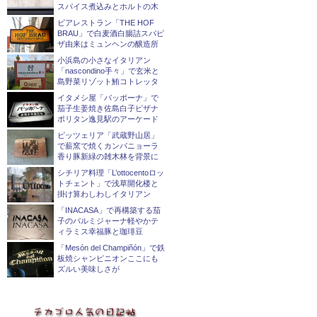
スパイス煮込みとホルトの木
ビアレストラン「THE HOF
BRAU」で白麦酒白腸詰スパピ
ザ由来はミュンヘンの醸造所
小浜島の小さなイタリアン
「nascondino手々」で玄米と
島野菜リゾット鮪コトレッタ
イタメシ屋「パッポーナ」で
茄子生姜焼き佐島白子ピザナ
ポリタン逸見駅のアーケード
ピッツェリア「武蔵野山居」
で薪窯で焼くカンパニョーラ
香り豚新緑の雑木林を背景に
シチリア料理「L’ottocentoロッ
トチェント」で浅草開化楼と
掛け算わしわしイタリアン
「INACASA」で再構築する茄
子のパルミジャーナ軽やかテ
ィラミス幸福豚と珈琲豆
「Mesón del Champiñón」で鉄
板焼シャンピニオンここにも
ズルい美味しさが