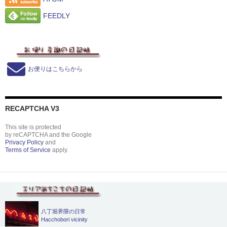
FEEDLY
お便りはこちらから
RECAPTCHA V3
This site is protected
by reCAPTCHA and the Google
Privacy Policy
and
Terms of Service
apply.
八丁堀界隈の日常
Hacchobori vicinity