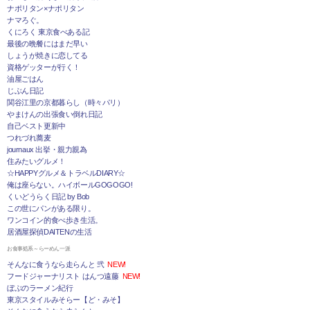
ナポリタン×ナポリタン
ナマろぐ。
くにろく 東京食べある記
最後の晩餐にはまだ早い
しょうが焼きに恋してる
資格ゲッターが行く！
油屋ごはん
じぶん日記
関谷江里の京都暮らし（時々パリ）
やまけんの出張食い倒れ日記
自己ベスト更新中
つれづれ蕎麦
journaux 出挙・親力親為
住みたいグルメ！
☆HAPPYグルメ＆トラベルDIARY☆
俺は座らない。ハイボールGOGOGO!
くいどうらく日記 by Bob
この世にパンがある限り。
ワンコイン的食べ歩き生活。
居酒屋探偵DAITENの生活
お食事処系～らーめん一派
そんなに食うなら走らんと 弐
NEW!
フードジャーナリスト はんつ遠藤
NEW!
ぼぶのラーメン紀行
東京スタイルみそらー【ど・みそ】