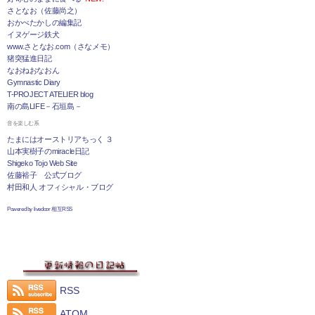
さとなお（佐藤尚之）
おかべたかしの編集記
イヌゲージ鉄犬
www.さとなお.com（さなメモ）
猪突猛進日記
なおねおなおん
Gymnastic Diary
T-PROJECT ATELIER blog
南の島LIFE－石垣島－
音を楽しむ系
たまにはオーストリアちっく ３
山本実樹子のmiracle日記
Shigeko Tojo Web Site
佐藤裕子 公式ブログ
村田和人 オフィシャル・ブログ
Powered by livedoor 相互RSS
RSS
ATOM