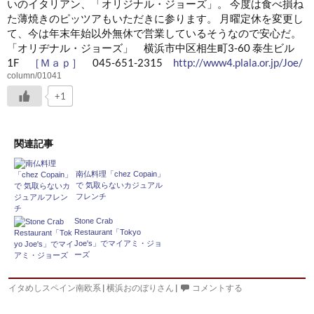
いのイタリアン、「オリジナル・ジョーズ」。 今度は食べ損ね
た薄焼きのピッツアもいただきに参ります。 月曜定休を変更し
て、今は年末年始以外無休で営業しているそうなので安心だ。
「オリヂナル・ジョーズ」 横浜市中区相生町3-60 泰生ビル
1F
［Ｍａｐ］
045-651-2315
http://www4.plala.or.jp/Joe/
column/01041
+1
関連記事
南仏料理「chez Copain」
で 気取らないカジュアル
フレンチ
Stone Crab
Restaurant「Tokyo
Joe's」でマイアミ・ジョ
ーズ
イタめしスペイン南欧系
|
横浜おのぼりさん
|
コメントする