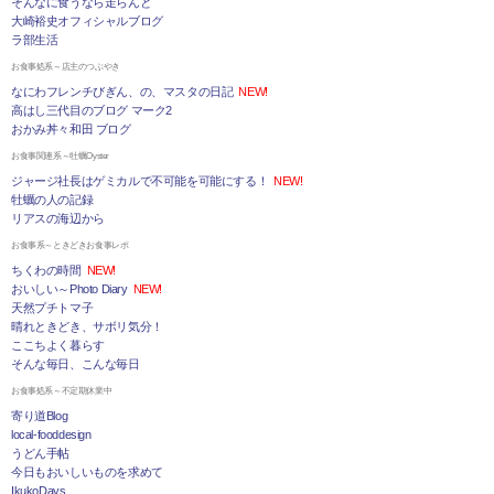
そんなに食うなら走らんと
大崎裕史オフィシャルブログ
ラ部生活
お食事処系～店主のつぶやき
なにわフレンチびぎん、の、マスタの日記
NEW!
高はし三代目のブログ マーク2
おかみ丼々和田 ブログ
お食事関連系～牡蠣Oyster
ジャージ社長はゲミカルで不可能を可能にする！
NEW!
牡蠣の人の記録
リアスの海辺から
お食事系～ときどきお食事レポ
ちくわの時間
NEW!
おいしい～Photo Diary
NEW!
天然プチトマ子
晴れときどき、サボリ気分！
ここちよく暮らす
そんな毎日、こんな毎日
お食事処系～不定期休業中
寄り道Blog
local-fooddesign
うどん手帖
今日もおいしいものを求めて
IkukoDays