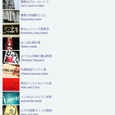
饂飩はズルっといこう
Let's suck in Udon
郷愁の武蔵野うどん
Musashino-udon
粉もんジャンク路面店
Konamon,Junk,Stand
あっぱれ郷土食
Native meals
まーさん沖縄八重山料理
Okinawa,Yaeyama
中華韓流アジアン系
Chinese,korean,Asian
南北インドとカレーの店
india and Curry
インタなレストラン世界
around the world
ビアの巣窟ヴィノの誘惑
Beer and Vino