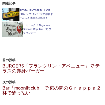
関連記事
RESTAURNT&PUB「HOF
BRAU」で スパピザの溶岩ド
ーム古き港横浜の残り香
エスニック「Singapore
Seafood Republic」で プ
ラウンミー
投
前の投稿
稿
BURGERS「フランクリン・アベニュー」で テ
ラスの赤身バーガー
ナ
ビ
次の投稿
Bar「moonlit club」で 束の間のＧｒａｐｐａ２
ゲ
杯で酔っ払い
ー