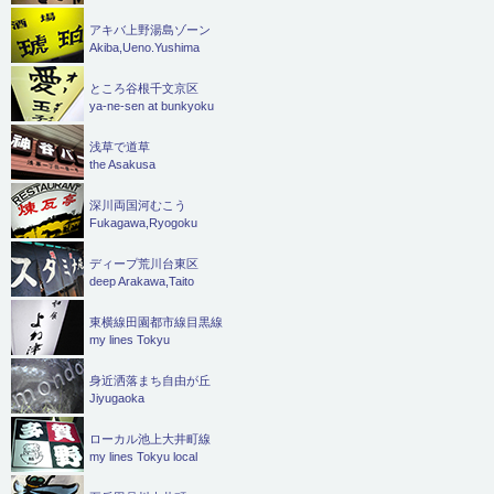
アキバ上野湯島ゾーン
Akiba,Ueno.Yushima
ところ谷根千文京区
ya-ne-sen at bunkyoku
浅草で道草
the Asakusa
深川両国河むこう
Fukagawa,Ryogoku
ディープ荒川台東区
deep Arakawa,Taito
東横線田園都市線目黒線
my lines Tokyu
身近洒落まち自由が丘
Jiyugaoka
ローカル池上大井町線
my lines Tokyu local