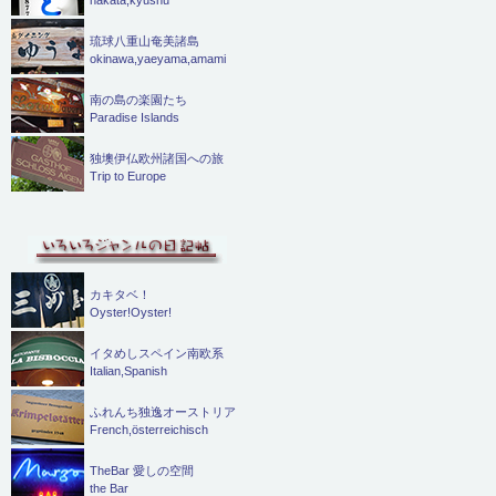
琉球八重山奄美諸島
okinawa,yaeyama,amami
南の島の楽園たち
Paradise Islands
独墺伊仏欧州諸国への旅
Trip to Europe
カキタベ！
Oyster!Oyster!
イタめしスペイン南欧系
Italian,Spanish
ふれんち独逸オーストリア
French,österreichisch
TheBar 愛しの空間
the Bar