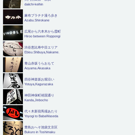
daiichi-keihin
麻布プラチナ漫ろ歩き
Azabu.Shirokane
広尾から六本木から霞町
Hiroo between Roppongi
渋谷恵比寿中目エリア
Ebisu.Shibuya,Nakame.
青山赤坂うらおもて
Aoyama.Akasaka
四谷神楽坂お堀沿い
Yotuya,Kagurazaka
神田神保町靖国通り
Kanda,Jinbocho
代々木新宿馬場あたり
Yoyogi to BabaWaseda
豊島おへそ池袋文京区
Bukuro in Toshimaku