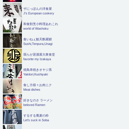
ザにっぽんの洋食屋
J's European cookery
和食割烹小料理あれこれ
world of Washoku
食いねぇ鮨天麩羅鰻
Sushi,Tenpura,Unagi
我らが居酒屋大衆食堂
favorite my Izakaya
焼鳥串焼きオヤジ系
Yakitori,Kushiyaki
食し方様々お肉ニク
Meat dishes
好きなのさ ラーメン
beloved Ramen
するする蕎麦の粋
Let's suck in Soba