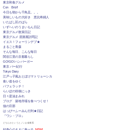
東京和食グルメ
Con Brio!!
今日も朝から千鳥足。。。
美味しいもの大好き 恵比寿婦人
いたばし区のばら
いずへいのうまいもん日記
東京グルメ散策日記
東京グルメ 居酒屋訪問記
イエス！フォーリンデブ★
まるごと青森
そんな毎日、こんな毎日
関谷江里の京都暮らし
GO!GO!ハンバーガー
東京 バー紀行
Tokyo Diary
江戸っ子風おとぼけマトリョーシカ
食い道をゆく
パフェラッチ！
らいぽの徘徊にっき
日々是油まみれ
ブログ 築地市場を食べつくせ！
佃の旦那
はっぴーふーみん行列★日記
『ワシ・ブロ』
どちらかというとノンお食事系
好奇心のままに食べる
NEW!