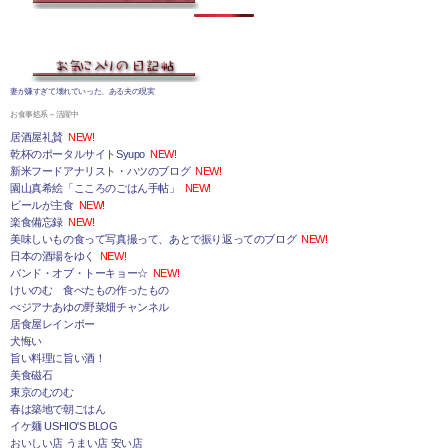
妻が嫌すぎて壊れていった、ある夫の現実
お食事処系～活躍中
居酒屋礼賛
NEW!
乾杯のポータルサイトSyupo
NEW!
新米フードアナリスト・ハツのブログ
NEW!
園山真希絵「こころのごはん手帖」
NEW!
ビールが主食
NEW!
楽食備忘録
NEW!
美味しいもの食って写真撮って、あとで振り返ってのブログ
NEW!
日本の酒場をゆく
NEW!
バンド・オブ・トーキョー☆
NEW!
けいのむ 食べたもの作ったもの
べジアナあゆの野菜畑チャンネル
居食屋レインボー
犬悔い
旨い料理に旨い酒！
美食磁石
東京のむのむ
春は築地で朝ごはん
イケ麺 USHIO'S BLOG
おいしい店 うまい店 安い店