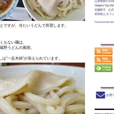
山本実樹子のmir
Shigeko Tojo Web
佐藤裕子 公式
村田和人 オフ
Powered by livedoor 
とですが、冷たいうどんで所望します。
くもない麺は、
蔵野うどんの風情。
しは”一反木綿”が添えられています。
お便