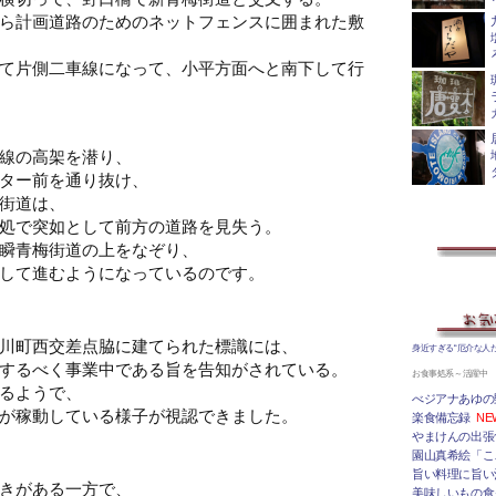
ら計画道路のためのネットフェンスに囲まれた敷
て片側二車線になって、小平方面へと南下して行
線の高架を潜り、
ター前を通り抜け、
街道は、
処で突如として前方の道路を見失う。
瞬青梅街道の上をなぞり、
して進むようになっているのです。
川町西交差点脇に建てられた標識には、
身近すぎる“厄介な人
するべく事業中である旨を告知がされている。
お食事処系～活躍中
るようで、
べジアナあゆの
が稼動している様子が視認できました。
楽食備忘録
NE
やまけんの出張
園山真希絵「こ
旨い料理に旨い
きがある一方で、
美味しいもの食