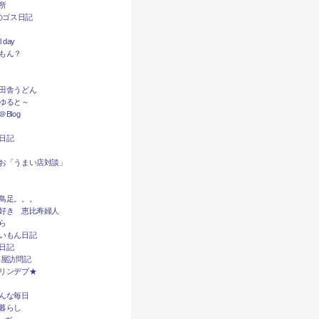
所
dyのゴス日記
l day
もん？
田舎うどん
ゆると～
Blog
日記
お「うまい店対談」
鳥足。。。
好き 恵比寿婦人
ら
いもん日記
日記
酒屋訪問記
リンデブ★
んな毎日
暮らし