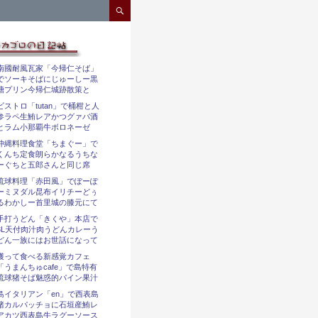
コンテンツへスキップ
南國耐風瓦家「今帰仁そば」
でソーキそばにじゅーしー黒
糖プリン今帰仁城跡散策と
ビストロ「tutan」で桶柑と人
参ラペ生鮪レアかつグァバ酒
とラム小那覇牛ボロネーゼ
沖縄料理食堂「ちまぐー」で
くんち定食朗らかなるうちな
ーぐちと五郎さんと同じ席
琉球料理「赤田風」でぽーぽ
ーミヌダル昆布イリチーどぅ
るわかしー首里城の膝元にて
手打うどん「きくや」本店で
3L天付肉汁肉うどんカレーう
どん一族にはお世話になって
獲って食べる新感覚カフェ
「うまんちゅcafe」で島特有
琉球猪そば魅惑的パイン果汁
島イタリアン「en」で西表島
猪カルパッチョに石垣産鮪レ
アカツ西表島牛ラグーソース