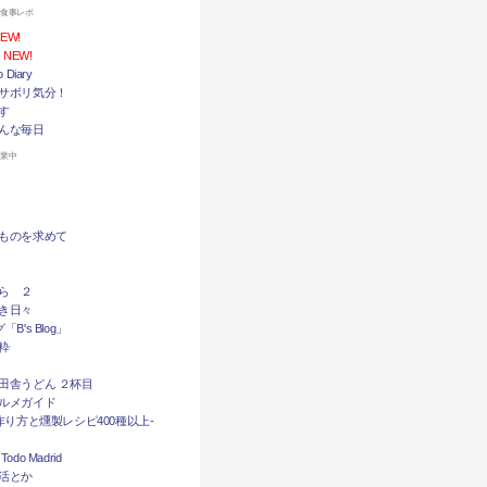
お食事レポ
EW!
NEW!
Diary
サボリ気分！
す
んな毎日
休業中
ものを求めて
ら ２
き日々
B's Blog」
粋
田舎うどん ２杯目
ルメガイド
作り方と燻製レシピ400種以上-
do Madrid
活とか