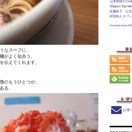
山本実樹子のmir
Shigeko Tojo Web
佐藤裕子 公式
村田和人 オフ
Powered by livedoor 
うなスープに、
麺がよく似合う。
を伝えてくれます。
徴のもうひとつが、
ある。
お便