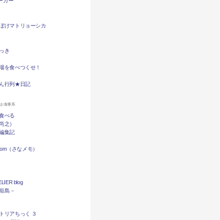
バーガー
ぼけマトリョーシカ
っき
場を食べつくせ！
ん行列★日記
ンお食事系
食べる
尚之）
編集記
.com（さなメモ）
LIER blog
石垣島－
トリアちっく ３