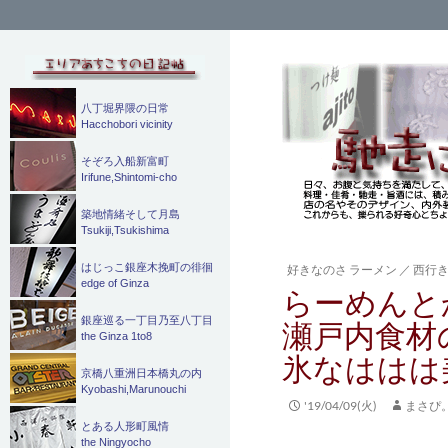
検
索
八丁堀界隈の日常
Hacchobori vicinity
そぞろ入船新富町
Irifune,Shintomi-cho
築地情緒そして月島
Tsukiji,Tsukishima
はじっこ銀座木挽町の徘徊
好きなのさ ラーメン
／
西行
edge of Ginza
らーめんと
銀座巡る一丁目乃至八丁目
瀬戸内食材
the Ginza 1to8
氷なははは
京橋八重洲日本橋丸の内
Kyobashi,Marunouchi
'19/04/09(火)
まさぴ
とある人形町風情
the Ningyocho