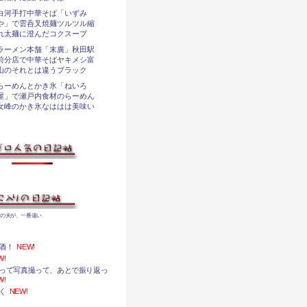
白河手打中華そば「いずみ
や」で雲呑叉焼麺ツルツル縮
れ太麺に澄んだコクスープ
ラーメン本舗「末廣」秋田駅
前分店で中華そばヤキメシ富
山のそれとは違うブラック
らーめんとかき氷「ねいろ
屋」で瀬戸内食材のらーめん
女峰のかき氷なははは美味い
ずの夫が、一番遠い
酒！
NEW!
W!
って写真撮って、あとで振り返っ
W!
く
NEW!