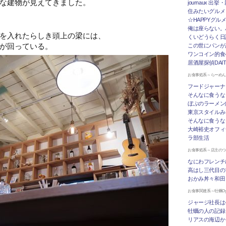
な建物が見えてきました。
journaux 出
住みたいグルメ
☆HAPPYグル
俺は座らない。
を入れたらしき頭上の梁には、
くいどうらく日記 
が回っている。
この世にパンが
ワンコイン的食
居酒屋探偵DAI
お食事処系～らーめ
フードジャーナ
そんなに食うな
ぼぶのラーメン
東京スタイルみ
そんなに食うな
大崎裕史オフィ
ラ部生活
お食事処系～店主の
なにわフレンチ
高はし三代目の
おかみ丼々和田
お食事関連系～牡蠣Oys
ジャージ社長は
牡蠣の人の記録
リアスの海辺か