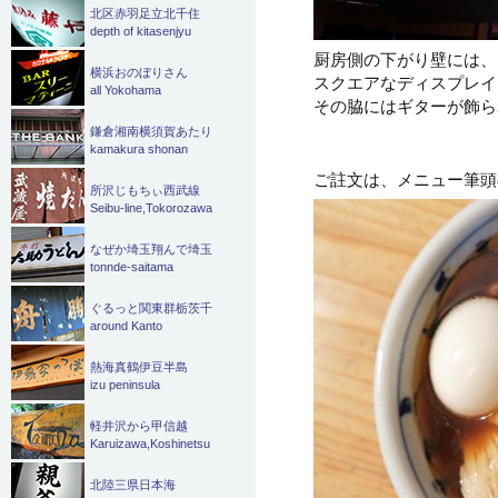
北区赤羽足立北千住
depth of kitasenjyu
厨房側の下がり壁には、
横浜おのぼりさん
スクエアなディスプレイ
all Yokohama
その脇にはギターが飾ら
鎌倉湘南横須賀あたり
kamakura shonan
ご註文は、メニュー筆頭
所沢じもちぃ西武線
Seibu-line,Tokorozawa
なぜか埼玉翔んで埼玉
tonnde-saitama
ぐるっと関東群栃茨千
around Kanto
熱海真鶴伊豆半島
izu peninsula
軽井沢から甲信越
Karuizawa,Koshinetsu
北陸三県日本海