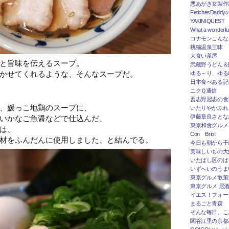
悪あがき女製作
FetichesDad
YAKINIQUEST
What a wonderfu
コナモンこんな
桃猫温泉三昧
大食い茶屋
と旨味を伝えるスープ。
武蔵野うどん＆
かせてくれるような、そんなスープだ。
ゆる～り、ゆる
日本食べある記＠
ニクＱ通信
習志野習志の食
、媛っこ地鶏のスープに、
いたりやかぶれ
いかなご魚醤などで仕込んだ、
伊藤章良さとな
東京和食グルメ
は、
Con Brio!!
材をふんだんに使用しました、と結んでる。
今日も朝から千
美味しいもの大
いたばし区のば
いずへいのうま
東京グルメ散策
東京グルメ 居
イエス！フォー
まるごと青森
そんな毎日、こ
関谷江里の京都