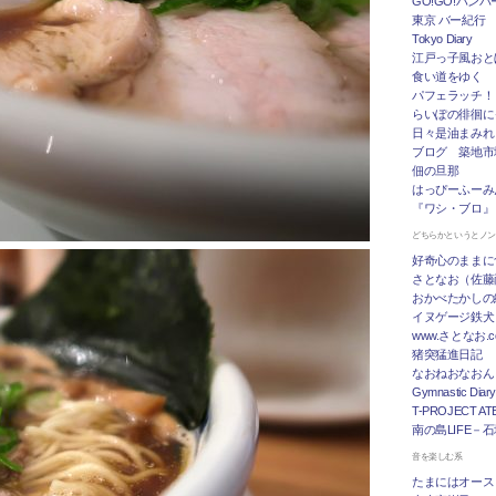
GO!GO!ハン
東京 バー紀行
Tokyo Diary
江戸っ子風おと
食い道をゆく
パフェラッチ！
らいぽの徘徊に
日々是油まみれ
ブログ 築地市
佃の旦那
はっぴーふーみ
『ワシ・ブロ』
どちらかというとノ
好奇心のままに
さとなお（佐藤
おかべたかしの
イヌゲージ鉄犬
www.さとなお
猪突猛進日記
なおねおなおん
Gymnastic Diary
T-PROJECT ATE
南の島LIFE－
音を楽しむ系
たまにはオース