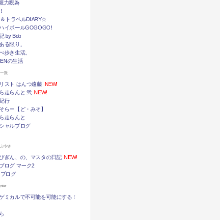
挙・親力親為
！
メ＆トラベルDIARY☆
ハイボールGOGOGO!
by Bob
ある限り。
べ歩き生活。
TENの生活
ん一派
リスト はんつ遠藤
NEW!
ら走らんと 弐
NEW!
紀行
そらー【ど・みそ】
ら走らんと
シャルブログ
つぶやき
びぎん、の、マスタの日記
NEW!
ブログ マーク2
 ブログ
ter
ゲミカルで不可能を可能にする！
ら