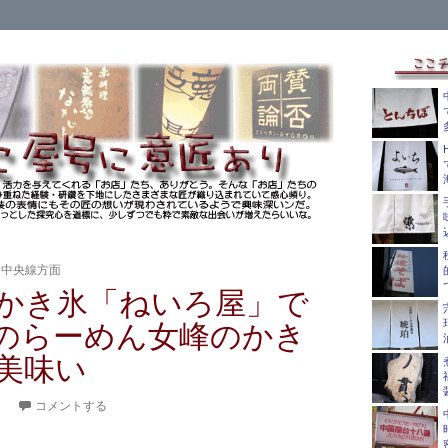
き中央線方面
かき氷「ねいろ屋」で
のらーめん女峰のかき
美味い
。
コメントする