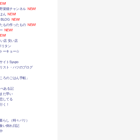
EW!
野菜畑チャンネル
NEW!
はん
NEW!
 BLOG
NEW!
たもの作ったもの
NEW!
ー
NEW!
EW!
い店 安い店
ポリタン
トーキョー☆
イトSyupo
リスト・ハツのブログ
ころのごはん手帖」
食べある記
まだ早い
恋してる
行く！
暮らし（時々パリ）
食い倒れ日記
中