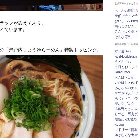
お食事系～ときどき
ちくわの時間
N
天然プチトマ子
おいしい～Photo 
ラックが設えてあり、
晴れときどき、
れています。
ここちよく暮ら
そんな毎日、こ
お食事処系～不定期
の「瀬戸内しょうゆらーめん」特製トッピング。
寄り道Blog
local-fooddesign
うどん手帖
今日もおいしい
IkukoDays
ぺこはら日記
いたばし区のば
あなさんの美し
すずきBのブログ「
漢（オトコ）の
ザルツブログ
武蔵野うどん＆
しずる！写真グ
燻製記 -燻製の
icydog
マドリード情報 To
ゆきむらな食生