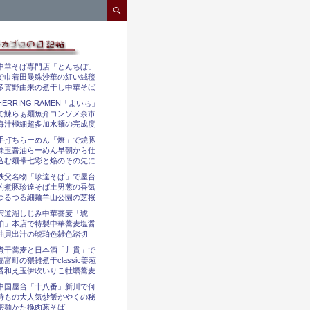
コンテンツへスキップ
中華そば専門店「とんちぼ」
で巾着田曼殊沙華の紅い絨毯
多賀野由来の煮干し中華そば
HERRING RAMEN「よいち」
で鰊らぁ麺魚介コンソメ余市
海汁極細超多加水麺の完成度
手打ちらーめん「燎」で焼豚
味玉醤油らーめん早朝から仕
込む麺帯七彩と焔のその先に
秩父名物「珍達そば」で屋台
的煮豚珍達そば土男葱の香気
つるつる細麺羊山公園の芝桜
宍道湖しじみ中華蕎麦「琥
珀」本店で特製中華蕎麦塩醤
油貝出汁の琥珀色雑色踏切
煮干蕎麦と日本酒「丿貫」で
福富町の猥雑煮干classic姜葱
醤和え玉伊吹いりこ牡蠣蕎麦
中国屋台「十八番」新川で何
時もの大人気炒飯かやくの秘
密麺かた挽肉葱そば