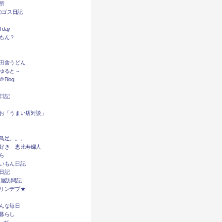
所
dyのゴス日記
l day
もん？
田舎うどん
ゆると～
Blog
日記
お「うまい店対談」
鳥足。。。
好き 恵比寿婦人
ら
いもん日記
日記
酒屋訪問記
リンデブ★
んな毎日
暮らし