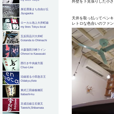
外壁を下見張りした小さ
身近洒落まち自由が丘
Jiyugaoka
天井を取っ払ってペンキ
レトロな色合いのファン
ローカル池上大井町線
my lines Tokyu local
五反田品川大井町
Gotanda to Ohimachi
大森蒲田川崎ライン
Ohmori to Kawasaki
西行き中央線方面
Chuo-Line
沿線巡る小田急京王
Odakyu,Keio
東武三田線板橋区
Itabashi-ku
京成沿線立石柴又
Tateishi,Shibamata