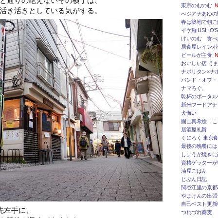
東京のむのむ
N
活き活きとしている気がする。
べジアナあゆの
春は築地で朝ご
イケ麺 USHIO'S
けいのむ 食べ
居食屋レインボ
ビールが主食
N
おいしい店 うま
ナポリタン×ナ
バンド・オブ・
ナマろぐ。
乾杯のポータルサ
新米フードアナ
犬悔い
園山真希絵「こ
居酒屋礼賛
くにろく 東京
最後の晩餐には
しょうが焼きに
資格ゲッターが
油屋ごはん
じぶん日記
関谷江里の京都
やまけんの出張
自己ベスト更新
先左手に、
つれづれ蕎麦