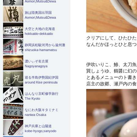
Aomori,Mutsu&Dewa
旅は陸奥国出羽国
Aomori,Mutsu&Dewa
大空と大地の北海道
hokkaido-dekkaido
クリアにして、ひたひた
なんだかほっとひと息つ
静岡浜松駿河湾から遠州灘
shizuoka-hamamatsu
濃いぃぞ名古屋
伊吹いりこ、鯵、太刀魚
Nagoyanagoya
巽しょうゆ、鶴醤に幻の
とあるメニューのト書き
巡る半島伊勢国紀伊国
around Kise peninsula
店主の故郷、瀬戸内の食
はんなり京町修学旅行
The Kyoto
なにわ大阪キタミナミ
naniwa Osaka
神戸兵庫と山陽道
kobe-hyogo,sanyodo