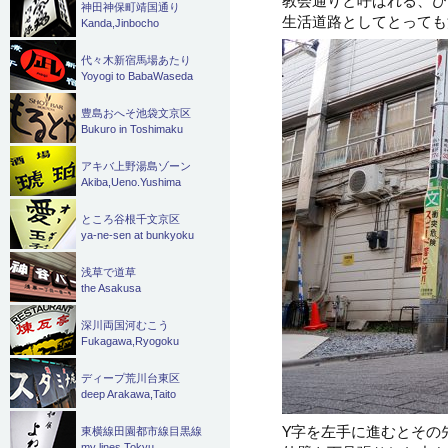
神田神保町靖国通り
生活道路としてとっても
Kanda,Jinbocho
代々木新宿馬場あたり
Yoyogi to BabaWaseda
豊島おへそ池袋文京区
Bukuro in Toshimaku
アキバ上野湯島ゾーン
Akiba,Ueno.Yushima
ところ谷根千文京区
ya-ne-sen at bunkyoku
浅草で道草
the Asakusa
深川両国河むこう
Fukagawa,Ryogoku
ディープ荒川台東区
deep Arakawa,Taito
Y字を左手に進むとその
東横線田園都市線目黒線
my lines Tokyu