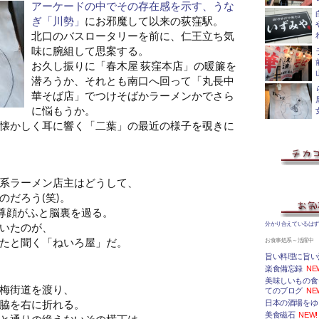
アーケードの中でその存在感を示す、うな
ぎ「川勢」
にお邪魔して以来の荻窪駅。
北口のバスロータリーを前に、仁王立ち気
味に腕組して思案する。
お久し振りに「春木屋 荻窪本店」の暖簾を
潜ろうか、それとも南口へ回って「丸長中
華そば店」でつけそばかラーメンかでさら
に悩もうか。
懐かしく耳に響く「二葉」の最近の様子を覗きに
系ラーメン店主はどうして、
のだろう(笑)。
の尊顔がふと脳裏を過る。
いたのが、
分かり合えているは
たと聞く「ねいろ屋」だ。
お食事処系～活躍中
旨い料理に旨い
楽食備忘録
NE
美味しいもの食
梅街道を渡り、
てのブログ
NE
脇を右に折れる。
日本の酒場をゆ
美食磁石
NEW!
と通りの絶えないその横丁は、