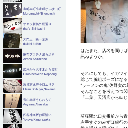
室町本町小舟町から横山町
Muromachi-Nihonbashi
オヤジ新橋外堀通り
that's Shinbashi
大門三田第一京浜
daiichi-keihin
はたまた、店名を聞けば
麻布プラチナ漫ろ歩き
訊ねようか。
Azabu.Shirokane
広尾から六本木から霞町
それにしても、イカツイ
Hiroo between Roppongi
総じて腕組ポーズになる
“ラーメンの鬼”佐野実
渋谷恵比寿中目エリア
Ebisu.Shibuya,Nakame.
そんなことを考えつつ閃
「二葉」天沼店から転じ
青山赤坂うらおもて
Aoyama.Akasaka
四谷神楽坂お堀沿い
荻窪駅北口交番前から青
Yotuya,Kagurazaka
左手すぐのみずほ銀行の
教会通りと呼ばれる、ひ