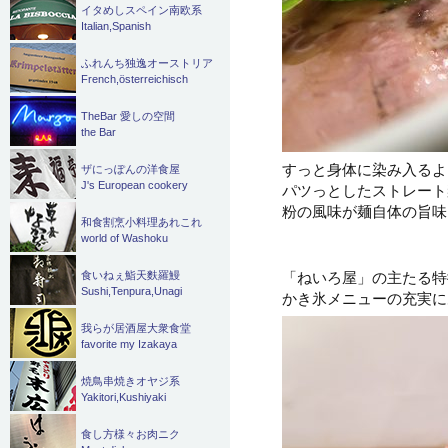
イタめしスペイン南欧系
Italian,Spanish
ふれんち独逸オーストリア
French,österreichisch
TheBar 愛しの空間
the Bar
すっと身体に染み入るよ
ザにっぽんの洋食屋
J's European cookery
パツっとしたストレート
粉の風味が麺自体の旨味
和食割烹小料理あれこれ
world of Washoku
「ねいろ屋」の主たる特
食いねぇ鮨天麩羅鰻
Sushi,Tenpura,Unagi
かき氷メニューの充実に
我らが居酒屋大衆食堂
favorite my Izakaya
焼鳥串焼きオヤジ系
Yakitori,Kushiyaki
食し方様々お肉ニク