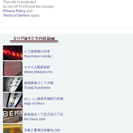
This site is protected
by reCAPTCHA and the Google
Privacy Policy
and
Terms of Service
apply.
八丁堀界隈の日常
Hacchobori vicinity
そぞろ入船新富町
Irifune,Shintomi-cho
築地情緒そして月島
Tsukiji,Tsukishima
はじっこ銀座木挽町の徘徊
edge of Ginza
銀座巡る一丁目乃至八丁目
the Ginza 1to8
京橋八重洲日本橋丸の内