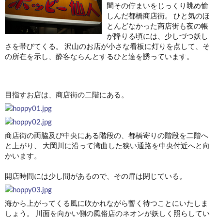
間その佇まいをじっくり眺め愉
しんだ都橋商店街。 ひと気のほ
とんどなかった商店街も夜の帳
が降りる頃には、少しづつ妖し
さを帯びてくる。 沢山のお店が小さな看板に灯りを点して、そ
の所在を示し、酔客ならんとするひと達を誘っています。
目指すお店は、商店街の二階にある。
商店街の両脇及び中央にある階段の、都橋寄りの階段を二階へ
と上がり、 大岡川に沿って湾曲した狭い通路を中央付近へと向
かいます。
開店時間には少し間があるので、その扉は閉じている。
海から上がってくる風に吹かれながら暫く待つことにいたしま
しょう。 川面を向かい側の風俗店のネオンが妖しく照らしてい