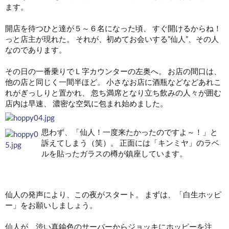
ます。
開店を待つひと達が５～６名になった頃、 すぐ開けるからね！
っと店主が現れた。 それが、初めてお会いする”仙人”、その人
なのであります。
その日の一番乗りでＬ字カウンターの左奥へ。 お店の間口は、
他の店と同じく一間半ほど。 小さなお店に酒瓶などなどあれこ
れがぎっしりと置かれ、 忽ち満席となり立ち飲みの人々が囲む
店内は早速、 濃密な空気に包まれ始めました。
思わず、「仙人！一度来たかったのですよ～！」と
訴えてしまう（笑）。 正面には「キンミヤ」のラベ
ルを貼ったガラスの樽が鎮座しています。
仙人の発声により、この夜がスタート。 まずは、「白生ホッピ
ー」をお願いしましょう。
仙人が、渋い真鍮色のサーバーからジョッキにホッピーを注