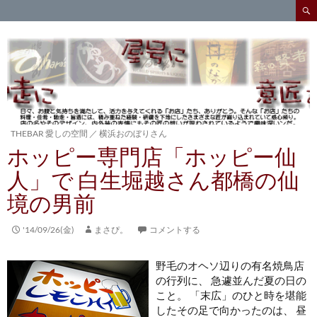
検
索
コ
ン
テ
ン
ツ
へ
ス
キ
THEBAR 愛しの空間
／
横浜おのぼりさん
ッ
ホッピー専門店「ホッピー仙
プ
人」で 白生堀越さん都橋の仙
境の男前
'14/09/26(金)
まさぴ。
コメントする
野毛のオヘソ辺りの有名焼鳥店
の行列に、 急遽並んだ夏の日の
こと。 「末広」のひと時を堪能
したその足で向かったのは、 昼