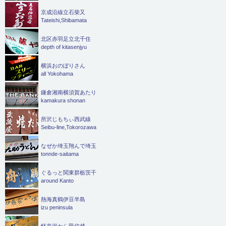
京成沿線立石柴又
Tateishi,Shibamata
北区赤羽足立北千住
depth of kitasenjyu
横浜おのぼりさん
all Yokohama
鎌倉湘南横須賀あたり
kamakura shonan
所沢じもちぃ西武線
Seibu-line,Tokorozawa
なぜか埼玉翔んで埼玉
tonnde-saitama
ぐるっと関東群栃茨千
around Kanto
熱海真鶴伊豆半島
izu peninsula