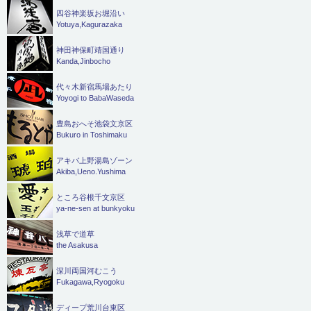
四谷神楽坂お堀沿い
Yotuya,Kagurazaka
神田神保町靖国通り
Kanda,Jinbocho
代々木新宿馬場あたり
Yoyogi to BabaWaseda
豊島おへそ池袋文京区
Bukuro in Toshimaku
アキバ上野湯島ゾーン
Akiba,Ueno.Yushima
ところ谷根千文京区
ya-ne-sen at bunkyoku
浅草で道草
the Asakusa
深川両国河むこう
Fukagawa,Ryogoku
ディープ荒川台東区