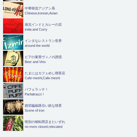
中華韓流アジアン系
Chinese,korean,Asian
南北インドとカレーの店
india and Curry
インタなレストラン世界
around the world
ビアの巣窟ヴィノの誘惑
Beer and Vino
たまにはカフェめし喫茶店
Cafe-meshi,Cafe-meshi
パフェラッチ！
Parfaitrazzi！
踏切脇線路沿い鉄な情景
Scene of iron
惜別の移転閉店またいずれ
no more closed,relocated