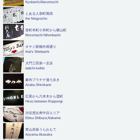
Kyobashi,Marunouchi
とある人形町風情
the Ningyocho
室町本町小舟町から横山町
Muromachi-Nihonbashi
オヤジ新橋外堀通り
that's Shinbashi
大門三田第一京浜
daiichi-keihin
麻布プラチナ漫ろ歩き
Azabu.Shirokane
広尾から六本木から霞町
Hiroo between Roppongi
渋谷恵比寿中目エリア
Ebisu.Shibuya,Nakame.
青山赤坂うらおもて
Aoyama.Akasaka