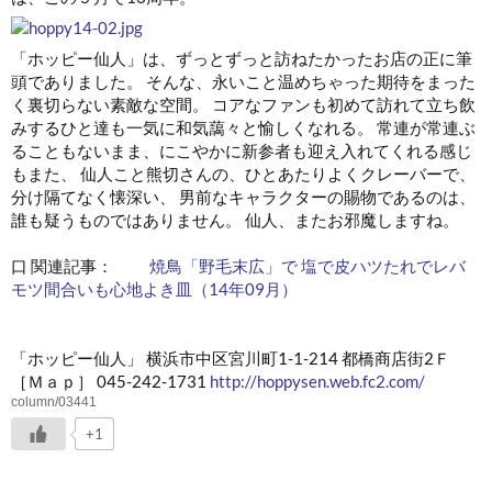
「ホッピー仙人」は、ずっとずっと訪ねたかったお店の正に筆
頭でありました。 そんな、永いこと温めちゃった期待をまった
く裏切らない素敵な空間。 コアなファンも初めて訪れて立ち飲
みするひと達も一気に和気藹々と愉しくなれる。 常連が常連ぶ
ることもないまま、にこやかに新参者も迎え入れてくれる感じ
もまた、 仙人こと熊切さんの、ひとあたりよくクレーバーで、
分け隔てなく懐深い、 男前なキャラクターの賜物であるのは、
誰も疑うものではありません。 仙人、またお邪魔しますね。
口 関連記事：
焼鳥「野毛末広」で 塩で皮ハツたれでレバ
モツ間合いも心地よき皿（14年09月）
「ホッピー仙人」 横浜市中区宮川町1-1-214 都橋商店街2Ｆ
［Ｍａｐ］ 045-242-1731
http://hoppysen.web.fc2.com/
column/03441
+1