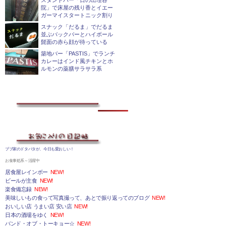
スタンドバー「日の出理容
院」で床屋の残り香とイエー
ガーマイスタートニック割り
スナック「だるま」でだるま
並ぶバックバーとハイボール
髭面の赤ら顔が待っている
築地バー「PASTIS」でランチ
カレーはインド風チキンとホ
ルモンの薬膳サラサラ系
ブブ家のドタバタが、今日も愛おしい！
お食事処系～活躍中
居食屋レインボー
NEW!
ビールが主食
NEW!
楽食備忘録
NEW!
美味しいもの食って写真撮って、あとで振り返ってのブログ
NEW!
おいしい店 うまい店 安い店
NEW!
日本の酒場をゆく
NEW!
バンド・オブ・トーキョー☆
NEW!