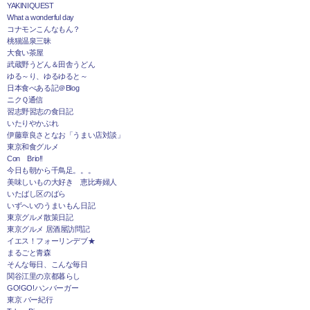
YAKINIQUEST
What a wonderful day
コナモンこんなもん？
桃猫温泉三昧
大食い茶屋
武蔵野うどん＆田舎うどん
ゆる～り、ゆるゆると～
日本食べある記＠Blog
ニクＱ通信
習志野習志の食日記
いたりやかぶれ
伊藤章良さとなお「うまい店対談」
東京和食グルメ
Con Brio!!
今日も朝から千鳥足。。。
美味しいもの大好き 恵比寿婦人
いたばし区のばら
いずへいのうまいもん日記
東京グルメ散策日記
東京グルメ 居酒屋訪問記
イエス！フォーリンデブ★
まるごと青森
そんな毎日、こんな毎日
関谷江里の京都暮らし
GO!GO!ハンバーガー
東京 バー紀行