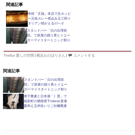
関連記事
串焼「文福」本店で生ホッピ
ー元祖カレー煮込み玉三郎イ
タリアン焼かえるのへそ
スタンドバー「日の出理容
院」で床屋の残り香とイエー
ガーマイスタートニック割り
TheBar 愛しの空間
|
横浜おのぼりさん
|
コメントする
関連記事
スタンドバー「日の出理容
院」で床屋の残り香とイエー
ガーマイスタートニック割り
煮干蕎麦と日本酒「丿貫」で
福富町の猥雑煮干classic姜葱
醤和え玉伊吹いりこ牡蠣蕎麦