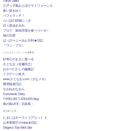
Tokyo Diary
江戸っ子風おとぼけマトリョーシカ
食い道をゆく
パフェラッチ！
らいぽの徘徊にっき
日々是油まみれ
ブログ 築地市場を食べつくせ！
佃の旦那
はっぴーふーみん行列★日記
『ワシ・ブロ』
どちらかというとノンお食事系
好奇心のままに食べる
さとなお（佐藤尚之）
おかべたかしの編集記
イヌゲージ鉄犬
www.さとなお.com（さなメモ）
猪突猛進日記
なおねおなおん
Gymnastic Diary
T-PROJECT ATELIER blog
南の島LIFE－石垣島－
音を楽しむ系
たまにはオーストリアちっく ３
山本実樹子のmiracle日記
Shigeko Tojo Web Site