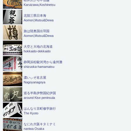
軽井沢から甲信越
Karuizawa,Koshinetsu
北陸三県日本海
Aomori,Mutsu&Dewa
旅は陸奥国出羽国
Aomori,Mutsu&Dewa
大空と大地の北海道
hokkaido-dekkaido
静岡浜松駿河湾から遠州灘
shizuoka-hamamatsu
濃いぃぞ名古屋
Nagoyanagoya
巡る半島伊勢国紀伊国
around Kise peninsula
はんなり京町修学旅行
The Kyoto
なにわ大阪キタミナミ
naniwa Osaka