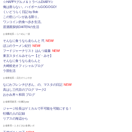
☆HAPPYグルメ＆トラベルDIARY☆
俺は座らない。ハイボールGOGOGO!
くいどうらく日記 by Bob
この世にパンがある限り。
ワンコイン的食べ歩き生活。
居酒屋探偵DAITENの生活
お食事処系～らーめん一派
そんなに食うなら走らんと 弐
NEW!
ぼぶのラーメン紀行
NEW!
フードジャーナリスト はんつ遠藤
NEW!
東京スタイルみそらー【ど・みそ】
そんなに食うなら走らんと
大崎裕史オフィシャルブログ
ラ部生活
お食事処系～店主のつぶやき
なにわフレンチびぎん、の、マスタの日記
NEW!
高はし三代目のブログ マーク2
おかみ丼々和田 ブログ
お食事関連系～牡蠣Oyster
ジャージ社長はゲミカルで不可能を可能にする！
牡蠣の人の記録
リアスの海辺から
お食事系～ときどきお食事レポ