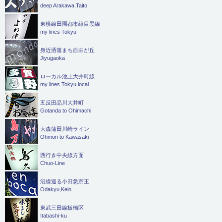
deep Arakawa,Taito
東横線田園都市線目黒線
my lines Tokyu
身近洒落まち自由が丘
Jiyugaoka
ローカル池上大井町線
my lines Tokyu local
五反田品川大井町
Gotanda to Ohimachi
大森蒲田川崎ライン
Ohmori to Kawasaki
西行き中央線方面
Chuo-Line
沿線巡る小田急京王
Odakyu,Keio
東武三田線板橋区
Itabashi-ku