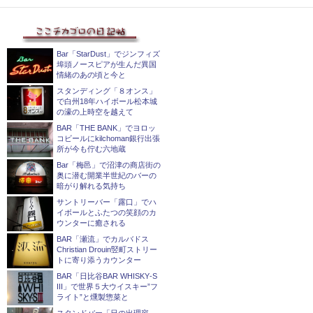
Bar「StarDust」でジンフィズ
埠頭ノースピアが生んだ異国
情緒のあの頃と今と
スタンディング「８オンス」
で白州18年ハイボール松本城
の濠の上時空を越えて
BAR「THE BANK」でヨロッ
コビールにkilchoman銀行出張
所が今も佇む六地蔵
Bar「梅邑」で沼津の商店街の
奥に潜む開業半世紀のバーの
暗がり解れる気持ち
サントリーバー「露口」でハ
イボールとふたつの笑顔のカ
ウンターに癒される
BAR「瀬流」でカルバドス
Christian Drouin竪町ストリー
トに寄り添うカウンター
BAR「日比谷BAR WHISKY‐S
III」で世界５大ウイスキー”フ
ライト”と燻製惣菜と