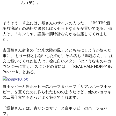
ん（笑）。
そうそう、卓上には、類さんのサインの入った、 「BS-TBS 酒
場放浪記」の酒枡や箸おしぼりセットなんかが置いてある。 仙
人は、「キンミヤ」謹製の腕時計なんかも披露してくれまし
た。
吉田類さん命名の「北米大陸の風」とどちらにしようか悩んだ
末に、 もう一杯とお願いしたのが、その名も「堀越さん」。 注
文に頷いてくれた仙人は、徐に白いスタンドのようなものをカ
ウンターに置く。 スタンドの背には、「REAL HALF HOPPY By
Project K」とある。
白ホッピーと黒ホッピーのハーフ＆ハーフ「リアルハーフホッ
ピー」を置くために作られたもののようだけど、他のジョッキ
の二層仕立てもきっとよく魅せてくれます。
「堀越さん」は、青リンゴサワーと白ホッピーのハーフ＆ハー
フ。