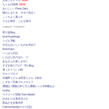
天然プチトマ子
NEW!
ちくわの時間
NEW!
おいしい～Photo Diary
晴れときどき、サボリ気分！
ここちよく暮らす
そんな毎日、こんな毎日
お食事処系～不定期休業中
寄り道Blog
local-fooddesign
うどん手帖
今日もおいしいものを求めて
IkukoDays
ぺこはら日記
いたばし区のばら ２
あなさんの美しき日々
すずきBのブログ「B's Blog」
漢（オトコ）の粋
ザルツブログ
武蔵野うどん＆田舎うどん ２杯目
しずる！写真グルメガイド
燻製記 -燻製の作り方と燻製レシピ400種以上-
icydog
マドリード情報 Todo Madrid
ゆきむらな食生活とか
悪あがき女製作所
FetichesDaddyのゴス日記