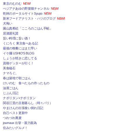
東京のむのむ
NEW!
べジアナあゆの野菜畑チャンネル
NEW!
乾杯のポータルサイトSyupo
NEW!
新米フードアナリスト・ハツのブログ
NEW!
犬悔い
園山真希絵「こころのごはん手帖」
居酒屋礼賛
旨い料理に旨い酒！
くにろく 東京食べある記
最後の晩餐にはまだ早い
イケ麺 USHIO'S BLOG
しょうが焼きに恋してる
資格ゲッターが行く！
美食磁石
ナマろぐ。
春は築地で朝ごはん
けいのむ 食べたもの作ったもの
油屋ごはん
じぶん日記
ナポリタン×ナポリタン
関谷江里の京都暮らし（時々パリ）
やまけんの出張食い倒れ日記
自己ベスト更新中
つれづれ蕎麦
journaux 出挙・親力親為
住みたいグルメ！