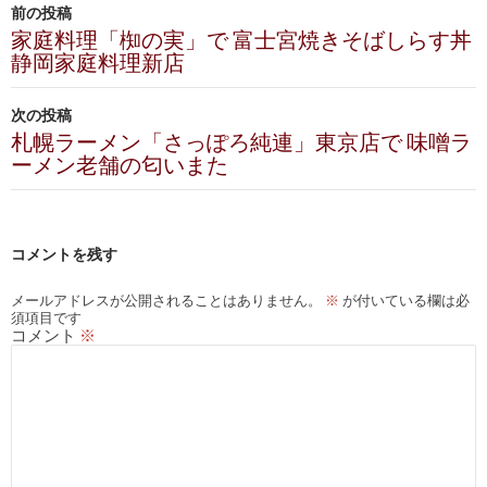
投
前の投稿
稿
家庭料理「椥の実」で 富士宮焼きそばしらす丼
静岡家庭料理新店
ナ
ビ
次の投稿
札幌ラーメン「さっぽろ純連」東京店で 味噌ラ
ゲ
ーメン老舗の匂いまた
ー
シ
コメントを残す
ョ
ン
メールアドレスが公開されることはありません。
※
が付いている欄は必
須項目です
コメント
※