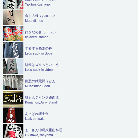
Yakitori,Kushiyaki
食し方様々お肉ニク
Meat dishes
好きなのさ ラーメン
beloved Ramen
するする蕎麦の粋
Let's suck in Soba
饂飩はズルっといこう
Let's suck in Udon
郷愁の武蔵野うどん
Musashino-udon
粉もんジャンク路面店
Konamon,Junk,Stand
あっぱれ郷土食
Native meals
まーさん沖縄八重山料理
Okinawa,Yaeyama