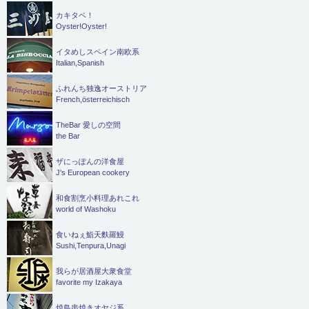
カキタベ！
Oyster!Oyster!
イタめしスペイン南欧系
Italian,Spanish
ふれんち独逸オーストリア
French,österreichisch
TheBar 愛しの空間
the Bar
ザにっぽんの洋食屋
J's European cookery
和食割烹小料理あれこれ
world of Washoku
食いねぇ鮨天麩羅鰻
Sushi,Tenpura,Unagi
我らが居酒屋大衆食堂
favorite my Izakaya
焼鳥串焼きオヤジ系