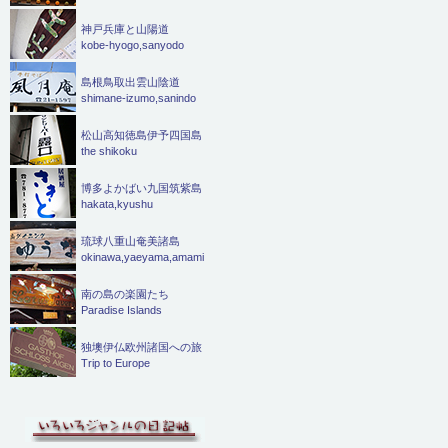
神戸兵庫と山陽道
kobe-hyogo,sanyodo
島根鳥取出雲山陰道
shimane-izumo,sanindo
松山高知徳島伊予四国島
the shikoku
博多よかばい九国筑紫島
hakata,kyushu
琉球八重山奄美諸島
okinawa,yaeyama,amami
南の島の楽園たち
Paradise Islands
独墺伊仏欧州諸国への旅
Trip to Europe