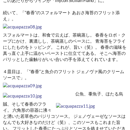
このあたりからワインが「Inycon Sicilian Fiano」に。
続いて、「”春香”のスフォルマート あおさ海苔のフリット添
え」。
スフォルマートは、和食で云えば、茶碗蒸し。 春香をロボ・ク
ープにかけ、裏漉しし、茶碗蒸しのベースに。 青海苔をフライ
にしたものをトッピング。 これが、旨い（笑）。 春香の滋味を
真っ直ぐ上手に温かいペーストに仕立ててある。 そこへ海苔の
パリッとした歯触りがいい合いの手を添えてくれています。
４皿目は、「”春香”と魚介のフリット ジェノヴァ風のクリーム
ソースで」。
公魚、黍魚子、ほたる烏
賊、そして春香のフラ
イ。 六角形の容器に沸々
と湧いた若草色のバジリコソース。 ジェノヴェーゼなソースは
なんでも大好きなのだけど（笑）、このソースもこれまた旨
い。 フリットした春香にたっぷりとソースを絡ませていただき