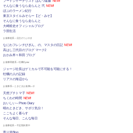
フードジャーナリスト はんつ遠藤
NEW!
そんなに食うなら走らんと 弐
NEW!
ぼぶのラーメン紀行
東京スタイルみそらー【ど・みそ】
そんなに食うなら走らんと
大崎裕史オフィシャルブログ
ラ部生活
お食事処系～店主のつぶやき
なにわフレンチびぎん、の、マスタの日記
NEW!
高はし三代目のブログ マーク2
おかみ丼々和田 ブログ
お食事関連系～牡蠣Oyster
ジャージ社長はゲミカルで不可能を可能にする！
牡蠣の人の記録
リアスの海辺から
お食事系～ときどきお食事レポ
天然プチトマ子
NEW!
ちくわの時間
NEW!
おいしい～Photo Diary
晴れときどき、サボリ気分！
ここちよく暮らす
そんな毎日、こんな毎日
お食事処系～不定期休業中
寄り道Blog