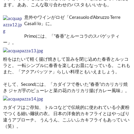
ます。 ああ、こんな取り合わせのパスタもいいかも。
意外やワインがロゼ「Cerasuolo d’Abruzzo Terre
Casali lo」に。
Primoには、「”春香”とルーコラのスパゲッティ
ー」。
粉をはたいて軽く揚げ焼きして旨みを閉じ込めた春香とルッコ
ラと。 一転シンプルに春香を楽しむお皿になっている。 これも
また、「アクアパッツァ」らしい料理ともいえましょう。
そして、Secondには、「カダイフで巻いた”春香”のカリカリ焼
き ジャガ芋のピューレと菜の花のカリカリ揚げカレー風味」。
カダイフはご存知、 トルコなどで伝統的に使われている小麦粉
でつくる細い麺状の衣。 日本の洋食的カキフライとはやっぱり
違うアプローチ。 うんうん、こふいふカキフライもあっていい
（笑）。