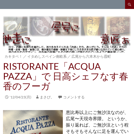
検
索
コ
ン
テ
ン
ツ
へ
ス
キ
カキタベ！
／
イタめしスペイン南欧系
／
広尾から六本木から霞町
ッ
RISTORANTE「ACQUA
プ
PAZZA」で 日高シェフなす春
香のフーガ
'12/04/23(月)
まさぴ。
コメントする
恵比寿以上にご無沙汰なのが、
広尾〜天現寺界隈。 というか、
振り返れば、ご無沙汰という程
そもそもそんなに足を運んでい