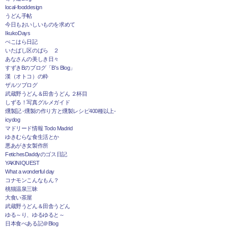
local-fooddesign
うどん手帖
今日もおいしいものを求めて
IkukoDays
ぺこはら日記
いたばし区のばら ２
あなさんの美しき日々
すずきBのブログ「B's Blog」
漢（オトコ）の粋
ザルツブログ
武蔵野うどん＆田舎うどん ２杯目
しずる！写真グルメガイド
燻製記 -燻製の作り方と燻製レシピ400種以上-
icydog
マドリード情報 Todo Madrid
ゆきむらな食生活とか
悪あがき女製作所
FetichesDaddyのゴス日記
YAKINIQUEST
What a wonderful day
コナモンこんなもん？
桃猫温泉三昧
大食い茶屋
武蔵野うどん＆田舎うどん
ゆる～り、ゆるゆると～
日本食べある記＠Blog