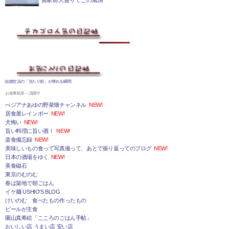
袋駅前大通りでこの風情
結婚生活の「当たり前」が壊れる瞬間
お食事処系～活躍中
べジアナあゆの野菜畑チャンネル
NEW!
居食屋レインボー
NEW!
犬悔い
NEW!
旨い料理に旨い酒！
NEW!
楽食備忘録
NEW!
美味しいもの食って写真撮って、あとで振り返ってのブログ
NEW!
日本の酒場をゆく
NEW!
美食磁石
東京のむのむ
春は築地で朝ごはん
イケ麺 USHIO'S BLOG
けいのむ 食べたもの作ったもの
ビールが主食
園山真希絵「こころのごはん手帖」
おいしい店 うまい店 安い店