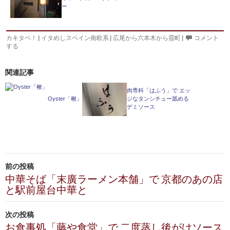
ー
カキタベ！
|
イタめしスペイン南欧系
|
広尾から六本木から霞町
|
コメント
する
関連記事
肉専科「はふう」で エッ
Oyster「楸」
ジなタンシチュー舐める
デミソース
投
前の投稿
稿
中華そば「末廣ラーメン本舗」で 京都のあの店
と駅前屋台中華と
ナ
ビ
次の投稿
お食事処「藤や食堂」で 二度蒸し後がけソース