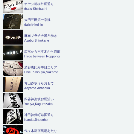
オヤジ新橋外堀通り
that's Shinbashi
大門三田第一京浜
daiichi-keihin
麻布プラチナ漫ろ歩き
Azabu.Shirokane
広尾から六本木から霞町
Hiroo between Roppongi
渋谷恵比寿中目エリア
Ebisu.Shibuya,Nakame.
青山赤坂うらおもて
Aoyama.Akasaka
四谷神楽坂お堀沿い
Yotuya,Kagurazaka
神田神保町靖国通り
Kanda,Jinbocho
代々木新宿馬場あたり