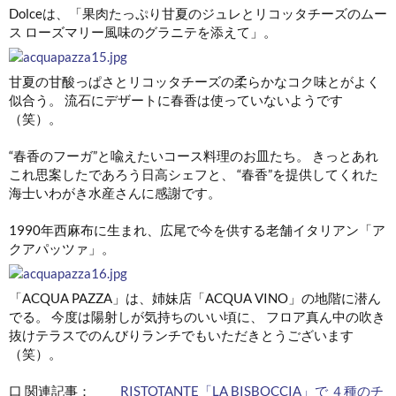
Dolceは、「果肉たっぷり甘夏のジュレとリコッタチーズのムー
ス ローズマリー風味のグラニテを添えて」。
甘夏の甘酸っぱさとリコッタチーズの柔らかなコク味とがよく
似合う。 流石にデザートに春香は使っていないようです
（笑）。
“春香のフーガ”と喩えたいコース料理のお皿たち。 きっとあれ
これ思案したであろう日高シェフと、 “春香”を提供してくれた
海士いわがき水産さんに感謝です。
1990年西麻布に生まれ、広尾で今を供する老舗イタリアン「ア
クアパッツァ」。
「ACQUA PAZZA」は、姉妹店「ACQUA VINO」の地階に潜ん
でる。 今度は陽射しが気持ちのいい頃に、 フロア真ん中の吹き
抜けテラスでのんびりランチでもいただきとうございます
（笑）。
口 関連記事：
RISTOTANTE「LA BISBOCCIA」で ４種のチ