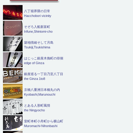
八丁堀界隈の日常
Hacchobori vicinity
そぞろ入船新富町
Irifune,Shintomi-cho
築地情緒そして月島
Tsukiji,Tsukishima
はじっこ銀座木挽町の徘徊
edge of Ginza
銀座巡る一丁目乃至八丁目
the Ginza 1to8
京橋八重洲日本橋丸の内
Kyobashi,Marunouchi
とある人形町風情
the Ningyocho
室町本町小舟町から横山町
Muromachi-Nihonbashi