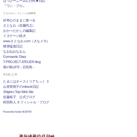
はっぴーふーみん行列★日記
『ワシ・ブロ』
どちらかというとノンお食事系
好奇心のままに食べる
さとなお（佐藤尚之）
おかべたかしの編集記
イヌゲージ鉄犬
www.さとなお.com（さなメモ）
猪突猛進日記
なおねおなおん
Gymnastic Diary
T-PROJECT ATELIER blog
南の島LIFE－石垣島－
音を楽しむ系
たまにはオーストリアちっく ３
山本実樹子のmiracle日記
Shigeko Tojo Web Site
佐藤裕子 公式ブログ
村田和人 オフィシャル・ブログ
Powered by livedoor 相互RSS