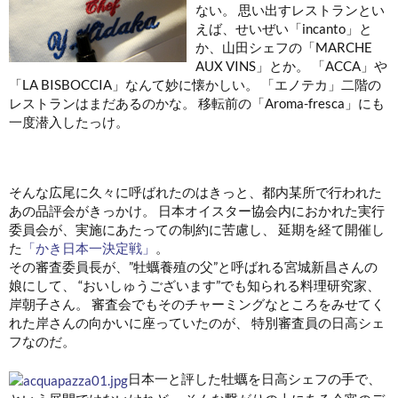
ない。 思い出すレストランとい
えば、せいぜい「incanto」と
か、山田シェフの「MARCHE
AUX VINS」とか。 「ACCA」や
「LA BISBOCCIA」なんて妙に懐かしい。 「エノテカ」二階の
レストランはまだあるのかな。 移転前の「Aroma-fresca」にも
一度潜入したっけ。
そんな広尾に久々に呼ばれたのはきっと、都内某所で行われた
あの品評会がきっかけ。 日本オイスター協会内におかれた実行
委員会が、実施にあたっての制約に苦慮し、 延期を経て開催し
た
「かき日本一決定戦」
。
その審査委員長が、”牡蠣養殖の父”と呼ばれる宮城新昌さんの
娘にして、 “おいしゅうございます”でも知られる料理研究家、
岸朝子さん。 審査会でもそのチャーミングなところをみせてく
れた岸さんの向かいに座っていたのが、 特別審査員の日高シェ
フなのだ。
日本一と評した牡蠣を日高シェフの手で、