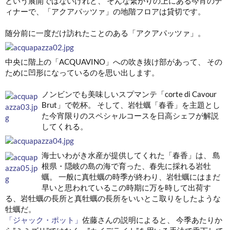
という展開ではないけれど、 そんな繋がりの上にある今宵のデ
ィナーで、「アクアパッツァ」の地階フロアは貸切です。
随分前に一度だけ訪れたことのある「アクアパッツァ」。
中央に階上の「ACQUAVINO」への吹き抜け部があって、 その
ために凹形になっているのを思い出します。
ノンビンでも美味しいスプマンテ「corte di Cavour
Brut」で乾杯。 そして、岩牡蠣「春香」を主題とし
た今宵限りのスペシャルコースを日高シェフが解説
してくれる。
海士いわがき水産が提供してくれた「春香」は、 島
根県・隠岐の島の海で育った、春先に採れる岩牡
蠣。 一般に真牡蠣の時季が終わり、岩牡蠣にはまだ
早いと思われているこの時期に万を時して出荷す
る、岩牡蠣の長所と真牡蠣の長所をいいとこ取りをしたような
牡蠣だ。
「ジャック・ポット」
佐藤さんの説明によると、 今季あたりか