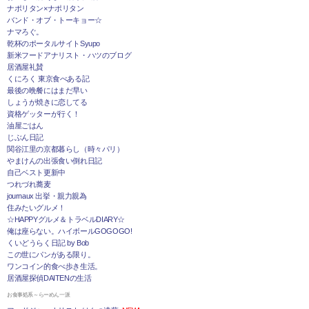
ナポリタン×ナポリタン
バンド・オブ・トーキョー☆
ナマろぐ。
乾杯のポータルサイトSyupo
新米フードアナリスト・ハツのブログ
居酒屋礼賛
くにろく 東京食べある記
最後の晩餐にはまだ早い
しょうが焼きに恋してる
資格ゲッターが行く！
油屋ごはん
じぶん日記
関谷江里の京都暮らし（時々パリ）
やまけんの出張食い倒れ日記
自己ベスト更新中
つれづれ蕎麦
journaux 出挙・親力親為
住みたいグルメ！
☆HAPPYグルメ＆トラベルDIARY☆
俺は座らない。ハイボールGOGOGO!
くいどうらく日記 by Bob
この世にパンがある限り。
ワンコイン的食べ歩き生活。
居酒屋探偵DAITENの生活
お食事処系～らーめん一派