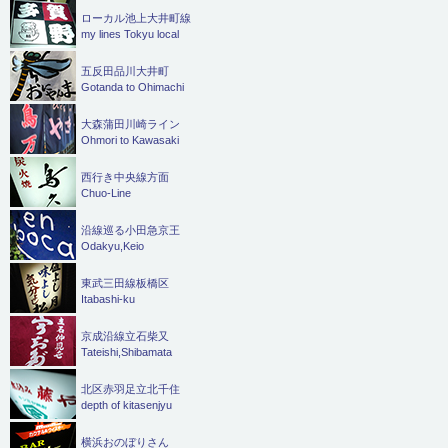
ローカル池上大井町線
my lines Tokyu local
五反田品川大井町
Gotanda to Ohimachi
大森蒲田川崎ライン
Ohmori to Kawasaki
西行き中央線方面
Chuo-Line
沿線巡る小田急京王
Odakyu,Keio
東武三田線板橋区
Itabashi-ku
京成沿線立石柴又
Tateishi,Shibamata
北区赤羽足立北千住
depth of kitasenjyu
横浜おのぼりさん