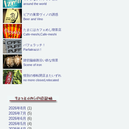
around the world
ビアの巣窟ヴィノの誘惑
Beer and Vino
たまにはカフェめし喫茶店
Cafe-meshi,Cafe-meshi
パフェラッチ！
Parfaitrazzi！
踏切脇線路沿い鉄な情景
Scene of iron
惜別の移転閉店またいずれ
no more closed,relocated
2026年8月
(1)
2026年7月
(5)
2026年6月
(6)
2026年5月
(4)
2026年4月
(3)