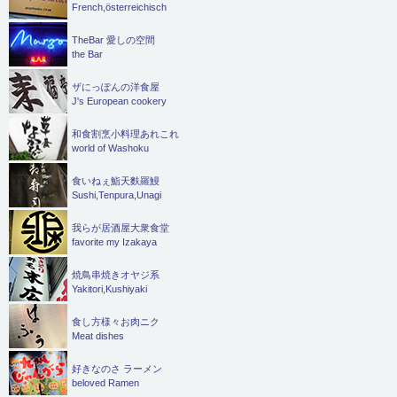
French,österreichisch
TheBar 愛しの空間
the Bar
ザにっぽんの洋食屋
J's European cookery
和食割烹小料理あれこれ
world of Washoku
食いねぇ鮨天麩羅鰻
Sushi,Tenpura,Unagi
我らが居酒屋大衆食堂
favorite my Izakaya
焼鳥串焼きオヤジ系
Yakitori,Kushiyaki
食し方様々お肉ニク
Meat dishes
好きなのさ ラーメン
beloved Ramen