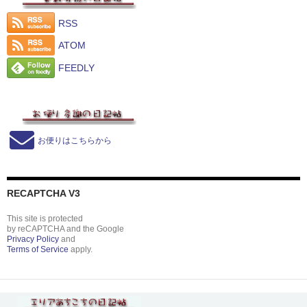
RSS
ATOM
FEEDLY
お便りはこちらから
RECAPTCHA V3
This site is protected
by reCAPTCHA and the Google
Privacy Policy
and
Terms of Service
apply.