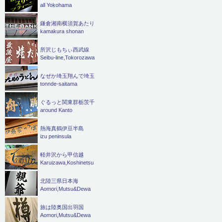
all Yokohama
鎌倉湘南横須賀あたり
kamakura shonan
所沢じもちぃ西武線
Seibu-line,Tokorozawa
なぜか埼玉翔んで埼玉
tonnde-saitama
ぐるっと関東群栃茨千
around Kanto
熱海真鶴伊豆半島
izu peninsula
軽井沢から甲信越
Karuizawa,Koshinetsu
北陸三県日本海
Aomori,Mutsu&Dewa
旅は陸奥国出羽国
Aomori,Mutsu&Dewa