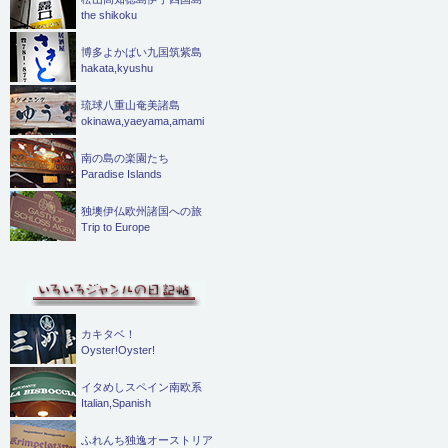
the shikoku
博多よかばい九国筑紫島
hakata,kyushu
琉球八重山奄美諸島
okinawa,yaeyama,amami
南の島の楽園たち
Paradise Islands
独墺伊仏欧州諸国への旅
Trip to Europe
カキタベ！
Oyster!Oyster!
イタめしスペイン南欧系
Italian,Spanish
ふれんち独逸オーストリア