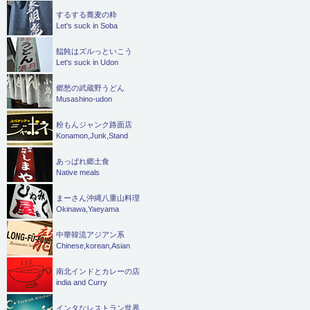
するする蕎麦の粋
Let's suck in Soba
饂飩はズルっといこう
Let's suck in Udon
郷愁の武蔵野うどん
Musashino-udon
粉もんジャンク路面店
Konamon,Junk,Stand
あっぱれ郷土食
Native meals
まーさん沖縄八重山料理
Okinawa,Yaeyama
中華韓流アジアン系
Chinese,korean,Asian
南北インドとカレーの店
india and Curry
インタなレストラン世界