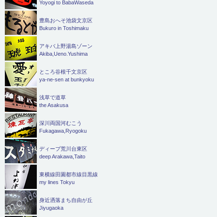
Yoyogi to BabaWaseda
豊島おへそ池袋文京区
Bukuro in Toshimaku
アキバ上野湯島ゾーン
Akiba,Ueno.Yushima
ところ谷根千文京区
ya-ne-sen at bunkyoku
浅草で道草
the Asakusa
深川両国河むこう
Fukagawa,Ryogoku
ディープ荒川台東区
deep Arakawa,Taito
東横線田園都市線目黒線
my lines Tokyu
身近洒落まち自由が丘
Jiyugaoka