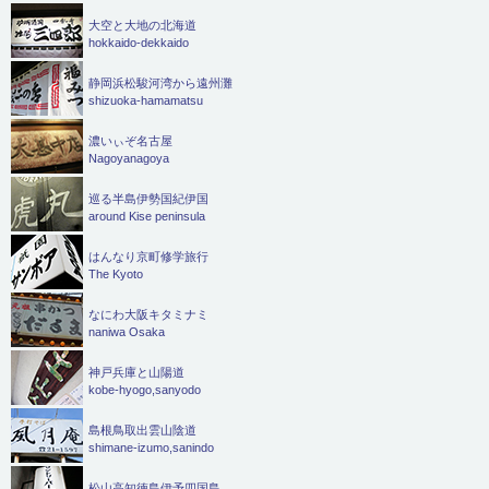
大空と大地の北海道
hokkaido-dekkaido
静岡浜松駿河湾から遠州灘
shizuoka-hamamatsu
濃いぃぞ名古屋
Nagoyanagoya
巡る半島伊勢国紀伊国
around Kise peninsula
はんなり京町修学旅行
The Kyoto
なにわ大阪キタミナミ
naniwa Osaka
神戸兵庫と山陽道
kobe-hyogo,sanyodo
島根鳥取出雲山陰道
shimane-izumo,sanindo
松山高知徳島伊予四国島