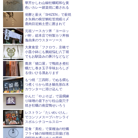
華芹かしわ山椒牡蠣昭和な黄
色いカレー嬉楽焼に癒される
発酵と薪火「SHIZEN」で薪焼
き矢柄の椀甘鯛松笠焼眠り〆
鹿肉目近鮪土壁に囲まれて
元祖ソースカツ丼「ヨーロッ
パ軒」総本店で特製カツ丼独
逸由来のウスターソース
大衆食堂「フクロウ」京橋で
小皿小鉢にも腕組悩む八丁堀
でもお馴染みの豚汁などなど
蕎房「猪口屋」で鴨焼き煮牡
蠣だし巻き玉子辛味おろしざ
る佳いひる酒あります
もつ焼「三四郎」でぬる燗も
つ煮くりから焼き舳先形白木
カウンターに溶け込んで
かんだ「やぶそば」で温燗練
り味噌の昼下がり柱山葵穴子
焼き牡蠣の南蛮鴨せいろう
レストラン「たいめいけん」
でコンソメスープハヤシライ
スボルシチコールスロー
定食「美松」で菜種油の牡蠣
フライ鰆の味噌焼立田揚げ池