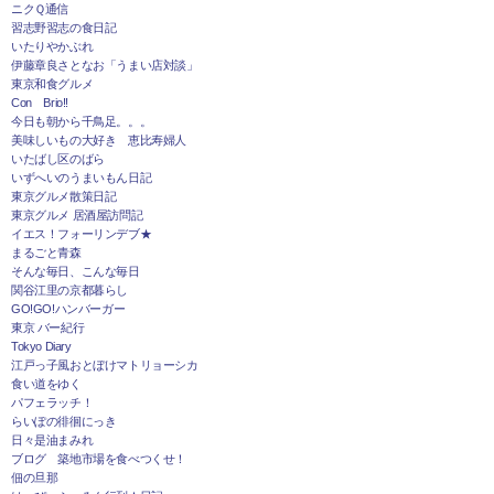
ニクＱ通信
習志野習志の食日記
いたりやかぶれ
伊藤章良さとなお「うまい店対談」
東京和食グルメ
Con Brio!!
今日も朝から千鳥足。。。
美味しいもの大好き 恵比寿婦人
いたばし区のばら
いずへいのうまいもん日記
東京グルメ散策日記
東京グルメ 居酒屋訪問記
イエス！フォーリンデブ★
まるごと青森
そんな毎日、こんな毎日
関谷江里の京都暮らし
GO!GO!ハンバーガー
東京 バー紀行
Tokyo Diary
江戸っ子風おとぼけマトリョーシカ
食い道をゆく
パフェラッチ！
らいぽの徘徊にっき
日々是油まみれ
ブログ 築地市場を食べつくせ！
佃の旦那