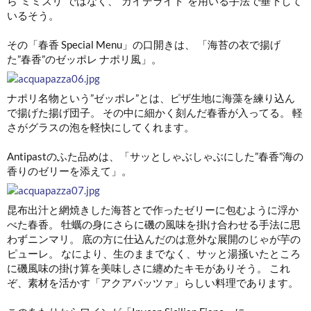
ら”ミミズリ”ではなく、”カイデライト”を用いる手法で垂下して
いるそう。
その「春香 Special Menu」の口開きは、 「海苔の衣で揚げ
た”春香”のゼッポレ ナポリ風」。
ナポリ名物という”ゼッポレ”とは、ピザ生地に海藻を練り込ん
で揚げた揚げ団子。 その中に細かく刻んだ春香が入ってる。 軽
さがグラスの泡を軽快にしてくれます。
Antipastのふた品めは、「サッとしゃぶしゃぶにした”春香”海の
香りのゼリーを添えて」。
昆布出汁と網焼きした海苔とで作ったゼリーに包むように浮か
べた春香。 牡蠣の身にさらに磯の風味を掛け合わせる手法に思
わずニンマリ。 底の方に仕込んだのは意外な展開のじゃが芋の
ピューレ。 なにより、生のままでなく、サッと湯掻いたところ
に磯風味の掛け算を美味しさに纏めたキモがありそう。 これ
ぞ、素材を活かす「アクアパッツァ」らしい料理であります。