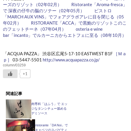
ーズのリゾット（02年02月）
Ristorante「Aroma-fresca」
で 深夜の仔牛の脳のソテー（02年05月）
ビストロ
「MARCH AUX VINS」でフォアグラポアレに目を閉じる（05
年02月）
RISTORANTE「ACCA」で黒鮑のリゾットこのこ
のフェットチーネ（07年04月）
osteria e wine
bar「incanto」でルカーニカからエトフェに至る（08年10月）
「ACQUA PAZZA」 渋谷区広尾5-17-10 EASTWEST B1F
［Ｍａ
ｐ］
03-5447-5501
http://www.acquapazza.co.jp/
column/03259
+1
関連記事
肉専科「はふう」で エッ
ジなタンシチュー舐める
デミソース
ristorante「DA Noi」で
キャベツのスパゲティ