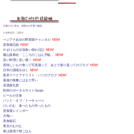
大変だけど幸せ。等身大の子育て物語。
お食事処系～活躍中
べジアナあゆの野菜畑チャンネル
NEW!
楽食備忘録
NEW!
やまけんの出張食い倒れ日記
NEW!
園山真希絵「こころのごはん手帖」
NEW!
旨い料理に旨い酒！
NEW!
美味しいもの食って写真撮って、あとで振り返ってのブログ
NEW!
日本の酒場をゆく
NEW!
新米フードアナリスト・ハツのブログ
NEW!
最後の晩餐にはまだ早い
居酒屋礼賛
乾杯のポータルサイトSyupo
ビールが主食
バンド・オブ・トーキョー☆
けいのむ 食べたもの作ったもの
居食屋レインボー
犬悔い
美食磁石
東京のむのむ
春は築地で朝ごはん