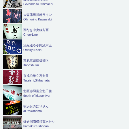
Gotanda to Ohimachi
大森蒲田川崎ライン
Ohmori to Kawasaki
西行き中央線方面
Chuo-Line
沿線巡る小田急京王
Odakyu,Keio
東武三田線板橋区
Itabashi-ku
京成沿線立石柴又
Tateishi,Shibamata
北区赤羽足立北千住
depth of kitasenjyu
横浜おのぼりさん
all Yokohama
鎌倉湘南横須賀あたり
kamakura shonan