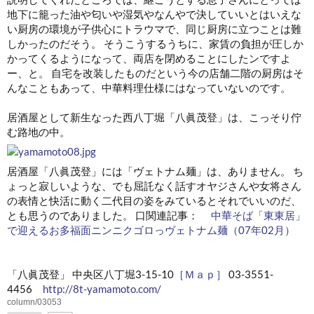
地下に籠った油や匂いや湿気やなんやで決していいとはいえな
い厨房の環境が子供心にトラウマで、同じ厨房に立つことは難
しかったのだそう。 そうこうするうちに、家賃の負担が圧しか
かってくるようになって、両店を閉めることにしたンですよ
ー、と。 自宅を改装したものだという今の店舗二階の厨房はそ
んなこともあって、中華料理仕様にはなっていないのです。
居酒屋として新生なった西八丁堀「八眞茂登」は、こっそり佇
む路地の中。
居酒屋「八眞茂登」には「ヴェトナム麺」は、ありません。 ち
ょっと寂しいような、でも屈託なく話すオヤジさんや女将さん
の表情と快活に動く二代目の姿をみているとそれでいいのだ、
とも思うのでありました。 口関連記事：
中華そば「東東居」
で迎えるお多福面ニンニクゴロっヴェトナム麺（07年02月）
「八眞茂登」 中央区八丁堀3-15-10
［Ｍａｐ］
03-3551-
4456
http://8t-yamamoto.com/
column/03053