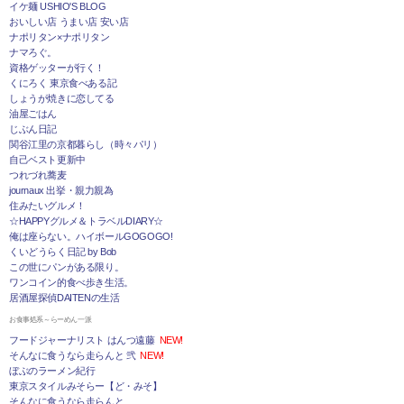
イケ麺 USHIO'S BLOG
おいしい店 うまい店 安い店
ナポリタン×ナポリタン
ナマろぐ。
資格ゲッターが行く！
くにろく 東京食べある記
しょうが焼きに恋してる
油屋ごはん
じぶん日記
関谷江里の京都暮らし（時々パリ）
自己ベスト更新中
つれづれ蕎麦
journaux 出挙・親力親為
住みたいグルメ！
☆HAPPYグルメ＆トラベルDIARY☆
俺は座らない。ハイボールGOGOGO!
くいどうらく日記 by Bob
この世にパンがある限り。
ワンコイン的食べ歩き生活。
居酒屋探偵DAITENの生活
お食事処系～らーめん一派
フードジャーナリスト はんつ遠藤
NEW!
そんなに食うなら走らんと 弐
NEW!
ぼぶのラーメン紀行
東京スタイルみそらー【ど・みそ】
そんなに食うなら走らんと