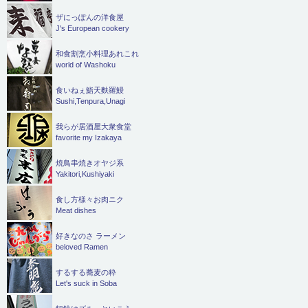
ザにっぽんの洋食屋
J's European cookery
和食割烹小料理あれこれ
world of Washoku
食いねぇ鮨天麩羅鰻
Sushi,Tenpura,Unagi
我らが居酒屋大衆食堂
favorite my Izakaya
焼鳥串焼きオヤジ系
Yakitori,Kushiyaki
食し方様々お肉ニク
Meat dishes
好きなのさ ラーメン
beloved Ramen
するする蕎麦の粋
Let's suck in Soba