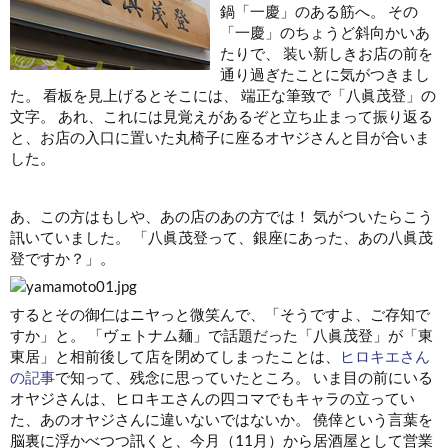
鍋「一慶」のある筋へ。 その
「一慶」のちょうど斜向かいあ
たりで、 装い新しきお店の前を
通り過ぎたことに気がつきまし
た。 看板を見上げるとそこには、 端正な筆致で「八眞茂登」の
文字。 あれ、これには見覚えがあるぞと立ち止まって振り返る
と、お店の入口に置いた丸椅子に座るオヤジさんと目が合いま
した。
あ、この方はもしや、あの店のあの方では！ 気がついたらこう
訊いていました。 「八眞茂登って、銀座にあった、あの八眞茂
登ですか？」。
するとその御仁はニヤっと微笑んで、「そうですよ、ご存知で
すか」と。 「ヴェトナム麺」で話題だった「八眞茂登」が「東
東居」と相前後して店を閉めてしまったことは、
ヒロキエさん
の記事
で知って、残念に思っていたところ。 いま目の前にいる
オヤジさんは、ヒロキエさんの四コマでもキャラの立ってい
た、あのオヤジさんに違いないではないか。 僥倖という言葉を
脳裏に浮かべつつ訊くと、今月（11月）から居酒屋として営業