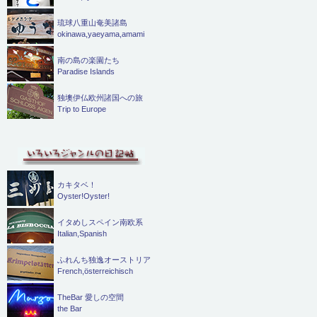
琉球八重山奄美諸島
okinawa,yaeyama,amami
南の島の楽園たち
Paradise Islands
独墺伊仏欧州諸国への旅
Trip to Europe
カキタベ！
Oyster!Oyster!
イタめしスペイン南欧系
Italian,Spanish
ふれんち独逸オーストリア
French,österreichisch
TheBar 愛しの空間
the Bar