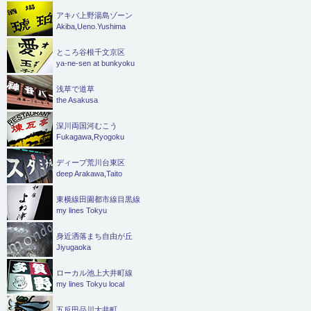
アキバ上野湯島ゾーン
Akiba,Ueno.Yushima
ところ谷根千文京区
ya-ne-sen at bunkyoku
浅草で道草
the Asakusa
深川両国河むこう
Fukagawa,Ryogoku
ディープ荒川台東区
deep Arakawa,Taito
東横線田園都市線目黒線
my lines Tokyu
身近洒落まち自由が丘
Jiyugaoka
ローカル池上大井町線
my lines Tokyu local
五反田品川大井町