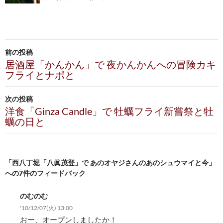
投
前の投稿
稿
居酒屋「かんかん」で 夜かんかんへの冒険カキ
フライとナポと
ナ
ビ
次の投稿
洋食「Ginza Candle」で 牡蠣フライ新嘗祭と牡
ゲ
蠣の日と
ー
シ
「西八丁堀「八眞茂登」で あのオヤジさんのあのシュウマイと今」
ョ
への7件のフィードバック
ン
のむのむ
'10/12/07(火) 13:00
おー、オープンしましたか！