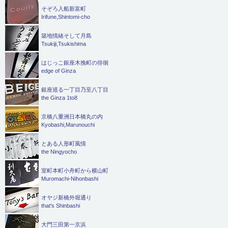
そぞろ入船新富町
Irifune,Shintomi-cho
築地情緒そして月島
Tsukiji,Tsukishima
はじっこ銀座木挽町の徘徊
edge of Ginza
銀座巡る一丁目乃至八丁目
the Ginza 1to8
京橋八重洲日本橋丸の内
Kyobashi,Marunouchi
とある人形町風情
the Ningyocho
室町本町小舟町から横山町
Muromachi-Nihonbashi
オヤジ新橋外堀通り
that's Shinbashi
大門三田第一京浜