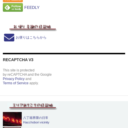
FEEDLY
お便りはこちらから
RECAPTCHA V3
This site is protected
by reCAPTCHA and the Google
Privacy Policy
and
Terms of Service
apply.
八丁堀界隈の日常
Hacchobori vicinity