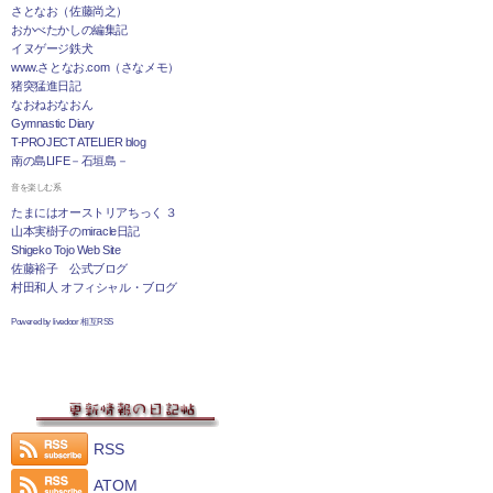
さとなお（佐藤尚之）
おかべたかしの編集記
イヌゲージ鉄犬
www.さとなお.com（さなメモ）
猪突猛進日記
なおねおなおん
Gymnastic Diary
T-PROJECT ATELIER blog
南の島LIFE－石垣島－
音を楽しむ系
たまにはオーストリアちっく ３
山本実樹子のmiracle日記
Shigeko Tojo Web Site
佐藤裕子 公式ブログ
村田和人 オフィシャル・ブログ
Powered by livedoor 相互RSS
RSS
ATOM