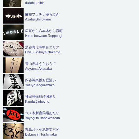
daiichi-keihin
麻布プラチナ漫ろ歩き
Azabu.Shirokane
広尾から六本木から霞町
Hiroo between Roppongi
渋谷恵比寿中目エリア
Ebisu.Shibuya,Nakame.
青山赤坂うらおもて
Aoyama.Akasaka
四谷神楽坂お堀沿い
Yotuya,Kagurazaka
神田神保町靖国通り
Kanda,Jinbocho
代々木新宿馬場あたり
Yoyogi to BabaWaseda
豊島おへそ池袋文京区
Bukuro in Toshimaku