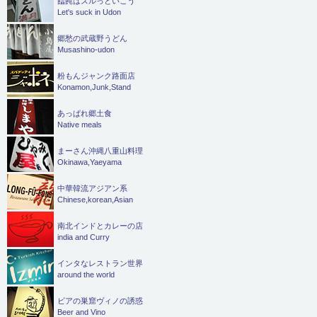
饂飩はズルっといこう
Let's suck in Udon
郷愁の武蔵野うどん
Musashino-udon
粉もんジャンク路面店
Konamon,Junk,Stand
あっぱれ郷土食
Native meals
まーさん沖縄八重山料理
Okinawa,Yaeyama
中華韓流アジアン系
Chinese,korean,Asian
南北インドとカレーの店
india and Curry
インタなレストラン世界
around the world
ビアの巣窟ヴィノの誘惑
Beer and Vino