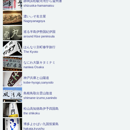
静岡浜松駿河湾から遠州灘
shizuoka-hamamatsu
濃いぃぞ名古屋
Nagoyanagoya
巡る半島伊勢国紀伊国
around Kise peninsula
はんなり京町修学旅行
The Kyoto
なにわ大阪キタミナミ
naniwa Osaka
神戸兵庫と山陽道
kobe-hyogo,sanyodo
島根鳥取出雲山陰道
shimane-izumo,sanindo
松山高知徳島伊予四国島
the shikoku
博多よかばい九国筑紫島
hakata,kyushu