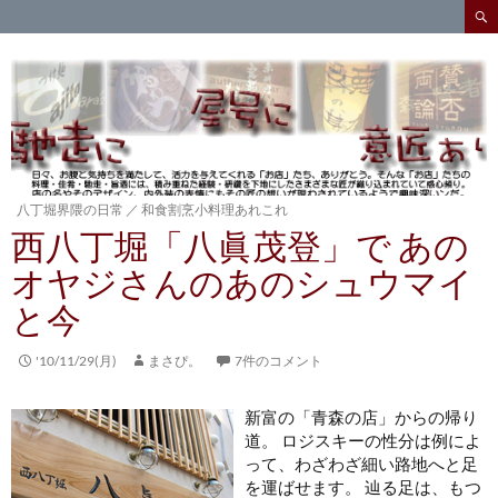
検
索
コ
ン
テ
ン
ツ
へ
ス
キ
八丁堀界隈の日常
／
和食割烹小料理あれこれ
ッ
西八丁堀「八眞茂登」で あの
プ
オヤジさんのあのシュウマイ
と今
'10/11/29(月)
まさぴ。
7件のコメント
新富の「青森の店」からの帰り
道。 ロジスキーの性分は例によ
って、わざわざ細い路地へと足
を運ばせます。 辿る足は、もつ