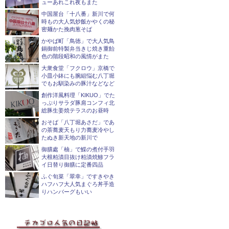
ューあれこれ夜もまた
中国屋台「十八番」新川で何
時もの大人気炒飯かやくの秘
密麺かた挽肉葱そば
かやば町「鳥徳」で大人気鳥
鍋御前特製弁当きじ焼き重飴
色の階段昭和の風情がまた
大衆食堂「フクロウ」京橋で
小皿小鉢にも腕組悩む八丁堀
でもお馴染みの豚汁などなど
創作洋風料理「KIKUO」でた
っぷりサラダ豚肩コンフィ北
総豚生姜焼テラスのお昼時
おそば「八丁堀あさだ」であ
の茶蕎麦天もり力蕎麦冷やし
たぬき新天地の新川で
御膳處「柚」で鰈の煮付手羽
大根粕漬目抜け粕漬焼鯵フラ
イ日替り御膳に定番四品
ふぐ旬菜「翠幸」ですきやき
ハフハフ大人気まぐろ丼手造
りハンバーグもいい