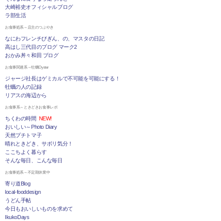
大崎裕史オフィシャルブログ
ラ部生活
お食事処系～店主のつぶやき
なにわフレンチびぎん、の、マスタの日記
高はし三代目のブログ マーク2
おかみ丼々和田 ブログ
お食事関連系～牡蠣Oyster
ジャージ社長はゲミカルで不可能を可能にする！
牡蠣の人の記録
リアスの海辺から
お食事系～ときどきお食事レポ
ちくわの時間
NEW!
おいしい～Photo Diary
天然プチトマ子
晴れときどき、サボリ気分！
ここちよく暮らす
そんな毎日、こんな毎日
お食事処系～不定期休業中
寄り道Blog
local-fooddesign
うどん手帖
今日もおいしいものを求めて
IkukoDays