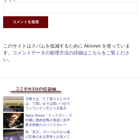
このサイトはスパムを低減するために Akismet を使っていま
す。
コメントデータの処理方法の詳細はこちらをご覧くださ
い
。
立喰そば「八丁堀スエヒロそ
ば」で黒い太そば黒いつゆで
ワシワシゲソ天とり天蕪天
Spicy House「クックダン」で
牡蠣に鹿肉合鴨小海老に岩中
豚天然鮪のスパイスカレー
鳥「宮川」でいつものから揚
げ定食のある景色とお昼メニ