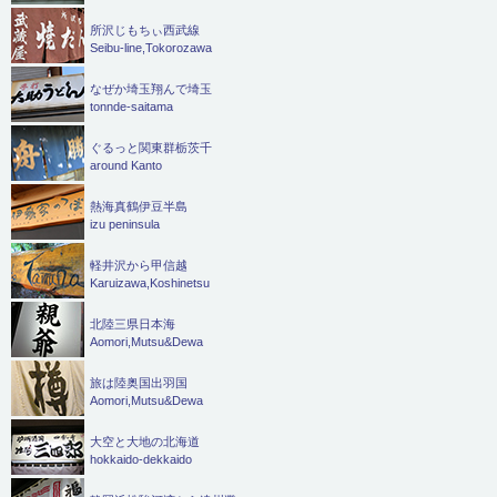
所沢じもちぃ西武線
Seibu-line,Tokorozawa
なぜか埼玉翔んで埼玉
tonnde-saitama
ぐるっと関東群栃茨千
around Kanto
熱海真鶴伊豆半島
izu peninsula
軽井沢から甲信越
Karuizawa,Koshinetsu
北陸三県日本海
Aomori,Mutsu&Dewa
旅は陸奥国出羽国
Aomori,Mutsu&Dewa
大空と大地の北海道
hokkaido-dekkaido