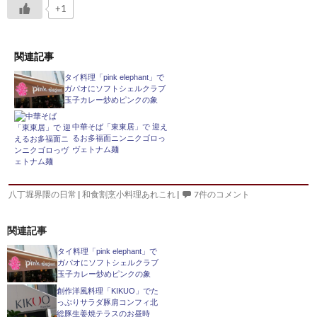
+1
関連記事
タイ料理「pink elephant」で
ガパオにソフトシェルクラブ
玉子カレー炒めピンクの象
中華そば「東東居」で 迎え
るお多福面ニンニクゴロっ
ヴェトナム麺
八丁堀界隈の日常
|
和食割烹小料理あれこれ
|
7件のコメント
関連記事
タイ料理「pink elephant」で
ガパオにソフトシェルクラブ
玉子カレー炒めピンクの象
創作洋風料理「KIKUO」でた
っぷりサラダ豚肩コンフィ北
総豚生姜焼テラスのお昼時