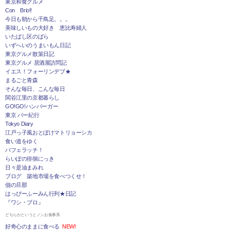
東京和食グルメ
Con Brio!!
今日も朝から千鳥足。。。
美味しいもの大好き 恵比寿婦人
いたばし区のばら
いずへいのうまいもん日記
東京グルメ散策日記
東京グルメ 居酒屋訪問記
イエス！フォーリンデブ★
まるごと青森
そんな毎日、こんな毎日
関谷江里の京都暮らし
GO!GO!ハンバーガー
東京 バー紀行
Tokyo Diary
江戸っ子風おとぼけマトリョーシカ
食い道をゆく
パフェラッチ！
らいぽの徘徊にっき
日々是油まみれ
ブログ 築地市場を食べつくせ！
佃の旦那
はっぴーふーみん行列★日記
『ワシ・ブロ』
どちらかというとノンお食事系
好奇心のままに食べる
NEW!