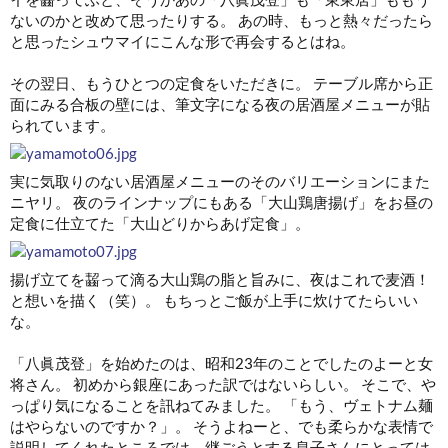
ないのかと改めて思ったりする。 あの時、もっと熱々だったら
と思ったシュウマイにこんな形で再会するとはね。
その翌日、もうひとつの定食をいただきに。 テーブル席から正
面にみる合板の壁には、筆文字になる夜の居酒屋メニューが貼
られています。
実に気取りのない居酒屋メニューのそのバリエーションにまた
ニヤリ。 夜のラインナップにもある「大山鶏唐揚げ」をお昼の
定食に仕立てた「大山どりからあげ定食」。
揚げ立てを齧って滴る大山鶏の脂と旨みに、夜はこれで麦酒！
と想いを描く（笑）。 もちっとご飯が上手に炊けてたらいい
な。
「八眞茂登」を始めたのは、昭和23年のことでしたのよーと女
将さん。 初めから銀座にあった訳ではないらしい。 そこで、や
っぱり気になることを訊ねてみました。 「もう、ヴェトナム麺
はやらないのですか？」。 そうよねーと、でも柔らかな表情で
説明してくれたところでは、継ごうとする息子さんにとっては