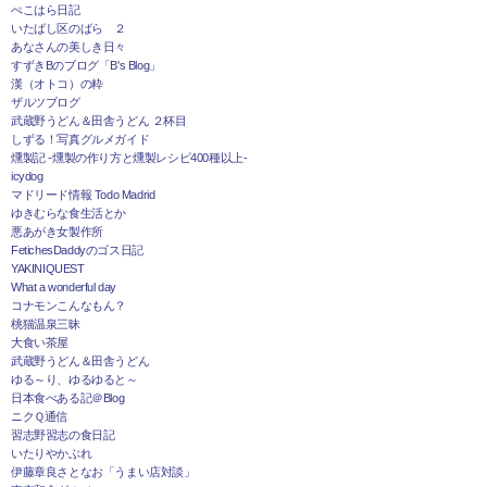
ぺこはら日記
いたばし区のばら ２
あなさんの美しき日々
すずきBのブログ「B's Blog」
漢（オトコ）の粋
ザルツブログ
武蔵野うどん＆田舎うどん ２杯目
しずる！写真グルメガイド
燻製記 -燻製の作り方と燻製レシピ400種以上-
icydog
マドリード情報 Todo Madrid
ゆきむらな食生活とか
悪あがき女製作所
FetichesDaddyのゴス日記
YAKINIQUEST
What a wonderful day
コナモンこんなもん？
桃猫温泉三昧
大食い茶屋
武蔵野うどん＆田舎うどん
ゆる～り、ゆるゆると～
日本食べある記＠Blog
ニクＱ通信
習志野習志の食日記
いたりやかぶれ
伊藤章良さとなお「うまい店対談」