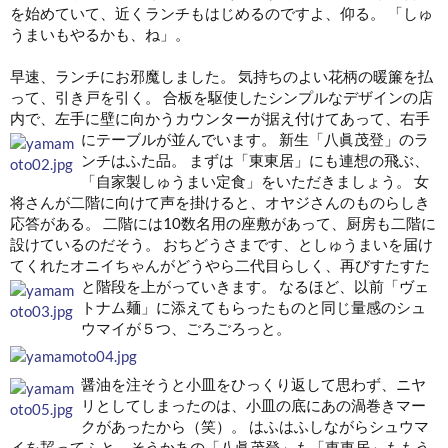
を始めていて、近くランチもはじめるのですよ、仰る。 「しゅ
うまいもやるかも、ね」。
早速、ランチにお邪魔しました。 気持ちのよい花柄の暖簾を払
って、引き戸を引く。 合板を駆使したシンプルなデザインの店
内で、左手に壁に向かうカウンターが据え付けてあって、右手
にテーブルが並んでいます。
新生「八眞茂登」のラ
ンチはふた品。 まずは「東東居」にも連想の飛ぶ、
「自家製しゅうまい定食」をいただきましょう。 女
将さんが二階に向けて声を掛けると、オヤジさんのものらしき
応答がある。 二階には10数名用の座敷があって、厨房も二階に
設けているのだそう。 おちどうさまです、としゅうまいを届け
てくれたオニイちゃんがどうやら二代目らしく、再びすたすた
と階段を上がっていきます。
なるほど、以前「ヴェ
トナム麺」に添えてもらったものと同じ量感のシュ
ウマイが５つ、ごろごろっと。
醤油を注そうと小皿をひっくり返して思わず、ニヤ
リとしてしまったのは、小皿の底にあの渦巻きマー
クがあったから（笑）。 はふはふしながらシュウマ
イを齧ってふと、そうかあの「八眞茂登」も「東東居」ももう